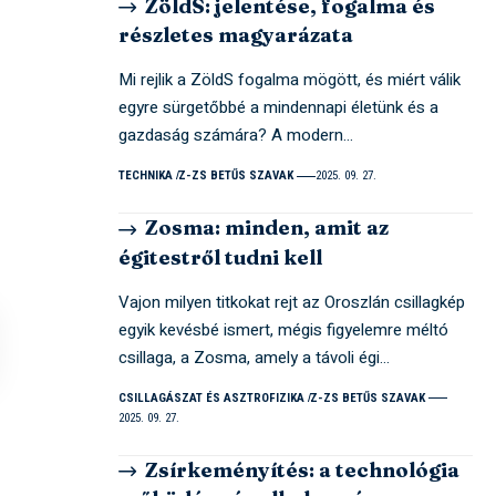
ZöldS: jelentése, fogalma és
részletes magyarázata
Mi rejlik a ZöldS fogalma mögött, és miért válik
egyre sürgetőbbé a mindennapi életünk és a
gazdaság számára? A modern…
TECHNIKA
Z-ZS BETŰS SZAVAK
2025. 09. 27.
Zosma: minden, amit az
égitestről tudni kell
Vajon milyen titkokat rejt az Oroszlán csillagkép
egyik kevésbé ismert, mégis figyelemre méltó
csillaga, a Zosma, amely a távoli égi…
CSILLAGÁSZAT ÉS ASZTROFIZIKA
Z-ZS BETŰS SZAVAK
2025. 09. 27.
Zsírkeményítés: a technológia