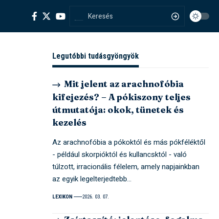
Legutóbbi tudásgyöngyök
Mit jelent az arachnofóbia
kifejezés? – A pókiszony teljes
útmutatója: okok, tünetek és
kezelés
Az arachnofóbia a pókoktól és más pókféléktől
- például skorpióktól és kullancsktól - való
túlzott, irracionális félelem, amely napjainkban
az egyik legelterjedtebb…
LEXIKON
2026. 03. 07.