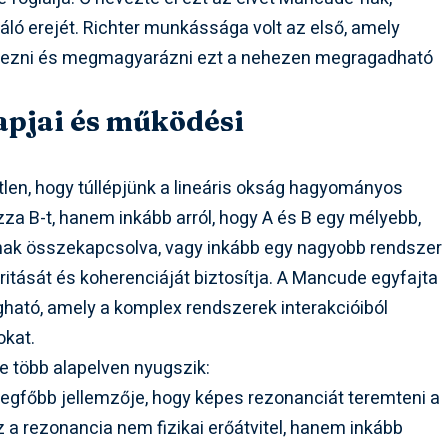
áló erejét. Richter munkássága volt az első, amely
erezni és megmagyarázni ezt a nehezen megragadható
apjai és működési
n, hogy túllépjünk a lineáris okság hagyományos
zza B-t, hanem inkább arról, hogy A és B egy mélyebb,
nak összekapcsolva, vagy inkább egy nagyobb rendszer
ritását és koherenciáját biztosítja. A Mancude egyfajta
gható, amely a komplex rendszerek interakcióiból
okat.
 több alapelven nyugszik:
gfőbb jellemzője, hogy képes rezonanciát teremteni a
z a rezonancia nem fizikai erőátvitel, hanem inkább