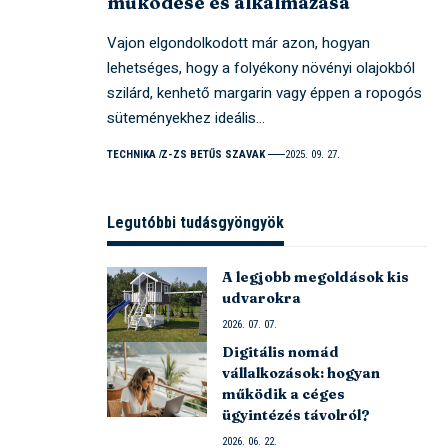
működése és alkalmazása
Vajon elgondolkodott már azon, hogyan
lehetséges, hogy a folyékony növényi olajokból
szilárd, kenhető margarin vagy éppen a ropogós
süteményekhez ideális…
TECHNIKA
Z-ZS BETŰS SZAVAK
2025. 09. 27.
Legutóbbi tudásgyöngyök
A legjobb megoldások kis
udvarokra
2026. 07. 07.
Digitális nomád
vállalkozások: hogyan
működik a céges
ügyintézés távolról?
2026. 06. 22.