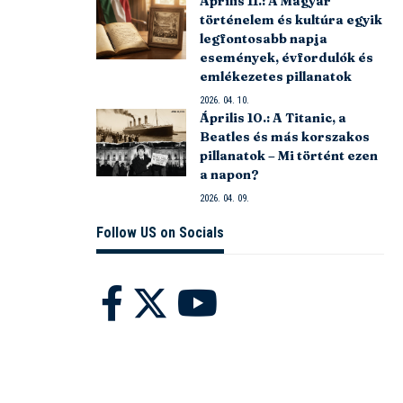
Április 11.: A Magyar
történelem és kultúra egyik
legfontosabb napja
események, évfordulók és
emlékezetes pillanatok
2026. 04. 10.
Április 10.: A Titanic, a
Beatles és más korszakos
pillanatok – Mi történt ezen
a napon?
2026. 04. 09.
Follow US on Socials