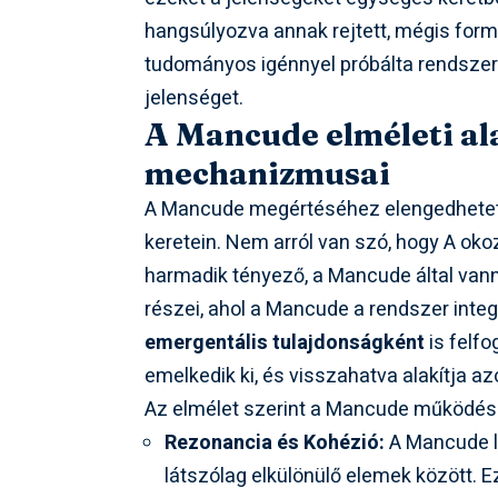
hangsúlyozva annak rejtett, mégis form
tudományos igénnyel próbálta rendsz
jelenséget.
A Mancude elméleti al
mechanizmusai
A Mancude megértéséhez elengedhetetle
keretein. Nem arról van szó, hogy A oko
harmadik tényező, a Mancude által van
részei, ahol a Mancude a rendszer integ
emergentális tulajdonságként
is felfo
emelkedik ki, és visszahatva alakítja az
Az elmélet szerint a Mancude működése
Rezonancia és Kohézió:
A Mancude le
látszólag elkülönülő elemek között. E