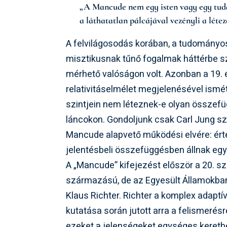
„A Mancude nem egy isten vagy egy tuda
a láthatatlan pálcájával vezényli a lét
A felvilágosodás korában, a tudományo
misztikusnak tűnő fogalmak háttérbe s
mérhető valóságon volt. Azonban a 19. é
relativitáselmélet megjelenésével ismé
szintjein nem léteznek-e olyan össze
láncokon. Gondoljunk csak Carl Jung szi
Mancude alapvető működési elvére: ért
jelentésbeli összefüggésben állnak eg
A „Mancude” kifejezést először a 20. 
származású, de az Egyesült Államokban
Klaus Richter. Richter a komplex adapt
kutatása során jutott arra a felismerésr
ezeket a jelenségeket egységes keretbe