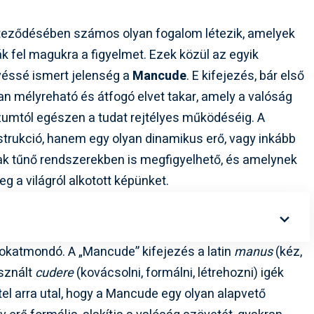
zteződésében számos olyan fogalom létezik, amelyek
k fel magukra a figyelmet. Ezek közül az egyik
véssé ismert jelenség a
Mancude
. E kifejezés, bár első
yan mélyreható és átfogó elvet takar, amely a valóság
rzumtól egészen a tudat rejtélyes működéséig. A
rukció, hanem egy olyan dinamikus erő, vagy inkább
ak tűnő rendszerekben is megfigyelhető, és amelynek
 a világról alkotott képünket.
okatmondó. A „Mancude” kifejezés a latin
manus
(kéz,
asznált
cudere
(kovácsolni, formálni, létrehozni) igék
l arra utal, hogy a Mancude egy olyan alapvető