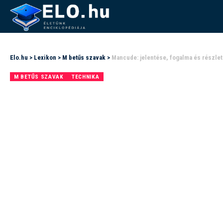
Elo.hu
>
Lexikon
>
M betűs szavak
>
Mancude: jelentése, fogalma és részle
M BETŰS SZAVAK
TECHNIKA