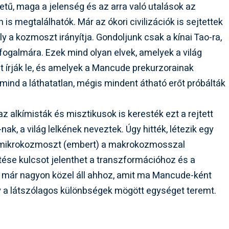
tű, maga a jelenség és az arra való utalások az
s megtalálhatók. Már az ókori civilizációk is sejtettek
y a kozmoszt irányítja. Gondoljunk csak a kínai Tao-ra,
fogalmára. Ezek mind olyan elvek, amelyek a világ
t írják le, és amelyek a Mancude prekurzorainak
mind a láthatatlan, mégis mindent átható erőt próbálták
 alkímisták és misztikusok is keresték ezt a rejtett
ak, a világ lelkének neveztek. Úgy hitték, létezik egy
 a mikrokozmoszt (embert) a makrokozmosszal
ése kulcsot jelenthet a transzformációhoz és a
 már nagyon közel áll ahhoz, amit ma Mancude-ként
ly a látszólagos különbségek mögött egységet teremt.