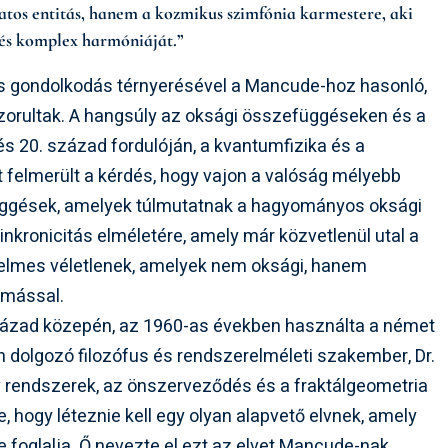
tos entitás, hanem a kozmikus szimfónia karmestere, aki
ezés komplex harmóniáját.”
s gondolkodás térnyerésével a Mancude-hoz hasonló,
zorultak. A hangsúly az oksági összefüggéseken és a
s 20. század fordulóján, a kvantumfizika és a
t felmerült a kérdés, hogy vajon a valóság mélyebb
függések, amelyek túlmutatnak a hagyományos oksági
nkronicitás elméletére, amely már közvetlenül utal a
elmes véletlenek, amelyek nem oksági, hanem
ymással.
század közepén, az 1960-as években használta a német
 dolgozó filozófus és rendszerelméleti szakember, Dr.
ív rendszerek, az önszerveződés és a fraktálgeometria
e, hogy léteznie kell egy olyan alapvető elvnek, amely
 foglalja. Ő nevezte el ezt az elvet Mancude-nak,