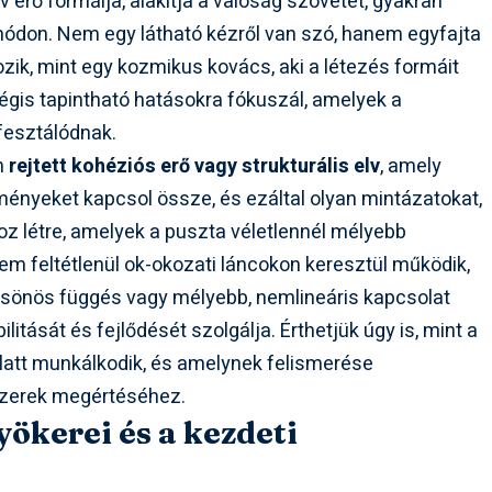
tív erő formálja, alakítja a valóság szövetét, gyakran
ódon. Nem egy látható kézről van szó, hanem egyfajta
ozik, mint egy kozmikus kovács, aki a létezés formáit
 mégis tapintható hatásokra fókuszál, amelyek a
fesztálódnak.
n
rejtett kohéziós erő vagy strukturális elv
, amely
ényeket kapcsol össze, és ezáltal olyan mintázatokat,
oz létre, amelyek a puszta véletlennél mélyebb
em feltétlenül ok-okozati láncokon keresztül működik,
csönös függés vagy mélyebb, nemlineáris kapcsolat
itását és fejlődését szolgálja. Érthetjük úgy is, mint a
n alatt munkálkodik, és amelynek felismerése
szerek megértéséhez.
ökerei és a kezdeti