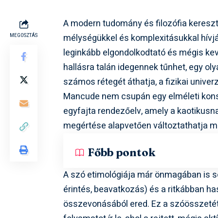
A modern tudomány és filozófia keres
mélységükkel és komplexitásukkal hívjá
MEGOSZTÁS
leginkább elgondolkodtató és mégis ke
hallásra talán idegennek tűnhet, egy ol
számos rétegét áthatja, a fizikai unive
Mancude nem csupán egy elméleti konst
egyfajta rendezőelv, amely a kaotikusn
megértése alapvetően változtathatja meg
Főbb pontok
A szó etimológiája már önmagában is s
érintés, beavatkozás) és a ritkábban h
összevonásából ered. Ez a szóösszetéte