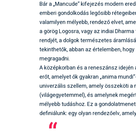
Bár a „Mancude” kifejezés modern erede
emberi gondolkodás legősibb rétegeiben i
valamilyen mélyebb, rendező elvet, amel
a görög Logosra, vagy az indiai Dharma 
rendjét, a dolgok természetes áramlásá
tekinthetők, abban az értelemben, hogy 
megragadni.
A középkorban és a reneszánsz idején az
erőt, amelyet ők gyakran „anima mundi”-n
univerzális szellem, amely összeköti
(világegyetemmel), és amelynek megért
mélyebb tudáshoz. Ez a gondolatmenet
definiálunk: egy olyan rendezőelv, ame