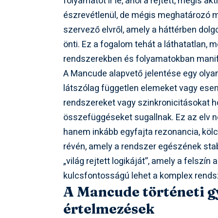
folyamatot ír le, ahol a rejtett, mégis ak
észrevétlenül, de mégis meghatározó m
szervező elvről, amely a háttérben dolg
önti. Ez a fogalom tehát a láthatatlan,
rendszerekben és folyamatokban mani
A Mancude alapvető jelentése egy olya
látszólag független elemeket vagy esem
rendszereket vagy szinkronicitásokat h
összefüggéseket sugallnak. Ez az elv n
hanem inkább egyfajta rezonancia, köl
révén, amely a rendszer egészének stabil
„világ rejtett logikáját”, amely a felszí
kulcsfontosságú lehet a komplex rend
A Mancude történeti gy
értelmezések