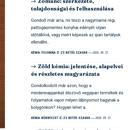
Zománc: szerkezete,
tulajdonságai és felhasználása
Gondolt már arra, mi teszi a nagymama régi,
pattogásmentes konyhai edényét olyan
időtállóvá, vagy miért képesek az ipari tartályok
ellenállni…
KÉMIA
TECHNIKA
Z-ZS BETŰS SZAVAK
2025. 09. 27.
Zöld kémia: jelentése, alapelvei
és részletes magyarázata
Gondolkodott már azon, hogy a
mindennapjainkat átszövő vegyipari termékek és
folyamatok vajon milyen lábnyomot hagynak a
bolygónkon? Hogyan lehet a…
KÉMIA
KÖRNYEZET
Z-ZS BETŰS SZAVAK
2025. 09. 27.