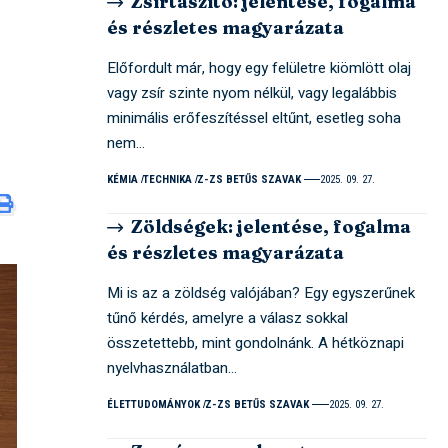
Zsírtaszító: jelentése, fogalma
és részletes magyarázata
Előfordult már, hogy egy felületre kiömlött olaj
vagy zsír szinte nyom nélkül, vagy legalábbis
minimális erőfeszítéssel eltűnt, esetleg soha
nem…
KÉMIA
TECHNIKA
Z-ZS BETŰS SZAVAK
2025. 09. 27.
Zöldségek: jelentése, fogalma
és részletes magyarázata
Mi is az a zöldség valójában? Egy egyszerűnek
tűnő kérdés, amelyre a válasz sokkal
összetettebb, mint gondolnánk. A hétköznapi
nyelvhasználatban…
ÉLETTUDOMÁNYOK
Z-ZS BETŰS SZAVAK
2025. 09. 27.