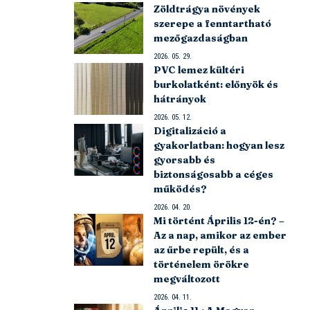
Zöldtrágya növények
szerepe a fenntartható
mezőgazdaságban
2026. 05. 29.
PVC lemez kültéri
burkolatként: előnyök és
hátrányok
2026. 05. 12.
Digitalizáció a
gyakorlatban: hogyan lesz
gyorsabb és
biztonságosabb a céges
működés?
2026. 04. 20.
Mi történt Április 12-én? –
Az a nap, amikor az ember
az űrbe repült, és a
történelem örökre
megváltozott
2026. 04. 11.