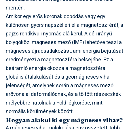
mentén.
Amikor egy erős koronakidobódás vagy egy
különösen gyors napszél éri el a magnetoszférát, a
pajzs rendkívüli nyomás alá kerül. A déli irányú
bolygóközi mágneses mező (IMF) lehetővé teszi a
mágneses újracsatlakozást, ami energia bejutását
eredményezi a magnetoszféra belsejébe. Ez a
beáramló energia okozza a magnetoszféra
globális átalakulását és a geomágneses vihar
jelenségét, amelynek során a mágneses mező
erővonalai deformálódnak, és a töltött részecskék
mélyebbre hatolnak a Föld légkörébe, mint
normális körülmények között.
Hogyan alakul ki egy mágneses vihar?
A mágneses vihar kialakulása egy összetett, több