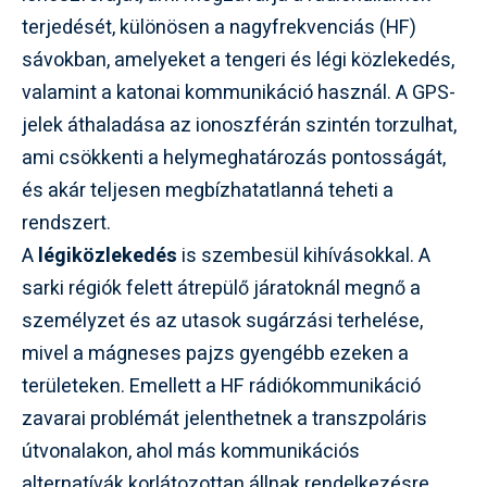
terjedését, különösen a nagyfrekvenciás (HF)
sávokban, amelyeket a tengeri és légi közlekedés,
valamint a katonai kommunikáció használ. A GPS-
jelek áthaladása az ionoszférán szintén torzulhat,
ami csökkenti a helymeghatározás pontosságát,
és akár teljesen megbízhatatlanná teheti a
rendszert.
A
légiközlekedés
is szembesül kihívásokkal. A
sarki régiók felett átrepülő járatoknál megnő a
személyzet és az utasok sugárzási terhelése,
mivel a mágneses pajzs gyengébb ezeken a
területeken. Emellett a HF rádiókommunikáció
zavarai problémát jelenthetnek a transzpoláris
útvonalakon, ahol más kommunikációs
alternatívák korlátozottan állnak rendelkezésre.