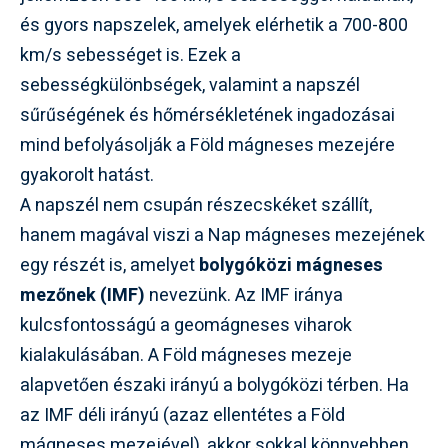
és gyors napszelek, amelyek elérhetik a 700-800
km/s sebességet is. Ezek a
sebességkülönbségek, valamint a napszél
sűrűségének és hőmérsékletének ingadozásai
mind befolyásolják a Föld mágneses mezejére
gyakorolt hatást.
A napszél nem csupán részecskéket szállít,
hanem magával viszi a Nap mágneses mezejének
egy részét is, amelyet
bolygóközi mágneses
mezőnek (IMF)
nevezünk. Az IMF iránya
kulcsfontosságú a geomágneses viharok
kialakulásában. A Föld mágneses mezeje
alapvetően északi irányú a bolygóközi térben. Ha
az IMF déli irányú (azaz ellentétes a Föld
mágneses mezejével), akkor sokkal könnyebben