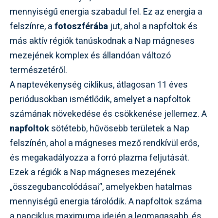
mennyiségű energia szabadul fel. Ez az energia a
felszínre, a
fotoszférába
jut, ahol a napfoltok és
más aktív régiók tanúskodnak a Nap mágneses
mezejének komplex és állandóan változó
természetéről.
A naptevékenység ciklikus, átlagosan 11 éves
periódusokban ismétlődik, amelyet a napfoltok
számának növekedése és csökkenése jellemez. A
napfoltok
sötétebb, hűvösebb területek a Nap
felszínén, ahol a mágneses mező rendkívül erős,
és megakadályozza a forró plazma feljutását.
Ezek a régiók a Nap mágneses mezejének
„összegubancolódásai”, amelyekben hatalmas
mennyiségű energia tárolódik. A napfoltok száma
a napciklus maximuma idején a legmagasabb, és