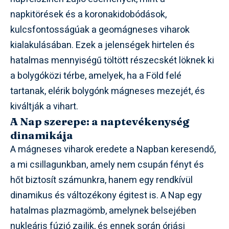
napkitörések és a koronakidobódások,
kulcsfontosságúak a geomágneses viharok
kialakulásában. Ezek a jelenségek hirtelen és
hatalmas mennyiségű töltött részecskét löknek ki
a bolygóközi térbe, amelyek, ha a Föld felé
tartanak, elérik bolygónk mágneses mezejét, és
kiváltják a vihart.
A Nap szerepe: a naptevékenység
dinamikája
A mágneses viharok eredete a Napban keresendő,
a mi csillagunkban, amely nem csupán fényt és
hőt biztosít számunkra, hanem egy rendkívül
dinamikus és változékony égitest is. A Nap egy
hatalmas plazmagömb, amelynek belsejében
nukleáris fúzió zajlik, és ennek során óriási