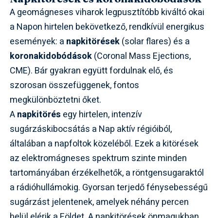
A geomágneses viharok legpusztítóbb kiváltó okai
a Napon hirtelen bekövetkező, rendkívül energikus
események: a
napkitörések
(solar flares) és a
koronakidobódások
(Coronal Mass Ejections,
CME). Bár gyakran együtt fordulnak elő, és
szorosan összefüggenek, fontos
megkülönböztetni őket.
A
napkitörés
egy hirtelen, intenzív
sugárzáskibocsátás a Nap aktív régióiból,
általában a napfoltok közeléből. Ezek a kitörések
az elektromágneses spektrum szinte minden
tartományában érzékelhetők, a röntgensugaraktól
a rádióhullámokig. Gyorsan terjedő fénysebességű
sugárzást jelentenek, amelyek néhány percen
belül elérik a Földet. A napkitörések önmagukban