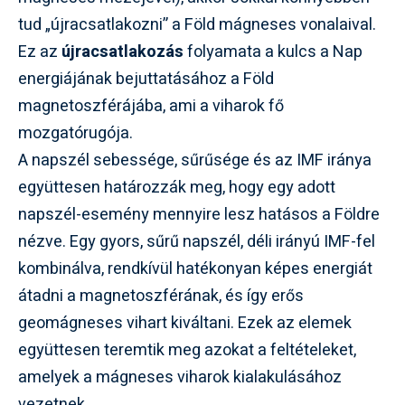
tud „újracsatlakozni” a Föld mágneses vonalaival.
Ez az
újracsatlakozás
folyamata a kulcs a Nap
energiájának bejuttatásához a Föld
magnetoszférájába, ami a viharok fő
mozgatórugója.
A napszél sebessége, sűrűsége és az IMF iránya
együttesen határozzák meg, hogy egy adott
napszél-esemény mennyire lesz hatásos a Földre
nézve. Egy gyors, sűrű napszél, déli irányú IMF-fel
kombinálva, rendkívül hatékonyan képes energiát
átadni a magnetoszférának, és így erős
geomágneses vihart kiváltani. Ezek az elemek
együttesen teremtik meg azokat a feltételeket,
amelyek a mágneses viharok kialakulásához
vezetnek.