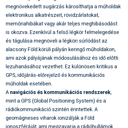
megnövekedett sugárzás károsíthatja a műholdak
elektronikus alkatrészeit, rövidzárlatokat,
memóriahibákat vagy akár teljes meghibásodást
is okozva. Ezenkívül a felső légkör felmelegedése
és tágulása megnöveli a légköri súrlódást az
alacsony Föld körüli pályán keringő műholdakon,
ami azok pályájának módosulásához és idő előtti
lezuhanásához vezethet. Ez különösen kritikus a
GPS, időjárás-előrejelző és kommunikációs
műholdak esetében.
A
navigációs és kommunikációs rendszerek
,
mint a GPS (Global Positioning System) és a
rádiókommunikáció szintén érintettek. A
geomágneses viharok ionizálják a Föld
ionoszféráját, ami megzavarja a rádióhullámok