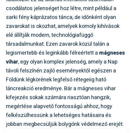
csodálatos jelenséget hoz létre, mint például a
sarki fény káprázatos tánca, de időnként olyan
zavarokat is okozhat, amelyek komoly kihívások
elé állítják modern, technológiafüggő
társadalmunkat. Ezen zavarok közül talán a
legismertebb és leginkább félreértett a
mágneses
vihar
, egy olyan komplex jelenség, amely a Nap
távoli felszínén zajló eseményektől egészen a
Földünk légkörének legfelső rétegeiig ható
láncreakció eredménye. Bár a mágneses vihar
kifejezés sokak számára riasztóan hangzik,
megértése alapvető fontosságú ahhoz, hogy
felkészülhessünk a lehetséges hatásaira és
jobban megbecsüljük bolygónk védelmező erejét.