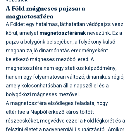
A Föld mágneses pajzsa: a
magnetoszféra
A Földet egy hatalmas, láthatatlan védőpajzs veszi
körül, amelyet
magnetoszférának
nevezünk. Ez a
pajzs a bolygónk belsejében, a folyékony külső
magban zajló dinamóhatás eredményeként
keletkező mágneses mezőből ered. A
magnetoszféra nem egy statikus képződmény,
hanem egy folyamatosan változó, dinamikus régió,
amely kölcsönhatásban áll a napszéllel és a
bolygóközi mágneses mezővel.
A magnetoszféra elsődleges feladata, hogy
eltérítse a Napból érkező káros töltött
részecskéket, megvédve ezzel a Föld légkörét és a
felszíni életet a nagyenergiájú sugárzástól. Amikor