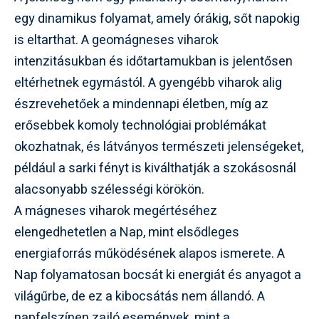
egy dinamikus folyamat, amely órákig, sőt napokig
is eltarthat. A geomágneses viharok
intenzitásukban és időtartamukban is jelentősen
eltérhetnek egymástól. A gyengébb viharok alig
észrevehetőek a mindennapi életben, míg az
erősebbek komoly technológiai problémákat
okozhatnak, és látványos természeti jelenségeket,
például a sarki fényt is kiválthatják a szokásosnál
alacsonyabb szélességi körökön.
A mágneses viharok megértéséhez
elengedhetetlen a Nap, mint elsődleges
energiaforrás működésének alapos ismerete. A
Nap folyamatosan bocsát ki energiát és anyagot a
világűrbe, de ez a kibocsátás nem állandó. A
napfelszínen zajló események, mint a