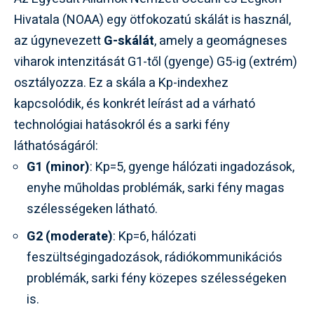
Hivatala (NOAA) egy ötfokozatú skálát is használ,
az úgynevezett
G-skálát
, amely a geomágneses
viharok intenzitását G1-től (gyenge) G5-ig (extrém)
osztályozza. Ez a skála a Kp-indexhez
kapcsolódik, és konkrét leírást ad a várható
technológiai hatásokról és a sarki fény
láthatóságáról:
G1 (minor)
: Kp=5, gyenge hálózati ingadozások,
enyhe műholdas problémák, sarki fény magas
szélességeken látható.
G2 (moderate)
: Kp=6, hálózati
feszültségingadozások, rádiókommunikációs
problémák, sarki fény közepes szélességeken
is.