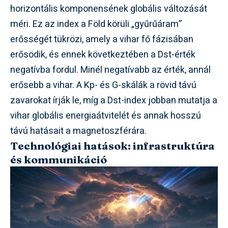
horizontális komponensének globális változását
méri. Ez az index a Föld körüli „gyűrűáram”
erősségét tükrözi, amely a vihar fő fázisában
erősödik, és ennek következtében a Dst-érték
negatívba fordul. Minél negatívabb az érték, annál
erősebb a vihar. A Kp- és G-skálák a rövid távú
zavarokat írják le, míg a Dst-index jobban mutatja a
vihar globális energiaátvitelét és annak hosszú
távú hatásait a magnetoszférára.
Technológiai hatások: infrastruktúra
és kommunikáció