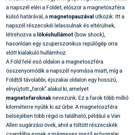
a napszél eléri a Földet, először a magnetoszféra
külső határával, a
magnetopauzával
ütközik. Itt a
napszél részecskéi lelassulnak és eltérülnek,
létrehozva a
lökéshullámot
(bow shock),
hasonlóan egy szuperszonikus repülőgép orra
előtt kialakuló hullámhoz.
A Föld felé eső oldalon a magnetoszféra
összenyomódik a napszél nyomása miatt, míg a
Földtől távolabbi, éjszakai oldalon egy hosszú,
elnyújtott „farok” alakul ki, amelyet
magnetofaroknak
nevezünk. Ez a farok több millió
kilométerre nyúlik ki az űrbe. A magnetoszféra
belsejében több régió is található, például a Van
Allen sugárzási övek, ahol a töltött részecskék
csapdába esnek a mágneses mező erővonalai