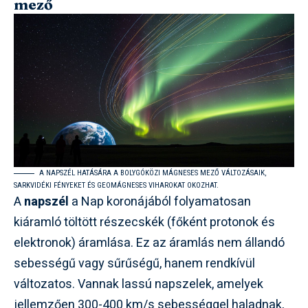
mező
A NAPSZÉL HATÁSÁRA A BOLYGÓKÖZI MÁGNESES MEZŐ VÁLTOZÁSAIK,
SARKVIDÉKI FÉNYEKET ÉS GEOMÁGNESES VIHAROKAT OKOZHAT.
A
napszél
a Nap koronájából folyamatosan
kiáramló töltött részecskék (főként protonok és
elektronok) áramlása. Ez az áramlás nem állandó
sebességű vagy sűrűségű, hanem rendkívül
változatos. Vannak lassú napszelek, amelyek
jellemzően 300-400 km/s sebességgel haladnak,