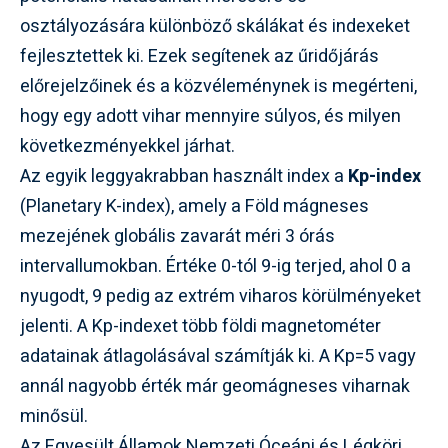
osztályozására különböző skálákat és indexeket
fejlesztettek ki. Ezek segítenek az űridőjárás
előrejelzőinek és a közvéleménynek is megérteni,
hogy egy adott vihar mennyire súlyos, és milyen
következményekkel járhat.
Az egyik leggyakrabban használt index a
Kp-index
(Planetary K-index), amely a Föld mágneses
mezejének globális zavarát méri 3 órás
intervallumokban. Értéke 0-tól 9-ig terjed, ahol 0 a
nyugodt, 9 pedig az extrém viharos körülményeket
jelenti. A Kp-indexet több földi magnetométer
adatainak átlagolásával számítják ki. A Kp=5 vagy
annál nagyobb érték már geomágneses viharnak
minősül.
Az Egyesült Államok Nemzeti Óceáni és Légköri