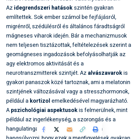
Az
idegrendszeri hatások
szintén gyakran
említettek. Sok ember számol be fejfájásról,
migrénről, szédülésről és általános fáradtságról
mágneses viharok idején. Bár a mechanizmusok
nem teljesen tisztázottak, feltételezések szerint a
geomágneses ingadozások befolyásolhatják az
agy elektromos aktivitását és a
neurotranszmitterek szintjét. Az
alvászavarok
is
gyakori panaszok közé tartoznak, ami a melatonin
szintjének változásával vagy a stresszhormonok,
például a
kortizol
emelkedésével magyarázható.
A
pszichológiai aspektusok
is felmerülnek, mint
például az ingerlékenység, a szorongás és a
hangulatingadozások. Fontos azonban
hangsúlyozni, hogy ezek a megfigyelések gyakran