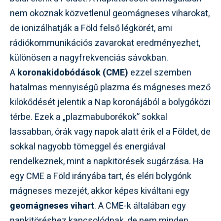
nem okoznak közvetlenül geomágneses viharokat,
de ionizálhatják a Föld felső légkörét, ami
rádiókommunikációs zavarokat eredményezhet,
különösen a nagyfrekvenciás sávokban.
A
koronakidobódások (CME)
ezzel szemben
hatalmas mennyiségű plazma és mágneses mező
kilökődését jelentik a Nap koronájából a bolygóközi
térbe. Ezek a „plazmabuborékok” sokkal
lassabban, órák vagy napok alatt érik el a Földet, de
sokkal nagyobb tömeggel és energiával
rendelkeznek, mint a napkitörések sugárzása. Ha
egy CME a Föld irányába tart, és eléri bolygónk
mágneses mezejét, akkor képes kiváltani egy
geomágneses vihart
. A CME-k általában egy
napkitöréshez kapcsolódnak, de nem minden