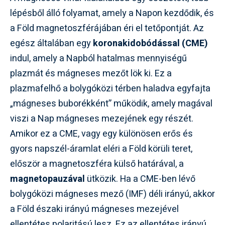
lépésből álló folyamat, amely a Napon kezdődik, és
a Föld magnetoszférájában éri el tetőpontját. Az
egész általában egy
koronakidobódással (CME)
indul, amely a Napból hatalmas mennyiségű
plazmát és mágneses mezőt lök ki. Ez a
plazmafelhő a bolygóközi térben haladva egyfajta
„mágneses buborékként” működik, amely magával
viszi a Nap mágneses mezejének egy részét.
Amikor ez a CME, vagy egy különösen erős és
gyors napszél-áramlat eléri a Föld körüli teret,
először a magnetoszféra külső határával, a
magnetopauzával
ütközik. Ha a CME-ben lévő
bolygóközi mágneses mező (IMF) déli irányú, akkor
a Föld északi irányú mágneses mezejével
ellentétes polaritású lesz. Ez az ellentétes irányú