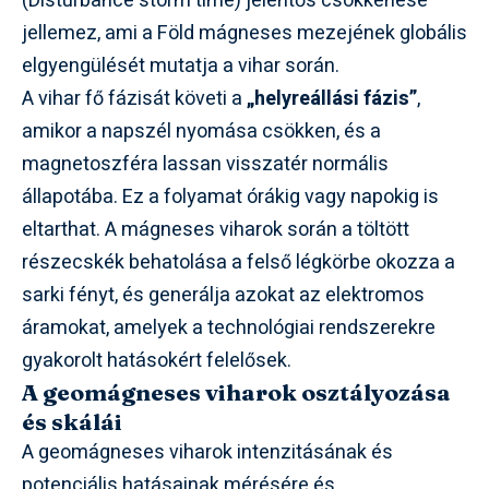
(Disturbance storm time) jelentős csökkenése
jellemez, ami a Föld mágneses mezejének globális
elgyengülését mutatja a vihar során.
A vihar fő fázisát követi a
„helyreállási fázis”
,
amikor a napszél nyomása csökken, és a
magnetoszféra lassan visszatér normális
állapotába. Ez a folyamat órákig vagy napokig is
eltarthat. A mágneses viharok során a töltött
részecskék behatolása a felső légkörbe okozza a
sarki fényt, és generálja azokat az elektromos
áramokat, amelyek a technológiai rendszerekre
gyakorolt hatásokért felelősek.
A geomágneses viharok osztályozása
és skálái
A geomágneses viharok intenzitásának és
potenciális hatásainak mérésére és