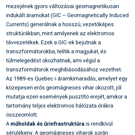
mezejének gyors változásai geomagnetikusan
indukált áramokat (GIC – Geomagnetically Induced
Currents) generálnak a hosszú, vezetőképes
struktúrákban, mint amilyenek az elektromos
távvezetékek. Ezek a GIC-ek bejutnak a
transzformátorokba, telítik a magjukat, és
túlmelegedést okozhatnak, ami végül a
transzformátorok meghibásodásához vezethet.
Az 1989-es Quebec-i áramkimaradás, amelyet egy
közepesen erős geomágneses vihar okozott, jól
mutatja ezen események pusztító erejét, amikor a
tartomány teljes elektromos hálózata órákra
összeomlott.
A
műholdak és űrinfrastruktúra
is rendkívül
sérülékeny. A geomágneses viharok során