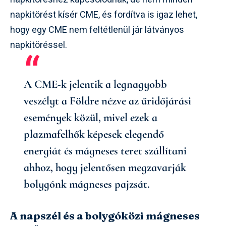
napkitörést kísér CME, és fordítva is igaz lehet,
hogy egy CME nem feltétlenül jár látványos
napkitöréssel.
A CME-k jelentik a legnagyobb
veszélyt a Földre nézve az űridőjárási
események közül, mivel ezek a
plazmafelhők képesek elegendő
energiát és mágneses teret szállítani
ahhoz, hogy jelentősen megzavarják
bolygónk mágneses pajzsát.
A napszél és a bolygóközi mágneses