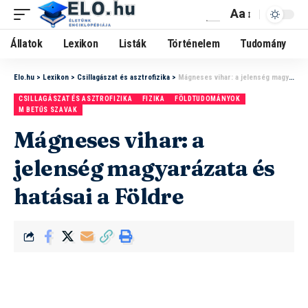
Aa
Állatok
Lexikon
Listák
Történelem
Tudomány
Elo.hu
>
Lexikon
>
Csillagászat és asztrofizika
>
Mágneses vihar: a jelenség magyarázata és hatásai a Földre
CSILLAGÁSZAT ÉS ASZTROFIZIKA
FIZIKA
FÖLDTUDOMÁNYOK
M BETŰS SZAVAK
Mágneses vihar: a
jelenség magyarázata és
hatásai a Földre