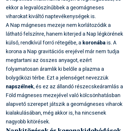
ekkor a legvalószínűbbek a geomágneses
viharokat kiváltó naptevékenységek is.
A Nap mágneses mezeje nem korlátozódik a
látható felszínre, hanem kiterjed a Nap légkörének
külső, rendkívül forró rétegébe, a
koronába
is. A
korona a Nap gravitációs erejével már nem tudja
megtartani az összes anyagot, ezért
folyamatosan áramlik ki belőle a plazma a
bolygóközi térbe. Ezt a jelenséget nevezzük
napszélnek
, és ez az állandó részecskeáramlás a
Föld mágneses mezejével való kölcsönhatásban
alapvető szerepet játszik a geomágneses viharok
kialakulásában, még akkor is, ha nincsenek
nagyobb kitörések.
Napkitörések és koronakidobódások