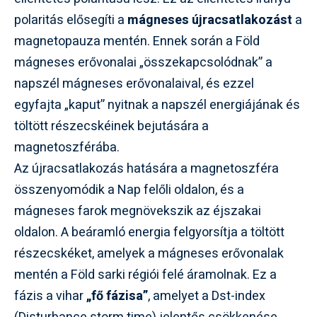
polaritás elősegíti a
mágneses újracsatlakozást
a
magnetopauza mentén. Ennek során a Föld
mágneses erővonalai „összekapcsolódnak” a
napszél mágneses erővonalaival, és ezzel
egyfajta „kaput” nyitnak a napszél energiájának és
töltött részecskéinek bejutására a
magnetoszférába.
Az újracsatlakozás hatására a magnetoszféra
összenyomódik a Nap felőli oldalon, és a
mágneses farok megnövekszik az éjszakai
oldalon. A beáramló energia felgyorsítja a töltött
részecskéket, amelyek a mágneses erővonalak
mentén a Föld sarki régiói felé áramolnak. Ez a
fázis a vihar
„fő fázisa”
, amelyet a Dst-index