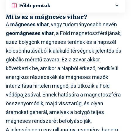
Főbb pontok
Mi is az a mágneses vihar?
A
mágneses vihar
, vagy tudományosabb nevén
geomágneses vihar
, a Föld magnetoszférájának,
azaz bolygónk mágneses terének és a napszél
kölcsönhatásából kialakuló térségnek jelentős és
globális méretű zavara. Ez a zavar akkor
következik be, amikor a Napból érkező, rendkívül
energikus részecskék és mágneses mezők
intenzitása hirtelen megnő, és ütközik a Föld
védőpajzsával. Ennek hatására a magnetoszféra
összenyomódik, majd visszarúg, és olyan
áramokat generál, amelyek a bolygó teljes
mágneses rendszerét befolyásolják.
A jelenség nem egy pillanatnyi esemény, hanem