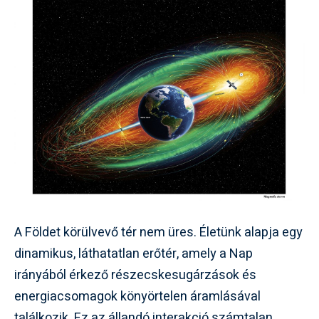
A Földet körülvevő tér nem üres. Életünk alapja egy
dinamikus, láthatatlan erőtér, amely a Nap
irányából érkező részecskesugárzások és
energiacsomagok könyörtelen áramlásával
találkozik. Ez az állandó interakció számtalan