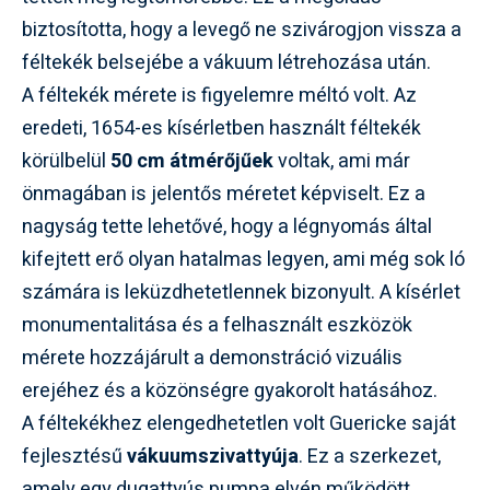
biztosította, hogy a levegő ne szivárogjon vissza a
féltekék belsejébe a vákuum létrehozása után.
A féltekék mérete is figyelemre méltó volt. Az
eredeti, 1654-es kísérletben használt féltekék
körülbelül
50 cm átmérőjűek
voltak, ami már
önmagában is jelentős méretet képviselt. Ez a
nagyság tette lehetővé, hogy a légnyomás által
kifejtett erő olyan hatalmas legyen, ami még sok ló
számára is leküzdhetetlennek bizonyult. A kísérlet
monumentalitása és a felhasznált eszközök
mérete hozzájárult a demonstráció vizuális
erejéhez és a közönségre gyakorolt hatásához.
A féltekékhez elengedhetetlen volt Guericke saját
fejlesztésű
vákuumszivattyúja
. Ez a szerkezet,
amely egy dugattyús pumpa elvén működött,