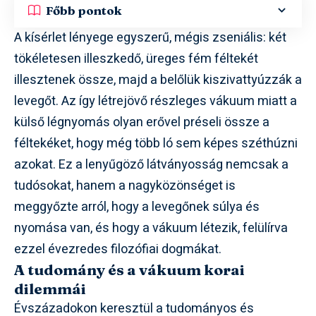
Főbb pontok
A kísérlet lényege egyszerű, mégis zseniális: két
tökéletesen illeszkedő, üreges fém féltekét
illesztenek össze, majd a belőlük kiszivattyúzzák a
levegőt. Az így létrejövő részleges vákuum miatt a
külső légnyomás olyan erővel préseli össze a
féltekéket, hogy még több ló sem képes széthúzni
azokat. Ez a lenyűgöző látványosság nemcsak a
tudósokat, hanem a nagyközönséget is
meggyőzte arról, hogy a levegőnek súlya és
nyomása van, és hogy a vákuum létezik, felülírva
ezzel évezredes filozófiai dogmákat.
A tudomány és a vákuum korai
dilemmái
Évszázadokon keresztül a tudományos és