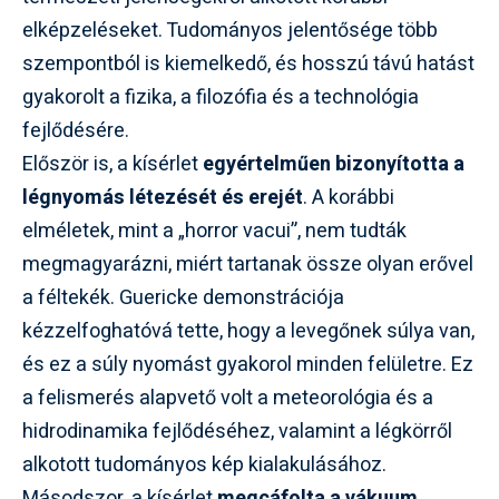
elképzeléseket. Tudományos jelentősége több
szempontból is kiemelkedő, és hosszú távú hatást
gyakorolt a fizika, a filozófia és a technológia
fejlődésére.
Először is, a kísérlet
egyértelműen bizonyította a
légnyomás létezését és erejét
. A korábbi
elméletek, mint a „horror vacui”, nem tudták
megmagyarázni, miért tartanak össze olyan erővel
a féltekék. Guericke demonstrációja
kézzelfoghatóvá tette, hogy a levegőnek súlya van,
és ez a súly nyomást gyakorol minden felületre. Ez
a felismerés alapvető volt a meteorológia és a
hidrodinamika fejlődéséhez, valamint a légkörről
alkotott tudományos kép kialakulásához.
Másodszor, a kísérlet
megcáfolta a vákuum