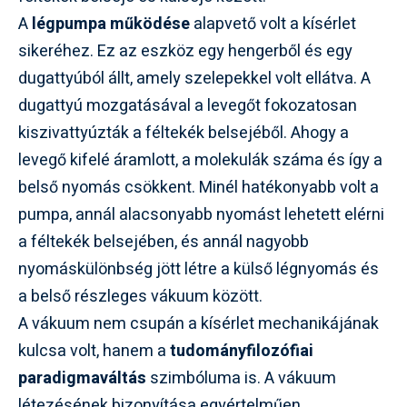
A
légpumpa működése
alapvető volt a kísérlet
sikeréhez. Ez az eszköz egy hengerből és egy
dugattyúból állt, amely szelepekkel volt ellátva. A
dugattyú mozgatásával a levegőt fokozatosan
kiszivattyúzták a féltekék belsejéből. Ahogy a
levegő kifelé áramlott, a molekulák száma és így a
belső nyomás csökkent. Minél hatékonyabb volt a
pumpa, annál alacsonyabb nyomást lehetett elérni
a féltekék belsejében, és annál nagyobb
nyomáskülönbség jött létre a külső légnyomás és
a belső részleges vákuum között.
A vákuum nem csupán a kísérlet mechanikájának
kulcsa volt, hanem a
tudományfilozófiai
paradigmaváltás
szimbóluma is. A vákuum
létezésének bizonyítása egyértelműen