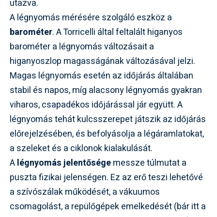
utazva.
A légnyomás mérésére szolgáló eszköz a
barométer
. A Torricelli által feltalált higanyos
barométer a légnyomás változásait a
higanyoszlop magasságának változásával jelzi.
Magas légnyomás esetén az időjárás általában
stabil és napos, míg alacsony légnyomás gyakran
viharos, csapadékos időjárással jár együtt. A
légnyomás tehát kulcsszerepet játszik az időjárás
előrejelzésében, és befolyásolja a légáramlatokat,
a szeleket és a ciklonok kialakulását.
A
légnyomás jelentősége
messze túlmutat a
puszta fizikai jelenségen. Ez az erő teszi lehetővé
a szívószálak működését, a vákuumos
csomagolást, a repülőgépek emelkedését (bár itt a