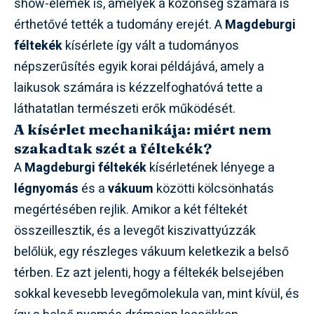
show-elemek is, amelyek a közönség számára is
érthetővé tették a tudomány erejét. A
Magdeburgi
féltekék
kísérlete így vált a tudományos
népszerűsítés egyik korai példájává, amely a
laikusok számára is kézzelfoghatóvá tette a
láthatatlan természeti erők működését.
A kísérlet mechanikája: miért nem
szakadtak szét a féltekék?
A
Magdeburgi féltekék
kísérletének lényege a
légnyomás
és a
vákuum
közötti kölcsönhatás
megértésében rejlik. Amikor a két féltekét
összeillesztik, és a levegőt kiszivattyúzzák
belőlük, egy részleges vákuum keletkezik a belső
térben. Ez azt jelenti, hogy a féltekék belsejében
sokkal kevesebb levegőmolekula van, mint kívül, és