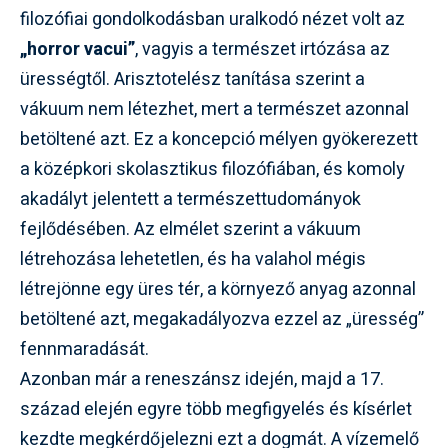
filozófiai gondolkodásban uralkodó nézet volt az
„horror vacui”
, vagyis a természet irtózása az
ürességtől. Arisztotelész tanítása szerint a
vákuum nem létezhet, mert a természet azonnal
betöltené azt. Ez a koncepció mélyen gyökerezett
a középkori skolasztikus filozófiában, és komoly
akadályt jelentett a természettudományok
fejlődésében. Az elmélet szerint a vákuum
létrehozása lehetetlen, és ha valahol mégis
létrejönne egy üres tér, a környező anyag azonnal
betöltené azt, megakadályozva ezzel az „üresség”
fennmaradását.
Azonban már a reneszánsz idején, majd a 17.
század elején egyre több megfigyelés és kísérlet
kezdte megkérdőjelezni ezt a dogmát. A vízemelő