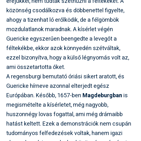
erejükkel, nem tudták széthúzni a féltekéket. A
közönség csodálkozva és döbbenettel figyelte,
ahogy a tizenhat ló erőlködik, de a félgömbök
mozdulatlanok maradnak. A kísérlet végén
Guericke egyszerűen beengedte a levegőt a
féltekékbe, ekkor azok könnyedén szétváltak,
ezzel bizonyítva, hogy a külső légnyomás volt az,
ami összetartotta őket.
A regensburgi bemutató óriási sikert aratott, és
Guericke hírneve azonnal elterjedt egész
Európában. Később, 1657-ben
Magdeburgban
is
megismételte a kísérletet, még nagyobb,
huszonnégy lovas fogattal, ami még drámaibb
hatást keltett. Ezek a demonstrációk nem csupán
tudományos felfedezések voltak, hanem igazi