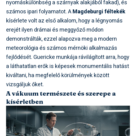
nyomáskülönbség a szárnyak alakjából fakad), és
számos ipari folyamatot. A
Magdeburgi féltekék
kísérlete volt az első alkalom, hogy a légnyomás
erejét ilyen drámai és meggyőző módon
demonstrálták, ezzel alapozva meg a modern
meteorológia és számos mérnöki alkalmazás
fejlődését. Guericke munkája rávilágított arra, hogy
a láthatatlan erők is képesek monumentális hatást
kiváltani, ha megfelelő körülmények között
vizsgáljuk őket.
A vákuum természete és szerepe a
kísérletben