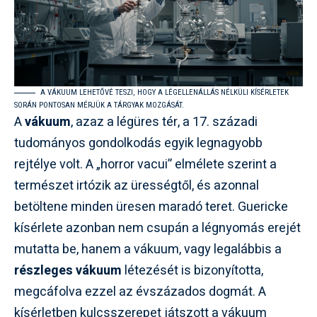
A VÁKUUM LEHETŐVÉ TESZI, HOGY A LÉGELLENÁLLÁS NÉLKÜLI KÍSÉRLETEK
SORÁN PONTOSAN MÉRJÜK A TÁRGYAK MOZGÁSÁT.
A
vákuum
, azaz a légüres tér, a 17. századi
tudományos gondolkodás egyik legnagyobb
rejtélye volt. A „horror vacui” elmélete szerint a
természet irtózik az ürességtől, és azonnal
betöltene minden üresen maradó teret. Guericke
kísérlete azonban nem csupán a légnyomás erejét
mutatta be, hanem a vákuum, vagy legalábbis a
részleges vákuum
létezését is bizonyította,
megcáfolva ezzel az évszázados dogmát. A
kísérletben kulcsszerepet játszott a vákuum