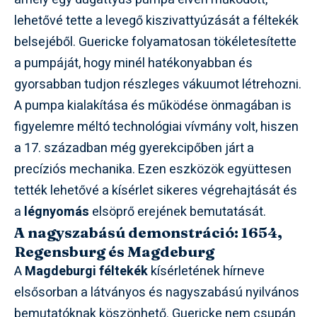
lehetővé tette a levegő kiszivattyúzását a féltekék
belsejéből. Guericke folyamatosan tökéletesítette
a pumpáját, hogy minél hatékonyabban és
gyorsabban tudjon részleges vákuumot létrehozni.
A pumpa kialakítása és működése önmagában is
figyelemre méltó technológiai vívmány volt, hiszen
a 17. században még gyerekcipőben járt a
precíziós mechanika. Ezen eszközök együttesen
tették lehetővé a kísérlet sikeres végrehajtását és
a
légnyomás
elsöprő erejének bemutatását.
A nagyszabású demonstráció: 1654,
Regensburg és Magdeburg
A
Magdeburgi féltekék
kísérletének hírneve
elsősorban a látványos és nagyszabású nyilvános
bemutatóknak köszönhető. Guericke nem csupán