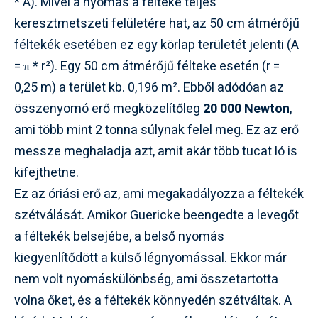
* A). Mivel a nyomás a félteke teljes
keresztmetszeti felületére hat, az 50 cm átmérőjű
féltekék esetében ez egy körlap területét jelenti (A
= π * r²). Egy 50 cm átmérőjű félteke esetén (r =
0,25 m) a terület kb. 0,196 m². Ebből adódóan az
összenyomó erő megközelítőleg
20 000 Newton
,
ami több mint 2 tonna súlynak felel meg. Ez az erő
messze meghaladja azt, amit akár több tucat ló is
kifejthetne.
Ez az óriási erő az, ami megakadályozza a féltekék
szétválását. Amikor Guericke beengedte a levegőt
a féltekék belsejébe, a belső nyomás
kiegyenlítődött a külső légnyomással. Ekkor már
nem volt nyomáskülönbség, ami összetartotta
volna őket, és a féltekék könnyedén szétváltak. A