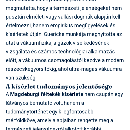
megmutatta, hogy a természeti jelenségeket nem
pusztán elméleti vagy vallási dogmák alapján kell
értelmezni, hanem empirikus megfigyelések és
kísérletek útján. Guericke munkája megnyitotta az
utat a vákuumfizika, a gázok viselkedésének
vizsgálata és számos technológiai alkalmazás
előtt, a vákuumos csomagolástól kezdve a modern
részecskegyorsítókig, ahol ultra-magas vákuumra
van szükség.
A kísérlet tudományos jelentősége
A
Magdeburgi féltekék kísérlete
nem csupán egy
látványos bemutató volt, hanem a
tudománytörténet egyik legfontosabb
mérföldköve, amely alapjaiban rengette meg a
természeti jelenségekről alkotott korábbi