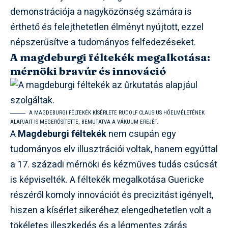
demonstrációja a nagyközönség számára is
érthető és felejthetetlen élményt nyújtott, ezzel
népszerűsítve a tudományos felfedezéseket.
A magdeburgi féltekék megalkotása:
mérnöki bravúr és innováció
A MAGDEBURGI FÉLTEKÉK KÍSÉRLETE RUDOLF CLAUSIUS HŐELMÉLETÉNEK
ALAPJAIT IS MEGERŐSÍTETTE, BEMUTATVA A VÁKUUM EREJÉT.
A
Magdeburgi féltekék
nem csupán egy
tudományos elv illusztrációi voltak, hanem egyúttal
a 17. századi mérnöki és kézműves tudás csúcsát
is képviselték. A féltekék megalkotása Guericke
részéről komoly innovációt és precizitást igényelt,
hiszen a kísérlet sikeréhez elengedhetetlen volt a
tökéletes illeszkedés és a légmentes zárás