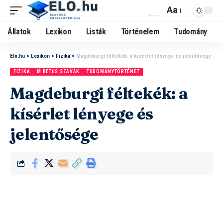
Aa
Állatok
Lexikon
Listák
Történelem
Tudomány
Elo.hu
>
Lexikon
>
Fizika
>
Magdeburgi féltekék: a kísérlet lényege és jelentősége
FIZIKA
M BETŰS SZAVAK
TUDOMÁNYTÖRTÉNET
Magdeburgi féltekék: a
kísérlet lényege és
jelentősége