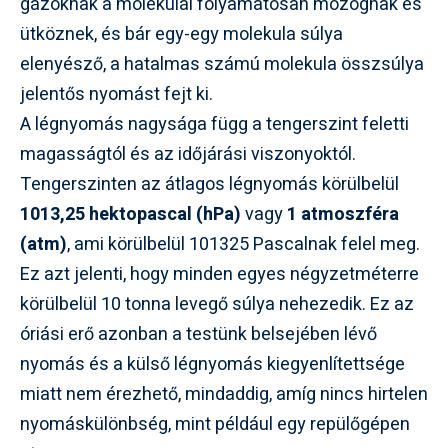
gázoknak a molekulái folyamatosan mozognak és
ütköznek, és bár egy-egy molekula súlya
elenyésző, a hatalmas számú molekula összsúlya
jelentős nyomást fejt ki.
A légnyomás nagysága függ a tengerszint feletti
magasságtól és az időjárási viszonyoktól.
Tengerszinten az átlagos légnyomás körülbelül
1013,25 hektopascal (hPa)
vagy
1 atmoszféra
(atm)
, ami körülbelül 101325 Pascalnak felel meg.
Ez azt jelenti, hogy minden egyes négyzetméterre
körülbelül 10 tonna levegő súlya nehezedik. Ez az
óriási erő azonban a testünk belsejében lévő
nyomás és a külső légnyomás kiegyenlítettsége
miatt nem érezhető, mindaddig, amíg nincs hirtelen
nyomáskülönbség, mint például egy repülőgépen