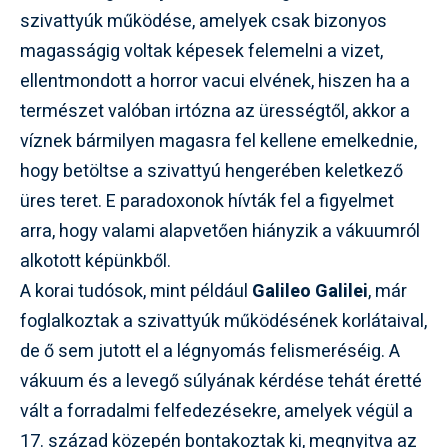
szivattyúk működése, amelyek csak bizonyos
magasságig voltak képesek felemelni a vizet,
ellentmondott a horror vacui elvének, hiszen ha a
természet valóban irtózna az ürességtől, akkor a
víznek bármilyen magasra fel kellene emelkednie,
hogy betöltse a szivattyú hengerében keletkező
üres teret. E paradoxonok hívták fel a figyelmet
arra, hogy valami alapvetően hiányzik a vákuumról
alkotott képünkből.
A korai tudósok, mint például
Galileo Galilei
, már
foglalkoztak a szivattyúk működésének korlátaival,
de ő sem jutott el a légnyomás felismeréséig. A
vákuum és a levegő súlyának kérdése tehát éretté
vált a forradalmi felfedezésekre, amelyek végül a
17. század közepén bontakoztak ki, megnyitva az