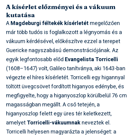
A kísérlet előzményei és a vákuum
kutatása
A
Magdeburgi féltekék kísérletét
megelőzően
már több tudós is foglalkozott a légnyomás és a
vákuum kérdésével, előkészítve ezzel a terepet
Guericke nagyszabású demonstrációjának. Az
egyik legfontosabb előd
Evangelista Torricelli
(1608–1647) volt, Galileo tanítványa, aki 1643-ban
végezte el híres kísérletét. Torricelli egy higannyal
töltött üvegcsövet fordított higanyos edénybe, és
megfigyelte, hogy a higanyoszlop körülbelül 76 cm
magasságban megállt. A cső tetején, a
higanyoszlop felett egy üres tér keletkezett,
amelyet
Torricelli-vákuumnak
neveztek el.
Torricelli helyesen magyarázta a jelenséget: a