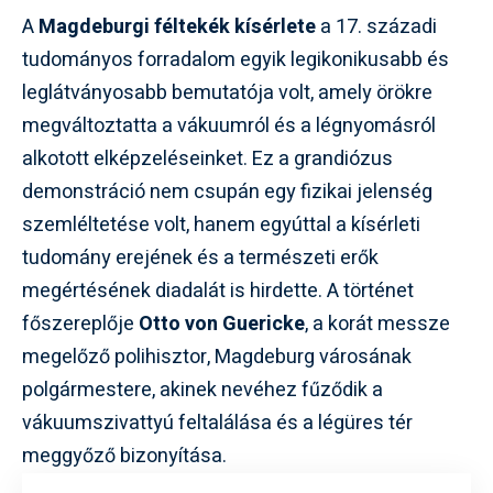
A
Magdeburgi féltekék kísérlete
a 17. századi
tudományos forradalom egyik legikonikusabb és
leglátványosabb bemutatója volt, amely örökre
megváltoztatta a vákuumról és a légnyomásról
alkotott elképzeléseinket. Ez a grandiózus
demonstráció nem csupán egy fizikai jelenség
szemléltetése volt, hanem egyúttal a kísérleti
tudomány erejének és a természeti erők
megértésének diadalát is hirdette. A történet
főszereplője
Otto von Guericke
, a korát messze
megelőző polihisztor, Magdeburg városának
polgármestere, akinek nevéhez fűződik a
vákuumszivattyú feltalálása és a légüres tér
meggyőző bizonyítása.