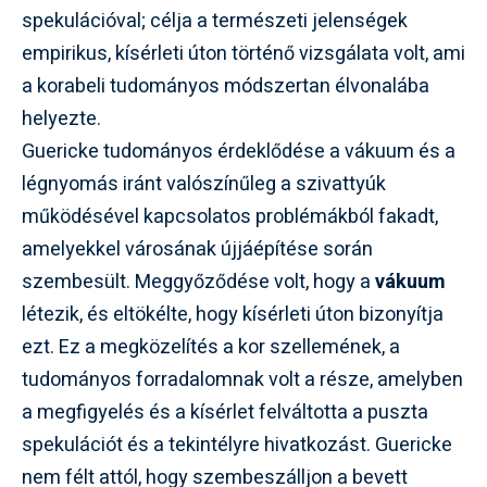
spekulációval; célja a természeti jelenségek
empirikus, kísérleti úton történő vizsgálata volt, ami
a korabeli tudományos módszertan élvonalába
helyezte.
Guericke tudományos érdeklődése a vákuum és a
légnyomás iránt valószínűleg a szivattyúk
működésével kapcsolatos problémákból fakadt,
amelyekkel városának újjáépítése során
szembesült. Meggyőződése volt, hogy a
vákuum
létezik, és eltökélte, hogy kísérleti úton bizonyítja
ezt. Ez a megközelítés a kor szellemének, a
tudományos forradalomnak volt a része, amelyben
a megfigyelés és a kísérlet felváltotta a puszta
spekulációt és a tekintélyre hivatkozást. Guericke
nem félt attól, hogy szembeszálljon a bevett