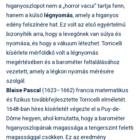
higanyoszlopot nem a „horror vacui” tartja fenn,
hanem a külső
légnyomás
, amely a higanyos
edény felszínére hat. Ez volt az első egyértelmű
bizonyíték arra, hogy a levegőnek van súlya és
nyomása, és hogy a vákuum létezhet. Torricelli
kísérlete mérföldkő volt a légnyomás
megértésében és a barométer feltalálásához
vezetett, amely a légköri nyomás mérésére
szolgál.
Blaise Pascal
(1623–1662) francia matematikus
és fizikus továbbfejlesztette Torricelli elméletét.
1648-ban híres kísérletét végezte el a Puy-de-
Dôme hegyen, ahol kimutatta, hogy a barométer
higanyoszlopának magassága a tengerszint feletti
magassággal csökken. Ez az eredmény