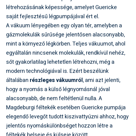
létrehozásának képessége, amelyet Guericke
saját fejlesztésű légpumpájával ért el.
A vákuum lényegében egy olyan tér, amelyben a
gázmolekulák sűrűsége jelentősen alacsonyabb,
mint a környező légkörben. Teljes vákuumot, ahol
egyáltalán nincsenek molekulák, rendkívül nehéz,
sőt gyakorlatilag lehetetlen létrehozni, még a
modern technológiával is. Ezért beszélünk
általában
részleges vákuumról
, ami azt jelenti,
hogy a nyomás a külső légnyomásnál jóval
alacsonyabb, de nem feltétlenül nulla. A
Magdeburgi féltekék esetében Guericke pumpája
elegendő levegőt tudott kiszivattyúzni ahhoz, hogy
jelentős nyomáskülönbséget hozzon létre a
féltekék belseje és külseje között.