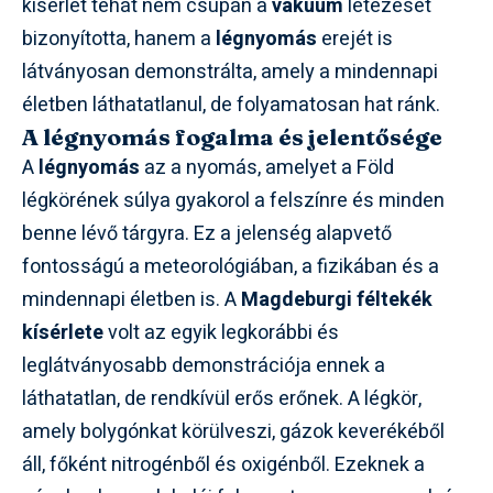
kísérlet tehát nem csupán a
vákuum
létezését
bizonyította, hanem a
légnyomás
erejét is
látványosan demonstrálta, amely a mindennapi
életben láthatatlanul, de folyamatosan hat ránk.
A légnyomás fogalma és jelentősége
A
légnyomás
az a nyomás, amelyet a Föld
légkörének súlya gyakorol a felszínre és minden
benne lévő tárgyra. Ez a jelenség alapvető
fontosságú a meteorológiában, a fizikában és a
mindennapi életben is. A
Magdeburgi féltekék
kísérlete
volt az egyik legkorábbi és
leglátványosabb demonstrációja ennek a
láthatatlan, de rendkívül erős erőnek. A légkör,
amely bolygónkat körülveszi, gázok keverékéből
áll, főként nitrogénből és oxigénből. Ezeknek a