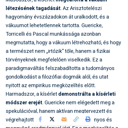
létezésének tagadását
. Az Arisztotelészi
hagyomány évszázadokon át uralkodott, és a
vákuumot lehetetlennek tartotta. Guericke,
Torricelli és Pascal munkássága azonban
megmutatta, hogy a vákuum létrehozható, és hogy
a természet nem „irtózik” tőle, hanem a fizikai
törvényeknek megfelelően viselkedik. Ez a
paradigmaváltás felszabadította a tudományos
gondolkodást a filozófiai dogmák alól, és utat
nyitott az empirikus megközelítés előtt.
Harmadszor, a kísérlet
demonstrálta a kísérleti
módszer erejét
. Guericke nem elégedett meg a
spekulációval, hanem aktívan megtervezett és
végrehajtott egy kísérletet, amely látványos és