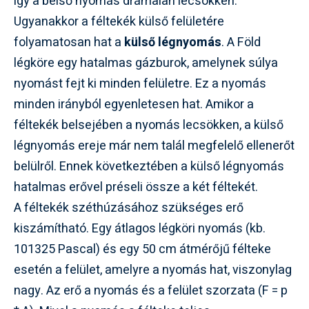
így a belső nyomás drámaian lecsökken.
Ugyanakkor a féltekék külső felületére
folyamatosan hat a
külső légnyomás
. A Föld
légköre egy hatalmas gázburok, amelynek súlya
nyomást fejt ki minden felületre. Ez a nyomás
minden irányból egyenletesen hat. Amikor a
féltekék belsejében a nyomás lecsökken, a külső
légnyomás ereje már nem talál megfelelő ellenerőt
belülről. Ennek következtében a külső légnyomás
hatalmas erővel préseli össze a két féltekét.
A féltekék széthúzásához szükséges erő
kiszámítható. Egy átlagos légköri nyomás (kb.
101325 Pascal) és egy 50 cm átmérőjű félteke
esetén a felület, amelyre a nyomás hat, viszonylag
nagy. Az erő a nyomás és a felület szorzata (F = p