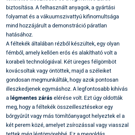
biztosítása. A felhasznált anyagok, a gyártási
folyamat és a vákuumszivattyú kifinomultsága
mind hozzájárult a demonstráció páratlan
hatásához.
A féltekék általában rézből készültek, egy olyan
fémből, amely kellően erős és alakítható volt a
korabeli technológiával. Két üreges félgömböt
kovácsoltak vagy öntöttek, majd a széleiket
gondosan megmunkálták, hogy azok pontosan
illeszkedjenek egymáshoz. A legfontosabb kihívás
a
légmentes zárás
elérése volt. Ezt úgy oldották
meg, hogy a féltekék összeillesztésekor egy
bőrgyűrűt vagy más tömítőanyagot helyeztek el a
két perem közé, amelyet zsírozással vagy viasszal
tettek még légtömörebbé. Ez a megoldás