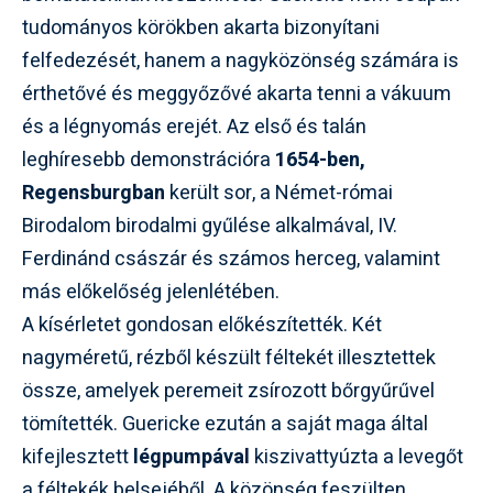
tudományos körökben akarta bizonyítani
felfedezését, hanem a nagyközönség számára is
érthetővé és meggyőzővé akarta tenni a vákuum
és a légnyomás erejét. Az első és talán
leghíresebb demonstrációra
1654-ben,
Regensburgban
került sor, a Német-római
Birodalom birodalmi gyűlése alkalmával, IV.
Ferdinánd császár és számos herceg, valamint
más előkelőség jelenlétében.
A kísérletet gondosan előkészítették. Két
nagyméretű, rézből készült féltekét illesztettek
össze, amelyek peremeit zsírozott bőrgyűrűvel
tömítették. Guericke ezután a saját maga által
kifejlesztett
légpumpával
kiszivattyúzta a levegőt
a féltekék belsejéből. A közönség feszülten