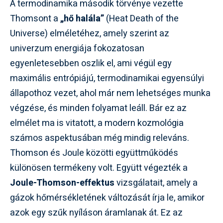
A termodinamika második törvénye vezette
Thomsont a
„hő halála”
(Heat Death of the
Universe) elméletéhez, amely szerint az
univerzum energiája fokozatosan
egyenletesebben oszlik el, ami végül egy
maximális entrópiájú, termodinamikai egyensúlyi
állapothoz vezet, ahol már nem lehetséges munka
végzése, és minden folyamat leáll. Bár ez az
elmélet ma is vitatott, a modern kozmológia
számos aspektusában még mindig releváns.
Thomson és Joule közötti együttműködés
különösen termékeny volt. Együtt végezték a
Joule-Thomson-effektus
vizsgálatait, amely a
gázok hőmérsékletének változását írja le, amikor
azok egy szűk nyíláson áramlanak át. Ez az