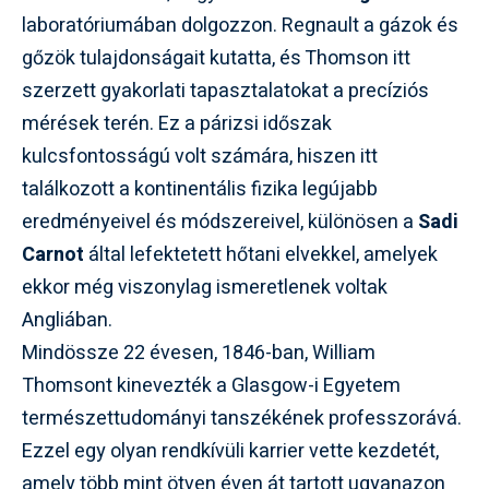
laboratóriumában dolgozzon. Regnault a gázok és
gőzök tulajdonságait kutatta, és Thomson itt
szerzett gyakorlati tapasztalatokat a precíziós
mérések terén. Ez a párizsi időszak
kulcsfontosságú volt számára, hiszen itt
találkozott a kontinentális fizika legújabb
eredményeivel és módszereivel, különösen a
Sadi
Carnot
által lefektetett hőtani elvekkel, amelyek
ekkor még viszonylag ismeretlenek voltak
Angliában.
Mindössze 22 évesen, 1846-ban, William
Thomsont kinevezték a Glasgow-i Egyetem
természettudományi tanszékének professzorává.
Ezzel egy olyan rendkívüli karrier vette kezdetét,
amely több mint ötven éven át tartott ugyanazon