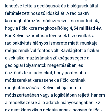
lehetővé tette a geológusok és biológusok által
feltételezett hosszú időskálát. A radioaktív
kormeghatározás módszereivel ma már tudjuk,
hogy a Föld kora megközelítőleg
4,54 milliárd év
.
Bár Kelvin számításai tévesnek bizonyultak a
radioaktivitás hiányos ismerete miatt, munkája
mégis rendkívül fontos volt. Rávilágított a fizikai
elvek alkalmazásának szükségességére a
geológiai folyamatok megértésében, és
ösztönözte a tudósokat, hogy pontosabb
módszereket keressenek a Föld korának
meghatározására. Kelvin hibája nem a
módszertanában vagy a logikájában rejlett, hanem
a rendelkezésre álló adatok hiányosságában. Ez
az eset klasszikus példája annak, hogyan fejlődik