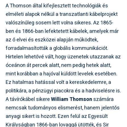
A Thomson által kifejlesztett technológiák és
elméleti alapok nélkül a transzatlanti kábelprojekt
valószínűleg sosem lett volna sikeres. Az 1865-
ben és 1866-ban lefektetett kábelek, amelyek már
az ő elvei és eszközei alapján működtek,
forradalmasították a globális kommunikációt.
Hirtelen lehetővé vált, hogy üzenetek utazzanak az
óceánon át percek alatt, nem pedig hetek alatt,
mint korábban a hajóval küldött levelek esetében.
Ez hatalmas hatással volt a kereskedelemre, a
politikára, a pénzügyi piacokra és a hadviselésre is.
A távírókábel sikere
William Thomson
számára
nemcsak tudományos elismerést, hanem jelentős
anyagi sikert is hozott. Ezen felül az Egyesült
Királyságban 1866-ban lovaggá ütötték, és Sir