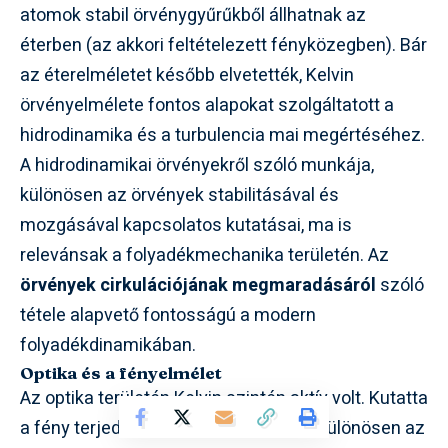
atomok stabil örvénygyűrűkből állhatnak az
éterben (az akkori feltételezett fényközegben). Bár
az éterelméletet később elvetették, Kelvin
örvényelmélete fontos alapokat szolgáltatott a
hidrodinamika és a turbulencia mai megértéséhez.
A hidrodinamikai örvényekről szóló munkája,
különösen az örvények stabilitásával és
mozgásával kapcsolatos kutatásai, ma is
relevánsak a folyadékmechanika területén. Az
örvények cirkulációjának megmaradásáról
szóló
tétele alapvető fontosságú a modern
folyadékdinamikában.
Optika és a fényelmélet
Az optika területén Kelvin szintén aktív volt. Kutatta
a fény terjedését és a fényelméletet, különösen az