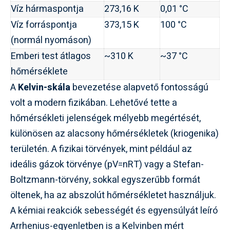
Víz hármaspontja
273,16 K
0,01 °C
Víz forráspontja
373,15 K
100 °C
(normál nyomáson)
Emberi test átlagos
~310 K
~37 °C
hőmérséklete
A
Kelvin-skála
bevezetése alapvető fontosságú
volt a modern fizikában. Lehetővé tette a
hőmérsékleti jelenségek mélyebb megértését,
különösen az alacsony hőmérsékletek (kriogenika)
területén. A fizikai törvények, mint például az
ideális gázok törvénye (pV=nRT) vagy a Stefan-
Boltzmann-törvény, sokkal egyszerűbb formát
öltenek, ha az abszolút hőmérsékletet használjuk.
A kémiai reakciók sebességét és egyensúlyát leíró
Arrhenius-egyenletben is a Kelvinben mért