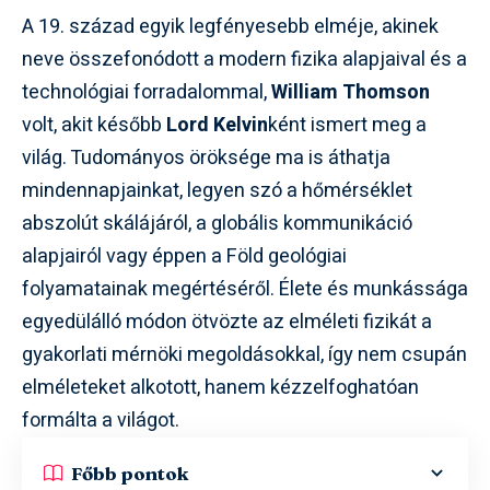
A 19. század egyik legfényesebb elméje, akinek
neve összefonódott a modern fizika alapjaival és a
technológiai forradalommal,
William Thomson
volt, akit később
Lord Kelvin
ként ismert meg a
világ. Tudományos öröksége ma is áthatja
mindennapjainkat, legyen szó a hőmérséklet
abszolút skálájáról, a globális kommunikáció
alapjairól vagy éppen a Föld geológiai
folyamatainak megértéséről. Élete és munkássága
egyedülálló módon ötvözte az elméleti fizikát a
gyakorlati mérnöki megoldásokkal, így nem csupán
elméleteket alkotott, hanem kézzelfoghatóan
formálta a világot.
Főbb pontok