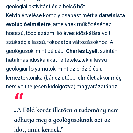
geológiai aktivitást és a belső hőt.
Kelvin érvelése komoly csapást mért a
darwinista
evolúcióelméletre
, amelynek működéséhez
hosszú, több százmillió éves időskálára volt
szükség a lassú, fokozatos változásokhoz. A
geológusok, mint például
Charles Lyell
, szintén
hatalmas időskálákat feltételeztek a lassú
geológiai folyamatok, mint az erózió és a
lemeztektonika (bár ez utóbbi elmélet akkor még
nem volt teljesen kidolgozva) magyarázatához.
„A Föld korát illetően a tudomány nem
adhatja meg a geológusoknak azt az
időt, amit kérnek.”