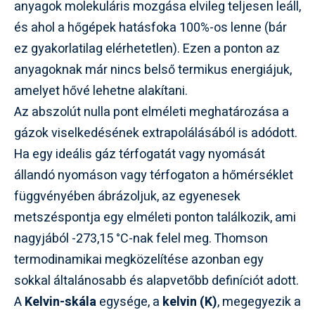
anyagok molekuláris mozgása elvileg teljesen leáll,
és ahol a hőgépek hatásfoka 100%-os lenne (bár
ez gyakorlatilag elérhetetlen). Ezen a ponton az
anyagoknak már nincs belső termikus energiájuk,
amelyet hővé lehetne alakítani.
Az abszolút nulla pont elméleti meghatározása a
gázok viselkedésének extrapolálásából is adódott.
Ha egy ideális gáz térfogatát vagy nyomását
állandó nyomáson vagy térfogaton a hőmérséklet
függvényében ábrázoljuk, az egyenesek
metszéspontja egy elméleti ponton találkozik, ami
nagyjából -273,15 °C-nak felel meg. Thomson
termodinamikai megközelítése azonban egy
sokkal általánosabb és alapvetőbb definíciót adott.
A
Kelvin-skála
egysége, a
kelvin (K)
, megegyezik a