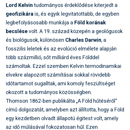
Lord Kelvin
tudományos érdeklődése kiterjedt a
geofizikára
is, és egyik legvitatottabb, de egyben
legbefolyásosabb munkája a
Föld korának
becslése
volt. A 19. század közepén a geológusok
és biológusok, különösen
Charles Darwin
, a
fosszilis leletek és az evolúció elmélete alapján
több százmillió, sőt milliárd éves Földdel
számoltak. Ezzel szemben Kelvin termodinamikai
elvekre alapozott számításai sokkal rövidebb
időtartamot sugalltak, ami komoly feszültséget
okozott a tudományos közösségben.
Thomson 1862-ben publikálta „A Föld hűtéséről”
című dolgozatát, amelyben azt állította, hogy a Föld
egy kezdetben olvadt állapotú égitest volt, amely
az idő múlásával fokozatosan hűl. Ezen