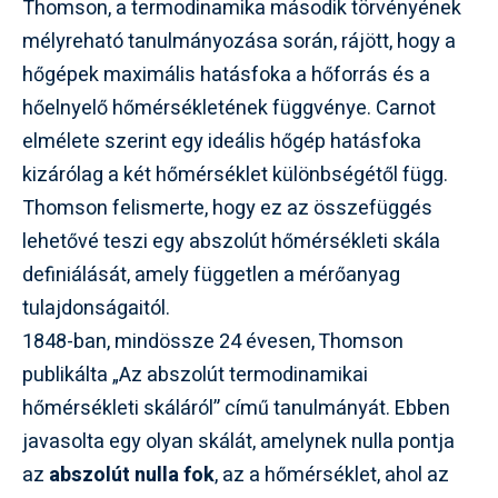
Thomson, a termodinamika második törvényének
mélyreható tanulmányozása során, rájött, hogy a
hőgépek maximális hatásfoka a hőforrás és a
hőelnyelő hőmérsékletének függvénye. Carnot
elmélete szerint egy ideális hőgép hatásfoka
kizárólag a két hőmérséklet különbségétől függ.
Thomson felismerte, hogy ez az összefüggés
lehetővé teszi egy abszolút hőmérsékleti skála
definiálását, amely független a mérőanyag
tulajdonságaitól.
1848-ban, mindössze 24 évesen, Thomson
publikálta „Az abszolút termodinamikai
hőmérsékleti skáláról” című tanulmányát. Ebben
javasolta egy olyan skálát, amelynek nulla pontja
az
abszolút nulla fok
, az a hőmérséklet, ahol az