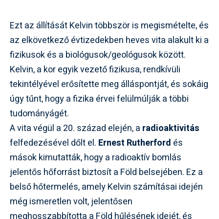
Ezt az állítását Kelvin többször is megismételte, és
az elkövetkező évtizedekben heves vita alakult ki a
fizikusok és a biológusok/geológusok között.
Kelvin, a kor egyik vezető fizikusa, rendkívüli
tekintélyével erősítette meg álláspontját, és sokáig
úgy tűnt, hogy a fizika érvei felülmúlják a többi
tudományágét.
A vita végül a 20. század elején, a
radioaktivitás
felfedezésével dőlt el.
Ernest Rutherford
és
mások kimutatták, hogy a radioaktív bomlás
jelentős hőforrást biztosít a Föld belsejében. Ez a
belső hőtermelés, amely Kelvin számításai idején
még ismeretlen volt, jelentősen
meghosszabbította a Föld hűlésének idejét, és