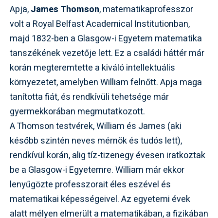
Apja,
James Thomson
, matematikaprofesszor
volt a Royal Belfast Academical Institutionban,
majd 1832-ben a Glasgow-i Egyetem matematika
tanszékének vezetője lett. Ez a családi háttér már
korán megteremtette a kiváló intellektuális
környezetet, amelyben William felnőtt. Apja maga
tanította fiát, és rendkívüli tehetsége már
gyermekkorában megmutatkozott.
A Thomson testvérek, William és James (aki
később szintén neves mérnök és tudós lett),
rendkívül korán, alig tíz-tizenegy évesen iratkoztak
be a Glasgow-i Egyetemre. William már ekkor
lenyűgözte professzorait éles eszével és
matematikai képességeivel. Az egyetemi évek
alatt mélyen elmerült a matematikában, a fizikában