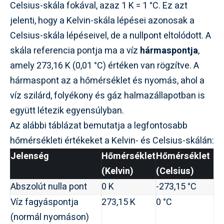
Celsius-skála fokával, azaz 1 K = 1 °C. Ez azt
jelenti, hogy a Kelvin-skála lépései azonosak a
Celsius-skála lépéseivel, de a nullpont eltolódott. A
skála referencia pontja ma a víz
hármaspontja
,
amely 273,16 K (0,01 °C) értéken van rögzítve. A
hármaspont az a hőmérséklet és nyomás, ahol a
víz szilárd, folyékony és gáz halmazállapotban is
együtt létezik egyensúlyban.
Az alábbi táblázat bemutatja a legfontosabb
hőmérsékleti értékeket a Kelvin- és Celsius-skálán:
Jelenség
Hőmérséklet
Hőmérséklet
(Kelvin)
(Celsius)
Abszolút nulla pont
0 K
-273,15 °C
Víz fagyáspontja
273,15 K
0 °C
(normál nyomáson)