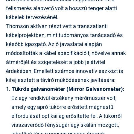
felismerés alapvető volt a hosszú tenger alatti
kábelek tervezésénél.
Thomson aktívan részt vett a transzatlanti
kábelprojektben, mint tudományos tanácsadó és
később igazgató. Az ő javaslatai alapján
módosították a kábel specifikációit, növelve annak
átmérőjét és szigetelését a jobb jelátvitel
érdekében. Emellett számos innovatív eszközt is
kifejlesztett a távíró működésének javítására:
Tükrös galvanométer (Mirror Galvanometer):
Ez egy rendkívül érzékeny mérőműszer volt,
amely egy apró tükörre erősített mágnestű
elfordulását optikailag erősítette fel. A tükörről
visszaverődő fénysugár egy skálán mozgott,