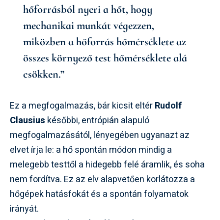
hőforrásból nyeri a hőt, hogy
mechanikai munkát végezzen,
miközben a hőforrás hőmérséklete az
összes környező test hőmérséklete alá
csökken.”
Ez a megfogalmazás, bár kicsit eltér
Rudolf
Clausius
későbbi, entrópián alapuló
megfogalmazásától, lényegében ugyanazt az
elvet írja le: a hő spontán módon mindig a
melegebb testtől a hidegebb felé áramlik, és soha
nem fordítva. Ez az elv alapvetően korlátozza a
hőgépek hatásfokát és a spontán folyamatok
irányát.