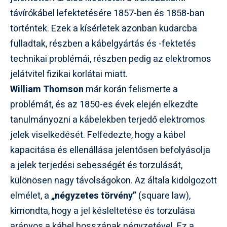
távírókábel lefektetésére 1857-ben és 1858-ban
történtek. Ezek a kísérletek azonban kudarcba
fulladtak, részben a kábelgyártás és -fektetés
technikai problémái, részben pedig az elektromos
jelátvitel fizikai korlátai miatt.
William Thomson
már korán felismerte a
problémát, és az 1850-es évek elején elkezdte
tanulmányozni a kábelekben terjedő elektromos
jelek viselkedését. Felfedezte, hogy a kábel
kapacitása és ellenállása jelentősen befolyásolja
a jelek terjedési sebességét és torzulását,
különösen nagy távolságokon. Az általa kidolgozott
elmélet, a
„négyzetes törvény”
(square law),
kimondta, hogy a jel késleltetése és torzulása
arányos a kábel hosszának négyzetével. Ez a