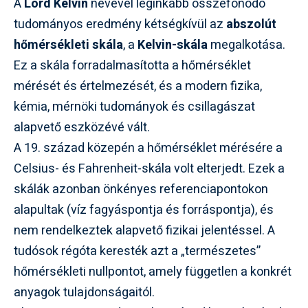
A
Lord Kelvin
nevével leginkább összefonódó
tudományos eredmény kétségkívül az
abszolút
hőmérsékleti skála
, a
Kelvin-skála
megalkotása.
Ez a skála forradalmasította a hőmérséklet
mérését és értelmezését, és a modern fizika,
kémia, mérnöki tudományok és csillagászat
alapvető eszközévé vált.
A 19. század közepén a hőmérséklet mérésére a
Celsius- és Fahrenheit-skála volt elterjedt. Ezek a
skálák azonban önkényes referenciapontokon
alapultak (víz fagyáspontja és forráspontja), és
nem rendelkeztek alapvető fizikai jelentéssel. A
tudósok régóta keresték azt a „természetes”
hőmérsékleti nullpontot, amely független a konkrét
anyagok tulajdonságaitól.