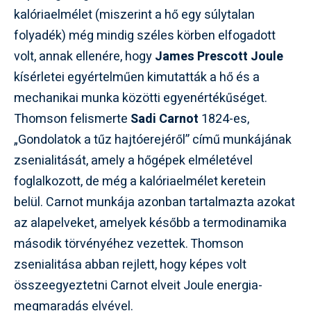
kalóriaelmélet (miszerint a hő egy súlytalan
folyadék) még mindig széles körben elfogadott
volt, annak ellenére, hogy
James Prescott Joule
kísérletei egyértelműen kimutatták a hő és a
mechanikai munka közötti egyenértékűséget.
Thomson felismerte
Sadi Carnot
1824-es,
„Gondolatok a tűz hajtóerejéről” című munkájának
zsenialitását, amely a hőgépek elméletével
foglalkozott, de még a kalóriaelmélet keretein
belül. Carnot munkája azonban tartalmazta azokat
az alapelveket, amelyek később a termodinamika
második törvényéhez vezettek. Thomson
zsenialitása abban rejlett, hogy képes volt
összeegyeztetni Carnot elveit Joule energia-
megmaradás elvével.