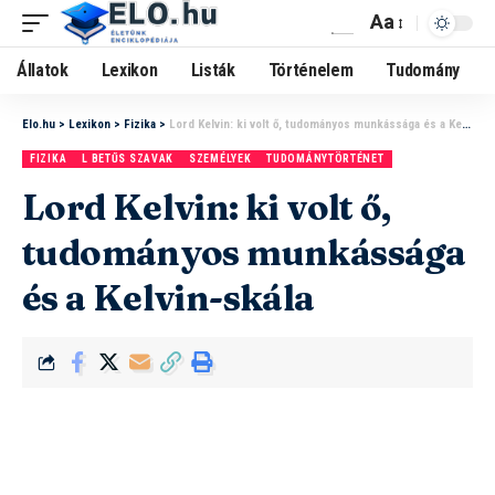
Aa
Állatok
Lexikon
Listák
Történelem
Tudomány
Elo.hu
>
Lexikon
>
Fizika
>
Lord Kelvin: ki volt ő, tudományos munkássága és a Kelvin-skála
FIZIKA
L BETŰS SZAVAK
SZEMÉLYEK
TUDOMÁNYTÖRTÉNET
Lord Kelvin: ki volt ő,
tudományos munkássága
és a Kelvin-skála