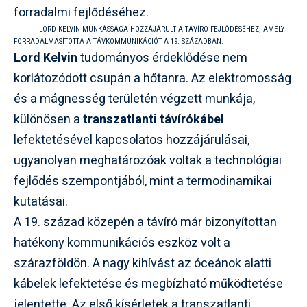
LORD KELVIN MUNKÁSSÁGA HOZZÁJÁRULT A TÁVÍRÓ FEJLŐDÉSÉHEZ, AMELY
FORRADALMASÍTOTTA A TÁVKOMMUNIKÁCIÓT A 19. SZÁZADBAN.
Lord Kelvin
tudományos érdeklődése nem
korlátozódott csupán a hőtanra. Az elektromosság
és a mágnesség területén végzett munkája,
különösen a
transzatlanti távírókábel
lefektetésével kapcsolatos hozzájárulásai,
ugyanolyan meghatározóak voltak a technológiai
fejlődés szempontjából, mint a termodinamikai
kutatásai.
A 19. század közepén a távíró már bizonyítottan
hatékony kommunikációs eszköz volt a
szárazföldön. A nagy kihívást az óceánok alatti
kábelek lefektetése és megbízható működtetése
jelentette. Az első kísérletek a transzatlanti