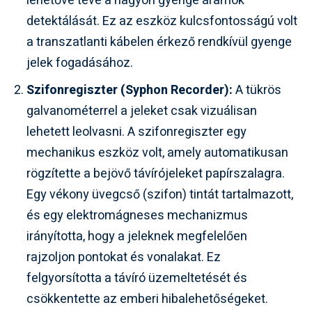
lehetővé téve a nagyon gyenge áramok
detektálását. Ez az eszköz kulcsfontosságú volt
a transzatlanti kábelen érkező rendkívül gyenge
jelek fogadásához.
Szifonregiszter (Syphon Recorder):
A tükrös
galvanométerrel a jeleket csak vizuálisan
lehetett leolvasni. A szifonregiszter egy
mechanikus eszköz volt, amely automatikusan
rögzítette a bejövő távírójeleket papírszalagra.
Egy vékony üvegcső (szifon) tintát tartalmazott,
és egy elektromágneses mechanizmus
irányította, hogy a jeleknek megfelelően
rajzoljon pontokat és vonalakat. Ez
felgyorsította a távíró üzemeltetését és
csökkentette az emberi hibalehetőségeket.