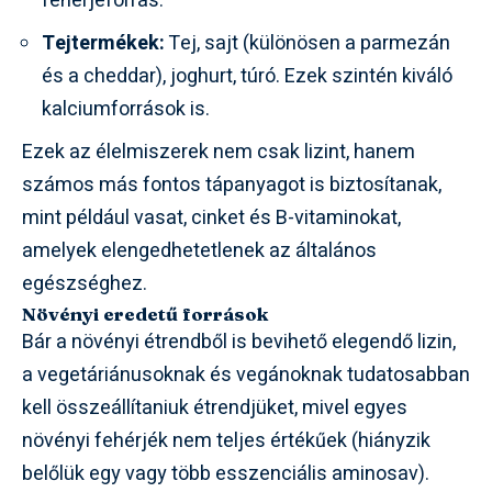
fehérjeforrás.
Tejtermékek:
Tej, sajt (különösen a parmezán
és a cheddar), joghurt, túró. Ezek szintén kiváló
kalciumforrások is.
Ezek az élelmiszerek nem csak lizint, hanem
számos más fontos tápanyagot is biztosítanak,
mint például vasat, cinket és B-vitaminokat,
amelyek elengedhetetlenek az általános
egészséghez.
Növényi eredetű források
Bár a növényi étrendből is bevihető elegendő lizin,
a vegetáriánusoknak és vegánoknak tudatosabban
kell összeállítaniuk étrendjüket, mivel egyes
növényi fehérjék nem teljes értékűek (hiányzik
belőlük egy vagy több esszenciális aminosav).