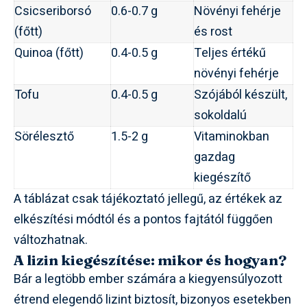
Csicseriborsó
0.6-0.7 g
Növényi fehérje
(főtt)
és rost
Quinoa (főtt)
0.4-0.5 g
Teljes értékű
növényi fehérje
Tofu
0.4-0.5 g
Szójából készült,
sokoldalú
Sörélesztő
1.5-2 g
Vitaminokban
gazdag
kiegészítő
A táblázat csak tájékoztató jellegű, az értékek az
elkészítési módtól és a pontos fajtától függően
változhatnak.
A lizin kiegészítése: mikor és hogyan?
Bár a legtöbb ember számára a kiegyensúlyozott
étrend elegendő lizint biztosít, bizonyos esetekben