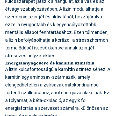
kulcsszerepet játszik a hangulat, az alvás és az
étvágy szabályozásában. A lizin modulálhatja a
szerotonin szintjét és aktivitását, hozzájárulva
ezzel a nyugodtabb és kiegyensúlyozottabb
mentális állapot fenntartásához. Ezen túlmenően,
a lizin befolyásolhatja a kortizol, a stresszhormon
termelődését is, csökkentve annak szintjét
stresszes helyzetekben.
Energiaanyagcsere és karnitin szintézis
A lizin kulcsfontosságú a
karnitin
szintéziséhez. A
karnitin egy aminosav-származék, amely
elengedhetetlen a zsírsavak mitokondriumba
történő szállításához, ahol energiává alakulnak. Ez
a folyamat, a béta-oxidáció, az egyik fő
energiaforrás a szervezet számára, különösen az