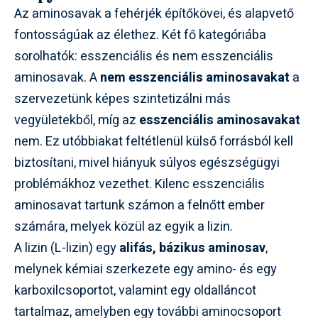
Az aminosavak a fehérjék építőkövei, és alapvető
fontosságúak az élethez. Két fő kategóriába
sorolhatók: esszenciális és nem esszenciális
aminosavak. A
nem esszenciális aminosavakat
a
szervezetünk képes szintetizálni más
vegyületekből, míg az
esszenciális aminosavakat
nem. Ez utóbbiakat feltétlenül külső forrásból kell
biztosítani, mivel hiányuk súlyos egészségügyi
problémákhoz vezethet. Kilenc esszenciális
aminosavat tartunk számon a felnőtt ember
számára, melyek közül az egyik a lizin.
A lizin (L-lizin) egy
alifás, bázikus aminosav
,
melynek kémiai szerkezete egy amino- és egy
karboxilcsoportot, valamint egy oldalláncot
tartalmaz, amelyben egy további aminocsoport