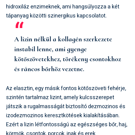
hidroxiláz enzimeknek, ami hangsúlyozza a két
tápanyag közötti szinergikus kapcsolatot.
A lizin nélkül a kollagén szerkezete
instabil lenne, ami gyenge
kötőszövetekhez, törékeny csontokhoz
és ráncos bőrhöz vezetne.
Az elasztin, egy másik fontos kötőszöveti fehérje,
szintén tartalmaz lizint, amely kulcsszerepet
játszik a rugalmasságát biztosító dezmozinos és
izodezmozinos keresztkötések kialakításában.
Ezért a lizin létfontosságú az egészséges bőr, haj,
körmök, csontok, porcok, inak és erek