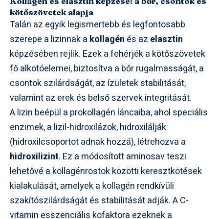
Kollagén és elasztin képzése: a bőr, csontok és
kötőszövetek alapja
Talán az egyik legismertebb és legfontosabb
szerepe a lizinnak a
kollagén
és az
elasztin
képzésében rejlik. Ezek a fehérjék a kötőszövetek
fő alkotóelemei, biztosítva a bőr rugalmasságát, a
csontok szilárdságát, az ízületek stabilitását,
valamint az erek és belső szervek integritását.
A lizin beépül a prokollagén láncaiba, ahol speciális
enzimek, a lizil-hidroxilázok, hidroxilálják
(hidroxilcsoportot adnak hozzá), létrehozva a
hidroxilizint
. Ez a módosított aminosav teszi
lehetővé a kollagénrostok közötti keresztkötések
kialakulását, amelyek a kollagén rendkívüli
szakítószilárdságát és stabilitását adják. A C-
vitamin esszenciális kofaktora ezeknek a