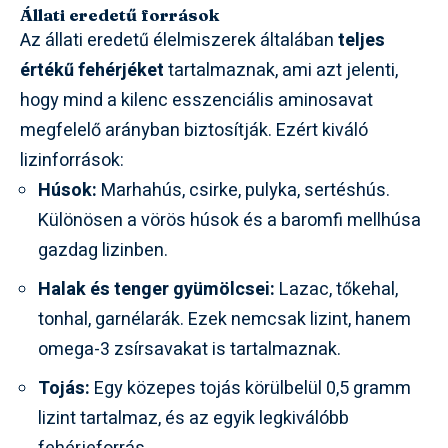
Állati eredetű források
Az állati eredetű élelmiszerek általában
teljes
értékű fehérjéket
tartalmaznak, ami azt jelenti,
hogy mind a kilenc esszenciális aminosavat
megfelelő arányban biztosítják. Ezért kiváló
lizinforrások:
Húsok:
Marhahús, csirke, pulyka, sertéshús.
Különösen a vörös húsok és a baromfi mellhúsa
gazdag lizinben.
Halak és tenger gyümölcsei:
Lazac, tőkehal,
tonhal, garnélarák. Ezek nemcsak lizint, hanem
omega-3 zsírsavakat is tartalmaznak.
Tojás:
Egy közepes tojás körülbelül 0,5 gramm
lizint tartalmaz, és az egyik legkiválóbb