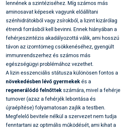
lennének a szintéziséhez. Míg számos más
aminosavat képesek vagyunk előállítani
szénhidrátokból vagy zsírokból, a lizint kizárólag
étrendi forrásból kell bevinni. Ennek hiányában a
fehérjeszintézis akadályozottá válik, ami hosszú
távon az izomtömeg csökkenéséhez, gyengült
immunrendszerhez és számos más
egészségügyi problémához vezethet.
A lizin esszenciális státusza különösen fontos a
növekedésben lévő gyermekek
és a
regenerálódó felnőttek
számára, mivel a fehérje
turnover (azaz a fehérjék lebontása és
újraépítése) folyamatosan zajlik a testben.
Megfelelő bevitele nélkül a szervezet nem tudja
fenntartani az optimális működését, ami kihat a