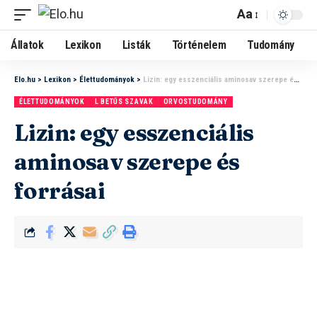
Aa
Állatok
Lexikon
Listák
Történelem
Tudomány
Elo.hu
>
Lexikon
>
Élettudományok
>
Lizin: egy esszenciális aminosav szerepe és forrásai
ÉLETTUDOMÁNYOK
L BETŰS SZAVAK
ORVOSTUDOMÁNY
Lizin: egy esszenciális
aminosav szerepe és
forrásai