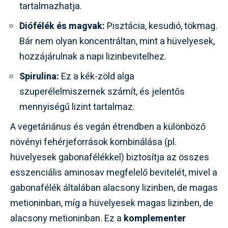
tartalmazhatja.
Diófélék és magvak:
Pisztácia, kesudió, tökmag.
Bár nem olyan koncentráltan, mint a hüvelyesek,
hozzájárulnak a napi lizinbevitelhez.
Spirulina:
Ez a kék-zöld alga
szuperélelmiszernek számít, és jelentős
mennyiségű lizint tartalmaz.
A vegetáriánus és vegán étrendben a különböző
növényi fehérjeforrások kombinálása (pl.
hüvelyesek gabonafélékkel) biztosítja az összes
esszenciális aminosav megfelelő bevitelét, mivel a
gabonafélék általában alacsony lizinben, de magas
metioninban, míg a hüvelyesek magas lizinben, de
alacsony metioninban. Ez a
komplementer