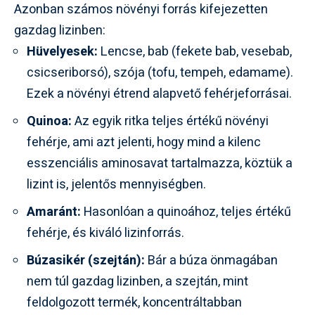
Azonban számos növényi forrás kifejezetten
gazdag lizinben:
Hüvelyesek:
Lencse, bab (fekete bab, vesebab,
csicseriborsó), szója (tofu, tempeh, edamame).
Ezek a növényi étrend alapvető fehérjeforrásai.
Quinoa:
Az egyik ritka teljes értékű növényi
fehérje, ami azt jelenti, hogy mind a kilenc
esszenciális aminosavat tartalmazza, köztük a
lizint is, jelentős mennyiségben.
Amaránt:
Hasonlóan a quinoához, teljes értékű
fehérje, és kiváló lizinforrás.
Búzasikér (szejtán):
Bár a búza önmagában
nem túl gazdag lizinben, a szejtán, mint
feldolgozott termék, koncentráltabban