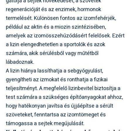
gátolja a sejtek növekedését, a szövetek
regenerációját és az enzimek, hormonok
termelését. Különösen fontos az izomfehérjék,
például az aktin és a miozin szintézisében,
amelyek az izomösszehúzódásért felelősek. Ezért
a lizin elengedhetetlen a sportolók és azok
számára, akik sérülésből vagy műtétből
lábadoznak.
A lizin hiánya lassíthatja a sebgyógyulást,
gyengítheti az izmokat és ronthatja a fizikai
teljesítményt. A megfelelő lizinbevitel biztosítja a
test számára a szükséges építőanyagokat ahhoz,
hogy hatékonyan javítsa és újjáépítse a sérült
szöveteket, fenntartsa az izomtömeget és
támogassa a sejtek megújulását.