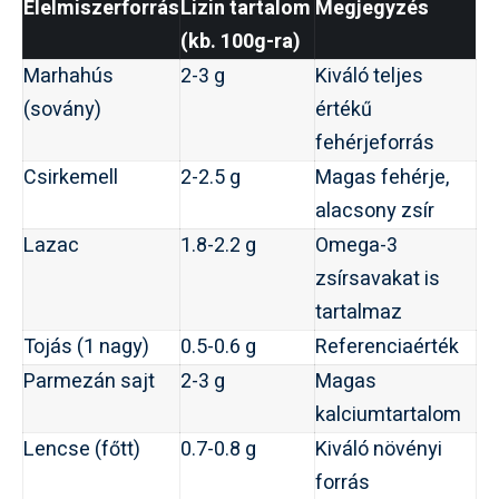
Élelmiszerforrás
Lizin tartalom
Megjegyzés
(kb. 100g-ra)
Marhahús
2-3 g
Kiváló teljes
(sovány)
értékű
fehérjeforrás
Csirkemell
2-2.5 g
Magas fehérje,
alacsony zsír
Lazac
1.8-2.2 g
Omega-3
zsírsavakat is
tartalmaz
Tojás (1 nagy)
0.5-0.6 g
Referenciaérték
Parmezán sajt
2-3 g
Magas
kalciumtartalom
Lencse (főtt)
0.7-0.8 g
Kiváló növényi
forrás