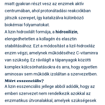
miatt gyakran részt vesz az enzimek aktív
centrumában, ahol protonátadási reakciókban
játszik szerepet, így katalizálva különböző
biokémiai folyamatokat.
A lizin hidroxilált formája, a
hidroxilizin
,
elengedhetetlen a kollagén és elasztin
stabilitásához. Ezt a módosítást a lizil-hidroxiláz
enzim végzi, amelynek működéséhez C-vitaminra
van szükség. Ez rávilágít a tápanyagok közötti
komplex kölcsönhatásokra és arra, hogy egyetlen
aminosav sem működik izoláltan a szervezetben.
Miért esszenciális?
A lizin esszenciális jellege abból adódik, hogy az
emberi szervezet nem rendelkezik azokkal az
enzimatikus útvonalakkal, amelyek szükségesek