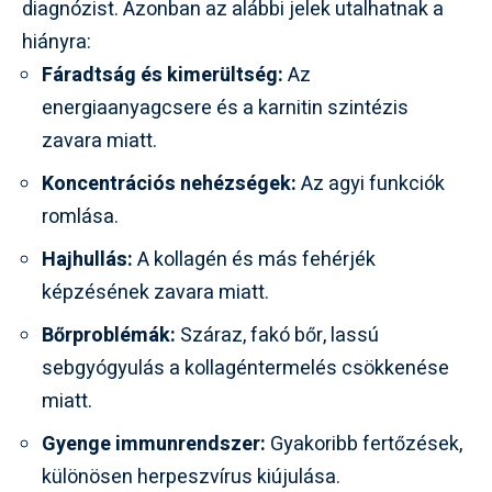
diagnózist. Azonban az alábbi jelek utalhatnak a
hiányra:
Fáradtság és kimerültség:
Az
energiaanyagcsere és a karnitin szintézis
zavara miatt.
Koncentrációs nehézségek:
Az agyi funkciók
romlása.
Hajhullás:
A kollagén és más fehérjék
képzésének zavara miatt.
Bőrproblémák:
Száraz, fakó bőr, lassú
sebgyógyulás a kollagéntermelés csökkenése
miatt.
Gyenge immunrendszer:
Gyakoribb fertőzések,
különösen herpeszvírus kiújulása.