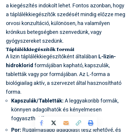
a kiegészítés indokolt lehet. Fontos azonban, hogy
a táplálékkiegészítők szedését mindig előzze meg
orvosi konzultáció, különösen, ha valamilyen
krónikus betegségben szenvedünk, vagy
gyógyszereket szedünk.
Táplálékkiegészítők formái
A lizin táplálékkiegészítőként általában
L-lizin-
hidroklorid
formájában kapható, kapszulák,
tabletták vagy por formájában. Az L-forma a
biológiailag aktív, a szervezet által hasznosítható
forma.
Kapszulák/Tabletták:
A leggyakoribb formák,
könnyen adagolhatók és kényelmesen
fogyaszthatók.
Por:
Rugalmasabb adagolást tesz lehetővé, és