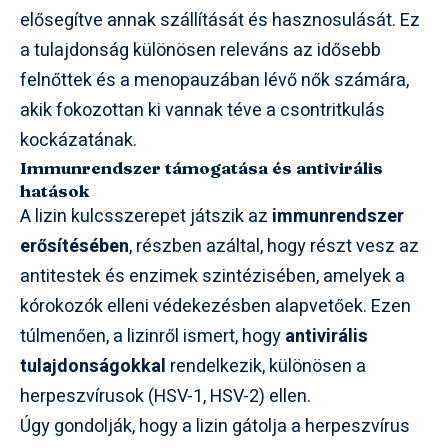
elősegítve annak szállítását és hasznosulását. Ez
a tulajdonság különösen releváns az idősebb
felnőttek és a menopauzában lévő nők számára,
akik fokozottan ki vannak téve a csontritkulás
kockázatának.
Immunrendszer támogatása és antivirális
hatások
A lizin kulcsszerepet játszik az
immunrendszer
erősítésében
, részben azáltal, hogy részt vesz az
antitestek és enzimek szintézisében, amelyek a
kórokozók elleni védekezésben alapvetőek. Ezen
túlmenően, a lizinről ismert, hogy
antivirális
tulajdonságokkal
rendelkezik, különösen a
herpeszvírusok (HSV-1, HSV-2) ellen.
Úgy gondolják, hogy a lizin gátolja a herpeszvírus