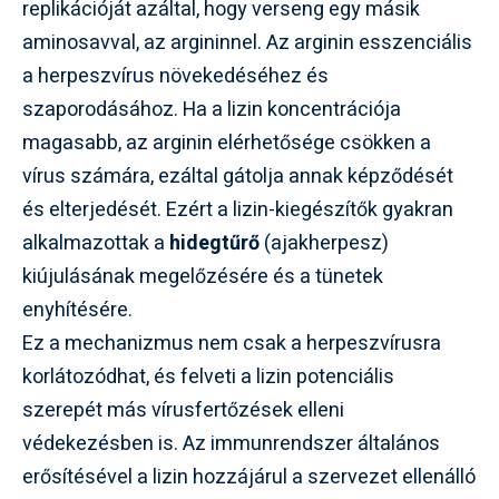
replikációját azáltal, hogy verseng egy másik
aminosavval, az argininnel. Az arginin esszenciális
a herpeszvírus növekedéséhez és
szaporodásához. Ha a lizin koncentrációja
magasabb, az arginin elérhetősége csökken a
vírus számára, ezáltal gátolja annak képződését
és elterjedését. Ezért a lizin-kiegészítők gyakran
alkalmazottak a
hidegtűrő
(ajakherpesz)
kiújulásának megelőzésére és a tünetek
enyhítésére.
Ez a mechanizmus nem csak a herpeszvírusra
korlátozódhat, és felveti a lizin potenciális
szerepét más vírusfertőzések elleni
védekezésben is. Az immunrendszer általános
erősítésével a lizin hozzájárul a szervezet ellenálló