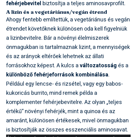
fehérjebevitel
biztosítja a teljes aminosavprofilt.
A lizin és a vegetáriánus/vegán étrend
Ahogy fentebb említettük, a vegetáriánus és vegán
étrendet követőknek különösen oda kell figyelniük
a lizinbevitelre. Bár a növényi élelmiszerek
önmagukban is tartalmaznak lizint, a mennyiségek
és az arányok eltérőek lehetnek az állati
forrásokhoz képest. A kulcs a
változatosság
és a
különböző fehérjeforrások kombinálása
.
Például egy lencse- és rizsétel, vagy egy babos-
kukoricás burrito, mind remek példa a
komplementer fehérjebevitelre. Az olyan „teljes
értékű” növényi fehérjék, mint a quinoa és az
amaránt, különösen értékesek, mivel önmagukban
is biztosítják az összes esszenciális aminosavat.