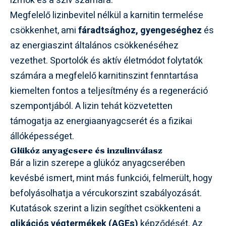
izmok és a szív számára.
Megfelelő lizinbevitel nélkül a karnitin termelése
csökkenhet, ami
fáradtsághoz, gyengeséghez
és
az energiaszint általános csökkenéséhez
vezethet. Sportolók és aktív életmódot folytatók
számára a megfelelő karnitinszint fenntartása
kiemelten fontos a teljesítmény és a regeneráció
szempontjából. A lizin tehát közvetetten
támogatja az energiaanyagcserét és a fizikai
állóképességet.
Glükóz anyagcsere és inzulinválasz
Bár a lizin szerepe a glükóz anyagcserében
kevésbé ismert, mint más funkciói, felmerült, hogy
befolyásolhatja a vércukorszint szabályozását.
Kutatások szerint a lizin segíthet csökkenteni a
glikációs végtermékek (AGEs)
képződését. Az