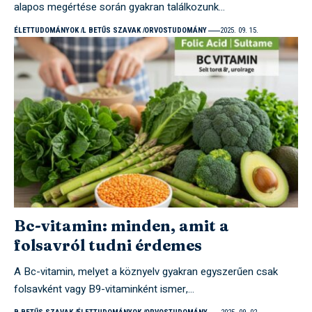
alapos megértése során gyakran találkozunk…
ÉLETTUDOMÁNYOK
L BETŰS SZAVAK
ORVOSTUDOMÁNY
2025. 09. 15.
Bc-vitamin: minden, amit a
folsavról tudni érdemes
A Bc-vitamin, melyet a köznyelv gyakran egyszerűen csak
folsavként vagy B9-vitaminként ismer,…