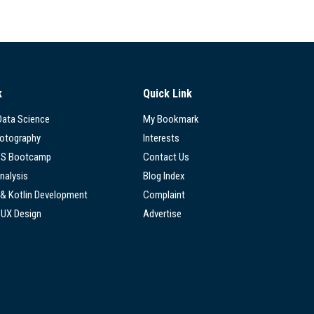
k
Quick Link
 Data Science
My Bookmark
hotography
Interests
SS Bootcamp
Contact Us
nalysis
Blog Index
 & Kotlin Development
Complaint
/UX Design
Advertise