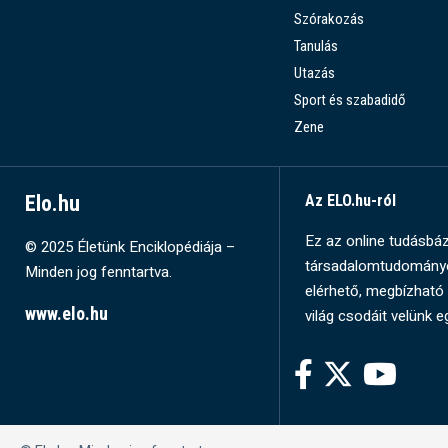
Szórakozás
Tanulás
Utazás
Sport és szabadidő
Zene
Elo.hu
Az ELO.hu-ról
Ez az online tudásbázi
© 2025 Életünk Enciklopédiája –
társadalomtudományok
Minden jog fenntartva.
elérhető, megbízható 
www.elo.hu
világ csodáit velünk e