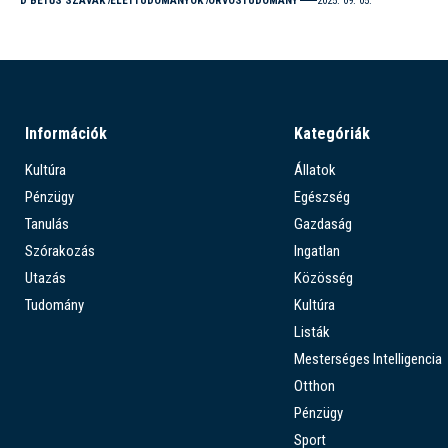
D BETŰS SZAVAK
ÉLETTUDOMÁNYOK
ORVOSTUDOMÁNY
2025. 09. 05.
Információk
Kategóriák
Kultúra
Állatok
Pénzügy
Egészség
Tanulás
Gazdaság
Szórakozás
Ingatlan
Utazás
Közösség
Tudomány
Kultúra
Listák
Mesterséges Intelligencia
Otthon
Pénzügy
Sport