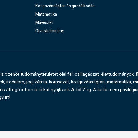
Közgazdaságtan és gazdálkodás
Matematika
Művészet
Orvostudomány
s tizenöt tudományterületet ölel fel: csillagászat, élettudományok, f
, irodalom, jog, kémia, környezet, közgazdaságtan, matematika, 
és átfogó információkat nyújtsunk A-tól Z-ig. A tudás nem privilégi
gyütt!