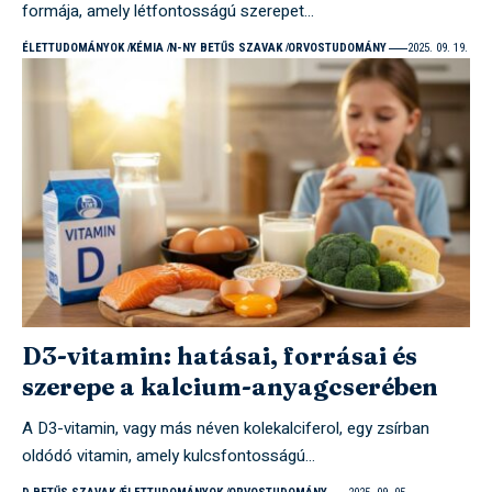
formája, amely létfontosságú szerepet…
ÉLETTUDOMÁNYOK
KÉMIA
N-NY BETŰS SZAVAK
ORVOSTUDOMÁNY
2025. 09. 19.
D3-vitamin: hatásai, forrásai és
szerepe a kalcium-anyagcserében
A D3-vitamin, vagy más néven kolekalciferol, egy zsírban
oldódó vitamin, amely kulcsfontosságú…