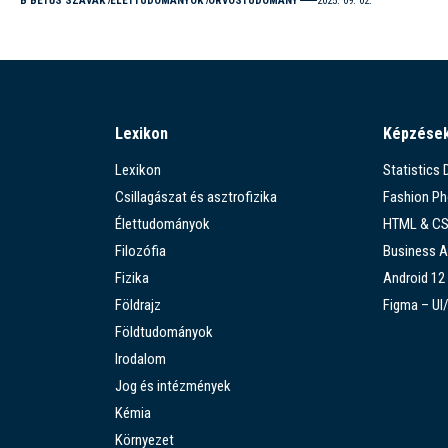
B BETŰS SZAVAK
ÉLETTUDOMÁNYOK
ORVOSTUDOMÁNY
2025. 09. 02.
Lexikon
Képzése
Lexikon
Statistics
Csillagászat és asztrofizika
Fashion P
Élettudományok
HTML & C
Filozófia
Business A
Fizika
Android 12
Földrajz
Figma – UI
Földtudományok
Irodalom
Jog és intézmények
Kémia
Környezet