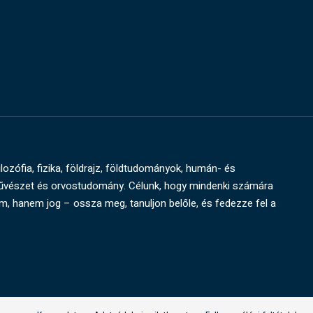
ilozófia, fizika, földrajz, földtudományok, humán- és
művészet és orvostudomány. Célunk, hogy mindenki számára
um, hanem jog – ossza meg, tanuljon belőle, és fedezze fel a