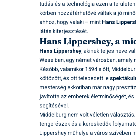
tudás és a technológia ezen a területen
körben hozzáférhetővé váltak a jó minősé
ahhoz, hogy valaki – mint
Hans Lippers
látás kiterjesztését.
Hans Lippershey, a m
Hans Lippershey
, akinek teljes neve v
Weselben, egy német városban, amely m
Később, valamikor 1594 előtt, Middelbu
költözött, és ott telepedett le
spektákul
mesterség ekkoriban már nagy presztízs
javította az emberek életminőségét, és 
segítésével.
Middelburg nem volt véletlen választás. 
tengerészek és a kereskedők folyamato
Lippershey műhelye a város szívében m