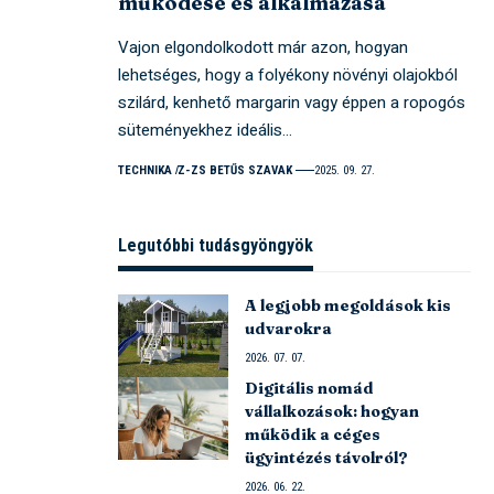
működése és alkalmazása
Vajon elgondolkodott már azon, hogyan
lehetséges, hogy a folyékony növényi olajokból
szilárd, kenhető margarin vagy éppen a ropogós
süteményekhez ideális…
TECHNIKA
Z-ZS BETŰS SZAVAK
2025. 09. 27.
Legutóbbi tudásgyöngyök
A legjobb megoldások kis
udvarokra
2026. 07. 07.
Digitális nomád
vállalkozások: hogyan
működik a céges
ügyintézés távolról?
2026. 06. 22.