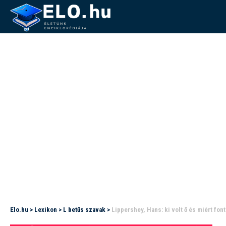
Elo.hu
>
Lexikon
>
L betűs szavak
>
Lippershey, Hans: ki volt ő és miért fo