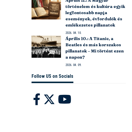
Április 11.: A Magyar
történelem és kultúra egyik
legfontosabb napja
események, évfordulók és
emlékezetes pillanatok
2026. 04. 10.
Április 10.: A Titanic, a
Beatles és más korszakos
pillanatok – Mi történt ezen
a napon?
2026. 04. 09.
Follow US on Socials