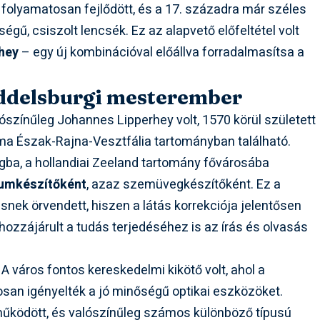
 folyamatosan fejlődött, és a 17. századra már széles
gű, csiszolt lencsék. Ez az alapvető előfeltétel volt
hey
– egy új kombinációval előállva forradalmasítsa a
iddelsburgi mesterember
alószínűleg Johannes Lipperhey volt, 1570 körül született
a Észak-Rajna-Vesztfália tartományban található.
rgba, a hollandiai Zeeland tartomány fővárosába
umkészítőként
, azaz szemüvegkészítőként. Ez a
nek örvendett, hiszen a látás korrekciója jelentősen
hozzájárult a tudás terjedéséhez is az írás és olvasás
A város fontos kereskedelmi kikötő volt, ahol a
san igényelték a jó minőségű optikai eszközöket.
űködött, és valószínűleg számos különböző típusú