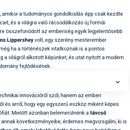
an, amikor a tudományos gondolkodás épp csak kezdte
ait, és a világra való rácsodálkozás új formái
ökre összefonódott az emberiség egyik legjelentősebb
ns Lippershey
volt, egy szerény mesterember
még ha a történészek vitatkoznak is a pontos
g a világról alkotott képünket, és utat nyitott a modern
tudomány fejlődésének.
chnikai innovációról szól, hanem az emberi
ről és arról, hogy egy egyszerű eszköz miként képes
zófiát. Mielőtt azonban belemerülnénk a
távcső
 annak következményeibe, érdemes megvizsgálni, ki is