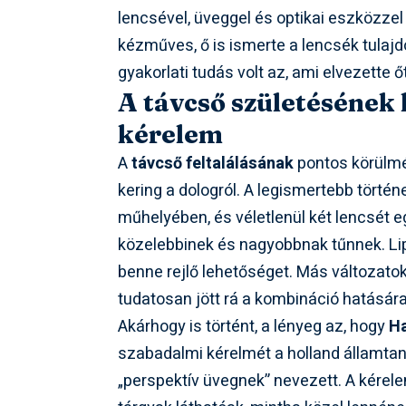
lencsével, üveggel és optikai eszközzel
kézműves, ő is ismerte a lencsék tulajdo
gyakorlati tudás volt az, ami elvezette ő
A távcső születésének 
kérelem
A
távcső feltalálásának
pontos körülmén
kering a dologról. A legismertebb törté
műhelyében, és véletlenül két lencsét eg
közelebbinek és nagyobbnak tűnnek. Lip
benne rejlő lehetőséget. Más változatok
tudatosan jött rá a kombináció hatására
Akárhogy is történt, a lényeg az, hogy
Ha
szabadalmi kérelmét a holland államta
„perspektív üvegnek” nevezett. A kérele