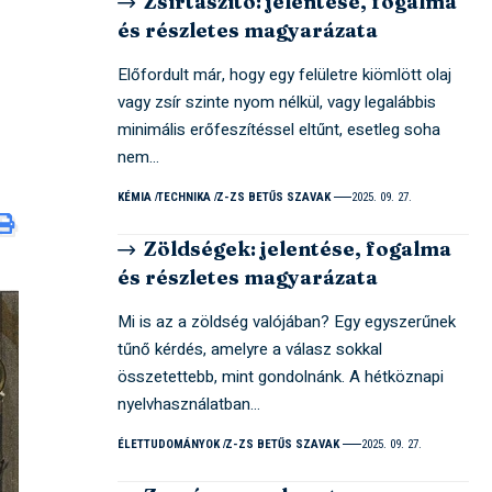
Zsírtaszító: jelentése, fogalma
és részletes magyarázata
Előfordult már, hogy egy felületre kiömlött olaj
vagy zsír szinte nyom nélkül, vagy legalábbis
minimális erőfeszítéssel eltűnt, esetleg soha
nem…
KÉMIA
TECHNIKA
Z-ZS BETŰS SZAVAK
2025. 09. 27.
Zöldségek: jelentése, fogalma
és részletes magyarázata
Mi is az a zöldség valójában? Egy egyszerűnek
tűnő kérdés, amelyre a válasz sokkal
összetettebb, mint gondolnánk. A hétköznapi
nyelvhasználatban…
ÉLETTUDOMÁNYOK
Z-ZS BETŰS SZAVAK
2025. 09. 27.