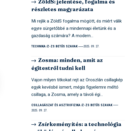
ZöldS: jelentése, fogalma és
részletes magyarázata
Mi rejlik a ZöldS fogalma mögött, és miért válik
egyre sürgetőbbé a mindennapi életünk és a
gazdaság számára? A modern…
TECHNIKA
Z-ZS BETŰS SZAVAK
2025. 09. 27.
Zosma: minden, amit az
égitestről tudni kell
Vajon milyen titkokat rejt az Oroszlán csillagkép
egyik kevésbé ismert, mégis figyelemre méltó
csillaga, a Zosma, amely a távoli égi…
CSILLAGÁSZAT ÉS ASZTROFIZIKA
Z-ZS BETŰS SZAVAK
2025. 09. 27.
Zsírkeményítés: a technológia