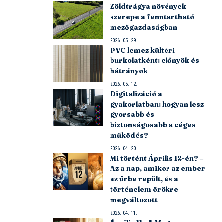
Zöldtrágya növények
szerepe a fenntartható
mezőgazdaságban
2026. 05. 29.
PVC lemez kültéri
burkolatként: előnyök és
hátrányok
2026. 05. 12.
Digitalizáció a
gyakorlatban: hogyan lesz
gyorsabb és
biztonságosabb a céges
működés?
2026. 04. 20.
Mi történt Április 12-én? –
Az a nap, amikor az ember
az űrbe repült, és a
történelem örökre
megváltozott
2026. 04. 11.