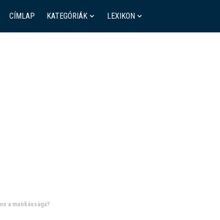
CÍMLAP
KATEGÓRIÁK
LEXIKON
ntos a munkássága?