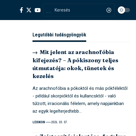
Legutóbbi tudásgyöngyök
Mit jelent az arachnofóbia
kifejezés? – A pókiszony teljes
útmutatója: okok, tünetek és
kezelés
Az arachnofóbia a pókoktól és más pókféléktől
- például skorpióktól és kullancsktól - való
túlzott, irracionális félelem, amely napjainkban
az egyik legelterjedtebb…
LEXIKON
2026. 03. 07.