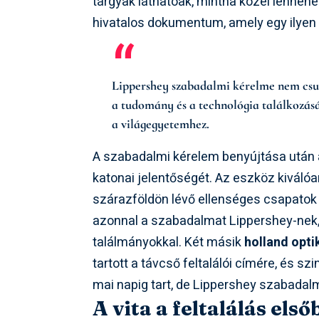
tárgyak láthatóak, mintha közel lennén
hivatalos dokumentum, amely egy ilyen 
Lippershey szabadalmi kérelme nem csupá
a tudomány és a technológia találkozás
a világegyetemhez.
A szabadalmi kérelem benyújtása után 
katonai jelentőségét. Az eszköz kiválóa
szárazföldön lévő ellenséges csapato
azonnal a szabadalmat Lippershey-nek,
találmányokkal. Két másik
holland opti
tartott a távcső feltalálói címére, és s
mai napig tart, de Lippershey szabadalm
A vita a feltalálás els