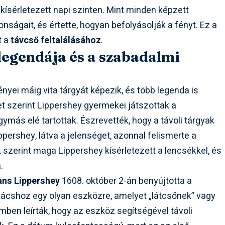
 kísérletezett napi szinten. Mint minden képzett
nságait, és értette, hogyan befolyásolják a fényt. Ez a
t a
távcső feltalálásához
.
legendája és a szabadalmi
yei máig vita tárgyát képezik, és több legenda is
net szerint Lippershey gyermekei játszottak a
ymás elé tartottak. Észrevették, hogy a távoli tárgyak
pershey, látva a jelenséget, azonnal felismerte a
 szerint maga Lippershey kísérletezett a lencsékkel, és
.
ns Lippershey
1608. október 2-án benyújtotta a
nácshoz egy olyan eszközre, amelyet „látcsőnek” vagy
mben leírták, hogy az eszköz segítségével távoli