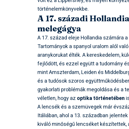
volt ez a Lippershey, és milyen környeze
történelemkönyvekbe.
A 17. századi Hollandi
melegágya
A 17. század eleje Hollandia számára a 
Tartományok a spanyol uralom alól való
aranykorukat élték. A kereskedelem, k
fejlődött, és ezzel együtt a tudomány és
mint Amszterdam, Leiden és Middelburg
és a tudósok szoros együttműködésben 
gyakorlati problémák megoldása és a tec
véletlen, hogy az
optika történetében
i
A lencsék és a szemüvegek már évszáz
Itáliában, ahol a 13. században jelente
kiváló minőségű lencséket készítettek, 