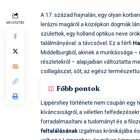
A 17. század hajnalán, egy olyan korb
lerázni magáról a középkori dogmák lánc
MEGOSZTÁS
születtek, egy holland optikus neve ör
találmányával: a távcsővel. Ez a férfi
Ha
Middelburgból, akinek a munkássága – 
részletekről – alapjaiban változtatta me
csillagászat, sőt, az egész természet
Főbb pontok
Lippershey története nem csupán egy te
kíváncsiságról, a véletlen felfedezések
forradalmasítani a tudományt és a filo
feltalálásának
izgalmas krónikájába és