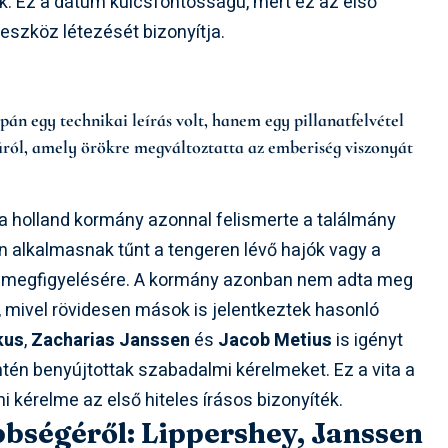
ek. Ez a dátum kulcsfontosságú, mert ez az első
eszköz létezését bizonyítja.
n egy technikai leírás volt, hanem egy pillanatfelvétel
áról, amely örökre megváltoztatta az emberiség viszonyát
a holland kormány azonnal felismerte a találmány
n alkalmasnak tűnt a tengeren lévő hajók vagy a
k megfigyelésére. A kormány azonban nem adta meg
 mivel rövidesen mások is jelentkeztek hasonló
kus
,
Zacharias Janssen
és
Jacob Metius
is igényt
zintén benyújtottak szabadalmi kérelmeket. Ez a vita a
i kérelme az első hiteles írásos bizonyíték.
őbbségéről: Lippershey, Janssen