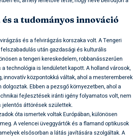
tben élt, amely lehetővé tette, hogy neve beíródjon a
a és a tudományos innováció
virágzás és a felvirágzás korszaka volt. A Tengeri
 felszabadulás után gazdasági és kulturális
ülönösen a tengeri kereskedelem, robbanásszerűen
 a technológia is lendületet kapott. A holland városok,
, innovatív központokká váltak, ahol a mesteremberek
dolgoztak. Ebben a pezsgő környezetben, ahol a
hnikai fejlesztések iránti igény folyamatos volt, nem
s jelentős áttörések születtek.
adok óta ismertek voltak Európában, különösen
k meg. A velencei üveggyártók és a flamand optikusok
amelyek elsősorban a látás javítására szolgáltak. A