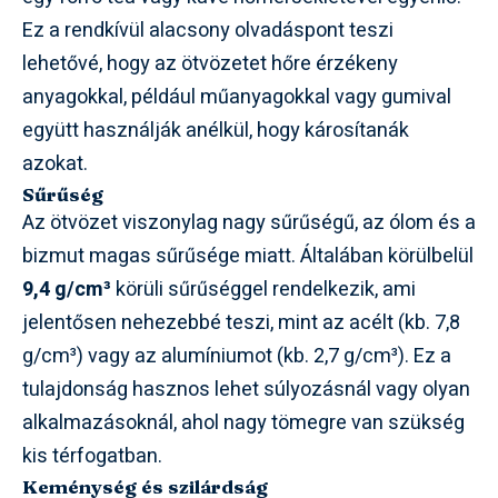
Ez a rendkívül alacsony olvadáspont teszi
lehetővé, hogy az ötvözetet hőre érzékeny
anyagokkal, például műanyagokkal vagy gumival
együtt használják anélkül, hogy károsítanák
azokat.
Sűrűség
Az ötvözet viszonylag nagy sűrűségű, az ólom és a
bizmut magas sűrűsége miatt. Általában körülbelül
9,4 g/cm³
körüli sűrűséggel rendelkezik, ami
jelentősen nehezebbé teszi, mint az acélt (kb. 7,8
g/cm³) vagy az alumíniumot (kb. 2,7 g/cm³). Ez a
tulajdonság hasznos lehet súlyozásnál vagy olyan
alkalmazásoknál, ahol nagy tömegre van szükség
kis térfogatban.
Keménység és szilárdság