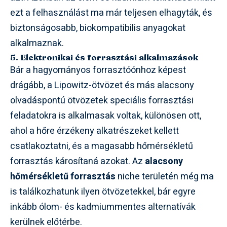
ezt a felhasználást ma már teljesen elhagyták, és
biztonságosabb, biokompatibilis anyagokat
alkalmaznak.
5. Elektronikai és forrasztási alkalmazások
Bár a hagyományos forrasztóónhoz képest
drágább, a Lipowitz-ötvözet és más alacsony
olvadáspontú ötvözetek speciális forrasztási
feladatokra is alkalmasak voltak, különösen ott,
ahol a hőre érzékeny alkatrészeket kellett
csatlakoztatni, és a magasabb hőmérsékletű
forrasztás károsítaná azokat. Az
alacsony
hőmérsékletű forrasztás
niche területén még ma
is találkozhatunk ilyen ötvözetekkel, bár egyre
inkább ólom- és kadmiummentes alternatívák
kerülnek előtérbe.