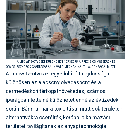
A LIPOWITZ-ÖTVÖZET KÜLÖNÖSEN NÉPSZERŰ A PRECÍZIÓS MŰSZEREK ÉS
ORVOSI ESZKÖZÖK GYÁRTÁSÁBAN, KIVÁLÓ MECHANIKAI TULAJDONSÁGAI MIATT.
A Lipowitz-ötvözet egyedülálló tulajdonságai,
különösen az alacsony olvadáspont és a
dermedéskori térfogatnövekedés, számos
iparágban tette nélkülözhetetlenné az évtizedek
során. Bár ma már a toxicitása miatt sok területen
alternatívákra cserélték, korábbi alkalmazási
területei rávilágítanak az anyagtechnológia