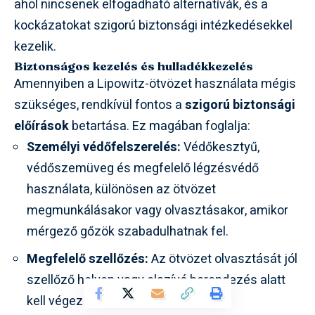
ahol nincsenek elfogadható alternatívák, és a
kockázatokat szigorú biztonsági intézkedésekkel
kezelik.
Biztonságos kezelés és hulladékkezelés
Amennyiben a Lipowitz-ötvözet használata mégis
szükséges, rendkívül fontos a
szigorú biztonsági
előírások
betartása. Ez magában foglalja:
Személyi védőfelszerelés:
Védőkesztyű,
védőszemüveg és megfelelő légzésvédő
használata, különösen az ötvözet
megmunkálásakor vagy olvasztásakor, amikor
mérgező gőzök szabadulhatnak fel.
Megfelelő szellőzés:
Az ötvözet olvasztását jól
szellőző helyen vagy elszívó berendezés alatt
kell végezni.