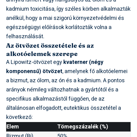
kadmium toxicitása, így széles körben alkalmazták
anélkül, hogy a mai szigorú környezetvédelmi és
egészségügyi előírások korlátozták volna a
felhasználását.
Az ötvözet összetétele és az
alkotóelemek szerepe
A Lipowitz-ötvözet egy
kvaterner (négy
komponensű) ötvözet
, amelynek fő alkotóelemei
a bizmut, az ólom, az ón és a kadmium. A pontos
arányok némileg változhatnak a gyártótól és a
specifikus alkalmazástól függően, de az
általánosan elfogadott, eutektikus összetétel a
következő:
Elem
Tömegszázalék (%)
Bizmut (Bi)
50%