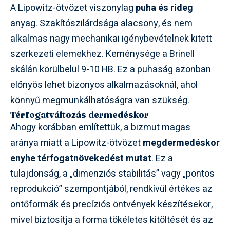
A Lipowitz-ötvözet viszonylag
puha és rideg
anyag. Szakítószilárdsága alacsony, és nem
alkalmas nagy mechanikai igénybevételnek kitett
szerkezeti elemekhez. Keménysége a Brinell
skálán körülbelül 9-10 HB. Ez a puhaság azonban
előnyös lehet bizonyos alkalmazásoknál, ahol
könnyű megmunkálhatóságra van szükség.
Térfogatváltozás dermedéskor
Ahogy korábban említettük, a bizmut magas
aránya miatt a Lipowitz-ötvözet
megdermedéskor
enyhe térfogatnövekedést mutat
. Ez a
tulajdonság, a „dimenziós stabilitás” vagy „pontos
reprodukció” szempontjából, rendkívül értékes az
öntőformák és precíziós öntvények készítésekor,
mivel biztosítja a forma tökéletes kitöltését és az