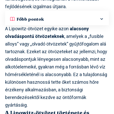
fejlődésének izgalmas útjaira.
Főbb pontok
A Lipowitz-ötvözet egyike azon
alacsony
olvadáspontú ötvözeteknek
, amelyek a „fusible
alloys” vagy „olvadó ötvözetek” gyűjtőfogalom alá
tartoznak. Ezeket az ötvözeteket az jellemzi, hogy
olvadáspontjuk lényegesen alacsonyabb, mint az
alkotóelemeiké, gyakran még a forrásban lévő víz
hőmérsékleténél is alacsonyabb. Ez a tulajdonság
különösen hasznossá tette őket számos hőre
érzékeny alkalmazásban, a biztonsági
berendezésektől kezdve az öntőformák
gyártásáig.
A Lipowitz-ötvözet története és