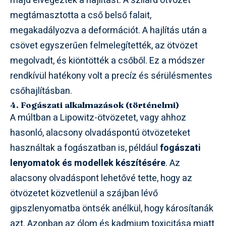
majd elvégezték a hajlítást. A szilárd ötvözet
megtámasztotta a cső belső falait,
megakadályozva a deformációt. A hajlítás után a
csövet egyszerűen felmelegítették, az ötvözet
megolvadt, és kiöntötték a csőből. Ez a módszer
rendkívül hatékony volt a precíz és sérülésmentes
csőhajlításban.
4. Fogászati alkalmazások (történelmi)
A múltban a Lipowitz-ötvözetet, vagy ahhoz
hasonló, alacsony olvadáspontú ötvözeteket
használtak a fogászatban is, például
fogászati
lenyomatok és modellek készítésére
. Az
alacsony olvadáspont lehetővé tette, hogy az
ötvözetet közvetlenül a szájban lévő
gipszlenyomatba öntsék anélkül, hogy károsítanák
azt. Azonban az ólom és kadmium toxicitása miatt