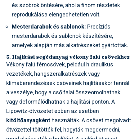
és szobrok öntésére, ahol a finom részletek
reprodukálása elengedhetetlen volt.
Mesterdarabok és sablonok:
Precíziós
mesterdarabok és sablonok készítésére,
amelyek alapján más alkatrészeket gyártottak.
3. Hajlítási segédanyag vékony falú csövekhez
Vékony falú fémcsövek, például hidraulikus
vezetékek, hangszeralkatrészek vagy
klímaberendezések csöveinek hajlításakor fennáll
a veszélye, hogy a cső falai összeomolhatnak
vagy deformálódhatnak a hajlítási ponton. A
Lipowitz-ötvözetet ebben az esetben
kitöltőanyagként
használták. A csövet megolvadt
ötvözettel töltötték fel, hagyták megdermedni,