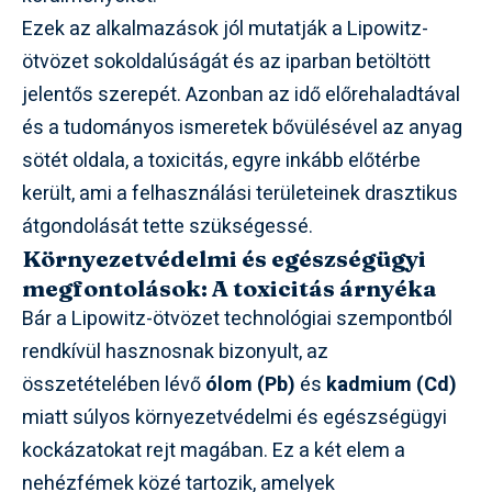
Ezek az alkalmazások jól mutatják a Lipowitz-
ötvözet sokoldalúságát és az iparban betöltött
jelentős szerepét. Azonban az idő előrehaladtával
és a tudományos ismeretek bővülésével az anyag
sötét oldala, a toxicitás, egyre inkább előtérbe
került, ami a felhasználási területeinek drasztikus
átgondolását tette szükségessé.
Környezetvédelmi és egészségügyi
megfontolások: A toxicitás árnyéka
Bár a Lipowitz-ötvözet technológiai szempontból
rendkívül hasznosnak bizonyult, az
összetételében lévő
ólom (Pb)
és
kadmium (Cd)
miatt súlyos környezetvédelmi és egészségügyi
kockázatokat rejt magában. Ez a két elem a
nehézfémek közé tartozik, amelyek