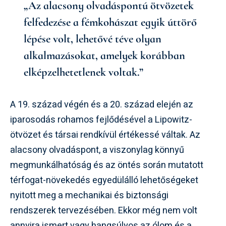
„Az alacsony olvadáspontú ötvözetek
felfedezése a fémkohászat egyik úttörő
lépése volt, lehetővé téve olyan
alkalmazásokat, amelyek korábban
elképzelhetetlenek voltak.”
A 19. század végén és a 20. század elején az
iparosodás rohamos fejlődésével a Lipowitz-
ötvözet és társai rendkívül értékessé váltak. Az
alacsony olvadáspont, a viszonylag könnyű
megmunkálhatóság és az öntés során mutatott
térfogat-növekedés egyedülálló lehetőségeket
nyitott meg a mechanikai és biztonsági
rendszerek tervezésében. Ekkor még nem volt
annyira ismert vagy hangsúlyos az ólom és a