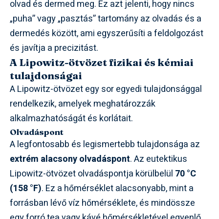
olvad és dermed meg. Ez azt jelenti, hogy nincs
„puha” vagy „pasztás” tartomány az olvadás és a
dermedés között, ami egyszerűsíti a feldolgozást
és javítja a precizitást.
A Lipowitz-ötvözet fizikai és kémiai
tulajdonságai
A Lipowitz-ötvözet egy sor egyedi tulajdonsággal
rendelkezik, amelyek meghatározzák
alkalmazhatóságát és korlátait.
Olvadáspont
A legfontosabb és legismertebb tulajdonsága az
extrém alacsony olvadáspont
. Az eutektikus
Lipowitz-ötvözet olvadáspontja körülbelül
70 °C
(158 °F)
. Ez a hőmérséklet alacsonyabb, mint a
forrásban lévő víz hőmérséklete, és mindössze
egy forró tea vagy kávé hőmérsékletével egyenlő.