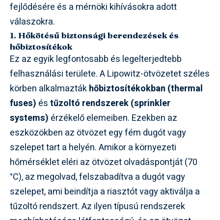
fejlődésére és a mérnöki kihívásokra adott
válaszokra.
1. Hőkötésű biztonsági berendezések és
hőbiztosítékok
Ez az egyik legfontosabb és legelterjedtebb
felhasználási területe. A Lipowitz-ötvözetet széles
körben alkalmazták
hőbiztosítékokban (thermal
fuses)
és
tűzoltó rendszerek (sprinkler
systems)
érzékelő elemeiben. Ezekben az
eszközökben az ötvözet egy fém dugót vagy
szelepet tart a helyén. Amikor a környezeti
hőmérséklet eléri az ötvözet olvadáspontját (70
°C), az megolvad, felszabadítva a dugót vagy
szelepet, ami beindítja a riasztót vagy aktiválja a
tűzoltó rendszert. Az ilyen típusú rendszerek