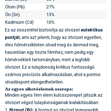
Ólom (Pb)
27%
Ón (Sn)
13%
Kadmium (Cd)
10%
Ez az összetétel biztosítja az ötvözet
eutektikus
pontját
, ami azt jelenti, hogy az ötvözet egyetlen,
éles hőmérsékleten olvad meg és dermed meg,
hasonlóan egy tiszta fémhez, nem pedig egy
hőmérsékleti tartományban, mint a legtöbb
ötvözet. Ez a tulajdonság kritikus fontosságú
számos precíziós alkalmazásban, ahol a pontos
olvadáspont elengedhetetlen.
Az egyes alkotóelemek szerepe:
Minden egyes fém elem kulcsszerepet játszik az
ötvözet végső tulajdonságainak kialakításában:
Bizmut (Bi):
A bizmut az ötvözet legnagyobb