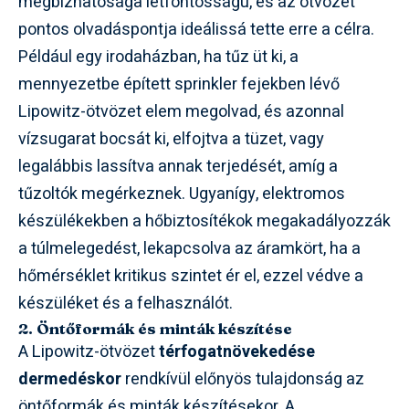
megbízhatósága létfontosságú, és az ötvözet
pontos olvadáspontja ideálissá tette erre a célra.
Például egy irodaházban, ha tűz üt ki, a
mennyezetbe épített sprinkler fejekben lévő
Lipowitz-ötvözet elem megolvad, és azonnal
vízsugarat bocsát ki, elfojtva a tüzet, vagy
legalábbis lassítva annak terjedését, amíg a
tűzoltók megérkeznek. Ugyanígy, elektromos
készülékekben a hőbiztosítékok megakadályozzák
a túlmelegedést, lekapcsolva az áramkört, ha a
hőmérséklet kritikus szintet ér el, ezzel védve a
készüléket és a felhasználót.
2. Öntőformák és minták készítése
A Lipowitz-ötvözet
térfogatnövekedése
dermedéskor
rendkívül előnyös tulajdonság az
öntőformák és minták készítésekor. A