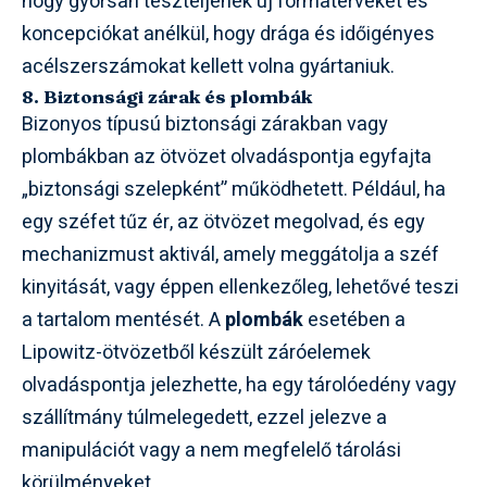
hogy gyorsan teszteljenek új formaterveket és
koncepciókat anélkül, hogy drága és időigényes
acélszerszámokat kellett volna gyártaniuk.
8. Biztonsági zárak és plombák
Bizonyos típusú biztonsági zárakban vagy
plombákban az ötvözet olvadáspontja egyfajta
„biztonsági szelepként” működhetett. Például, ha
egy széfet tűz ér, az ötvözet megolvad, és egy
mechanizmust aktivál, amely meggátolja a széf
kinyitását, vagy éppen ellenkezőleg, lehetővé teszi
a tartalom mentését. A
plombák
esetében a
Lipowitz-ötvözetből készült záróelemek
olvadáspontja jelezhette, ha egy tárolóedény vagy
szállítmány túlmelegedett, ezzel jelezve a
manipulációt vagy a nem megfelelő tárolási
körülményeket.