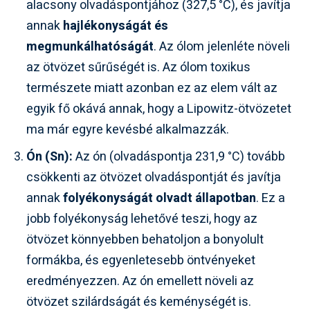
alacsony olvadáspontjához (327,5 °C), és javítja
annak
hajlékonyságát és
megmunkálhatóságát
. Az ólom jelenléte növeli
az ötvözet sűrűségét is. Az ólom toxikus
természete miatt azonban ez az elem vált az
egyik fő okává annak, hogy a Lipowitz-ötvözetet
ma már egyre kevésbé alkalmazzák.
Ón (Sn):
Az ón (olvadáspontja 231,9 °C) tovább
csökkenti az ötvözet olvadáspontját és javítja
annak
folyékonyságát olvadt állapotban
. Ez a
jobb folyékonyság lehetővé teszi, hogy az
ötvözet könnyebben behatoljon a bonyolult
formákba, és egyenletesebb öntvényeket
eredményezzen. Az ón emellett növeli az
ötvözet szilárdságát és keménységét is.