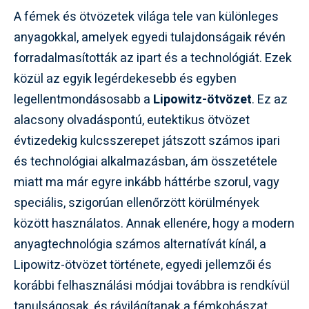
A fémek és ötvözetek világa tele van különleges
anyagokkal, amelyek egyedi tulajdonságaik révén
forradalmasították az ipart és a technológiát. Ezek
közül az egyik legérdekesebb és egyben
legellentmondásosabb a
Lipowitz-ötvözet
. Ez az
alacsony olvadáspontú, eutektikus ötvözet
évtizedekig kulcsszerepet játszott számos ipari
és technológiai alkalmazásban, ám összetétele
miatt ma már egyre inkább háttérbe szorul, vagy
speciális, szigorúan ellenőrzött körülmények
között használatos. Annak ellenére, hogy a modern
anyagtechnológia számos alternatívát kínál, a
Lipowitz-ötvözet története, egyedi jellemzői és
korábbi felhasználási módjai továbbra is rendkívül
tanulságosak, és rávilágítanak a fémkohászat