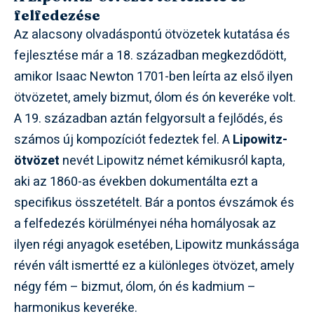
felfedezése
Az alacsony olvadáspontú ötvözetek kutatása és
fejlesztése már a 18. században megkezdődött,
amikor Isaac Newton 1701-ben leírta az első ilyen
ötvözetet, amely bizmut, ólom és ón keveréke volt.
A 19. században aztán felgyorsult a fejlődés, és
számos új kompozíciót fedeztek fel. A
Lipowitz-
ötvözet
nevét Lipowitz német kémikusról kapta,
aki az 1860-as években dokumentálta ezt a
specifikus összetételt. Bár a pontos évszámok és
a felfedezés körülményei néha homályosak az
ilyen régi anyagok esetében, Lipowitz munkássága
révén vált ismertté ez a különleges ötvözet, amely
négy fém – bizmut, ólom, ón és kadmium –
harmonikus keveréke.