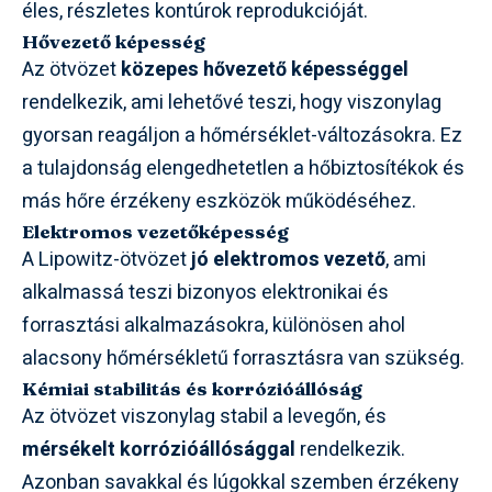
éles, részletes kontúrok reprodukcióját.
Hővezető képesség
Az ötvözet
közepes hővezető képességgel
rendelkezik, ami lehetővé teszi, hogy viszonylag
gyorsan reagáljon a hőmérséklet-változásokra. Ez
a tulajdonság elengedhetetlen a hőbiztosítékok és
más hőre érzékeny eszközök működéséhez.
Elektromos vezetőképesség
A Lipowitz-ötvözet
jó elektromos vezető
, ami
alkalmassá teszi bizonyos elektronikai és
forrasztási alkalmazásokra, különösen ahol
alacsony hőmérsékletű forrasztásra van szükség.
Kémiai stabilitás és korrózióállóság
Az ötvözet viszonylag stabil a levegőn, és
mérsékelt korrózióállósággal
rendelkezik.
Azonban savakkal és lúgokkal szemben érzékeny