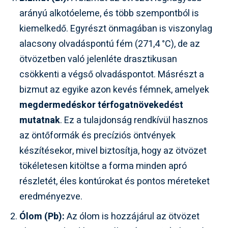
arányú alkotóeleme, és több szempontból is
kiemelkedő. Egyrészt önmagában is viszonylag
alacsony olvadáspontú fém (271,4 °C), de az
ötvözetben való jelenléte drasztikusan
csökkenti a végső olvadáspontot. Másrészt a
bizmut az egyike azon kevés fémnek, amelyek
megdermedéskor térfogatnövekedést
mutatnak
. Ez a tulajdonság rendkívül hasznos
az öntőformák és precíziós öntvények
készítésekor, mivel biztosítja, hogy az ötvözet
tökéletesen kitöltse a forma minden apró
részletét, éles kontúrokat és pontos méreteket
eredményezve.
Ólom (Pb):
Az ólom is hozzájárul az ötvözet