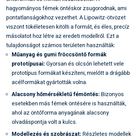
hagyományos fémek öntéskor zsugorodnak, ami
pontatlanságokhoz vezethet. A Lipowitz-ötvözet
viszont tökéletesen kitölti a formát, és éles, precíz
másolatot hoz létre az eredeti modellről. Ezt a
tulajdonságot számos területen használták:
Műanyag és gumi fröccsöntő formák
prototípusai:
Gyorsan és olcsón lehetett vele
prototípus formákat készíteni, mielőtt a drágább
acélformákat gyártották volna.
Alacsony hőmérsékletű fémöntés:
Bizonyos
esetekben más fémek öntésére is használták,
ahol az öntőforma anyagának alacsony
olvadáspontja volt a kulcs.
Modellezés és szobrászat:
Részletes modellek