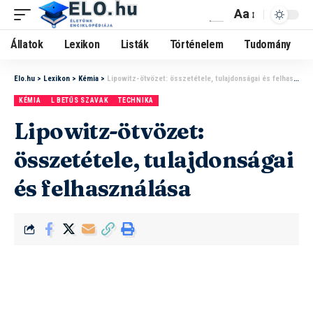
Aa
Állatok
Lexikon
Listák
Történelem
Tudomány
Elo.hu
>
Lexikon
>
Kémia
>
Lipowitz-ötvözet: összetétele, tulajdonságai és felhasználása
KÉMIA
L BETŰS SZAVAK
TECHNIKA
Lipowitz-ötvözet:
összetétele, tulajdonságai
és felhasználása