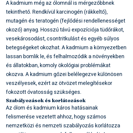
A kadmium még az ólomnál is mérgezőbbnek
tekinthető. Rendkívül karcinogén (rákkeltő),
mutagén és teratogén (fejlődési rendellenességet
okozó) anyag. Hosszú távú expozíciója tüdőrákot,
vesekárosodást, csontritkulást és egyéb súlyos
betegségeket okozhat. A kadmium a környezetben
lassan bomlik le, és felhalmozódik a növényekben
és állatokban, komoly ökológiai problémákat
okozva. A kadmium gőzei belélegezve különösen
veszélyesek, ezért az ötvözet melegítésekor
fokozott óvatosság szükséges.
Szabályozások és korlátozások
Az ólom és kadmium káros hatásainak
felismerése vezetett ahhoz, hogy számos
nemzetközi és nemzeti szabályozás korlátozza