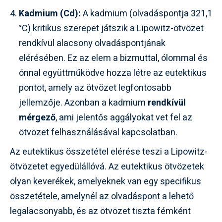
Kadmium (Cd):
A kadmium (olvadáspontja 321,1
°C) kritikus szerepet játszik a Lipowitz-ötvözet
rendkívül alacsony olvadáspontjának
elérésében. Ez az elem a bizmuttal, ólommal és
ónnal együttműködve hozza létre az eutektikus
pontot, amely az ötvözet legfontosabb
jellemzője. Azonban a kadmium
rendkívül
mérgező
, ami jelentős aggályokat vet fel az
ötvözet felhasználásával kapcsolatban.
Az eutektikus összetétel elérése teszi a Lipowitz-
ötvözetet egyedülállóvá. Az eutektikus ötvözetek
olyan keverékek, amelyeknek van egy specifikus
összetétele, amelynél az olvadáspont a lehető
legalacsonyabb, és az ötvözet tiszta fémként