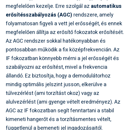
megfelelően kezelje. Erre szolgál az
automatikus
erősítésszabályozás (AGC)
rendszere, amely
folyamatosan figyeli a vett jel erősségét, és ennek
megfelelően állítja az erősítő fokozatok erősítését.
Az AGC rendszer sokkal hatékonyabban és
pontosabban működik a fix középfrekvencián. Az
IF fokozatban könnyebb mérni a jel erősségét és
szabályozni az erősítést, mivel a frekvencia
állandó. Ez biztosítja, hogy a demodulátorhoz
mindig optimális jelszint jusson, elkerülve a
túlvezérlést (ami torzítást okoz) vagy az
alulvezérlést (ami gyenge vételt eredményez). Az
AGC az IF fokozatban segít fenntartani a stabil
kimeneti hangerőt és a torzításmentes vételt,
függetlenül a bemeneti jel ingadozásaitól.