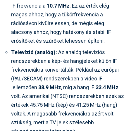
IF frekvencia a
10.7 MHz
. Ez az érték elég
magas ahhoz, hogy a tükörfrekvencia a
rádiósávon kívülre essen, de mégis elég
alacsony ahhoz, hogy hatékony és stabil IF
erősítőket és szűrőket lehessen építeni.
Televízió (analóg):
Az analóg televíziós
rendszerekben a kép- és hangjeleket külön IF
frekvenciákra konvertálták. Például az európai
(PAL/SECAM) rendszerekben a video IF
jellemzően
38.9 MHz
, míg a hang IF
33.4 MHz
volt. Az amerikai (NTSC) rendszerekben ezek az
értékek 45.75 MHz (kép) és 41.25 MHz (hang)
voltak. A magasabb frekvenciákra azért volt
szükség, mert a TV jelek szélesebb