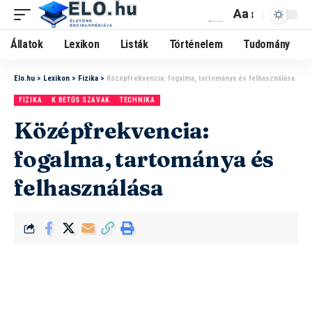
Aa
Állatok
Lexikon
Listák
Történelem
Tudomány
Elo.hu
>
Lexikon
>
Fizika
>
Középfrekvencia: fogalma, tartománya és felhasználása
FIZIKA
K BETŰS SZAVAK
TECHNIKA
Középfrekvencia:
fogalma, tartománya és
felhasználása