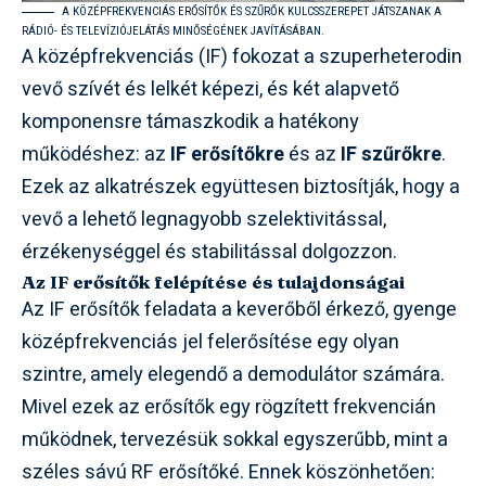
A KÖZÉPFREKVENCIÁS ERŐSÍTŐK ÉS SZŰRŐK KULCSSZEREPET JÁTSZANAK A
RÁDIÓ- ÉS TELEVÍZIÓJELÁTÁS MINŐSÉGÉNEK JAVÍTÁSÁBAN.
A középfrekvenciás (IF) fokozat a szuperheterodin
vevő szívét és lelkét képezi, és két alapvető
komponensre támaszkodik a hatékony
működéshez: az
IF erősítőkre
és az
IF szűrőkre
.
Ezek az alkatrészek együttesen biztosítják, hogy a
vevő a lehető legnagyobb szelektivitással,
érzékenységgel és stabilitással dolgozzon.
Az IF erősítők felépítése és tulajdonságai
Az IF erősítők feladata a keverőből érkező, gyenge
középfrekvenciás jel felerősítése egy olyan
szintre, amely elegendő a demodulátor számára.
Mivel ezek az erősítők egy rögzített frekvencián
működnek, tervezésük sokkal egyszerűbb, mint a
széles sávú RF erősítőké. Ennek köszönhetően: