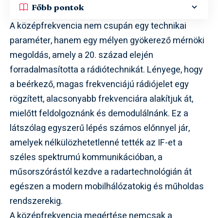
Főbb pontok
A középfrekvencia nem csupán egy technikai
paraméter, hanem egy mélyen gyökerező mérnöki
megoldás, amely a 20. század elején
forradalmasította a rádiótechnikát. Lényege, hogy
a beérkező, magas frekvenciájú rádiójelet egy
rögzített, alacsonyabb frekvenciára alakítjuk át,
mielőtt feldolgoznánk és demodulálnánk. Ez a
látszólag egyszerű lépés számos előnnyel jár,
amelyek nélkülözhetetlenné tették az IF-et a
széles spektrumú kommunikációban, a
műsorszórástól kezdve a radartechnológián át
egészen a modern mobilhálózatokig és műholdas
rendszerekig.
A középfrekvencia megértése nemcsak a