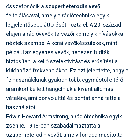
összefonódik a
szuperheterodin vevő
feltalálásával, amely a rádiótechnika egyik
legjelentősebb áttörését hozta el. A 20. század
elején a rádióvevők tervezői komoly kihívásokkal
néztek szembe. A korai vevőkészülékek, mint
például az egyenes vevők, nehezen tudták
biztosítani a kellő szelektivitást és erősítést a
különböző frekvenciákon. Ez azt jelentette, hogy a
felhasználóknak gyakran több, egymástól eltérő
áramkört kellett hangolniuk a kívánt állomás
vételére, ami bonyolulttá és pontatlanná tette a
használatot.
Edwin Howard Armstrong, a rádiótechnika egyik
zsenije, 1918-ban szabadalmaztatta a
szuperheterodin vevőt, amely forradalmasította