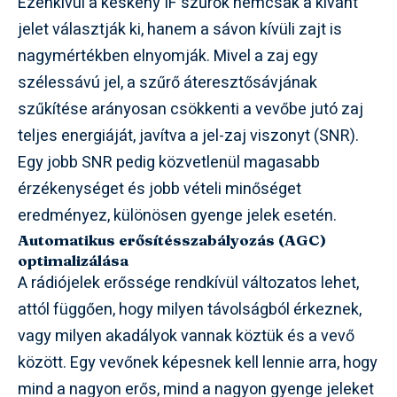
Ezenkívül a keskeny IF szűrők nemcsak a kívánt
jelet választják ki, hanem a sávon kívüli zajt is
nagymértékben elnyomják. Mivel a zaj egy
szélessávú jel, a szűrő áteresztősávjának
szűkítése arányosan csökkenti a vevőbe jutó zaj
teljes energiáját, javítva a jel-zaj viszonyt (SNR).
Egy jobb SNR pedig közvetlenül magasabb
érzékenységet és jobb vételi minőséget
eredményez, különösen gyenge jelek esetén.
Automatikus erősítésszabályozás (AGC)
optimalizálása
A rádiójelek erőssége rendkívül változatos lehet,
attól függően, hogy milyen távolságból érkeznek,
vagy milyen akadályok vannak köztük és a vevő
között. Egy vevőnek képesnek kell lennie arra, hogy
mind a nagyon erős, mind a nagyon gyenge jeleket