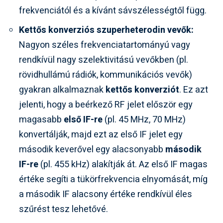
frekvenciától és a kívánt sávszélességtől függ.
Kettős konverziós szuperheterodin vevők:
Nagyon széles frekvenciatartományú vagy
rendkívül nagy szelektivitású vevőkben (pl.
rövidhullámú rádiók, kommunikációs vevők)
gyakran alkalmaznak
kettős konverziót
. Ez azt
jelenti, hogy a beérkező RF jelet először egy
magasabb
első IF-re
(pl. 45 MHz, 70 MHz)
konvertálják, majd ezt az első IF jelet egy
második keverővel egy alacsonyabb
második
IF-re
(pl. 455 kHz) alakítják át. Az első IF magas
értéke segíti a tükörfrekvencia elnyomását, míg
a második IF alacsony értéke rendkívül éles
szűrést tesz lehetővé.