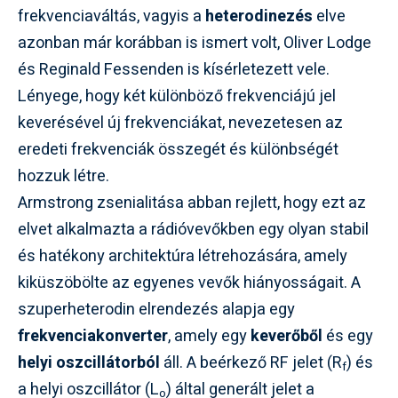
frekvenciaváltás, vagyis a
heterodinezés
elve
azonban már korábban is ismert volt, Oliver Lodge
és Reginald Fessenden is kísérletezett vele.
Lényege, hogy két különböző frekvenciájú jel
keverésével új frekvenciákat, nevezetesen az
eredeti frekvenciák összegét és különbségét
hozzuk létre.
Armstrong zsenialitása abban rejlett, hogy ezt az
elvet alkalmazta a rádióvevőkben egy olyan stabil
és hatékony architektúra létrehozására, amely
kiküszöbölte az egyenes vevők hiányosságait. A
szuperheterodin elrendezés alapja egy
frekvenciakonverter
, amely egy
keverőből
és egy
helyi oszcillátorból
áll. A beérkező RF jelet (R
) és
f
a helyi oszcillátor (L
) által generált jelet a
o