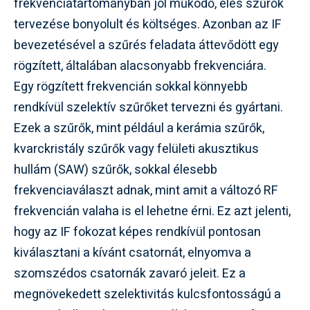
frekvenciatartományban jól működő, éles szűrők
tervezése bonyolult és költséges. Azonban az IF
bevezetésével a szűrés feladata áttevődött egy
rögzített, általában alacsonyabb frekvenciára.
Egy rögzített frekvencián sokkal könnyebb
rendkívül szelektív szűrőket tervezni és gyártani.
Ezek a szűrők, mint például a kerámia szűrők,
kvarckristály szűrők vagy felületi akusztikus
hullám (SAW) szűrők, sokkal élesebb
frekvenciaválaszt adnak, mint amit a változó RF
frekvencián valaha is el lehetne érni. Ez azt jelenti,
hogy az IF fokozat képes rendkívül pontosan
kiválasztani a kívánt csatornát, elnyomva a
szomszédos csatornák zavaró jeleit. Ez a
megnövekedett szelektivitás kulcsfontosságú a