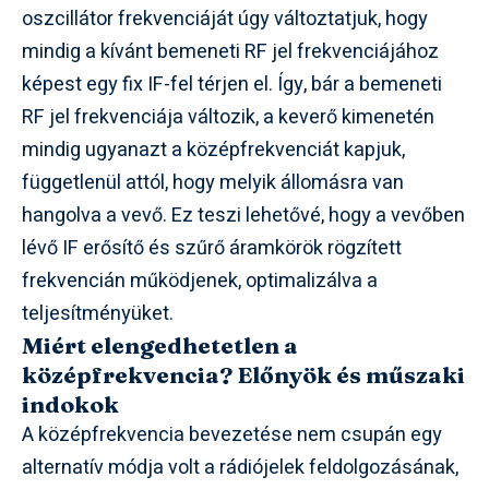
oszcillátor frekvenciáját úgy változtatjuk, hogy
mindig a kívánt bemeneti RF jel frekvenciájához
képest egy fix IF-fel térjen el. Így, bár a bemeneti
RF jel frekvenciája változik, a keverő kimenetén
mindig ugyanazt a középfrekvenciát kapjuk,
függetlenül attól, hogy melyik állomásra van
hangolva a vevő. Ez teszi lehetővé, hogy a vevőben
lévő IF erősítő és szűrő áramkörök rögzített
frekvencián működjenek, optimalizálva a
teljesítményüket.
Miért elengedhetetlen a
középfrekvencia? Előnyök és műszaki
indokok
A középfrekvencia bevezetése nem csupán egy
alternatív módja volt a rádiójelek feldolgozásának,