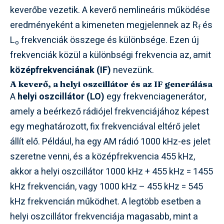
keverőbe vezetik. A keverő nemlineáris működése
eredményeként a kimeneten megjelennek az R
és
f
L
frekvenciák összege és különbsége. Ezen új
o
frekvenciák közül a különbségi frekvencia az, amit
középfrekvenciának (IF)
nevezünk.
A keverő, a helyi oszcillátor és az IF generálása
A
helyi oszcillátor (LO)
egy frekvenciagenerátor,
amely a beérkező rádiójel frekvenciájához képest
egy meghatározott, fix frekvenciával eltérő jelet
állít elő. Például, ha egy AM rádió 1000 kHz-es jelet
szeretne venni, és a középfrekvencia 455 kHz,
akkor a helyi oszcillátor 1000 kHz + 455 kHz = 1455
kHz frekvencián, vagy 1000 kHz – 455 kHz = 545
kHz frekvencián működhet. A legtöbb esetben a
helyi oszcillátor frekvenciája magasabb, mint a