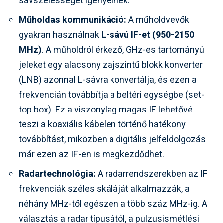
sávszélességet igényelnek.
Műholdas kommunikáció:
A műholdvevők
gyakran használnak
L-sávú IF-et (950-2150
MHz)
. A műholdról érkező, GHz-es tartományú
jeleket egy alacsony zajszintű blokk konverter
(LNB) azonnal L-sávra konvertálja, és ezen a
frekvencián továbbítja a beltéri egységbe (set-
top box). Ez a viszonylag magas IF lehetővé
teszi a koaxiális kábelen történő hatékony
továbbítást, miközben a digitális jelfeldolgozás
már ezen az IF-en is megkezdődhet.
Radartechnológia:
A radarrendszerekben az IF
frekvenciák széles skáláját alkalmazzák, a
néhány MHz-től egészen a több száz MHz-ig. A
választás a radar típusától, a pulzusismétlési