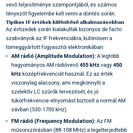
vevő teljesítménye szempontjából, és számos
tényezőt figyelembe kell venni a döntés során.
Tipikus IF értékek különböző alkalmazásokban
Az évtizedek során kialakultak bizonyos de facto
szabványok az IF frekvenciákra, különösen a
tömeggyártott fogyasztói elektronikában:
AM rádió (Amplitude Modulation):
A legtöbb
hagyományos AM rádióvevő
455 kHz
vagy
450
kHz
középfrekvenciát használ. Ez az érték
viszonylag alacsony, ami megkönnyíti a
szelektív LC szűrők tervezését, és jó
tükörfrekvencia-elnyomást biztosít a normál AM
sávban (530-1700 kHz).
FM rádió (Frequency Modulation):
Az FM
műsorszórásban (88-108 MHz) a legelterjedtebb