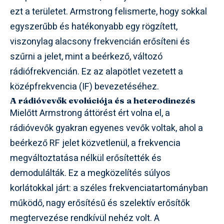
ezt a területet. Armstrong felismerte, hogy sokkal
egyszerűbb és hatékonyabb egy rögzített,
viszonylag alacsony frekvencián erősíteni és
szűrni a jelet, mint a beérkező, változó
rádiófrekvencián. Ez az alapötlet vezetett a
középfrekvencia (IF) bevezetéséhez.
A rádióvevők evolúciója és a heterodinezés
Mielőtt Armstrong áttörést ért volna el, a
rádióvevők gyakran egyenes vevők voltak, ahol a
beérkező RF jelet közvetlenül, a frekvencia
megváltoztatása nélkül erősítették és
demodulálták. Ez a megközelítés súlyos
korlátokkal járt: a széles frekvenciatartományban
működő, nagy erősítésű és szelektív erősítők
megtervezése rendkívül nehéz volt. A