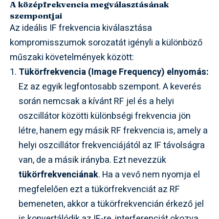
A középfrekvencia megválasztásának
szempontjai
Az ideális IF frekvencia kiválasztása
kompromisszumok sorozatát igényli a különböző
műszaki követelmények között:
Tükörfrekvencia (Image Frequency) elnyomás:
Ez az egyik legfontosabb szempont. A keverés
során nemcsak a kívánt RF jel és a helyi
oszcillátor közötti különbségi frekvencia jön
létre, hanem egy másik RF frekvencia is, amely a
helyi oszcillátor frekvenciájától az IF távolságra
van, de a másik irányba. Ezt nevezzük
tükörfrekvenciának
. Ha a vevő nem nyomja el
megfelelően ezt a tükörfrekvenciát az RF
bemeneten, akkor a tükörfrekvencián érkező jel
is konvertálódik az IF-re, interferenciát okozva.