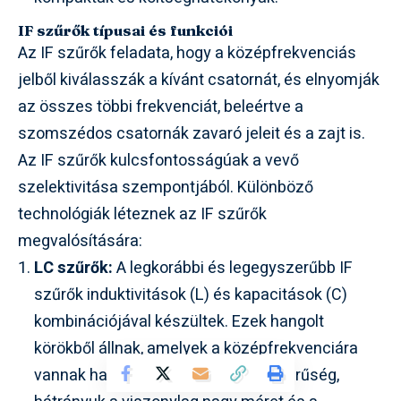
IF szűrők típusai és funkciói
Az IF szűrők feladata, hogy a középfrekvenciás
jelből kiválasszák a kívánt csatornát, és elnyomják
az összes többi frekvenciát, beleértve a
szomszédos csatornák zavaró jeleit és a zajt is.
Az IF szűrők kulcsfontosságúak a vevő
szelektivitása szempontjából. Különböző
technológiák léteznek az IF szűrők
megvalósítására:
LC szűrők:
A legkorábbi és legegyszerűbb IF
szűrők induktivitások (L) és kapacitások (C)
kombinációjával készültek. Ezek hangolt
körökből állnak, amelyek a középfrekvenciára
vannak hangolva. Előnyük az egyszerűség,