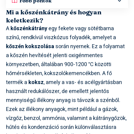
Főbb pontok
Mi a kőszénkátrány és hogyan
keletkezik?
A
kőszénkátrány
egy fekete vagy sötétbarna
színű, rendkívül viszkózus folyadék, amelyet a
kőszén kokszolása
során nyernek. Ez a folyamat
a kőszén hevítését jelenti oxigénmentes
környezetben, általában 900-1200 °C közötti
hőmérsékleten, kokszolókemencékben. A fő
termék a
koksz
, amely a vas- és acélgyártásban
használt redukálószer, de emellett jelentős
mennyiségű illékony anyag is távozik a szénből.
Ezek az illékony anyagok, mint például a gázok,
vízgőz, benzol, ammónia, valamint a kátránygőzök,
hűtés és kondenzáció során különválasztásra