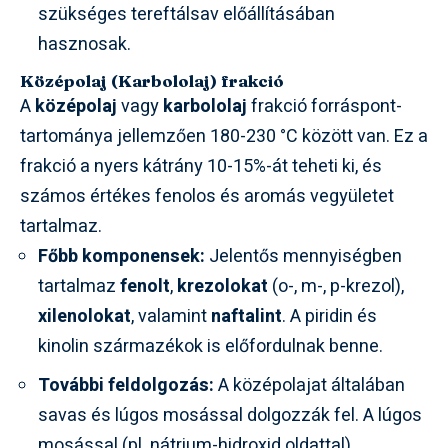
szükséges tereftálsav előállításában
hasznosak.
Középolaj (Karbololaj) frakció
A
középolaj
vagy
karbololaj
frakció forráspont-
tartománya jellemzően 180-230 °C között van. Ez a
frakció a nyers kátrány 10-15%-át teheti ki, és
számos értékes fenolos és aromás vegyületet
tartalmaz.
Főbb komponensek:
Jelentős mennyiségben
tartalmaz
fenolt
,
krezolokat
(o-, m-, p-krezol),
xilenolokat
, valamint
naftalint
. A piridin és
kinolin származékok is előfordulnak benne.
További feldolgozás:
A középolajat általában
savas és lúgos mosással dolgozzák fel. A lúgos
mosással (pl. nátrium-hidroxid oldattal)