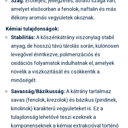
Szag:
Erőteljes, jellegzetes, átható szaga van,
amelyet elsősorban a fenolok, naftalin és más
illékony aromás vegyületek okoznak.
Kémiai tulajdonságok:
Stabilitás:
A kőszénkátrány viszonylag stabil
anyag, de hosszú távú tárolás során, különösen
levegővel érintkezve, polimerizációs és
oxidációs folyamatok indulhatnak el, amelyek
növelik a viszkozitását és csökkentik a
minőségét.
Savasság/Bázikusság:
A kátrány tartalmaz
savas (fenolok, krezolok) és bázikus (piridinek,
kinolinok) karakterű vegyületeket is. Ez a
tulajdonság lehetővé teszi ezeknek a
komponenseknek a kémiai extrakcióval történő