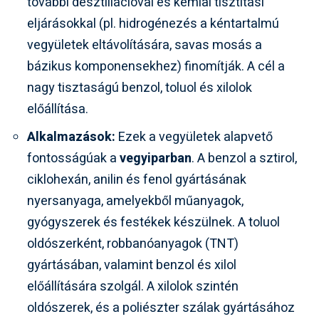
további desztillációval és kémiai tisztítási
eljárásokkal (pl. hidrogénezés a kéntartalmú
vegyületek eltávolítására, savas mosás a
bázikus komponensekhez) finomítják. A cél a
nagy tisztaságú benzol, toluol és xilolok
előállítása.
Alkalmazások:
Ezek a vegyületek alapvető
fontosságúak a
vegyiparban
. A benzol a sztirol,
ciklohexán, anilin és fenol gyártásának
nyersanyaga, amelyekből műanyagok,
gyógyszerek és festékek készülnek. A toluol
oldószerként, robbanóanyagok (TNT)
gyártásában, valamint benzol és xilol
előállítására szolgál. A xilolok szintén
oldószerek, és a poliészter szálak gyártásához