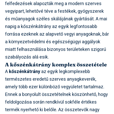
felfedezések alapozták meg a modern szerves
vegyipart, lehetővé téve a festékek, gyógyszerek
és műanyagok széles skálájának gyártását. A mai
napig a kőszénkátrány az egyik legfontosabb
forrása ezeknek az alapvető vegyi anyagoknak, bár
a környezetvédelmi és egészségügyi aggályok
miatt felhasználása bizonyos területeken szigorú
szabályozás alá esik.
A kőszénkátrány komplex összetétele
A
kőszénkátrány
az egyik legkomplexebb
természetes eredetű szerves anyagkeverék,
amely több ezer különböző vegyületet tartalmaz.
Ennek a bonyolult összetételnek köszönhető, hogy
feldolgozása során rendkívül sokféle értékes
termék nyerhető ki belőle. Az összetevők nagy