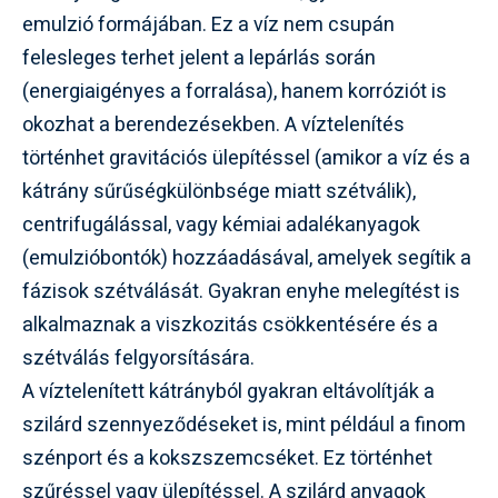
emulzió formájában. Ez a víz nem csupán
felesleges terhet jelent a lepárlás során
(energiaigényes a forralása), hanem korróziót is
okozhat a berendezésekben. A víztelenítés
történhet gravitációs ülepítéssel (amikor a víz és a
kátrány sűrűségkülönbsége miatt szétválik),
centrifugálással, vagy kémiai adalékanyagok
(emulzióbontók) hozzáadásával, amelyek segítik a
fázisok szétválását. Gyakran enyhe melegítést is
alkalmaznak a viszkozitás csökkentésére és a
szétválás felgyorsítására.
A víztelenített kátrányból gyakran eltávolítják a
szilárd szennyeződéseket is, mint például a finom
szénport és a kokszszemcséket. Ez történhet
szűréssel vagy ülepítéssel. A szilárd anyagok