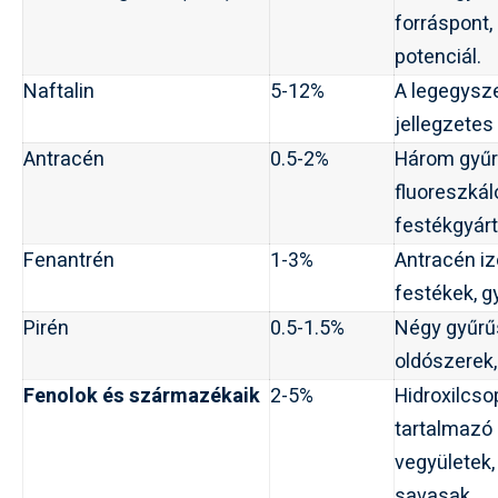
forráspont,
potenciál.
Naftalin
5-12%
A legegysz
jellegzetes 
Antracén
0.5-2%
Három gyűr
fluoreszkál
festékgyár
Fenantrén
1-3%
Antracén iz
festékek, g
Pirén
0.5-1.5%
Négy gyűrű
oldószerek,
Fenolok és származékaik
2-5%
Hidroxilcso
tartalmazó
vegyületek
savasak.