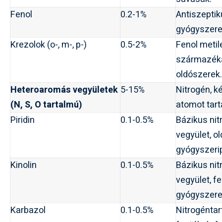
Fenol
0.2-1%
Antiszepti
gyógyszere
Krezolok (o-, m-, p-)
0.5-2%
Fenol metil
származékai
oldószerek.
Heteroaromás vegyületek
5-15%
Nitrogén, k
(N, S, O tartalmú)
atomot tar
Piridin
0.1-0.5%
Bázikus nit
vegyület, o
gyógyszerip
Kinolin
0.1-0.5%
Bázikus nit
vegyület, f
gyógyszere
Karbazol
0.1-0.5%
Nitrogéntar