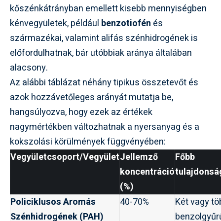
kőszénkátrányban emellett kisebb mennyiségben
kénvegyületek, például
benzotiofén
és
származékai, valamint alifás szénhidrogének is
előfordulhatnak, bár utóbbiak aránya általában
alacsony.
Az alábbi táblázat néhány tipikus összetevőt és
azok hozzávetőleges arányát mutatja be,
hangsúlyozva, hogy ezek az értékek
nagymértékben változhatnak a nyersanyag és a
kokszolási körülmények függvényében:
Vegyületcsoport/Vegyület
Jellemző
Főbb
koncentráció
tulajdons
(%)
Policiklusos Aromás
40-70%
Két vagy tö
Szénhidrogének (PAH)
benzolgyűr