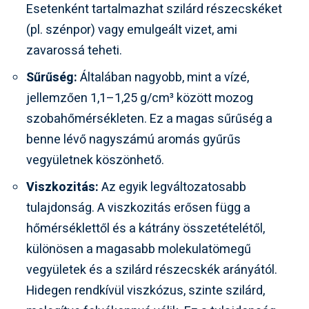
Esetenként tartalmazhat szilárd részecskéket
(pl. szénpor) vagy emulgeált vizet, ami
zavarossá teheti.
Sűrűség:
Általában nagyobb, mint a vízé,
jellemzően 1,1–1,25 g/cm³ között mozog
szobahőmérsékleten. Ez a magas sűrűség a
benne lévő nagyszámú aromás gyűrűs
vegyületnek köszönhető.
Viszkozitás:
Az egyik legváltozatosabb
tulajdonság. A viszkozitás erősen függ a
hőmérséklettől és a kátrány összetételétől,
különösen a magasabb molekulatömegű
vegyületek és a szilárd részecskék arányától.
Hidegen rendkívül viszkózus, szinte szilárd,