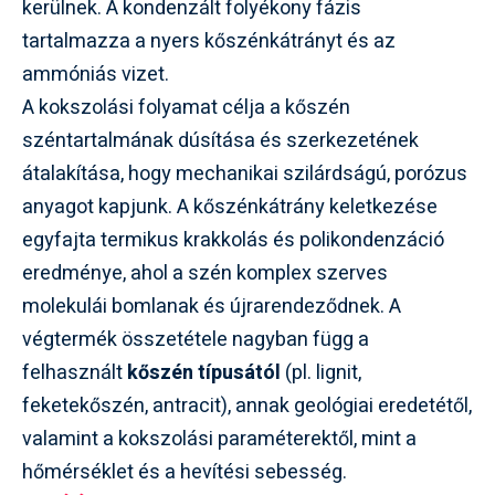
kerülnek. A kondenzált folyékony fázis
tartalmazza a nyers kőszénkátrányt és az
ammóniás vizet.
A kokszolási folyamat célja a kőszén
széntartalmának dúsítása és szerkezetének
átalakítása, hogy mechanikai szilárdságú, porózus
anyagot kapjunk. A kőszénkátrány keletkezése
egyfajta termikus krakkolás és polikondenzáció
eredménye, ahol a szén komplex szerves
molekulái bomlanak és újrarendeződnek. A
végtermék összetétele nagyban függ a
felhasznált
kőszén típusától
(pl. lignit,
feketekőszén, antracit), annak geológiai eredetétől,
valamint a kokszolási paraméterektől, mint a
hőmérséklet és a hevítési sebesség.