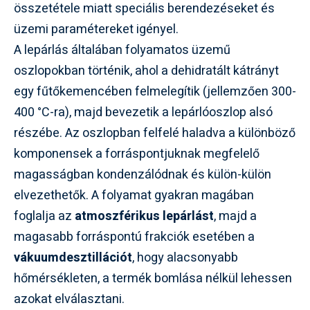
összetétele miatt speciális berendezéseket és
üzemi paramétereket igényel.
A lepárlás általában folyamatos üzemű
oszlopokban történik, ahol a dehidratált kátrányt
egy fűtőkemencében felmelegítik (jellemzően 300-
400 °C-ra), majd bevezetik a lepárlóoszlop alsó
részébe. Az oszlopban felfelé haladva a különböző
komponensek a forráspontjuknak megfelelő
magasságban kondenzálódnak és külön-külön
elvezethetők. A folyamat gyakran magában
foglalja az
atmoszférikus lepárlást
, majd a
magasabb forráspontú frakciók esetében a
vákuumdesztillációt
, hogy alacsonyabb
hőmérsékleten, a termék bomlása nélkül lehessen
azokat elválasztani.