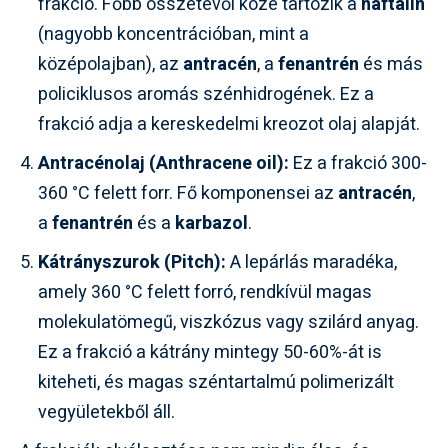
frakció. Főbb összetevői közé tartozik a
naftalin
(nagyobb koncentrációban, mint a
középolajban), az
antracén
, a
fenantrén
és más
policiklusos aromás szénhidrogének. Ez a
frakció adja a kereskedelmi kreozot olaj alapját.
Antracénolaj (Anthracene oil):
Ez a frakció 300-
360 °C felett forr. Fő komponensei az
antracén
,
a
fenantrén
és a
karbazol
.
Kátrányszurok (Pitch):
A lepárlás maradéka,
amely 360 °C felett forró, rendkívül magas
molekulatömegű, viszkózus vagy szilárd anyag.
Ez a frakció a kátrány mintegy 50-60%-át is
kiteheti, és magas széntartalmú polimerizált
vegyületekből áll.