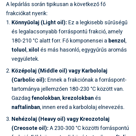
A lepárlás során tipikusan a következő fő
frakciókat nyerik:
Könnyűolaj (Light oil):
Ez a legkisebb sűrűségű
és legalacsonyabb forráspontú frakció, amely
180-210 °C alatt forr. Fő komponensei a
benzol
,
toluol
,
xilol
és más hasonló, egygyűrűs aromás
vegyületek.
Középolaj (Middle oil) vagy Karbololaj
(Carbolic oil):
Ennek a frakciónak a forráspont-
tartománya jellemzően 180-230 °C között van.
Gazdag
fenolokban
,
krezolokban
és
naftalinban
, innen ered a karbololaj elnevezés.
Nehézolaj (Heavy oil) vagy Kreozotolaj
(Creosote oil):
A 230-300 °C közötti forráspontú