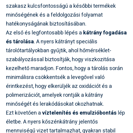
szakasz kulcsfontosságú a későbbi termékek
minőségének és a feldolgozási folyamat
hatékonyságának biztosításában.
Az első és legfontosabb lépés a
kátrány fogadása
és tárolása
. A nyers kátrányt speciális
tárolótartályokban gyűjtik, ahol hőmérséklet-
szabályozással biztosítják, hogy viszkozitása
kezelhető maradjon. Fontos, hogy a tárolás során
minimálisra csökkentsék a levegővel való
érintkezést, hogy elkerüljék az oxidációt és a
polimerizációt, amelyek rontják a kátrány
minőségét és lerakódásokat okozhatnak.
Ezt követően a
víztelenítés és emulzióbontás
lép
életbe. A nyers kőszénkátrány jelentős
mennyiségű vizet tartalmazhat, gyakran stabil