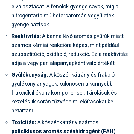
elválasztását. A fenolok gyenge savak, míg a
nitrogéntartalmú heteroaromás vegyületek
gyenge bázisok.
Reaktivitás:
A benne lévő aromás gyűrűk miatt
számos kémiai reakcióra képes, mint például
szubsztitúció, oxidáció, redukció. Ez a reaktivitás
adja a vegyipari alapanyagként való értékét.
Gyúlékonyság:
A kőszénkátrány és frakciói
gyúlékony anyagok, különösen a könnyebb
frakciók illékony komponensei. Tárolásuk és
kezelésük során tűzvédelmi előírásokat kell
betartani.
Toxicitás:
A kőszénkátrány számos
policiklusos aromás szénhidrogént (PAH)