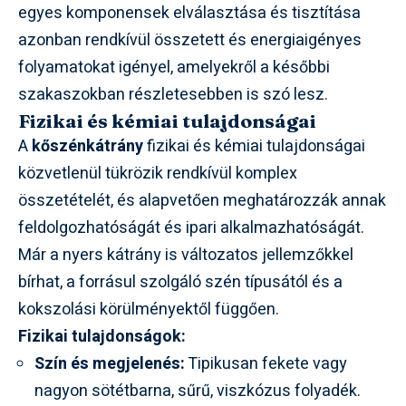
egyes komponensek elválasztása és tisztítása
azonban rendkívül összetett és energiaigényes
folyamatokat igényel, amelyekről a későbbi
szakaszokban részletesebben is szó lesz.
Fizikai és kémiai tulajdonságai
A
kőszénkátrány
fizikai és kémiai tulajdonságai
közvetlenül tükrözik rendkívül komplex
összetételét, és alapvetően meghatározzák annak
feldolgozhatóságát és ipari alkalmazhatóságát.
Már a nyers kátrány is változatos jellemzőkkel
bírhat, a forrásul szolgáló szén típusától és a
kokszolási körülményektől függően.
Fizikai tulajdonságok:
Szín és megjelenés:
Tipikusan fekete vagy
nagyon sötétbarna, sűrű, viszkózus folyadék.