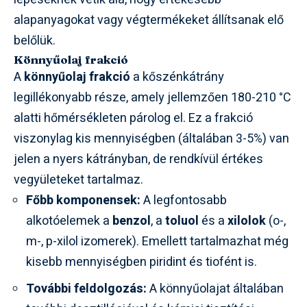
alapanyagokat vagy végtermékeket állítsanak elő
belőlük.
Könnyűolaj frakció
A
könnyűolaj frakció
a kőszénkátrány
legillékonyabb része, amely jellemzően 180-210 °C
alatti hőmérsékleten párolog el. Ez a frakció
viszonylag kis mennyiségben (általában 3-5%) van
jelen a nyers kátrányban, de rendkívül értékes
vegyületeket tartalmaz.
Főbb komponensek:
A legfontosabb
alkotóelemek a
benzol
, a
toluol
és a
xilolok
(o-,
m-, p-xilol izomerek). Emellett tartalmazhat még
kisebb mennyiségben piridint és tiofént is.
További feldolgozás:
A könnyűolajat általában