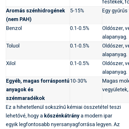
festékek, f
Aromás szénhidrogének
5-15%
Egy gyűrűs 
(nem PAH)
Benzol
0.1-0.5%
Oldószer, v
alapanyag.
Toluol
0.1-0.5%
Oldószer, v
alapanyag.
Xilol
0.1-0.5%
Oldószer, v
alapanyag.
Egyéb, magas forráspontú
10-30%
Magas mol
anyagok és
vegyületek,
szénmaradékok
Ez a hihetetlenül sokszínű kémiai összetétel teszi
lehetővé, hogy a
kőszénkátrány
a modern ipar
egyik legfontosabb nyersanyagforrása legyen. Az