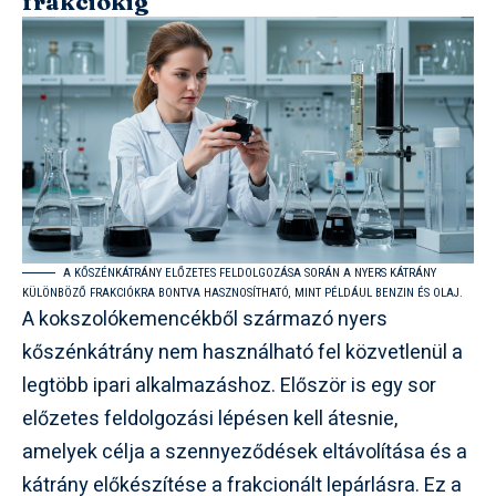
frakciókig
A KŐSZÉNKÁTRÁNY ELŐZETES FELDOLGOZÁSA SORÁN A NYERS KÁTRÁNY
KÜLÖNBÖZŐ FRAKCIÓKRA BONTVA HASZNOSÍTHATÓ, MINT PÉLDÁUL BENZIN ÉS OLAJ.
A kokszolókemencékből származó nyers
kőszénkátrány nem használható fel közvetlenül a
legtöbb ipari alkalmazáshoz. Először is egy sor
előzetes feldolgozási lépésen kell átesnie,
amelyek célja a szennyeződések eltávolítása és a
kátrány előkészítése a frakcionált lepárlásra. Ez a