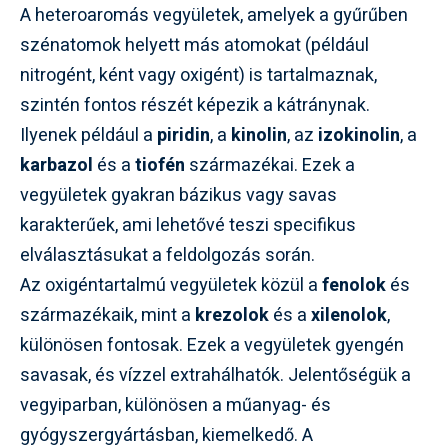
A heteroaromás vegyületek, amelyek a gyűrűben
szénatomok helyett más atomokat (például
nitrogént, ként vagy oxigént) is tartalmaznak,
szintén fontos részét képezik a kátránynak.
Ilyenek például a
piridin
, a
kinolin
, az
izokinolin
, a
karbazol
és a
tiofén
származékai. Ezek a
vegyületek gyakran bázikus vagy savas
karakterűek, ami lehetővé teszi specifikus
elválasztásukat a feldolgozás során.
Az oxigéntartalmú vegyületek közül a
fenolok
és
származékaik, mint a
krezolok
és a
xilenolok
,
különösen fontosak. Ezek a vegyületek gyengén
savasak, és vízzel extrahálhatók. Jelentőségük a
vegyiparban, különösen a műanyag- és
gyógyszergyártásban, kiemelkedő. A