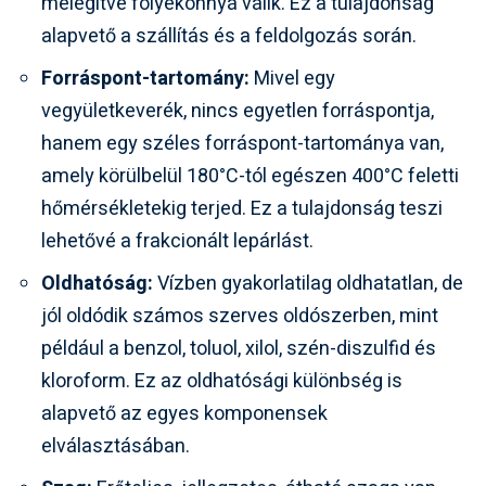
melegítve folyékonnyá válik. Ez a tulajdonság
alapvető a szállítás és a feldolgozás során.
Forráspont-tartomány:
Mivel egy
vegyületkeverék, nincs egyetlen forráspontja,
hanem egy széles forráspont-tartománya van,
amely körülbelül 180°C-tól egészen 400°C feletti
hőmérsékletekig terjed. Ez a tulajdonság teszi
lehetővé a frakcionált lepárlást.
Oldhatóság:
Vízben gyakorlatilag oldhatatlan, de
jól oldódik számos szerves oldószerben, mint
például a benzol, toluol, xilol, szén-diszulfid és
kloroform. Ez az oldhatósági különbség is
alapvető az egyes komponensek
elválasztásában.