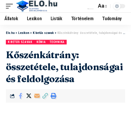
Aa
Állatok
Lexikon
Listák
Történelem
Tudomány
Elo.hu
>
Lexikon
>
K betűs szavak
>
Kőszénkátrány: összetétele, tulajdonságai és feldolgozása
K BETŰS SZAVAK
KÉMIA
TECHNIKA
Kőszénkátrány:
összetétele, tulajdonságai
és feldolgozása