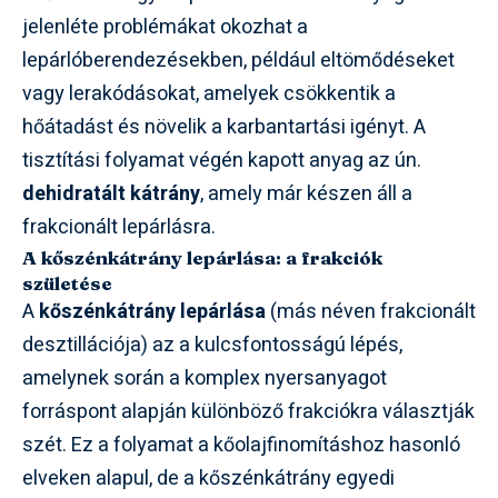
jelenléte problémákat okozhat a
lepárlóberendezésekben, például eltömődéseket
vagy lerakódásokat, amelyek csökkentik a
hőátadást és növelik a karbantartási igényt. A
tisztítási folyamat végén kapott anyag az ún.
dehidratált kátrány
, amely már készen áll a
frakcionált lepárlásra.
A kőszénkátrány lepárlása: a frakciók
születése
A
kőszénkátrány lepárlása
(más néven frakcionált
desztillációja) az a kulcsfontosságú lépés,
amelynek során a komplex nyersanyagot
forráspont alapján különböző frakciókra választják
szét. Ez a folyamat a kőolajfinomításhoz hasonló
elveken alapul, de a kőszénkátrány egyedi