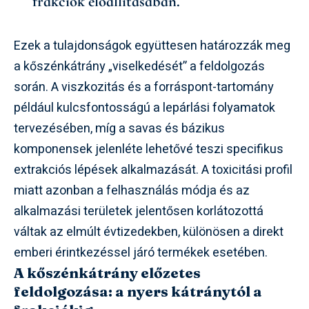
frakciók előállításában.
Ezek a tulajdonságok együttesen határozzák meg
a kőszénkátrány „viselkedését” a feldolgozás
során. A viszkozitás és a forráspont-tartomány
például kulcsfontosságú a lepárlási folyamatok
tervezésében, míg a savas és bázikus
komponensek jelenléte lehetővé teszi specifikus
extrakciós lépések alkalmazását. A toxicitási profil
miatt azonban a felhasználás módja és az
alkalmazási területek jelentősen korlátozottá
váltak az elmúlt évtizedekben, különösen a direkt
emberi érintkezéssel járó termékek esetében.
A kőszénkátrány előzetes
feldolgozása: a nyers kátránytól a