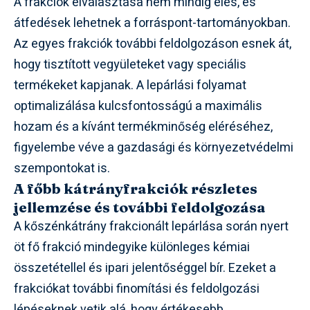
A frakciók elválasztása nem mindig éles, és
átfedések lehetnek a forráspont-tartományokban.
Az egyes frakciók további feldolgozáson esnek át,
hogy tisztított vegyületeket vagy speciális
termékeket kapjanak. A lepárlási folyamat
optimalizálása kulcsfontosságú a maximális
hozam és a kívánt termékminőség eléréséhez,
figyelembe véve a gazdasági és környezetvédelmi
szempontokat is.
A főbb kátrányfrakciók részletes
jellemzése és további feldolgozása
A kőszénkátrány frakcionált lepárlása során nyert
öt fő frakció mindegyike különleges kémiai
összetétellel és ipari jelentőséggel bír. Ezeket a
frakciókat további finomítási és feldolgozási
lépéseknek vetik alá, hogy értékesebb