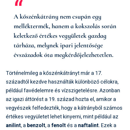
A kőszénkátrány nem csupán egy
melléktermék, hanem a kokszolás során
keletkező értékes vegyületek gazdag
tárháza, melynek ipari jelentősége
évszázadok óta megkérdőjelezhetetlen.
Történelmileg a kőszénkátrányt már a 17.
századtól kezdve használták különböző célokra,
például favédelemre és vízszigetelésre. Azonban
az igazi áttörést a 19. század hozta el, amikor a
vegyészek felfedezték, hogy a kátrányból számos
értékes vegyületet lehet kinyerni, mint például az
anilint
, a
benzolt
, a
fenolt
és a
naftalint
. Ezek a