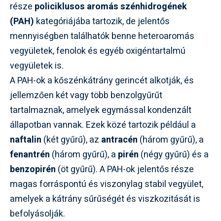
része
policiklusos aromás szénhidrogének
(PAH)
kategóriájába tartozik, de jelentős
mennyiségben találhatók benne heteroaromás
vegyületek, fenolok és egyéb oxigéntartalmú
vegyületek is.
A PAH-ok a kőszénkátrány gerincét alkotják, és
jellemzően két vagy több benzolgyűrűt
tartalmaznak, amelyek egymással kondenzált
állapotban vannak. Ezek közé tartozik például a
naftalin
(két gyűrű), az
antracén
(három gyűrű), a
fenantrén
(három gyűrű), a
pirén
(négy gyűrű) és a
benzopirén
(öt gyűrű). A PAH-ok jelentős része
magas forráspontú és viszonylag stabil vegyület,
amelyek a kátrány sűrűségét és viszkozitását is
befolyásolják.