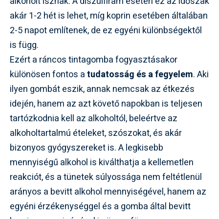
alkoholt isznak. A diszulfiram esetén ez az időszak
akár 1-2 hét is lehet, míg koprin esetében általában
2-5 napot említenek, de ez egyéni különbségektől
is függ.
Ezért a ráncos tintagomba fogyasztásakor
különösen fontos a
tudatosság és a fegyelem
. Aki
ilyen gombát eszik, annak nemcsak az étkezés
idején, hanem az azt követő napokban is teljesen
tartózkodnia kell az alkoholtól, beleértve az
alkoholtartalmú ételeket, szószokat, és akár
bizonyos gyógyszereket is. A legkisebb
mennyiségű alkohol is kiválthatja a kellemetlen
reakciót, és a tünetek súlyossága nem feltétlenül
arányos a bevitt alkohol mennyiségével, hanem az
egyéni érzékenységgel és a gomba által bevitt