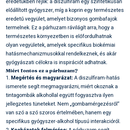
eredetükben rejlik: a diszulfiram egy szintetikusan
előállított gyógyszer, míg a koprin egy természetes
eredetű vegyület, amelyet bizonyos gombafajok
termelnek. Ez a párhuzam rávilágít arra, hogy a
természetes környezetben is előfordulhatnak
olyan vegyületek, amelyek specifikus biokémiai
hatásmechanizmusokkal rendelkeznek, és akár
gyógyászati célokra is inspirációt adhatnak.
Miért fontos ez a párhuzam?
1.
Megértés és magyarázat:
A diszulfiram-hatás
ismerete segít megmagyarázni, miért okoznak a
tintagombák alkohollal együtt fogyasztva ilyen
jellegzetes tüneteket. Nem „gombamérgezésről”
van szó a szó szoros értelmében, hanem egy
specifikus gyógyszer-alkohol típusú interakcióról.