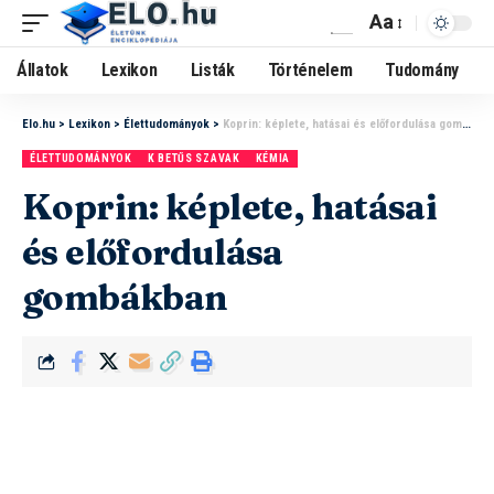
Aa
Állatok
Lexikon
Listák
Történelem
Tudomány
Elo.hu
>
Lexikon
>
Élettudományok
>
Koprin: képlete, hatásai és előfordulása gombákban
ÉLETTUDOMÁNYOK
K BETŰS SZAVAK
KÉMIA
Koprin: képlete, hatásai
és előfordulása
gombákban