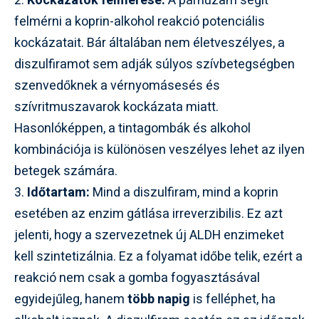
2.
Kockázatok felmérése:
A párhuzam segít
felmérni a koprin-alkohol reakció potenciális
kockázatait. Bár általában nem életveszélyes, a
diszulfiramot sem adják súlyos szívbetegségben
szenvedőknek a vérnyomásesés és
szívritmuszavarok kockázata miatt.
Hasonlóképpen, a tintagombák és alkohol
kombinációja is különösen veszélyes lehet az ilyen
betegek számára.
3.
Időtartam:
Mind a diszulfiram, mind a koprin
esetében az enzim gátlása irreverzibilis. Ez azt
jelenti, hogy a szervezetnek új ALDH enzimeket
kell szintetizálnia. Ez a folyamat időbe telik, ezért a
reakció nem csak a gomba fogyasztásával
egyidejűleg, hanem
több napig
is felléphet, ha