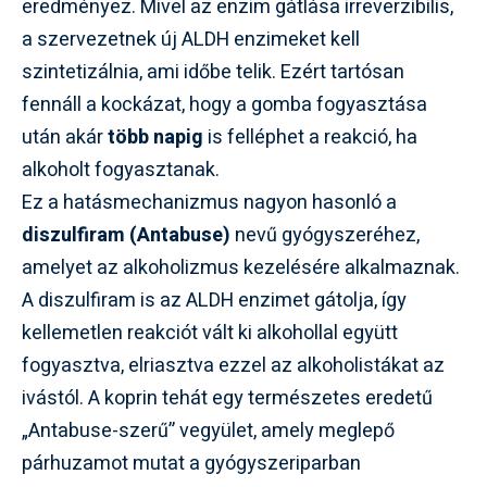
eredményez. Mivel az enzim gátlása irreverzibilis,
a szervezetnek új ALDH enzimeket kell
szintetizálnia, ami időbe telik. Ezért tartósan
fennáll a kockázat, hogy a gomba fogyasztása
után akár
több napig
is felléphet a reakció, ha
alkoholt fogyasztanak.
Ez a hatásmechanizmus nagyon hasonló a
diszulfiram (Antabuse)
nevű gyógyszeréhez,
amelyet az alkoholizmus kezelésére alkalmaznak.
A diszulfiram is az ALDH enzimet gátolja, így
kellemetlen reakciót vált ki alkohollal együtt
fogyasztva, elriasztva ezzel az alkoholistákat az
ivástól. A koprin tehát egy természetes eredetű
„Antabuse-szerű” vegyület, amely meglepő
párhuzamot mutat a gyógyszeriparban