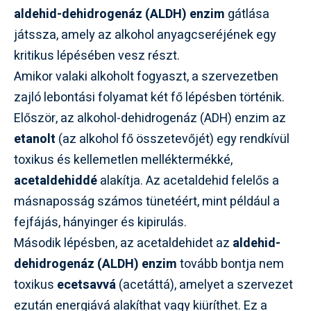
aldehid-dehidrogenáz (ALDH) enzim
gátlása
játssza, amely az alkohol anyagcseréjének egy
kritikus lépésében vesz részt.
Amikor valaki alkoholt fogyaszt, a szervezetben
zajló lebontási folyamat két fő lépésben történik.
Először, az alkohol-dehidrogenáz (ADH) enzim az
etanolt
(az alkohol fő összetevőjét) egy rendkívül
toxikus és kellemetlen melléktermékké,
acetaldehiddé
alakítja. Az acetaldehid felelős a
másnaposság számos tünetéért, mint például a
fejfájás, hányinger és kipirulás.
Második lépésben, az acetaldehidet az
aldehid-
dehidrogenáz (ALDH) enzim
tovább bontja nem
toxikus
ecetsavvá
(acetáttá), amelyet a szervezet
ezután energiává alakíthat vagy kiüríthet. Ez a