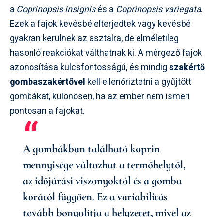
a
Coprinopsis insignis
és a
Coprinopsis variegata
.
Ezek a fajok kevésbé elterjedtek vagy kevésbé
gyakran kerülnek az asztalra, de elméletileg
hasonló reakciókat válthatnak ki. A mérgező fajok
azonosítása kulcsfontosságú, és mindig
szakértő
gombaszakértővel
kell ellenőriztetni a gyűjtött
gombákat, különösen, ha az ember nem ismeri
pontosan a fajokat.
A gombákban található koprin
mennyisége változhat a termőhelytől,
az időjárási viszonyoktól és a gomba
korától függően. Ez a variabilitás
tovább bonyolítja a helyzetet, mivel az