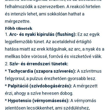
felhalmozódik a szervezetben. A reakció hirtelen
és intenzív lehet, ami sokkolóan hathat a
mérgezettre.
Főbb tünetek
1.
Arc- és nyaki kipirulás (flushing):
Ez az egyik
legjellemzőbb tünet. Az acetaldehid értágító
hatása miatt az erek kitágulnak, az arc, a nyak és a
mellkas bőre vörössé, forróvá és viszketővé válik.
2.
Szív- és érrendszeri tünetek:
*
Tachycardia (szapora szívverés):
A szívritmus
felgyorsul, a pulzus érezhetően gyorsabb lesz.
*
Palpitáció (szívdobogásérzés):
A mérgezett
érzi, ahogy a szíve hevesen dobog.
*
Hypotensio (vérnyomásesés):
A vérnyomás
jelentősen lecsökkenhet, ami szédüléshez,