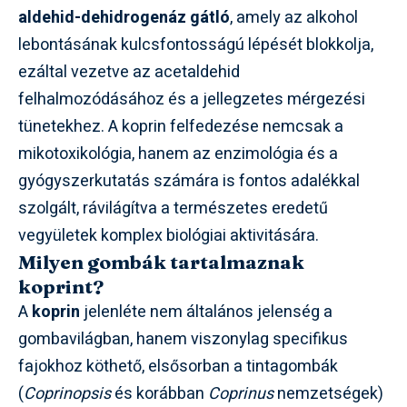
aldehid-dehidrogenáz gátló
, amely az alkohol
lebontásának kulcsfontosságú lépését blokkolja,
ezáltal vezetve az acetaldehid
felhalmozódásához és a jellegzetes mérgezési
tünetekhez. A koprin felfedezése nemcsak a
mikotoxikológia, hanem az enzimológia és a
gyógyszerkutatás számára is fontos adalékkal
szolgált, rávilágítva a természetes eredetű
vegyületek komplex biológiai aktivitására.
Milyen gombák tartalmaznak
koprint?
A
koprin
jelenléte nem általános jelenség a
gombavilágban, hanem viszonylag specifikus
fajokhoz köthető, elsősorban a tintagombák
(
Coprinopsis
és korábban
Coprinus
nemzetségek)