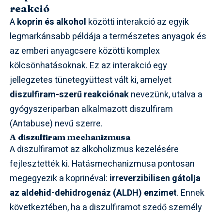
reakció
A
koprin és alkohol
közötti interakció az egyik
legmarkánsabb példája a természetes anyagok és
az emberi anyagcsere közötti komplex
kölcsönhatásoknak. Ez az interakció egy
jellegzetes tünetegyüttest vált ki, amelyet
diszulfiram-szerű reakciónak
nevezünk, utalva a
gyógyszeriparban alkalmazott diszulfiram
(Antabuse) nevű szerre.
A diszulfiram mechanizmusa
A diszulfiramot az alkoholizmus kezelésére
fejlesztették ki. Hatásmechanizmusa pontosan
megegyezik a koprinéval:
irreverzibilisen gátolja
az aldehid-dehidrogenáz (ALDH) enzimet
. Ennek
következtében, ha a diszulfiramot szedő személy