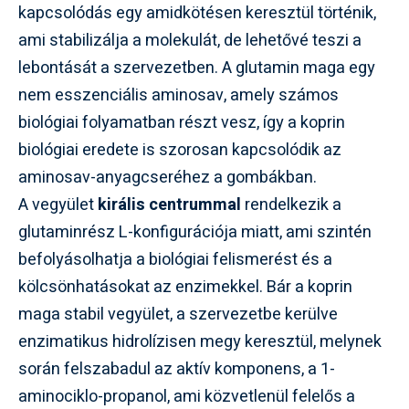
kapcsolódás egy amidkötésen keresztül történik,
ami stabilizálja a molekulát, de lehetővé teszi a
lebontását a szervezetben. A glutamin maga egy
nem esszenciális aminosav, amely számos
biológiai folyamatban részt vesz, így a koprin
biológiai eredete is szorosan kapcsolódik az
aminosav-anyagcseréhez a gombákban.
A vegyület
királis centrummal
rendelkezik a
glutaminrész L-konfigurációja miatt, ami szintén
befolyásolhatja a biológiai felismerést és a
kölcsönhatásokat az enzimekkel. Bár a koprin
maga stabil vegyület, a szervezetbe kerülve
enzimatikus hidrolízisen megy keresztül, melynek
során felszabadul az aktív komponens, a 1-
aminociklo-propanol, ami közvetlenül felelős a