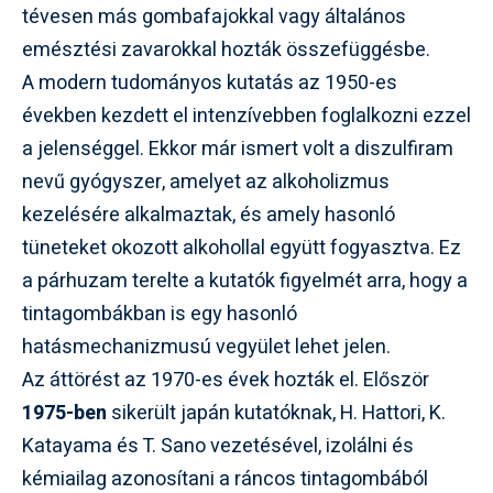
tévesen más gombafajokkal vagy általános
emésztési zavarokkal hozták összefüggésbe.
A modern tudományos kutatás az 1950-es
években kezdett el intenzívebben foglalkozni ezzel
a jelenséggel. Ekkor már ismert volt a diszulfiram
nevű gyógyszer, amelyet az alkoholizmus
kezelésére alkalmaztak, és amely hasonló
tüneteket okozott alkohollal együtt fogyasztva. Ez
a párhuzam terelte a kutatók figyelmét arra, hogy a
tintagombákban is egy hasonló
hatásmechanizmusú vegyület lehet jelen.
Az áttörést az 1970-es évek hozták el. Először
1975-ben
sikerült japán kutatóknak, H. Hattori, K.
Katayama és T. Sano vezetésével, izolálni és
kémiailag azonosítani a ráncos tintagombából