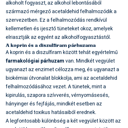
alkoholt fogyaszt, az alkohol lebontásából
származó mérgező acetaldehid felhalmozódik a
szervezetben. Ez a felhalmozódás rendkívül
kellemetlen és ijesztő tüneteket okoz, amelyek
elriasztják az egyént az alkoholfogyasztástól.
A koprin és a diszulfiram párhuzama
A koprin és a diszulfiram között tehát egyértelmű
farmakológiai párhuzam
van. Mindkét vegyület
ugyanazt az enzimet célozza meg, és ugyanazt a
biokémiai útvonalat blokkolja, ami az acetaldehid
felhalmozódásához vezet. A tünetek, mint a
kipirulás, szapora szívverés, vérnyomásesés,
hányinger és fejfájás, mindkét esetben az
acetaldehid toxikus hatásaiból erednek.
A legfontosabb különbség a két vegyület között az