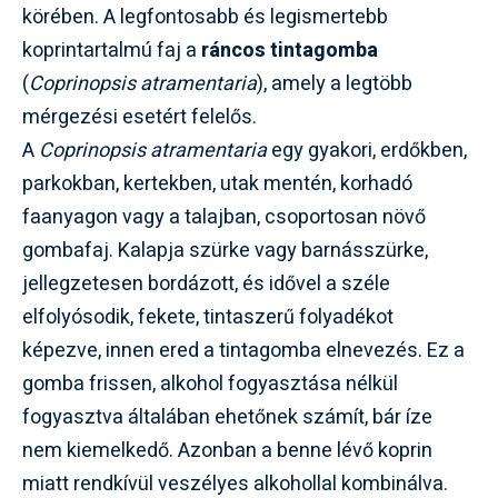
körében. A legfontosabb és legismertebb
koprintartalmú faj a
ráncos tintagomba
(
Coprinopsis atramentaria
), amely a legtöbb
mérgezési esetért felelős.
A
Coprinopsis atramentaria
egy gyakori, erdőkben,
parkokban, kertekben, utak mentén, korhadó
faanyagon vagy a talajban, csoportosan növő
gombafaj. Kalapja szürke vagy barnásszürke,
jellegzetesen bordázott, és idővel a széle
elfolyósodik, fekete, tintaszerű folyadékot
képezve, innen ered a tintagomba elnevezés. Ez a
gomba frissen, alkohol fogyasztása nélkül
fogyasztva általában ehetőnek számít, bár íze
nem kiemelkedő. Azonban a benne lévő koprin
miatt rendkívül veszélyes alkohollal kombinálva.