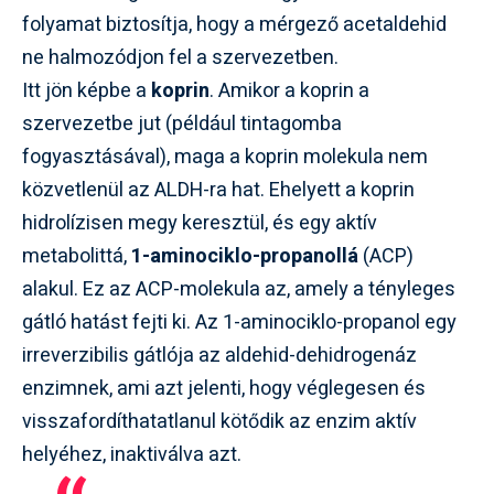
folyamat biztosítja, hogy a mérgező acetaldehid
ne halmozódjon fel a szervezetben.
Itt jön képbe a
koprin
. Amikor a koprin a
szervezetbe jut (például tintagomba
fogyasztásával), maga a koprin molekula nem
közvetlenül az ALDH-ra hat. Ehelyett a koprin
hidrolízisen megy keresztül, és egy aktív
metabolittá,
1-aminociklo-propanollá
(ACP)
alakul. Ez az ACP-molekula az, amely a tényleges
gátló hatást fejti ki. Az 1-aminociklo-propanol egy
irreverzibilis gátlója az aldehid-dehidrogenáz
enzimnek, ami azt jelenti, hogy véglegesen és
visszafordíthatatlanul kötődik az enzim aktív
helyéhez, inaktiválva azt.