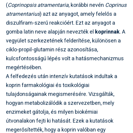
(
Coprinopsis atramentaria
, korábbi nevén
Coprinus
atramentarius
) azt az anyagot, amely felelős a
diszulfiram-szerű reakcióért. Ezt az anyagot a
gomba latin neve alapján nevezték el
koprinnak
. A
vegyület szerkezetének felderítése, különösen a
ciklo-propil-glutamin rész azonosítása,
kulcsfontosságú lépés volt a hatásmechanizmus
megértésében.
A felfedezés után intenzív kutatások indultak a
koprin farmakológiai és toxikológiai
tulajdonságainak megismerésére. Vizsgálták,
hogyan metabolizálódik a szervezetben, mely
enzimeket gátolja, és milyen biokémiai
útvonalakon fejti ki hatását. Ezek a kutatások
megerősítették, hogy a koprin valóban egy