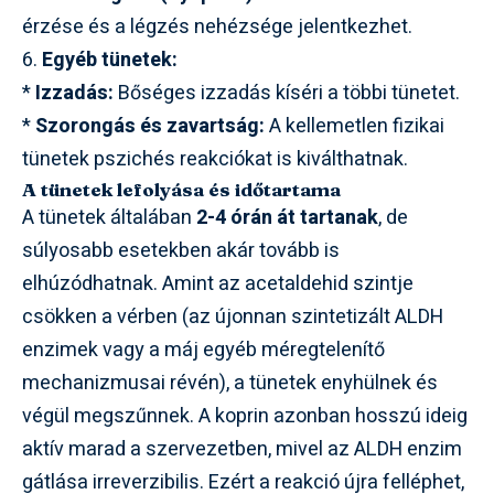
érzése és a légzés nehézsége jelentkezhet.
6.
Egyéb tünetek:
*
Izzadás:
Bőséges izzadás kíséri a többi tünetet.
*
Szorongás és zavartság:
A kellemetlen fizikai
tünetek pszichés reakciókat is kiválthatnak.
A tünetek lefolyása és időtartama
A tünetek általában
2-4 órán át tartanak
, de
súlyosabb esetekben akár tovább is
elhúzódhatnak. Amint az acetaldehid szintje
csökken a vérben (az újonnan szintetizált ALDH
enzimek vagy a máj egyéb méregtelenítő
mechanizmusai révén), a tünetek enyhülnek és
végül megszűnnek. A koprin azonban hosszú ideig
aktív marad a szervezetben, mivel az ALDH enzim
gátlása irreverzibilis. Ezért a reakció újra felléphet,