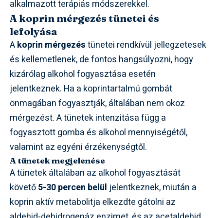
alkalmazott terápiás módszerekkel.
A koprin mérgezés tünetei és
lefolyása
A
koprin mérgezés
tünetei rendkívül jellegzetesek
és kellemetlenek, de fontos hangsúlyozni, hogy
kizárólag alkohol fogyasztása esetén
jelentkeznek. Ha a koprintartalmú gombát
önmagában fogyasztják, általában nem okoz
mérgezést. A tünetek intenzitása függ a
fogyasztott gomba és alkohol mennyiségétől,
valamint az egyéni érzékenységtől.
A tünetek megjelenése
A tünetek általában az alkohol fogyasztását
követő
5-30 percen belül
jelentkeznek, miután a
koprin aktív metabolitja elkezdte gátolni az
aldehid-dehidrogenáz enzimet, és az acetaldehid