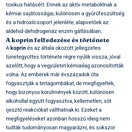
toxikus hatásért. Ennek az aktív metabolitnak a
kémiai sajátosságai, különösen a gyűrűfeszültség
és a hidroxilcsoport jelenléte, alapvetőek az
aldehid-dehidrogenáz enzim gátlásában.
A koprin felfedezése és története
A
koprin
és az általa okozott jellegzetes
tünetegyüttes története régre nyúlik vissza, jóval
azelőtt, hogy a vegyületet kémiailag azonosították
volna. Az emberek már évszázadok óta
fogyasztják a tintagombákat, de megfigyelték,
hogy bizonyos körülmények között, különösen
alkohollal együtt fogyasztva, kellemetlen, sőt
ijesztő reakciókat válthatnak ki. Ezeket a
megfigyeléseket azonban hosszú ideig nem
tudták tudományosan magyarázni, és sokszor