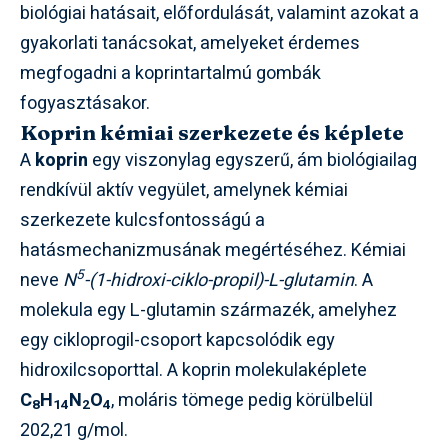
biológiai hatásait, előfordulását, valamint azokat a
gyakorlati tanácsokat, amelyeket érdemes
megfogadni a koprintartalmú gombák
fogyasztásakor.
Koprin kémiai szerkezete és képlete
A
koprin
egy viszonylag egyszerű, ám biológiailag
rendkívül aktív vegyület, amelynek kémiai
szerkezete kulcsfontosságú a
hatásmechanizmusának megértéséhez. Kémiai
5
neve
N
-(1-hidroxi-ciklo-propil)-L-glutamin
. A
molekula egy L-glutamin származék, amelyhez
egy cikloprogil-csoport kapcsolódik egy
hidroxilcsoporttal. A koprin molekulaképlete
C
H
N
O
, moláris tömege pedig körülbelül
8
14
2
4
202,21 g/mol.