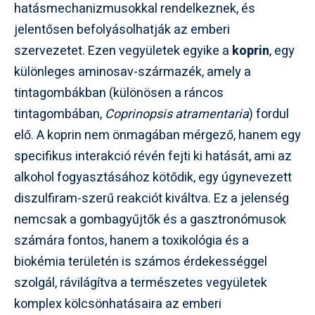
hatásmechanizmusokkal rendelkeznek, és
jelentősen befolyásolhatják az emberi
szervezetet. Ezen vegyületek egyike a
koprin
, egy
különleges aminosav-származék, amely a
tintagombákban (különösen a ráncos
tintagombában,
Coprinopsis atramentaria
) fordul
elő. A koprin nem önmagában mérgező, hanem egy
specifikus interakció révén fejti ki hatását, ami az
alkohol fogyasztásához kötődik, egy úgynevezett
diszulfiram-szerű reakciót kiváltva. Ez a jelenség
nemcsak a gombagyűjtők és a gasztronómusok
számára fontos, hanem a toxikológia és a
biokémia területén is számos érdekességgel
szolgál, rávilágítva a természetes vegyületek
komplex kölcsönhatásaira az emberi