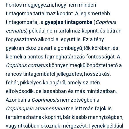
Fontos megjegyezni, hogy nem minden
tintagomba tartalmaz koprint. A legismertebb
tintagombafaj, a
gyapjas tintagomba
(
Coprinus
comatus
) például nem tartalmaz koprint, és bátran
fogyasztható alkohollal együtt is. Ez a tény
gyakran okoz zavart a gombagyűjtők körében, és
kiemeli a pontos fajmeghatározás fontosságát. A
Coprinus comatus
könnyen megkülönböztethető a
ráncos tintagombától jellegzetes, hosszúkás,
fehér, pikkelyes kalapjáról, amely szintén
elfolyósodik, de lassabban és más mintázatban.
Azonban a
Coprinopsis
nemzetségben a
Coprinopsis atramentaria
mellett más fajok is
tartalmazhatnak koprint, bár kisebb mennyiségben,
vagy ritkábban okoznak mérgezést. Ilyenek például