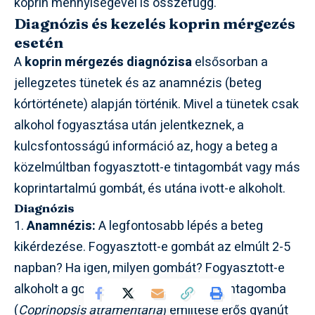
koprin mennyiségével is összefügg.
Diagnózis és kezelés koprin mérgezés
esetén
A
koprin mérgezés diagnózisa
elsősorban a
jellegzetes tünetek és az anamnézis (beteg
kórtörténete) alapján történik. Mivel a tünetek csak
alkohol fogyasztása után jelentkeznek, a
kulcsfontosságú információ az, hogy a beteg a
közelmúltban fogyasztott-e tintagombát vagy más
koprintartalmú gombát, és utána ivott-e alkoholt.
Diagnózis
1.
Anamnézis:
A legfontosabb lépés a beteg
kikérdezése. Fogyasztott-e gombát az elmúlt 2-5
napban? Ha igen, milyen gombát? Fogyasztott-e
alkoholt a gombaétel után? A ráncos tintagomba
(
Coprinopsis atramentaria
) említése erős gyanút