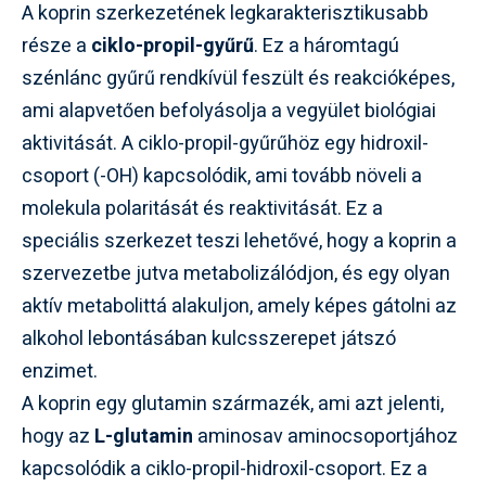
A koprin szerkezetének legkarakterisztikusabb
része a
ciklo-propil-gyűrű
. Ez a háromtagú
szénlánc gyűrű rendkívül feszült és reakcióképes,
ami alapvetően befolyásolja a vegyület biológiai
aktivitását. A ciklo-propil-gyűrűhöz egy hidroxil-
csoport (-OH) kapcsolódik, ami tovább növeli a
molekula polaritását és reaktivitását. Ez a
speciális szerkezet teszi lehetővé, hogy a koprin a
szervezetbe jutva metabolizálódjon, és egy olyan
aktív metabolittá alakuljon, amely képes gátolni az
alkohol lebontásában kulcsszerepet játszó
enzimet.
A koprin egy glutamin származék, ami azt jelenti,
hogy az
L-glutamin
aminosav aminocsoportjához
kapcsolódik a ciklo-propil-hidroxil-csoport. Ez a