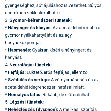
gyengeséghez, sőt ájuláshoz is vezethet. Súlyos
esetekben sokk alakulhat ki.
3.
Gyomor-bélrendszeri tünetek:
*
Hányinger és hányás:
Az acetaldehid irritálja a
gyomor nyálkahártyáját és az agy
hányásközpontját.
*
Hasmenés:
Gyakran kíséri a hányingert és
hányást.
4.
Neurológiai tünetek:
*
Fejfájás:
Lüktető, erős fejfájás jellemző.
*
Szédülés és vertigo:
A vérnyomásesés és az
acetaldehid idegrendszeri hatásai miatt.
*
Homályos látás:
Ritkább, de előfordulhat.
5.
Légzési tünetek:
*
Nehézlégzés (dyspnoe):
A mellkasi szorítás