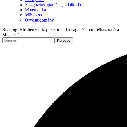
Közgazdaságtan és gazdálkodás
Matematika
Művészet
Orvostudomány
Reading:
Klórbenzol: képlete, tulajdonságai és ipari felhasználása
Megosztás