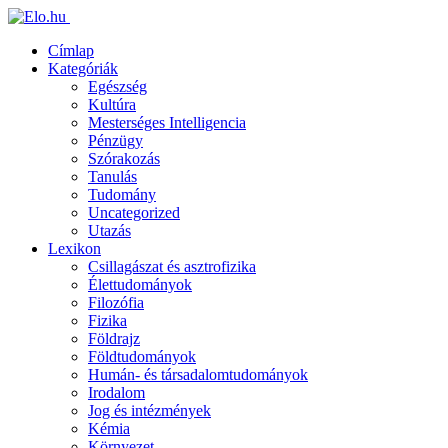
Címlap
Kategóriák
Egészség
Kultúra
Mesterséges Intelligencia
Pénzügy
Szórakozás
Tanulás
Tudomány
Uncategorized
Utazás
Lexikon
Csillagászat és asztrofizika
Élettudományok
Filozófia
Fizika
Földrajz
Földtudományok
Humán- és társadalomtudományok
Irodalom
Jog és intézmények
Kémia
Környezet