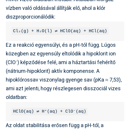
vízben való oldásával állítják elő, ahol a klór
diszproporcionálódik:
Cl₂(g) + H₂O(l) ⇌ HClO(aq) + HCl(aq)
Ez a reakció egyensúlyi, és a pH-tól függ. Lúgos
közegben az egyensúly eltolódik a hipoklorit ion
(ClO⁻) képződése felé, ami a háztartási fehérítő
(nátrium-hipoklorit) aktív komponense. A
hipoklórossav viszonylag gyenge sav (pKa ≈ 7,53),
ami azt jelenti, hogy részlegesen disszociál vizes
oldatban:
HClO(aq) ⇌ H⁺(aq) + ClO⁻(aq)
Az oldat stabilitása erősen függ a pH-tól, a