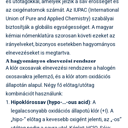
és utótagokkal, amelyek jelzik a sav erősségét és
az oxigénatomok számát. Az IUPAC (International
Union of Pure and Applied Chemistry) szabályai
biztosítják a globális egységességet. A magyar
kémiai nómenklatúra szorosan követi ezeket az
irányelveket, bizonyos esetekben hagyományos
elnevezéseket is megtartva.
A hagyományos elnevezési rendszer
A klór oxosavak elnevezési rendszere a halogén
oxosavakra jellemző, és a klór atom oxidációs
állapotán alapul. Négy fő előtag/utótag
kombinációt használunk:
Hipoklórossav (hypo-…-ous acid)
: A
legalacsonyabb oxidációs állapotú klór (+I). A
„hipo-” előtag a kevesebb oxigént jelenti, az „-os”