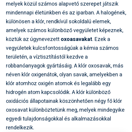
melyek közül számos alapvető szerepet játszik
mindennapi életünkben és az iparban. A halogének,
különösen a klór, rendkívül sokoldalú elemek,
amelyek számos különböző vegyületet képeznek,
köztük az úgynevezett
oxoasavakat
. Ezek a
vegyületek kulcsfontosságúak a kémia számos
területén, a víztisztítástól kezdve a
robbanóanyagok gyártásáig. A klór oxosavak, más
néven klór oxigenátok, olyan savak, amelyekben a
klór atomhoz oxigén atomok és legalább egy
hidrogén atom kapcsolódik. A klór különböző
oxidációs állapotainak köszönhetően négy fő klór
oxosavat különböztetünk meg, melyek mindegyike
egyedi tulajdonságokkal és alkalmazásokkal
rendelkezik.