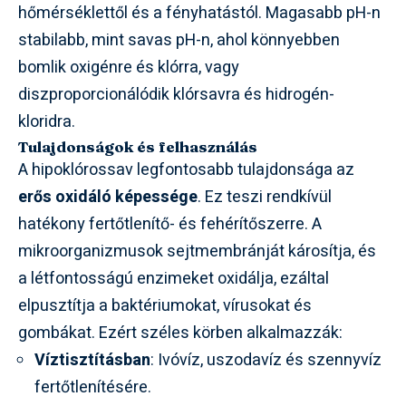
hőmérséklettől és a fényhatástól. Magasabb pH-n
stabilabb, mint savas pH-n, ahol könnyebben
bomlik oxigénre és klórra, vagy
diszproporcionálódik klórsavra és hidrogén-
kloridra.
Tulajdonságok és felhasználás
A hipoklórossav legfontosabb tulajdonsága az
erős oxidáló képessége
. Ez teszi rendkívül
hatékony fertőtlenítő- és fehérítőszerre. A
mikroorganizmusok sejtmembránját károsítja, és
a létfontosságú enzimeket oxidálja, ezáltal
elpusztítja a baktériumokat, vírusokat és
gombákat. Ezért széles körben alkalmazzák:
Víztisztításban
: Ivóvíz, uszodavíz és szennyvíz
fertőtlenítésére.