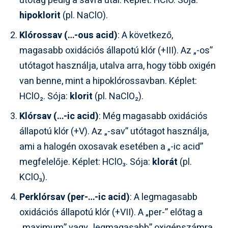
utótag pedig a savra utal. Képlet: HClO. Sója:
hipoklorit
(pl. NaClO).
Klórossav (…-ous acid)
: A következő,
magasabb oxidációs állapotú klór (+III). Az „-os”
utótagot használja, utalva arra, hogy több oxigén
van benne, mint a hipoklórossavban. Képlet:
HClO₂. Sója:
klorit
(pl. NaClO₂).
Klórsav (…-ic acid)
: Még magasabb oxidációs
állapotú klór (+V). Az „-sav” utótagot használja,
ami a halogén oxosavak esetében a „-ic acid”
megfelelője. Képlet: HClO₃. Sója:
klorát
(pl.
KClO₃).
Perklórsav (per-…-ic acid)
: A legmagasabb
oxidációs állapotú klór (+VII). A „per-” előtag a
„maximum” vagy „legmagasabb” oxigénszámra