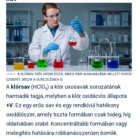
A KLÓRSAV ERŐS OXIDÁLÓSZER, AMELY IPARI ALKALMAZÁSAI MELLETT FONTOS
SZEREPET JÁTSZIK A VÍZKEZELÉSBEN IS.
A
klórsav
(HClO₃) a klór oxosavak sorozatának
harmadik tagja, melyben a klór oxidációs állapota
+V
. Ez egy erős sav és egy rendkívül hatékony
oxidálószer, amely tiszta formában csak hideg, híg
oldatokban stabil. Koncentráltabb formában vagy
melegítés hatására robbanásszerűen bomlik.