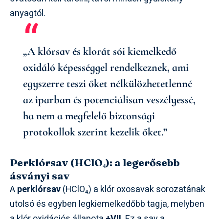
anyagtól.
„A klórsav és klorát sói kiemelkedő
oxidáló képességgel rendelkeznek, ami
egyszerre teszi őket nélkülözhetetlenné
az iparban és potenciálisan veszélyessé,
ha nem a megfelelő biztonsági
protokollok szerint kezelik őket.”
Perklórsav (HClO₄): a legerősebb
ásványi sav
A
perklórsav
(HClO₄) a klór oxosavak sorozatának
utolsó és egyben legkiemelkedőbb tagja, melyben
a klór oxidációs állapota
+VII
. Ez a sav a