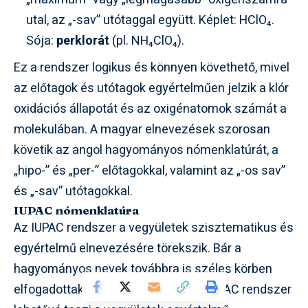
utal, az „-sav” utótaggal együtt. Képlet: HClO₄.
Sója:
perklorát
(pl. NH₄ClO₄).
Ez a rendszer logikus és könnyen követhető, mivel
az előtagok és utótagok egyértelműen jelzik a klór
oxidációs állapotát és az oxigénatomok számát a
molekulában. A magyar elnevezések szorosan
követik az angol hagyományos nómenklatúrát, a
„hipo-” és „per-” előtagokkal, valamint az „-os sav”
és „-sav” utótagokkal.
IUPAC nómenklatúra
Az IUPAC rendszer a vegyületek szisztematikus és
egyértelmű elnevezésére törekszik. Bár a
hagyományos nevek továbbra is széles körben
elfogadottak és használatosak, az IUPAC rendszer