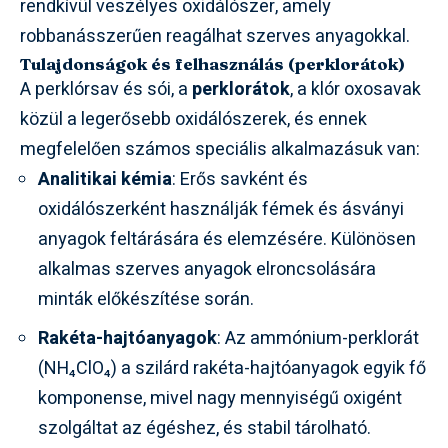
rendkívül veszélyes oxidálószer, amely
robbanásszerűen reagálhat szerves anyagokkal.
Tulajdonságok és felhasználás (perklorátok)
A perklórsav és sói, a
perklorátok
, a klór oxosavak
közül a legerősebb oxidálószerek, és ennek
megfelelően számos speciális alkalmazásuk van:
Analitikai kémia
: Erős savként és
oxidálószerként használják fémek és ásványi
anyagok feltárására és elemzésére. Különösen
alkalmas szerves anyagok elroncsolására
minták előkészítése során.
Rakéta-hajtóanyagok
: Az ammónium-perklorát
(NH₄ClO₄) a szilárd rakéta-hajtóanyagok egyik fő
komponense, mivel nagy mennyiségű oxigént
szolgáltat az égéshez, és stabil tárolható.