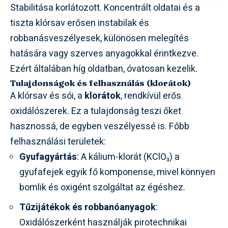
Stabilitása korlátozott. Koncentrált oldatai és a
tiszta klórsav erősen instabilak és
robbanásveszélyesek, különösen melegítés
hatására vagy szerves anyagokkal érintkezve.
Ezért általában híg oldatban, óvatosan kezelik.
Tulajdonságok és felhasználás (klorátok)
A klórsav és sói, a
klorátok
, rendkívül erős
oxidálószerek. Ez a tulajdonság teszi őket
hasznossá, de egyben veszélyessé is. Főbb
felhasználási területek:
Gyufagyártás
: A kálium-klorát (KClO₃) a
gyufafejek egyik fő komponense, mivel könnyen
bomlik és oxigént szolgáltat az égéshez.
Tűzijátékok és robbanóanyagok
:
Oxidálószerként használják pirotechnikai