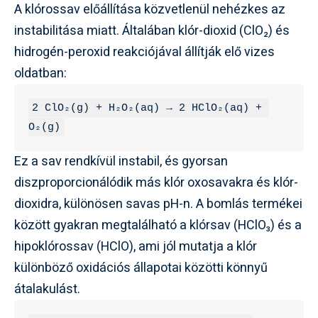
A klórossav előállítása közvetlenül nehézkes az
instabilitása miatt. Általában klór-dioxid (ClO₂) és
hidrogén-peroxid reakciójával állítják elő vizes
oldatban:
2 ClO₂(g) + H₂O₂(aq) → 2 HClO₂(aq) + 
O₂(g)
Ez a sav rendkívül instabil, és gyorsan
diszproporcionálódik más klór oxosavakra és klór-
dioxidra, különösen savas pH-n. A bomlás termékei
között gyakran megtalálható a klórsav (HClO₃) és a
hipoklórossav (HClO), ami jól mutatja a klór
különböző oxidációs állapotai közötti könnyű
átalakulást.