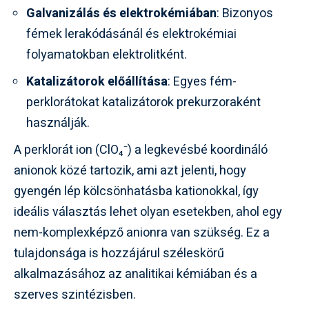
Galvanizálás és elektrokémiában
: Bizonyos
fémek lerakódásánál és elektrokémiai
folyamatokban elektrolitként.
Katalizátorok előállítása
: Egyes fém-
perklorátokat katalizátorok prekurzoraként
használják.
A perklorát ion (ClO₄⁻) a legkevésbé koordináló
anionok közé tartozik, ami azt jelenti, hogy
gyengén lép kölcsönhatásba kationokkal, így
ideális választás lehet olyan esetekben, ahol egy
nem-komplexképző anionra van szükség. Ez a
tulajdonsága is hozzájárul széleskörű
alkalmazásához az analitikai kémiában és a
szerves szintézisben.