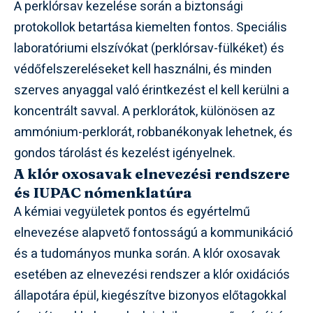
A perklórsav kezelése során a biztonsági
protokollok betartása kiemelten fontos. Speciális
laboratóriumi elszívókat (perklórsav-fülkéket) és
védőfelszereléseket kell használni, és minden
szerves anyaggal való érintkezést el kell kerülni a
koncentrált savval. A perklorátok, különösen az
ammónium-perklorát, robbanékonyak lehetnek, és
gondos tárolást és kezelést igényelnek.
A klór oxosavak elnevezési rendszere
és IUPAC nómenklatúra
A kémiai vegyületek pontos és egyértelmű
elnevezése alapvető fontosságú a kommunikáció
és a tudományos munka során. A klór oxosavak
esetében az elnevezési rendszer a klór oxidációs
állapotára épül, kiegészítve bizonyos előtagokkal