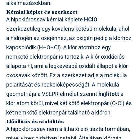
alkalmazásokban.
Kémiai képlet és szerkezet
A hipoklórossav kémiai képlete
HClO
.
Szerkezetileg egy kovalens kötésű molekula, ahol
a hidrogén az oxigénhez, az oxigén pedig a klórhoz
kapcsolódik (H–O–Cl). A klór atomhoz egy
nemkötő elektronpár is tartozik. A klór oxidációs
állapota +I, ami a legkevésbé oxidált állapot a klór
oxosavak között. Ez a szerkezet adja a molekula
polaritását és reakcióképességét. A molekula
geometriája a VSEPR elmélet szerint
hajlított
a
klór atom körül, mivel két kötő elektronpár (O-Cl) és
két nemkötő elektronpár található a klóron.
Előállítás és stabilitás
A hipoklórossav nem állítható elő tiszta formában,
mivel vizes oldatban instabil. Általában klórgáz