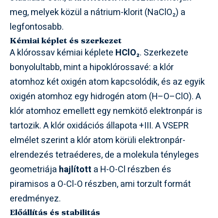
meg, melyek közül a nátrium-klorit (NaClO₂) a
legfontosabb.
Kémiai képlet és szerkezet
A klórossav kémiai képlete
HClO₂
. Szerkezete
bonyolultabb, mint a hipoklórossavé: a klór
atomhoz két oxigén atom kapcsolódik, és az egyik
oxigén atomhoz egy hidrogén atom (H–O–ClO). A
klór atomhoz emellett egy nemkötő elektronpár is
tartozik. A klór oxidációs állapota +III. A VSEPR
elmélet szerint a klór atom körüli elektronpár-
elrendezés tetraéderes, de a molekula tényleges
geometriája
hajlított
a H-O-Cl részben és
piramisos a O-Cl-O részben, ami torzult formát
eredményez.
Előállítás és stabilitás