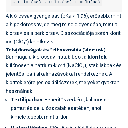
2 HClO₂(aq) → HClO₃(aq) + HClO(aq)
A klórossav gyenge sav (pKa ≈ 1.96), erősebb, mint
a hipoklórossav, de még mindig gyengébb, mint a
klórsav és a perklórsav. Disszociációja során klorit
ion (ClO₂⁻) keletkezik.
Tulajdonságok és felhasználás (kloritok)
Bár maga a klórossav instabil, sói, a
kloritok
,
különösen a nátrium-klorit (NaClO₂), stabilabbak és
jelentős ipari alkalmazásokkal rendelkeznek. A
kloritok erőteljes oxidálószerek, melyeket gyakran
használnak:
Textiliparban
: Fehérítőszerként, különösen
pamut és cellulózszálak esetében, ahol
kíméletesebb, mint a klór.