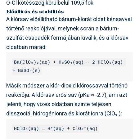
O-Cl kötésszög körülbelül 109,5 fok.
Előállítás és stabilitás
A klórsav előállítható bárium-klorát oldat kénsavval
történő reakciójával, melynek során a bárium-
szulfát csapadék formájában kiválik, és a klórsav
oldatban marad:
Ba(ClO₃)₂(aq) + H₂SO₄(aq) → 2 HClO₃(aq) 
+ BaSO₄(s)
Másik módszer a klór-dioxid klórossavval történő
reakciója. A klórsav erős sav (pKa ≈ -2.7), ami azt
jelenti, hogy vizes oldatban szinte teljesen
disszociál hidrogénionra és klorát ionra (ClO₃⁻):
HClO₃(aq) → H⁺(aq) + ClO₃⁻(aq)