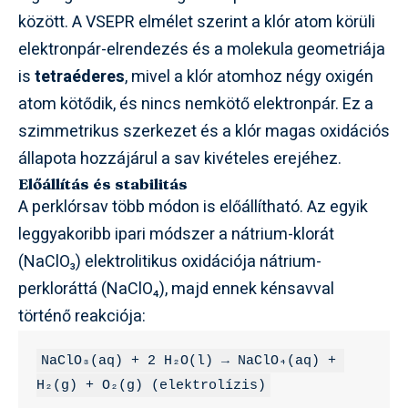
között. A VSEPR elmélet szerint a klór atom körüli
elektronpár-elrendezés és a molekula geometriája
is
tetraéderes
, mivel a klór atomhoz négy oxigén
atom kötődik, és nincs nemkötő elektronpár. Ez a
szimmetrikus szerkezet és a klór magas oxidációs
állapota hozzájárul a sav kivételes erejéhez.
Előállítás és stabilitás
A perklórsav több módon is előállítható. Az egyik
leggyakoribb ipari módszer a nátrium-klorát
(NaClO₃) elektrolitikus oxidációja nátrium-
perkloráttá (NaClO₄), majd ennek kénsavval
történő reakciója:
NaClO₃(aq) + 2 H₂O(l) → NaClO₄(aq) + 
H₂(g) + O₂(g) (elektrolízis)