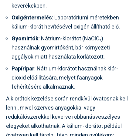
keverékekben.
Oxigéntermelés
: Laboratóriumi méretekben
kálium-klorát hevítésével oxigén állítható elő.
Gyomirtók
: Nátrium-klorátot (NaClO₃)
használnak gyomirtóként, bár környezeti
aggályok miatt használata korlátozott.
Papíripar
: Nátrium-klorátot használnak klór-
dioxid előállítására, melyet faanyagok
fehérítésére alkalmaznak.
A klorátok kezelése során rendkívül óvatosnak kell
lenni, mivel szerves anyagokkal vagy
redukálószerekkel keverve robbanásveszélyes
elegyeket alkothatnak. A kálium-klorátot például
óvatosan kell tárolni, távol minden gyúlékony