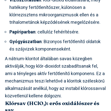
Víztisztításban
: Klór-dioxid előállítására, mely
hatékony fertőtlenítőszer, különösen a
klórrezisztens mikroorganizmusok ellen és a
trihalometánok képződésének megelőzésére.
Papíriparban
: cellulóz fehérítésére.
Gyógyászatban
: Bizonyos fertőtlenítő oldatok
és szájvizek komponenseként.
A nátrium-kloritot általában savas közegben
aktiválják, hogy klór-dioxidot szabadítsanak fel,
ami a tényleges aktív fertőtlenítő komponens. Ez a
mechanizmus teszi lehetővé a kloritok széleskörű
alkalmazását anélkül, hogy az instabil klórossavval
közvetlenül kellene dolgozni.
Klórsav (HClO₃): erős oxidálószer és
sav