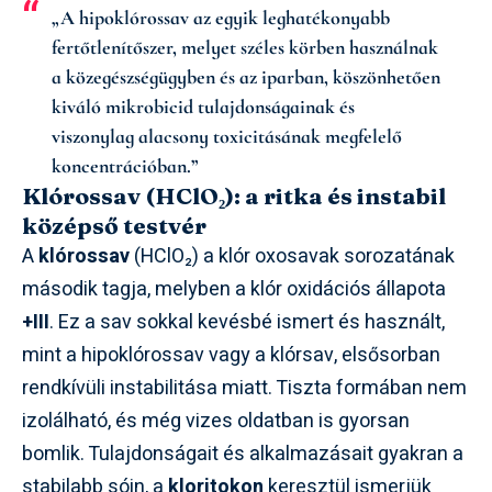
„A hipoklórossav az egyik leghatékonyabb
fertőtlenítőszer, melyet széles körben használnak
a közegészségügyben és az iparban, köszönhetően
kiváló mikrobicid tulajdonságainak és
viszonylag alacsony toxicitásának megfelelő
koncentrációban.”
Klórossav (HClO₂): a ritka és instabil
középső testvér
A
klórossav
(HClO₂) a klór oxosavak sorozatának
második tagja, melyben a klór oxidációs állapota
+III
. Ez a sav sokkal kevésbé ismert és használt,
mint a hipoklórossav vagy a klórsav, elsősorban
rendkívüli instabilitása miatt. Tiszta formában nem
izolálható, és még vizes oldatban is gyorsan
bomlik. Tulajdonságait és alkalmazásait gyakran a
stabilabb sóin, a
kloritokon
keresztül ismerjük