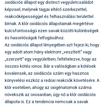
oxidációs állapot egy distinct vegyületcsaládot
képvisel, melynek tagjai eltérő szerkezettel,
reakcióképességgel és felhasználási területtel
bírnak. A klór oxidációs állapotainak megértése
kulcsfontosságú ezen savak közötti különbségek
és hasonlóságok felfogásához.
Az oxidációs állapot lényegében azt fejezi ki, hogy
egy adott atom hány elektront „veszített” vagy
„szerzett” egy vegyületben, feltételezve, hogy az
összes kötés ionos. Bár a valóságban a kötések
kovalensek, az oxidációs szám egy hasznos
könyvelési eszköz a redoxi reakciók követésére. A
klór esetében, ahogy az oxigénatomok száma
növekszik az oxosavban, úgy nő a klór oxidációs
állapota is. Ez a tendencia nemcsak a savak