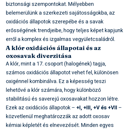
biztonsági szempontokat. Mélyebben
belemerülünk a szerkezeti sajátosságokba, az
oxidációs állapotok szerepébe és a savak
erősségének trendjeibe, hogy teljes képet kapjunk
erről a komplex és izgalmas vegyületcsaládról.
A klór oxidációs állapotai és az
oxosavak diverzitása
A klór, mint a 17. csoport (halogének) tagja,
számos oxidációs állapotot vehet fel, különösen
oxigénnel kombinálva. Ez a képesség teszi
lehetővé a klór számára, hogy különböző
stabilitású és saverejű oxosavakat hozzon létre.
Ezek az oxidációs állapotok –
+I, +III, +V és +VII
–
közvetlenül meghatározzák az adott oxosav
kémiai képletét és elnevezését. Minden egyes