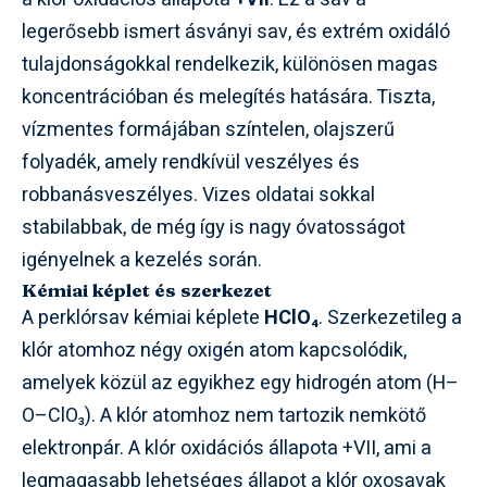
legerősebb ismert ásványi sav, és extrém oxidáló
tulajdonságokkal rendelkezik, különösen magas
koncentrációban és melegítés hatására. Tiszta,
vízmentes formájában színtelen, olajszerű
folyadék, amely rendkívül veszélyes és
robbanásveszélyes. Vizes oldatai sokkal
stabilabbak, de még így is nagy óvatosságot
igényelnek a kezelés során.
Kémiai képlet és szerkezet
A perklórsav kémiai képlete
HClO₄
. Szerkezetileg a
klór atomhoz négy oxigén atom kapcsolódik,
amelyek közül az egyikhez egy hidrogén atom (H–
O–ClO₃). A klór atomhoz nem tartozik nemkötő
elektronpár. A klór oxidációs állapota +VII, ami a
legmagasabb lehetséges állapot a klór oxosavak