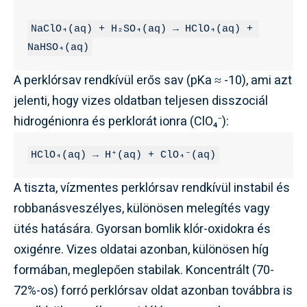
NaClO₄(aq) + H₂SO₄(aq) → HClO₄(aq) + 
NaHSO₄(aq)
A perklórsav rendkívül erős sav (pKa ≈ -10), ami azt
jelenti, hogy vizes oldatban teljesen disszociál
hidrogénionra és perklorát ionra (ClO₄⁻):
HClO₄(aq) → H⁺(aq) + ClO₄⁻(aq)
A tiszta, vízmentes perklórsav rendkívül instabil és
robbanásveszélyes, különösen melegítés vagy
ütés hatására. Gyorsan bomlik klór-oxidokra és
oxigénre. Vizes oldatai azonban, különösen híg
formában, meglepően stabilak. Koncentrált (70-
72%-os) forró perklórsav oldat azonban továbbra is