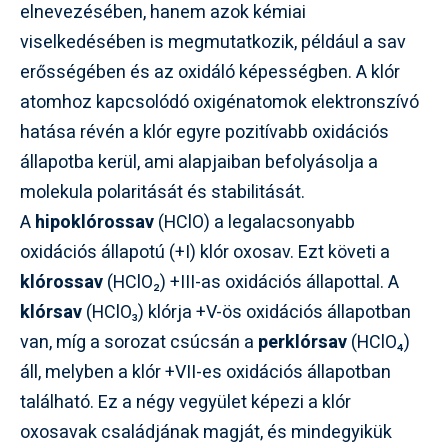
elnevezésében, hanem azok kémiai
viselkedésében is megmutatkozik, például a sav
erősségében és az oxidáló képességben. A klór
atomhoz kapcsolódó oxigénatomok elektronszívó
hatása révén a klór egyre pozitívabb oxidációs
állapotba kerül, ami alapjaiban befolyásolja a
molekula polaritását és stabilitását.
A
hipoklórossav
(HClO) a legalacsonyabb
oxidációs állapotú (+I) klór oxosav. Ezt követi a
klórossav
(HClO₂) +III-as oxidációs állapottal. A
klórsav
(HClO₃) klórja +V-ös oxidációs állapotban
van, míg a sorozat csúcsán a
perklórsav
(HClO₄)
áll, melyben a klór +VII-es oxidációs állapotban
található. Ez a négy vegyület képezi a klór
oxosavak családjának magját, és mindegyikük