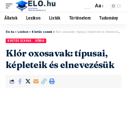
Aa
Állatok
Lexikon
Listák
Történelem
Tudomány
Elo.hu
>
Lexikon
>
K betűs szavak
>
Klór oxosavak: típusai, képleteik és elnevezésük
K BETŰS SZAVAK
KÉMIA
Klór oxosavak: típusai,
képleteik és elnevezésük