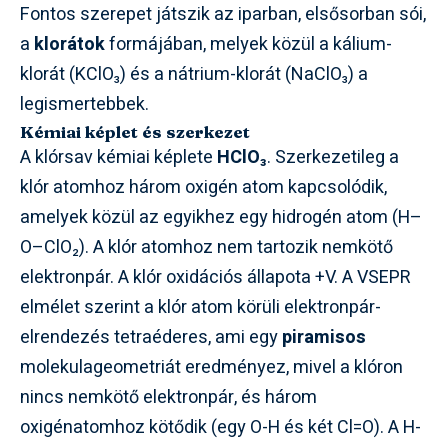
Fontos szerepet játszik az iparban, elsősorban sói,
a
klorátok
formájában, melyek közül a kálium-
klorát (KClO₃) és a nátrium-klorát (NaClO₃) a
legismertebbek.
Kémiai képlet és szerkezet
A klórsav kémiai képlete
HClO₃
. Szerkezetileg a
klór atomhoz három oxigén atom kapcsolódik,
amelyek közül az egyikhez egy hidrogén atom (H–
O–ClO₂). A klór atomhoz nem tartozik nemkötő
elektronpár. A klór oxidációs állapota +V. A VSEPR
elmélet szerint a klór atom körüli elektronpár-
elrendezés tetraéderes, ami egy
piramisos
molekulageometriát eredményez, mivel a klóron
nincs nemkötő elektronpár, és három
oxigénatomhoz kötődik (egy O-H és két Cl=O). A H-