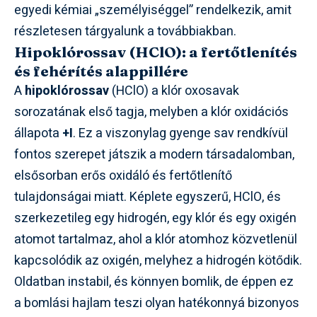
egyedi kémiai „személyiséggel” rendelkezik, amit
részletesen tárgyalunk a továbbiakban.
Hipoklórossav (HClO): a fertőtlenítés
és fehérítés alappillére
A
hipoklórossav
(HClO) a klór oxosavak
sorozatának első tagja, melyben a klór oxidációs
állapota
+I
. Ez a viszonylag gyenge sav rendkívül
fontos szerepet játszik a modern társadalomban,
elsősorban erős oxidáló és fertőtlenítő
tulajdonságai miatt. Képlete egyszerű, HClO, és
szerkezetileg egy hidrogén, egy klór és egy oxigén
atomot tartalmaz, ahol a klór atomhoz közvetlenül
kapcsolódik az oxigén, melyhez a hidrogén kötődik.
Oldatban instabil, és könnyen bomlik, de éppen ez
a bomlási hajlam teszi olyan hatékonnyá bizonyos