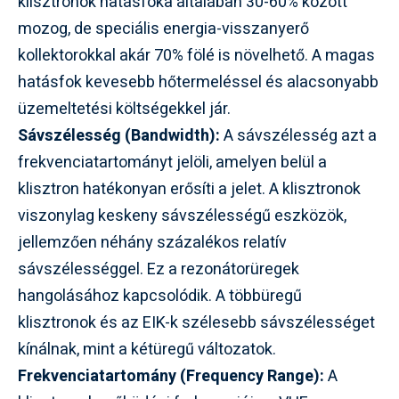
klisztronok hatásfoka általában 30-60% között
mozog, de speciális energia-visszanyerő
kollektorokkal akár 70% fölé is növelhető. A magas
hatásfok kevesebb hőtermeléssel és alacsonyabb
üzemeltetési költségekkel jár.
Sávszélesség (Bandwidth):
A sávszélesség azt a
frekvenciatartományt jelöli, amelyen belül a
klisztron hatékonyan erősíti a jelet. A klisztronok
viszonylag keskeny sávszélességű eszközök,
jellemzően néhány százalékos relatív
sávszélességgel. Ez a rezonátorüregek
hangolásához kapcsolódik. A többüregű
klisztronok és az EIK-k szélesebb sávszélességet
kínálnak, mint a kétüregű változatok.
Frekvenciatartomány (Frequency Range):
A