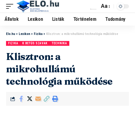
Aa
Állatok
Lexikon
Listák
Történelem
Tudomány
Elo.hu
>
Lexikon
>
Fizika
>
Klisztron: a mikrohullámú technológia működése
FIZIKA
K BETŰS SZAVAK
TECHNIKA
Klisztron: a
mikrohullámú
technológia működése