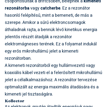
csoportosultak a driftcsőben, belépnek a
kimeneti
rezonátorba
vagy
catcherbe
. Ez a rezonátor
hasonló felépítésű, mint a bemeneti, de más a
szerepe. Amikor a sűrű elektroncsomagok
áthaladnak rajta, a bennük lévő kinetikus energia
jelentős részét átadják a rezonátor
elektromágneses terének. Ez a folyamat indukál
egy erős mikrohullámú jelet a kimeneti
rezonátorban.
A kimeneti rezonátorból egy hullámvezető vagy
koaxiális kábel vezeti el a felerősített mikrohullámú
jelet a célalkalmazáshoz. A rezonátor tervezése
optimalizált az energia maximális átadására és a
kimeneti jel tisztaságára.
Kollector
Az elektronok, miután átadták energiájuk nagy