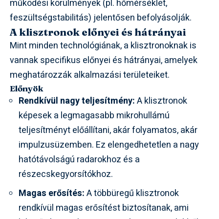
működési körülmények (pl. hőmérséklet,
feszültségstabilitás) jelentősen befolyásolják.
A klisztronok előnyei és hátrányai
Mint minden technológiának, a klisztronoknak is
vannak specifikus előnyei és hátrányai, amelyek
meghatározzák alkalmazási területeiket.
Előnyök
Rendkívül nagy teljesítmény:
A klisztronok
képesek a legmagasabb mikrohullámú
teljesítményt előállítani, akár folyamatos, akár
impulzusüzemben. Ez elengedhetetlen a nagy
hatótávolságú radarokhoz és a
részecskegyorsítókhoz.
Magas erősítés:
A többüregű klisztronok
rendkívül magas erősítést biztosítanak, ami