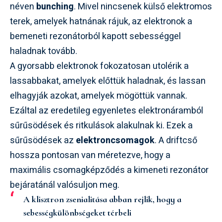
néven
bunching
. Mivel nincsenek külső elektromos
terek, amelyek hatnának rájuk, az elektronok a
bemeneti rezonátorból kapott sebességgel
haladnak tovább.
A gyorsabb elektronok fokozatosan utolérik a
lassabbakat, amelyek előttük haladnak, és lassan
elhagyják azokat, amelyek mögöttük vannak.
Ezáltal az eredetileg egyenletes elektronáramból
sűrűsödések és ritkulások alakulnak ki. Ezek a
sűrűsödések az
elektroncsomagok
. A driftcső
hossza pontosan van méretezve, hogy a
maximális csomagképződés a kimeneti rezonátor
bejáratánál valósuljon meg.
A klisztron zsenialitása abban rejlik, hogy a
sebességkülönbségeket térbeli