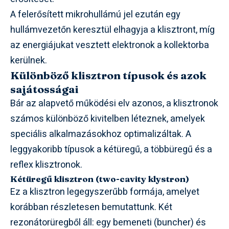
A felerősített mikrohullámú jel ezután egy
hullámvezetőn keresztül elhagyja a klisztront, míg
az energiájukat vesztett elektronok a kollektorba
kerülnek.
Különböző klisztron típusok és azok
sajátosságai
Bár az alapvető működési elv azonos, a klisztronok
számos különböző kivitelben léteznek, amelyek
speciális alkalmazásokhoz optimalizáltak. A
leggyakoribb típusok a kétüregű, a többüregű és a
reflex klisztronok.
Kétüregű klisztron (two-cavity klystron)
Ez a klisztron legegyszerűbb formája, amelyet
korábban részletesen bemutattunk. Két
rezonátorüregből áll: egy bemeneti (buncher) és