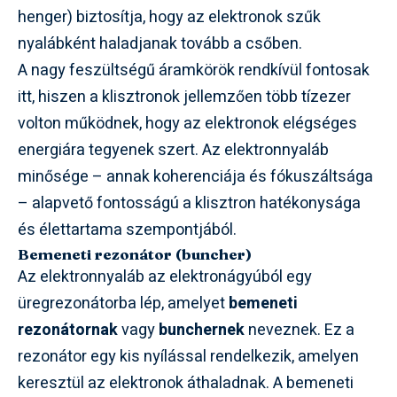
henger) biztosítja, hogy az elektronok szűk
nyalábként haladjanak tovább a csőben.
A nagy feszültségű áramkörök rendkívül fontosak
itt, hiszen a klisztronok jellemzően több tízezer
volton működnek, hogy az elektronok elégséges
energiára tegyenek szert. Az elektronnyaláb
minősége – annak koherenciája és fókuszáltsága
– alapvető fontosságú a klisztron hatékonysága
és élettartama szempontjából.
Bemeneti rezonátor (buncher)
Az elektronnyaláb az elektronágyúból egy
üregrezonátorba lép, amelyet
bemeneti
rezonátornak
vagy
bunchernek
neveznek. Ez a
rezonátor egy kis nyílással rendelkezik, amelyen
keresztül az elektronok áthaladnak. A bemeneti