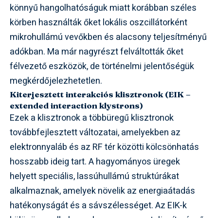
könnyű hangolhatóságuk miatt korábban széles
körben használták őket lokális oszcillátorként
mikrohullámú vevőkben és alacsony teljesítményű
adókban. Ma már nagyrészt felváltották őket
félvezető eszközök, de történelmi jelentőségük
megkérdőjelezhetetlen.
Kiterjesztett interakciós klisztronok (EIK –
extended interaction klystrons)
Ezek a klisztronok a többüregű klisztronok
továbbfejlesztett változatai, amelyekben az
elektronnyaláb és az RF tér közötti kölcsönhatás
hosszabb ideig tart. A hagyományos üregek
helyett speciális, lassúhullámú struktúrákat
alkalmaznak, amelyek növelik az energiaátadás
hatékonyságát és a sávszélességet. Az EIK-k