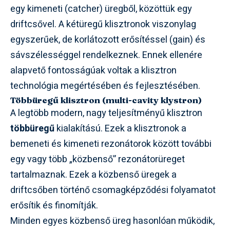
egy kimeneti (catcher) üregből, közöttük egy
driftcsővel. A kétüregű klisztronok viszonylag
egyszerűek, de korlátozott erősítéssel (gain) és
sávszélességgel rendelkeznek. Ennek ellenére
alapvető fontosságúak voltak a klisztron
technológia megértésében és fejlesztésében.
Többüregű klisztron (multi-cavity klystron)
A legtöbb modern, nagy teljesítményű klisztron
többüregű
kialakítású. Ezek a klisztronok a
bemeneti és kimeneti rezonátorok között további
egy vagy több „közbenső” rezonátorüreget
tartalmaznak. Ezek a közbenső üregek a
driftcsőben történő csomagképződési folyamatot
erősítik és finomítják.
Minden egyes közbenső üreg hasonlóan működik,