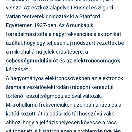
vissza. Az eszköz alapelveit Russel és Sigurd
Varian testvérek dolgozták ki a Stanford
Egyetemen 1937-ben. Az ő munkájuk
forradalmasította a nagyfrekvenciás elektronikát
azáltal, hogy egy teljesen új módszert vezettek be
a mikrohullámú jelek erősítésére: a
sebességmodulációt
és az
elektroncsomagok
képzését.
A hagyományos elektroncsövekben az elektronok
árama a vezérlőelektródán (rácson) keresztül
történő feszültségmodulációval változik.
Mikrohullámú frekvenciákon azonban a rács és a
katód közötti áthaladási idő túl hosszúvá válik
ahhoz, hogy a jel fázishelyesen kövesse a rács
változásait. A klisztron ezen a problémán úgy lép