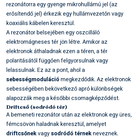
rezonátorra egy gyenge mikrohullámú jel (az
erősítendő jel) érkezik egy hullámvezetőn vagy
koaxiális kábelen keresztül.
A rezonátor belsejében egy oszcilláló
elektromágneses tér jön létre. Amikor az
elektronok áthaladnak ezen a téren, a tér
polaritásától függően felgyorsulnak vagy
lelassulnak. Ez az a pont, ahol a
sebességmoduláció
megkezdődik. Az elektronok
sebességében bekövetkező apró különbségek
alapozzák meg a későbbi csomagképződést.
Driftcső (sodródó tér)
A bemeneti rezonátor után az elektronok egy üres,
fémcsövön haladnak keresztül, amelyet
driftcsőnek
vagy
sodródó térnek
neveznek.