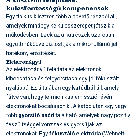
kulcsfontosságú komponensek
Egy tipikus klisztron több alapvető részből áll,
amelyek mindegyike kulcsszerepet játszik a
működésben. Ezek az alkatrészek szorosan
együttműködve biztosítják a mikrohullámú jel
hatékony erősítését.
Elektronágyú
Az elektronágyú feladata az elektronok
kibocsátása és felgyorsítása egy jól fókuszált
nyalábbá. Ez általában egy
katódból
áll, amely
fűtve van, hogy termionikus emisszió révén
elektronokat bocsásson ki. A katód után egy vagy
több
gyorsító anód
található, amelyek nagy pozitív
feszültséggel vonzzák és gyorsítják az
elektronokat. Egy
fókuszáló elektróda
(Wehnelt-