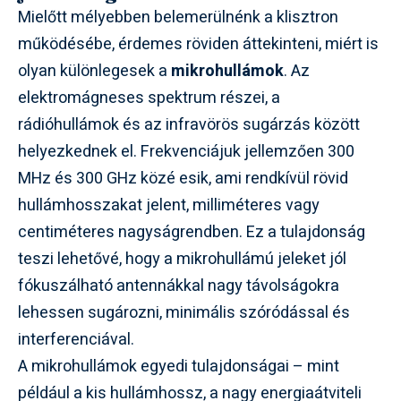
Mielőtt mélyebben belemerülnénk a klisztron
működésébe, érdemes röviden áttekinteni, miért is
olyan különlegesek a
mikrohullámok
. Az
elektromágneses spektrum részei, a
rádióhullámok és az infravörös sugárzás között
helyezkednek el. Frekvenciájuk jellemzően 300
MHz és 300 GHz közé esik, ami rendkívül rövid
hullámhosszakat jelent, milliméteres vagy
centiméteres nagyságrendben. Ez a tulajdonság
teszi lehetővé, hogy a mikrohullámú jeleket jól
fókuszálható antennákkal nagy távolságokra
lehessen sugározni, minimális szóródással és
interferenciával.
A mikrohullámok egyedi tulajdonságai – mint
például a kis hullámhossz, a nagy energiaátviteli