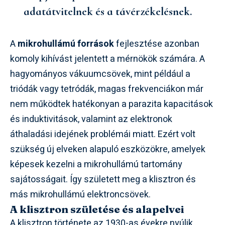
adatátvitelnek és a távérzékelésnek.
A
mikrohullámú források
fejlesztése azonban
komoly kihívást jelentett a mérnökök számára. A
hagyományos vákuumcsövek, mint például a
triódák vagy tetródák, magas frekvenciákon már
nem működtek hatékonyan a parazita kapacitások
és induktivitások, valamint az elektronok
áthaladási idejének problémái miatt. Ezért volt
szükség új elveken alapuló eszközökre, amelyek
képesek kezelni a mikrohullámú tartomány
sajátosságait. Így született meg a klisztron és
más mikrohullámú elektroncsövek.
A klisztron születése és alapelvei
A klisztron története az 1930-as évekre nyúlik