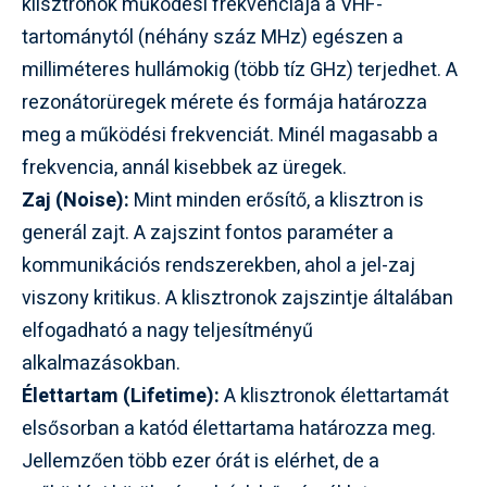
klisztronok működési frekvenciája a VHF-
tartománytól (néhány száz MHz) egészen a
milliméteres hullámokig (több tíz GHz) terjedhet. A
rezonátorüregek mérete és formája határozza
meg a működési frekvenciát. Minél magasabb a
frekvencia, annál kisebbek az üregek.
Zaj (Noise):
Mint minden erősítő, a klisztron is
generál zajt. A zajszint fontos paraméter a
kommunikációs rendszerekben, ahol a jel-zaj
viszony kritikus. A klisztronok zajszintje általában
elfogadható a nagy teljesítményű
alkalmazásokban.
Élettartam (Lifetime):
A klisztronok élettartamát
elsősorban a katód élettartama határozza meg.
Jellemzően több ezer órát is elérhet, de a