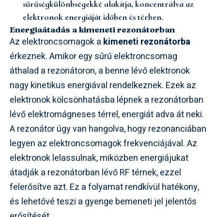
sűrűségkülönbségekké alakítja, koncentrálva az
elektronok energiáját időben és térben.
Energiaátadás a kimeneti rezonátorban
Az elektroncsomagok a
kimeneti rezonátorba
érkeznek. Amikor egy sűrű elektroncsomag
áthalad a rezonátoron, a benne lévő elektronok
nagy kinetikus energiával rendelkeznek. Ezek az
elektronok kölcsönhatásba lépnek a rezonátorban
lévő elektromágneses térrel, energiát adva át neki.
A rezonátor úgy van hangolva, hogy rezonanciában
legyen az elektroncsomagok frekvenciájával. Az
elektronok lelassulnak, miközben energiájukat
átadják a rezonátorban lévő RF térnek, ezzel
felerősítve azt. Ez a folyamat rendkívül hatékony,
és lehetővé teszi a gyenge bemeneti jel jelentős
erősítését.