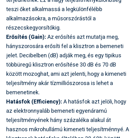
terjedhetnek. Ez a nagy teljesítménykülönbség
teszi őket alkalmassá a legkülönfélébb
alkalmazásokra, a műsorszórástól a
részecskegyorsítókig.
Erősítés (Gain):
Az erősítés azt mutatja meg,
hányszorosára erősíti fel a klisztron a bemeneti
jelet. Decibelben (dB) adják meg, és egy tipikus
többüregű klisztron erősítése 30 dB és 70 dB
között mozoghat, ami azt jelenti, hogy a kimeneti
teljesítmény akár tízmilliószorosa is lehet a
bemenetinek.
Hatásfok (Efficiency):
A hatásfok azt jelöli, hogy
az elektronnyaláb bemeneti egyenáramú
teljesítményének hány százaléka alakul át
hasznos mikrohullámú kimeneti teljesítménnyé. A