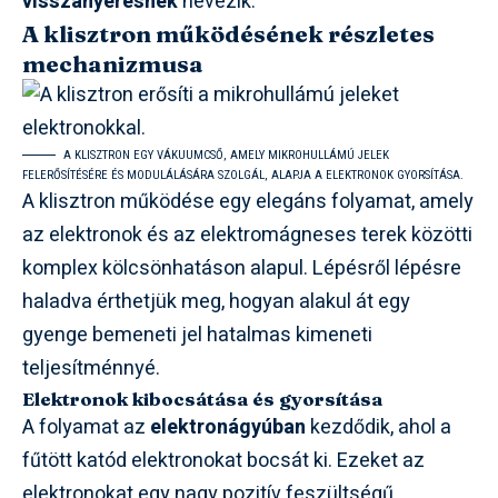
visszanyerésnek
nevezik.
A klisztron működésének részletes
mechanizmusa
A KLISZTRON EGY VÁKUUMCSŐ, AMELY MIKROHULLÁMÚ JELEK
FELERŐSÍTÉSÉRE ÉS MODULÁLÁSÁRA SZOLGÁL, ALAPJA A ELEKTRONOK GYORSÍTÁSA.
A klisztron működése egy elegáns folyamat, amely
az elektronok és az elektromágneses terek közötti
komplex kölcsönhatáson alapul. Lépésről lépésre
haladva érthetjük meg, hogyan alakul át egy
gyenge bemeneti jel hatalmas kimeneti
teljesítménnyé.
Elektronok kibocsátása és gyorsítása
A folyamat az
elektronágyúban
kezdődik, ahol a
fűtött katód elektronokat bocsát ki. Ezeket az
elektronokat egy nagy pozitív feszültségű