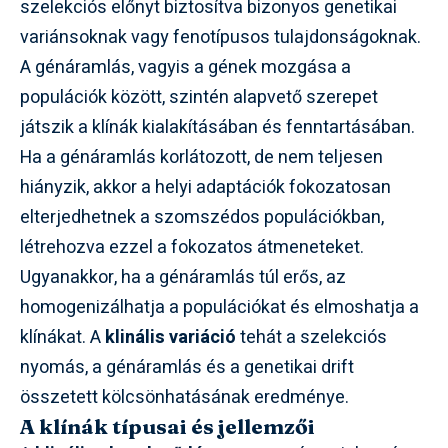
szelekciós előnyt biztosítva bizonyos genetikai
variánsoknak vagy fenotípusos tulajdonságoknak.
A génáramlás, vagyis a gének mozgása a
populációk között, szintén alapvető szerepet
játszik a klínák kialakításában és fenntartásában.
Ha a génáramlás korlátozott, de nem teljesen
hiányzik, akkor a helyi adaptációk fokozatosan
elterjedhetnek a szomszédos populációkban,
létrehozva ezzel a fokozatos átmeneteket.
Ugyanakkor, ha a génáramlás túl erős, az
homogenizálhatja a populációkat és elmoshatja a
klínákat. A
klinális variáció
tehát a szelekciós
nyomás, a génáramlás és a genetikai drift
összetett kölcsönhatásának eredménye.
A klínák típusai és jellemzői