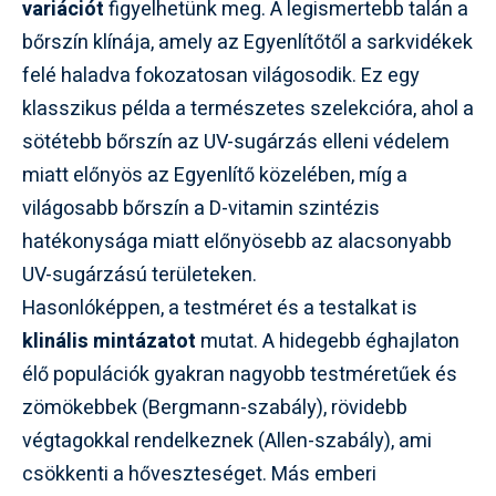
variációt
figyelhetünk meg. A legismertebb talán a
bőrszín klínája, amely az Egyenlítőtől a sarkvidékek
felé haladva fokozatosan világosodik. Ez egy
klasszikus példa a természetes szelekcióra, ahol a
sötétebb bőrszín az UV-sugárzás elleni védelem
miatt előnyös az Egyenlítő közelében, míg a
világosabb bőrszín a D-vitamin szintézis
hatékonysága miatt előnyösebb az alacsonyabb
UV-sugárzású területeken.
Hasonlóképpen, a testméret és a testalkat is
klinális mintázatot
mutat. A hidegebb éghajlaton
élő populációk gyakran nagyobb testméretűek és
zömökebbek (Bergmann-szabály), rövidebb
végtagokkal rendelkeznek (Allen-szabály), ami
csökkenti a hőveszteséget. Más emberi