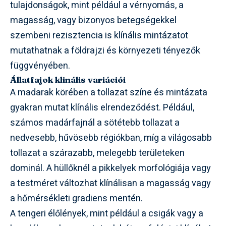
tulajdonságok, mint például a vérnyomás, a
magasság, vagy bizonyos betegségekkel
szembeni rezisztencia is klínális mintázatot
mutathatnak a földrajzi és környezeti tényezők
függvényében.
Állatfajok klinális variációi
A madarak körében a tollazat színe és mintázata
gyakran mutat klínális elrendeződést. Például,
számos madárfajnál a sötétebb tollazat a
nedvesebb, hűvösebb régiókban, míg a világosabb
tollazat a szárazabb, melegebb területeken
dominál. A hüllőknél a pikkelyek morfológiája vagy
a testméret változhat klínálisan a magasság vagy
a hőmérsékleti gradiens mentén.
A tengeri élőlények, mint például a csigák vagy a