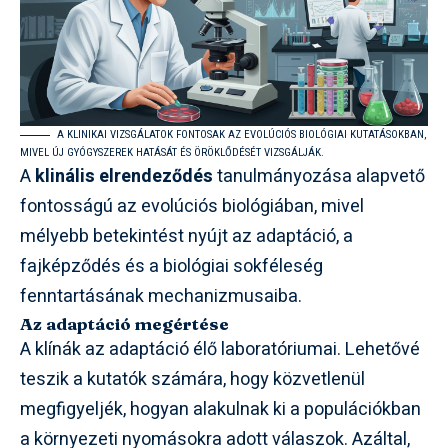
A KLINIKAI VIZSGÁLATOK FONTOSAK AZ EVOLÚCIÓS BIOLÓGIAI KUTATÁSOKBAN,
MIVEL ÚJ GYÓGYSZEREK HATÁSÁT ÉS ÖRÖKLŐDÉSÉT VIZSGÁLJÁK.
A
klinális elrendeződés
tanulmányozása alapvető
fontosságú az evolúciós biológiában, mivel
mélyebb betekintést nyújt az adaptáció, a
fajképződés és a biológiai sokféleség
fenntartásának mechanizmusaiba.
Az adaptáció megértése
A klínák az adaptáció élő laboratóriumai. Lehetővé
teszik a kutatók számára, hogy közvetlenül
megfigyeljék, hogyan alakulnak ki a populációkban
a környezeti nyomásokra adott válaszok. Azáltal,