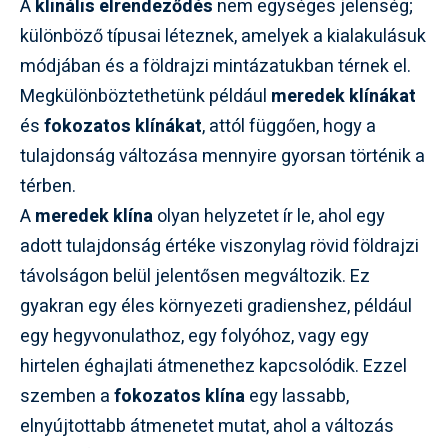
A
klinális elrendeződés
nem egységes jelenség;
különböző típusai léteznek, amelyek a kialakulásuk
módjában és a földrajzi mintázatukban térnek el.
Megkülönböztethetünk például
meredek klínákat
és
fokozatos klínákat
, attól függően, hogy a
tulajdonság változása mennyire gyorsan történik a
térben.
A
meredek klína
olyan helyzetet ír le, ahol egy
adott tulajdonság értéke viszonylag rövid földrajzi
távolságon belül jelentősen megváltozik. Ez
gyakran egy éles környezeti gradienshez, például
egy hegyvonulathoz, egy folyóhoz, vagy egy
hirtelen éghajlati átmenethez kapcsolódik. Ezzel
szemben a
fokozatos klína
egy lassabb,
elnyújtottabb átmenetet mutat, ahol a változás