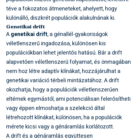
téve a fokozatos átmeneteket, ahelyett, hogy
különálló, diszkrét populációk alakulnának ki.
Genetikai drift
A
genetikai drift
, a génallél-gyakoriságok
véletlenszerű ingadozása, különösen kis
populációkban lehet jelentős hatású. Bár a drift
alapvetően véletlenszerű folyamat, és önmagában
nem hoz létre adaptív klínákat, hozzájárulhat a
genetikai variáció térbeli mintázatához. A drift
okozhatja, hogy a populációk véletlenszerűen
eltérnek egymástól, ami potenciálisan felerősítheti
vagy éppen elmoshatja a szelekció által
létrehozott klínákat, különösen, ha a populációk
mérete kicsi vagy a génáramlás korlátozott.
A drift és a génáramlás együttesen