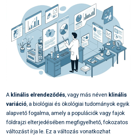
A
klinális elrendeződés
, vagy más néven
klinális
variáció
, a biológiai és ökológiai tudományok egyik
alapvető fogalma, amely a populációk vagy fajok
földrajzi elterjedésében megfigyelhető, fokozatos
változást írja le. Ez a változás vonatkozhat