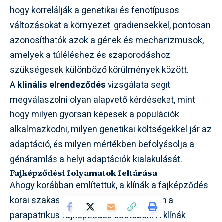
hogy korrelálják a genetikai és fenotípusos
változásokat a környezeti gradiensekkel, pontosan
azonosíthatók azok a gének és mechanizmusok,
amelyek a túléléshez és szaporodáshoz
szükségesek különböző körülmények között.
A
klinális elrendeződés
vizsgálata segít
megválaszolni olyan alapvető kérdéseket, mint
hogy milyen gyorsan képesek a populációk
alkalmazkodni, milyen genetikai költségekkel jár az
adaptáció, és milyen mértékben befolyásolja a
génáramlás a helyi adaptációk kialakulását.
Fajképződési folyamatok feltárása
Ahogy korábban említettük, a klínák a fajképződés
korai szakaszait tükrözhetik, különösen a
parapatrikus fajképződés esetében. A klínák