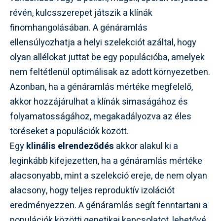
révén, kulcsszerepet játszik a klínák
finomhangolásában. A génáramlás
ellensúlyozhatja a helyi szelekciót azáltal, hogy
olyan allélokat juttat be egy populációba, amelyek
nem feltétlenül optimálisak az adott környezetben.
Azonban, ha a génáramlás mértéke megfelelő,
akkor hozzájárulhat a klínák simaságához és
folyamatosságához, megakadályozva az éles
töréseket a populációk között.
Egy
klinális elrendeződés
akkor alakul ki a
leginkább kifejezetten, ha a génáramlás mértéke
alacsonyabb, mint a szelekció ereje, de nem olyan
alacsony, hogy teljes reproduktív izolációt
eredményezzen. A génáramlás segít fenntartani a
populációk közötti genetikai kapcsolatot, lehetővé