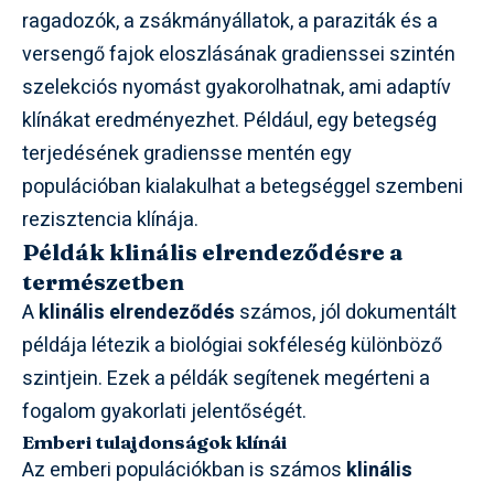
ragadozók, a zsákmányállatok, a paraziták és a
versengő fajok eloszlásának gradienssei szintén
szelekciós nyomást gyakorolhatnak, ami adaptív
klínákat eredményezhet. Például, egy betegség
terjedésének gradiensse mentén egy
populációban kialakulhat a betegséggel szembeni
rezisztencia klínája.
Példák klinális elrendeződésre a
természetben
A
klinális elrendeződés
számos, jól dokumentált
példája létezik a biológiai sokféleség különböző
szintjein. Ezek a példák segítenek megérteni a
fogalom gyakorlati jelentőségét.
Emberi tulajdonságok klínái
Az emberi populációkban is számos
klinális