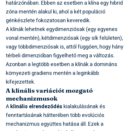
határzónában. Ebben az esetben a klína egy hibrid
zóna mentén alakul ki, ahol a két populáció
génkészlete fokozatosan keveredik.
A klínák lehetnek egydimenziósak (egy egyenes
vonal mentén), kétdimenziósak (egy sík felületen),
vagy többdimenziósak is, attól függően, hogy hány
térbeli dimenzióban figyelhető meg a változás.
Azonban a legtöbb esetben a klínák a domináns
környezeti gradiens mentén a leginkább
kifejezettek.
A klinális variációt mozgató
mechanizmusok
A
klinális elrendeződés
kialakulásának és
fenntartásának hátterében több evolúciós
mechanizmus együttes hatása áll. Ezek a