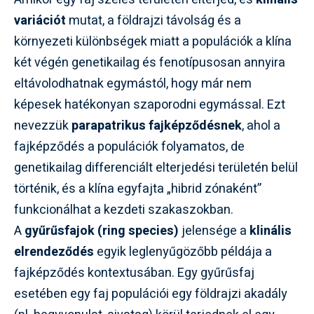
variációt
mutat, a földrajzi távolság és a
környezeti különbségek miatt a populációk a klína
két végén genetikailag és fenotípusosan annyira
eltávolodhatnak egymástól, hogy már nem
képesek hatékonyan szaporodni egymással. Ezt
nevezzük
parapatrikus fajképződésnek
, ahol a
fajképződés a populációk folyamatos, de
genetikailag differenciált elterjedési területén belül
történik, és a klína egyfajta „hibrid zónaként”
funkcionálhat a kezdeti szakaszokban.
A
gyűrűsfajok (ring species)
jelensége a
klinális
elrendeződés
egyik leglenyűgözőbb példája a
fajképződés kontextusában. Egy gyűrűsfaj
esetében egy faj populációi egy földrajzi akadály