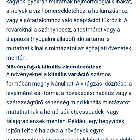
kagylók, gyakran mutatnak héjmorfológiai klínákat,
amelyek a víz hőmérsékletéhez, a hullámzáshoz
vagy a sótartalomhoz való adaptációt tükrözik. A
rovaroknál a szárnyhossz, a testméret vagy a
diapauza (nyugalmi állapot) időtartama is
mutathat klínális mintázatot az éghajlati övezetek
mentén.
Növényfajok klinális elrendeződése
A növényeknél a
klinális variáció
számos
formában megnyilvánulhat. A virágzás időzítése, a
levélméret és -forma, a növekedési habitus vagy a
szárazságtűrő képesség mind klínális mintázatot
mutathatnak a hőmérsékleti, csapadék- vagy
talajgradiensek mentén. Például, egy hegyvidéki
lejtőn felfelé haladva a növények egyre