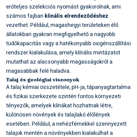
erőteljes szelekciós nyomást gyakorolnak, ami
számos fajban
klinális elrendeződéshez
vezethet. Például, magashegyi területeken élő
állatokban gyakran megfigyelhető a nagyobb
tüdőkapacitás vagy a hatékonyabb oxigénszállítási
rendszer kialakulása, amely klínális mintázatot
mutathat az alacsonyabb magasságokról a
magasabbak felé haladva.
Talaj és geológiai viszonyok
A talaj kémiai összetétele, pH-ja, tápanyagtartalma
és fizikai szerkezete szintén fontos környezeti
tényezők, amelyek klínákat hozhatnak létre,
különösen növények és talajlakó élőlények
esetében. Például, a nehézfémekkel szennyezett
talajok mentén a növényekben kialakulhat a