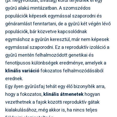
(pl. hegyvonulat, sivatag) körül terjednek el egy
gyűrű alakú mintázatban. A szomszédos
populációk képesek egymással szaporodni és
génáramlást fenntartani, de a gyűrű két végén lévő
populációk, bár közvetve kapcsolódnak
egymáshoz a gyűrűn keresztül, már nem képesek
egymással szaporodni. Ez a reproduktív izoláció a
gyűrű mentén felhalmozódott genetikai és
fenotípusos különbségek eredménye, amelyek a
klinális variáció
fokozatos felhalmozódásából
erednek.
Egy ilyen gyűrűsfaj tehát egy élő bizonyíték arra,
hogy a fokozatos,
klinális átmenetek
hogyan
vezethetnek a fajok közötti reproduktív gátak
kialakulásához, még akkor is, ha nincs teljes