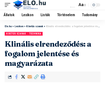
Aa
Állatok
Lexikon
Listák
Történelem
Tudomány
Elo.hu
>
Lexikon
>
K betűs szavak
>
Klinális elrendeződés: a fogalom jelentése és magyarázata
K BETŰS SZAVAK
TECHNIKA
Klinális elrendeződés: a
fogalom jelentése és
magyarázata