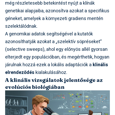
még részletesebb betekintést nyújt a klínák
genetikai alapjaiba, azonosítva azokat a specifikus
géneket, amelyek a környezeti gradiens mentén
szelektálódnak.
A genomikai adatok segítségével a kutatók
azonosíthatják azokat a „szelektív söpréseket”
(selective sweeps), ahol egy előnyös allél gyorsan
elterjedt egy populációban, és megérthetik, hogyan
járulnak hozzá ezek a lokális adaptációk a
klinális
elrendeződés
kialakulásához.
A klinális vizsgálatok jelentősége az
evolúciós biológiában