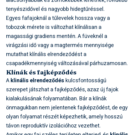
alacsonyabbak és zömökebbek lehetnek, rövidebb
tenyészidővel és nagyobb hidegtűréssel.
Egyes fafajoknál a tűlevelek hossza vagy a
tobozok mérete is változhat klínálisan a
magassági gradiens mentén. A füveknél a
virágzási idő vagy a magtermés mennyisége
mutathat klínális elrendeződést a
csapadékmennyiség változásával párhuzamosan.
Klínák és fajképződés
A
klinális elrendeződés
kulcsfontosságú
szerepet játszhat a fajképződés, azaz új fajok
kialakulásának folyamatában. Bár a klínák
önmagukban nem jelentenek fajképződést, de egy
olyan folyamat részét képezhetik, amely hosszú
távon reproduktív izolációhoz vezethet.
Amikor egy faj széles területen elterjed, és
klinális