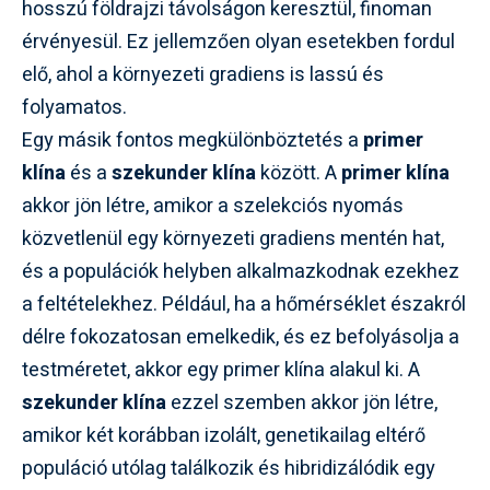
hosszú földrajzi távolságon keresztül, finoman
érvényesül. Ez jellemzően olyan esetekben fordul
elő, ahol a környezeti gradiens is lassú és
folyamatos.
Egy másik fontos megkülönböztetés a
primer
klína
és a
szekunder klína
között. A
primer klína
akkor jön létre, amikor a szelekciós nyomás
közvetlenül egy környezeti gradiens mentén hat,
és a populációk helyben alkalmazkodnak ezekhez
a feltételekhez. Például, ha a hőmérséklet északról
délre fokozatosan emelkedik, és ez befolyásolja a
testméretet, akkor egy primer klína alakul ki. A
szekunder klína
ezzel szemben akkor jön létre,
amikor két korábban izolált, genetikailag eltérő
populáció utólag találkozik és hibridizálódik egy