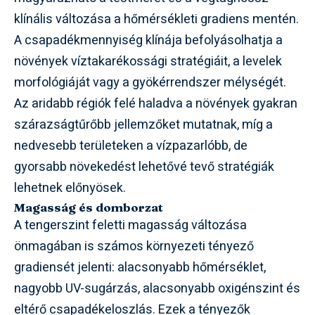
klínális változása a hőmérsékleti gradiens mentén.
A csapadékmennyiség klínája befolyásolhatja a
növények víztakarékossági stratégiáit, a levelek
morfológiáját vagy a gyökérrendszer mélységét.
Az aridabb régiók felé haladva a növények gyakran
szárazságtűrőbb jellemzőket mutatnak, míg a
nedvesebb területeken a vízpazarlóbb, de
gyorsabb növekedést lehetővé tevő stratégiák
lehetnek előnyösek.
Magasság és domborzat
A tengerszint feletti magasság változása
önmagában is számos környezeti tényező
gradiensét jelenti: alacsonyabb hőmérséklet,
nagyobb UV-sugárzás, alacsonyabb oxigénszint és
eltérő csapadékeloszlás. Ezek a tényezők