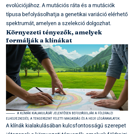
evolúciójához. A mutációs ráta és a mutációk
típusa befolyásolhatja a genetikai variáció elérhető
spektrumát, amelyen a szelekció dolgozhat.
Környezeti tényezők, amelyek
formálják a klínákat
A KLÍMÁK KIALAKULÁSÁT JELENTŐSEN BEFOLYÁSOLJÁK A FÖLDRAJZI
ELHELYEZKEDÉS, A TENGERSZINT FELETTI MAGASSÁG ÉS A HELYI LÉGÁRAMLATOK.
A klínák kialakulásában kulcsfontosságú szerepet