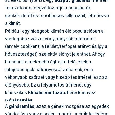
szelekciós nyomás egy
adaptív gradiens
mentén
fokozatosan megváltoztatja a populációk
génkészletét és fenotípusos jellemzőit, létrehozva
a klínát.
Például, egy hidegebb klímán élő populációban a
vastagabb szőrzet vagy nagyobb testméret
(amely csökkenti a felület/térfogat arányt és így a
hőveszteséget) szelektív előnyt jelenthet. Ahogy
haladunk a melegebb éghajlat felé, ezek a
tulajdonságok hátrányossá válhatnak, és a
vékonyabb szőrzet vagy kisebb testméret lesz az
előnyösebb. Ez a folyamatos átmenet egy
klasszikus
klinális mintázatot
eredményez.
Génáramlás
A
génáramlás
, azaz a gének mozgása az egyedek
vándorlása vagy a pollen, magok, spórák terjedése