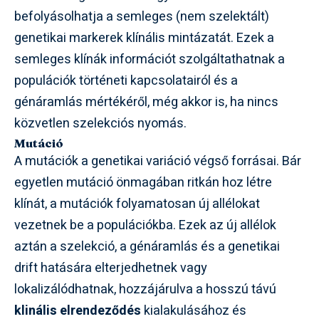
befolyásolhatja a semleges (nem szelektált)
genetikai markerek klínális mintázatát. Ezek a
semleges klínák információt szolgáltathatnak a
populációk történeti kapcsolatairól és a
génáramlás mértékéről, még akkor is, ha nincs
közvetlen szelekciós nyomás.
Mutáció
A mutációk a genetikai variáció végső forrásai. Bár
egyetlen mutáció önmagában ritkán hoz létre
klínát, a mutációk folyamatosan új allélokat
vezetnek be a populációkba. Ezek az új allélok
aztán a szelekció, a génáramlás és a genetikai
drift hatására elterjedhetnek vagy
lokalizálódhatnak, hozzájárulva a hosszú távú
klinális elrendeződés
kialakulásához és