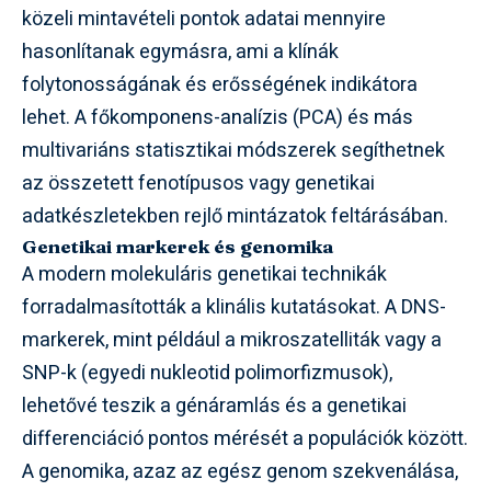
közeli mintavételi pontok adatai mennyire
hasonlítanak egymásra, ami a klínák
folytonosságának és erősségének indikátora
lehet. A főkomponens-analízis (PCA) és más
multivariáns statisztikai módszerek segíthetnek
az összetett fenotípusos vagy genetikai
adatkészletekben rejlő mintázatok feltárásában.
Genetikai markerek és genomika
A modern molekuláris genetikai technikák
forradalmasították a klinális kutatásokat. A DNS-
markerek, mint például a mikroszatelliták vagy a
SNP-k (egyedi nukleotid polimorfizmusok),
lehetővé teszik a génáramlás és a genetikai
differenciáció pontos mérését a populációk között.
A genomika, azaz az egész genom szekvenálása,