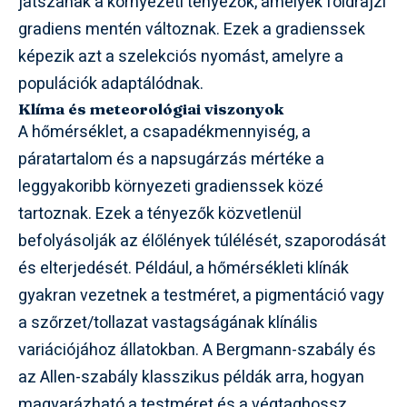
játszanak a környezeti tényezők, amelyek földrajzi
gradiens mentén változnak. Ezek a gradienssek
képezik azt a szelekciós nyomást, amelyre a
populációk adaptálódnak.
Klíma és meteorológiai viszonyok
A hőmérséklet, a csapadékmennyiség, a
páratartalom és a napsugárzás mértéke a
leggyakoribb környezeti gradienssek közé
tartoznak. Ezek a tényezők közvetlenül
befolyásolják az élőlények túlélését, szaporodását
és elterjedését. Például, a hőmérsékleti klínák
gyakran vezetnek a testméret, a pigmentáció vagy
a szőrzet/tollazat vastagságának klínális
variációjához állatokban. A Bergmann-szabály és
az Allen-szabály klasszikus példák arra, hogyan
magyarázható a testméret és a végtaghossz