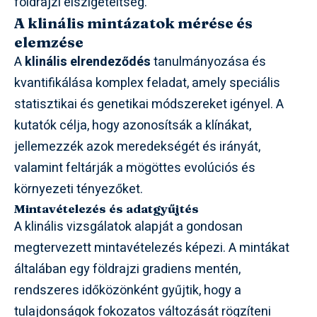
földrajzi elszigeteltség.
A klinális mintázatok mérése és
elemzése
A
klinális elrendeződés
tanulmányozása és
kvantifikálása komplex feladat, amely speciális
statisztikai és genetikai módszereket igényel. A
kutatók célja, hogy azonosítsák a klínákat,
jellemezzék azok meredekségét és irányát,
valamint feltárják a mögöttes evolúciós és
környezeti tényezőket.
Mintavételezés és adatgyűjtés
A klinális vizsgálatok alapját a gondosan
megtervezett mintavételezés képezi. A mintákat
általában egy földrajzi gradiens mentén,
rendszeres időközönként gyűjtik, hogy a
tulajdonságok fokozatos változását rögzíteni