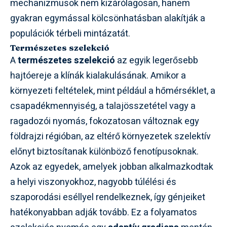
mechanizmusok nem kizárólagosan, hanem
gyakran egymással kölcsönhatásban alakítják a
populációk térbeli mintázatát.
Természetes szelekció
A
természetes szelekció
az egyik legerősebb
hajtóereje a klínák kialakulásának. Amikor a
környezeti feltételek, mint például a hőmérséklet, a
csapadékmennyiség, a talajösszetétel vagy a
ragadozói nyomás, fokozatosan változnak egy
földrajzi régióban, az eltérő környezetek szelektív
előnyt biztosítanak különböző fenotípusoknak.
Azok az egyedek, amelyek jobban alkalmazkodtak
a helyi viszonyokhoz, nagyobb túlélési és
szaporodási eséllyel rendelkeznek, így génjeiket
hatékonyabban adják tovább. Ez a folyamatos