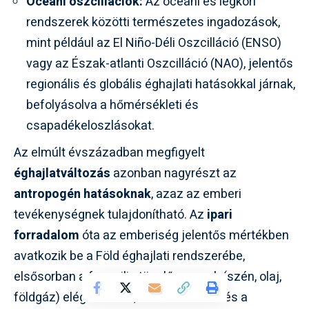
Óceáni oszcillációk:
Az óceáni és légköri
rendszerek közötti természetes ingadozások,
mint például az El Niño-Déli Oszcilláció (ENSO)
vagy az Észak-atlanti Oszcilláció (NAO), jelentős
regionális és globális éghajlati hatásokkal járnak,
befolyásolva a hőmérsékleti és
csapadékeloszlásokat.
Az elmúlt évszázadban megfigyelt
éghajlatváltozás
azonban nagyrészt az
antropogén hatásoknak
, azaz az emberi
tevékenységnek tulajdonítható. Az
ipari
forradalom
óta az emberiség jelentős mértékben
avatkozik be a Föld éghajlati rendszerébe,
elsősorban a fosszilis tüzelőanyagok (szén, olaj,
földgáz) elégetésével, az erdőirtással és a