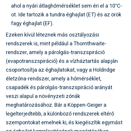
ahol a nyári átlaghőmérséklet sem éri el a 10°C-
ot. Ide tartozik a tundra éghajlat (ET) és az örök
fagy éghajlat (EF).
Ezeken kívül léteznek más osztályozási
rendszerek is, mint például a Thornthwaite-
rendszer, amely a párolgás-transzspiráció
(evapotranszspiráció) és a vízháztartás alapján
csoportosítja az éghajlatokat, vagy a Holdridge
életzóna-rendszer, amely a hőmérséklet,
csapadék és párolgás-transzspiráció arányát
veszi alapul a növényzeti zónák
meghatározásához. Bár a Köppen-Geiger a
legelterjedtebb, a különböző rendszerek eltérő
szempontokat emelnek ki, és kiegészítik egymást