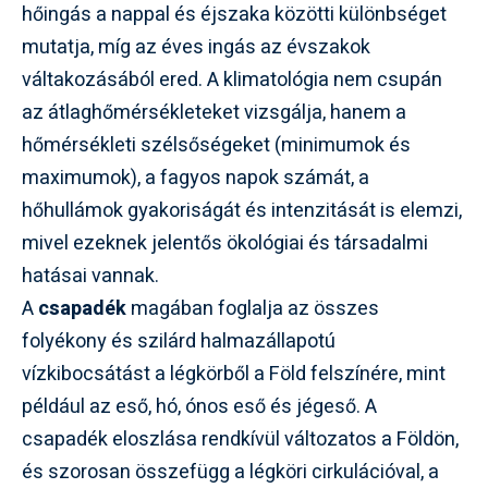
hőingás a nappal és éjszaka közötti különbséget
mutatja, míg az éves ingás az évszakok
váltakozásából ered. A klimatológia nem csupán
az átlaghőmérsékleteket vizsgálja, hanem a
hőmérsékleti szélsőségeket (minimumok és
maximumok), a fagyos napok számát, a
hőhullámok gyakoriságát és intenzitását is elemzi,
mivel ezeknek jelentős ökológiai és társadalmi
hatásai vannak.
A
csapadék
magában foglalja az összes
folyékony és szilárd halmazállapotú
vízkibocsátást a légkörből a Föld felszínére, mint
például az eső, hó, ónos eső és jégeső. A
csapadék eloszlása rendkívül változatos a Földön,
és szorosan összefügg a légköri cirkulációval, a