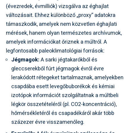
(évezredek, évmilliók) vizsgálva az éghajlat
változásait. Ehhez különböző „proxy” adatokra
támaszkodik, amelyek nem közvetlen éghajlati
mérések, hanem olyan természetes archívumok,
amelyek információkat őriznek a múltról. A
legfontosabb paleoklimatológiai források:
Jégmagok:
A sarki jégtakarókból és
gleccserekből fúrt jégmagok évről évre
lerakódott rétegeket tartalmaznak, amelyekben
csapdába esett levegőbuborékok és kémiai
izotópok információt szolgáltatnak a múltbeli
légkör összetételéről (pl. CO2-koncentráció),
hőmérsékletéről és csapadékáról akár több
százezer évre visszamenőleg.