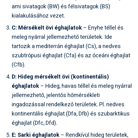
ami sivatagok (BW) és félsivatagok (BS)
kialakulásához vezet.
C: Mérsékelt övi éghajlatok
– Enyhe téllel és
meleg nyárral jellemezhető területek. Ide
tartozik a mediterrán éghajlat (Cs), a nedves
szubtrópusi éghajlat (Cfa) és az óceáni éghajlat
(Cfb).
D: Hideg mérsékelt övi (kontinentális)
éghajlatok
– Hideg, havas téllel és meleg nyárral
jellemezhető, jelentős hőmérsékleti
ingadozással rendelkező területek. Pl. nedves
kontinentális éghajlat (Dfa, Dfb) és szubarktikus
éghajlat (Dfc, Dfd).
E: Sarki éghajlatok
– Rendkívül hideg területek,