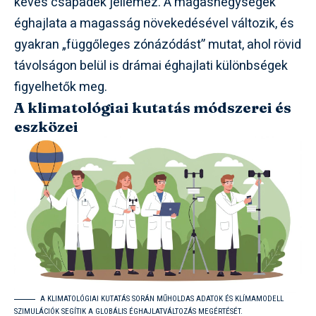
kevés csapadék jellemez. A magashegységek
éghajlata a magasság növekedésével változik, és
gyakran „függőleges zónázódást” mutat, ahol rövid
távolságon belül is drámai éghajlati különbségek
figyelhetők meg.
A klimatológiai kutatás módszerei és
eszközei
A KLIMATOLÓGIAI KUTATÁS SORÁN MŰHOLDAS ADATOK ÉS KLÍMAMODELL
SZIMULÁCIÓK SEGÍTIK A GLOBÁLIS ÉGHAJLATVÁLTOZÁS MEGÉRTÉSÉT.