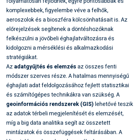
folyamatosan fejlődnek, egyre pontosabbak és
komplexebbek, figyelembe véve a felhők,
aeroszolok és a bioszféra kölcsönhatásait is. Az
előrejelzések segítenek a döntéshozóknak
felkészülni a jövőbeli éghajlatváltozásra és
kidolgozni a mérséklési és alkalmazkodási
stratégiákat.
Az
adatgyűjtés és elemzés
az összes fenti
módszer szerves része. A hatalmas mennyiségű
éghajlati adat feldolgozásához fejlett statisztikai
és számítógépes technikákra van szükség. A
geoinformációs rendszerek (GIS)
lehetővé teszik
az adatok térbeli megjelenítését és elemzését,
míg a big data analitika segít az összetett
mintázatok és összefüggések feltárásában. A