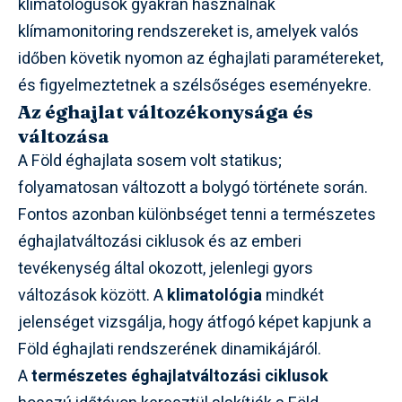
klimatológusok gyakran használnak
klímamonitoring rendszereket is, amelyek valós
időben követik nyomon az éghajlati paramétereket,
és figyelmeztetnek a szélsőséges eseményekre.
Az éghajlat változékonysága és
változása
A Föld éghajlata sosem volt statikus;
folyamatosan változott a bolygó története során.
Fontos azonban különbséget tenni a természetes
éghajlatváltozási ciklusok és az emberi
tevékenység által okozott, jelenlegi gyors
változások között. A
klimatológia
mindkét
jelenséget vizsgálja, hogy átfogó képet kapjunk a
Föld éghajlati rendszerének dinamikájáról.
A
természetes éghajlatváltozási ciklusok