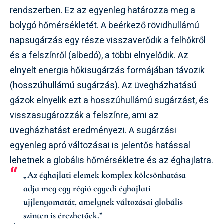
rendszerben. Ez az egyenleg határozza meg a
bolygó hőmérsékletét. A beérkező rövidhullámú
napsugárzás egy része visszaverődik a felhőkről
és a felszínről (albedó), a többi elnyelődik. Az
elnyelt energia hőkisugárzás formájában távozik
(hosszúhullámú sugárzás). Az üvegházhatású
gázok elnyelik ezt a hosszúhullámú sugárzást, és
visszasugározzák a felszínre, ami az
üvegházhatást eredményezi. A sugárzási
egyenleg apró változásai is jelentős hatással
lehetnek a globális hőmérsékletre és az éghajlatra.
„Az éghajlati elemek komplex kölcsönhatása
adja meg egy régió egyedi éghajlati
ujjlenyomatát, amelynek változásai globális
szinten is érezhetőek.”