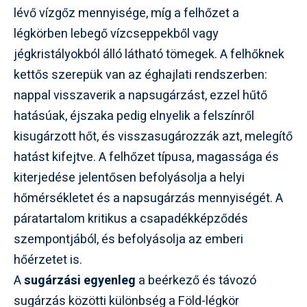
lévő vízgőz mennyisége, míg a felhőzet a
légkörben lebegő vízcseppekből vagy
jégkristályokból álló látható tömegek. A felhőknek
kettős szerepük van az éghajlati rendszerben:
nappal visszaverik a napsugárzást, ezzel hűtő
hatásúak, éjszaka pedig elnyelik a felszínről
kisugárzott hőt, és visszasugározzák azt, melegítő
hatást kifejtve. A felhőzet típusa, magassága és
kiterjedése jelentősen befolyásolja a helyi
hőmérsékletet és a napsugárzás mennyiségét. A
páratartalom kritikus a csapadékképződés
szempontjából, és befolyásolja az emberi
hőérzetet is.
A
sugárzási egyenleg
a beérkező és távozó
sugárzás közötti különbség a Föld-légkör