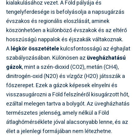
kialakulásához vezet. A Föld pályája és
tengelyferdesége is befolyásolja a napsugárzás
évszakos és regionális eloszlását, aminek
köszönhetően a különböző évszakok és az eltérő
hosszúságú nappalok és éjszakák váltakoznak.
A
légkör összetétele
kulcsfontosságú az éghajlat
szabályozásában. Különösen az
üvegházhatású
gázok
, mint a szén-dioxid (CO2), metán (CH4),
dinitrogén-oxid (N2O) és vízgőz (H2O) játsszák a
főszerepet. Ezek a gázok képesek elnyelni és
visszasugározni a Föld felszínéről kisugárzott hőt,
ezáltal melegen tartva a bolygót. Az üvegházhatás
természetes jelenség, amely nélkül a Föld
átlaghőmérséklete jóval alacsonyabb lenne, és az
élet a jelenlegi formájában nem létezhetne.