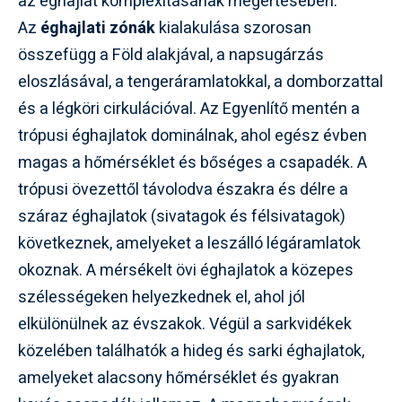
az éghajlat komplexitásának megértésében.
Az
éghajlati zónák
kialakulása szorosan
összefügg a Föld alakjával, a napsugárzás
eloszlásával, a tengeráramlatokkal, a domborzattal
és a légköri cirkulációval. Az Egyenlítő mentén a
trópusi éghajlatok dominálnak, ahol egész évben
magas a hőmérséklet és bőséges a csapadék. A
trópusi övezettől távolodva északra és délre a
száraz éghajlatok (sivatagok és félsivatagok)
következnek, amelyeket a leszálló légáramlatok
okoznak. A mérsékelt övi éghajlatok a közepes
szélességeken helyezkednek el, ahol jól
elkülönülnek az évszakok. Végül a sarkvidékek
közelében találhatók a hideg és sarki éghajlatok,
amelyeket alacsony hőmérséklet és gyakran