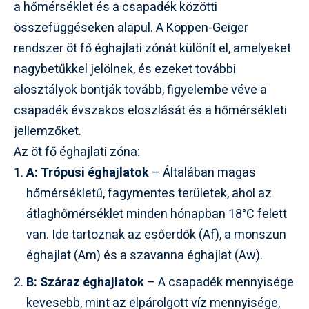
a hőmérséklet és a csapadék közötti
összefüggéseken alapul. A Köppen-Geiger
rendszer öt fő éghajlati zónát különít el, amelyeket
nagybetűkkel jelölnek, és ezeket további
alosztályok bontják tovább, figyelembe véve a
csapadék évszakos eloszlását és a hőmérsékleti
jellemzőket.
Az öt fő éghajlati zóna:
A: Trópusi éghajlatok
– Általában magas
hőmérsékletű, fagymentes területek, ahol az
átlaghőmérséklet minden hónapban 18°C felett
van. Ide tartoznak az esőerdők (Af), a monszun
éghajlat (Am) és a szavanna éghajlat (Aw).
B: Száraz éghajlatok
– A csapadék mennyisége
kevesebb, mint az elpárolgott víz mennyisége,