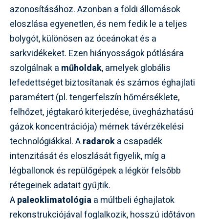
azonosításához. Azonban a földi állomások
eloszlása egyenetlen, és nem fedik le a teljes
bolygót, különösen az óceánokat és a
sarkvidékeket. Ezen hiányosságok pótlására
szolgálnak a
műholdak
, amelyek globális
lefedettséget biztosítanak és számos éghajlati
paramétert (pl. tengerfelszín hőmérséklete,
felhőzet, jégtakaró kiterjedése, üvegházhatású
gázok koncentrációja) mérnek távérzékelési
technológiákkal. A
radarok
a csapadék
intenzitását és eloszlását figyelik, míg a
légballonok és repülőgépek a légkör felsőbb
rétegeinek adatait gyűjtik.
A
paleoklimatológia
a múltbeli éghajlatok
rekonstrukciójával foglalkozik, hosszú időtávon