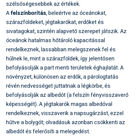
szélsőségesebbek az értékek.
A
felszínborítás
, beleértve az óceánokat,
szárazföldeket, jégtakarókat, erdőket és
sivatagokat, szintén alapvető szerepet játszik. Az
óceánok hatalmas hőtároló kapacitással
rendelkeznek, lassabban melegszenek fel és
hűlnek le, mint a szárazföldek, így jelentősen
befolyásolják a part menti területek éghajlatát. A
növényzet, különösen az erdők, a párologtatás
révén nedvességet juttatnak a légkörbe, és
befolyásolják az albedót (a felszín fényvisszaverő
képességét). A jégtakarók magas albedóval
rendelkeznek, visszaverik a napsugárzást, ezzel
hűtve a bolygót; olvadásuk azonban csökkenti az
albedót és felerősíti a melegedést.