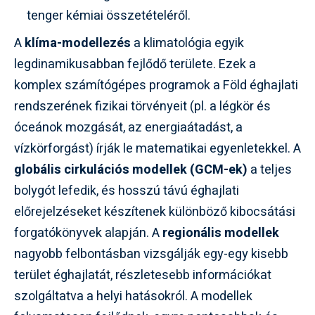
tenger kémiai összetételéről.
A
klíma-modellezés
a klimatológia egyik
legdinamikusabban fejlődő területe. Ezek a
komplex számítógépes programok a Föld éghajlati
rendszerének fizikai törvényeit (pl. a légkör és
óceánok mozgását, az energiaátadást, a
vízkörforgást) írják le matematikai egyenletekkel. A
globális cirkulációs modellek (GCM-ek)
a teljes
bolygót lefedik, és hosszú távú éghajlati
előrejelzéseket készítenek különböző kibocsátási
forgatókönyvek alapján. A
regionális modellek
nagyobb felbontásban vizsgálják egy-egy kisebb
terület éghajlatát, részletesebb információkat
szolgáltatva a helyi hatásokról. A modellek