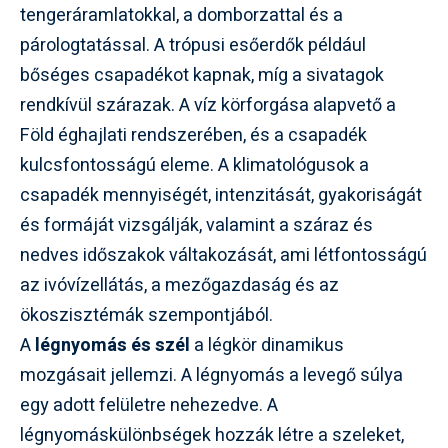
tengeráramlatokkal, a domborzattal és a
párologtatással. A trópusi esőerdők például
bőséges csapadékot kapnak, míg a sivatagok
rendkívül szárazak. A víz körforgása alapvető a
Föld éghajlati rendszerében, és a csapadék
kulcsfontosságú eleme. A klimatológusok a
csapadék mennyiségét, intenzitását, gyakoriságát
és formáját vizsgálják, valamint a száraz és
nedves időszakok váltakozását, ami létfontosságú
az ivóvízellátás, a mezőgazdaság és az
ökoszisztémák szempontjából.
A
légnyomás és szél
a légkör dinamikus
mozgásait jellemzi. A légnyomás a levegő súlya
egy adott felületre nehezedve. A
légnyomáskülönbségek hozzák létre a szeleket,