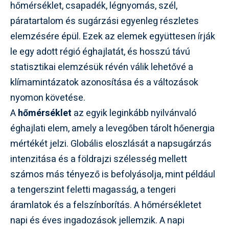
hőmérséklet, csapadék, légnyomás, szél,
páratartalom és sugárzási egyenleg részletes
elemzésére épül. Ezek az elemek együttesen írják
le egy adott régió éghajlatát, és hosszú távú
statisztikai elemzésük révén válik lehetővé a
klímamintázatok azonosítása és a változások
nyomon követése.
A
hőmérséklet
az egyik leginkább nyilvánvaló
éghajlati elem, amely a levegőben tárolt hőenergia
mértékét jelzi. Globális eloszlását a napsugárzás
intenzitása és a földrajzi szélesség mellett
számos más tényező is befolyásolja, mint például
a tengerszint feletti magasság, a tengeri
áramlatok és a felszínborítás. A hőmérsékletet
napi és éves ingadozások jellemzik. A napi