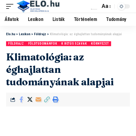
Aa
Állatok
Lexikon
Listák
Történelem
Tudomány
Elo.hu
>
Lexikon
>
Földrajz
>
Klimatológia: az éghajlattan tudományának alapjai
FÖLDRAJZ
FÖLDTUDOMÁNYOK
K BETŰS SZAVAK
KÖRNYEZET
Klimatológia: az
éghajlattan
tudományának alapjai