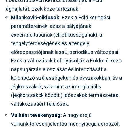
hosszú időtávon keresztül alakítják a Föld
éghajlatát. Ezek közé tartoznak:
Milanković-ciklusok:
Ezek a Föld keringési
paramétereinek, azaz a pályájának
excentricitásának (elliptikusságának), a
tengelyferdeségének és a tengely
előrecessziójának lassú, periodikus változásai.
Ezek a változások befolyásolják a Földre érkező
napsugárzás eloszlását és intenzitását a
különböző szélességeken és évszakokban, és a
jégkorszakok, valamint az interglaciális
(jégkorszakok közötti) időszakok természetes
váltakozásáért felelősek.
Vulkáni tevékenység:
A nagy erejű
vulkánkitörések jelentős mennyiségű aeroszolt