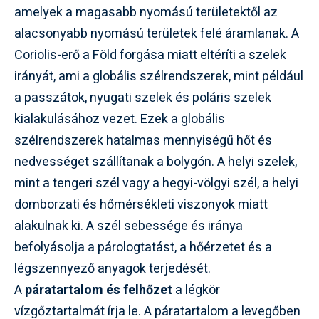
amelyek a magasabb nyomású területektől az
alacsonyabb nyomású területek felé áramlanak. A
Coriolis-erő a Föld forgása miatt eltéríti a szelek
irányát, ami a globális szélrendszerek, mint például
a passzátok, nyugati szelek és poláris szelek
kialakulásához vezet. Ezek a globális
szélrendszerek hatalmas mennyiségű hőt és
nedvességet szállítanak a bolygón. A helyi szelek,
mint a tengeri szél vagy a hegyi-völgyi szél, a helyi
domborzati és hőmérsékleti viszonyok miatt
alakulnak ki. A szél sebessége és iránya
befolyásolja a párologtatást, a hőérzetet és a
légszennyező anyagok terjedését.
A
páratartalom és felhőzet
a légkör
vízgőztartalmát írja le. A páratartalom a levegőben