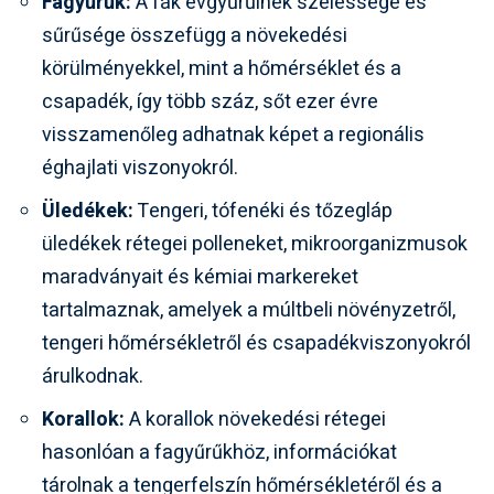
Fagyűrűk:
A fák évgyűrűinek szélessége és
sűrűsége összefügg a növekedési
körülményekkel, mint a hőmérséklet és a
csapadék, így több száz, sőt ezer évre
visszamenőleg adhatnak képet a regionális
éghajlati viszonyokról.
Üledékek:
Tengeri, tófenéki és tőzegláp
üledékek rétegei polleneket, mikroorganizmusok
maradványait és kémiai markereket
tartalmaznak, amelyek a múltbeli növényzetről,
tengeri hőmérsékletről és csapadékviszonyokról
árulkodnak.
Korallok:
A korallok növekedési rétegei
hasonlóan a fagyűrűkhöz, információkat
tárolnak a tengerfelszín hőmérsékletéről és a