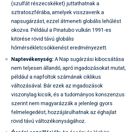
(szulfát részecskéket) juttathatnak a
sztratoszférába, amelyek visszaverik a
napsugárzást, ezzel átmeneti globális lehűlést
okozva. Például a Pinatubo vulkán 1991-es
kitörése rövid távú globális
hőmérsékletcsökkenést eredményezett.
Naptevékenység:
A Nap sugárzási kibocsátása
nem teljesen állandó, apró ingadozásokat mutat,
például a napfoltok számának ciklikus
változásával. Bár ezek az ingadozások
viszonylag kicsik, és a tudományos konszenzus
szerint nem magyarázzák a jelenlegi gyors
felmelegedést, hozzájárulhatnak az éghajlat
rövid távú változékonyságához.