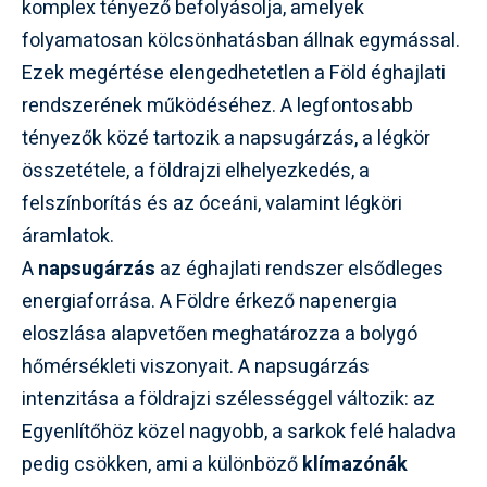
komplex tényező befolyásolja, amelyek
folyamatosan kölcsönhatásban állnak egymással.
Ezek megértése elengedhetetlen a Föld éghajlati
rendszerének működéséhez. A legfontosabb
tényezők közé tartozik a napsugárzás, a légkör
összetétele, a földrajzi elhelyezkedés, a
felszínborítás és az óceáni, valamint légköri
áramlatok.
A
napsugárzás
az éghajlati rendszer elsődleges
energiaforrása. A Földre érkező napenergia
eloszlása alapvetően meghatározza a bolygó
hőmérsékleti viszonyait. A napsugárzás
intenzitása a földrajzi szélességgel változik: az
Egyenlítőhöz közel nagyobb, a sarkok felé haladva
pedig csökken, ami a különböző
klímazónák