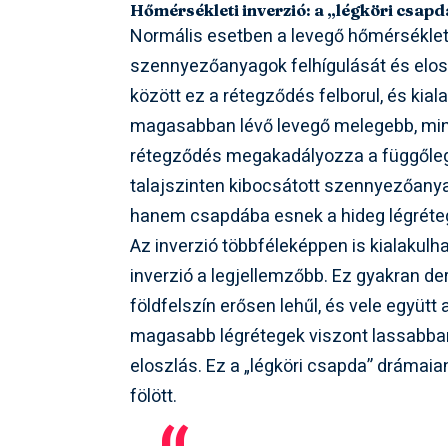
Hőmérsékleti inverzió: a „légköri csapd
Normális esetben a levegő hőmérséklet
szennyezőanyagok felhígulását és elos
között ez a rétegződés felborul, és kial
magasabban lévő levegő melegebb, mint a
rétegződés megakadályozza a függőleg
talajszinten kibocsátott szennyezőanya
hanem csapdába esnek a hideg légrétegb
Az inverzió többféleképpen is kialakulh
inverzió a legjellemzőbb. Ez gyakran de
földfelszín erősen lehűl, és vele együtt a
magasabb légrétegek viszont lassabban hű
eloszlás. Ez a „légköri csapda” drámaia
fölött.