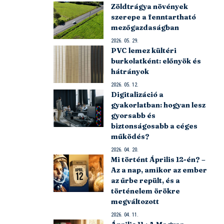
Zöldtrágya növények
szerepe a fenntartható
mezőgazdaságban
2026. 05. 29.
PVC lemez kültéri
burkolatként: előnyök és
hátrányok
2026. 05. 12.
Digitalizáció a
gyakorlatban: hogyan lesz
gyorsabb és
biztonságosabb a céges
működés?
2026. 04. 20.
Mi történt Április 12-én? –
Az a nap, amikor az ember
az űrbe repült, és a
történelem örökre
megváltozott
2026. 04. 11.