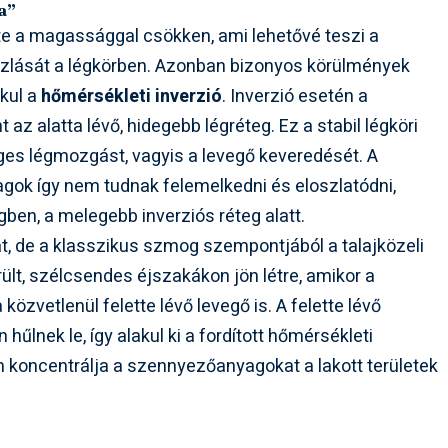
a”
e a magassággal csökken, ami lehetővé teszi a
zlását a légkörben. Azonban bizonyos körülmények
akul a
hőmérsékleti inverzió
. Inverzió esetén a
z alatta lévő, hidegebb légréteg. Ez a stabil légköri
es légmozgást, vagyis a levegő keveredését. A
gok így nem tudnak felemelkedni és eloszlatódni,
en, a melegebb inverziós réteg alatt.
at, de a klasszikus szmog szempontjából a talajközeli
rült, szélcsendes éjszakákon jön létre, amikor a
 közvetlenül felette lévő levegő is. A felette lévő
lnek le, így alakul ki a fordított hőmérsékleti
n koncentrálja a szennyezőanyagokat a lakott területek