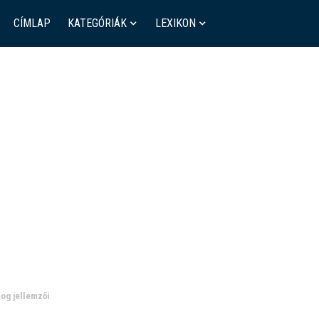
CÍMLAP
KATEGÓRIÁK
LEXIKON
og jellemzői