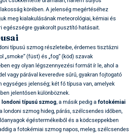
ágot csökkentette drámaian, hanem súlyos
 lakosság körében. A jelenség megértéséhez
juk meg kialakulásának meteorológiai, kémiai és
i egészségre gyakorolt pusztító hatásait.
pusai
oni típusú szmog részleteibe, érdemes tisztázni
l „smoke” (füst) és „fog” (köd) szavak
en egy olyan légszennyezési formát ír le, ahol a
l vagy párával keveredve sűrű, gyakran fojtogató
 egységes jelenség; két fő típusa van, amelyek
kben jelentősen különböznek.
y
londoni típusú szmog
, a másik pedig a
fotokémiai
 a londoni szmog hideg, párás, szélcsendes időben,
zelőanyagok égéstermékeiből és a ködcseppekben
i, addig a fotokémiai szmog napos, meleg, szélcsendes