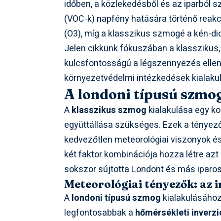
időben, a közlekedésből és az iparból 
(VOC-k) napfény hatására történő reakc
(O3), míg a klasszikus szmogé a kén-di
Jelen cikkünk fókuszában a klasszikus,
kulcsfontosságú a légszennyezés ellen
környezetvédelmi intézkedések kialaku
A londoni típusú szmog
A
klasszikus szmog
kialakulása egy k
együttállása szükséges. Ezek a tényező
kedvezőtlen meteorológiai viszonyok 
két faktor kombinációja hozza létre azt
sokszor sújtotta Londont és más iparos
Meteorológiai tényezők: az i
A
londoni típusú szmog
kialakulásához
legfontosabbak a
hőmérsékleti inverzi