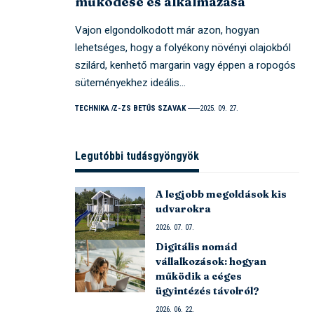
működése és alkalmazása
Vajon elgondolkodott már azon, hogyan
lehetséges, hogy a folyékony növényi olajokból
szilárd, kenhető margarin vagy éppen a ropogós
süteményekhez ideális…
TECHNIKA
Z-ZS BETŰS SZAVAK
2025. 09. 27.
Legutóbbi tudásgyöngyök
A legjobb megoldások kis
udvarokra
2026. 07. 07.
Digitális nomád
vállalkozások: hogyan
működik a céges
ügyintézés távolról?
2026. 06. 22.