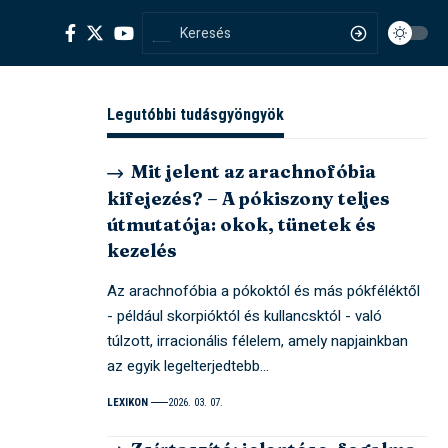
Legutóbbi tudásgyöngyök
Mit jelent az arachnofóbia
kifejezés? – A pókiszony teljes
útmutatója: okok, tünetek és
kezelés
Az arachnofóbia a pókoktól és más pókféléktől
- például skorpióktól és kullancsktól - való
túlzott, irracionális félelem, amely napjainkban
az egyik legelterjedtebb…
LEXIKON
2026. 03. 07.