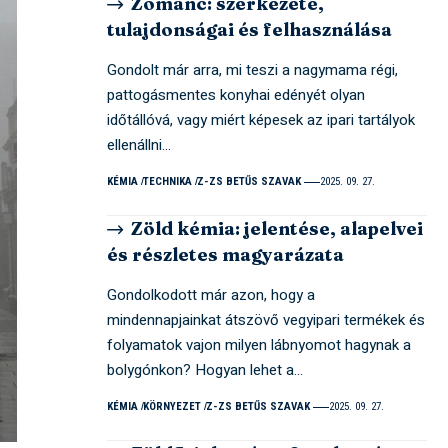
Zománc: szerkezete,
tulajdonságai és felhasználása
Gondolt már arra, mi teszi a nagymama régi,
pattogásmentes konyhai edényét olyan
időtállóvá, vagy miért képesek az ipari tartályok
ellenállni…
KÉMIA
TECHNIKA
Z-ZS BETŰS SZAVAK
2025. 09. 27.
Zöld kémia: jelentése, alapelvei
és részletes magyarázata
Gondolkodott már azon, hogy a
mindennapjainkat átszövő vegyipari termékek és
folyamatok vajon milyen lábnyomot hagynak a
bolygónkon? Hogyan lehet a…
KÉMIA
KÖRNYEZET
Z-ZS BETŰS SZAVAK
2025. 09. 27.