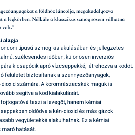
nnyezőanyagokat a földhöz láncolja, megakadályozva
at a légkörben. Nélküle a klasszikus szmog sosem válhatna
 volt.”
i alapja
 londoni típusú szmog kialakulásában és jellegzetes
almú, szélcsendes időben, különösen inverziós
zpára kicsapódik apró vízcseppekké, létrehozva a ködöt.
ó felületet biztosítanak a szennyezőanyagok,
-dioxid számára. A koromrészecskék maguk is
vább segítve a köd kialakulását.
fojtogatóvá teszi a levegőt, hanem kémiai
cseppekben oldódva a kén-dioxid és más gázok
asabb vegyületekké alakulhatnak. Ez a kémiai
s maró hatását.