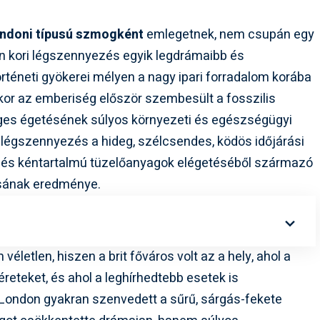
ondoni típusú szmogként
emlegetnek, nem csupán egy
n kori légszennyezés egyik legdrámaibb és
rténeti gyökerei mélyen a nagy ipari forradalom korába
kor az emberiség először szembesült a fosszilis
ges égetésének súlyos környezeti és egészségügyi
a légszennyezés a hideg, szélcsendes, ködös időjárási
 és kéntartalmú tüzelőanyagok elégetéséből származó
ásának eredménye.
letlen, hiszen a brit főváros volt az a hely, ahol a
éreteket, és ahol a leghírhedtebb esetek is
 London gyakran szenvedett a sűrű, sárgás-fekete