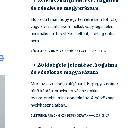
Zsírtaszító: jelentése, fogalma
és részletes magyarázata
Előfordult már, hogy egy felületre kiömlött olaj
vagy zsír szinte nyom nélkül, vagy legalábbis
minimális erőfeszítéssel eltűnt, esetleg soha
nem…
KÉMIA
TECHNIKA
Z-ZS BETŰS SZAVAK
2025. 09. 27.
Zöldségek: jelentése, fogalma
és részletes magyarázata
Mi is az a zöldség valójában? Egy egyszerűnek
tűnő kérdés, amelyre a válasz sokkal
összetettebb, mint gondolnánk. A hétköznapi
nyelvhasználatban…
ÉLETTUDOMÁNYOK
Z-ZS BETŰS SZAVAK
2025. 09. 27.