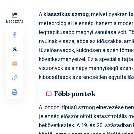
A
klasszikus szmog
, melyet gyakran
l
meteorológiai jelenség, hanem a moder
MEGOSZTÁS
legtragikusabb megnyilvánulása volt. Tö
nyúlnak vissza, abba az időszakba, ami
tüzelőanyagok, különösen a szén töme
következményeivel. Ez a speciális fajt
viszonyok és a nagy mennyiségű szén-
kibocsátások szerencsétlen együttáll
Főbb pontok
A londoni típusú szmog elnevezése nem vé
jelenség először öltött katasztrofális m
bekövetkeztek. A 19. és 20. században