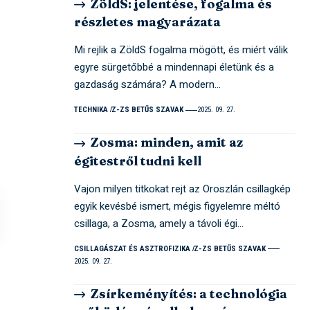
ZöldS: jelentése, fogalma és
részletes magyarázata
Mi rejlik a ZöldS fogalma mögött, és miért válik
egyre sürgetőbbé a mindennapi életünk és a
gazdaság számára? A modern…
TECHNIKA
Z-ZS BETŰS SZAVAK
2025. 09. 27.
Zosma: minden, amit az
égitestről tudni kell
Vajon milyen titkokat rejt az Oroszlán csillagkép
egyik kevésbé ismert, mégis figyelemre méltó
csillaga, a Zosma, amely a távoli égi…
CSILLAGÁSZAT ÉS ASZTROFIZIKA
Z-ZS BETŰS SZAVAK
2025. 09. 27.
Zsírkeményítés: a technológia