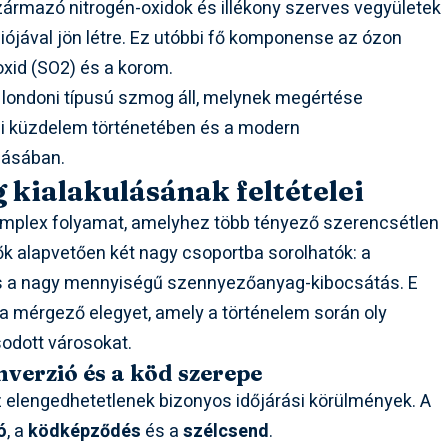
származó nitrogén-oxidok és illékony szerves vegyületek
iójával jön létre. Ez utóbbi fő komponense az ózon
oxid (SO2) és a korom.
 londoni típusú szmog áll, melynek megértése
i küzdelem történetében és a modern
lásában.
 kialakulásának feltételei
omplex folyamat, amelyhez több tényező szerencsétlen
k alapvetően két nagy csoportba sorolhatók: a
és a nagy mennyiségű szennyezőanyag-kibocsátás. E
 a mérgező elegyet, amely a történelem során oly
odott városokat.
nverzió és a köd szerepe
 elengedhetetlenek bizonyos időjárási körülmények. A
ó
, a
ködképződés
és a
szélcsend
.