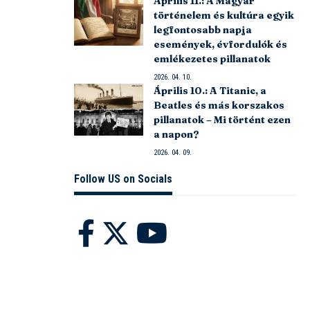
Április 11.: A Magyar
történelem és kultúra egyik
legfontosabb napja
események, évfordulók és
emlékezetes pillanatok
2026. 04. 10.
Április 10.: A Titanic, a
Beatles és más korszakos
pillanatok – Mi történt ezen
a napon?
2026. 04. 09.
Follow US on Socials