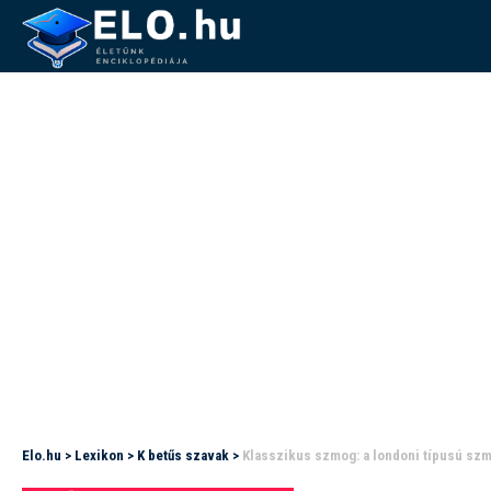
Elo.hu
>
Lexikon
>
K betűs szavak
>
Klasszikus szmog: a londoni típusú szm