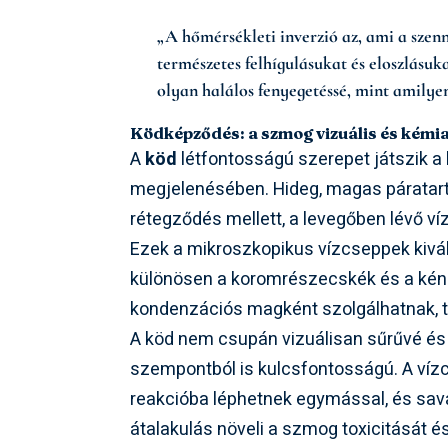
„A hőmérsékleti inverzió az, ami a sze
természetes felhígulásukat és eloszlásuk
olyan halálos fenyegetéssé, mint amilyen
Ködképződés: a szmog vizuális és kémia
A
köd
létfontosságú szerepet játszik a
megjelenésében. Hideg, magas páratart
rétegződés mellett, a levegőben lévő ví
Ezek a mikroszkopikus vízcseppek kivál
különösen a koromrészecskék és a kén
kondenzációs magként szolgálhatnak, to
A köd nem csupán vizuálisan sűrűvé és 
szempontból is kulcsfontosságú. A víz
reakcióba léphetnek egymással, és sav
átalakulás növeli a szmog toxicitását é