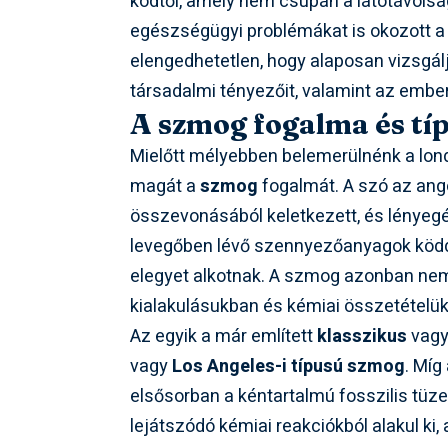
ködtől, amely nem csupán a látótávols
egészségügyi problémákat is okozott a
elengedhetetlen, hogy alaposan vizsgál
társadalmi tényezőit, valamint az ember
A szmog fogalma és tí
Mielőtt mélyebben belemerülnénk a lond
magát a
szmog
fogalmát. A szó az ango
összevonásából keletkezett, és lényegéb
levegőben lévő szennyezőanyagok ködde
elegyet alkotnak. A szmog azonban nem
kialakulásukban és kémiai összetételü
Az egyik a már említett
klasszikus
vag
vagy
Los Angeles-i típusú szmog
. Míg
elsősorban a kéntartalmú fosszilis tü
lejátszódó kémiai reakciókból alakul k