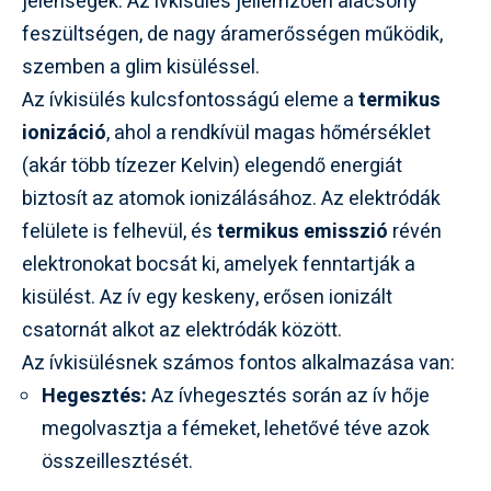
jelenségek. Az ívkisülés jellemzően alacsony
feszültségen, de nagy áramerősségen működik,
szemben a glim kisüléssel.
Az ívkisülés kulcsfontosságú eleme a
termikus
ionizáció
, ahol a rendkívül magas hőmérséklet
(akár több tízezer Kelvin) elegendő energiát
biztosít az atomok ionizálásához. Az elektródák
felülete is felhevül, és
termikus emisszió
révén
elektronokat bocsát ki, amelyek fenntartják a
kisülést. Az ív egy keskeny, erősen ionizált
csatornát alkot az elektródák között.
Az ívkisülésnek számos fontos alkalmazása van:
Hegesztés:
Az ívhegesztés során az ív hője
megolvasztja a fémeket, lehetővé téve azok
összeillesztését.