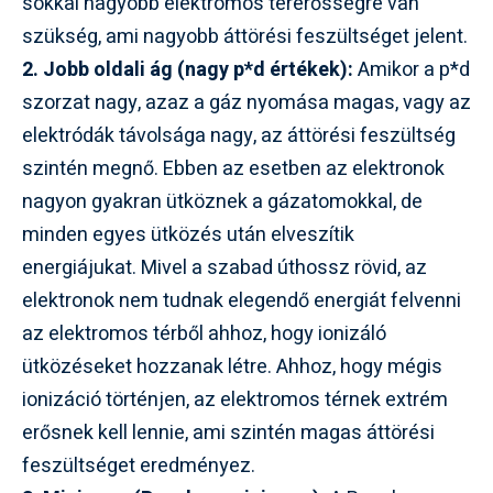
sokkal nagyobb elektromos térerősségre van
szükség, ami nagyobb áttörési feszültséget jelent.
2. Jobb oldali ág (nagy p*d értékek):
Amikor a p*d
szorzat nagy, azaz a gáz nyomása magas, vagy az
elektródák távolsága nagy, az áttörési feszültség
szintén megnő. Ebben az esetben az elektronok
nagyon gyakran ütköznek a gázatomokkal, de
minden egyes ütközés után elveszítik
energiájukat. Mivel a szabad úthossz rövid, az
elektronok nem tudnak elegendő energiát felvenni
az elektromos térből ahhoz, hogy ionizáló
ütközéseket hozzanak létre. Ahhoz, hogy mégis
ionizáció történjen, az elektromos térnek extrém
erősnek kell lennie, ami szintén magas áttörési
feszültséget eredményez.