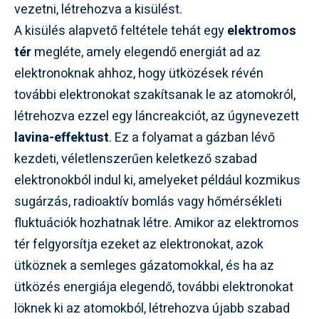
vezetni, létrehozva a kisülést.
A kisülés alapvető feltétele tehát egy
elektromos
tér
megléte, amely elegendő energiát ad az
elektronoknak ahhoz, hogy ütközések révén
további elektronokat szakítsanak le az atomokról,
létrehozva ezzel egy láncreakciót, az úgynevezett
lavina-effektust
. Ez a folyamat a gázban lévő
kezdeti, véletlenszerűen keletkező szabad
elektronokból indul ki, amelyeket például kozmikus
sugárzás, radioaktív bomlás vagy hőmérsékleti
fluktuációk hozhatnak létre. Amikor az elektromos
tér felgyorsítja ezeket az elektronokat, azok
ütköznek a semleges gázatomokkal, és ha az
ütközés energiája elegendő, további elektronokat
löknek ki az atomokból, létrehozva újabb szabad