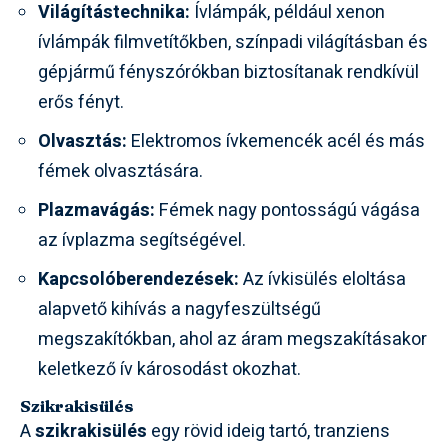
Világítástechnika:
Ívlámpák, például xenon
ívlámpák filmvetítőkben, színpadi világításban és
gépjármű fényszórókban biztosítanak rendkívül
erős fényt.
Olvasztás:
Elektromos ívkemencék acél és más
fémek olvasztására.
Plazmavágás:
Fémek nagy pontosságú vágása
az ívplazma segítségével.
Kapcsolóberendezések:
Az ívkisülés eloltása
alapvető kihívás a nagyfeszültségű
megszakítókban, ahol az áram megszakításakor
keletkező ív károsodást okozhat.
Szikrakisülés
A
szikrakisülés
egy rövid ideig tartó, tranziens