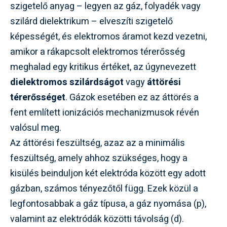
szigetelő anyag – legyen az gáz, folyadék vagy
szilárd dielektrikum – elveszíti szigetelő
képességét, és elektromos áramot kezd vezetni,
amikor a rákapcsolt elektromos térerősség
meghalad egy kritikus értéket, az úgynevezett
dielektromos szilárdságot
vagy
áttörési
térerősséget
. Gázok esetében ez az áttörés a
fent említett ionizációs mechanizmusok révén
valósul meg.
Az áttörési feszültség, azaz az a minimális
feszültség, amely ahhoz szükséges, hogy a
kisülés beinduljon két elektróda között egy adott
gázban, számos tényezőtől függ. Ezek közül a
legfontosabbak a gáz típusa, a gáz nyomása (p),
valamint az elektródák közötti távolság (d).