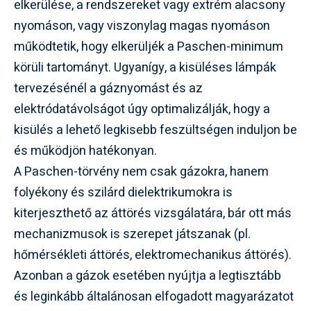
elkerülése, a rendszereket vagy extrém alacsony
nyomáson, vagy viszonylag magas nyomáson
működtetik, hogy elkerüljék a Paschen-minimum
körüli tartományt. Ugyanígy, a kisüléses lámpák
tervezésénél a gáznyomást és az
elektródatávolságot úgy optimalizálják, hogy a
kisülés a lehető legkisebb feszültségen induljon be
és működjön hatékonyan.
A Paschen-törvény nem csak gázokra, hanem
folyékony és szilárd dielektrikumokra is
kiterjeszthető az áttörés vizsgálatára, bár ott más
mechanizmusok is szerepet játszanak (pl.
hőmérsékleti áttörés, elektromechanikus áttörés).
Azonban a gázok esetében nyújtja a legtisztább
és leginkább általánosan elfogadott magyarázatot