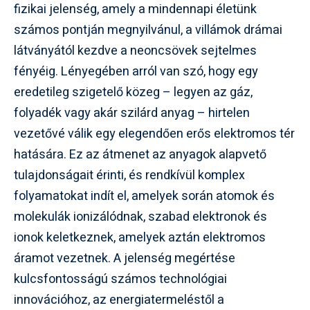
fizikai jelenség, amely a mindennapi életünk
számos pontján megnyilvánul, a villámok drámai
látványától kezdve a neoncsövek sejtelmes
fényéig. Lényegében arról van szó, hogy egy
eredetileg szigetelő közeg – legyen az gáz,
folyadék vagy akár szilárd anyag – hirtelen
vezetővé válik egy elegendően erős elektromos tér
hatására. Ez az átmenet az anyagok alapvető
tulajdonságait érinti, és rendkívül komplex
folyamatokat indít el, amelyek során atomok és
molekulák ionizálódnak, szabad elektronok és
ionok keletkeznek, amelyek aztán elektromos
áramot vezetnek. A jelenség megértése
kulcsfontosságú számos technológiai
innovációhoz, az energiatermeléstől a