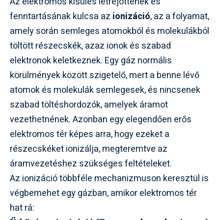
Az elektromos kisülés létrejöttének és
fenntartásának kulcsa az
ionizáció
, az a folyamat,
amely során semleges atomokból és molekulákból
töltött részecskék, azaz ionok és szabad
elektronok keletkeznek. Egy gáz normális
körülmények között szigetelő, mert a benne lévő
atomok és molekulák semlegesek, és nincsenek
szabad töltéshordozók, amelyek áramot
vezethetnének. Azonban egy elegendően erős
elektromos tér képes arra, hogy ezeket a
részecskéket ionizálja, megteremtve az
áramvezetéshez szükséges feltételeket.
Az ionizáció többféle mechanizmuson keresztül is
végbemehet egy gázban, amikor elektromos tér
hat rá: