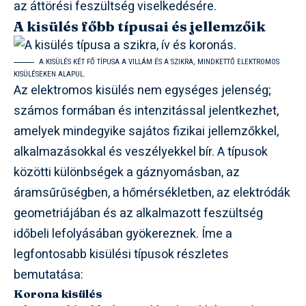
az áttörési feszültség viselkedésére.
A kisülés főbb típusai és jellemzőik
A KISÜLÉS KÉT FŐ TÍPUSA A VILLÁM ÉS A SZIKRA, MINDKETTŐ ELEKTROMOS
KISÜLÉSEKEN ALAPUL.
Az elektromos kisülés nem egységes jelenség;
számos formában és intenzitással jelentkezhet,
amelyek mindegyike sajátos fizikai jellemzőkkel,
alkalmazásokkal és veszélyekkel bír. A típusok
közötti különbségek a gáznyomásban, az
áramsűrűségben, a hőmérsékletben, az elektródák
geometriájában és az alkalmazott feszültség
időbeli lefolyásában gyökereznek. Íme a
legfontosabb kisülési típusok részletes
bemutatása:
Korona kisülés