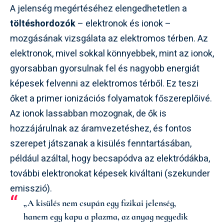
A jelenség megértéséhez elengedhetetlen a
töltéshordozók
– elektronok és ionok –
mozgásának vizsgálata az elektromos térben. Az
elektronok, mivel sokkal könnyebbek, mint az ionok,
gyorsabban gyorsulnak fel és nagyobb energiát
képesek felvenni az elektromos térből. Ez teszi
őket a primer ionizációs folyamatok főszereplőivé.
Az ionok lassabban mozognak, de ők is
hozzájárulnak az áramvezetéshez, és fontos
szerepet játszanak a kisülés fenntartásában,
például azáltal, hogy becsapódva az elektródákba,
további elektronokat képesek kiváltani (szekunder
emisszió).
„A kisülés nem csupán egy fizikai jelenség,
hanem egy kapu a plazma, az anyag negyedik