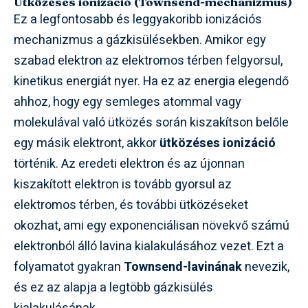
Ütközéses ionizáció (Townsend-mechanizmus)
Ez a legfontosabb és leggyakoribb ionizációs
mechanizmus a gázkisülésekben. Amikor egy
szabad elektron az elektromos térben felgyorsul,
kinetikus energiát nyer. Ha ez az energia elegendő
ahhoz, hogy egy semleges atommal vagy
molekulával való ütközés során kiszakítson belőle
egy másik elektront, akkor
ütközéses ionizáció
történik. Az eredeti elektron és az újonnan
kiszakított elektron is tovább gyorsul az
elektromos térben, és további ütközéseket
okozhat, ami egy exponenciálisan növekvő számú
elektronból álló lavina kialakulásához vezet. Ezt a
folyamatot gyakran
Townsend-lavinának
nevezik,
és ez az alapja a legtöbb gázkisülés