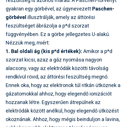
feszültség is azonos marad. A Paschen-törvényt
gyakran egy görbével, az úgynevezett
Paschen-
görbével
illusztrálják, amely az áttörési
feszültséget ábrázolja a p*d szorzat
függvényében. Ez a görbe jellegzetes U-alakú.
Nézzük meg, miért:
1. Bal oldali ág (kis p*d értékek):
Amikor a p*d
szorzat kicsi, azaz a gáz nyomása nagyon
alacsony, vagy az elektródák közötti távolság
rendkívül rövid, az áttörési feszültség megnő.
Ennek oka, hogy az elektronok túl ritkán ütköznek a
gázatomokkal ahhoz, hogy elegendő ionizációt
hozzanak létre. Egyszerűen átrepülnek az
elektródák között anélkül, hogy elegendő ütközést
okoznának. Ahhoz, hogy mégis beinduljon a lavina,