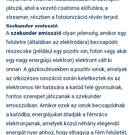
játszik, ahol a vezető csatorna előfutára, a
streamer, részben a fotoionizáció révén terjed.
Szekunder emisszió
A
szekunder emisszió
olyan jelenség, amikor egy
felületre (általában az elektródára) becsapódó
részecske (például egy pozitív ion, foton vagy akár
egy nagy energiájú elektron) elektront vált ki
onnan. A gázkisülésekben a pozitív ionok, amelyek
az ütközéses ionizáció során keletkeztek és az
elektromos tér hatására a katód felé gyorsulnak,
fontos szerepet játszanak a szekunder
emisszióban. Amikor ezek az ionok becsapódnak
a katódba, energiájukat átadják a fémrács
elektronjainak, amelyek közül néhány elegendő
energiát nyer ahhoz, hogy elhagyja a fém felületét,