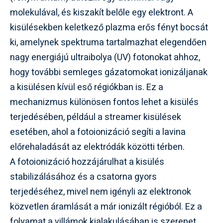
molekulával, és kiszakít belőle egy elektront. A
kisülésekben keletkező plazma erős fényt bocsát
ki, amelynek spektruma tartalmazhat elegendően
nagy energiájú ultraibolya (UV) fotonokat ahhoz,
hogy további semleges gázatomokat ionizáljanak
a kisülésen kívül eső régiókban is. Ez a
mechanizmus különösen fontos lehet a kisülés
terjedésében, például a streamer kisülések
esetében, ahol a fotoionizáció segíti a lavina
előrehaladását az elektródák közötti térben.
A fotoionizáció hozzájárulhat a kisülés
stabilizálásához és a csatorna gyors
terjedéséhez, mivel nem igényli az elektronok
közvetlen áramlását a már ionizált régióból. Ez a
folyamat a villámok kialakulásában is szerepet