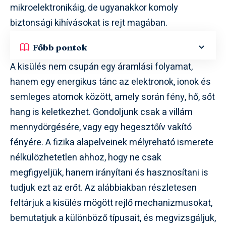
mikroelektronikáig, de ugyanakkor komoly
biztonsági kihívásokat is rejt magában.
Főbb pontok
A kisülés nem csupán egy áramlási folyamat,
hanem egy energikus tánc az elektronok, ionok és
semleges atomok között, amely során fény, hő, sőt
hang is keletkezhet. Gondoljunk csak a villám
mennydörgésére, vagy egy hegesztőív vakító
fényére. A fizika alapelveinek mélyreható ismerete
nélkülözhetetlen ahhoz, hogy ne csak
megfigyeljük, hanem irányítani és hasznosítani is
tudjuk ezt az erőt. Az alábbiakban részletesen
feltárjuk a kisülés mögött rejlő mechanizmusokat,
bemutatjuk a különböző típusait, és megvizsgáljuk,