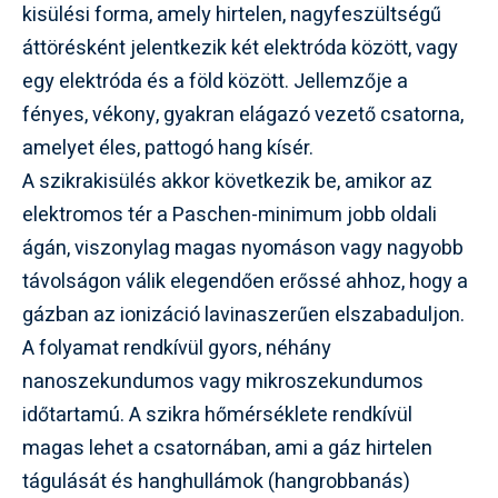
kisülési forma, amely hirtelen, nagyfeszültségű
áttörésként jelentkezik két elektróda között, vagy
egy elektróda és a föld között. Jellemzője a
fényes, vékony, gyakran elágazó vezető csatorna,
amelyet éles, pattogó hang kísér.
A szikrakisülés akkor következik be, amikor az
elektromos tér a Paschen-minimum jobb oldali
ágán, viszonylag magas nyomáson vagy nagyobb
távolságon válik elegendően erőssé ahhoz, hogy a
gázban az ionizáció lavinaszerűen elszabaduljon.
A folyamat rendkívül gyors, néhány
nanoszekundumos vagy mikroszekundumos
időtartamú. A szikra hőmérséklete rendkívül
magas lehet a csatornában, ami a gáz hirtelen
tágulását és hanghullámok (hangrobbanás)