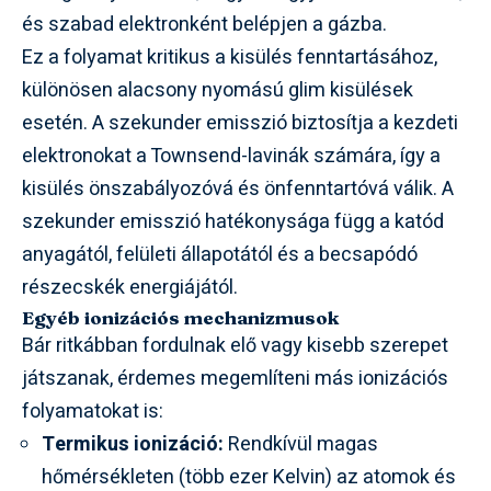
és szabad elektronként belépjen a gázba.
Ez a folyamat kritikus a kisülés fenntartásához,
különösen alacsony nyomású glim kisülések
esetén. A szekunder emisszió biztosítja a kezdeti
elektronokat a Townsend-lavinák számára, így a
kisülés önszabályozóvá és önfenntartóvá válik. A
szekunder emisszió hatékonysága függ a katód
anyagától, felületi állapotától és a becsapódó
részecskék energiájától.
Egyéb ionizációs mechanizmusok
Bár ritkábban fordulnak elő vagy kisebb szerepet
játszanak, érdemes megemlíteni más ionizációs
folyamatokat is:
Termikus ionizáció:
Rendkívül magas
hőmérsékleten (több ezer Kelvin) az atomok és