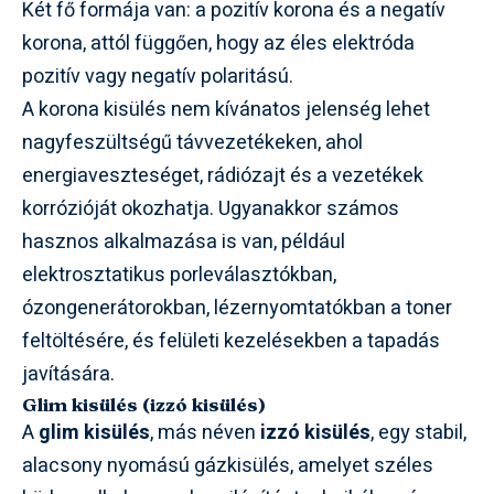
Két fő formája van: a pozitív korona és a negatív
korona, attól függően, hogy az éles elektróda
pozitív vagy negatív polaritású.
A korona kisülés nem kívánatos jelenség lehet
nagyfeszültségű távvezetékeken, ahol
energiaveszteséget, rádiózajt és a vezetékek
korrózióját okozhatja. Ugyanakkor számos
hasznos alkalmazása is van, például
elektrosztatikus porleválasztókban,
ózongenerátorokban, lézernyomtatókban a toner
feltöltésére, és felületi kezelésekben a tapadás
javítására.
Glim kisülés (izzó kisülés)
A
glim kisülés
, más néven
izzó kisülés
, egy stabil,
alacsony nyomású gázkisülés, amelyet széles