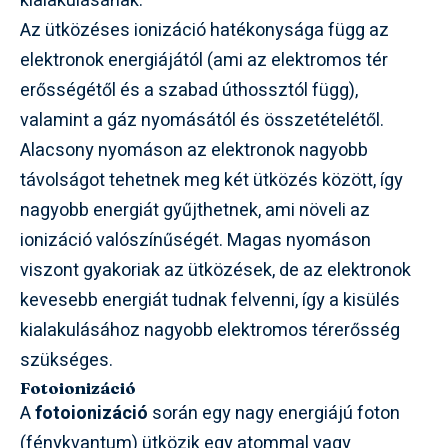
kialakulásának.
Az ütközéses ionizáció hatékonysága függ az
elektronok energiájától (ami az elektromos tér
erősségétől és a szabad úthossztól függ),
valamint a gáz nyomásától és összetételétől.
Alacsony nyomáson az elektronok nagyobb
távolságot tehetnek meg két ütközés között, így
nagyobb energiát gyűjthetnek, ami növeli az
ionizáció valószínűségét. Magas nyomáson
viszont gyakoriak az ütközések, de az elektronok
kevesebb energiát tudnak felvenni, így a kisülés
kialakulásához nagyobb elektromos térerősség
szükséges.
Fotoionizáció
A
fotoionizáció
során egy nagy energiájú foton
(fénykvantum) ütközik egy atommal vagy