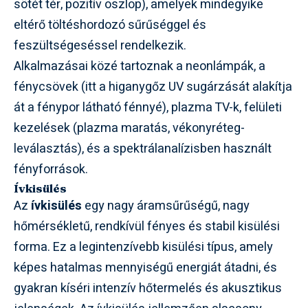
sötét tér, pozitív oszlop), amelyek mindegyike
eltérő töltéshordozó sűrűséggel és
feszültségeséssel rendelkezik.
Alkalmazásai közé tartoznak a neonlámpák, a
fénycsövek (itt a higanygőz UV sugárzását alakítja
át a fénypor látható fénnyé), plazma TV-k, felületi
kezelések (plazma maratás, vékonyréteg-
leválasztás), és a spektrálanalízisben használt
fényforrások.
Ívkisülés
Az
ívkisülés
egy nagy áramsűrűségű, nagy
hőmérsékletű, rendkívül fényes és stabil kisülési
forma. Ez a legintenzívebb kisülési típus, amely
képes hatalmas mennyiségű energiát átadni, és
gyakran kíséri intenzív hőtermelés és akusztikus