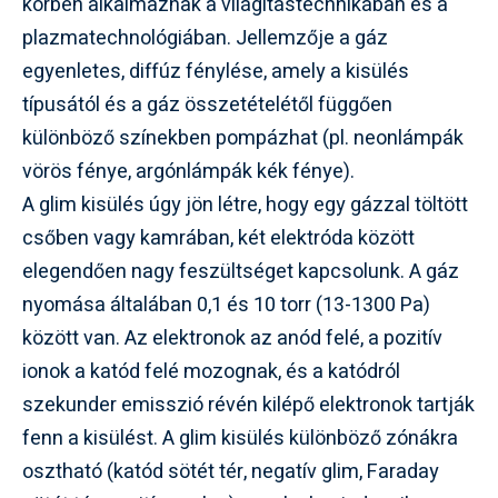
körben alkalmaznak a világítástechnikában és a
plazmatechnológiában. Jellemzője a gáz
egyenletes, diffúz fénylése, amely a kisülés
típusától és a gáz összetételétől függően
különböző színekben pompázhat (pl. neonlámpák
vörös fénye, argónlámpák kék fénye).
A glim kisülés úgy jön létre, hogy egy gázzal töltött
csőben vagy kamrában, két elektróda között
elegendően nagy feszültséget kapcsolunk. A gáz
nyomása általában 0,1 és 10 torr (13-1300 Pa)
között van. Az elektronok az anód felé, a pozitív
ionok a katód felé mozognak, és a katódról
szekunder emisszió révén kilépő elektronok tartják
fenn a kisülést. A glim kisülés különböző zónákra
osztható (katód sötét tér, negatív glim, Faraday