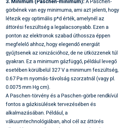
3. Minimum (Paschen-minimum):
A Paschen-
görbének van egy minimuma, ami azt jelenti, hogy
létezik egy optimális p*d érték, amelynél az
áttörési feszültség a legalacsonyabb. Ezen a
ponton az elektronok szabad úthossza éppen
megfelelő ahhoz, hogy elegendő energiát
gyűjtsenek az ionizációhoz, de ne ütközzenek túl
gyakran. Ez a minimum gázfüggő, például levegő
esetében körülbelül 327 V a minimum feszültség,
0.67 Pa·m nyomás-távolság szorzatnál (vagy pl.
0.0075 mm Hg cm).
A Paschen-törvény és a Paschen-görbe rendkívül
fontos a gázkisülések tervezésében és
alkalmazásában. Például, a
vákuumtechnológiában, ahol cél az áttörés