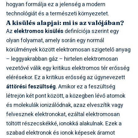
hogyan formálja ez a jelenség a modern
technológiát és a természeti környezetet.
A kisülés alapjai: mi is az valójában?
Az
elektromos kisülés
definíciója szerint egy
olyan folyamat, amely során egy normál
körülmények között elektromosan szigetelő anyag
– leggyakrabban gáz – hirtelen elektromosan
vezetővé válik egy kritikus elektromos tér erősség
elérésekor. Ez a kritikus erősség az úgynevezett
áttörési feszültség
. Amikor ez a feszültség
létrejön két pont között, a közegben lévő atomok
és molekulák ionizálódnak, azaz elveszítik vagy
felvesznek elektronokat, ezáltal elektromosan
töltött részecskékké, ionokká alakulnak. Ezek a
szabad elektronok és ionok képesek áramot