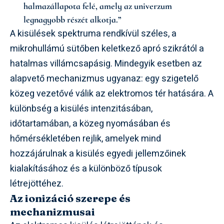
halmazállapota felé, amely az univerzum
legnagyobb részét alkotja.”
A kisülések spektruma rendkívül széles, a
mikrohullámú sütőben keletkező apró szikrától a
hatalmas villámcsapásig. Mindegyik esetben az
alapvető mechanizmus ugyanaz: egy szigetelő
közeg vezetővé válik az elektromos tér hatására. A
különbség a kisülés intenzitásában,
időtartamában, a közeg nyomásában és
hőmérsékletében rejlik, amelyek mind
hozzájárulnak a kisülés egyedi jellemzőinek
kialakításához és a különböző típusok
létrejöttéhez.
Az ionizáció szerepe és
mechanizmusai