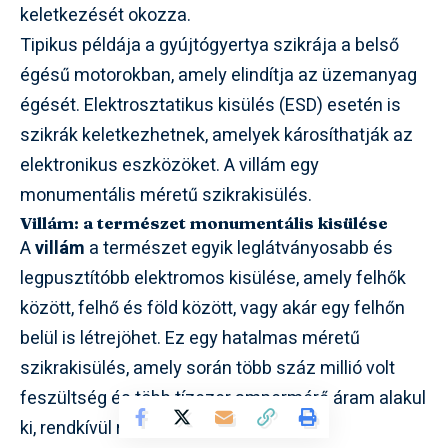
keletkezését okozza.
Tipikus példája a gyújtógyertya szikrája a belső
égésű motorokban, amely elindítja az üzemanyag
égését. Elektrosztatikus kisülés (ESD) esetén is
szikrák keletkezhetnek, amelyek károsíthatják az
elektronikus eszközöket. A villám egy
monumentális méretű szikrakisülés.
Villám: a természet monumentális kisülése
A
villám
a természet egyik leglátványosabb és
legpusztítóbb elektromos kisülése, amely felhők
között, felhő és föld között, vagy akár egy felhőn
belül is létrejöhet. Ez egy hatalmas méretű
szikrakisülés, amely során több száz millió volt
feszültség és több tízezer ampermérő áram alakul
ki, rendkívül rövid idő alatt.