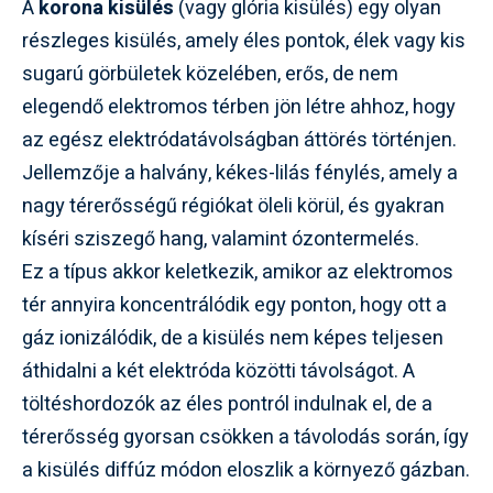
A
korona kisülés
(vagy glória kisülés) egy olyan
részleges kisülés, amely éles pontok, élek vagy kis
sugarú görbületek közelében, erős, de nem
elegendő elektromos térben jön létre ahhoz, hogy
az egész elektródatávolságban áttörés történjen.
Jellemzője a halvány, kékes-lilás fénylés, amely a
nagy térerősségű régiókat öleli körül, és gyakran
kíséri sziszegő hang, valamint ózontermelés.
Ez a típus akkor keletkezik, amikor az elektromos
tér annyira koncentrálódik egy ponton, hogy ott a
gáz ionizálódik, de a kisülés nem képes teljesen
áthidalni a két elektróda közötti távolságot. A
töltéshordozók az éles pontról indulnak el, de a
térerősség gyorsan csökken a távolodás során, így
a kisülés diffúz módon eloszlik a környező gázban.