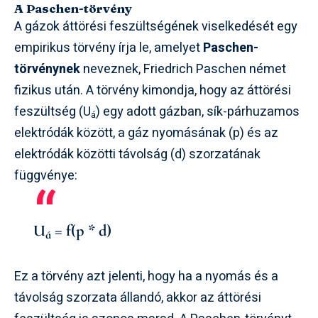
A Paschen-törvény
A gázok áttörési feszültségének viselkedését egy
empirikus törvény írja le, amelyet
Paschen-
törvénynek
neveznek, Friedrich Paschen német
fizikus után. A törvény kimondja, hogy az áttörési
feszültség (U
) egy adott gázban, sík-párhuzamos
á
elektródák között, a gáz nyomásának (p) és az
elektródák közötti távolság (d) szorzatának
függvénye:
U
= f(p * d)
á
Ez a törvény azt jelenti, hogy ha a nyomás és a
távolság szorzata állandó, akkor az áttörési