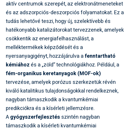
aktív centrumok szerepét, az elektronátmeneteket
és az adszorpciós-deszorpciós folyamatokat. Ez a
tudás lehetővé teszi, hogy új, szelektívebb és
hatékonyabb katalizátorokat tervezzenek, amelyek
csökkentik az energiafelhasználást, a
melléktermékek képződését és a
nyersanyagigényt, hozzájárulva a
fenntartható
kémiához
és a „zöld” technológiákhoz. Például, a
fém-organikus keretanyagok (MOF-ok)
tervezése, amelyek porózus szerkezetük révén
kiváló katalitikus tulajdonságokkal rendelkeznek,
nagyban támaszkodik a kvantumkémiai
predikciókra és a kísérleti jellemzésre.
A
gyógyszerfejlesztés
szintén nagyban
támaszkodik a kísérleti kvantumkémiai