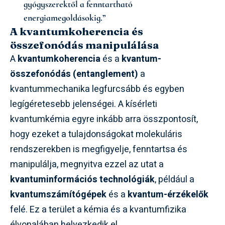
gyógyszerektől a fenntartható
energiamegoldásokig.”
A kvantumkoherencia és
összefonódás manipulálása
A
kvantumkoherencia
és a
kvantum-
összefonódás (entanglement)
a
kvantummechanika legfurcsább és egyben
legígéretesebb jelenségei. A kísérleti
kvantumkémia egyre inkább arra összpontosít,
hogy ezeket a tulajdonságokat molekuláris
rendszerekben is megfigyelje, fenntartsa és
manipulálja, megnyitva ezzel az utat a
kvantuminformációs technológiák
, például a
kvantumszámítógépek
és a
kvantum-érzékelők
felé. Ez a terület a kémia és a kvantumfizika
élvonalában helyezkedik el.