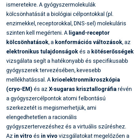
ismeretekre. A gyógyszermolekulák
kölcsönhatását a biológiai célpontokkal (pl.
enzimekkel, receptorokkal, DNS-sel) molekuláris
szinten kell megérteni. A
ligand-receptor
kölcsönhatások
, a
konformációs változások
, az
elektronikus tulajdonságok
és a
kötéserősségek
vizsgálata segít a hatékonyabb és specifikusabb
gyógyszerek tervezésében, kevesebb
mellékhatással. A
krioelektronmikroszkópia
(cryo-EM)
és az
X-sugaras krisztallográfia
révén
a gyógyszercélpontok atomi felbontású
szerkezetét is megismerhetjük, ami
elengedhetetlen a racionális
gyógyszertervezéshez és a virtuális szűréshez.
Az
in vitro
és
in vivo
vizsgálatokat megelőzően a