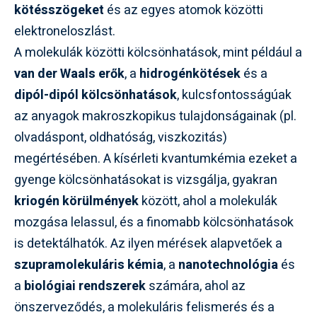
kötésszögeket
és az egyes atomok közötti
elektroneloszlást.
A molekulák közötti kölcsönhatások, mint például a
van der Waals erők
, a
hidrogénkötések
és a
dipól-dipól kölcsönhatások
, kulcsfontosságúak
az anyagok makroszkopikus tulajdonságainak (pl.
olvadáspont, oldhatóság, viszkozitás)
megértésében. A kísérleti kvantumkémia ezeket a
gyenge kölcsönhatásokat is vizsgálja, gyakran
kriogén körülmények
között, ahol a molekulák
mozgása lelassul, és a finomabb kölcsönhatások
is detektálhatók. Az ilyen mérések alapvetőek a
szupramolekuláris kémia
, a
nanotechnológia
és
a
biológiai rendszerek
számára, ahol az
önszerveződés, a molekuláris felismerés és a