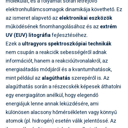
molekulát, és a folyamat során létrejövő
elektronhullámcsomagok dinamikája követhető. Ez
az ismeret alapvető az
elektronikai eszközök
működésének finomhangolásához és az
extrém
UV (EUV) litográfia
fejlesztéséhez.
Ezek a
ultragyors spektroszkópiai technikák
nem csupán a reakciók sebességéről adnak
információt, hanem a reakcióútvonalakról, az
energiaátadás módjáról és a kvantumhatások,
mint például az
alagúthatás
szerepéről is. Az
alagúthatás során a részecskék képesek áthatolni
egy energiagáton anélkül, hogy elegendő
energiájuk lenne annak leküzdésére, ami
különösen alacsony hőmérsékleten vagy könnyű
atomok (pl. hidrogén) esetén válik jelentőssé. Az