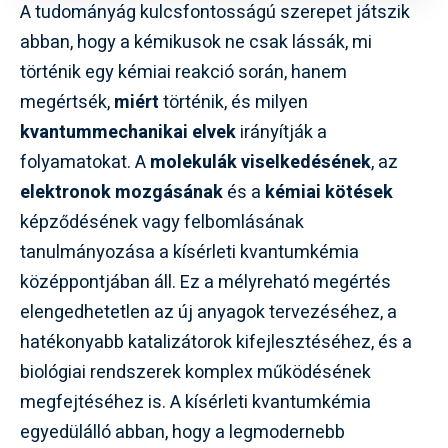
A tudományág kulcsfontosságú szerepet játszik
abban, hogy a kémikusok ne csak lássák, mi
történik egy kémiai reakció során, hanem
megértsék,
miért
történik, és milyen
kvantummechanikai elvek
irányítják a
folyamatokat. A
molekulák viselkedésének
, az
elektronok mozgásának
és a
kémiai kötések
képződésének vagy felbomlásának
tanulmányozása a kísérleti kvantumkémia
középpontjában áll. Ez a mélyreható megértés
elengedhetetlen az új anyagok tervezéséhez, a
hatékonyabb katalizátorok kifejlesztéséhez, és a
biológiai rendszerek komplex működésének
megfejtéséhez is. A kísérleti kvantumkémia
egyedülálló abban, hogy a legmodernebb