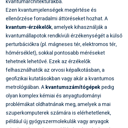
kvantumarchitektúrákba.
Ezen kvantumjelenségek megértése és
ellenőrzése forradalmi áttöréseket hozhat. A
kvantum-érzékelők
, amelyek kihasználják a
kvantumállapotok rendkívüli érzékenységét a külső
perturbációkra (pl. mágneses tér, elektromos tér,
hőmérséklet), sokkal pontosabb méréseket
tehetnek lehetővé. Ezek az érzékelők
felhasználhatók az orvosi képalkotásban, a
geofizikai kutatásokban vagy akár a kvantumos
metrológiában. A
kvantumszámítógépek
pedig
olyan komplex kémiai és anyagtudományi
problémákat oldhatnának meg, amelyek a mai
szuperkomputerek számára is elérhetetlenek,
például új gyógyszermolekulák vagy anyagok