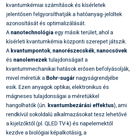
kvantumkémiai számítások és kísérletek
jelentősen felgyorsíthatják a hatóanyag-jelöltek
azonosítását és optimalizálását.
A
nanotechnológia
egy másik terület, ahol a
kísérleti kvantumkémia központi szerepet játszik.
A
kvantumpontok
,
nanorészecskék
,
nanocsövek
és
nanolemezek
tulajdonságait a
kvantummechanikai hatások erősen befolyásolják,
mivel méretük a
Bohr-sugár
nagyságrendjébe
esik. Ezen anyagok optikai, elektronikus és
mágneses tulajdonságai a méretükkel
hangolhatók (ún.
kvantumbezárási effektus
), ami
rendkívül sokoldalú alkalmazásokat tesz lehetővé
a kijelzőktől (pl. QLED TV-k) és napelemektől
kezdve a biológiai képalkotásig, a