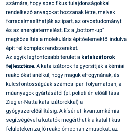
számára, hogy specifikus tulajdonságokkal
rendelkező anyagokat hozzanak létre, melyek
forradalmasíthatják az ipart, az orvostudományt
és az energiatermelést. Ez a „bottom-up”
megközelítés a molekuláris építőelemektől indulva
épít fel komplex rendszereket.
Az egyik legfontosabb terület a
katalizátorok
fejlesztése
. A katalizátorok felgyorsítják a kémiai
reakciókat anélkül, hogy maguk elfogynának, és
kulcsfontosságúak számos ipari folyamatban, a
műanyagok gyártásától (pl. polietilén előállítása
Ziegler-Natta katalizátorokkal) a
gyógyszerelőállításig. A kísérleti kvantumkémia
segítségével a kutatók megérthetik a katalitikus
felületeken zajló reakciómechanizmusokat, az