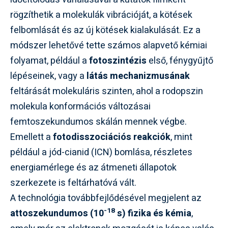
rögzíthetik a molekulák vibrációját, a kötések
felbomlását és az új kötések kialakulását. Ez a
módszer lehetővé tette számos alapvető kémiai
folyamat, például a
fotoszintézis
első, fénygyűjtő
lépéseinek, vagy a
látás mechanizmusának
feltárását molekuláris szinten, ahol a rodopszin
molekula konformációs változásai
femtoszekundumos skálán mennek végbe.
Emellett a
fotodisszociációs reakciók
, mint
például a jód-cianid (ICN) bomlása, részletes
energiamérlege és az átmeneti állapotok
szerkezete is feltárhatóvá vált.
A technológia továbbfejlődésével megjelent az
-18
attoszekundumos (10
s) fizika és kémia
,