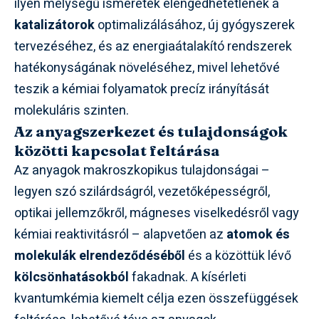
ilyen mélységű ismeretek elengedhetetlenek a
katalizátorok
optimalizálásához, új gyógyszerek
tervezéséhez, és az energiaátalakító rendszerek
hatékonyságának növeléséhez, mivel lehetővé
teszik a kémiai folyamatok precíz irányítását
molekuláris szinten.
Az anyagszerkezet és tulajdonságok
közötti kapcsolat feltárása
Az anyagok makroszkopikus tulajdonságai –
legyen szó szilárdságról, vezetőképességről,
optikai jellemzőkről, mágneses viselkedésről vagy
kémiai reaktivitásról – alapvetően az
atomok és
molekulák elrendeződéséből
és a közöttük lévő
kölcsönhatásokból
fakadnak. A kísérleti
kvantumkémia kiemelt célja ezen összefüggések