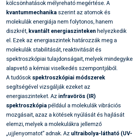
kölcsönhatások mélyreható megértése. A
kvantummechanika
szerint az atomok és
molekulák energiája nem folytonos, hanem
diszkrét,
kvantált energiaszinteken
helyezkedik
el. Ezek az energiaszintek határozzák meg a
molekulák stabilitását, reaktivitását és
spektroszkópiai tulajdonságait, melyek mindegyike
alapvető a kémiai viselkedés szempontjából.
A tudósok
spektroszkópiai módszerek
segítségével vizsgálják ezeket az
energiaszinteket. Az
infravörös (IR)
spektroszkópia
például a molekulák vibrációs
mozgásait, azaz a kötések nyúlását és hajlását
elemzi, melyek a molekulákra jellemző
„ujjlenyomatot” adnak. Az
ultraibolya-látható (UV-