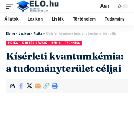
Aa
Állatok
Lexikon
Listák
Történelem
Tudomány
Elo.hu
>
Lexikon
>
Fizika
>
Kísérleti kvantumkémia: a tudományterület céljai
FIZIKA
K BETŰS SZAVAK
KÉMIA
TECHNIKA
Kísérleti kvantumkémia:
a tudományterület céljai