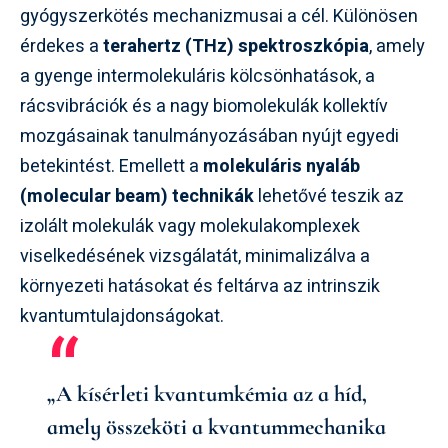
gyógyszerkötés mechanizmusai a cél. Különösen
érdekes a
terahertz (THz) spektroszkópia
, amely
a gyenge intermolekuláris kölcsönhatások, a
rácsvibrációk és a nagy biomolekulák kollektív
mozgásainak tanulmányozásában nyújt egyedi
betekintést. Emellett a
molekuláris nyaláb
(molecular beam) technikák
lehetővé teszik az
izolált molekulák vagy molekulakomplexek
viselkedésének vizsgálatát, minimalizálva a
környezeti hatásokat és feltárva az intrinszik
kvantumtulajdonságokat.
„A kísérleti kvantumkémia az a híd,
amely összeköti a kvantummechanika