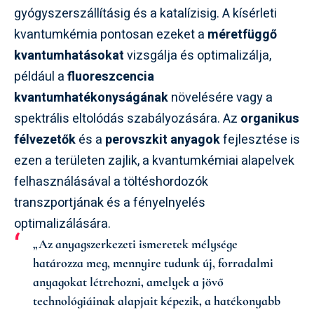
gyógyszerszállításig és a katalízisig. A kísérleti
kvantumkémia pontosan ezeket a
méretfüggő
kvantumhatásokat
vizsgálja és optimalizálja,
például a
fluoreszcencia
kvantumhatékonyságának
növelésére vagy a
spektrális eltolódás szabályozására. Az
organikus
félvezetők
és a
perovszkit anyagok
fejlesztése is
ezen a területen zajlik, a kvantumkémiai alapelvek
felhasználásával a töltéshordozók
transzportjának és a fényelnyelés
optimalizálására.
„Az anyagszerkezeti ismeretek mélysége
határozza meg, mennyire tudunk új, forradalmi
anyagokat létrehozni, amelyek a jövő
technológiáinak alapjait képezik, a hatékonyabb