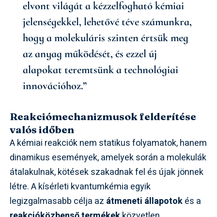
elvont világát a kézzelfogható kémiai
jelenségekkel, lehetővé téve számunkra,
hogy a molekuláris szinten értsük meg
az anyag működését, és ezzel új
alapokat teremtsünk a technológiai
innovációhoz.”
Reakciómechanizmusok felderítése
valós időben
A kémiai reakciók nem statikus folyamatok, hanem
dinamikus események, amelyek során a molekulák
átalakulnak, kötések szakadnak fel és újak jönnek
létre. A kísérleti kvantumkémia egyik
legizgalmasabb célja az
átmeneti állapotok
és a
reakcióközbenső termékek
közvetlen