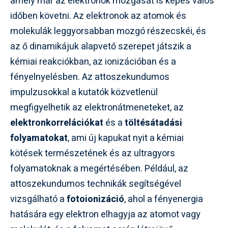
amely már az elektronok mozgását is képes valós
időben követni. Az elektronok az atomok és
molekulák leggyorsabban mozgó részecskéi, és
az ő dinamikájuk alapvető szerepet játszik a
kémiai reakciókban, az ionizációban és a
fényelnyelésben. Az attoszekundumos
impulzusokkal a kutatók közvetlenül
megfigyelhetik az elektronátmeneteket, az
elektronkorrelációkat
és a
töltésátadási
folyamatokat
, ami új kapukat nyit a kémiai
kötések természetének és az ultragyors
folyamatoknak a megértésében. Például, az
attoszekundumos technikák segítségével
vizsgálható a
fotoionizáció
, ahol a fényenergia
hatására egy elektron elhagyja az atomot vagy