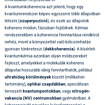
A kvantumkoherencia azt jelenti, hogy egy
kvantumrendszer képes egyszerre több állapotban
létezni (
szuperpozíció
), és ezek az állapotok
koherens módon, fázisban fejlődnek. Kémiai
rendszerekben a koherencia fenntartása rendkívül
nehéz, mivel a környezettel való kölcsönhatás
gyorsan tönkreteszi (
dekkoherencia
). A kísérleti
kvantumkémia azonban olyan módszereket
fejleszt, amelyekkel a molekulák koherens
állapotai hosszabb ideig fenntarthatók, például
ultrahideg körülmények
között (millikelvin
tartomány),
optikai csapdákban
, speciálisan
tervezett
kvantumpontokban
, vagy
nitrogén-
vakancia (NV) centrumokban
gyémántban. A