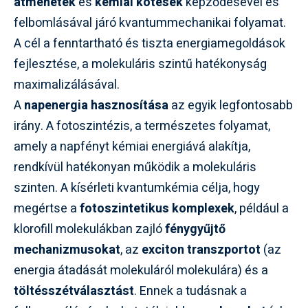
átmenetek
és
kémiai kötések
képződésével és
felbomlásával járó kvantummechanikai folyamat.
A cél a fenntartható és tiszta energiamegoldások
fejlesztése, a molekuláris szintű hatékonyság
maximalizálásával.
A
napenergia hasznosítása
az egyik legfontosabb
irány. A fotoszintézis, a természetes folyamat,
amely a napfényt kémiai energiává alakítja,
rendkívül hatékonyan működik a molekuláris
szinten. A kísérleti kvantumkémia célja, hogy
megértse a
fotoszintetikus komplexek
, például a
klorofill molekulákban zajló
fénygyűjtő
mechanizmusokat
, az
exciton transzportot
(az
energia átadását molekuláról molekulára) és a
töltésszétválasztást
. Ennek a tudásnak a