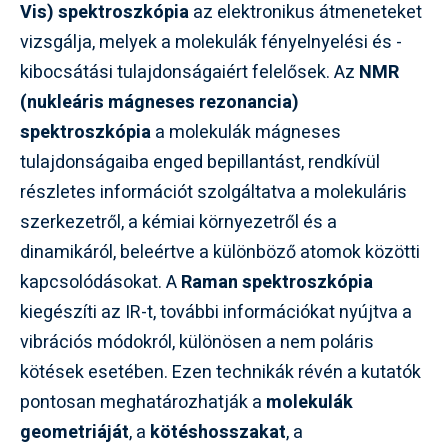
Vis) spektroszkópia
az elektronikus átmeneteket
vizsgálja, melyek a molekulák fényelnyelési és -
kibocsátási tulajdonságaiért felelősek. Az
NMR
(nukleáris mágneses rezonancia)
spektroszkópia
a molekulák mágneses
tulajdonságaiba enged bepillantást, rendkívül
részletes információt szolgáltatva a molekuláris
szerkezetről, a kémiai környezetről és a
dinamikáról, beleértve a különböző atomok közötti
kapcsolódásokat. A
Raman spektroszkópia
kiegészíti az IR-t, további információkat nyújtva a
vibrációs módokról, különösen a nem poláris
kötések esetében. Ezen technikák révén a kutatók
pontosan meghatározhatják a
molekulák
geometriáját
, a
kötéshosszakat
, a