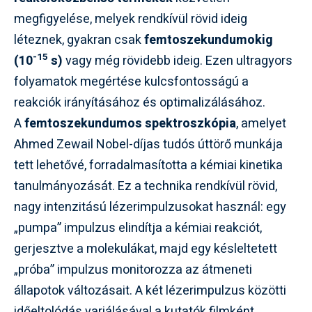
megfigyelése, melyek rendkívül rövid ideig
léteznek, gyakran csak
femtoszekundumokig
-15
(10
s)
vagy még rövidebb ideig. Ezen ultragyors
folyamatok megértése kulcsfontosságú a
reakciók irányításához és optimalizálásához.
A
femtoszekundumos spektroszkópia
, amelyet
Ahmed Zewail Nobel-díjas tudós úttörő munkája
tett lehetővé, forradalmasította a kémiai kinetika
tanulmányozását. Ez a technika rendkívül rövid,
nagy intenzitású lézerimpulzusokat használ: egy
„pumpa” impulzus elindítja a kémiai reakciót,
gerjesztve a molekulákat, majd egy késleltetett
„próba” impulzus monitorozza az átmeneti
állapotok változásait. A két lézerimpulzus közötti
időeltolódás variálásával a kutatók filmként