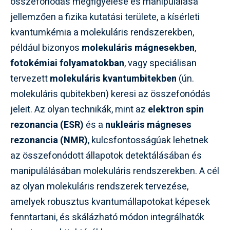
összefonódás megfigyelése és manipulálása
jellemzően a fizika kutatási területe, a kísérleti
kvantumkémia a molekuláris rendszerekben,
például bizonyos
molekuláris mágnesekben
,
fotokémiai folyamatokban
, vagy speciálisan
tervezett
molekuláris kvantumbitekben
(ún.
molekuláris qubitekben) keresi az összefonódás
jeleit. Az olyan technikák, mint az
elektron spin
rezonancia (ESR)
és a
nukleáris mágneses
rezonancia (NMR)
, kulcsfontosságúak lehetnek
az összefonódott állapotok detektálásában és
manipulálásában molekuláris rendszerekben. A cél
az olyan molekuláris rendszerek tervezése,
amelyek robusztus kvantumállapotokat képesek
fenntartani, és skálázható módon integrálhatók