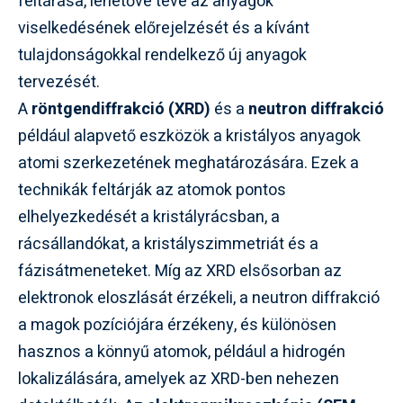
feltárása, lehetővé téve az anyagok
viselkedésének előrejelzését és a kívánt
tulajdonságokkal rendelkező új anyagok
tervezését.
A
röntgendiffrakció (XRD)
és a
neutron diffrakció
például alapvető eszközök a kristályos anyagok
atomi szerkezetének meghatározására. Ezek a
technikák feltárják az atomok pontos
elhelyezkedését a kristályrácsban, a
rácsállandókat, a kristályszimmetriát és a
fázisátmeneteket. Míg az XRD elsősorban az
elektronok eloszlását érzékeli, a neutron diffrakció
a magok pozíciójára érzékeny, és különösen
hasznos a könnyű atomok, például a hidrogén
lokalizálására, amelyek az XRD-ben nehezen