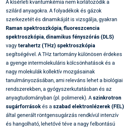
A kísérleti kvantumkémia nem korlátozódik a
szilárd anyagokra. A folyadékok és gázok
szerkezetét és dinamikáját is vizsgálja, gyakran
Raman spektroszkópia
,
fluoreszcencia
spektroszkópia
,
dinamikus fényszórás (DLS)
vagy
terahertz (THz) spektroszkópia
segítségével. A THz tartomány különösen érdekes
a gyenge intermolekuláris kölcsönhatások és a
nagy molekulák kollektív mozgásainak
tanulmányozásában, ami releváns lehet a biológiai
rendszerekben, a gyógyszerkutatásban és az
anyagtudományban (pl. polimerek). A
szinkrotron
sugárforrások
és a
szabad elektronlézerek (FEL)
által generált röntgensugárzás rendkívül intenzív
és hangolható, lehetővé téve a nagy felbontású