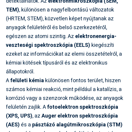
detektálhatók. Az
elektronmikroszkópia (SEM,
TEM)
, különösen a nagyfelbontású változatok
(HRTEM, STEM), közvetlen képet nyújtanak az
anyagok felületéről és belső szerkezetéről,
egészen az atomi szintig. Az
elektronenergia-
veszteségi spektroszkópia (EELS)
kiegészíti
ezeket az információkat az elemi összetételről, a
kémiai kötések típusáról és az elektronikus
állapotokról.
A
felületi kémia
különösen fontos terület, hiszen
számos kémiai reakció, mint például a katalízis, a
korrózió vagy a szenzorok működése, az anyagok
felületén zajlik. A
fotoelektron spektroszkópia
(XPS, UPS)
, az
Auger elektron spektroszkópia
(AES)
és a
pásztázó alagútmikroszkópia (STM)