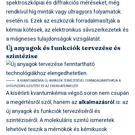
spektroszkópiai és diffrakciós méréseket, még
rendkívül híg minták vagy ultragyors folyamatok
esetén is. Ezek az eszközök forradalmasítják a
kémiai kötések, az elektronikus sávszerkezetek és
a mágneses tulajdonságok vizsgálatát.
Új anyagok és funkciók tervezése és
szintézise
A KVANTUMKÉMIA ÚJ ANYAGOK TERVEZÉSÉVEL FORRADALMASÍTHATJA A
GYÓGYSZERFEJLESZTÉST ÉS AZ ENERGIATERMELÉST.
A kísérleti kvantumkémia végső soron nem csupán
a megértésről szól, hanem az
alkalmazásról
is: az
új anyagok és funkciók tervezéséről és
szintéziséről. A molekuláris szintű ismeretek
lehetővé teszik a mérnökök és kémikusok