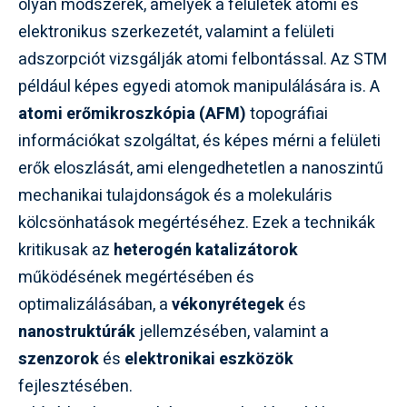
olyan módszerek, amelyek a felületek atomi és
elektronikus szerkezetét, valamint a felületi
adszorpciót vizsgálják atomi felbontással. Az STM
például képes egyedi atomok manipulálására is. A
atomi erőmikroszkópia (AFM)
topográfiai
információkat szolgáltat, és képes mérni a felületi
erők eloszlását, ami elengedhetetlen a nanoszintű
mechanikai tulajdonságok és a molekuláris
kölcsönhatások megértéséhez. Ezek a technikák
kritikusak az
heterogén katalizátorok
működésének megértésében és
optimalizálásában, a
vékonyrétegek
és
nanostruktúrák
jellemzésében, valamint a
szenzorok
és
elektronikai eszközök
fejlesztésében.