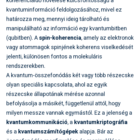
koherenciaidő növelése kulcsfontosságú a
kvantuminformáció feldolgozásához, mivel ez
határozza meg, mennyi ideig tárolható és
manipulálható az információ egy kvantumbitben
(qubitben). A
spin-koherencia
, amely az elektronok
vagy atommagok spinjének koherens viselkedését
jelenti, különösen fontos a molekuláris
rendszerekben.
A kvantum-összefonódás két vagy több részecske
olyan speciális kapcsolata, ahol az egyik
részecske állapotának mérése azonnal
befolyásolja a másikét, függetlenül attól, hogy
milyen messze vannak egymástól. Ez a jelenség a
kvantumkommunikáció
, a
kvantumkriptográfia
és a
kvantumszámítógépek
alapja. Bár az