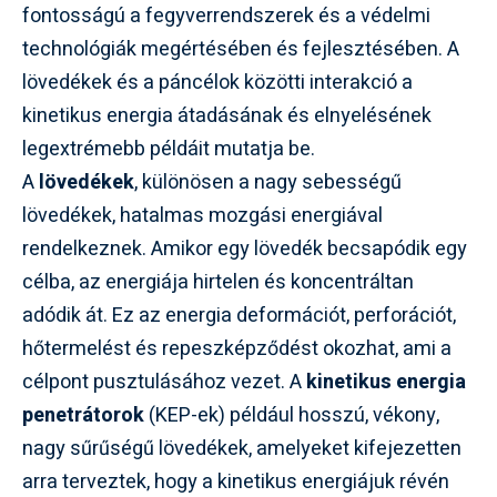
fontosságú a fegyverrendszerek és a védelmi
technológiák megértésében és fejlesztésében. A
lövedékek és a páncélok közötti interakció a
kinetikus energia átadásának és elnyelésének
legextrémebb példáit mutatja be.
A
lövedékek
, különösen a nagy sebességű
lövedékek, hatalmas mozgási energiával
rendelkeznek. Amikor egy lövedék becsapódik egy
célba, az energiája hirtelen és koncentráltan
adódik át. Ez az energia deformációt, perforációt,
hőtermelést és repeszképződést okozhat, ami a
célpont pusztulásához vezet. A
kinetikus energia
penetrátorok
(KEP-ek) például hosszú, vékony,
nagy sűrűségű lövedékek, amelyeket kifejezetten
arra terveztek, hogy a kinetikus energiájuk révén