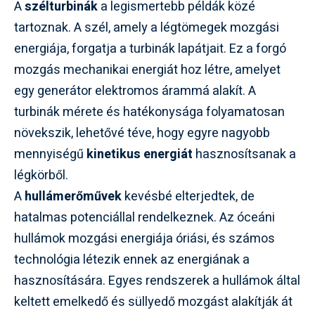
A
szélturbinák
a legismertebb példák közé
tartoznak. A szél, amely a légtömegek mozgási
energiája, forgatja a turbinák lapátjait. Ez a forgó
mozgás mechanikai energiát hoz létre, amelyet
egy generátor elektromos árammá alakít. A
turbinák mérete és hatékonysága folyamatosan
növekszik, lehetővé téve, hogy egyre nagyobb
mennyiségű
kinetikus energiát
hasznosítsanak a
légkörből.
A
hullámerőművek
kevésbé elterjedtek, de
hatalmas potenciállal rendelkeznek. Az óceáni
hullámok mozgási energiája óriási, és számos
technológia létezik ennek az energiának a
hasznosítására. Egyes rendszerek a hullámok által
keltett emelkedő és süllyedő mozgást alakítják át