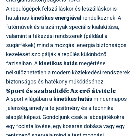
A repülőgépek felszálláskor és leszálláskor is
hatalmas
kinetikus energiával
rendelkeznek. A
futóművek és a szárnyak speciális kialakítása,
valamint a fékezési rendszerek (például a
sugárfékek) mind a mozgási energia biztonságos
kezelését szolgálják a repülés különböző
fázisaiban. A
kinetikus hatás
megértése
nélkülözhetetlen a modern közlekedési rendszerek
biztonságos és hatékony működéséhez.
Sport és szabadidő: Az erő átvitele
A sport világában a
kinetikus hatás
mindennapos
jelenség, amely a teljesítmény és a technika
alapját képezi. Gondoljunk csak a labdajátékokra:
egy focista lövése, egy kosaras dobása vagy egy
teniszező szervája mind a test mozgási