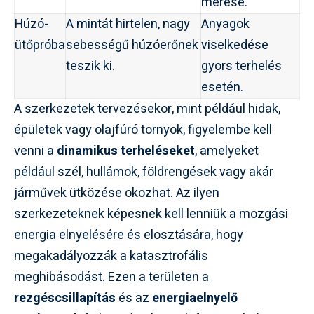
mérése.
Húzó-
A mintát hirtelen, nagy
Anyagok
ütőpróba
sebességű húzóerőnek
viselkedése
teszik ki.
gyors terhelés
esetén.
A szerkezetek tervezésekor, mint például hidak,
épületek vagy olajfúró tornyok, figyelembe kell
venni a
dinamikus terheléseket
, amelyeket
például szél, hullámok, földrengések vagy akár
járművek ütközése okozhat. Az ilyen
szerkezeteknek képesnek kell lenniük a mozgási
energia elnyelésére és elosztására, hogy
megakadályozzák a katasztrofális
meghibásodást. Ezen a területen a
rezgéscsillapítás
és az
energiaelnyelő