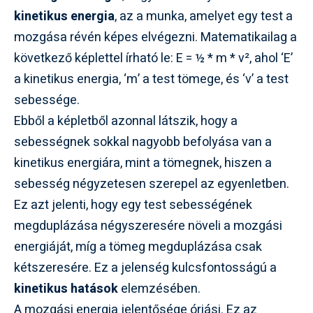
kinetikus energia
, az a munka, amelyet egy test a
mozgása révén képes elvégezni. Matematikailag a
következő képlettel írható le: E = ½ * m * v², ahol ‘E’
a kinetikus energia, ‘m’ a test tömege, és ‘v’ a test
sebessége.
Ebből a képletből azonnal látszik, hogy a
sebességnek sokkal nagyobb befolyása van a
kinetikus energiára, mint a tömegnek, hiszen a
sebesség négyzetesen szerepel az egyenletben.
Ez azt jelenti, hogy egy test sebességének
megduplázása négyszeresére növeli a mozgási
energiáját, míg a tömeg megduplázása csak
kétszeresére. Ez a jelenség kulcsfontosságú a
kinetikus hatások
elemzésében.
A mozgási energia jelentősége óriási. Ez az