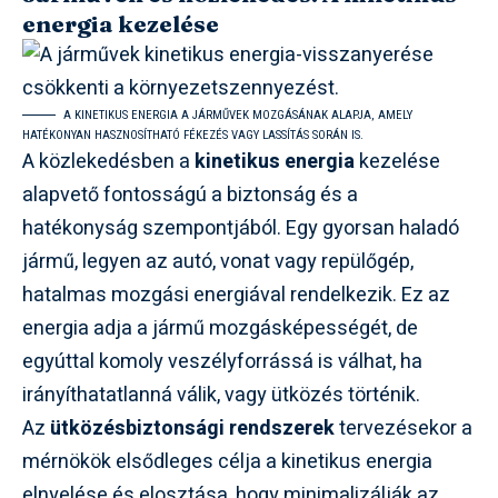
energia kezelése
A KINETIKUS ENERGIA A JÁRMŰVEK MOZGÁSÁNAK ALAPJA, AMELY
HATÉKONYAN HASZNOSÍTHATÓ FÉKEZÉS VAGY LASSÍTÁS SORÁN IS.
A közlekedésben a
kinetikus energia
kezelése
alapvető fontosságú a biztonság és a
hatékonyság szempontjából. Egy gyorsan haladó
jármű, legyen az autó, vonat vagy repülőgép,
hatalmas mozgási energiával rendelkezik. Ez az
energia adja a jármű mozgásképességét, de
egyúttal komoly veszélyforrássá is válhat, ha
irányíthatatlanná válik, vagy ütközés történik.
Az
ütközésbiztonsági rendszerek
tervezésekor a
mérnökök elsődleges célja a kinetikus energia
elnyelése és elosztása, hogy minimalizálják az