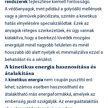
rendszerek
fejlesztése kiemelt fontosságú.
A védőanyagok, mint például a golyóálló mellények
vagy a járművek páncélzata, szintén a kinetikus
hatás elnyelésére specializálódtak. Ezek az
anyagok réteges szerkezetűek, és úgy vannak
kialakítva, hogy a beérkező lövedék mozgási
energiáját minél nagyobb felületen és minél
hosszabb idő alatt nyeljék el, minimalizálva ezzel a
behatolást és a sérülést.
A kinetikus energia hasznosítása és
átalakítása
A
kinetikus energia
nem csupán pusztító erő
lehet; számos esetben hasznosítható és
átalakítható más energiaformákká, amelyek az
emberiség javát szolgálják. Az energiaátalakítás