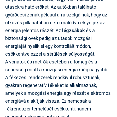
utasokra ható erőket. Az autókban található
gyűrődési zónák például arra szolgálnak, hogy az
ütközés pillanatában deformálódva elnyeljék az
energia jelentős részét. Az
légzsákok
és a
biztonsági övek pedig az utasok mozgási
energiáját nyelik el egy kontrollált módon,
csökkentve ezzel a sérülések súlyosságát.
A vonatok és metrók esetében a tömeg és a
sebesség miatt a mozgási energia még nagyobb.
A fékezési rendszerek rendkívül robusztusak,
gyakran regeneratív fékeket is alkalmaznak,
amelyek a mozgási energia egy részét elektromos
energiává alakítják vissza. Ez nemcsak a
fékrendszer terhelését csökkenti, hanem
energiahatékonyságot is növel.