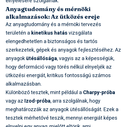
elnyelésére szolgálnak.
Anyagtudomány és mérnöki
alkalmazások: Az ütközés ereje
Az anyagtudomány és a mérnöki tervezés
területén a
kinetikus hatás
vizsgálata
elengedhetetlen a biztonságos és tartós
szerkezetek, gépek és anyagok fejlesztéséhez. Az
anyagok
ütésállósága
, vagyis az a képességük,
hogy deformáció vagy törés nélkül elnyeljék az
ütközési energiát, kritikus fontosságú számos
alkalmazásban.
Különböző tesztek, mint például a
Charpy-próba
vagy az
Izod-próba
, arra szolgálnak, hogy
meghatározzák az anyagok ütésállóságát. Ezek a
tesztek mérhetővé teszik, mennyi energiát képes
elnyelni egy anyag, mielőtt eltörik, ami