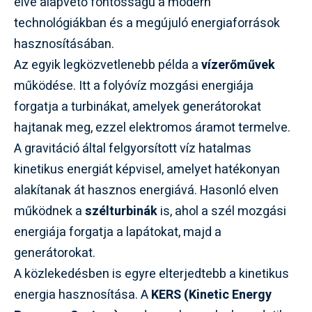
elve alapvető fontosságú a modern
technológiákban és a megújuló energiaforrások
hasznosításában.
Az egyik legközvetlenebb példa a
vízerőművek
működése. Itt a folyóvíz mozgási energiája
forgatja a turbinákat, amelyek generátorokat
hajtanak meg, ezzel elektromos áramot termelve.
A gravitáció által felgyorsított víz hatalmas
kinetikus energiát képvisel, amelyet hatékonyan
alakítanak át hasznos energiává. Hasonló elven
működnek a
szélturbinák
is, ahol a szél mozgási
energiája forgatja a lapátokat, majd a
generátorokat.
A közlekedésben is egyre elterjedtebb a kinetikus
energia hasznosítása. A
KERS (Kinetic Energy