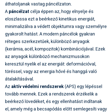
áthatoljanak vastag páncélzaton.
A
páncélzat
célja éppen az, hogy elnyelje és
eloszlassa ezt a beérkező kinetikus energiát,
minimalizálva a védett objektumra vagy személyre
gyakorolt hatást. A modern páncélok gyakran
réteges szerkezetűek, különböző anyagok
(kerámia, acél, kompozitok) kombinációjával. Ezek
az anyagok különböző mechanizmusokon
keresztül nyelik el az energiát: deformációval,
töréssel, vagy az energia hővé és hanggá való
átalakításával.
Az
aktív védelmi rendszerek
(APS) egy lépéssel
tovább mennek. Ezek a rendszerek érzékelik a
beérkező lövedéket, és egy ellenhatást indítanak
el, amely még a becsapódás előtt semlegesíti vagy