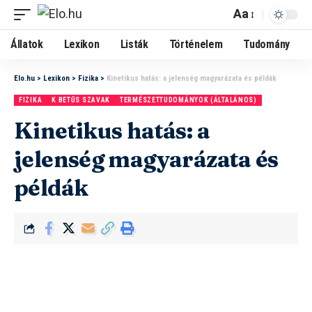
Aa
Állatok
Lexikon
Listák
Történelem
Tudomány
Elo.hu
>
Lexikon
>
Fizika
>
Kinetikus hatás: a jelenség magyarázata és példák
FIZIKA
K BETŰS SZAVAK
TERMÉSZETTUDOMÁNYOK (ÁLTALÁNOS)
Kinetikus hatás: a
jelenség magyarázata és
példák