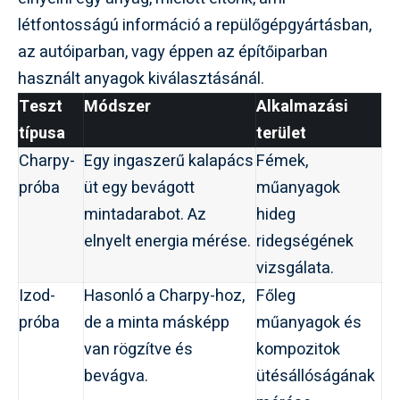
létfontosságú információ a repülőgépgyártásban,
az autóiparban, vagy éppen az építőiparban
használt anyagok kiválasztásánál.
Teszt
Módszer
Alkalmazási
típusa
terület
Charpy-
Egy ingaszerű kalapács
Fémek,
próba
üt egy bevágott
műanyagok
mintadarabot. Az
hideg
elnyelt energia mérése.
ridegségének
vizsgálata.
Izod-
Hasonló a Charpy-hoz,
Főleg
próba
de a minta másképp
műanyagok és
van rögzítve és
kompozitok
bevágva.
ütésállóságának