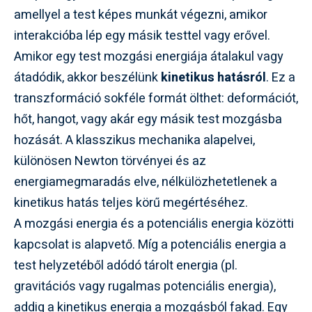
amellyel a test képes munkát végezni, amikor
interakcióba lép egy másik testtel vagy erővel.
Amikor egy test mozgási energiája átalakul vagy
átadódik, akkor beszélünk
kinetikus hatásról
. Ez a
transzformáció sokféle formát ölthet: deformációt,
hőt, hangot, vagy akár egy másik test mozgásba
hozását. A klasszikus mechanika alapelvei,
különösen Newton törvényei és az
energiamegmaradás elve, nélkülözhetetlenek a
kinetikus hatás teljes körű megértéséhez.
A mozgási energia és a potenciális energia közötti
kapcsolat is alapvető. Míg a potenciális energia a
test helyzetéből adódó tárolt energia (pl.
gravitációs vagy rugalmas potenciális energia),
addig a kinetikus energia a mozgásból fakad. Egy