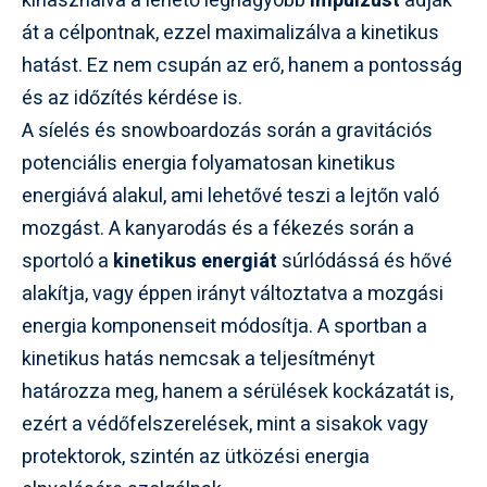
kihasználva a lehető legnagyobb
impulzust
adják
át a célpontnak, ezzel maximalizálva a kinetikus
hatást. Ez nem csupán az erő, hanem a pontosság
és az időzítés kérdése is.
A síelés és snowboardozás során a gravitációs
potenciális energia folyamatosan kinetikus
energiává alakul, ami lehetővé teszi a lejtőn való
mozgást. A kanyarodás és a fékezés során a
sportoló a
kinetikus energiát
súrlódássá és hővé
alakítja, vagy éppen irányt változtatva a mozgási
energia komponenseit módosítja. A sportban a
kinetikus hatás nemcsak a teljesítményt
határozza meg, hanem a sérülések kockázatát is,
ezért a védőfelszerelések, mint a sisakok vagy
protektorok, szintén az ütközési energia