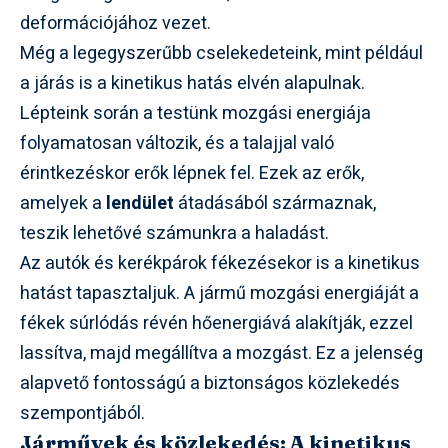
deformációjához vezet.
Még a legegyszerűbb cselekedeteink, mint például
a járás is a kinetikus hatás elvén alapulnak.
Lépteink során a testünk mozgási energiája
folyamatosan változik, és a talajjal való
érintkezéskor erők lépnek fel. Ezek az erők,
amelyek a
lendület
átadásából származnak,
teszik lehetővé számunkra a haladást.
Az autók és kerékpárok fékezésekor is a kinetikus
hatást tapasztaljuk. A jármű mozgási energiáját a
fékek súrlódás révén hőenergiává alakítják, ezzel
lassítva, majd megállítva a mozgást. Ez a jelenség
alapvető fontosságú a biztonságos közlekedés
szempontjából.
Járművek és közlekedés: A kinetikus