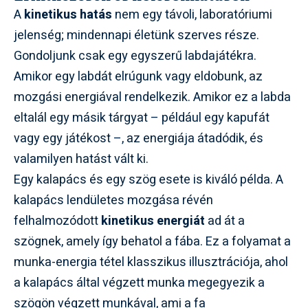
A
kinetikus hatás
nem egy távoli, laboratóriumi
jelenség; mindennapi életünk szerves része.
Gondoljunk csak egy egyszerű labdajátékra.
Amikor egy labdát elrúgunk vagy eldobunk, az
mozgási energiával rendelkezik. Amikor ez a labda
eltalál egy másik tárgyat – például egy kapufát
vagy egy játékost –, az energiája átadódik, és
valamilyen hatást vált ki.
Egy kalapács és egy szög esete is kiváló példa. A
kalapács lendületes mozgása révén
felhalmozódott
kinetikus energiát
ad át a
szögnek, amely így behatol a fába. Ez a folyamat a
munka-energia tétel klasszikus illusztrációja, ahol
a kalapács által végzett munka megegyezik a
szögön végzett munkával, ami a fa