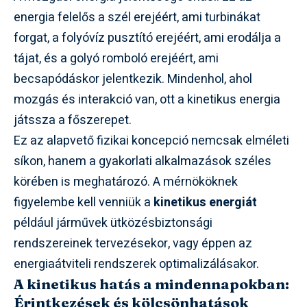
energia felelős a szél erejéért, ami turbinákat
forgat, a folyóvíz pusztító erejéért, ami erodálja a
tájat, és a golyó romboló erejéért, ami
becsapódáskor jelentkezik. Mindenhol, ahol
mozgás és interakció van, ott a kinetikus energia
játssza a főszerepet.
Ez az alapvető fizikai koncepció nemcsak elméleti
síkon, hanem a gyakorlati alkalmazások széles
körében is meghatározó. A mérnököknek
figyelembe kell venniük a
kinetikus energiát
például járművek ütközésbiztonsági
rendszereinek tervezésekor, vagy éppen az
energiaátviteli rendszerek optimalizálásakor.
A kinetikus hatás a mindennapokban:
Érintkezések és kölcsönhatások