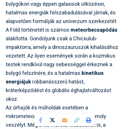
bolygókon vagy éppen galaxisok ütközései,
hatalmas energiák felszabadulásával járnak, és
alapvetően formálják az univerzum szerkezetét.
A Föld történetét is számos
meteorbecsapódás
alakította. Gondoljunk csak a Chicxulub-
impaktorra, amely a dinoszauruszok kihalásához
vezetett. Az ilyen események során a kozmikus
testek rendkívül nagy sebességgel érkeznek a
bolygó felszínére, és a hatalmas
kinetikus
energiájuk
robbanásszerű hatást,
kráterképződést és globális éghajlatváltozást
okoz.
Az űrhajók és műholdak esetében a
mikrometeoritok és űrszemét jelent komoly
veszélyt. Még a kis méretű részecskék is, a