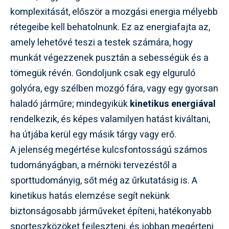
komplexitását, először a mozgási energia mélyebb
rétegeibe kell behatolnunk. Ez az energiafajta az,
amely lehetővé teszi a testek számára, hogy
munkát végezzenek pusztán a sebességük és a
tömegük révén. Gondoljunk csak egy elguruló
golyóra, egy szélben mozgó fára, vagy egy gyorsan
haladó járműre; mindegyikük
kinetikus energiával
rendelkezik, és képes valamilyen hatást kiváltani,
ha útjába kerül egy másik tárgy vagy erő.
A jelenség megértése kulcsfontosságú számos
tudományágban, a mérnöki tervezéstől a
sporttudományig, sőt még az űrkutatásig is. A
kinetikus hatás elemzése segít nekünk
biztonságosabb járműveket építeni, hatékonyabb
sporteszközöket fejleszteni, és jobban megérteni