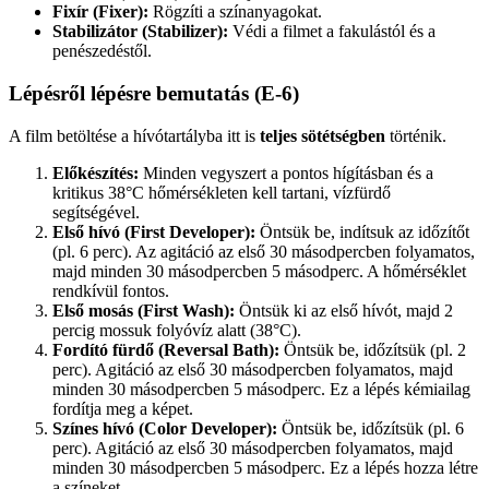
Fixír (Fixer):
Rögzíti a színanyagokat.
Stabilizátor (Stabilizer):
Védi a filmet a fakulástól és a
penészedéstől.
Lépésről lépésre bemutatás (E-6)
A film betöltése a hívótartályba itt is
teljes sötétségben
történik.
Előkészítés:
Minden vegyszert a pontos hígításban és a
kritikus 38°C hőmérsékleten kell tartani, vízfürdő
segítségével.
Első hívó (First Developer):
Öntsük be, indítsuk az időzítőt
(pl. 6 perc). Az agitáció az első 30 másodpercben folyamatos,
majd minden 30 másodpercben 5 másodperc. A hőmérséklet
rendkívül fontos.
Első mosás (First Wash):
Öntsük ki az első hívót, majd 2
percig mossuk folyóvíz alatt (38°C).
Fordító fürdő (Reversal Bath):
Öntsük be, időzítsük (pl. 2
perc). Agitáció az első 30 másodpercben folyamatos, majd
minden 30 másodpercben 5 másodperc. Ez a lépés kémiailag
fordítja meg a képet.
Színes hívó (Color Developer):
Öntsük be, időzítsük (pl. 6
perc). Agitáció az első 30 másodpercben folyamatos, majd
minden 30 másodpercben 5 másodperc. Ez a lépés hozza létre
a színeket.