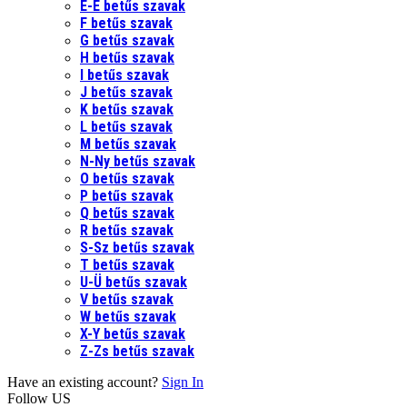
E-É betűs szavak
F betűs szavak
G betűs szavak
H betűs szavak
I betűs szavak
J betűs szavak
K betűs szavak
L betűs szavak
M betűs szavak
N-Ny betűs szavak
O betűs szavak
P betűs szavak
Q betűs szavak
R betűs szavak
S-Sz betűs szavak
T betűs szavak
U-Ü betűs szavak
V betűs szavak
W betűs szavak
X-Y betűs szavak
Z-Zs betűs szavak
Have an existing account?
Sign In
Follow US