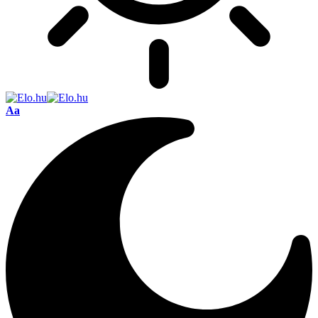
Font
Aa
Resizer