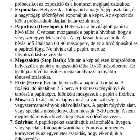
próbacsíkot az expozíció és a kontraszt meghatározásához.
Exponálás:
Helyezzük a fotópapírt a nagyítógép asztalára, és
a nagyítógép időzítőjével exponáljuk a képet. Az expozíciós
időt a próbacsíkok alapján határozzuk meg.
Papírhívó (Developer):
Helyezzük a bevilágított papírt a
hívó tálba. Óvatosan mozgassuk a papírt a hívóban, hogy a
vegyszer egyenletesen érje. A kép lassan kirajzolódik. A
hívási idő általában 60-90 másodperc, de ez a hívó típusától és
a papírtól függ. Ne hívjuk túl a papírt, mert az
fátyolozódáshoz vezethet.
Megszakító (Stop Bath):
Miután a kép teljesen kirajzolódott,
helyezzük a papírt a megszakító tálba 10-30 másodpercre. Ez
leállítja a hívó hatását és megakadályozza a további
tónusváltozásokat.
Fixír (Fixer):
Ezután helyezzük a papírt a fixír tálba. A
fixálási idő általában 2-5 perc. A fixír teszi fényállóvá és
tartóssá a papírképet. Időnként mozgassuk a papírt a fixírben.
Mosás:
A fixálás után alapos mosásra van szükség a
vegyszermaradványok eltávolításához. A papírt folyóvíz alatt,
vagy speciális mosóedényekben mossuk, 5-10 percig. A nem
megfelelő mosás idővel a kép elszíneződéséhez vezet.
Szárítás:
A papírképeket száríthatjuk szárítóhálón, üvegen,
vagy speciális fotópapír szárítóban. Fontos a pormentes
környezet és az egyenletes száradás, hogy elkerüljük a
feltekeredést.