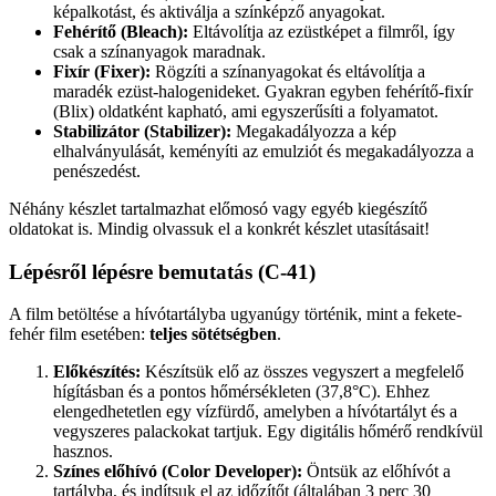
képalkotást, és aktiválja a színképző anyagokat.
Fehérítő (Bleach):
Eltávolítja az ezüstképet a filmről, így
csak a színanyagok maradnak.
Fixír (Fixer):
Rögzíti a színanyagokat és eltávolítja a
maradék ezüst-halogenideket. Gyakran egyben fehérítő-fixír
(Blix) oldatként kapható, ami egyszerűsíti a folyamatot.
Stabilizátor (Stabilizer):
Megakadályozza a kép
elhalványulását, keményíti az emulziót és megakadályozza a
penészedést.
Néhány készlet tartalmazhat előmosó vagy egyéb kiegészítő
oldatokat is. Mindig olvassuk el a konkrét készlet utasításait!
Lépésről lépésre bemutatás (C-41)
A film betöltése a hívótartályba ugyanúgy történik, mint a fekete-
fehér film esetében:
teljes sötétségben
.
Előkészítés:
Készítsük elő az összes vegyszert a megfelelő
hígításban és a pontos hőmérsékleten (37,8°C). Ehhez
elengedhetetlen egy vízfürdő, amelyben a hívótartályt és a
vegyszeres palackokat tartjuk. Egy digitális hőmérő rendkívül
hasznos.
Színes előhívó (Color Developer):
Öntsük az előhívót a
tartályba, és indítsuk el az időzítőt (általában 3 perc 30