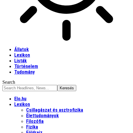
Állatok
Lexikon
Listák
Történelem
Tudomány
Search
Elo.hu
Lexikon
Csillagászat és asztrofizika
Élettudományok
Filozófia
Fizika
Földrajz