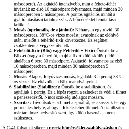
másodperc). Az agitáció intenzívebb, mint a fekete-fehér
hívásnál: az első 10 másodperc folyamatos, majd minden 30
másodpercben 5 másodperc. A pontos agitációs mintát a
gyártó utasításai tartalmazzák. A hőmérséklet fenntartása
kritikus!
Mosás (opcionális, de ajánlott):
Néhányan egy rövid, 30
másodperces, 38°C-os vizes mosást javasolnak az előhívó
után, mielőtt a fehérítő-fixír következne. Ez segíthet
csökkenteni a vegyszerátvitelt.
Fehérítő-fixír (Blix) vagy Fehérítő + Fixír:
Öntsük be a
Blix-et (vagy a fehérítőt, majd a fixírt külön-külön). Idő:
általában 6 perc 30 másodperc. Agitáció: folyamatos az első
10 másodpercben, majd minden 30 másodpercben 5
másodperc.
Mosás:
Alapos, folyóvizes mosás, legalább 3-5 percig 38°C-
os vízzel. Ez eltávolítja a Blix maradványokat.
Stabilizátor (Stabilizer):
Öntsük be a stabilizátort, és
agitáljuk 1 percig. Ez a lépés rögzíti a színeket és védi a filmet
a penészedéstől. Nincs szükség utólagos mosásra.
Szárítás:
Távolítsuk el a filmet a spirálról, és akasszuk fel egy
pormentes helyre, ahogy a fekete-fehér filmnél. A stabilizátor
már tartalmaz nedvesítő szert, így külön használata nem
szükséges.
A C-41 folyamat sikere a
precíz hőmérséklet-szabályozásban
és