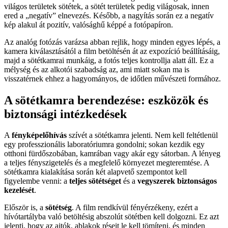
világos területek sötétek, a sötét területek pedig világosak, innen
ered a „negatív” elnevezés. Később, a nagyítás során ez a negatív
kép alakul át pozitív, valósághű képpé a fotópapíron.
Az analóg fotózás varázsa abban rejlik, hogy minden egyes lépés, a
kamera kiválasztásától a film betöltésén át az expozíció beállításáig,
majd a sötétkamrai munkáig, a fotós teljes kontrollja alatt áll. Ez a
mélység és az alkotói szabadság az, ami miatt sokan ma is
visszatérnek ehhez a hagyományos, de időtlen művészeti formához.
A sötétkamra berendezése: eszközök és
biztonsági intézkedések
A
fényképelőhívás
szívét a sötétkamra jelenti. Nem kell feltétlenül
egy professzionális laboratóriumra gondolni; sokan kezdik egy
otthoni fürdőszobában, kamrában vagy akár egy sátorban. A lényeg
a teljes fényszigetelés és a megfelelő környezet megteremtése. A
sötétkamra kialakítása során két alapvető szempontot kell
figyelembe venni: a
teljes sötétséget
és a
vegyszerek biztonságos
kezelését
.
Először is, a
sötétség
. A film rendkívül fényérzékeny, ezért a
hívótartályba való betöltésig abszolút sötétben kell dolgozni. Ez azt
jelenti, hogy az ajtók, ablakok réseit le kell tömíteni, és minden