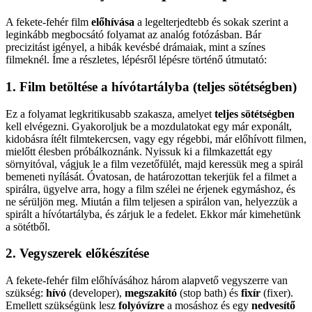
A fekete-fehér film
előhívása
a legelterjedtebb és sokak szerint a
leginkább megbocsátó folyamat az analóg fotózásban. Bár
precizitást igényel, a hibák kevésbé drámaiak, mint a színes
filmeknél. Íme a részletes, lépésről lépésre történő útmutató:
1. Film betöltése a hívótartályba (teljes sötétségben)
Ez a folyamat legkritikusabb szakasza, amelyet
teljes sötétségben
kell elvégezni. Gyakoroljuk be a mozdulatokat egy már exponált,
kidobásra ítélt filmtekercsen, vagy egy régebbi, már előhívott filmen,
mielőtt élesben próbálkoznánk. Nyissuk ki a filmkazettát egy
sörnyitóval, vágjuk le a film vezetőfülét, majd keressük meg a spirál
bemeneti nyílását. Óvatosan, de határozottan tekerjük fel a filmet a
spirálra, ügyelve arra, hogy a film szélei ne érjenek egymáshoz, és
ne sérüljön meg. Miután a film teljesen a spirálon van, helyezzük a
spirált a hívótartályba, és zárjuk le a fedelet. Ekkor már kimehetünk
a sötétből.
2. Vegyszerek előkészítése
A fekete-fehér film előhívásához három alapvető vegyszerre van
szükség:
hívó
(developer),
megszakító
(stop bath) és
fixír
(fixer).
Emellett szükségünk lesz
folyóvízre
a mosáshoz és egy
nedvesítő