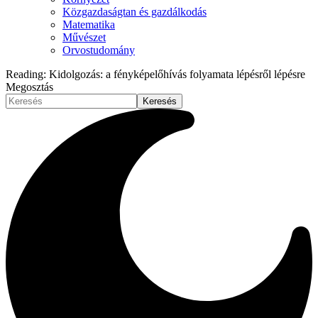
Közgazdaságtan és gazdálkodás
Matematika
Művészet
Orvostudomány
Reading:
Kidolgozás: a fényképelőhívás folyamata lépésről lépésre
Megosztás