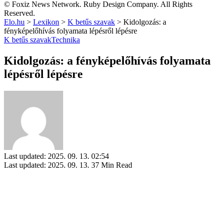
© Foxiz News Network. Ruby Design Company. All Rights
Reserved.
Elo.hu
>
Lexikon
>
K betűs szavak
>
Kidolgozás: a
fényképelőhívás folyamata lépésről lépésre
K betűs szavak
Technika
Kidolgozás: a fényképelőhívás folyamata
lépésről lépésre
Last updated: 2025. 09. 13. 02:54
Last updated: 2025. 09. 13.
37 Min Read