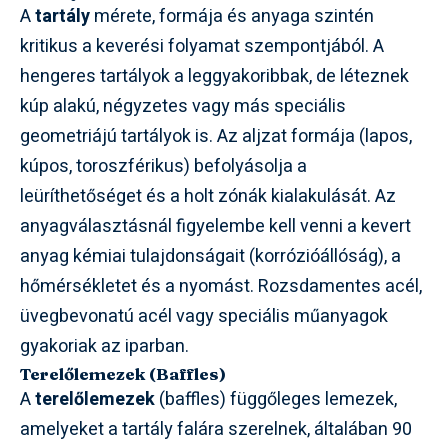
A
tartály
mérete, formája és anyaga szintén
kritikus a keverési folyamat szempontjából. A
hengeres tartályok a leggyakoribbak, de léteznek
kúp alakú, négyzetes vagy más speciális
geometriájú tartályok is. Az aljzat formája (lapos,
kúpos, toroszférikus) befolyásolja a
leüríthetőséget és a holt zónák kialakulását. Az
anyagválasztásnál figyelembe kell venni a kevert
anyag kémiai tulajdonságait (korrózióállóság), a
hőmérsékletet és a nyomást. Rozsdamentes acél,
üvegbevonatú acél vagy speciális műanyagok
gyakoriak az iparban.
Terelőlemezek (Baffles)
A
terelőlemezek
(baffles) függőleges lemezek,
amelyeket a tartály falára szerelnek, általában 90