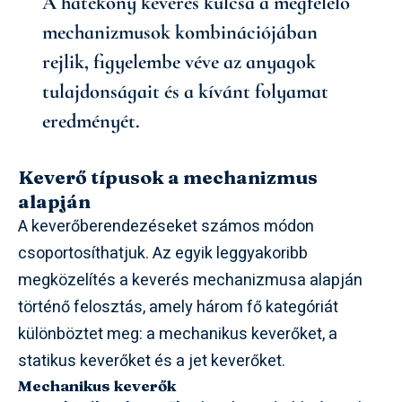
A hatékony keverés kulcsa a megfelelő
mechanizmusok kombinációjában
rejlik, figyelembe véve az anyagok
tulajdonságait és a kívánt folyamat
eredményét.
Keverő típusok a mechanizmus
alapján
A keverőberendezéseket számos módon
csoportosíthatjuk. Az egyik leggyakoribb
megközelítés a keverés mechanizmusa alapján
történő felosztás, amely három fő kategóriát
különböztet meg: a mechanikus keverőket, a
statikus keverőket és a jet keverőket.
Mechanikus keverők