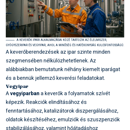
A KEVERŐK IPARI ALKALMAZÁSAI KÖZÉ TARTOZIK AZ ÉLELMISZER,
GYÓGYSZERIPAR ÉS VEGYIPAR, AHOL A MINŐSÉG ÉS HATÉKONYSÁG KULCSFONTOSSÁGÚ.
A keverőberendezések az ipar szinte minden
szegmensében nélkülözhetetlenek. Az
alábbiakban bemutatunk néhány kiemelt iparágat
és a bennük jellemző keverési feladatokat.
Vegyipar
A
vegyiparban
a keverők a folyamatok szívét
képezik. Reakciók elindításához és
fenntartásához, katalizátorok diszpergálásához,
oldatok készítéséhez, emulziók és szuszpenziók
stabilizálásához, valamint hőátadáshoz