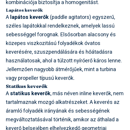
kombinációja biztosítja a homogenitást.
Lapátos keverők
A
lapátos keverők
(paddle agitators) egyszerű,
széles lapátokkal rendelkeznek, amelyek lassú
sebességgel forognak. Elsősorban alacsony és
közepes viszkozitású folyadékok óvatos
keverésére, szuszpendálására és hőátadásra
használatosak, ahol a túlzott nyíróerő káros lenne.
Jellemzően nagyobb átmérőjűek, mint a turbina
vagy propeller típusú keverők.
Statikus keverők
A
statikus keverők
, más néven inline keverők, nem
tartalmaznak mozgó alkatrészeket. A keverés az
áramló folyadék irányának és sebességének
megváltoztatásával történik, amikor az áthalad a
keverő belsejében elhelyezkedő geometriai