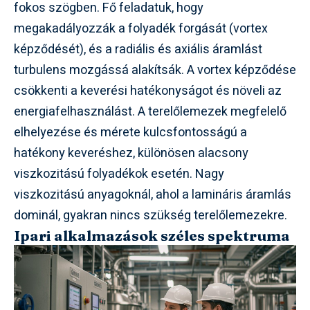
fokos szögben. Fő feladatuk, hogy
megakadályozzák a folyadék forgását (vortex
képződését), és a radiális és axiális áramlást
turbulens mozgássá alakítsák. A vortex képződése
csökkenti a keverési hatékonyságot és növeli az
energiafelhasználást. A terelőlemezek megfelelő
elhelyezése és mérete kulcsfontosságú a
hatékony keveréshez, különösen alacsony
viszkozitású folyadékok esetén. Nagy
viszkozitású anyagoknál, ahol a lamináris áramlás
dominál, gyakran nincs szükség terelőlemezekre.
Ipari alkalmazások széles spektruma