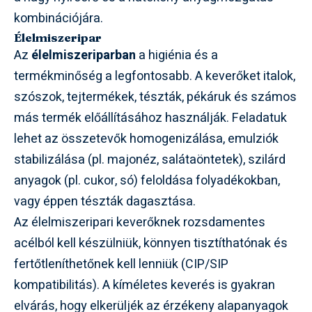
kombinációjára.
Élelmiszeripar
Az
élelmiszeriparban
a higiénia és a
termékminőség a legfontosabb. A keverőket italok,
szószok, tejtermékek, tészták, pékáruk és számos
más termék előállításához használják. Feladatuk
lehet az összetevők homogenizálása, emulziók
stabilizálása (pl. majonéz, salátaöntetek), szilárd
anyagok (pl. cukor, só) feloldása folyadékokban,
vagy éppen tészták dagasztása.
Az élelmiszeripari keverőknek rozsdamentes
acélból kell készülniük, könnyen tisztíthatónak és
fertőtleníthetőnek kell lenniük (CIP/SIP
kompatibilitás). A kíméletes keverés is gyakran
elvárás, hogy elkerüljék az érzékeny alapanyagok