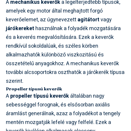
A
mechanikus keverők
a legelterjedtebb típusok,
amelyek egy motor által meghajtott forgó
keverőelemet, az úgynevezett
agitátort
vagy
járókereket
használnak a folyadék mozgatására
és a keverés megvalósítására. Ezek a keverők
rendkívül sokoldalúak, és széles körben
alkalmazhatók különböző viszkozitású és
összetételű anyagokhoz. A mechanikus keverők
további alcsoportokra oszthatók a járókerék típusa
szerint.
Propeller típusú keverők
A
propeller típusú keverők
általában nagy
sebességgel forognak, és elsősorban axiális
áramlást generálnak, azaz a folyadékot a tengely
mentén mozgatják lefelé vagy felfelé. Ezek a