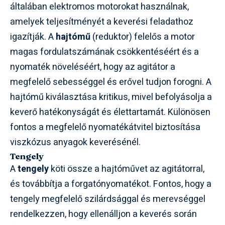
általában elektromos motorokat használnak,
amelyek teljesítményét a keverési feladathoz
igazítják. A
hajtómű
(reduktor) felelős a motor
magas fordulatszámának csökkentéséért és a
nyomaték növeléséért, hogy az agitátor a
megfelelő sebességgel és erővel tudjon forogni. A
hajtómű kiválasztása kritikus, mivel befolyásolja a
keverő hatékonyságát és élettartamát. Különösen
fontos a megfelelő nyomatékátvitel biztosítása
viszkózus anyagok keverésénél.
Tengely
A
tengely
köti össze a hajtóművet az agitátorral,
és továbbítja a forgatónyomatékot. Fontos, hogy a
tengely megfelelő szilárdsággal és merevséggel
rendelkezzen, hogy ellenálljon a keverés során