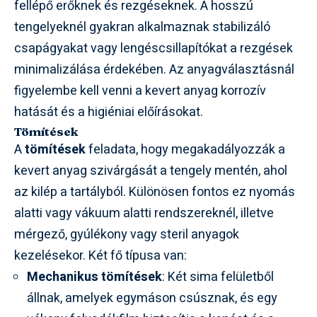
fellépő erőknek és rezgéseknek. A hosszú
tengelyeknél gyakran alkalmaznak stabilizáló
csapágyakat vagy lengéscsillapítókat a rezgések
minimalizálása érdekében. Az anyagválasztásnál
figyelembe kell venni a kevert anyag korrozív
hatását és a higiéniai előírásokat.
Tömítések
A
tömítések
feladata, hogy megakadályozzák a
kevert anyag szivárgását a tengely mentén, ahol
az kilép a tartályból. Különösen fontos ez nyomás
alatti vagy vákuum alatti rendszereknél, illetve
mérgező, gyúlékony vagy steril anyagok
kezelésekor. Két fő típusa van:
Mechanikus tömítések
: Két sima felületből
állnak, amelyek egymáson csúsznak, és egy