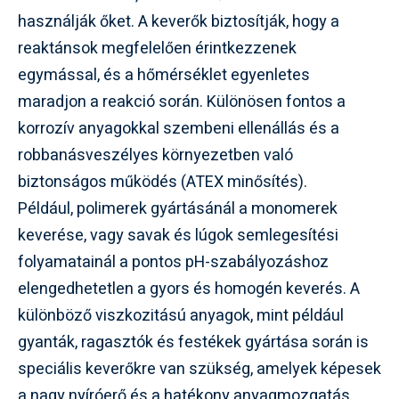
használják őket. A keverők biztosítják, hogy a
reaktánsok megfelelően érintkezzenek
egymással, és a hőmérséklet egyenletes
maradjon a reakció során. Különösen fontos a
korrozív anyagokkal szembeni ellenállás és a
robbanásveszélyes környezetben való
biztonságos működés (ATEX minősítés).
Például, polimerek gyártásánál a monomerek
keverése, vagy savak és lúgok semlegesítési
folyamatainál a pontos pH-szabályozáshoz
elengedhetetlen a gyors és homogén keverés. A
különböző viszkozitású anyagok, mint például
gyanták, ragasztók és festékek gyártása során is
speciális keverőkre van szükség, amelyek képesek
a nagy nyíróerő és a hatékony anyagmozgatás