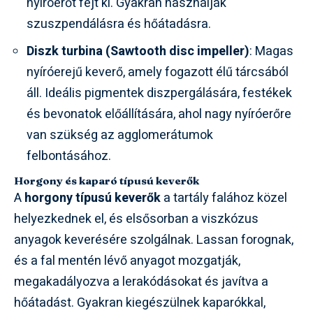
nyíróerőt fejt ki. Gyakran használják
szuszpendálásra és hőátadásra.
Diszk turbina (Sawtooth disc impeller)
: Magas
nyíróerejű keverő, amely fogazott élű tárcsából
áll. Ideális pigmentek diszpergálására, festékek
és bevonatok előállítására, ahol nagy nyíróerőre
van szükség az agglomerátumok
felbontásához.
Horgony és kaparó típusú keverők
A
horgony típusú keverők
a tartály falához közel
helyezkednek el, és elsősorban a viszkózus
anyagok keverésére szolgálnak. Lassan forognak,
és a fal mentén lévő anyagot mozgatják,
megakadályozva a lerakódásokat és javítva a
hőátadást. Gyakran kiegészülnek kaparókkal,