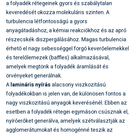
a folyadék rétegeinek gyors és szabálytalan
keveredését okozza molekuláris szinten. A
turbulencia létfontosságú a gyors
anyagátadáshoz, a kémiai reakciókhoz és az apró
részecskék diszpergálásához. Magas turbulencia
érhető el nagy sebességgel forgó keverőelemekkel
és terelőlemezek (baffles) alkalmazásával,
amelyek megtörik a folyadék áramlását és
örvényeket generálnak.
A
lamináris nyírás
alacsony viszkozitású
folyadékokban is jelen van, de különösen fontos a
nagy viszkozitású anyagok keverésénél. Ebben az
esetben a folyadék rétegei egymáson csúsznak el,
nyíróerőket generálva, amelyek szétválasztják az
agglomerátumokat és homogénné teszik az