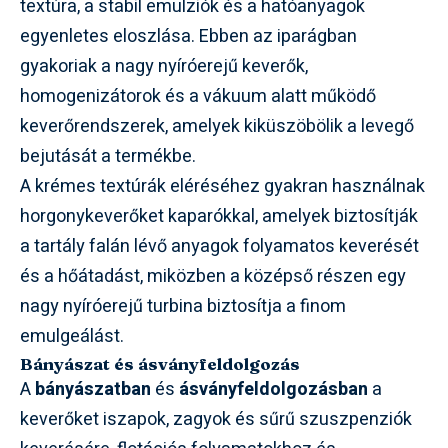
textúra, a stabil emulziók és a hatóanyagok
egyenletes eloszlása. Ebben az iparágban
gyakoriak a nagy nyíróerejű keverők,
homogenizátorok és a vákuum alatt működő
keverőrendszerek, amelyek kiküszöbölik a levegő
bejutását a termékbe.
A krémes textúrák eléréséhez gyakran használnak
horgonykeverőket kaparókkal, amelyek biztosítják
a tartály falán lévő anyagok folyamatos keverését
és a hőátadást, miközben a középső részen egy
nagy nyíróerejű turbina biztosítja a finom
emulgeálást.
Bányászat és ásványfeldolgozás
A
bányászatban
és
ásványfeldolgozásban
a
keverőket iszapok, zagyok és sűrű szuszpenziók