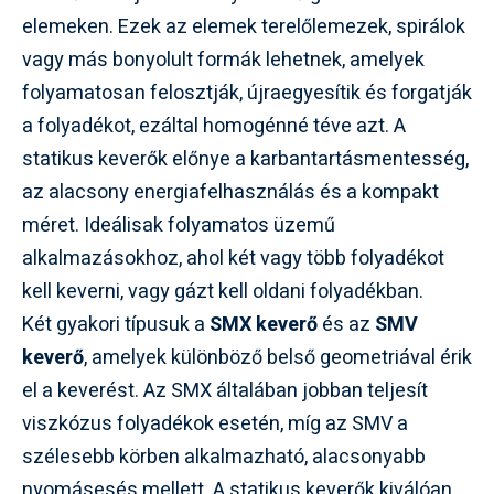
elemeken. Ezek az elemek terelőlemezek, spirálok
vagy más bonyolult formák lehetnek, amelyek
folyamatosan felosztják, újraegyesítik és forgatják
a folyadékot, ezáltal homogénné téve azt. A
statikus keverők előnye a karbantartásmentesség,
az alacsony energiafelhasználás és a kompakt
méret. Ideálisak folyamatos üzemű
alkalmazásokhoz, ahol két vagy több folyadékot
kell keverni, vagy gázt kell oldani folyadékban.
Két gyakori típusuk a
SMX keverő
és az
SMV
keverő
, amelyek különböző belső geometriával érik
el a keverést. Az SMX általában jobban teljesít
viszkózus folyadékok esetén, míg az SMV a
szélesebb körben alkalmazható, alacsonyabb
nyomásesés mellett. A statikus keverők kiválóan