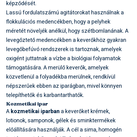
képződését.
Lassú fordulatszámú agitátorokat használnak a
flokkulációs medencékben, hogy a pelyhek
méretét növeljék anélkül, hogy szétbomlanának. A
levegőztető medencékben a keverőkhöz gyakran
levegőbefúvó rendszerek is tartoznak, amelyek
oxigént juttatnak a vízbe a biológiai folyamatok
támogatására. A merülő keverők, amelyek
közvetlenül a folyadékba merülnek, rendkívül
népszerűek ebben az iparágban, mivel könnyen
telepíthetők és karbantarthatók.
Kozmetikai ipar
A
kozmetikai iparban
a keverőket krémek,
lotionok, samponok, gélek és sminktermékek
előállítására használják. A cél a sima, homogén