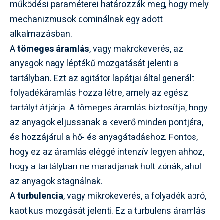
működési paraméterei határozzák meg, hogy mely
mechanizmusok dominálnak egy adott
alkalmazásban.
A
tömeges áramlás
, vagy makrokeverés, az
anyagok nagy léptékű mozgatását jelenti a
tartályban. Ezt az agitátor lapátjai által generált
folyadékáramlás hozza létre, amely az egész
tartályt átjárja. A tömeges áramlás biztosítja, hogy
az anyagok eljussanak a keverő minden pontjára,
és hozzájárul a hő- és anyagátadáshoz. Fontos,
hogy ez az áramlás eléggé intenzív legyen ahhoz,
hogy a tartályban ne maradjanak holt zónák, ahol
az anyagok stagnálnak.
A
turbulencia
, vagy mikrokeverés, a folyadék apró,
kaotikus mozgását jelenti. Ez a turbulens áramlás