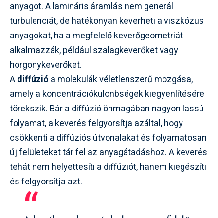
anyagot. A lamináris áramlás nem generál
turbulenciát, de hatékonyan keverheti a viszkózus
anyagokat, ha a megfelelő keverőgeometriát
alkalmazzák, például szalagkeverőket vagy
horgonykeverőket.
A
diffúzió
a molekulák véletlenszerű mozgása,
amely a koncentrációkülönbségek kiegyenlítésére
törekszik. Bár a diffúzió önmagában nagyon lassú
folyamat, a keverés felgyorsítja azáltal, hogy
csökkenti a diffúziós útvonalakat és folyamatosan
új felületeket tár fel az anyagátadáshoz. A keverés
tehát nem helyettesíti a diffúziót, hanem kiegészíti
és felgyorsítja azt.