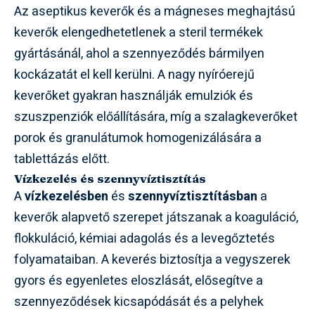
Az aseptikus keverők és a mágneses meghajtású
keverők elengedhetetlenek a steril termékek
gyártásánál, ahol a szennyeződés bármilyen
kockázatát el kell kerülni. A nagy nyíróerejű
keverőket gyakran használják emulziók és
szuszpenziók előállítására, míg a szalagkeverőket
porok és granulátumok homogenizálására a
tablettázás előtt.
Vízkezelés és szennyvíztisztítás
A
vízkezelésben
és
szennyvíztisztításban
a
keverők alapvető szerepet játszanak a koaguláció,
flokkuláció, kémiai adagolás és a levegőztetés
folyamataiban. A keverés biztosítja a vegyszerek
gyors és egyenletes eloszlását, elősegítve a
szennyeződések kicsapódását és a pelyhek