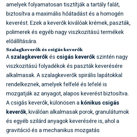
amelyek folyamatosan tisztítják a tartály falát,
biztosítva a maximális hőátadást és a homogén
keverést. Ezek a keverők kiválóak krémek, paszták,
polimerek és egyéb nagy viszkozitású termékek
előállítására.
Szalagkeverők és csigás keverők
A
szalagkeverők
és
csigás keverők
szintén nagy
viszkozitású folyadékok és paszták keverésére
alkalmasak. A szalagkeverők spirális lapátokkal
rendelkeznek, amelyek felfelé és lefelé is
mozgatják az anyagot, alapos keverést biztosítva.
A csigás keverők, különösen a
kónikus csigás
keverők
, kiválóan alkalmasak porok, granulátumok
és egyéb szilárd anyagok keverésére is, ahol a
gravitáció és a mechanikus mozgatás