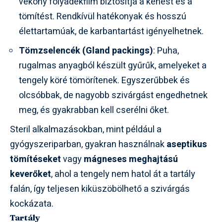
vékony folyadékfilm biztosítja a kenést és a
tömítést. Rendkívül hatékonyak és hosszú
élettartamúak, de karbantartást igényelhetnek.
Tömzselencék (Gland packings)
: Puha,
rugalmas anyagból készült gyűrűk, amelyeket a
tengely köré tömörítenek. Egyszerűbbek és
olcsóbbak, de nagyobb szivárgást engedhetnek
meg, és gyakrabban kell cserélni őket.
Steril alkalmazásokban, mint például a
gyógyszeriparban, gyakran használnak
aseptikus
tömítéseket
vagy
mágneses meghajtású
keverőket
, ahol a tengely nem hatol át a tartály
falán, így teljesen kiküszöbölhető a szivárgás
kockázata.
Tartály