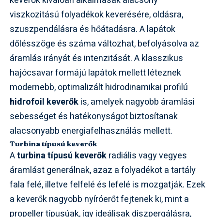
keverők kiválóan alkalmasak alacsony
viszkozitású folyadékok keverésére, oldásra,
szuszpendálásra és hőátadásra. A lapátok
dőlésszöge és száma változhat, befolyásolva az
áramlás irányát és intenzitását. A klasszikus
hajócsavar formájú lapátok mellett léteznek
modernebb, optimalizált hidrodinamikai profilú
hidrofoil keverők
is, amelyek nagyobb áramlási
sebességet és hatékonyságot biztosítanak
alacsonyabb energiafelhasználás mellett.
Turbina típusú keverők
A
turbina típusú keverők
radiális vagy vegyes
áramlást generálnak, azaz a folyadékot a tartály
fala felé, illetve felfelé és lefelé is mozgatják. Ezek
a keverők nagyobb nyíróerőt fejtenek ki, mint a
propeller típusúak, így ideálisak diszpergálásra,