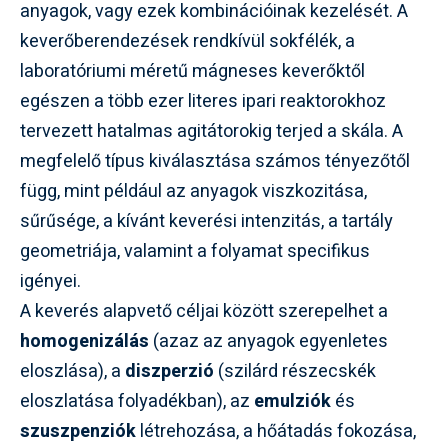
anyagok, vagy ezek kombinációinak kezelését. A
keverőberendezések rendkívül sokfélék, a
laboratóriumi méretű mágneses keverőktől
egészen a több ezer literes ipari reaktorokhoz
tervezett hatalmas agitátorokig terjed a skála. A
megfelelő típus kiválasztása számos tényezőtől
függ, mint például az anyagok viszkozitása,
sűrűsége, a kívánt keverési intenzitás, a tartály
geometriája, valamint a folyamat specifikus
igényei.
A keverés alapvető céljai között szerepelhet a
homogenizálás
(azaz az anyagok egyenletes
eloszlása), a
diszperzió
(szilárd részecskék
eloszlatása folyadékban), az
emulziók
és
szuszpenziók
létrehozása, a hőátadás fokozása,