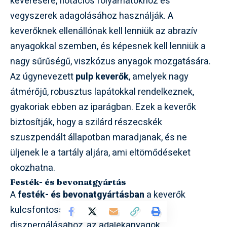
keverésére, flotációs folyamatokhoz és
vegyszerek adagolásához használják. A
keverőknek ellenállónak kell lenniük az abrazív
anyagokkal szemben, és képesnek kell lenniük a
nagy sűrűségű, viszkózus anyagok mozgatására.
Az úgynevezett
pulp keverők
, amelyek nagy
átmérőjű, robusztus lapátokkal rendelkeznek,
gyakoriak ebben az iparágban. Ezek a keverők
biztosítják, hogy a szilárd részecskék
szuszpendált állapotban maradjanak, és ne
üljenek le a tartály aljára, ami eltömődéseket
okozhatna.
Festék- és bevonatgyártás
A
festék- és bevonatgyártásban
a keverők
kulcsfontosságúak a pigmentek
diszpergálásához, az adalékanyagok