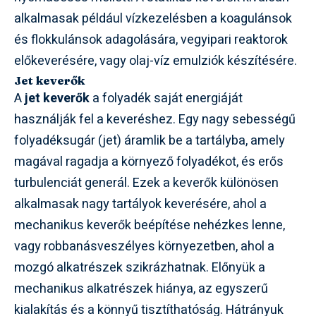
alkalmasak például vízkezelésben a koagulánsok
és flokkulánsok adagolására, vegyipari reaktorok
előkeverésére, vagy olaj-víz emulziók készítésére.
Jet keverők
A
jet keverők
a folyadék saját energiáját
használják fel a keveréshez. Egy nagy sebességű
folyadéksugár (jet) áramlik be a tartályba, amely
magával ragadja a környező folyadékot, és erős
turbulenciát generál. Ezek a keverők különösen
alkalmasak nagy tartályok keverésére, ahol a
mechanikus keverők beépítése nehézkes lenne,
vagy robbanásveszélyes környezetben, ahol a
mozgó alkatrészek szikrázhatnak. Előnyük a
mechanikus alkatrészek hiánya, az egyszerű
kialakítás és a könnyű tisztíthatóság. Hátrányuk