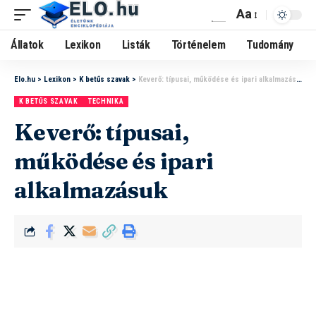
Aa
Állatok
Lexikon
Listák
Történelem
Tudomány
Elo.hu
>
Lexikon
>
K betűs szavak
>
Keverő: típusai, működése és ipari alkalmazásuk
K BETŰS SZAVAK
TECHNIKA
Keverő: típusai,
működése és ipari
alkalmazásuk