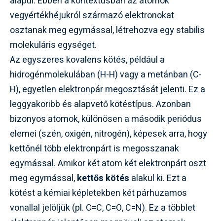
alapul. Ebben a kontextusban az atomok
vegyértékhéjukról származó elektronokat
osztanak meg egymással, létrehozva egy stabilis
molekuláris egységet.
Az egyszeres kovalens kötés, például a
hidrogénmolekulában (H-H) vagy a metánban (C-
H), egyetlen elektronpár megosztását jelenti. Ez a
leggyakoribb és alapvető kötéstípus. Azonban
bizonyos atomok, különösen a második periódus
elemei (szén, oxigén, nitrogén), képesek arra, hogy
kettőnél több elektronpárt is megosszanak
egymással. Amikor két atom két elektronpárt oszt
meg egymással,
kettős kötés
alakul ki. Ezt a
kötést a kémiai képletekben két párhuzamos
vonallal jelöljük (pl. C=C, C=O, C=N). Ez a többlet