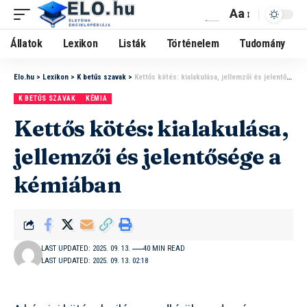
Aa
Állatok
Lexikon
Listák
Történelem
Tudomány
Elo.hu
>
Lexikon
>
K betűs szavak
>
Kettős kötés: kialakulása, jellemzői és jelentősége a kémiában
K BETŰS SZAVAK
KÉMIA
Kettős kötés: kialakulása,
jellemzői és jelentősége a
kémiában
LAST UPDATED: 2025. 09. 13.
40 MIN READ
LAST UPDATED: 2025. 09. 13. 02:18