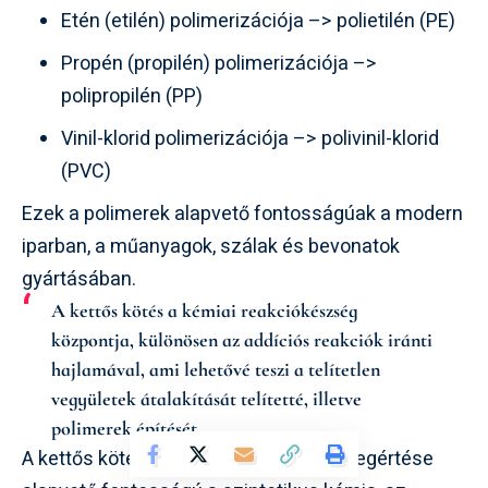
Etén (etilén) polimerizációja –> polietilén (PE)
Propén (propilén) polimerizációja –>
polipropilén (PP)
Vinil-klorid polimerizációja –> polivinil-klorid
(PVC)
Ezek a polimerek alapvető fontosságúak a modern
iparban, a műanyagok, szálak és bevonatok
gyártásában.
A kettős kötés a kémiai reakciókészség
központja, különösen az addíciós reakciók iránti
hajlamával, ami lehetővé teszi a telítetlen
vegyületek átalakítását telítetté, illetve
polimerek építését.
A kettős kötés reakciókészségének megértése