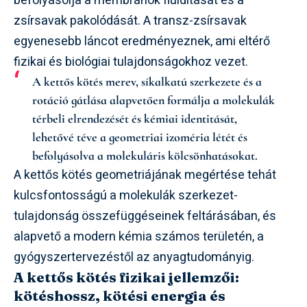
befolyásolja a membránok fluiditását és a
zsírsavak pakolódását. A transz-zsírsavak
egyenesebb láncot eredményeznek, ami eltérő
fizikai és biológiai tulajdonságokhoz vezet.
A kettős kötés merev, síkalkatú szerkezete és a
rotáció gátlása alapvetően formálja a molekulák
térbeli elrendezését és kémiai identitását,
lehetővé téve a geometriai izoméria létét és
befolyásolva a molekuláris kölcsönhatásokat.
A kettős kötés geometriájának megértése tehát
kulcsfontosságú a molekulák szerkezet-
tulajdonság összefüggéseinek feltárásában, és
alapvető a modern kémia számos területén, a
gyógyszertervezéstől az anyagtudományig.
A kettős kötés fizikai jellemzői:
kötéshossz, kötési energia és