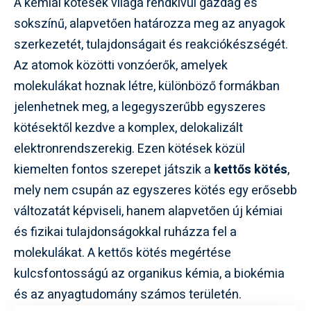
A kémiai kötések világa rendkívül gazdag és
sokszínű, alapvetően határozza meg az anyagok
szerkezetét, tulajdonságait és reakciókészségét.
Az atomok közötti vonzóerők, amelyek
molekulákat hoznak létre, különböző formákban
jelenhetnek meg, a legegyszerűbb egyszeres
kötésektől kezdve a komplex, delokalizált
elektronrendszerekig. Ezen kötések közül
kiemelten fontos szerepet játszik a
kettős kötés
,
mely nem csupán az egyszeres kötés egy erősebb
változatát képviseli, hanem alapvetően új kémiai
és fizikai tulajdonságokkal ruházza fel a
molekulákat. A kettős kötés megértése
kulcsfontosságú az organikus kémia, a biokémia
és az anyagtudomány számos területén.