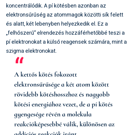
koncentrálódik. A pí kötésben azonban az
elektronsűrűség az atommagok közötti sík felett
és alatt, két lebenyben helyezkedik el. Ez a
„felhőszerű” elrendezés hozzáférhetőbbé teszi a
pí elektronokat a külső reagensek számára, mint a
szigma elektronokat.
A kettős kötés fokozott
elektronsűrűsége a két atom között
rövidebb kötéshosszhoz és nagyobb
kötési energiához vezet, de a pí kötés
gyengesége révén a molekula
reakcióképesebbé válik, különösen az
addíciós reakciók iránt.