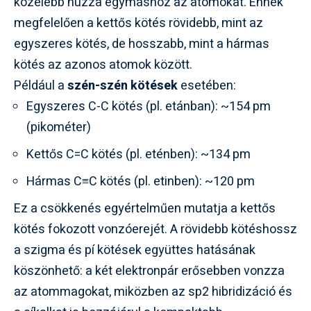
közelebb húzza egymáshoz az atomokat. Ennek
megfelelően a kettős kötés rövidebb, mint az
egyszeres kötés, de hosszabb, mint a hármas
kötés az azonos atomok között.
Például a
szén-szén kötések
esetében:
Egyszeres C-C kötés (pl. etánban): ~154 pm
(pikométer)
Kettős C=C kötés (pl. eténben): ~134 pm
Hármas C≡C kötés (pl. etinben): ~120 pm
Ez a csökkenés egyértelműen mutatja a kettős
kötés fokozott vonzóerejét. A rövidebb kötéshossz
a szigma és pí kötések együttes hatásának
köszönhető: a két elektronpár erősebben vonzza
az atommagokat, miközben az sp2 hibridizáció és