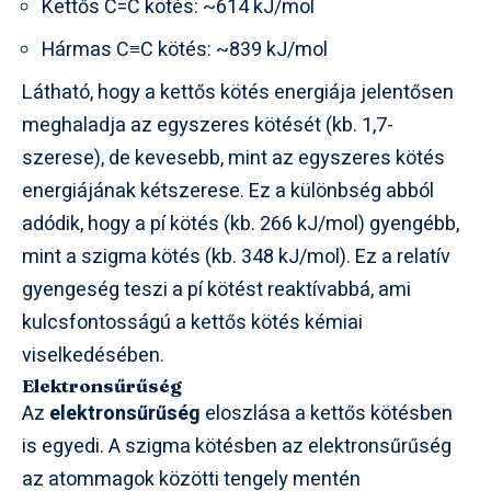
Kettős C=C kötés: ~614 kJ/mol
Hármas C≡C kötés: ~839 kJ/mol
Látható, hogy a kettős kötés energiája jelentősen
meghaladja az egyszeres kötését (kb. 1,7-
szerese), de kevesebb, mint az egyszeres kötés
energiájának kétszerese. Ez a különbség abból
adódik, hogy a pí kötés (kb. 266 kJ/mol) gyengébb,
mint a szigma kötés (kb. 348 kJ/mol). Ez a relatív
gyengeség teszi a pí kötést reaktívabbá, ami
kulcsfontosságú a kettős kötés kémiai
viselkedésében.
Elektronsűrűség
Az
elektronsűrűség
eloszlása a kettős kötésben
is egyedi. A szigma kötésben az elektronsűrűség
az atommagok közötti tengely mentén