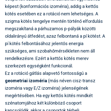
képest (konformációs izoméria), addig a kettős
kötés esetében ez a rotáció nem lehetséges. A
szigma kötés tengelye mentén történő elfordulás
megszakítaná a párhuzamos p-pályák közötti
oldalirányú átfedést, azaz felbontaná a pí kötést. A
pí kötés felbontásához jelentős energia
szükséges, ami szobahőmérsékleten nem áll
rendelkezésre. Ezért a kettős kötés merev
szerkezeti egységként funkcionál.
Ez a rotáció gátlás alapvető fontosságú a
geometriai izoméria
(más néven cisz-transz
izoméria vagy E/Z izoméria) jelenségének
megértésében. Ha egy kettős kötés mindkét
szénatomjához két különböző csoport
kapcsolódik, akkor a csoportok térbeli