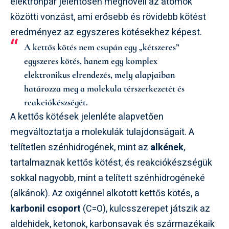
elektronpár jelentősen megnöveli az atomok
közötti vonzást, ami erősebb és rövidebb kötést
eredményez az egyszeres kötésekhez képest.
A kettős kötés nem csupán egy „kétszeres”
egyszeres kötés, hanem egy komplex
elektronikus elrendezés, mely alapjaiban
határozza meg a molekula térszerkezetét és
reakciókészségét.
A kettős kötések jelenléte alapvetően
megváltoztatja a molekulák tulajdonságait. A
telítetlen szénhidrogének, mint az
alkének
,
tartalmaznak kettős kötést, és reakciókészségük
sokkal nagyobb, mint a telített szénhidrogéneké
(alkánok). Az oxigénnel alkotott kettős kötés, a
karbonil csoport
(C=O), kulcsszerepet játszik az
aldehidek, ketonok, karbonsavak és származékaik