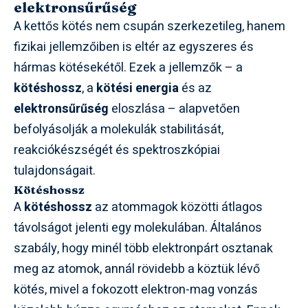
elektronsűrűség
A kettős kötés nem csupán szerkezetileg, hanem
fizikai jellemzőiben is eltér az egyszeres és
hármas kötésekétől. Ezek a jellemzők – a
kötéshossz
, a
kötési energia
és az
elektronsűrűség
eloszlása – alapvetően
befolyásolják a molekulák stabilitását,
reakciókészségét és spektroszkópiai
tulajdonságait.
Kötéshossz
A
kötéshossz
az atommagok közötti átlagos
távolságot jelenti egy molekulában. Általános
szabály, hogy minél több elektronpárt osztanak
meg az atomok, annál rövidebb a köztük lévő
kötés, mivel a fokozott elektron-mag vonzás