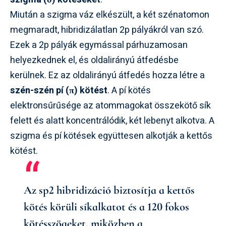
Miután a szigma váz elkészült, a két szénatomon
megmaradt, hibridizálatlan 2p pályákról van szó.
Ezek a 2p pályák egymással párhuzamosan
helyezkednek el, és oldalirányú átfedésbe
kerülnek. Ez az oldalirányú átfedés hozza létre a
szén-szén pí (π) kötést
. A pí kötés
elektronsűrűsége az atommagokat összekötő sík
felett és alatt koncentrálódik, két lebenyt alkotva. A
szigma és pí kötések együttesen alkotják a kettős
kötést.
Az sp2 hibridizáció biztosítja a kettős
kötés körüli síkalkatot és a 120 fokos
kötésszögeket, miközben a