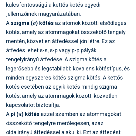
kulcsfontosságú a kettős kötés egyedi
jellemzőinek magyarázatában.
A
szigma (σ) kötés
az atomok közötti elsődleges
kötés, amely az atommagokat összekötő tengely
mentén, közvetlen átfedéssel jön létre. Ez az
átfedés lehet s-s, s-p vagy p-p pályák
tengelyirányú átfedése. A szigma kötés a
legerősebb és legstabilabb kovalens kötéstípus, és
minden egyszeres kötés szigma kötés. A kettős
kötés esetében az egyik kötés mindig szigma
kötés, amely az atommagok közötti közvetlen
kapcsolatot biztosítja.
A
pí (π) kötés
ezzel szemben az atommagokat
összekötő tengelyre merőlegesen, azaz
oldalirányú átfedéssel alakul ki. Ezt az átfedést