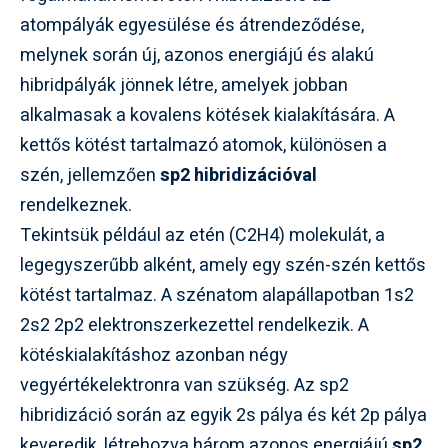
atompályák egyesülése és átrendeződése,
melynek során új, azonos energiájú és alakú
hibridpályák jönnek létre, amelyek jobban
alkalmasak a kovalens kötések kialakítására. A
kettős kötést tartalmazó atomok, különösen a
szén, jellemzően
sp2 hibridizációval
rendelkeznek.
Tekintsük például az etén (C2H4) molekulát, a
legegyszerűbb alként, amely egy szén-szén kettős
kötést tartalmaz. A szénatom alapállapotban 1s2
2s2 2p2 elektronszerkezettel rendelkezik. A
kötéskialakításhoz azonban négy
vegyértékelektronra van szükség. Az sp2
hibridizáció során az egyik 2s pálya és két 2p pálya
keveredik, létrehozva három azonos energiájú
sp2