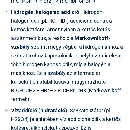
R-CH=CH-R’ + Br2 –> R-CHBr-CHBr-R’
Hidrogén-halogenid addíció
: Hidrogén-
halogenidek (pl. HCl, HBr) addícionálódnak a
kettős kötésre. Amennyiben a kettős kötés
aszimmetrikus, a reakció a
Markownikoff-
szabály
szerint megy végbe: a hidrogén ahhoz a
szénatomhoz kapcsolódik, amelyhez már eleve
több hidrogén kapcsolódik, míg a halogén a
másikhoz. Ez a szabály az intermedier
karbokation stabilitásával magyarázható.
R-CH=CH2 + HBr –> R-CHBr-CH3 (Markownikoff-
termék)
Vízaddíció (hidratáció)
: Savkatalizátor (pl.
H2SO4) jelenlétében víz addícionálódik a kettős
kötésre, alkoholokat képezve. Ez is