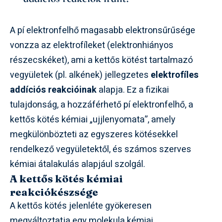
A pí elektronfelhő magasabb elektronsűrűsége
vonzza az elektrofíleket (elektronhiányos
részecskéket), ami a kettős kötést tartalmazó
vegyületek (pl. alkének) jellegzetes
elektrofíles
addíciós reakcióinak
alapja. Ez a fizikai
tulajdonság, a hozzáférhető pí elektronfelhő, a
kettős kötés kémiai „ujjlenyomata”, amely
megkülönbözteti az egyszeres kötésekkel
rendelkező vegyületektől, és számos szerves
kémiai átalakulás alapjául szolgál.
A kettős kötés kémiai
reakciókészsége
A kettős kötés jelenléte gyökeresen
megváltoztatja egy molekula kémiai