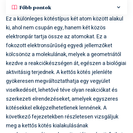
Főbb pontok
Ez a különleges kötéstípus két atom között alakul
ki, ahol nem csupán egy, hanem két közös
elektronpár tartja össze az atomokat. Ez a
fokozott elektronsűrűség egyedi jellemzőket
kölcsönöz a molekulának, melyek a geometriától
kezdve a reakciókészségen át, egészen a biológiai
aktivitásig terjednek. A kettős kötés jelenléte
gyökeresen megváltoztathatja egy vegyület
viselkedését, lehetővé téve olyan reakciókat és
szerkezeti elrendezéseket, amelyek egyszeres
kötésekkel elképzelhetetlenek lennének. A
következő fejezetekben részletesen vizsgáljuk
meg a kettős kötés kialakulásának