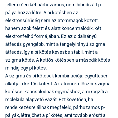
jellemzően két párhuzamos, nem hibridizált p-
pálya hozza létre. A pí kötésben az
elektronsűrűség nem az atommagok között,
hanem azok felett és alatt koncentrálódik, két
elektronfelhő formájában. Ez az oldalirányú
átfedés gyengébb, mint a tengelyirányú szigma
átfedés, így a pí kötés kevésbé stabil, mint a
szigma kötés. A kettős kötésben a második kötés
mindig egy pí kötés.
A szigma és pí kötések kombinációja együttesen
alkotja a kettős kötést. Az atomok először szigma
kötéssel kapcsolódnak egymáshoz, ami rögzíti a
molekula alapvető vázát. Ezt követően, ha
rendelkezésre állnak megfelelő, párhuzamos p-
pályák, létrejöhet a pí kötés, ami tovább erősíti a