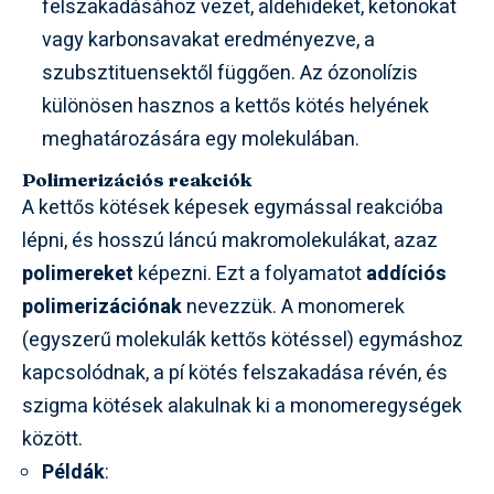
felszakadásához vezet, aldehideket, ketonokat
vagy karbonsavakat eredményezve, a
szubsztituensektől függően. Az ózonolízis
különösen hasznos a kettős kötés helyének
meghatározására egy molekulában.
Polimerizációs reakciók
A kettős kötések képesek egymással reakcióba
lépni, és hosszú láncú makromolekulákat, azaz
polimereket
képezni. Ezt a folyamatot
addíciós
polimerizációnak
nevezzük. A monomerek
(egyszerű molekulák kettős kötéssel) egymáshoz
kapcsolódnak, a pí kötés felszakadása révén, és
szigma kötések alakulnak ki a monomeregységek
között.
Példák
: