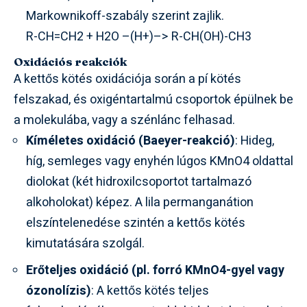
Markownikoff-szabály szerint zajlik.
R-CH=CH2 + H2O –(H+)–> R-CH(OH)-CH3
Oxidációs reakciók
A kettős kötés oxidációja során a pí kötés
felszakad, és oxigéntartalmú csoportok épülnek be
a molekulába, vagy a szénlánc felhasad.
Kíméletes oxidáció (Baeyer-reakció)
: Hideg,
híg, semleges vagy enyhén lúgos KMnO4 oldattal
diolokat (két hidroxilcsoportot tartalmazó
alkoholokat) képez. A lila permanganátion
elszíntelenedése szintén a kettős kötés
kimutatására szolgál.
Erőteljes oxidáció (pl. forró KMnO4-gyel vagy
ózonolízis)
: A kettős kötés teljes