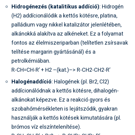
Hidrogénezés (katalitikus addíció)
: Hidrogén
(H2) addícionálódik a kettős kötésre, platina,
palládium vagy nikkel katalizátor jelenlétében,
alkánokká alakítva az alkéneket. Ez a folyamat
fontos az élelmiszeriparban (telítetlen zsírsavak
telítése margarin gyártásánál) és a
petrolkémiában.
R-CH=CH-R’ + H2 –(kat.)–> R-CH2-CH2-R’
Halogénaddíció
: Halogének (pl. Br2, Cl2)
addícionálódnak a kettős kötésre, dihalogén-
alkánokat képezve. Ez a reakció gyors és
szobahőmérsékleten is lejátszódik, gyakran
használják a kettős kötések kimutatására (pl.
brómos víz elszíntelenítése).