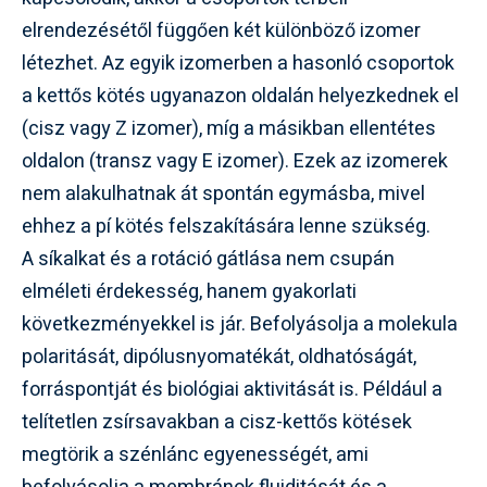
elrendezésétől függően két különböző izomer
létezhet. Az egyik izomerben a hasonló csoportok
a kettős kötés ugyanazon oldalán helyezkednek el
(cisz vagy Z izomer), míg a másikban ellentétes
oldalon (transz vagy E izomer). Ezek az izomerek
nem alakulhatnak át spontán egymásba, mivel
ehhez a pí kötés felszakítására lenne szükség.
A síkalkat és a rotáció gátlása nem csupán
elméleti érdekesség, hanem gyakorlati
következményekkel is jár. Befolyásolja a molekula
polaritását, dipólusnyomatékát, oldhatóságát,
forráspontját és biológiai aktivitását is. Például a
telítetlen zsírsavakban a cisz-kettős kötések
megtörik a szénlánc egyenességét, ami