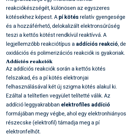
reakciókészségét, különösen az egyszeres
kötésekhez képest. A
pí kötés
relatív gyengesége
és a hozzáférhető, delokalizált elektronsűrűség
teszi a kettős kötést rendkívül reaktívvá. A
legjellemzőbb reakciótípus a
addíciós reakció
, de
oxidációs és polimerizációs reakciók is gyakoriak.
Addíciós reakciók
Az addíciós reakciók során a kettős kötés
felszakad, és a pí kötés elektronjai
felhasználásával két új szigma kötés alakul ki.
Ezáltal a telítetlen vegyület telítetté válik. Az
addíció leggyakrabban
elektrofíles addíció
formájában megy végbe, ahol egy elektronhiányos
részecske (elektrofil) támadja meg a pí
elektronfelhőt.