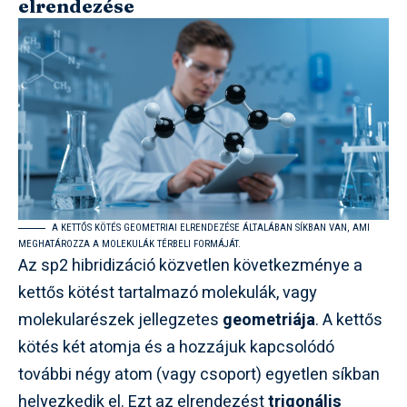
elrendezése
A KETTŐS KÖTÉS GEOMETRIAI ELRENDEZÉSE ÁLTALÁBAN SÍKBAN VAN, AMI
MEGHATÁROZZA A MOLEKULÁK TÉRBELI FORMÁJÁT.
Az sp2 hibridizáció közvetlen következménye a
kettős kötést tartalmazó molekulák, vagy
molekularészek jellegzetes
geometriája
. A kettős
kötés két atomja és a hozzájuk kapcsolódó
további négy atom (vagy csoport) egyetlen síkban
helyezkedik el. Ezt az elrendezést
trigonális