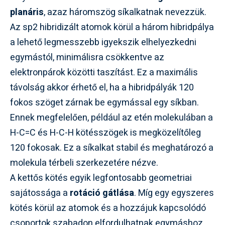
planáris
, azaz háromszög síkalkatnak nevezzük.
Az sp2 hibridizált atomok körül a három hibridpálya
a lehető legmesszebb igyekszik elhelyezkedni
egymástól, minimálisra csökkentve az
elektronpárok közötti taszítást. Ez a maximális
távolság akkor érhető el, ha a hibridpályák 120
fokos szöget zárnak be egymással egy síkban.
Ennek megfelelően, például az etén molekulában a
H-C=C és H-C-H kötésszögek is megközelítőleg
120 fokosak. Ez a síkalkat stabil és meghatározó a
molekula térbeli szerkezetére nézve.
A kettős kötés egyik legfontosabb geometriai
sajátossága a
rotáció gátlása
. Míg egy egyszeres
kötés körül az atomok és a hozzájuk kapcsolódó
csoportok szabadon elfordulhatnak egymáshoz