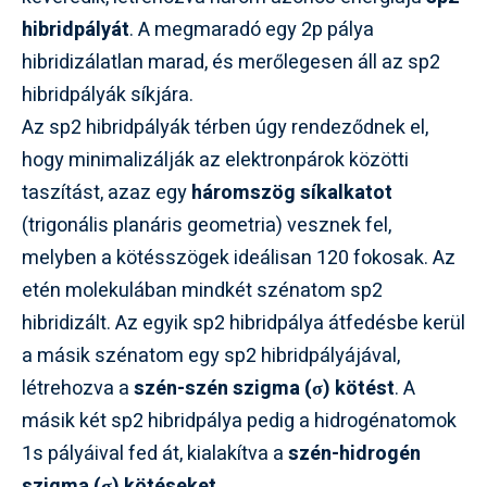
hibridpályát
. A megmaradó egy 2p pálya
hibridizálatlan marad, és merőlegesen áll az sp2
hibridpályák síkjára.
Az sp2 hibridpályák térben úgy rendeződnek el,
hogy minimalizálják az elektronpárok közötti
taszítást, azaz egy
háromszög síkalkatot
(trigonális planáris geometria) vesznek fel,
melyben a kötésszögek ideálisan 120 fokosak. Az
etén molekulában mindkét szénatom sp2
hibridizált. Az egyik sp2 hibridpálya átfedésbe kerül
a másik szénatom egy sp2 hibridpályájával,
létrehozva a
szén-szén szigma (σ) kötést
. A
másik két sp2 hibridpálya pedig a hidrogénatomok
1s pályáival fed át, kialakítva a
szén-hidrogén
szigma (σ) kötéseket
.