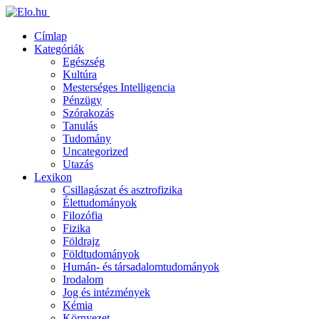
Címlap
Kategóriák
Egészség
Kultúra
Mesterséges Intelligencia
Pénzügy
Szórakozás
Tanulás
Tudomány
Uncategorized
Utazás
Lexikon
Csillagászat és asztrofizika
Élettudományok
Filozófia
Fizika
Földrajz
Földtudományok
Humán- és társadalomtudományok
Irodalom
Jog és intézmények
Kémia
Környezet