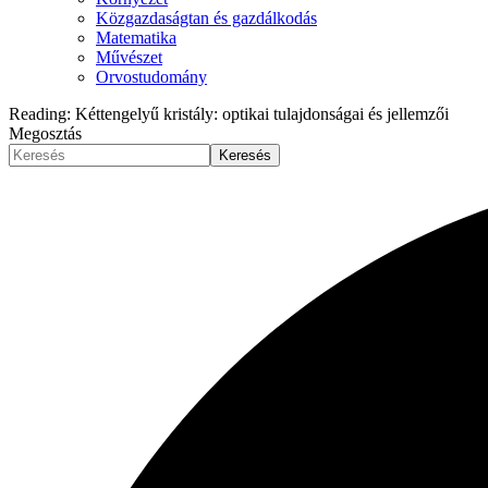
Közgazdaságtan és gazdálkodás
Matematika
Művészet
Orvostudomány
Reading:
Kéttengelyű kristály: optikai tulajdonságai és jellemzői
Megosztás