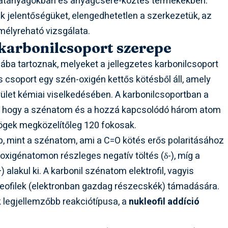
llatanyagokban és anyagcsere-köztes termékekben.
 jelentőségüket, elengedhetetlen a szerkezetük, az
mélyreható vizsgálata.
 karbonilcsoport szerepe
ába tartoznak, melyeket a jellegzetes karbonilcsoport
lis csoport egy szén-oxigén kettős kötésből áll, amely
yület kémiai viselkedésében. A karbonilcsoportban a
nti, hogy a szénatom és a hozzá kapcsolódó három atom
zögek megközelítőleg 120 fokosak.
, mint a szénatom, ami a C=O kötés erős polaritásához
z oxigénatomon részleges negatív töltés (δ-), míg a
 alakul ki. A karbonil szénatom elektrofil, vagyis
leofilek (elektronban gazdag részecskék) támadására.
k legjellemzőbb reakciótípusa, a
nukleofil addíció