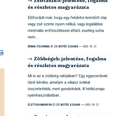
Zsírtaszító: jelentése, fogalma
és részletes magyarázata
Előfordult már, hogy egy felületre kiömlött olaj
vagy zsír szinte nyom nélkül, vagy legalábbis
minimális erőfeszítéssel eltűnt, esetleg soha
nem…
KÉMIA
TECHNIKA
Z-ZS BETŰS SZAVAK
2025. 09. 27.
Zöldségek: jelentése, fogalma
és részletes magyarázata
Mi is az a zöldség valójában? Egy egyszerűnek
tűnő kérdés, amelyre a válasz sokkal
összetettebb, mint gondolnánk. A hétköznapi
nyelvhasználatban…
ÉLETTUDOMÁNYOK
Z-ZS BETŰS SZAVAK
2025. 09. 27.