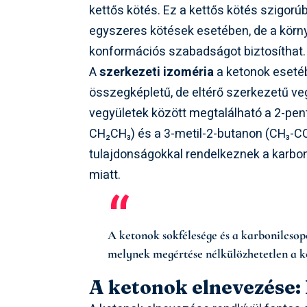
kettős kötés. Ez a kettős kötés szigo
egyszeres kötések esetében, de a körny
konformációs szabadságot biztosíthat.
A
szerkezeti izoméria
a ketonok esetéb
összegképletű, de eltérő szerkezetű ve
vegyületek között megtalálható a 2-p
CH₂CH₃) és a 3-metil-2-butanon (CH₃-CO-
tulajdonságokkal rendelkeznek a karboni
miatt.
A ketonok sokfélesége és a karbonilcsop
melynek megértése nélkülözhetetlen a k
A ketonok elnevezése: 