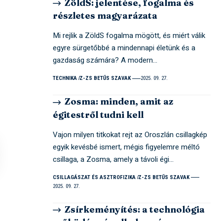
ZöldS: jelentése, fogalma és
részletes magyarázata
Mi rejlik a ZöldS fogalma mögött, és miért válik
egyre sürgetőbbé a mindennapi életünk és a
gazdaság számára? A modern…
TECHNIKA
Z-ZS BETŰS SZAVAK
2025. 09. 27.
Zosma: minden, amit az
égitestről tudni kell
Vajon milyen titkokat rejt az Oroszlán csillagkép
egyik kevésbé ismert, mégis figyelemre méltó
csillaga, a Zosma, amely a távoli égi…
CSILLAGÁSZAT ÉS ASZTROFIZIKA
Z-ZS BETŰS SZAVAK
2025. 09. 27.
Zsírkeményítés: a technológia