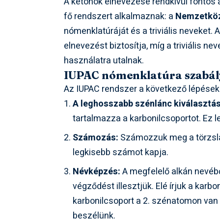
A ketonok elnevezése rendkívül fontos
fő rendszert alkalmaznak: a
Nemzetközi
nómenklatúráját és a triviális neveket
elnevezést biztosítja, míg a triviális n
használatra utalnak.
IUPAC nómenklatúra szabál
Az IUPAC rendszer a következő lépéseke
A leghosszabb szénlánc kiválasztás
tartalmazza a karbonilcsoportot. Ez l
Számozás:
Számozzuk meg a törzslán
legkisebb számot kapja.
Névképzés:
A megfelelő alkán nevéből
végződést illesztjük. Elé írjuk a karbo
karbonilcsoport a 2. szénatomon van
beszélünk.