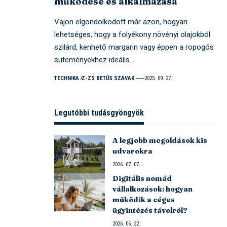
működése és alkalmazása
Vajon elgondolkodott már azon, hogyan
lehetséges, hogy a folyékony növényi olajokból
szilárd, kenhető margarin vagy éppen a ropogós
süteményekhez ideális…
TECHNIKA
Z-ZS BETŰS SZAVAK
2025. 09. 27.
Legutóbbi tudásgyöngyök
A legjobb megoldások kis
udvarokra
2026. 07. 07.
Digitális nomád
vállalkozások: hogyan
működik a céges
ügyintézés távolról?
2026. 06. 22.