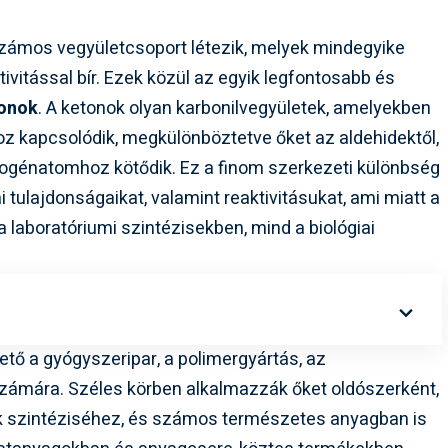
zámos vegyületcsoport létezik, melyek mindegyike
ivitással bír. Ezek közül az egyik legfontosabb és
onok
. A ketonok olyan karbonilvegyületek, amelyekben
z kapcsolódik, megkülönböztetve őket az aldehidektől,
drogénatomhoz kötődik. Ez a finom szerkezeti különbség
i tulajdonságaikat, valamint reaktivitásukat, ami miatt a
 laboratóriumi szintézisekben, mind a biológiai
tő a gyógyszeripar, a polimergyártás, az
zámára. Széles körben alkalmazzák őket oldószerként,
k szintéziséhez, és számos természetes anyagban is