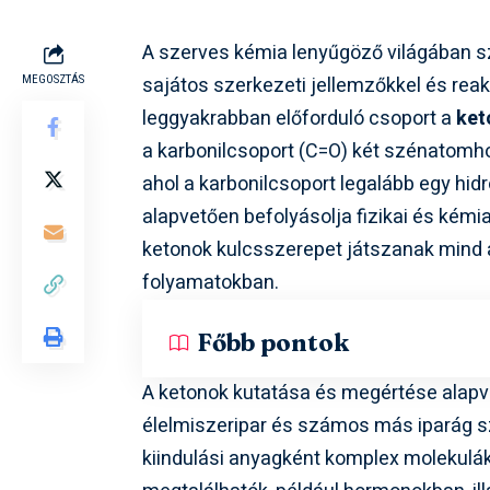
A szerves kémia lenyűgöző világában s
sajátos szerkezeti jellemzőkkel és reakt
MEGOSZTÁS
leggyakrabban előforduló csoport a
ket
a karbonilcsoport (C=O) két szénatomho
ahol a karbonilcsoport legalább egy hi
alapvetően befolyásolja fizikai és kémia
ketonok kulcsszerepet játszanak mind a
folyamatokban.
Főbb pontok
A ketonok kutatása és megértése alapve
élelmiszeripar és számos más iparág s
kiindulási anyagként komplex molekulá