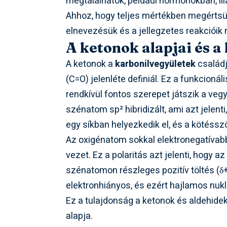
megtalálhatók, például hormonokban, i
Ahhoz, hogy teljes mértékben megértsük
elnevezésük és a jellegzetes reakcióik 
A ketonok alapjai és a
A ketonok a
karbonilvegyületek
családj
(C=O) jelenléte definiál. Ez a funkcioná
rendkívül fontos szerepet játszik a veg
szénatom sp² hibridizált, ami azt jele
egy síkban helyezkedik el, és a kötéss
Az oxigénatom sokkal elektronegatívabb
vezet. Ez a polaritás azt jelenti, hogy a
szénatomon részleges pozitív töltés (δ+)
elektronhiányos, és ezért hajlamos nuk
Ez a tulajdonság a ketonok és aldehide
alapja.