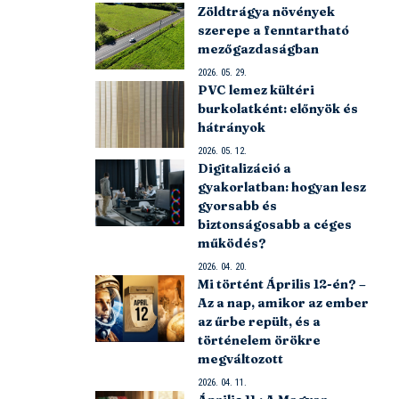
Zöldtrágya növények
szerepe a fenntartható
mezőgazdaságban
2026. 05. 29.
PVC lemez kültéri
burkolatként: előnyök és
hátrányok
2026. 05. 12.
Digitalizáció a
gyakorlatban: hogyan lesz
gyorsabb és
biztonságosabb a céges
működés?
2026. 04. 20.
Mi történt Április 12-én? –
Az a nap, amikor az ember
az űrbe repült, és a
történelem örökre
megváltozott
2026. 04. 11.