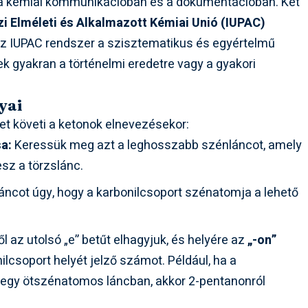
 a kémiai kommunikációban és a dokumentációban. Két
 Elméleti és Alkalmazott Kémiai Unió (IUPAC)
. Az IUPAC rendszer a szisztematikus és egyértelmű
evek gyakran a történelmi eredetre vagy a gyakori
yai
t követi a ketonok elnevezésekor:
a:
Keressük meg azt a leghosszabb szénláncot, amely
esz a törzslánc.
cot úgy, hogy a karbonilcsoport szénatomja a lehető
 az utolsó „e” betűt elhagyjuk, és helyére az
„-on”
nilcsoport helyét jelző számot. Például, ha a
 egy ötszénatomos láncban, akkor 2-pentanonról