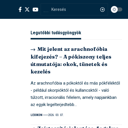
Legutóbbi tudásgyöngyök
Mit jelent az arachnofóbia
kifejezés? – A pókiszony teljes
útmutatója: okok, tünetek és
kezelés
Az arachnofóbia a pókoktól és más pókféléktől
- például skorpióktól és kullancsktól - való
túlzott, irracionális félelem, amely napjainkban
az egyik legelterjedtebb…
LEXIKON
2026. 03. 07.