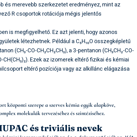
rúbb és merevebb szerkezetet eredményez, mint az
ező R csoportok rotációja mégis jelentős
en is megfigyelhető. Ez azt jelenti, hogy azonos
gyületek létezhetnek. Például a C₅H₁₀O összegképletű
entanon (CH₃-CO-CH₂CH₂CH₃), a 3-pentanon (CH₃CH₂-CO-
CH(CH₃)₂). Ezek az izomerek eltérő fizikai és kémiai
lcsoport eltérő pozíciója vagy az alkillánc elágazása
ort központi szerepe a szerves kémia egyik alapköve,
omplex molekulák tervezéséhez és szintéziséhez.
IUPAC és triviális nevek