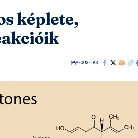
os képlete,
eakcióik
MEGOSZTÁS