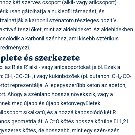
oz két szerves csoport (alkil- vagy arilcsoport)
érikusan gátolhatja a nukleofil támadást, és
izálhatják a karbonil szénatom részleges pozitív
aktívvá teszi őket, mint az aldehideket. Az aldehidekben
solódik a karbonil szénhez, ami kisebb sztérikus
 eredményezi.
plete és szerkezete
hol az R és R’ alkil- vagy arilcsoportokat jelöl. Ezek a
n: CH₃-CO-CH₃) vagy különbözőek (pl. butanon: CH₃-CO-
rtot reprezentálja. A legegyszerűbb keton az aceton,
rt. Ahogy a szénlánc hossza növekszik, vagy a
lennek meg újabb és újabb ketonvegyületek.
ilcsoport síkalkatú, és a hozzá kapcsolódó két R
lános geometriáját. A C=O kötés hossza körülbelül 1,21
egyszeres kötés, de hosszabb, mint egy szén-szén