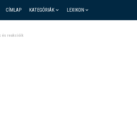
CÍMLAP
KATEGÓRIÁK
LEXIKON
k és reakcióik