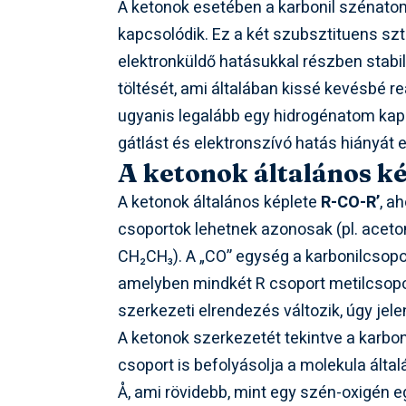
A ketonok esetében a karbonil szénatomh
kapcsolódik. Ez a két szubsztituens szt
elektronküldő hatásukkal részben stabil
töltését, ami általában kissé kevésbé re
ugyanis legalább egy hidrogénatom kapc
gátlást és elektronszívó hatás hiányát
A ketonok általános ké
A ketonok általános képlete
R-CO-R’
, a
csoportok lehetnek azonosak (pl. aceto
CH₂CH₃). A „CO” egység a karbonilcsopo
amelyben mindkét R csoport metilcsopo
szerkezeti elrendezés változik, úgy je
A ketonok szerkezetét tekintve a karbon
csoport is befolyásolja a molekula álta
Å, ami rövidebb, mint egy szén-oxigén 