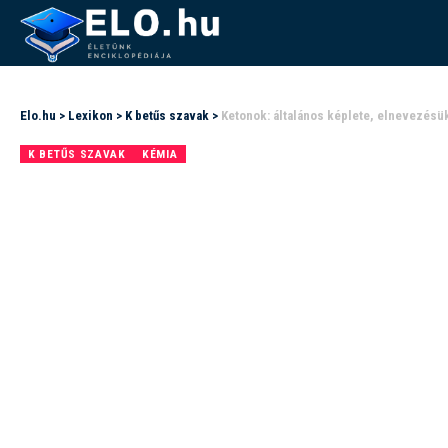
Elo.hu
>
Lexikon
>
K betűs szavak
>
Ketonok: általános képlete, elnevezésü
K BETŰS SZAVAK
KÉMIA