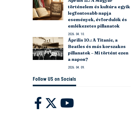
Április 11.: A Magyar
történelem és kultúra egyik
legfontosabb napja
események, évfordulók és
emlékezetes pillanatok
2026. 04. 10.
Április 10.: A Titanic, a
Beatles és más korszakos
pillanatok – Mi történt ezen
a napon?
2026. 04. 09.
Follow US on Socials