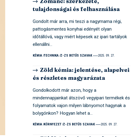
Zománc: szerkezete,
tulajdonságai és felhasználása
Gondolt már arra, mi teszi a nagymama régi,
pattogásmentes konyhai edényét olyan
időtállóvá, vagy miért képesek az ipari tartályok
ellenállni…
KÉMIA
TECHNIKA
Z-ZS BETŰS SZAVAK
2025. 09. 27.
Zöld kémia: jelentése, alapelvei
és részletes magyarázata
Gondolkodott már azon, hogy a
mindennapjainkat átszövő vegyipari termékek és
folyamatok vajon milyen lábnyomot hagynak a
bolygónkon? Hogyan lehet a…
KÉMIA
KÖRNYEZET
Z-ZS BETŰS SZAVAK
2025. 09. 27.