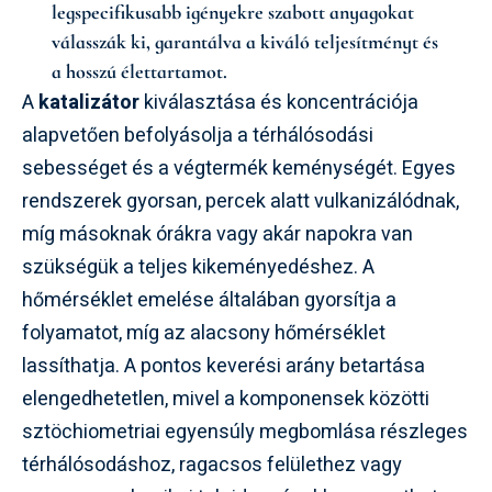
legspecifikusabb igényekre szabott anyagokat
válasszák ki, garantálva a kiváló teljesítményt és
a hosszú élettartamot.
A
katalizátor
kiválasztása és koncentrációja
alapvetően befolyásolja a térhálósodási
sebességet és a végtermék keménységét. Egyes
rendszerek gyorsan, percek alatt vulkanizálódnak,
míg másoknak órákra vagy akár napokra van
szükségük a teljes kikeményedéshez. A
hőmérséklet emelése általában gyorsítja a
folyamatot, míg az alacsony hőmérséklet
lassíthatja. A pontos keverési arány betartása
elengedhetetlen, mivel a komponensek közötti
sztöchiometriai egyensúly megbomlása részleges
térhálósodáshoz, ragacsos felülethez vagy