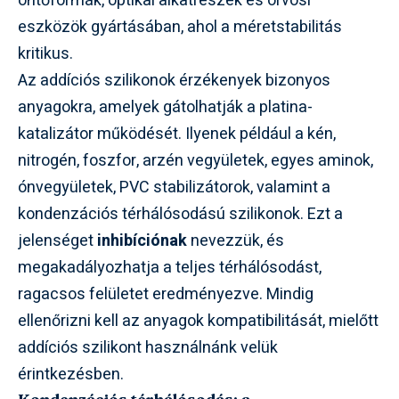
öntőformák, optikai alkatrészek és orvosi
eszközök gyártásában, ahol a méretstabilitás
kritikus.
Az addíciós szilikonok érzékenyek bizonyos
anyagokra, amelyek gátolhatják a platina-
katalizátor működését. Ilyenek például a kén,
nitrogén, foszfor, arzén vegyületek, egyes aminok,
ónvegyületek, PVC stabilizátorok, valamint a
kondenzációs térhálósodású szilikonok. Ezt a
jelenséget
inhibíciónak
nevezzük, és
megakadályozhatja a teljes térhálósodást,
ragacsos felületet eredményezve. Mindig
ellenőrizni kell az anyagok kompatibilitását, mielőtt
addíciós szilikont használnánk velük
érintkezésben.
Kondenzációs térhálósodás: a