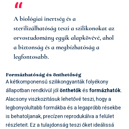
A biológiai inertség és a
sterilizálhatóság teszi a szilikonokat az
orvostudomány egyik alapkövévé, ahol
a biztonság és a megbízhatóság a
legfontosabb.
Formázhatóság és önthetőség
A kétkomponensű szilikongyanták folyékony
állapotban rendkívül jól
önthetők
és
formázhatók
.
Alacsony viszkozitásuk lehetővé teszi, hogy a
legbonyolultabb formákba és a legapróbb résekbe
is behatoljanak, precízen reprodukálva a felület
részleteit. Ez a tulajdonság teszi őket ideálissá