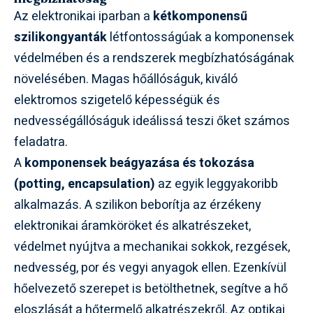
Az elektronikai iparban a
kétkomponensű
szilikongyanták
létfontosságúak a komponensek
védelmében és a rendszerek megbízhatóságának
növelésében. Magas hőállóságuk, kiváló
elektromos szigetelő képességük és
nedvességállóságuk ideálissá teszi őket számos
feladatra.
A
komponensek beágyazása és tokozása
(potting, encapsulation)
az egyik leggyakoribb
alkalmazás. A szilikon beborítja az érzékeny
elektronikai áramköröket és alkatrészeket,
védelmet nyújtva a mechanikai sokkok, rezgések,
nedvesség, por és vegyi anyagok ellen. Ezenkívül
hőelvezető szerepet is betölthetnek, segítve a hő
eloszlását a hőtermelő alkatrészekről. Az optikai