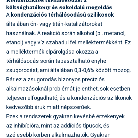
költséghatékony és sokoldalú megoldás
A
kondenzációs térhálósodású szilikonok
általában ón- vagy titán-katalizátorokat
használnak. A reakció során alkohol (pl. metanol,
etanol) vagy víz szabadul fel melléktermékként. Ez
a melléktermék elpárolgása okozza a
térhálósodás során tapasztalható enyhe
zsugorodást, ami általában 0,3-0,6% között mozog.
Bár ez a zsugorodás bizonyos precíziós
alkalmazásoknál problémát jelenthet, sok esetben
teljesen elfogadható, és a kondenzációs szilikonok
kedvezőbb áruk miatt népszerűek.
Ezek a rendszerek gyakran kevésbé érzékenyek
az inhibícióra, mint az addíciós típusok, és
szélesebb körben alkalmazhatók. Gyakran