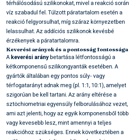
térhálósodású szilikonokat, mivel a reakció során
víz szabadul fel. Túlzott páratartalom esetén a
reakció felgyorsulhat, míg száraz környezetben
lelassulhat. Az addíciós szilikonok kevésbé
érzékenyek a páratartalomra.
Keverési arányok és a pontosság fontossága
A
keverési arány
betartása létfontosságú a
kétkomponensű szilikongyanták esetében. A
gyártók általában egy pontos súly- vagy
térfogatarányt adnak meg (pl. 1:1, 10:1), amelyet
szigorúan be kell tartani. Az arány eltérése a
sztöchiometriai egyensúly felborulásához vezet,
ami azt jelenti, hogy az egyik komponensből több
vagy kevesebb lesz, mint amennyi a teljes
reakcióhoz szükséges. Ennek következtében a