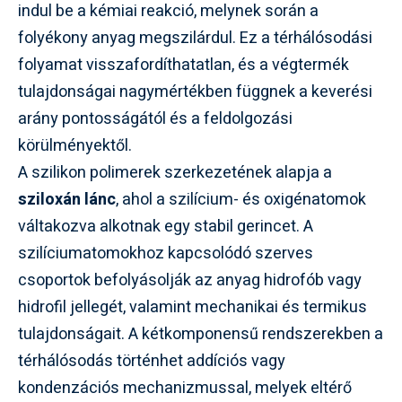
indul be a kémiai reakció, melynek során a
folyékony anyag megszilárdul. Ez a térhálósodási
folyamat visszafordíthatatlan, és a végtermék
tulajdonságai nagymértékben függnek a keverési
arány pontosságától és a feldolgozási
körülményektől.
A szilikon polimerek szerkezetének alapja a
sziloxán lánc
, ahol a szilícium- és oxigénatomok
váltakozva alkotnak egy stabil gerincet. A
szilíciumatomokhoz kapcsolódó szerves
csoportok befolyásolják az anyag hidrofób vagy
hidrofil jellegét, valamint mechanikai és termikus
tulajdonságait. A kétkomponensű rendszerekben a
térhálósodás történhet addíciós vagy
kondenzációs mechanizmussal, melyek eltérő