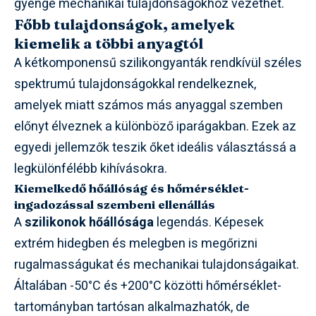
gyenge mechanikai tulajdonságokhoz vezethet.
Főbb tulajdonságok, amelyek
kiemelik a többi anyagtól
A kétkomponensű szilikongyanták rendkívül széles
spektrumú tulajdonságokkal rendelkeznek,
amelyek miatt számos más anyaggal szemben
előnyt élveznek a különböző iparágakban. Ezek az
egyedi jellemzők teszik őket ideális választássá a
legkülönfélébb kihívásokra.
Kiemelkedő hőállóság és hőmérséklet-
ingadozással szembeni ellenállás
A
szilikonok hőállósága
legendás. Képesek
extrém hidegben és melegben is megőrizni
rugalmasságukat és mechanikai tulajdonságaikat.
Általában -50°C és +200°C közötti hőmérséklet-
tartományban tartósan alkalmazhatók, de