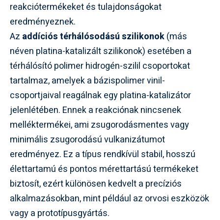
reakciótermékeket és tulajdonságokat
eredményeznek.
Az
addíciós térhálósodású szilikonok
(más
néven platina-katalizált szilikonok) esetében a
térhálósító polimer hidrogén-szilil csoportokat
tartalmaz, amelyek a bázispolimer vinil-
csoportjaival reagálnak egy platina-katalizátor
jelenlétében. Ennek a reakciónak nincsenek
melléktermékei, ami zsugorodásmentes vagy
minimális zsugorodású vulkanizátumot
eredményez. Ez a típus rendkívül stabil, hosszú
élettartamú és pontos mérettartású termékeket
biztosít, ezért különösen kedvelt a precíziós
alkalmazásokban, mint például az orvosi eszközök
vagy a prototípusgyártás.