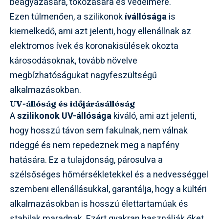
beágyazására, tokozására és védelmére.
Ezen túlmenően, a szilikonok
ívállósága
is
kiemelkedő, ami azt jelenti, hogy ellenállnak az
elektromos ívek és koronakisülések okozta
károsodásoknak, tovább növelve
megbízhatóságukat nagyfeszültségű
alkalmazásokban.
UV-állóság és időjárásállóság
A
szilikonok UV-állósága
kiváló, ami azt jelenti,
hogy hosszú távon sem fakulnak, nem válnak
rideggé és nem repedeznek meg a napfény
hatására. Ez a tulajdonság, párosulva a
szélsőséges hőmérsékletekkel és a nedvességgel
szembeni ellenállásukkal, garantálja, hogy a kültéri
alkalmazásokban is hosszú élettartamúak és
stabilak maradnak. Ezért gyakran használják őket