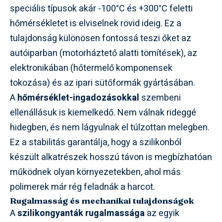
speciális típusok akár -100°C és +300°C feletti
hőmérsékletet is elviselnek rövid ideig. Ez a
tulajdonság különösen fontossá teszi őket az
autóiparban (motorháztető alatti tömítések), az
elektronikában (hőtermelő komponensek
tokozása) és az ipari sütőformák gyártásában.
A
hőmérséklet-ingadozásokkal
szembeni
ellenállásuk is kiemelkedő. Nem válnak rideggé
hidegben, és nem lágyulnak el túlzottan melegben.
Ez a stabilitás garantálja, hogy a szilikonból
készült alkatrészek hosszú távon is megbízhatóan
működnek olyan környezetekben, ahol más
polimerek már rég feladnák a harcot.
Rugalmasság és mechanikai tulajdonságok
A
szilikongyanták rugalmassága
az egyik