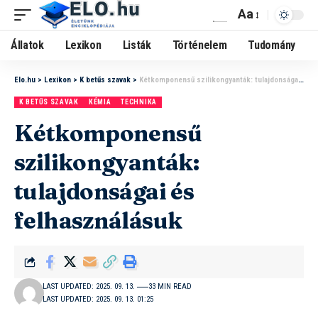
Aa
Állatok
Lexikon
Listák
Történelem
Tudomány
Elo.hu
>
Lexikon
>
K betűs szavak
>
Kétkomponensű szilikongyanták: tulajdonságai és felhasználásuk
K BETŰS SZAVAK
KÉMIA
TECHNIKA
Kétkomponensű
szilikongyanták:
tulajdonságai és
felhasználásuk
LAST UPDATED: 2025. 09. 13.
33 MIN READ
LAST UPDATED: 2025. 09. 13. 01:25