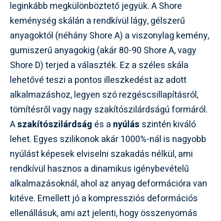
leginkább megkülönböztető jegyük. A Shore
keménység skálán a rendkívül lágy, gélszerű
anyagoktól (néhány Shore A) a viszonylag kemény,
gumiszerű anyagokig (akár 80-90 Shore A, vagy
Shore D) terjed a választék. Ez a széles skála
lehetővé teszi a pontos illeszkedést az adott
alkalmazáshoz, legyen szó rezgéscsillapításról,
tömítésről vagy nagy szakítószilárdságú formáról.
A
szakítószilárdság
és a
nyúlás
szintén kiváló
lehet. Egyes szilikonok akár 1000%-nál is nagyobb
nyúlást képesek elviselni szakadás nélkül, ami
rendkívül hasznos a dinamikus igénybevételű
alkalmazásoknál, ahol az anyag deformációra van
kitéve. Emellett jó a kompressziós deformációs
ellenállásuk, ami azt jelenti, hogy összenyomás