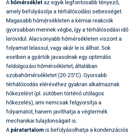
A
hőmérséklet
az egyik legfontosabb tényező,
amely befolyásolja a térhálósodási sebességet.
Magasabb hőmérsékleten a kémiai reakciók
gyorsabban mennek végbe, így a térhálósodási idő
lerövidül. Alacsonyabb hőmérsékleten viszont a
folyamat lelassul, vagy akár le is állhat. Sok
esetben a gyártók javasolnak egy optimális
feldolgozási hőmérsékletet, általában
szobahőmérsékletet (20-25°C). Gyorsabb
térhálósodás eléréséhez gyakran alkalmaznak
hőkezelést (pl. sütőben történő utólagos
hőkezelés), ami nemcsak felgyorsítja a
folyamatot, hanem javíthatja a végtermék
mechanikai tulajdonságait is.
A
páratartalom
is befolyásolhatja a kondenzációs