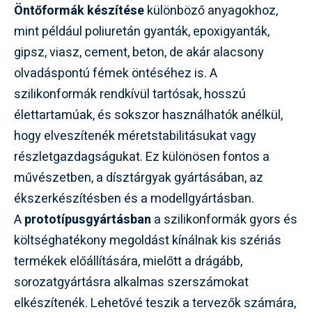
Öntőformák készítése
különböző anyagokhoz,
mint például poliuretán gyanták, epoxigyanták,
gipsz, viasz, cement, beton, de akár alacsony
olvadáspontú fémek öntéséhez is. A
szilikonformák rendkívül tartósak, hosszú
élettartamúak, és sokszor használhatók anélkül,
hogy elveszítenék méretstabilitásukat vagy
részletgazdagságukat. Ez különösen fontos a
művészetben, a dísztárgyak gyártásában, az
ékszerkészítésben és a modellgyártásban.
A
prototípusgyártásban
a szilikonformák gyors és
költséghatékony megoldást kínálnak kis szériás
termékek előállítására, mielőtt a drágább,
sorozatgyártásra alkalmas szerszámokat
elkészítenék. Lehetővé teszik a tervezők számára,