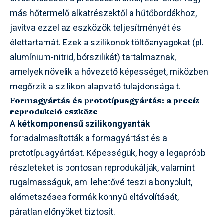
más hőtermelő alkatrészektől a hűtőbordákhoz,
javítva ezzel az eszközök teljesítményét és
élettartamát. Ezek a szilikonok töltőanyagokat (pl.
alumínium-nitrid, bórszilikát) tartalmaznak,
amelyek növelik a hővezető képességet, miközben
megőrzik a szilikon alapvető tulajdonságait.
Formagyártás és prototípusgyártás: a precíz
reprodukció eszköze
A
kétkomponensű szilikongyanták
forradalmasították a formagyártást és a
prototípusgyártást. Képességük, hogy a legapróbb
részleteket is pontosan reprodukálják, valamint
rugalmasságuk, ami lehetővé teszi a bonyolult,
alámetszéses formák könnyű eltávolítását,
páratlan előnyöket biztosít.