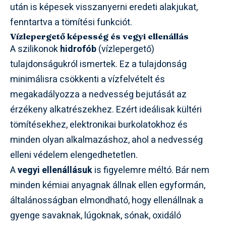
után is képesek visszanyerni eredeti alakjukat,
fenntartva a tömítési funkciót.
Vízlepergető képesség és vegyi ellenállás
A szilikonok
hidrofób
(vízlepergető)
tulajdonságukról ismertek. Ez a tulajdonság
minimálisra csökkenti a vízfelvételt és
megakadályozza a nedvesség bejutását az
érzékeny alkatrészekhez. Ezért ideálisak kültéri
tömítésekhez, elektronikai burkolatokhoz és
minden olyan alkalmazáshoz, ahol a nedvesség
elleni védelem elengedhetetlen.
A
vegyi ellenállásuk
is figyelemre méltó. Bár nem
minden kémiai anyagnak állnak ellen egyformán,
általánosságban elmondható, hogy ellenállnak a
gyenge savaknak, lúgoknak, sónak, oxidáló