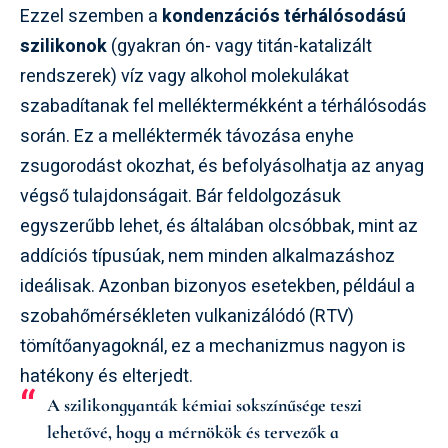
Ezzel szemben a
kondenzációs térhálósodású
szilikonok
(gyakran ón- vagy titán-katalizált
rendszerek) víz vagy alkohol molekulákat
szabadítanak fel melléktermékként a térhálósodás
során. Ez a melléktermék távozása enyhe
zsugorodást okozhat, és befolyásolhatja az anyag
végső tulajdonságait. Bár feldolgozásuk
egyszerűbb lehet, és általában olcsóbbak, mint az
addíciós típusúak, nem minden alkalmazáshoz
ideálisak. Azonban bizonyos esetekben, például a
szobahőmérsékleten vulkanizálódó (RTV)
tömítőanyagoknál, ez a mechanizmus nagyon is
hatékony és elterjedt.
A szilikongyanták kémiai sokszínűsége teszi
lehetővé, hogy a mérnökök és tervezők a