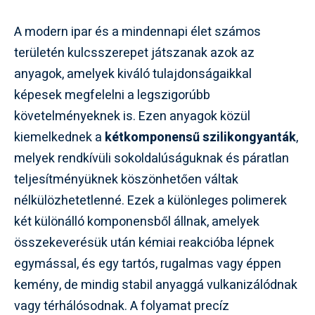
A modern ipar és a mindennapi élet számos
területén kulcsszerepet játszanak azok az
anyagok, amelyek kiváló tulajdonságaikkal
képesek megfelelni a legszigorúbb
követelményeknek is. Ezen anyagok közül
kiemelkednek a
kétkomponensű szilikongyanták
,
melyek rendkívüli sokoldalúságuknak és páratlan
teljesítményüknek köszönhetően váltak
nélkülözhetetlenné. Ezek a különleges polimerek
két különálló komponensből állnak, amelyek
összekeverésük után kémiai reakcióba lépnek
egymással, és egy tartós, rugalmas vagy éppen
kemény, de mindig stabil anyaggá vulkanizálódnak
vagy térhálósodnak. A folyamat precíz