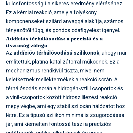
kulcsfontosságú a sikeres eredmény eléréséhez.
Ez a kémiai reakció, amely a folyékony
komponenseket szilárd anyaggá alakítja, számos
tényezőtől függ, és gondos odafigyelést igényel.
Addíciós térhálósodás: a precízió és a
tisztaság záloga
Az
addíciós térhálósodású szilikonok
, ahogy már
említettük, platina-katalizátorral működnek. Ez a
mechanizmus rendkívül tiszta, mivel nem
keletkeznek melléktermékek a reakció során. A
térhálósodás során a hidrogén-szilil csoportok és
a vinil-csoportok között hidroszililezési reakció
megy végbe, ami egy stabil sziloxán hálózatot hoz
létre. Ez a típusú szilikon minimális zsugorodással
jár, ami kiemelten fontossá teszi a precíziós