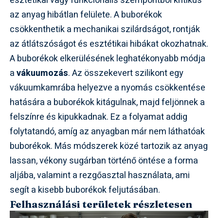
esztétikai vagy funkcionális szempontból kritikus
az anyag hibátlan felülete. A buborékok
csökkenthetik a mechanikai szilárdságot, rontják
az átlátszóságot és esztétikai hibákat okozhatnak.
A buborékok elkerülésének leghatékonyabb módja
a
vákuumozás
. Az összekevert szilikont egy
vákuumkamrába helyezve a nyomás csökkentése
hatására a buborékok kitágulnak, majd feljönnek a
felszínre és kipukkadnak. Ez a folyamat addig
folytatandó, amíg az anyagban már nem láthatóak
buborékok. Más módszerek közé tartozik az anyag
lassan, vékony sugárban történő öntése a forma
aljába, valamint a rezgőasztal használata, ami
segít a kisebb buborékok feljutásában.
Felhasználási területek részletesen