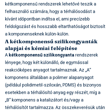
kétkomponensű rendszerek lehetővé teszik a
felhasználó számára, hogy a térhálósodást a
kívánt időpontban indítsa el, ami precízebb
feldolgozást és hosszabb eltarthatóságot biztosít
a komponenseknek külön-külön.
A kétkomponensű szilikongyanták
alapjai és kémiai felépítése
A
kétkomponensű szilikongyanta
rendszerek
lényege, hogy két különálló, de egymással
reakcióképes anyagot tartalmaznak. Az „A”
komponens általában a polimer alapanyagot
(például polidimetil-sziloxán, PDMS) és bizonyos
esetekben a térhálósító anyag egy részét, míg a
„B” komponens a katalizátort és/vagy a
térhálósítót tartalmazza. Az összekeverésük után