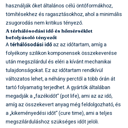
használják őket általános célú öntőformákhoz,
tömítésekhez és ragasztásokhoz, ahol a minimális
zsugorodás nem kritikus tényező.
A térhálósodási idő és hőmérséklet
befolyásoló tényezői
A
térhálósodási idő
az az időtartam, amíg a
folyékony szilikon komponensek összekeverése
után megszilárdul és eléri a kívánt mechanikai
tulajdonságokat. Ez az időtartam rendkívül
változatos lehet, a néhány perctől a több órán át
tartó folyamatig terjedhet. A gyártók általában
megadják a „fazékidőt” (pot life), ami az az idő,
amíg az összekevert anyag még feldolgozható, és
a „kikeményedési időt” (cure time), ami a teljes
megszilárduláshoz szükséges időt jelöli.