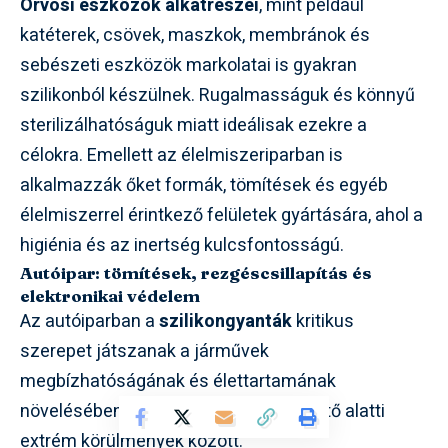
Orvosi eszközök alkatrészei
, mint például
katéterek, csövek, maszkok, membránok és
sebészeti eszközök markolatai is gyakran
szilikonból készülnek. Rugalmasságuk és könnyű
sterilizálhatóságuk miatt ideálisak ezekre a
célokra. Emellett az élelmiszeriparban is
alkalmazzák őket formák, tömítések és egyéb
élelmiszerrel érintkező felületek gyártására, ahol a
higiénia és az inertség kulcsfontosságú.
Autóipar: tömítések, rezgéscsillapítás és
elektronikai védelem
Az autóiparban a
szilikongyanták
kritikus
szerepet játszanak a járművek
megbízhatóságának és élettartamának
növelésében, különösen a motorháztető alatti
extrém körülmények között.