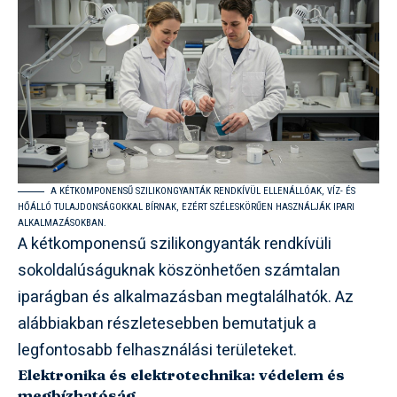
A KÉTKOMPONENSŰ SZILIKONGYANTÁK RENDKÍVÜL ELLENÁLLÓAK, VÍZ- ÉS
HŐÁLLÓ TULAJDONSÁGOKKAL BÍRNAK, EZÉRT SZÉLESKÖRŰEN HASZNÁLJÁK IPARI
ALKALMAZÁSOKBAN.
A kétkomponensű szilikongyanták rendkívüli
sokoldalúságuknak köszönhetően számtalan
iparágban és alkalmazásban megtalálhatók. Az
alábbiakban részletesebben bemutatjuk a
legfontosabb felhasználási területeket.
Elektronika és elektrotechnika: védelem és
megbízhatóság