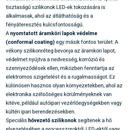
tisztaságú szilikonok LED-ek tokozására is
alkalmasak, ahol az átláthatóság és a
fényáteresztés kulcsfontosságú.
A
nyomtatott áramköri lapok védelme
(conformal coating)
egy másik fontos terület. A
vékony szilikonréteg bevonja az áramköri lapot,
védelmet nyújtva a nedvesség, korrózió és
szennyeződések ellen, miközben fenntartja az
elektromos szigetelést és a rugalmasságot. Ez
különösen hasznos olyan környezetekben, ahol az
elektronika szélsőséges körülményeknek van
kitéve, például autóipari vezérlőegységekben vagy
kültéri ipari berendezésekben.
Speciális
hővezető szilikonok
segítenek a hő
elvezetésében a processzoroktól, LED-ektől vagy