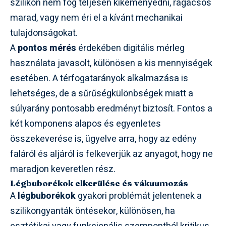
szilikon nem fog teljesen kikeményedni, ragacsos
marad, vagy nem éri el a kívánt mechanikai
tulajdonságokat.
A
pontos mérés
érdekében digitális mérleg
használata javasolt, különösen a kis mennyiségek
esetében. A térfogatarányok alkalmazása is
lehetséges, de a sűrűségkülönbségek miatt a
súlyarány pontosabb eredményt biztosít. Fontos a
két komponens alapos és egyenletes
összekeverése is, ügyelve arra, hogy az edény
faláról és aljáról is felkeverjük az anyagot, hogy ne
maradjon keveretlen rész.
Légbuborékok elkerülése és vákuumozás
A
légbuborékok
gyakori problémát jelentenek a
szilikongyanták öntésekor, különösen, ha