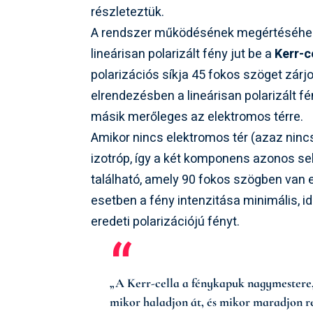
részleteztük.
A rendszer működésének megértéséhez k
lineárisan polarizált fény jut be a
Kerr-c
polarizációs síkja 45 fokos szöget zárj
elrendezésben a lineárisan polarizált 
másik merőleges az elektromos térre.
Amikor nincs elektromos tér (azaz nincs
izotróp, így a két komponens azonos seb
található, amely 90 fokos szögben van 
esetben a fény intenzitása minimális, id
eredeti polarizációjú fényt.
„A Kerr-cella a fénykapuk nagymestere,
mikor haladjon át, és mikor maradjon re