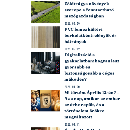
Zöldtrágya növények
szerepe a fenntartható
mezőgazdaságban
2026. 05. 29.
PVC lemez kültéri
burkolatként: előnyök és
hátrányok
2026. 05. 12.
Digitalizáció a
gyakorlatban: hogyan lesz
gyorsabb és
biztonságosabb a céges
működés?
2026. 04. 20.
Mi történt Április 12-én? –
Az a nap, amikor az ember
az űrbe repült, és a
történelem örökre
megváltozott
2026. 04. 11.