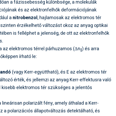
dóan a fázissebesség különbsége, a molekulák
ációjának és az elektronfelhők deformációjának
ldául a
nitrobenzol
, hajlamosak az elektromos tér
szinten érzékelhető változást okoz az anyag optikai
ben is felléphet a jelenség, de ott az elektronfelhők
s.
a az elektromos térrel párhuzamos (
Δn
) és arra
∥
őképpen írható le:
landó
(vagy Kerr-együttható), és
E
az elektromos tér
ltozó érték, és jellemzi az anyag Kerr-effektusra való
l kisebb elektromos tér szükséges a jelentős
lineárisan polarizált fény, amely áthalad a Kerr-
 Ez a polarizációs állapotváltozás detektálható, és