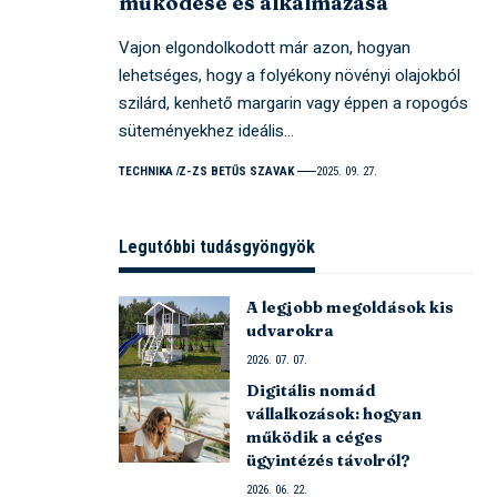
működése és alkalmazása
Vajon elgondolkodott már azon, hogyan
lehetséges, hogy a folyékony növényi olajokból
szilárd, kenhető margarin vagy éppen a ropogós
süteményekhez ideális…
TECHNIKA
Z-ZS BETŰS SZAVAK
2025. 09. 27.
Legutóbbi tudásgyöngyök
A legjobb megoldások kis
udvarokra
2026. 07. 07.
Digitális nomád
vállalkozások: hogyan
működik a céges
ügyintézés távolról?
2026. 06. 22.