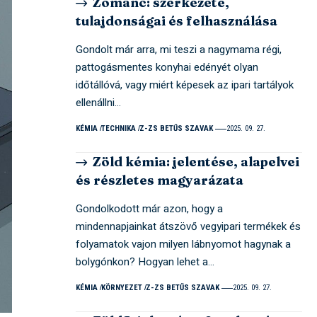
Zománc: szerkezete,
tulajdonságai és felhasználása
Gondolt már arra, mi teszi a nagymama régi,
pattogásmentes konyhai edényét olyan
időtállóvá, vagy miért képesek az ipari tartályok
ellenállni…
KÉMIA
TECHNIKA
Z-ZS BETŰS SZAVAK
2025. 09. 27.
Zöld kémia: jelentése, alapelvei
és részletes magyarázata
Gondolkodott már azon, hogy a
mindennapjainkat átszövő vegyipari termékek és
folyamatok vajon milyen lábnyomot hagynak a
bolygónkon? Hogyan lehet a…
KÉMIA
KÖRNYEZET
Z-ZS BETŰS SZAVAK
2025. 09. 27.