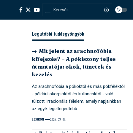
Legutóbbi tudásgyöngyök
Mit jelent az arachnofóbia
kifejezés? – A pókiszony teljes
útmutatója: okok, tünetek és
kezelés
Az arachnofóbia a pókoktól és más pókféléktől
- például skorpióktól és kullancsktól - való
túlzott, irracionális félelem, amely napjainkban
az egyik legelterjedtebb…
LEXIKON
2026. 03. 07.