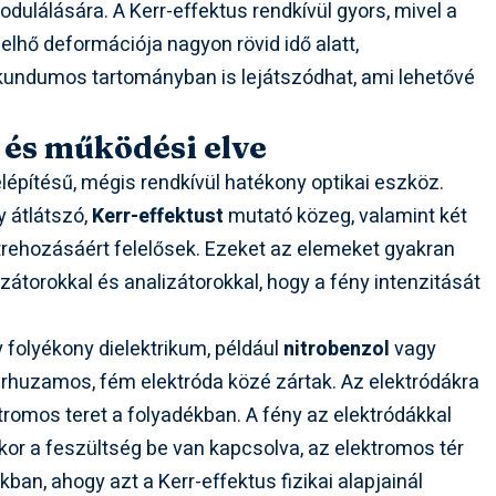
dulálására. A Kerr-effektus rendkívül gyors, mivel a
elhő deformációja nagyon rövid idő alatt,
ndumos tartományban is lejátszódhat, ami lehetővé
e és működési elve
lépítésű, mégis rendkívül hatékony optikai eszköz.
 átlátszó,
Kerr-effektust
mutató közeg, valamint két
étrehozásáért felelősek. Ezeket az elemeket gyakran
izátorokkal és analizátorokkal, hogy a fény intenzitását
folyékony dielektrikum, például
nitrobenzol
vagy
árhuzamos, fém elektróda közé zártak. Az elektródákra
tromos teret a folyadékban. A fény az elektródákkal
or a feszültség be van kapcsolva, az elektromos tér
kban, ahogy azt a Kerr-effektus fizikai alapjainál