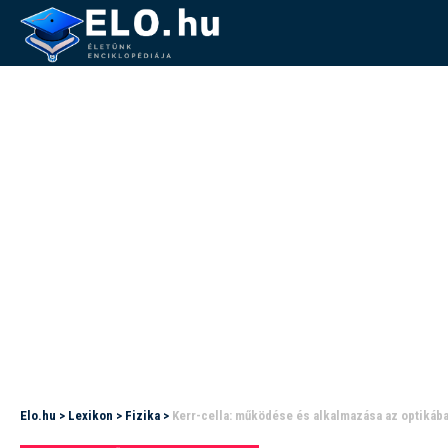
Elo.hu
>
Lexikon
>
Fizika
>
Kerr-cella: működése és alkalmazása az optikáb