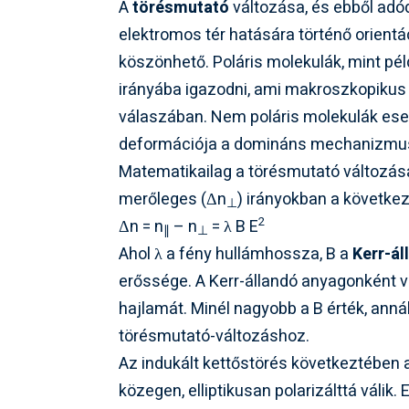
A
törésmutató
változása, és ebből adó
elektromos tér hatására történő orient
köszönhető. Poláris molekulák, mint pé
irányába igazodni, ami makroszkopikus 
válaszában. Nem poláris molekulák eseté
deformációja a domináns mechanizmu
Matematikailag a törésmutató változás
merőleges (
Δn
) irányokban a következ
⊥
2
Δn = n
– n
= λ B E
∥
⊥
Ahol
λ
a fény hullámhossza,
B
a
Kerr-ál
erőssége. A Kerr-állandó anyagonként vá
hajlamát. Minél nagyobb a
B
érték, anná
törésmutató-változáshoz.
Az indukált kettőstörés következtében a 
közegen, elliptikusan polarizálttá válik.