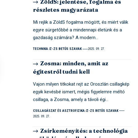
ZöldS: jelentése, fogalma és
részletes magyarázata
Mi rejlik a ZöldS fogalma mögött, és miért válik
egyre sürgetőbbé a mindennapi életünk és a
gazdaság számára? A modern…
TECHNIKA
Z-ZS BETŰS SZAVAK
2025. 09. 27.
Zosma: minden, amit az
égitestről tudni kell
Vajon milyen titkokat rejt az Oroszlán csillagkép
egyik kevésbé ismert, mégis figyelemre méltó
csillaga, a Zosma, amely a távoli égi…
CSILLAGÁSZAT ÉS ASZTROFIZIKA
Z-ZS BETŰS SZAVAK
2025. 09. 27.
Zsírkeményítés: a technológia