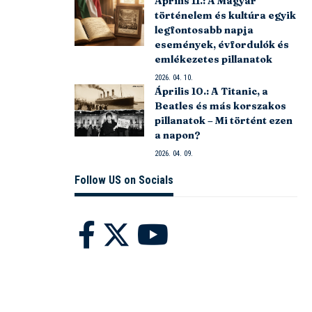
Április 11.: A Magyar
történelem és kultúra egyik
legfontosabb napja
események, évfordulók és
emlékezetes pillanatok
2026. 04. 10.
Április 10.: A Titanic, a
Beatles és más korszakos
pillanatok – Mi történt ezen
a napon?
2026. 04. 09.
Follow US on Socials