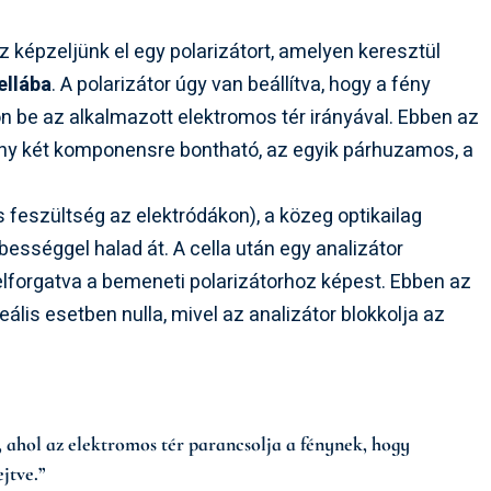
épzeljünk el egy polarizátort, amelyen keresztül
ellába
. A polarizátor úgy van beállítva, hogy a fény
on be az alkalmazott elektromos tér irányával. Ebben az
fény két komponensre bontható, az egyik párhuzamos, a
 feszültség az elektródákon), a közeg optikailag
ességgel halad át. A cella után egy analizátor
elforgatva a bemeneti polarizátorhoz képest. Ebben az
eális esetben nulla, mivel az analizátor blokkolja az
 ahol az elektromos tér parancsolja a fénynek, hogy
jtve.”