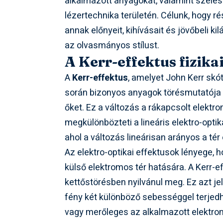
alkalmazott anyagokat, valamint széles 
lézertechnika területén. Célunk, hogy 
annak előnyeit, kihívásait és jövőbeli k
az olvasmányos stílust.
A Kerr-effektus fizikai
A
Kerr-effektus
, amelyet John Kerr skó
során bizonyos anyagok törésmutatója 
őket. Ez a változás a rákapcsolt elekt
megkülönbözteti a lineáris elektro-optik
ahol a változás lineárisan arányos a tér
Az elektro-optikai effektusok lényege,
külső elektromos tér hatására. A Kerr-
kettőstörésben nyilvánul meg. Ez azt jel
fény két különböző sebességgel terjedh
vagy merőleges az alkalmazott elektrom