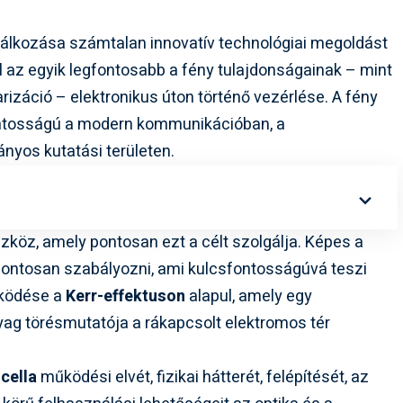
alálkozása számtalan innovatív technológiai megoldást
az egyik legfontosabb a fény tulajdonságainak – mint
larizáció – elektronikus úton történő vezérlése. A fény
ntosságú a modern kommunikációban, a
yos kutatási területen.
szköz, amely pontosan ezt a célt szolgálja. Képes a
pontosan szabályozni, ami kulcsfontosságúvá teszi
űködése a
Kerr-effektuson
alapul, amely egy
nyag törésmutatója a rákapcsolt elektromos tér
-cella
működési elvét, fizikai hátterét, felépítését, az