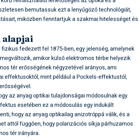
körű felhasználási lehetőségeit az optika és a
részletesen bemutassuk ezt a lenyűgöző technológiát,
ilátásait, miközben fenntartjuk a szakmai hitelességet és
 alapjai
t fizikus fedezett fel 1875-ben, egy jelenség, amelynek
megváltozik, amikor külső elektromos térbe helyezik
romos tér erősségének négyzetével arányos, ami
ai effektusoktól, mint például a Pockels-effektustól,
 erősségével.
 hogy az anyag optikai tulajdonságai módosulnak egy
effektus esetében ez a módosulás egy indukált
enti, hogy az anyag optikailag anizotróppá válik, és a
et attól függően, hogy polarizációs síkja párhuzamos
os tér irányára.