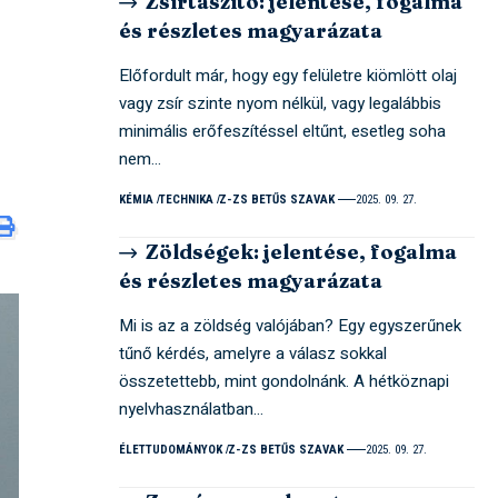
Zsírtaszító: jelentése, fogalma
és részletes magyarázata
Előfordult már, hogy egy felületre kiömlött olaj
vagy zsír szinte nyom nélkül, vagy legalábbis
minimális erőfeszítéssel eltűnt, esetleg soha
nem…
KÉMIA
TECHNIKA
Z-ZS BETŰS SZAVAK
2025. 09. 27.
Zöldségek: jelentése, fogalma
és részletes magyarázata
Mi is az a zöldség valójában? Egy egyszerűnek
tűnő kérdés, amelyre a válasz sokkal
összetettebb, mint gondolnánk. A hétköznapi
nyelvhasználatban…
ÉLETTUDOMÁNYOK
Z-ZS BETŰS SZAVAK
2025. 09. 27.