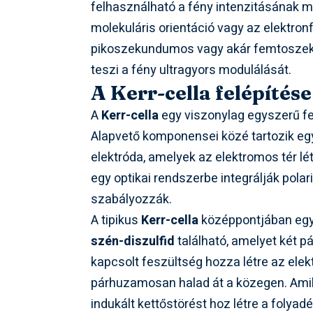
felhasználható a fény intenzitásának mo
molekuláris orientáció vagy az elektronf
pikoszekundumos vagy akár femtoszeku
teszi a fény ultragyors modulálását.
A Kerr-cella felépítés
A
Kerr-cella
egy viszonylag egyszerű fe
Alapvető komponensei közé tartozik egy
elektróda, amelyek az elektromos tér l
egy optikai rendszerbe integrálják polar
szabályozzák.
A tipikus
Kerr-cella
középpontjában egy 
szén-diszulfid
található, amelyet két p
kapcsolt feszültség hozza létre az elek
párhuzamosan halad át a közegen. Amik
indukált kettőstörést hoz létre a folyadé