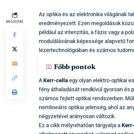
Az optika és az elektronika világának t
eredményezett. Ezen megoldások közül 
MEGOSZTÁS
például az intenzitás, a fázis vagy a po
modulálásának képessége alapvető fo
lézertechnológiában és számos tudomán
Főbb pontok
A
Kerr-cella
egy olyan elektro-optikai e
fény áthaladását rendkívül gyorsan és 
számos fejlett optikai rendszerben. M
nemlineáris optikai jelenség, ahol az a
négyzetével arányosan változik.
Ez a cikk mélyrehatóan tárgyalja a
Kerr