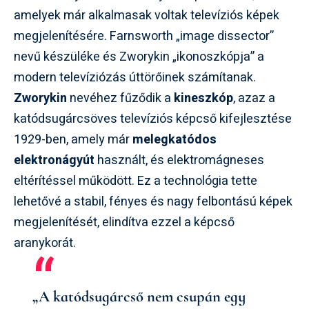
amelyek már alkalmasak voltak televíziós képek
megjelenítésére. Farnsworth „image dissector”
nevű készüléke és Zworykin „ikonoszkópja” a
modern televíziózás úttörőinek számítanak.
Zworykin
nevéhez fűződik a
kineszkóp
, azaz a
katódsugárcsöves televíziós képcső kifejlesztése
1929-ben, amely már
melegkatódos
elektronágyút
használt, és elektromágneses
eltérítéssel működött. Ez a technológia tette
lehetővé a stabil, fényes és nagy felbontású képek
megjelenítését, elindítva ezzel a képcső
aranykorát.
„A katódsugárcső nem csupán egy