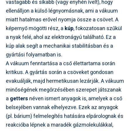
vastagabb és síkabb (vagy enyhén ívelt), hogy
ellenálljon a külső légnyomásnak, ami a vákuum
miatt hatalmas erővel nyomja össze a csövet. A
képernyő mögötti rész, a
kúp
, fokozatosan szűkül
a nyak felé, ahol az elektronágyú található. Ez a
kúp alak segít a mechanikai stabilitásban és a
gyártási folyamatban is.
A vákuum fenntartása a cső élettartama során
kritikus. A gyártás során a csöveket gondosan
evakuálják, majd hermetikusan lezárják. A vákuum
minőségének megőrzésében szerepet játszanak
a
getters
néven ismert anyagok is, amelyek a cső
belsejében vannak elhelyezve. Ezek az anyagok
(pl. bárium) felmelegítés hatására elpárolognak és
reakcióba lépnek a maradék gázmolekulákkal,