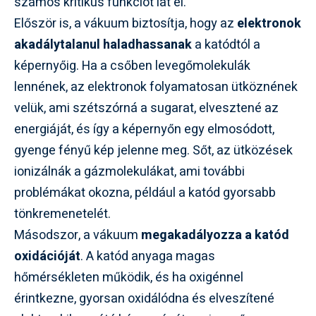
számos kritikus funkciót lát el.
Először is, a vákuum biztosítja, hogy az
elektronok
akadálytalanul haladhassanak
a katódtól a
képernyőig. Ha a csőben levegőmolekulák
lennének, az elektronok folyamatosan ütköznének
velük, ami szétszórná a sugarat, elvesztené az
energiáját, és így a képernyőn egy elmosódott,
gyenge fényű kép jelenne meg. Sőt, az ütközések
ionizálnák a gázmolekulákat, ami további
problémákat okozna, például a katód gyorsabb
tönkremenetelét.
Másodszor, a vákuum
megakadályozza a katód
oxidációját
. A katód anyaga magas
hőmérsékleten működik, és ha oxigénnel
érintkezne, gyorsan oxidálódna és elveszítené