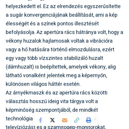
helyezkedett el. Ez az elrendezés egyszerűsítette
a sugár konvergenciájának beállítását, ami a kép
élességét és a színek pontos illesztését
befolyásolja. Az apertúra rács hátránya volt, hogy a
vékony huzalok hajlamosak voltak a vibrációra
vagy a hő hatására történő elmozdulásra, ezért
egy vagy több vízszintes stabilizáló huzalt
(dámhuzalt) is beépítettek, amelyek vékony, alig
látható vonalként jelentek meg a képernyőn,
különösen világos háttér esetén.
Az árnyékmaszk és az apertúra rács közötti
választás hosszú ideig vita tárgya volt a
képminőség szempontjából, de mindkét
technológia forradalmasította a színes
televíziózást és a számítógép-monitorokat,