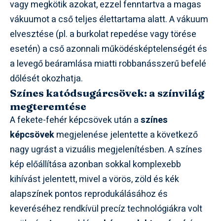
vagy megkötik azokat, ezzel fenntartva a magas
vákuumot a cső teljes élettartama alatt. A vákuum
elvesztése (pl. a burkolat repedése vagy törése
esetén) a cső azonnali működésképtelenségét és
a levegő beáramlása miatti robbanásszerű befelé
dőlését okozhatja.
Színes katódsugárcsövek: a színvilág
megteremtése
A fekete-fehér képcsövek után a
színes
képcsövek
megjelenése jelentette a következő
nagy ugrást a vizuális megjelenítésben. A színes
kép előállítása azonban sokkal komplexebb
kihívást jelentett, mivel a vörös, zöld és kék
alapszínek pontos reprodukálásához és
keveréséhez rendkívül precíz technológiákra volt