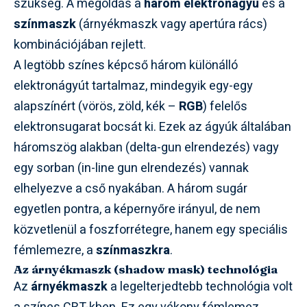
szükség. A megoldás a
három elektronágyú
és a
színmaszk
(árnyékmaszk vagy apertúra rács)
kombinációjában rejlett.
A legtöbb színes képcső három különálló
elektronágyút tartalmaz, mindegyik egy-egy
alapszínért (vörös, zöld, kék –
RGB
) felelős
elektronsugarat bocsát ki. Ezek az ágyúk általában
háromszög alakban (delta-gun elrendezés) vagy
egy sorban (in-line gun elrendezés) vannak
elhelyezve a cső nyakában. A három sugár
egyetlen pontra, a képernyőre irányul, de nem
közvetlenül a foszforrétegre, hanem egy speciális
fémlemezre, a
színmaszkra
.
Az árnyékmaszk (shadow mask) technológia
Az
árnyékmaszk
a legelterjedtebb technológia volt