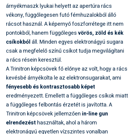
árnyékmaszk lyukai helyett az apertúra rács
vékony, függőlegesen futó fémhuzalokból álló
rácsot használ. A képernyő foszforrétege itt nem
pontokból, hanem függőleges
vörös, zöld és kék
csíkokból
áll. Minden egyes elektronágyú sugara
csak a megfelelő színű csíkot tudja megvilágítani
a rács résein keresztül.
A Trinitron képcsövek fő előnye az volt, hogy a rács
kevésbé árnyékolta le az elektronsugarakat, ami
fényesebb és kontrasztosabb képet
eredményezett. Emellett a függőleges csíkok miatt
a függőleges felbontás érzetét is javította. A
Trinitron képcsövek jellemzően
in-line gun
elrendezést
használtak, ahol a három
elektronágyú egyetlen vízszintes vonalban