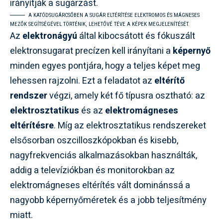
A KATÓDSUGÁRCSŐBEN A SUGÁR ELTÉRÍTÉSE ELEKTROMOS ÉS MÁGNESES
MEZŐK SEGÍTSÉGÉVEL TÖRTÉNIK, LEHETŐVÉ TÉVE A KÉPEK MEGJELENÍTÉSÉT.
Az
elektronágyú
által kibocsátott és fókuszált
elektronsugarat precízen kell irányítani a
képernyő
minden egyes pontjára, hogy a teljes képet meg
lehessen rajzolni. Ezt a feladatot az
eltérítő
rendszer
végzi, amely két fő típusra osztható: az
elektrosztatikus
és az
elektromágneses
eltérítésre
. Míg az elektrosztatikus rendszereket
elsősorban oszcilloszkópokban és kisebb,
nagyfrekvenciás alkalmazásokban használták,
addig a televíziókban és monitorokban az
elektromágneses eltérítés vált dominánssá a
nagyobb képernyőméretek és a jobb teljesítmény
miatt.