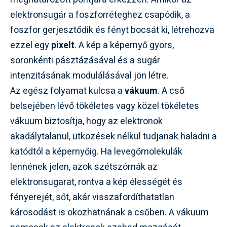
elektronsugár a foszforréteghez csapódik, a
foszfor gerjesztődik és fényt bocsát ki, létrehozva
ezzel egy
pixelt
. A kép a képernyő gyors,
soronkénti pásztázásával és a sugár
intenzitásának modulálásával jön létre.
Az egész folyamat kulcsa a
vákuum
. A cső
belsejében lévő tökéletes vagy közel tökéletes
vákuum biztosítja, hogy az elektronok
akadálytalanul, ütközések nélkül tudjanak haladni a
katódtól a képernyőig. Ha levegőmolekulák
lennének jelen, azok szétszórnák az
elektronsugarat, rontva a kép élességét és
fényerejét, sőt, akár visszafordíthatatlan
károsodást is okozhatnának a csőben. A vákuum