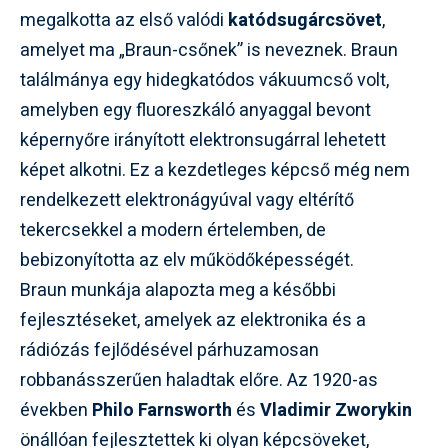
megalkotta az első valódi
katódsugárcsövet
,
amelyet ma „Braun-csőnek” is neveznek. Braun
találmánya egy hidegkatódos vákuumcső volt,
amelyben egy fluoreszkáló anyaggal bevont
képernyőre irányított elektronsugárral lehetett
képet alkotni. Ez a kezdetleges képcső még nem
rendelkezett elektronágyúval vagy eltérítő
tekercsekkel a modern értelemben, de
bebizonyította az elv működőképességét.
Braun munkája alapozta meg a későbbi
fejlesztéseket, amelyek az elektronika és a
rádiózás fejlődésével párhuzamosan
robbanásszerűen haladtak előre. Az 1920-as
években
Philo Farnsworth
és
Vladimir Zworykin
önállóan fejlesztettek ki olyan képcsöveket,