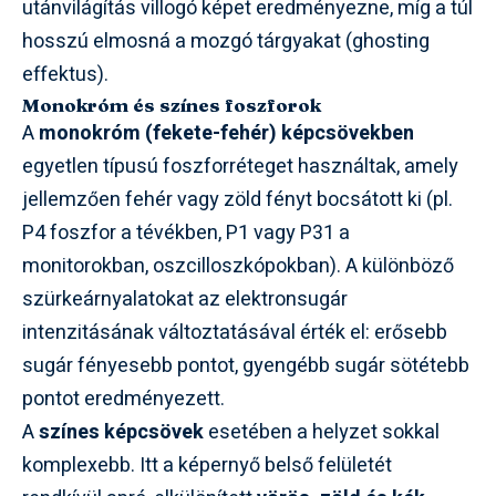
utánvilágítás villogó képet eredményezne, míg a túl
hosszú elmosná a mozgó tárgyakat (ghosting
effektus).
Monokróm és színes foszforok
A
monokróm (fekete-fehér) képcsövekben
egyetlen típusú foszforréteget használtak, amely
jellemzően fehér vagy zöld fényt bocsátott ki (pl.
P4 foszfor a tévékben, P1 vagy P31 a
monitorokban, oszcilloszkópokban). A különböző
szürkeárnyalatokat az elektronsugár
intenzitásának változtatásával érték el: erősebb
sugár fényesebb pontot, gyengébb sugár sötétebb
pontot eredményezett.
A
színes képcsövek
esetében a helyzet sokkal
komplexebb. Itt a képernyő belső felületét