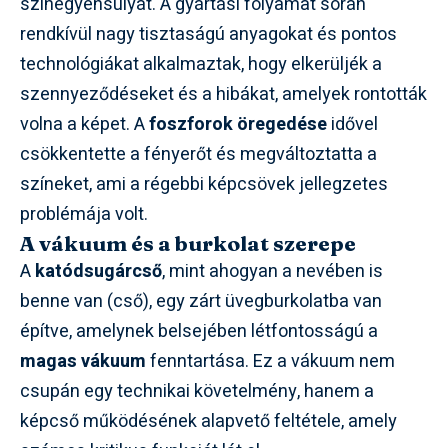
színegyensúlyát. A gyártási folyamat során
rendkívül nagy tisztaságú anyagokat és pontos
technológiákat alkalmaztak, hogy elkerüljék a
szennyeződéseket és a hibákat, amelyek rontották
volna a képet. A
foszforok öregedése
idővel
csökkentette a fényerőt és megváltoztatta a
színeket, ami a régebbi képcsövek jellegzetes
problémája volt.
A vákuum és a burkolat szerepe
A
katódsugárcső
, mint ahogyan a nevében is
benne van (cső), egy zárt üvegburkolatba van
építve, amelynek belsejében létfontosságú a
magas vákuum
fenntartása. Ez a vákuum nem
csupán egy technikai követelmény, hanem a
képcső működésének alapvető feltétele, amely