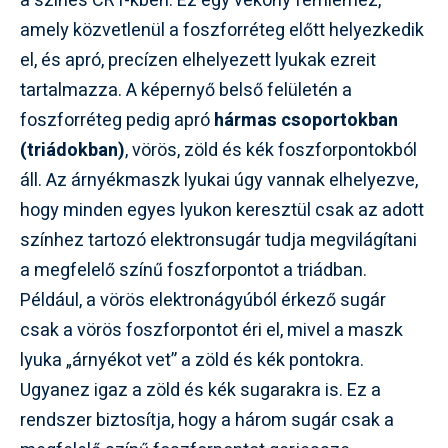
a színes CRT-kben. Ez egy vékony fémlemez,
amely közvetlenül a foszforréteg előtt helyezkedik
el, és apró, precízen elhelyezett lyukak ezreit
tartalmazza. A képernyő belső felületén a
foszforréteg pedig apró
hármas csoportokban
(triádokban)
, vörös, zöld és kék foszforpontokból
áll. Az árnyékmaszk lyukai úgy vannak elhelyezve,
hogy minden egyes lyukon keresztül csak az adott
színhez tartozó elektronsugár tudja megvilágítani
a megfelelő színű foszforpontot a triádban.
Például, a vörös elektronágyúból érkező sugár
csak a vörös foszforpontot éri el, mivel a maszk
lyuka „árnyékot vet” a zöld és kék pontokra.
Ugyanez igaz a zöld és kék sugarakra is. Ez a
rendszer biztosítja, hogy a három sugár csak a