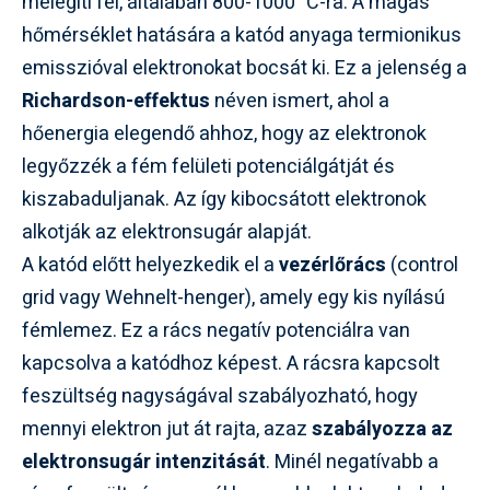
melegíti fel, általában 800-1000 °C-ra. A magas
hőmérséklet hatására a katód anyaga termionikus
emisszióval elektronokat bocsát ki. Ez a jelenség a
Richardson-effektus
néven ismert, ahol a
hőenergia elegendő ahhoz, hogy az elektronok
legyőzzék a fém felületi potenciálgátját és
kiszabaduljanak. Az így kibocsátott elektronok
alkotják az elektronsugár alapját.
A katód előtt helyezkedik el a
vezérlőrács
(control
grid vagy Wehnelt-henger), amely egy kis nyílású
fémlemez. Ez a rács negatív potenciálra van
kapcsolva a katódhoz képest. A rácsra kapcsolt
feszültség nagyságával szabályozható, hogy
mennyi elektron jut át rajta, azaz
szabályozza az
elektronsugár intenzitását
. Minél negatívabb a