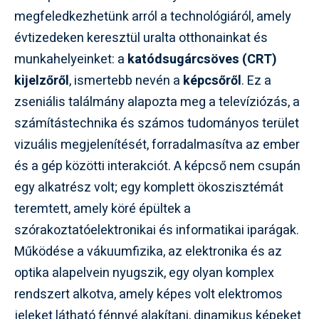
megfeledkezhetünk arról a technológiáról, amely
évtizedeken keresztül uralta otthonainkat és
munkahelyeinket: a
katódsugárcsöves (CRT)
kijelzőről
, ismertebb nevén a
képcsőről
. Ez a
zseniális találmány alapozta meg a televíziózás, a
számítástechnika és számos tudományos terület
vizuális megjelenítését, forradalmasítva az ember
és a gép közötti interakciót. A képcső nem csupán
egy alkatrész volt; egy komplett ökoszisztémát
teremtett, amely köré épültek a
szórakoztatóelektronikai és informatikai iparágak.
Működése a vákuumfizika, az elektronika és az
optika alapelvein nyugszik, egy olyan komplex
rendszert alkotva, amely képes volt elektromos
jeleket látható fénnyé alakítani, dinamikus képeket