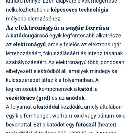
látható fénnyé. Ezen alapvető elvek megértése
nélkülözhetetlen a
képcsöves technológia
mélyebb elemzéséhez.
Az elektronágyú: a sugár forrása
A
katódsugárcső
egyik legfontosabb alkatrésze
az
elektronágyú
, amely felelős az elektronsugár
létrehozásáért, fókuszálásáért és intenzitásának
szabályozásáért. Az elektronágyú több, gondosan
elhelyezett elektródból áll, amelyek mindegyike
kulcsszerepet játszik a folyamatban. A
legfontosabb komponensek a
katód
, a
vezérlőrács (grid)
és az
anódok
.
A folyamat a
katóddal
kezdődik, amely általában
egy kis fémhenger, wolfram-oxid vagy bárium-oxid
bevonattal. Ezt a katódot egy
fűtőszál
(heater)