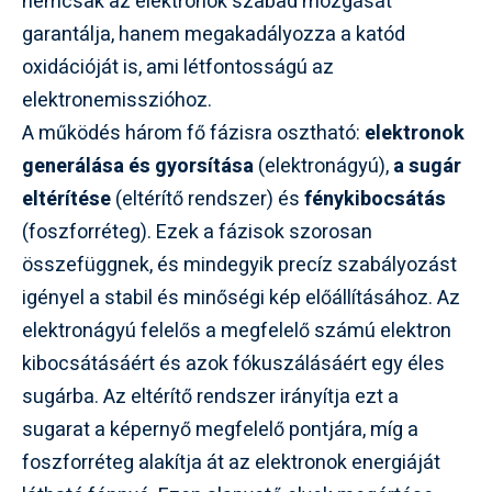
nemcsak az elektronok szabad mozgását
garantálja, hanem megakadályozza a katód
oxidációját is, ami létfontosságú az
elektronemisszióhoz.
A működés három fő fázisra osztható:
elektronok
generálása és gyorsítása
(elektronágyú),
a sugár
eltérítése
(eltérítő rendszer) és
fénykibocsátás
(foszforréteg). Ezek a fázisok szorosan
összefüggnek, és mindegyik precíz szabályozást
igényel a stabil és minőségi kép előállításához. Az
elektronágyú felelős a megfelelő számú elektron
kibocsátásáért és azok fókuszálásáért egy éles
sugárba. Az eltérítő rendszer irányítja ezt a
sugarat a képernyő megfelelő pontjára, míg a
foszforréteg alakítja át az elektronok energiáját