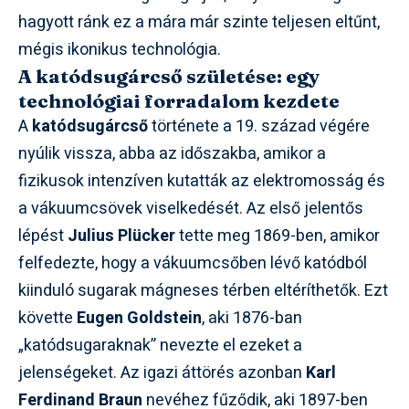
hagyott ránk ez a mára már szinte teljesen eltűnt,
mégis ikonikus technológia.
A katódsugárcső születése: egy
technológiai forradalom kezdete
A
katódsugárcső
története a 19. század végére
nyúlik vissza, abba az időszakba, amikor a
fizikusok intenzíven kutatták az elektromosság és
a vákuumcsövek viselkedését. Az első jelentős
lépést
Julius Plücker
tette meg 1869-ben, amikor
felfedezte, hogy a vákuumcsőben lévő katódból
kiinduló sugarak mágneses térben eltéríthetők. Ezt
követte
Eugen Goldstein
, aki 1876-ban
„katódsugaraknak” nevezte el ezeket a
jelenségeket. Az igazi áttörés azonban
Karl
Ferdinand Braun
nevéhez fűződik, aki 1897-ben