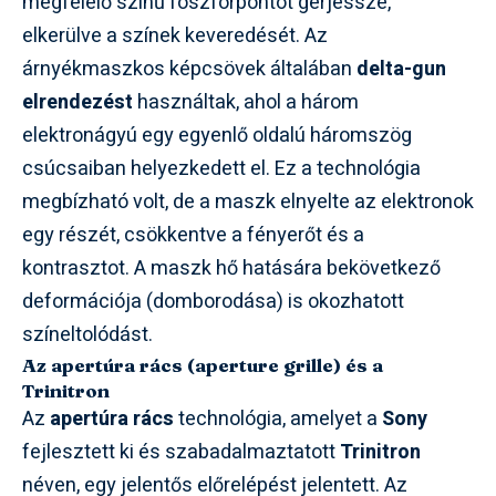
megfelelő színű foszforpontot gerjessze,
elkerülve a színek keveredését. Az
árnyékmaszkos képcsövek általában
delta-gun
elrendezést
használtak, ahol a három
elektronágyú egy egyenlő oldalú háromszög
csúcsaiban helyezkedett el. Ez a technológia
megbízható volt, de a maszk elnyelte az elektronok
egy részét, csökkentve a fényerőt és a
kontrasztot. A maszk hő hatására bekövetkező
deformációja (domborodása) is okozhatott
színeltolódást.
Az apertúra rács (aperture grille) és a
Trinitron
Az
apertúra rács
technológia, amelyet a
Sony
fejlesztett ki és szabadalmaztatott
Trinitron
néven, egy jelentős előrelépést jelentett. Az