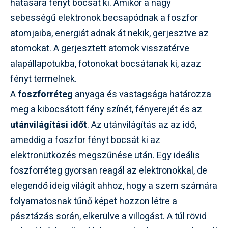
hatására fényt bocsát ki. Amikor a nagy
sebességű elektronok becsapódnak a foszfor
atomjaiba, energiát adnak át nekik, gerjesztve az
atomokat. A gerjesztett atomok visszatérve
alapállapotukba, fotonokat bocsátanak ki, azaz
fényt termelnek.
A
foszforréteg
anyaga és vastagsága határozza
meg a kibocsátott fény színét, fényerejét és az
utánvilágítási időt
. Az utánvilágítás az az idő,
ameddig a foszfor fényt bocsát ki az
elektronütközés megszűnése után. Egy ideális
foszforréteg gyorsan reagál az elektronokkal, de
elegendő ideig világít ahhoz, hogy a szem számára
folyamatosnak tűnő képet hozzon létre a
pásztázás során, elkerülve a villogást. A túl rövid