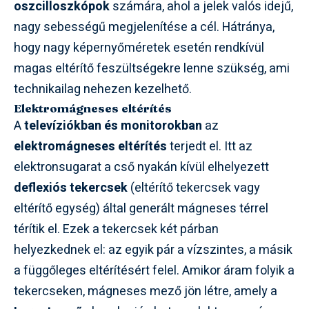
oszcilloszkópok
számára, ahol a jelek valós idejű,
nagy sebességű megjelenítése a cél. Hátránya,
hogy nagy képernyőméretek esetén rendkívül
magas eltérítő feszültségekre lenne szükség, ami
technikailag nehezen kezelhető.
Elektromágneses eltérítés
A
televíziókban és monitorokban
az
elektromágneses eltérítés
terjedt el. Itt az
elektronsugarat a cső nyakán kívül elhelyezett
deflexiós tekercsek
(eltérítő tekercsek vagy
eltérítő egység) által generált mágneses térrel
térítik el. Ezek a tekercsek két párban
helyezkednek el: az egyik pár a vízszintes, a másik
a függőleges eltérítésért felel. Amikor áram folyik a
tekercseken, mágneses mező jön létre, amely a