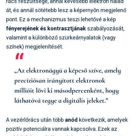
rács feszültsége, annál kevesebb elektron halad
át, és annál sötétebb lesz a képernyőn megjelenő
pont. Ez a mechanizmus teszi lehetővé a kép
fényerejének és kontrasztjának
szabályozását,
valamint a különböző szürkeárnyalatok (vagy
színek) megjelenítését.
„Az elektronágyú a képcső szíve, amely
precíziósan irányított elektronok
millióit lövi ki másodpercenként, hogy
láthatóvá tegye a digitális jeleket.”
A vezérlőrács után több
anód
következik, amelyek
pozitív potenciálra vannak kapcsolva. Ezek az