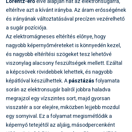
Lorentz-erő
elve alapján hat az elektronsugárra,
eltérítve azt a kívánt irányba. Az áram erősségének
és irányának változtatásával precízen vezérelhető
a sugár pozíciója.
Az elektromágneses eltérítés előnye, hogy
nagyobb képernyőméreteket is könnyedén kezel,
és nagyobb eltérítési szögeket tesz lehetővé
viszonylag alacsony feszültségek mellett. Ezáltal
a képcsövek rövidebbek lehettek, és nagyobb
képátlóval készülhettek. A
pásztázás
folyamata
során az elektronsugár balról jobbra haladva
megrajzol egy vízszintes sort, majd gyorsan
visszatér a sor elejére, miközben lejjebb mozdul
egy sornyival. Ez a folyamat megismétlődik a
képernyő tetejétől az aljáig, másodpercenként