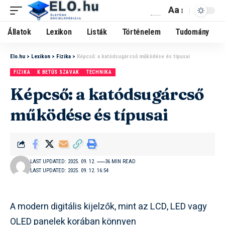
Aa
Állatok
Lexikon
Listák
Történelem
Tudomány
Elo.hu
>
Lexikon
>
Fizika
>
Képcső: a katódsugárcső működése és típusai
FIZIKA
K BETŰS SZAVAK
TECHNIKA
Képcső: a katódsugárcső
működése és típusai
LAST UPDATED: 2025. 09. 12.
36 MIN READ
LAST UPDATED: 2025. 09. 12. 16:54
A modern digitális kijelzők, mint az LCD, LED vagy
OLED panelek korában könnyen