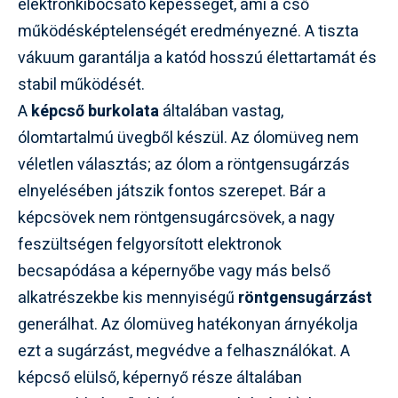
elektronkibocsátó képességét, ami a cső
működésképtelenségét eredményezné. A tiszta
vákuum garantálja a katód hosszú élettartamát és
stabil működését.
A
képcső burkolata
általában vastag,
ólomtartalmú üvegből készül. Az ólomüveg nem
véletlen választás; az ólom a röntgensugárzás
elnyelésében játszik fontos szerepet. Bár a
képcsövek nem röntgensugárcsövek, a nagy
feszültségen felgyorsított elektronok
becsapódása a képernyőbe vagy más belső
alkatrészekbe kis mennyiségű
röntgensugárzást
generálhat. Az ólomüveg hatékonyan árnyékolja
ezt a sugárzást, megvédve a felhasználókat. A
képcső elülső, képernyő része általában