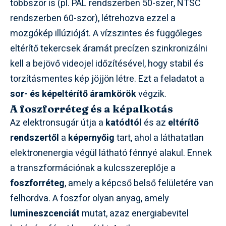
többször is (pl. PAL rendszerben 50-szer, NTSC
rendszerben 60-szor), létrehozva ezzel a
mozgókép illúzióját. A vízszintes és függőleges
eltérítő tekercsek áramát precízen szinkronizálni
kell a bejövő videojel időzítésével, hogy stabil és
torzításmentes kép jöjjön létre. Ezt a feladatot a
sor- és képeltérítő áramkörök
végzik.
A foszforréteg és a képalkotás
Az elektronsugár útja a
katódtól
és az
eltérítő
rendszertől
a
képernyőig
tart, ahol a láthatatlan
elektronenergia végül látható fénnyé alakul. Ennek
a transzformációnak a kulcsszereplője a
foszforréteg
, amely a képcső belső felületére van
felhordva. A foszfor olyan anyag, amely
lumineszcenciát
mutat, azaz energiabevitel