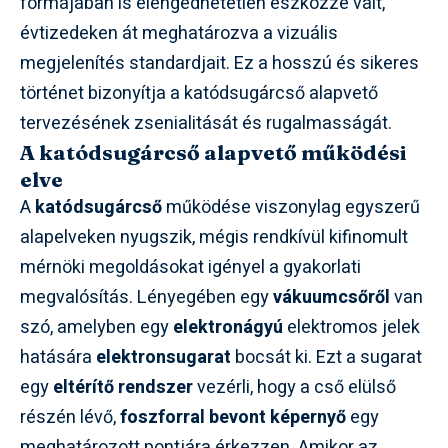
formájában is elengedhetetlen eszközzé vált,
évtizedeken át meghatározva a vizuális
megjelenítés standardjait. Ez a hosszú és sikeres
történet bizonyítja a katódsugárcső alapvető
tervezésének zsenialitását és rugalmasságát.
A katódsugárcső alapvető működési
elve
A
katódsugárcső
működése viszonylag egyszerű
alapelveken nyugszik, mégis rendkívül kifinomult
mérnöki megoldásokat igényel a gyakorlati
megvalósítás. Lényegében egy
vákuumcsőről
van
szó, amelyben egy
elektronágyú
elektromos jelek
hatására
elektronsugarat
bocsát ki. Ezt a sugarat
egy
eltérítő rendszer
vezérli, hogy a cső elülső
részén lévő,
foszforral bevont képernyő
egy
meghatározott pontjára érkezzen. Amikor az