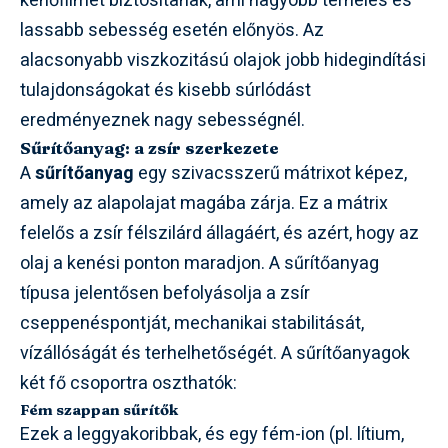
kenőfilmet biztosítanak, ami nagyobb terhelés és
lassabb sebesség esetén előnyös. Az
alacsonyabb viszkozitású olajok jobb hidegindítási
tulajdonságokat és kisebb súrlódást
eredményeznek nagy sebességnél.
Sűrítőanyag: a zsír szerkezete
A
sűrítőanyag
egy szivacsszerű mátrixot képez,
amely az alapolajat magába zárja. Ez a mátrix
felelős a zsír félszilárd állagáért, és azért, hogy az
olaj a kenési ponton maradjon. A sűrítőanyag
típusa jelentősen befolyásolja a zsír
cseppenéspontját, mechanikai stabilitását,
vízállóságát és terhelhetőségét. A sűrítőanyagok
két fő csoportra oszthatók:
Fém szappan sűrítők
Ezek a leggyakoribbak, és egy fém-ion (pl. lítium,