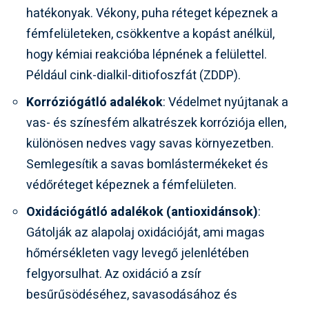
hatékonyak. Vékony, puha réteget képeznek a
fémfelületeken, csökkentve a kopást anélkül,
hogy kémiai reakcióba lépnének a felülettel.
Például cink-dialkil-ditiofoszfát (ZDDP).
Korróziógátló adalékok
: Védelmet nyújtanak a
vas- és színesfém alkatrészek korróziója ellen,
különösen nedves vagy savas környezetben.
Semlegesítik a savas bomlástermékeket és
védőréteget képeznek a fémfelületen.
Oxidációgátló adalékok (antioxidánsok)
:
Gátolják az alapolaj oxidációját, ami magas
hőmérsékleten vagy levegő jelenlétében
felgyorsulhat. Az oxidáció a zsír
besűrűsödéséhez, savasodásához és