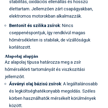
stabilitás, oxidációs ellenállás és hosszú
élettartam. Jellemzően zárt csapágyakban,
elektromos motorokban alkalmazzák.
Bentonit és szilika zsírok
: Nincs
cseppenéspontjuk, így rendkívül magas
hőmérsékleten is stabilak, de vízállóságuk
korlátozott.
Alapolaj alapján
Az alapolaj típusa határozza meg a zsír
hőmérsékleti tartományát és viszkozitási
jellemzőit.
Ásványi olaj bázisú zsírok
: A legáltalánosabb
és legköltséghatékonyabb megoldás. Széles
körben használhatók mérsékelt körülmények
között.