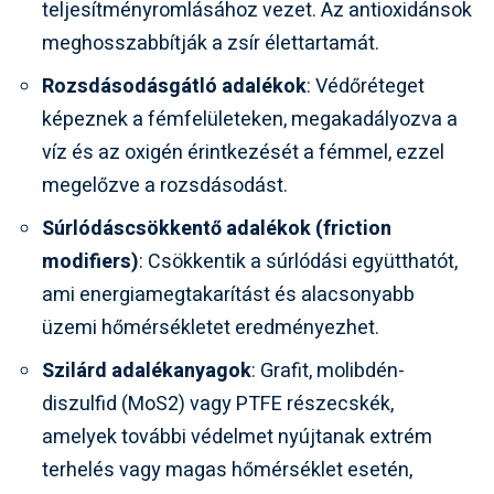
teljesítményromlásához vezet. Az antioxidánsok
meghosszabbítják a zsír élettartamát.
Rozsdásodásgátló adalékok
: Védőréteget
képeznek a fémfelületeken, megakadályozva a
víz és az oxigén érintkezését a fémmel, ezzel
megelőzve a rozsdásodást.
Súrlódáscsökkentő adalékok (friction
modifiers)
: Csökkentik a súrlódási együtthatót,
ami energiamegtakarítást és alacsonyabb
üzemi hőmérsékletet eredményezhet.
Szilárd adalékanyagok
: Grafit, molibdén-
diszulfid (MoS2) vagy PTFE részecskék,
amelyek további védelmet nyújtanak extrém
terhelés vagy magas hőmérséklet esetén,