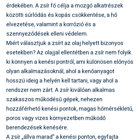
érdekében. A zsír fő célja a mozgó alkatrészek
közötti súrlódás és kopás csökkentése, a hő
elvezetése, valamint a korrózió és a
szennyeződések elleni védelem.
Miért választjuk a zsírt az olaj helyett bizonyos
esetekben? Az olajjal ellentétben a zsír nem folyik
ki könnyen a kenési pontról, ami különösen előnyös
olyan alkalmazásoknál, ahol a kenőanyagot
hosszú ideig a helyén kell tartani, vagy ahol a
rendszer nem zárt. A zsír kiválóan alkalmas
szakaszos működésű gépek, nehezen
hozzáférhető kenési pontok, magas hőmérsékletű,
poros vagy vizes környezetben működő
berendezések kenésére.
A zsír „állva marad” a kenési ponton, egyfajta