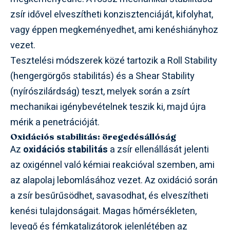
zsír idővel elveszítheti konzisztenciáját, kifolyhat,
vagy éppen megkeményedhet, ami kenéshiányhoz
vezet.
Tesztelési módszerek közé tartozik a Roll Stability
(hengergörgős stabilitás) és a Shear Stability
(nyírószilárdság) teszt, melyek során a zsírt
mechanikai igénybevételnek teszik ki, majd újra
mérik a penetrációját.
Oxidációs stabilitás: öregedésállóság
Az
oxidációs stabilitás
a zsír ellenállását jelenti
az oxigénnel való kémiai reakcióval szemben, ami
az alapolaj lebomlásához vezet. Az oxidáció során
a zsír besűrűsödhet, savasodhat, és elveszítheti
kenési tulajdonságait. Magas hőmérsékleten,
levegő és fémkatalizátorok jelenlétében az