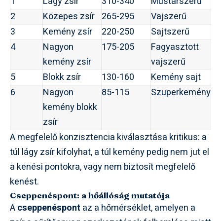
1
Lágy zsír
310-340
Mustárszerű
2
Közepes zsír
265-295
Vajszerű
3
Kemény zsír
220-250
Sajtszerű
4
Nagyon
175-205
Fagyasztott
kemény zsír
vajszerű
5
Blokk zsír
130-160
Kemény sajt
6
Nagyon
85-115
Szuperkemény
kemény blokk
zsír
A megfelelő konzisztencia kiválasztása kritikus: a
túl lágy zsír kifolyhat, a túl kemény pedig nem jut el
a kenési pontokra, vagy nem biztosít megfelelő
kenést.
Cseppenéspont: a hőállóság mutatója
A
cseppenéspont
az a hőmérséklet, amelyen a