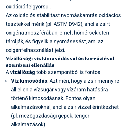
oxidáció felgyorsul.
Az oxidációs stabilitást nyomáskamrás oxidációs
tesztekkel mérik (pl. ASTM D942), ahol a zsírt
oxigénatmoszférában, emelt hőmérsékleten
tárolják, és figyelik a nyomásesést, ami az
oxigénfelhasználást jelzi.
Vízállóság: víz kimosódással és korrózióval
szembeni ellenállás
A
vízállóság
több szempontból is fontos:
Víz kimosódás
: Azt méri, hogy a zsír mennyire
áll ellen a vízsugár vagy vízáram hatására
történő kimosódásnak. Fontos olyan
alkalmazásoknál, ahol a zsír vízzel érintkezhet
(pl. mezőgazdasági gépek, tengeri
alkalmazások).