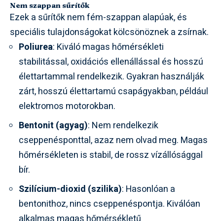
Nem szappan sűrítők
Ezek a sűrítők nem fém-szappan alapúak, és
speciális tulajdonságokat kölcsönöznek a zsírnak.
Poliurea
: Kiváló magas hőmérsékleti
stabilitással, oxidációs ellenállással és hosszú
élettartammal rendelkezik. Gyakran használják
zárt, hosszú élettartamú csapágyakban, például
elektromos motorokban.
Bentonit (agyag)
: Nem rendelkezik
cseppenésponttal, azaz nem olvad meg. Magas
hőmérsékleten is stabil, de rossz vízállósággal
bír.
Szilícium-dioxid (szilika)
: Hasonlóan a
bentonithoz, nincs cseppenéspontja. Kiválóan
alkalmas magas hőmérsékletű