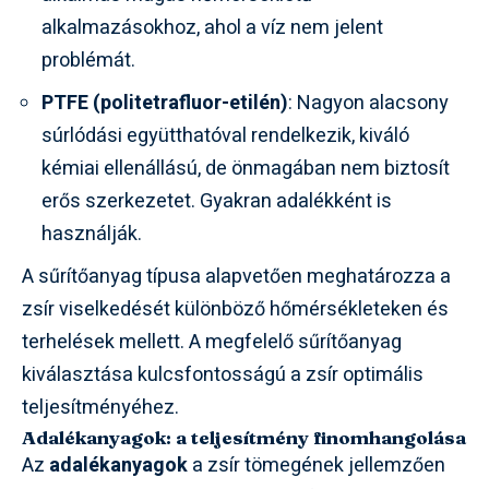
alkalmazásokhoz, ahol a víz nem jelent
problémát.
PTFE (politetrafluor-etilén)
: Nagyon alacsony
súrlódási együtthatóval rendelkezik, kiváló
kémiai ellenállású, de önmagában nem biztosít
erős szerkezetet. Gyakran adalékként is
használják.
A sűrítőanyag típusa alapvetően meghatározza a
zsír viselkedését különböző hőmérsékleteken és
terhelések mellett. A megfelelő sűrítőanyag
kiválasztása kulcsfontosságú a zsír optimális
teljesítményéhez.
Adalékanyagok: a teljesítmény finomhangolása
Az
adalékanyagok
a zsír tömegének jellemzően