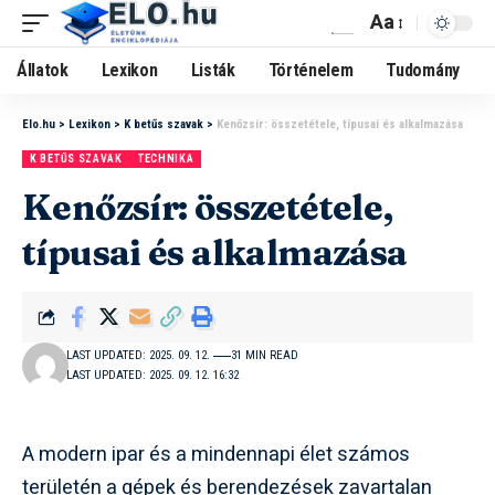
Aa
Állatok
Lexikon
Listák
Történelem
Tudomány
Elo.hu
>
Lexikon
>
K betűs szavak
>
Kenőzsír: összetétele, típusai és alkalmazása
K BETŰS SZAVAK
TECHNIKA
Kenőzsír: összetétele,
típusai és alkalmazása
LAST UPDATED: 2025. 09. 12.
31 MIN READ
LAST UPDATED: 2025. 09. 12. 16:32
A modern ipar és a mindennapi élet számos
területén a gépek és berendezések zavartalan