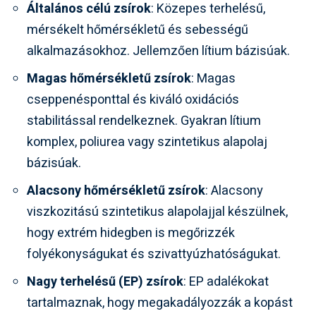
Általános célú zsírok
: Közepes terhelésű,
mérsékelt hőmérsékletű és sebességű
alkalmazásokhoz. Jellemzően lítium bázisúak.
Magas hőmérsékletű zsírok
: Magas
cseppenésponttal és kiváló oxidációs
stabilitással rendelkeznek. Gyakran lítium
komplex, poliurea vagy szintetikus alapolaj
bázisúak.
Alacsony hőmérsékletű zsírok
: Alacsony
viszkozitású szintetikus alapolajjal készülnek,
hogy extrém hidegben is megőrizzék
folyékonyságukat és szivattyúzhatóságukat.
Nagy terhelésű (EP) zsírok
: EP adalékokat
tartalmaznak, hogy megakadályozzák a kopást