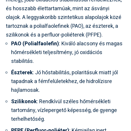
és hosszabb élettartamúak, mint az ásványi
olajok. A leggyakoribb szintetikus alapolajok közé
tartoznak a polialfaolefinek (PAO), az észterek, a
szilikonok és a perfluor-poliéterek (PFPE).
PAO (Polialfaolefin)
: Kiváló alacsony és magas
hőmérsékleti teljesítmény, jó oxidációs
stabilitás.
Észterek
: Jó hőstabilitás, polaritásuk miatt jól
tapadnak a fémfelületekhez, de hidrolízisre
hajlamosak.
Szilikonok
: Rendkívül széles hőmérsékleti
tartomány, vízlepergető képesség, de gyenge
terhelhetőség.
PFPE (Perfluor-poliéter)
: Kémiailag inert,