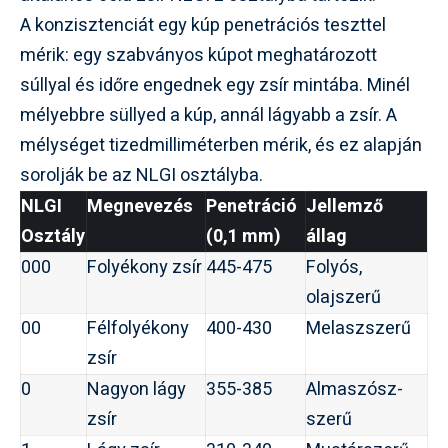
A konzisztenciát egy kúp penetrációs teszttel
mérik: egy szabványos kúpot meghatározott
súllyal és időre engednek egy zsír mintába. Minél
mélyebbre süllyed a kúp, annál lágyabb a zsír. A
mélységet tizedmilliméterben mérik, és ez alapján
sorolják be az NLGI osztályba.
NLGI
Megnevezés
Penetráció
Jellemző
Osztály
(0,1 mm)
állag
000
Folyékony zsír
445-475
Folyós,
olajszerű
00
Félfolyékony
400-430
Melaszszerű
zsír
0
Nagyon lágy
355-385
Almaszósz-
zsír
szerű