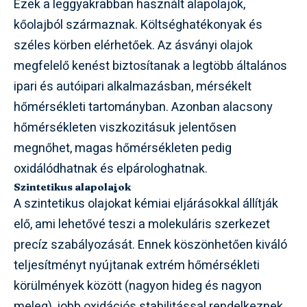
Ezek a leggyakrabban használt alapolajok,
kőolajból származnak. Költséghatékonyak és
széles körben elérhetőek. Az ásványi olajok
megfelelő kenést biztosítanak a legtöbb általános
ipari és autóipari alkalmazásban, mérsékelt
hőmérsékleti tartományban. Azonban alacsony
hőmérsékleten viszkozitásuk jelentősen
megnőhet, magas hőmérsékleten pedig
oxidálódhatnak és elpárologhatnak.
Szintetikus alapolajok
A szintetikus olajokat kémiai eljárásokkal állítják
elő, ami lehetővé teszi a molekuláris szerkezet
precíz szabályozását. Ennek köszönhetően kiváló
teljesítményt nyújtanak extrém hőmérsékleti
körülmények között (nagyon hideg és nagyon
meleg), jobb oxidációs stabilitással rendelkeznek,