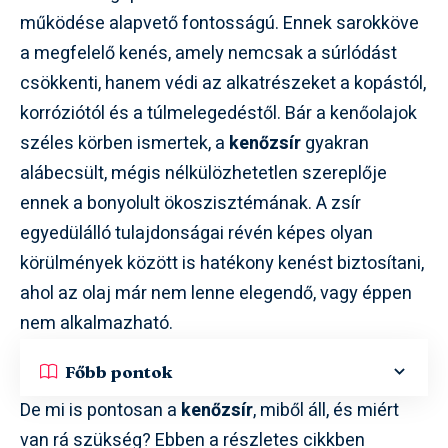
működése alapvető fontosságú. Ennek sarokköve
a megfelelő kenés, amely nemcsak a súrlódást
csökkenti, hanem védi az alkatrészeket a kopástól,
korróziótól és a túlmelegedéstől. Bár a kenőolajok
széles körben ismertek, a
kenőzsír
gyakran
alábecsült, mégis nélkülözhetetlen szereplője
ennek a bonyolult ökoszisztémának. A zsír
egyedülálló tulajdonságai révén képes olyan
körülmények között is hatékony kenést biztosítani,
ahol az olaj már nem lenne elegendő, vagy éppen
nem alkalmazható.
Főbb pontok
De mi is pontosan a
kenőzsír
, miből áll, és miért
van rá szükség? Ebben a részletes cikkben