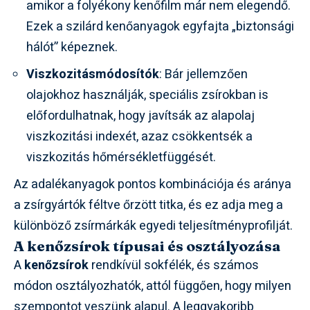
amikor a folyékony kenőfilm már nem elegendő.
Ezek a szilárd kenőanyagok egyfajta „biztonsági
hálót” képeznek.
Viszkozitásmódosítók
: Bár jellemzően
olajokhoz használják, speciális zsírokban is
előfordulhatnak, hogy javítsák az alapolaj
viszkozitási indexét, azaz csökkentsék a
viszkozitás hőmérsékletfüggését.
Az adalékanyagok pontos kombinációja és aránya
a zsírgyártók féltve őrzött titka, és ez adja meg a
különböző zsírmárkák egyedi teljesítményprofilját.
A kenőzsírok típusai és osztályozása
A
kenőzsírok
rendkívül sokfélék, és számos
módon osztályozhatók, attól függően, hogy milyen
szempontot veszünk alapul. A leggyakoribb