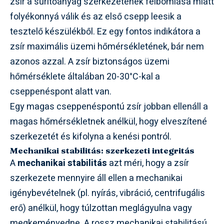
zsír a sűrítőanyag szerkezetének felbomlása miatt
folyékonnyá válik és az első csepp leesik a
tesztelő készülékből. Ez egy fontos indikátora a
zsír maximális üzemi hőmérsékletének, bár nem
azonos azzal. A zsír biztonságos üzemi
hőmérséklete általában 20-30°C-kal a
cseppenéspont alatt van.
Egy magas cseppenéspontú zsír jobban ellenáll a
magas hőmérsékletnek anélkül, hogy elveszítené
szerkezetét és kifolyna a kenési pontról.
Mechanikai stabilitás: szerkezeti integritás
A
mechanikai stabilitás
azt méri, hogy a zsír
szerkezete mennyire áll ellen a mechanikai
igénybevételnek (pl. nyírás, vibráció, centrifugális
erő) anélkül, hogy túlzottan meglágyulna vagy
megkeményedne. A rossz mechanikai stabilitású