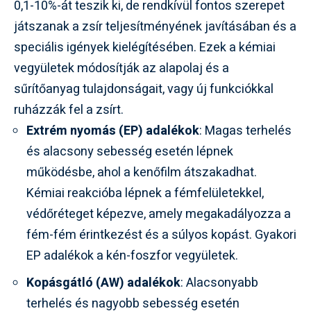
0,1-10%-át teszik ki, de rendkívül fontos szerepet
játszanak a zsír teljesítményének javításában és a
speciális igények kielégítésében. Ezek a kémiai
vegyületek módosítják az alapolaj és a
sűrítőanyag tulajdonságait, vagy új funkciókkal
ruházzák fel a zsírt.
Extrém nyomás (EP) adalékok
: Magas terhelés
és alacsony sebesség esetén lépnek
működésbe, ahol a kenőfilm átszakadhat.
Kémiai reakcióba lépnek a fémfelületekkel,
védőréteget képezve, amely megakadályozza a
fém-fém érintkezést és a súlyos kopást. Gyakori
EP adalékok a kén-foszfor vegyületek.
Kopásgátló (AW) adalékok
: Alacsonyabb
terhelés és nagyobb sebesség esetén