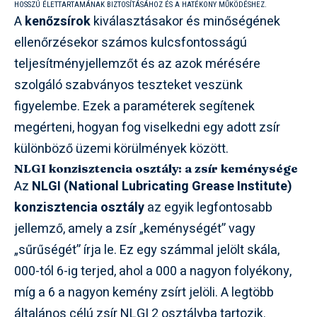
HOSSZÚ ÉLETTARTAMÁNAK BIZTOSÍTÁSÁHOZ ÉS A HATÉKONY MŰKÖDÉSHEZ.
A
kenőzsírok
kiválasztásakor és minőségének
ellenőrzésekor számos kulcsfontosságú
teljesítményjellemzőt és az azok mérésére
szolgáló szabványos teszteket veszünk
figyelembe. Ezek a paraméterek segítenek
megérteni, hogyan fog viselkedni egy adott zsír
különböző üzemi körülmények között.
NLGI konzisztencia osztály: a zsír keménysége
Az
NLGI (National Lubricating Grease Institute)
konzisztencia osztály
az egyik legfontosabb
jellemző, amely a zsír „keménységét” vagy
„sűrűségét” írja le. Ez egy számmal jelölt skála,
000-tól 6-ig terjed, ahol a 000 a nagyon folyékony,
míg a 6 a nagyon kemény zsírt jelöli. A legtöbb
általános célú zsír NLGI 2 osztályba tartozik.