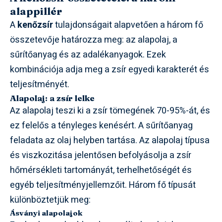
alappillér
A
kenőzsír
tulajdonságait alapvetően a három fő
összetevője határozza meg: az alapolaj, a
sűrítőanyag és az adalékanyagok. Ezek
kombinációja adja meg a zsír egyedi karakterét és
teljesítményét.
Alapolaj: a zsír lelke
Az alapolaj teszi ki a zsír tömegének 70-95%-át, és
ez felelős a tényleges kenésért. A sűrítőanyag
feladata az olaj helyben tartása. Az alapolaj típusa
és viszkozitása jelentősen befolyásolja a zsír
hőmérsékleti tartományát, terhelhetőségét és
egyéb teljesítményjellemzőit. Három fő típusát
különböztetjük meg:
Ásványi alapolajok