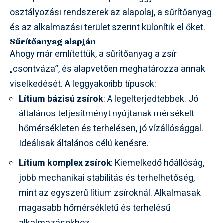
osztályozási rendszerek az alapolaj, a sűrítőanyag
és az alkalmazási terület szerint különítik el őket.
Sűrítőanyag alapján
Ahogy már említettük, a sűrítőanyag a zsír
„csontváza”, és alapvetően meghatározza annak
viselkedését. A leggyakoribb típusok:
Lítium bázisú zsírok
: A legelterjedtebbek. Jó
általános teljesítményt nyújtanak mérsékelt
hőmérsékleten és terhelésen, jó vízállósággal.
Ideálisak általános célú kenésre.
Lítium komplex zsírok
: Kiemelkedő hőállóság,
jobb mechanikai stabilitás és terhelhetőség,
mint az egyszerű lítium zsíroknál. Alkalmasak
magasabb hőmérsékletű és terhelésű
alkalmazásokhoz.