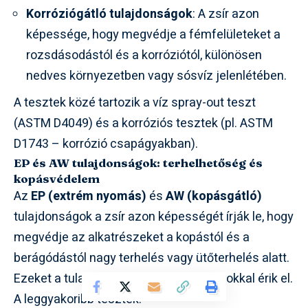
Korróziógátló tulajdonságok
: A zsír azon
képessége, hogy megvédje a fémfelületeket a
rozsdásodástól és a korróziótól, különösen
nedves környezetben vagy sósvíz jelenlétében.
A tesztek közé tartozik a víz spray-out teszt
(ASTM D4049) és a korróziós tesztek (pl. ASTM
D1743 – korrózió csapágyakban).
EP és AW tulajdonságok: terhelhetőség és
kopásvédelem
Az
EP (extrém nyomás)
és
AW (kopásgátló)
tulajdonságok a zsír azon képességét írják le, hogy
megvédje az alkatrészeket a kopástól és a
berágódástól nagy terhelés vagy ütőterhelés alatt.
Ezeket a tulajdonságokat adalékanyagokkal érik el.
A leggyakoribb tesztek: