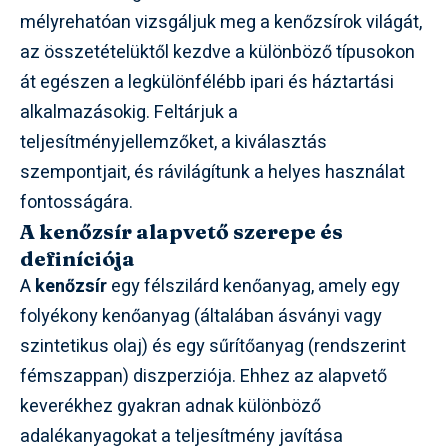
mélyrehatóan vizsgáljuk meg a kenőzsírok világát,
az összetételüktől kezdve a különböző típusokon
át egészen a legkülönfélébb ipari és háztartási
alkalmazásokig. Feltárjuk a
teljesítményjellemzőket, a kiválasztás
szempontjait, és rávilágítunk a helyes használat
fontosságára.
A kenőzsír alapvető szerepe és
definíciója
A
kenőzsír
egy félszilárd kenőanyag, amely egy
folyékony kenőanyag (általában ásványi vagy
szintetikus olaj) és egy sűrítőanyag (rendszerint
fémszappan) diszperziója. Ehhez az alapvető
keverékhez gyakran adnak különböző
adalékanyagokat a teljesítmény javítása