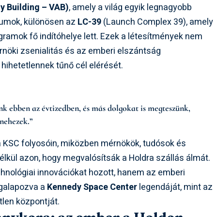
y Building – VAB)
, amely a világ egyik legnagyobb
xumok, különösen az
LC-39
(Launch Complex 39), amely
gramok fő indítóhelye lett. Ezek a létesítmények nem
nöki zsenialitás és az emberi elszántság
hihetetlennek tűnő cél elérését.
 ebben az évtizedben, és más dolgokat is megteszünk,
nehezek.”
 KSC folyosóin, miközben mérnökök, tudósok és
élkül azon, hogy megvalósítsák a Holdra szállás álmát.
nológiai innovációkat hozott, hanem az emberi
megalapozva a
Kennedy Space Center
legendáját, mint az
len központját.