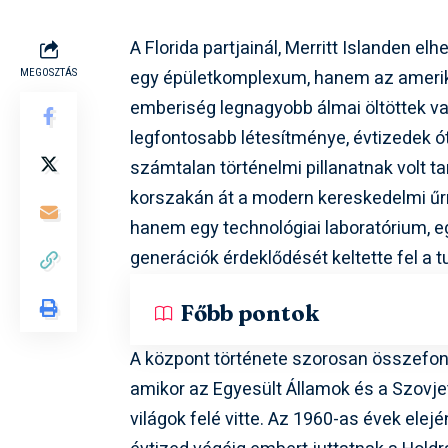
A Florida partjainál, Merritt Islanden el
egy épületkomplexum, hanem az amerikai
MEGOSZTÁS
emberiség legnagyobb álmai öltöttek va
legfontosabb létesítménye, évtizedek ót
számtalan történelmi pillanatnak volt t
korszakán át a modern kereskedelmi űr
hanem egy technológiai laboratórium, e
generációk érdeklődését keltette fel a 
Főbb pontok
A központ története szorosan összefonó
amikor az Egyesült Államok és a Szovjet
világok felé vitte. Az 1960-as évek elejé