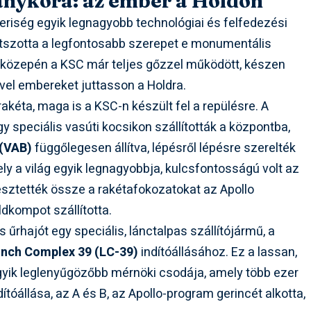
anykora: az ember a Holdon
riség egyik legnagyobb technológiai és felfedezési
tszotta a legfontosabb szerepet e monumentális
k közepén a KSC már teljes gőzzel működött, készen
vel embereket juttasson a Holdra.
 rakéta, maga is a KSC-n készült fel a repülésre. A
 speciális vasúti kocsikon szállították a központba,
 (VAB)
függőlegesen állítva, lépésről lépésre szerelték
ely a világ egyik legnagyobbja, kulcsfontosságú volt az
llesztették össze a rakétafokozatokat az Apollo
ldkompot szállította.
űrhajót egy speciális, lánctalpas szállítójármű, a
nch Complex 39 (LC-39)
indítóállásához. Ez a lassan,
egyik leglenyűgözőbb mérnöki csodája, amely több ezer
tóállása, az A és B, az Apollo-program gerincét alkotta,