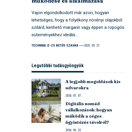
működése és alkalmazása
Vajon elgondolkodott már azon, hogyan
lehetséges, hogy a folyékony növényi olajokból
szilárd, kenhető margarin vagy éppen a ropogós
süteményekhez ideális…
TECHNIKA
Z-ZS BETŰS SZAVAK
2025. 09. 27.
Legutóbbi tudásgyöngyök
A legjobb megoldások kis
udvarokra
2026. 07. 07.
Digitális nomád
vállalkozások: hogyan
működik a céges
ügyintézés távolról?
2026. 06. 22.