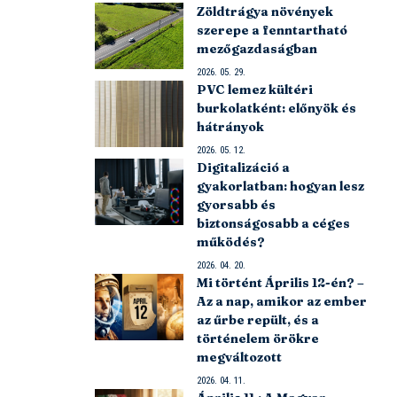
Zöldtrágya növények
szerepe a fenntartható
mezőgazdaságban
2026. 05. 29.
PVC lemez kültéri
burkolatként: előnyök és
hátrányok
2026. 05. 12.
Digitalizáció a
gyakorlatban: hogyan lesz
gyorsabb és
biztonságosabb a céges
működés?
2026. 04. 20.
Mi történt Április 12-én? –
Az a nap, amikor az ember
az űrbe repült, és a
történelem örökre
megváltozott
2026. 04. 11.