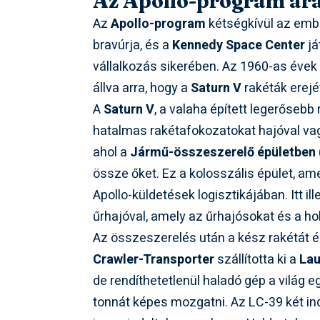
Az Apollo-program ar
Az
Apollo-program
kétségkívül az embe
bravúrja, és a
Kennedy Space Center
já
vállalkozás sikerében. Az 1960-as éve
állva arra, hogy a
Saturn V
rakéták erejé
A
Saturn V
, a valaha épített legerősebb
hatalmas rakétafokozatokat hajóval vagy
ahol a
Jármű-összeszerelő épületben
össze őket. Ez a kolosszális épület, am
Apollo-küldetések logisztikájában. Itt i
űrhajóval, amely az űrhajósokat és a ho
Az összeszerelés után a kész rakétát és 
Crawler-Transporter
szállította ki a
Lau
de rendíthetetlenül haladó gép a világ 
tonnát képes mozgatni. Az LC-39 két indí