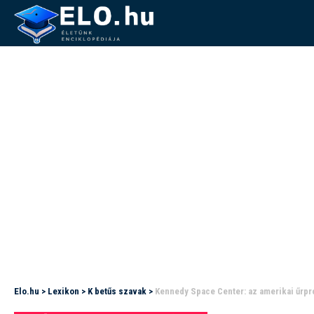
Elo.hu
>
Lexikon
>
K betűs szavak
>
Kennedy Space Center: az amerikai űrp