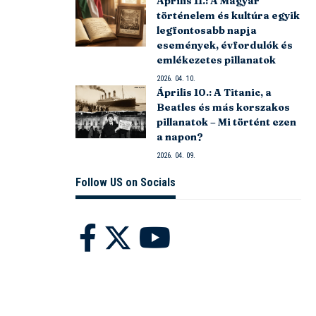
Április 11.: A Magyar
történelem és kultúra egyik
legfontosabb napja
események, évfordulók és
emlékezetes pillanatok
2026. 04. 10.
Április 10.: A Titanic, a
Beatles és más korszakos
pillanatok – Mi történt ezen
a napon?
2026. 04. 09.
Follow US on Socials