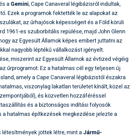
és a
Gemini
, Cape Canaveral légibázisról indultak,
. Ezek a programok fektették le az alapokat az
zulákat, az űrhajósok képességeit és a Föld körüli
ard 1961-es szuborbitális repülése, majd John Glenn
, hogy az Egyesült Államok képes embert juttatni az
kkal nagyobb léptékű vállalkozást igényelt.
ése, miszerint az Egyesült Államok az évtized végéig
 az űrprogramot. Ez a hatalmas cél egy teljesen új
tt Island, amely a Cape Canaveral légibázistól északra
 hatalmas, viszonylag lakatlan területet kínált, közel az
szempontjából), és közvetlen hozzáféréssel
taszállítás és a biztonságos indítási folyosók
 és a hatalmas építkezések megkezdése jelezte a
létesítmények jöttek létre, mint a
Jármű-