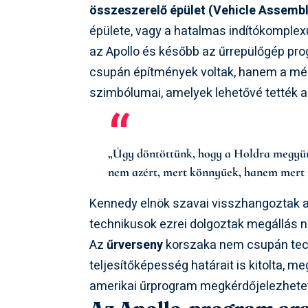
összeszerelő épület (Vehicle Assembl
épülete, vagy a hatalmas indítókomple
az Apollo és később az űrrepülőgép pro
csupán építmények voltak, hanem a mér
szimbólumai, amelyek lehetővé tették a 
„Úgy döntöttünk, hogy a Holdra megyünk
nem azért, mert könnyűek, hanem mert 
Kennedy elnök szavai visszhangoztak a
technikusok ezrei dolgoztak megállás n
Az
űrverseny
korszaka nem csupán tech
teljesítőképesség határait is kitolta, 
amerikai űrprogram megkérdőjelezhetet