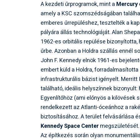
A kezdeti űrprogramok, mint a
Mercury
amely a KSC szomszédságában található
emberes űrrepüléshez, tesztelték a kaps
pályára állás technológiáját. Alan Shep
1962-es orbitális repülése bizonyította
űrbe. Azonban a Holdra szállás ennél so
John F. Kennedy elnök 1961-es bejelent
embert küld a Holdra, forradalmasította
infrastrukturális bázist igényelt. Merri
található, ideális helyszínnek bizonyult:
Egyenlítőhöz (ami előnyös a kilövések 
rendelkezett az Atlanti-óceánhoz a raké
biztosításához. A terület felvásárlása
Kennedy Space Center
megszületését.
Az építkezés során olyan monumentális 