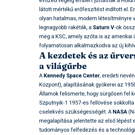
évtized végéig embert juttatnak a Hold
látott mértékű erőfeszítést indított el
olyan hatalmas, modern létesítményre vo
legnagyobb rakéták, a
Saturn V
-ök össz
meg a KSC, amely azóta is az amerikai
folyamatosan alkalmazkodva az új kihí
A kezdetek és az űrver
a világűrbe
A
Kennedy Space Center
, eredeti nevé
Központ), alapításának gyökerei az 195
Államok felismerte, hogy sürgősen fel k
Szputnyik-1 1957-es fellövése sokkolta
cselekvés szükségességét. A
NASA
(Na
megalapítása jelentette az első lépést 
tudományos felfedezés és a technológi