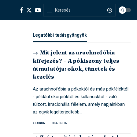
Legutóbbi tudásgyöngyök
Mit jelent az arachnofóbia
kifejezés? – A pókiszony teljes
útmutatója: okok, tünetek és
kezelés
Az arachnofóbia a pókoktól és más pókféléktől
- például skorpióktól és kullancsktól - való
túlzott, irracionális félelem, amely napjainkban
az egyik legelterjedtebb…
LEXIKON
2026. 03. 07.