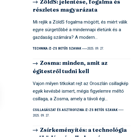
ZöldS: jelentése, fogalma és
részletes magyarázata
Mi rejlik a ZöldS fogalma mögött, és miért válik
egyre sürgetőbbé a mindennapi életünk és a
gazdaság számára? A modern…
TECHNIKA
Z-ZS BETŰS SZAVAK
2025. 09. 27.
Zosma: minden, amit az
égitestről tudni kell
Vajon milyen titkokat rejt az Oroszlán csillagkép
egyik kevésbé ismert, mégis figyelemre méltó
csillaga, a Zosma, amely a távoli égi…
CSILLAGÁSZAT ÉS ASZTROFIZIKA
Z-ZS BETŰS SZAVAK
2025. 09. 27.
Zsírkeményítés: a technológia