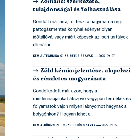
Zománc: szerkezete,
tulajdonságai és felhasználása
Gondolt már arra, mi teszi a nagymama régi,
pattogásmentes konyhai edényét olyan
időtállóvá, vagy miért képesek az ipari tartályok
ellenállni…
KÉMIA
TECHNIKA
Z-ZS BETŰS SZAVAK
2025. 09. 27.
Zöld kémia: jelentése, alapelvei
és részletes magyarázata
Gondolkodott már azon, hogy a
mindennapjainkat átszövő vegyipari termékek és
folyamatok vajon milyen lábnyomot hagynak a
bolygónkon? Hogyan lehet a…
KÉMIA
KÖRNYEZET
Z-ZS BETŰS SZAVAK
2025. 09. 27.