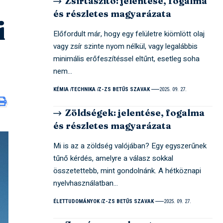
Zsírtaszító: jelentése, fogalma
és részletes magyarázata
i
Előfordult már, hogy egy felületre kiömlött olaj
vagy zsír szinte nyom nélkül, vagy legalábbis
minimális erőfeszítéssel eltűnt, esetleg soha
nem…
KÉMIA
TECHNIKA
Z-ZS BETŰS SZAVAK
2025. 09. 27.
Zöldségek: jelentése, fogalma
és részletes magyarázata
Mi is az a zöldség valójában? Egy egyszerűnek
tűnő kérdés, amelyre a válasz sokkal
összetettebb, mint gondolnánk. A hétköznapi
nyelvhasználatban…
ÉLETTUDOMÁNYOK
Z-ZS BETŰS SZAVAK
2025. 09. 27.