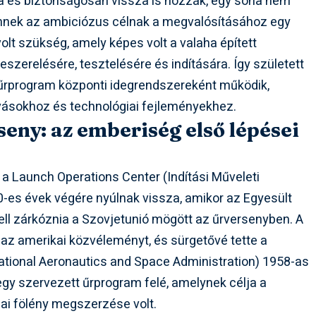
ra és biztonságosan vissza is hozzák, egy soha nem
. Ennek az ambiciózus célnak a megvalósításához egy
lt szükség, amely képes volt a valaha épített
eszerelésére, tesztelésére és indítására. Így született
 űrprogram központi idegrendszereként működik,
vásokhoz és technológiai fejleményekhez.
seny: az emberiség első lépései
n a Launch Operations Center (Indítási Műveleti
0-es évek végére nyúlnak vissza, amikor az Egyesült
ell zárkóznia a Szovjetunió mögött az űrversenyben. A
 az amerikai közvéleményt, és sürgetővé tette a
tional Aeronautics and Space Administration) 1958-as
egy szervezett űrprogram felé, amelynek célja a
ai fölény megszerzése volt.