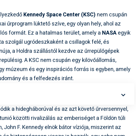
helyezkedő
Kennedy Space Center (KSC)
nem csupán
 űrprogram lüktető szíve, egy olyan hely, ahol az
lós formát. Ez a hatalmas terület, amely a
NASA
egyik
a szolgál ugródeszkaként a csillagok felé, és
anúja, a Holdra szállástól kezdve az űrrepülőgépek
repülésig. A KSC nem csupán egy kilövőállomás,
gy múzeum és egy inspirációs forrás is egyben, amely
tudomány és a felfedezés iránt.
dik a hidegháborúval és az azt követő űrversennyel,
unió közötti rivalizálás az emberiséget a Földön túli
n, John F. Kennedy elnök bátor víziója, miszerint az