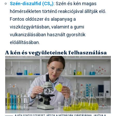
Szén-diszulfid (CS₂)
: Szén és kén magas
hőmérsékleten történő reakciójával állítják elő.
Fontos oldószer és alapanyag a
viszkózgyártásban, valamint a gumi
vulkanizálásában használt gyorsítók
előállításában.
A kén és vegyületeinek felhasználása
A KÉN FONTOS SZEREPET JÁTSZIK A MŰTRÁGYÁK GYÁRTÁSÁBAN, JAVÍTVA A