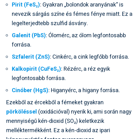
Pirit (FeS₂)
: Gyakran „bolondok aranyának” is
nevezik sárgás színe és fémes fénye miatt. Ez a
legelterjedtebb szulfid ásvány.
Galenit (PbS)
: Ólomérc, az ólom legfontosabb
forrása.
Szfalerit (ZnS)
: Cinkérc, a cink legfőbb forrása.
Kalkopirit (CuFeS₂)
: Rézérc, a réz egyik
legfontosabb forrása.
Cinóber (HgS)
: Higanyérc, a higany forrása.
Ezekből az ércekből a fémeket gyakran
pörköléssel
(oxidációval) nyerik ki, ami során nagy
mennyiségű kén-dioxid (SO₂) keletkezik
melléktermékként. Ez a kén-dioxid az ipari