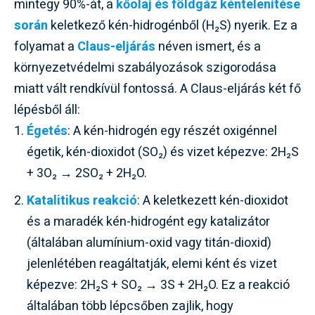
mintegy 90%-át, a
kőolaj és földgáz kéntelenítése
során
keletkező kén-hidrogénből (H₂S) nyerik. Ez a
folyamat a
Claus-eljárás
néven ismert, és a
környezetvédelmi szabályozások szigorodása
miatt vált rendkívül fontossá. A Claus-eljárás két fő
lépésből áll:
Égetés
: A kén-hidrogén egy részét oxigénnel
égetik, kén-dioxidot (SO₂) és vizet képezve: 2H₂S
+ 3O₂ → 2SO₂ + 2H₂O.
Katalitikus reakció
: A keletkezett kén-dioxidot
és a maradék kén-hidrogént egy katalizátor
(általában alumínium-oxid vagy titán-dioxid)
jelenlétében reagáltatják, elemi ként és vizet
képezve: 2H₂S + SO₂ → 3S + 2H₂O. Ez a reakció
általában több lépcsőben zajlik, hogy