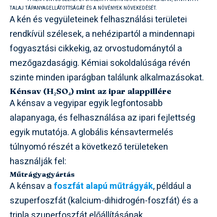
TALAJ TÁPANYAGELLÁTOTTSÁGÁT ÉS A NÖVÉNYEK NÖVEKEDÉSÉT.
A kén és vegyületeinek felhasználási területei
rendkívül szélesek, a nehézipartól a mindennapi
fogyasztási cikkekig, az orvostudománytól a
mezőgazdaságig. Kémiai sokoldalúsága révén
szinte minden iparágban találunk alkalmazásokat.
Kénsav (H₂SO₄) mint az ipar alappillére
A kénsav a vegyipar egyik legfontosabb
alapanyaga, és felhasználása az ipari fejlettség
egyik mutatója. A globális kénsavtermelés
túlnyomó részét a következő területeken
használják fel:
Műtrágyagyártás
A kénsav a
foszfát alapú műtrágyák
, például a
szuperfoszfát (kalcium-dihidrogén-foszfát) és a
tripla szuperfoszfát előállításának