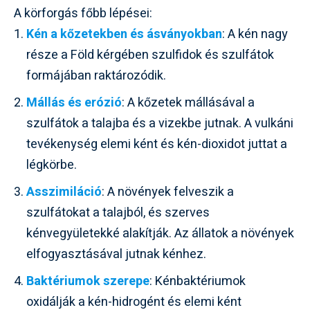
A körforgás főbb lépései:
Kén a kőzetekben és ásványokban
: A kén nagy
része a Föld kérgében szulfidok és szulfátok
formájában raktározódik.
Mállás és erózió
: A kőzetek mállásával a
szulfátok a talajba és a vizekbe jutnak. A vulkáni
tevékenység elemi ként és kén-dioxidot juttat a
légkörbe.
Asszimiláció
: A növények felveszik a
szulfátokat a talajból, és szerves
kénvegyületekké alakítják. Az állatok a növények
elfogyasztásával jutnak kénhez.
Baktériumok szerepe
: Kénbaktériumok
oxidálják a kén-hidrogént és elemi ként