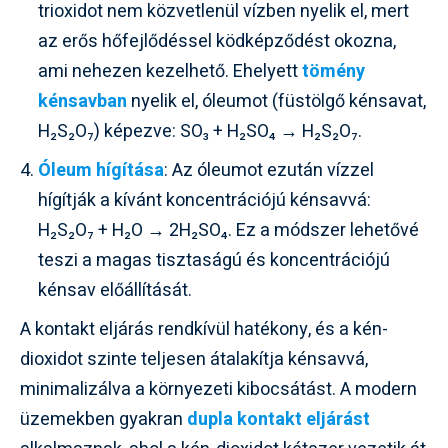
trioxidot nem közvetlenül vízben nyelik el, mert
az erős hőfejlődéssel ködképződést okozna,
ami nehezen kezelhető. Ehelyett
tömény
kénsavban
nyelik el, óleumot (füstölgő kénsavat,
H₂S₂O₇) képezve: SO₃ + H₂SO₄ → H₂S₂O₇.
Óleum hígítása
: Az óleumot ezután vízzel
hígítják a kívánt koncentrációjú kénsavvá:
H₂S₂O₇ + H₂O → 2H₂SO₄. Ez a módszer lehetővé
teszi a magas tisztaságú és koncentrációjú
kénsav előállítását.
A kontakt eljárás rendkívül hatékony, és a kén-
dioxidot szinte teljesen átalakítja kénsavvá,
minimalizálva a környezeti kibocsátást. A modern
üzemekben gyakran
dupla kontakt eljárást