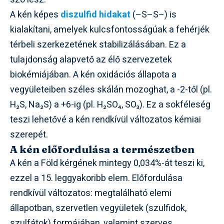
A kén képes
diszulfid hidakat
(–S–S–) is
kialakítani, amelyek kulcsfontosságúak a fehérjék
térbeli szerkezetének stabilizálásában. Ez a
tulajdonság alapvető az élő szervezetek
biokémiájában. A kén oxidációs állapota a
vegyületeiben széles skálán mozoghat, a -2-től (pl.
H₂S, Na₂S) a +6-ig (pl. H₂SO₄, SO₃). Ez a sokféleség
teszi lehetővé a kén rendkívül változatos kémiai
szerepét.
A kén előfordulása a természetben
A kén a Föld kérgének mintegy 0,034%-át teszi ki,
ezzel a 15. leggyakoribb elem. Előfordulása
rendkívül változatos: megtalálható elemi
állapotban, szervetlen vegyületek (szulfidok,
szulfátok) formájában, valamint szerves