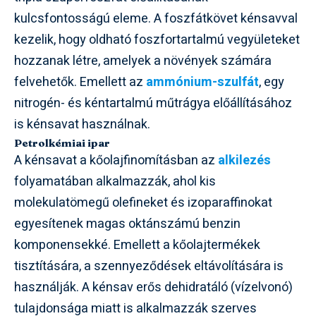
kulcsfontosságú eleme. A foszfátkövet kénsavval
kezelik, hogy oldható foszfortartalmú vegyületeket
hozzanak létre, amelyek a növények számára
felvehetők. Emellett az
ammónium-szulfát
, egy
nitrogén- és kéntartalmú műtrágya előállításához
is kénsavat használnak.
Petrolkémiai ipar
A kénsavat a kőolajfinomításban az
alkilezés
folyamatában alkalmazzák, ahol kis
molekulatömegű olefineket és izoparaffinokat
egyesítenek magas oktánszámú benzin
komponensekké. Emellett a kőolajtermékek
tisztítására, a szennyeződések eltávolítására is
használják. A kénsav erős dehidratáló (vízelvonó)
tulajdonsága miatt is alkalmazzák szerves