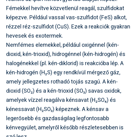
Fémekkel hevítve közvetlenül reagál, szulfidokat
képezve. Például vassal vas-szulfidot (FeS) alkot,
rézzel réz-szulfidot (CuS). Ezek a reakciók gyakran
hevesek és exotermek.
Nemfémes elemekkel, például oxigénnel (kén-
dioxid, kén-trioxid), hidrogénnel (kén-hidrogén) és
halogénekkel (pl. kén-diklorid) is reakcióba lép. A
kén-hidrogén (H₂S) egy rendkívül mérgező gáz,
amely jellegzetes rothadó tojás szagú. A kén-
dioxid (SO₂) és a kén-trioxid (SO₃) savas oxidok,
amelyek vízzel reagálva kénsavat (H₂SO₄) és
kénessavat (H₂SO₃) képeznek. A kénsav a
legerősebb és gazdaságilag legfontosabb
kénvegyület, amelyről később részletesebben is
szó lesz.