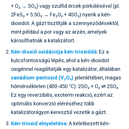
+ O₂ → SO₂) vagy szulfid ércek pörkölésével (pl.
2FeS₂ + 5.5O₂ → Fe₂O₃ + 4SO₂) nyerik a kén-
dioxidot. A gázt tisztítják a szennyeződésektől,
mint például a por vagy az arzén, amelyek
károsíthatnák a katalizátort.
Kén-dioxid oxidációja kén-trioxiddá
: Ez a
kulcsfontosságú lépés, ahol a kén-dioxidot
oxigénnel reagáltatják egy katalizátor, általában
vanádium-pentoxid (V₂O₅)
jelenlétében, magas
hőmérsékleten (400-450 °C): 2SO₂ + O₂ ⇌ 2SO₃.
Ez egy reverzibilis, exoterm reakció, ezért az
optimális konverzió eléréséhez több
katalizátorágyon keresztül vezetik a gázt.
Kén-trioxid elnyeletése
: A keletkezett kén-