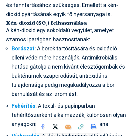
és fenntartásához szükséges. Emellett a kén-
dioxid gyártásának egyik fő nyersanyaga is.
Kén-dioxid (SO₂) felhasználása
A kén-dioxid egy sokoldalú vegyület, amelyet
számos iparágban hasznosítanak:
Borászat
: A borok tartósítására és oxidáció
elleni védelmére használják. Antimikrobiális
hatása gátolja a nem kívánt élesztőgombák és
baktériumok szaporodását, antioxidáns
tulajdonsága pedig megakadályozza a bor
barnulását és az ízromlást.
Fehérítés
: A textil- és papíriparban
fehérítőszerként alkalmazzák, különösen olyan
anyagoknál, amelyeket a klór károsítana.