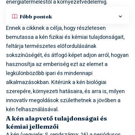
energiatermeléstől a környezetvédelemig.
Főbb pontok
Ennek a cikknek a célja, hogy részletesen
bemutassa a kén fizikai és kémiai tulajdonságait,
feltárja természetes előfordulásának
sokszínűségét, és átfogó képet adjon arról, hogyan
hasznosítja az emberiség ezt az elemet a
legkülönbözőbb ipari és mindennapi
alkalmazásokban. Kitérünk a kén biológiai
szerepére, környezeti hatásaira, és arra is, milyen
innovatív megoldások születhetnek a jövőben a
kén felhasználásával.
A kén alapvető tulajdonságai és
kémiai jellemzői
A kén (vegyjele: S, rendszáma: 16) a periódusos