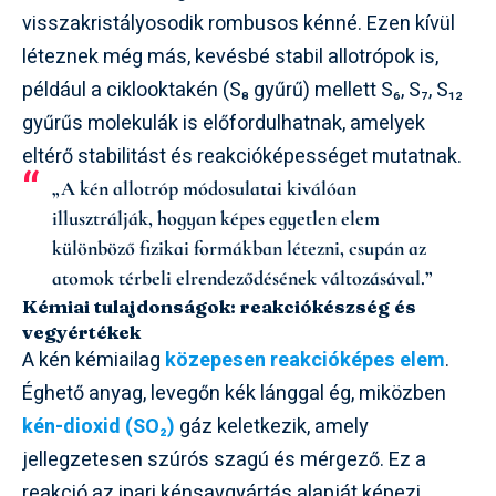
visszakristályosodik rombusos kénné. Ezen kívül
léteznek még más, kevésbé stabil allotrópok is,
például a ciklooktakén (S₈ gyűrű) mellett S₆, S₇, S₁₂
gyűrűs molekulák is előfordulhatnak, amelyek
eltérő stabilitást és reakcióképességet mutatnak.
„A kén allotróp módosulatai kiválóan
illusztrálják, hogyan képes egyetlen elem
különböző fizikai formákban létezni, csupán az
atomok térbeli elrendeződésének változásával.”
Kémiai tulajdonságok: reakciókészség és
vegyértékek
A kén kémiailag
közepesen reakcióképes elem
.
Éghető anyag, levegőn kék lánggal ég, miközben
kén-dioxid (SO₂)
gáz keletkezik, amely
jellegzetesen szúrós szagú és mérgező. Ez a
reakció az ipari kénsavgyártás alapját képezi.