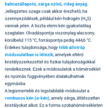
halmazállapotú, sárga színű, rideg anyag
.
Jellegzetes szaga csak akkor érezhető, ha
szennyeződések, például kén-hidrogén (H₂S)
vannak jelen. A tiszta elemi kén gyakorlatilag
szagtalan. Olvadáspontja viszonylag alacsony,
körülbelül 115 °C, forráspontja pedig 444,6 °C.
Érdekes tulajdonsága, hogy
több allotróp
módosulatban is létezik
, amelyek eltérő
kristályszerkezettel és fizikai tulajdonságokkal
rendelkeznek. Ezek a módosulatok a hőmérséklet
és nyomás függvényében átalakulhatnak
egymásba.
A legismertebb és legstabilabb módosulat a
rombusos kén (α-kén)
, amely sárga, átlátszatlan
kristályokat alkot. Ez a forma szobahőmérsékleten