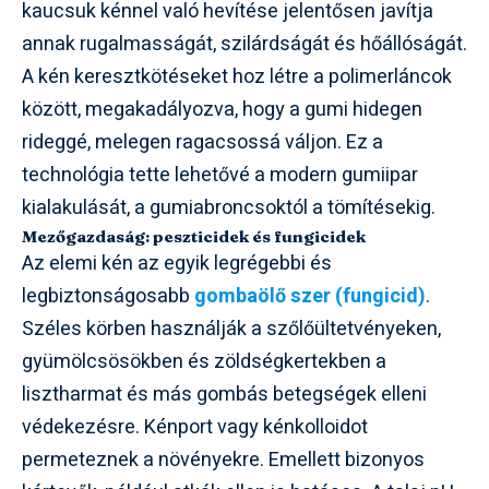
kaucsuk kénnel való hevítése jelentősen javítja
annak rugalmasságát, szilárdságát és hőállóságát.
A kén keresztkötéseket hoz létre a polimerláncok
között, megakadályozva, hogy a gumi hidegen
rideggé, melegen ragacsossá váljon. Ez a
technológia tette lehetővé a modern gumiipar
kialakulását, a gumiabroncsoktól a tömítésekig.
Mezőgazdaság: peszticidek és fungicidek
Az elemi kén az egyik legrégebbi és
legbiztonságosabb
gombaölő szer (fungicid)
.
Széles körben használják a szőlőültetvényeken,
gyümölcsösökben és zöldségkertekben a
lisztharmat és más gombás betegségek elleni
védekezésre. Kénport vagy kénkolloidot
permeteznek a növényekre. Emellett bizonyos