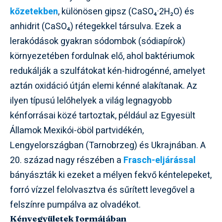
kőzetekben
, különösen gipsz (CaSO₄·2H₂O) és
anhidrit (CaSO₄) rétegekkel társulva. Ezek a
lerakódások gyakran sódombok (sódiapírok)
környezetében fordulnak elő, ahol baktériumok
redukálják a szulfátokat kén-hidrogénné, amelyet
aztán oxidáció útján elemi kénné alakítanak. Az
ilyen típusú lelőhelyek a világ legnagyobb
kénforrásai közé tartoztak, például az Egyesült
Államok Mexikói-öböl partvidékén,
Lengyelországban (Tarnobrzeg) és Ukrajnában. A
20. század nagy részében a
Frasch-eljárással
bányászták ki ezeket a mélyen fekvő kéntelepeket,
forró vízzel felolvasztva és sűrített levegővel a
felszínre pumpálva az olvadékot.
Kénvegyületek formájában