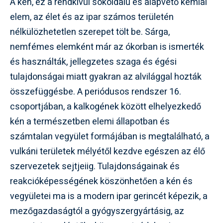
A kén, ez a rendkívül sokoldalú és alapvető kémiai
elem, az élet és az ipar számos területén
nélkülözhetetlen szerepet tölt be. Sárga,
nemfémes elemként már az ókorban is ismerték
és használták, jellegzetes szaga és égési
tulajdonságai miatt gyakran az alvilággal hozták
összefüggésbe. A periódusos rendszer 16.
csoportjában, a kalkogének között elhelyezkedő
kén a természetben elemi állapotban és
számtalan vegyület formájában is megtalálható, a
vulkáni területek mélyétől kezdve egészen az élő
szervezetek sejtjeiig. Tulajdonságainak és
reakcióképességének köszönhetően a kén és
vegyületei ma is a modern ipar gerincét képezik, a
mezőgazdaságtól a gyógyszergyártásig, az