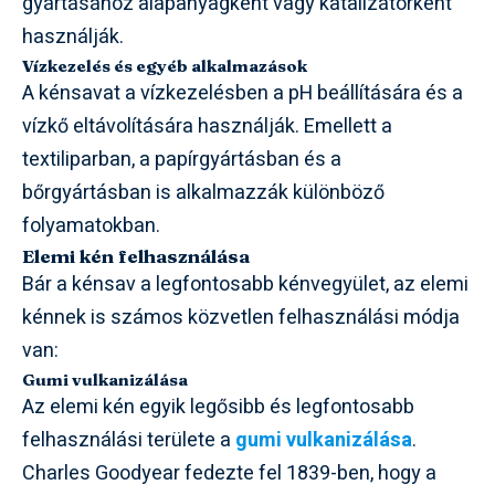
gyártásához alapanyagként vagy katalizátorként
használják.
Vízkezelés és egyéb alkalmazások
A kénsavat a vízkezelésben a pH beállítására és a
vízkő eltávolítására használják. Emellett a
textiliparban, a papírgyártásban és a
bőrgyártásban is alkalmazzák különböző
folyamatokban.
Elemi kén felhasználása
Bár a kénsav a legfontosabb kénvegyület, az elemi
kénnek is számos közvetlen felhasználási módja
van:
Gumi vulkanizálása
Az elemi kén egyik legősibb és legfontosabb
felhasználási területe a
gumi vulkanizálása
.
Charles Goodyear fedezte fel 1839-ben, hogy a