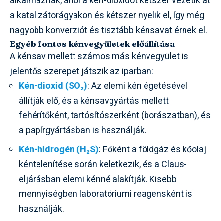
alkalmaznak, ahol a kén-dioxidot kétszer vezetik át
a katalizátorágyakon és kétszer nyelik el, így még
nagyobb konverziót és tisztább kénsavat érnek el.
Egyéb fontos kénvegyületek előállítása
A kénsav mellett számos más kénvegyület is
jelentős szerepet játszik az iparban:
Kén-dioxid (SO₂)
: Az elemi kén égetésével
állítják elő, és a kénsavgyártás mellett
fehérítőként, tartósítószerként (borászatban), és
a papírgyártásban is használják.
Kén-hidrogén (H₂S)
: Főként a földgáz és kőolaj
kéntelenítése során keletkezik, és a Claus-
eljárásban elemi kénné alakítják. Kisebb
mennyiségben laboratóriumi reagensként is
használják.