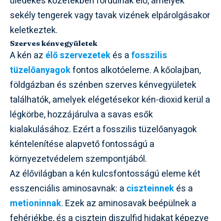
üledékes kőzetekben fordulnak elő, amelyek
sekély tengerek vagy tavak vizének elpárolgásakor
keletkeztek.
Szerves kénvegyületek
A kén az
élő szervezetek
és a
fosszilis
tüzelőanyagok
fontos alkotóeleme. A kőolajban,
földgázban és szénben szerves kénvegyületek
találhatók, amelyek elégetésekor kén-dioxid kerül a
légkörbe, hozzájárulva a savas esők
kialakulásához. Ezért a fosszilis tüzelőanyagok
kéntelenítése alapvető fontosságú a
környezetvédelem szempontjából.
Az élővilágban a kén kulcsfontosságú eleme két
esszenciális aminosavnak: a
ciszteinnek
és a
metioninnak
. Ezek az aminosavak beépülnek a
fehérjékbe, és a cisztein diszulfid hidakat képezve