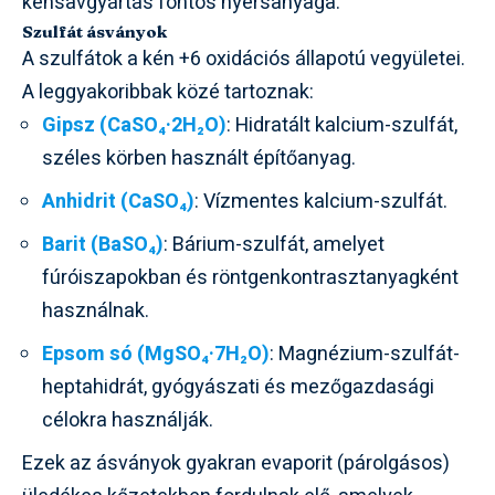
kénsavgyártás fontos nyersanyaga.
Szulfát ásványok
A szulfátok a kén +6 oxidációs állapotú vegyületei.
A leggyakoribbak közé tartoznak:
Gipsz (CaSO₄·2H₂O)
: Hidratált kalcium-szulfát,
széles körben használt építőanyag.
Anhidrit (CaSO₄)
: Vízmentes kalcium-szulfát.
Barit (BaSO₄)
: Bárium-szulfát, amelyet
fúróiszapokban és röntgenkontrasztanyagként
használnak.
Epsom só (MgSO₄·7H₂O)
: Magnézium-szulfát-
heptahidrát, gyógyászati és mezőgazdasági
célokra használják.
Ezek az ásványok gyakran evaporit (párolgásos)