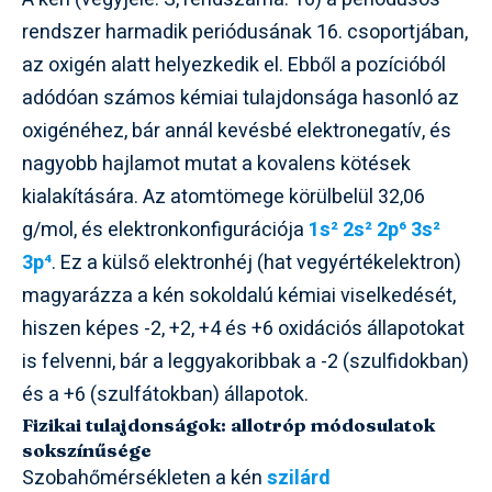
rendszer harmadik periódusának 16. csoportjában,
az oxigén alatt helyezkedik el. Ebből a pozícióból
adódóan számos kémiai tulajdonsága hasonló az
oxigénéhez, bár annál kevésbé elektronegatív, és
nagyobb hajlamot mutat a kovalens kötések
kialakítására. Az atomtömege körülbelül 32,06
g/mol, és elektronkonfigurációja
1s² 2s² 2p⁶ 3s²
3p⁴
. Ez a külső elektronhéj (hat vegyértékelektron)
magyarázza a kén sokoldalú kémiai viselkedését,
hiszen képes -2, +2, +4 és +6 oxidációs állapotokat
is felvenni, bár a leggyakoribbak a -2 (szulfidokban)
és a +6 (szulfátokban) állapotok.
Fizikai tulajdonságok: allotróp módosulatok
sokszínűsége
Szobahőmérsékleten a kén
szilárd