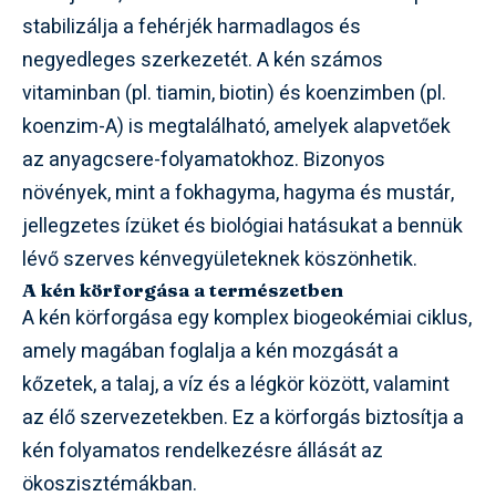
stabilizálja a fehérjék harmadlagos és
negyedleges szerkezetét. A kén számos
vitaminban (pl. tiamin, biotin) és koenzimben (pl.
koenzim-A) is megtalálható, amelyek alapvetőek
az anyagcsere-folyamatokhoz. Bizonyos
növények, mint a fokhagyma, hagyma és mustár,
jellegzetes ízüket és biológiai hatásukat a bennük
lévő szerves kénvegyületeknek köszönhetik.
A kén körforgása a természetben
A kén körforgása egy komplex biogeokémiai ciklus,
amely magában foglalja a kén mozgását a
kőzetek, a talaj, a víz és a légkör között, valamint
az élő szervezetekben. Ez a körforgás biztosítja a
kén folyamatos rendelkezésre állását az
ökoszisztémákban.