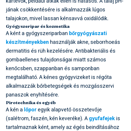
kártevők, például atkák ellen is hatásos. A talaj pH-
jának csökkentésére is alkalmazzák lúgos
talajokon, mivel lassan kénsavvá oxidálódik.
Gyógyszeripar és kozmetika
A ként a gyógyszeriparban
bőrgyógyászati
készítményekben
használják akne, seborrhoeás
dermatitis és rüh kezelésére. Antibakteriális és
gombaellenes tulajdonságai miatt számos
kenőcsben, szappanban és samponban
megtalálható. A kénes gyógyvizeket is régóta
alkalmazzák bőrbetegségek és mozgásszervi
panaszok enyhítésére.
Pirotechnika és egyéb
A kén a
lőpor
egyik alapvető összetevője
(salétrom, faszén, kén keveréke). A
gyufafejek
is
tartalmaznak ként, amely az égés beindításához