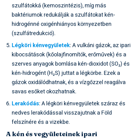
szulfátokká (kemoszintézis), míg más
baktériumok redukálják a szulfátokat kén-
hidrogénné oxigénhiányos környezetben
(szulfátredukció).
Légköri kénvegyületek
: A vulkáni gázok, az ipari
kibocsátások (kőolajfinomítók, erőművek) és a
szerves anyagok bomlása kén-dioxidot (SO₂) és
kén-hidrogént (H₂S) juttat a légkörbe. Ezek a
gázok oxidálódhatnak, és a vízgőzzel reagálva
savas esőket okozhatnak.
Lerakódás
: A légköri kénvegyületek száraz és
nedves lerakódással visszajutnak a Föld
felszínére és a vizekbe.
A kén és vegyületeinek ipari