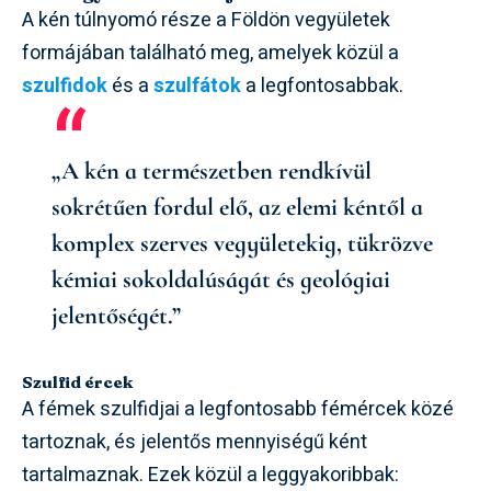
A kén túlnyomó része a Földön vegyületek
formájában található meg, amelyek közül a
szulfidok
és a
szulfátok
a legfontosabbak.
„A kén a természetben rendkívül
sokrétűen fordul elő, az elemi kéntől a
komplex szerves vegyületekig, tükrözve
kémiai sokoldalúságát és geológiai
jelentőségét.”
Szulfid ércek
A fémek szulfidjai a legfontosabb fémércek közé
tartoznak, és jelentős mennyiségű ként
tartalmaznak. Ezek közül a leggyakoribbak: