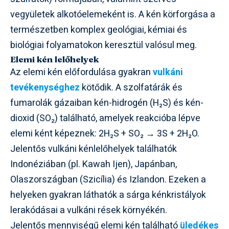
vegyületek alkotóelemeként is. A kén körforgása a
természetben komplex geológiai, kémiai és
biológiai folyamatokon keresztül valósul meg.
Elemi kén lelőhelyek
Az elemi kén előfordulása gyakran
vulkáni
tevékenységhez
kötődik. A szolfatárák és
fumarolák gázaiban kén-hidrogén (H₂S) és kén-
dioxid (SO₂) található, amelyek reakcióba lépve
elemi ként képeznek: 2H₂S + SO₂ → 3S + 2H₂O.
Jelentős vulkáni kénlelőhelyek találhatók
Indonéziában (pl. Kawah Ijen), Japánban,
Olaszországban (Szicília) és Izlandon. Ezeken a
helyeken gyakran láthatók a sárga kénkristályok
lerakódásai a vulkáni rések környékén.
Jelentős mennyiségű elemi kén található
üledékes