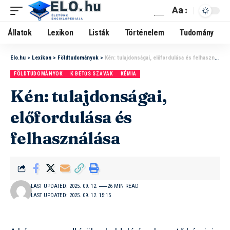
Aa
Állatok
Lexikon
Listák
Történelem
Tudomány
Elo.hu
>
Lexikon
>
Földtudományok
>
Kén: tulajdonságai, előfordulása és felhasználása
FÖLDTUDOMÁNYOK
K BETŰS SZAVAK
KÉMIA
Kén: tulajdonságai,
előfordulása és
felhasználása
LAST UPDATED: 2025. 09. 12.
26 MIN READ
LAST UPDATED: 2025. 09. 12. 15:15