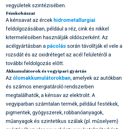
vegyületek szintézisében.
Fémkohászat
A kénsavat az ércek
hidrometallurgiai
feldolgozásában, például a réz, cink és nikkel
kitermelésében használják oldószerként. Az
acélgyártásban a
pácolás
során távolítják el vele a
rozsdát és az oxidréteget az acél felületéről a
további feldolgozás előtt.
Akkumulátorok és vegyipari gyártás
Az
ólomakkumulátorokban
, amelyek az autókban
és számos energiatároló rendszerben
megtalálhatók, a kénsav az elektrolit. A
vegyiparban számtalan termék, például festékek,
pigmentek, gyógyszerek, robbanóanyagok,
műanyagok és szintetikus szálak (pl. műselyem)