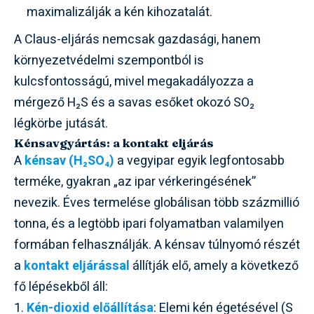
maximalizálják a kén kihozatalát.
A Claus-eljárás nemcsak gazdasági, hanem
környezetvédelmi szempontból is
kulcsfontosságú, mivel megakadályozza a
mérgező H₂S és a savas esőket okozó SO₂
légkörbe jutását.
Kénsavgyártás: a kontakt eljárás
A
kénsav (H₂SO₄)
a vegyipar egyik legfontosabb
terméke, gyakran „az ipar vérkeringésének”
nevezik. Éves termelése globálisan több százmillió
tonna, és a legtöbb ipari folyamatban valamilyen
formában felhasználják. A kénsav túlnyomó részét
a
kontakt eljárással
állítják elő, amely a következő
fő lépésekből áll:
Kén-dioxid előállítása
: Elemi kén égetésével (S