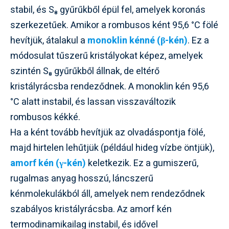
stabil, és S₈ gyűrűkből épül fel, amelyek koronás
szerkezetűek. Amikor a rombusos ként 95,6 °C fölé
hevítjük, átalakul a
monoklin kénné (β-kén)
. Ez a
módosulat tűszerű kristályokat képez, amelyek
szintén S₈ gyűrűkből állnak, de eltérő
kristályrácsba rendeződnek. A monoklin kén 95,6
°C alatt instabil, és lassan visszaváltozik
rombusos kékké.
Ha a ként tovább hevítjük az olvadáspontja fölé,
majd hirtelen lehűtjük (például hideg vízbe öntjük),
amorf kén (γ-kén)
keletkezik. Ez a gumiszerű,
rugalmas anyag hosszú, láncszerű
kénmolekulákból áll, amelyek nem rendeződnek
szabályos kristályrácsba. Az amorf kén
termodinamikailag instabil, és idővel