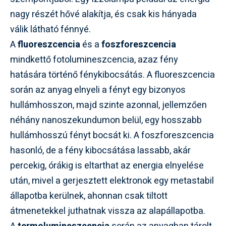
nagy részét hővé alakítja, és csak kis hányada
válik látható fénnyé.
A
fluoreszcencia
és a
foszforeszcencia
mindkettő fotolumineszcencia, azaz fény
hatására történő fénykibocsátás. A fluoreszcencia
során az anyag elnyeli a fényt egy bizonyos
hullámhosszon, majd szinte azonnal, jellemzően
néhány nanoszekundumon belül, egy hosszabb
hullámhosszú fényt bocsát ki. A foszforeszcencia
hasonló, de a fény kibocsátása lassabb, akár
percekig, órákig is eltarthat az energia elnyelése
után, mivel a gerjesztett elektronok egy metastabil
állapotba kerülnek, ahonnan csak tiltott
átmenetekkel juthatnak vissza az alapállapotba.