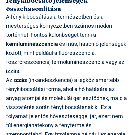
fénykibocsátó jelenségek
összehasonlítása
A fény kibocsátása a természetben és a
mesterséges környezetben számos módon
történhet. Fontos különbséget tenni a
kemilumineszcencia
és más, hasonló jelenségek
között, mint például a fluoreszcencia,
foszforeszcencia, termolumineszcencia vagy az
izzás.
Az
izzás
(inkandeszkencia) a legközismertebb
fénykibocsátási forma, ahol a hő hatására az
anyag atomjai és molekulái gerjesztődnek, majd a
visszatérés során fényt bocsátanak ki. Ez a
folyamat jelentős hőveszteséggel jár, ezért nem
túl energiahatékony a fénytermelés
szempontjából. Egy izzólámpa például az energia