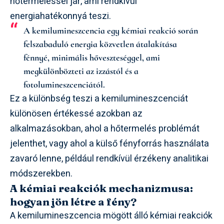
hőtermeléssel jár, ami rendkívül
energiahatékonnyá teszi.
A kemilumineszcencia egy kémiai reakció során
felszabaduló energia közvetlen átalakítása
fénnyé, minimális hőveszteséggel, ami
megkülönbözteti az izzástól és a
fotolumineszcenciától.
Ez a különbség teszi a kemilumineszcenciát
különösen értékessé azokban az
alkalmazásokban, ahol a hőtermelés problémát
jelenthet, vagy ahol a külső fényforrás használata
zavaró lenne, például rendkívül érzékeny analitikai
módszerekben.
A kémiai reakciók mechanizmusa:
hogyan jön létre a fény?
A kemilumineszcencia mögött álló kémiai reakciók