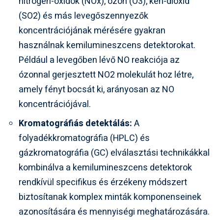
nitrogén-oxidok (NOx), ózon (O3), kén-dioxid
(SO2) és más levegőszennyezők
koncentrációjának mérésére gyakran
használnak kemilumineszcens detektorokat.
Például a levegőben lévő NO reakciója az
ózonnal gerjesztett NO2 molekulát hoz létre,
amely fényt bocsát ki, arányosan az NO
koncentrációjával.
Kromatográfiás detektálás:
A
folyadékkromatográfia (HPLC) és
gázkromatográfia (GC) elválasztási technikákkal
kombinálva a kemilumineszcens detektorok
rendkívül specifikus és érzékeny módszert
biztosítanak komplex minták komponenseinek
azonosítására és mennyiségi meghatározására.