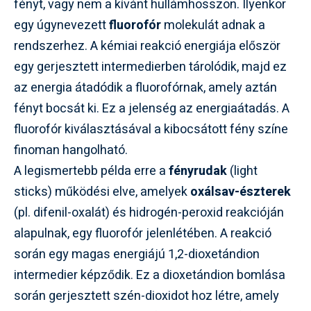
fényt, vagy nem a kívánt hullámhosszon. Ilyenkor
egy úgynevezett
fluorofór
molekulát adnak a
rendszerhez. A kémiai reakció energiája először
egy gerjesztett intermedierben tárolódik, majd ez
az energia átadódik a fluorofórnak, amely aztán
fényt bocsát ki. Ez a jelenség az energiaátadás. A
fluorofór kiválasztásával a kibocsátott fény színe
finoman hangolható.
A legismertebb példa erre a
fényrudak
(light
sticks) működési elve, amelyek
oxálsav-észterek
(pl. difenil-oxalát) és hidrogén-peroxid reakcióján
alapulnak, egy fluorofór jelenlétében. A reakció
során egy magas energiájú 1,2-dioxetándion
intermedier képződik. Ez a dioxetándion bomlása
során gerjesztett szén-dioxidot hoz létre, amely