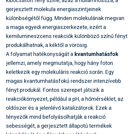
kibocsátott fény színe, azaz a hullámhossza, a
gerjesztett molekula energiaszintjeinek
különbségétől függ. Minden molekulának megvan
a maga egyedi energiaszerkezete, ezért a
kemilumineszcens reakciók különböző színű fényt
produkálhatnak, a kéktől a vörösig.
A folyamat hatékonyságát a
kvantumhatásfok
jellemzi, amely megmutatja, hogy hány foton
keletkezik egy molekuláris reakció során. Egy
magas kvantumhatásfokú rendszer intenzívebb
fényt produkál. Fontos szerepet játszik a
reakciókörnyezet, például a pH, a hőmérséklet, az
oldószer és a jelenlévő katalizátorok. Ezek a
tényezők mind befolyásolhatják a reakció
sebességét, a gerjesztett állapotú termékek