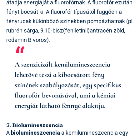
átadja energiáját a fluorofórnak. A fluorofór ezután
fényt bocsát ki. A fluorofór típusától függően a
fényrudak különböző színekben pompázhatnak (pl.
rubrén sárga, 9,10-bisz(feniletinil)antracén zöld,
rodamin B vörös).
A szenzitizált kemilumineszcencia
lehetővé teszi a kibocsátott fény
színének szabályozását, egy specifikus
fluorofór bevonásával, ami a kémiai
energiát látható fénnyé alakítja.
3. Biolumineszcencia
A
biolumineszcencia
a kemilumineszcencia egy