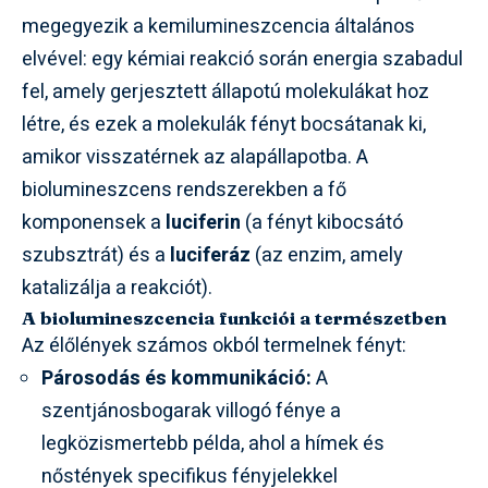
megegyezik a kemilumineszcencia általános
elvével: egy kémiai reakció során energia szabadul
fel, amely gerjesztett állapotú molekulákat hoz
létre, és ezek a molekulák fényt bocsátanak ki,
amikor visszatérnek az alapállapotba. A
biolumineszcens rendszerekben a fő
komponensek a
luciferin
(a fényt kibocsátó
szubsztrát) és a
luciferáz
(az enzim, amely
katalizálja a reakciót).
A biolumineszcencia funkciói a természetben
Az élőlények számos okból termelnek fényt:
Párosodás és kommunikáció:
A
szentjánosbogarak villogó fénye a
legközismertebb példa, ahol a hímek és
nőstények specifikus fényjelekkel