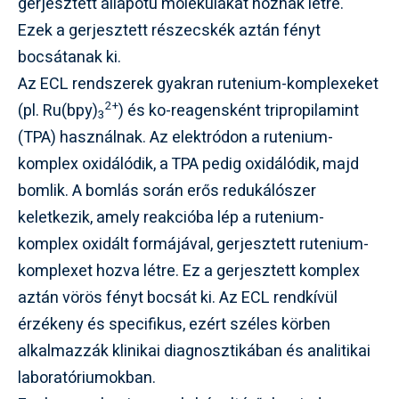
gerjesztett állapotú molekulákat hoznak létre.
Ezek a gerjesztett részecskék aztán fényt
bocsátanak ki.
Az ECL rendszerek gyakran rutenium-komplexeket
2+
(pl. Ru(bpy)
) és ko-reagensként tripropilamint
3
(TPA) használnak. Az elektródon a rutenium-
komplex oxidálódik, a TPA pedig oxidálódik, majd
bomlik. A bomlás során erős redukálószer
keletkezik, amely reakcióba lép a rutenium-
komplex oxidált formájával, gerjesztett rutenium-
komplexet hozva létre. Ez a gerjesztett komplex
aztán vörös fényt bocsát ki. Az ECL rendkívül
érzékeny és specifikus, ezért széles körben
alkalmazzák klinikai diagnosztikában és analitikai
laboratóriumokban.