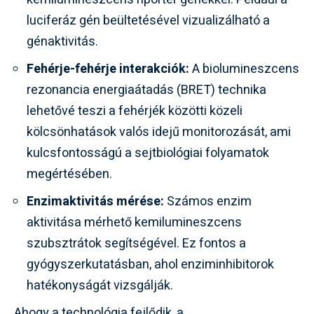
luciferáz gén beültetésével vizualizálható a
génaktivitás.
Fehérje-fehérje interakciók:
A biolumineszcens
rezonancia energiaátadás (BRET) technika
lehetővé teszi a fehérjék közötti közeli
kölcsönhatások valós idejű monitorozását, ami
kulcsfontosságú a sejtbiológiai folyamatok
megértésében.
Enzimaktivitás mérése:
Számos enzim
aktivitása mérhető kemilumineszcens
szubsztrátok segítségével. Ez fontos a
gyógyszerkutatásban, ahol enziminhibitorok
hatékonyságát vizsgálják.
Ahogy a technológia fejlődik, a