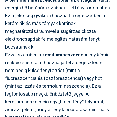
A
termolumineszcencia
során az anyagban tárolt
energia hő hatására szabadul fel fény formájában.
Ez a jelenség gyakran használt a régészetben a
kerámiák és más tárgyak korának
meghatározására, mivel a sugárzás okozta
elektroncsapdák felmelegítés hatására fényt
bocsátanak ki.
Ezzel szemben a
kemilumineszcencia
egy kémiai
reakció energiáját használja fel a gerjesztésre,
nem pedig külső fényforrást (mint a
fluoreszcencia és foszforeszcencia) vagy hőt
(mint az izzás és termolumineszcencia). Ez a
legfontosabb megkülönböztető jegye. A
kemilumineszcencia egy „hideg fény” folyamat,
ami azt jelenti, hogy a fény kibocsátása minimális