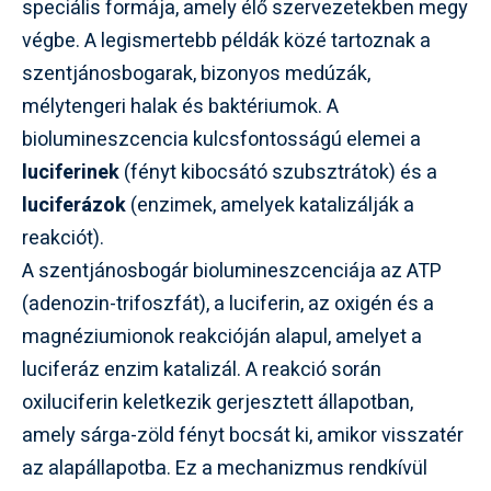
speciális formája, amely élő szervezetekben megy
végbe. A legismertebb példák közé tartoznak a
szentjánosbogarak, bizonyos medúzák,
mélytengeri halak és baktériumok. A
biolumineszcencia kulcsfontosságú elemei a
luciferinek
(fényt kibocsátó szubsztrátok) és a
luciferázok
(enzimek, amelyek katalizálják a
reakciót).
A szentjánosbogár biolumineszcenciája az ATP
(adenozin-trifoszfát), a luciferin, az oxigén és a
magnéziumionok reakcióján alapul, amelyet a
luciferáz enzim katalizál. A reakció során
oxiluciferin keletkezik gerjesztett állapotban,
amely sárga-zöld fényt bocsát ki, amikor visszatér
az alapállapotba. Ez a mechanizmus rendkívül