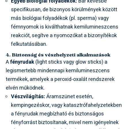
Egyéb biológiai folyadékok:
Bár kevésbé
specifikusan, de bizonyos körülmények között
más biológiai folyadékok (pl. sperma) vagy
fémnyomok is kiválthatnak kemilumineszcens
reakciót, segítve a nyomozókat a bizonyítékok
felkutatásában.
4. Biztonság és vészhelyzeti alkalmazások
A
fényrudak
(light sticks vagy glow sticks) a
legismertebb mindennapi kemilumineszcens
termékek, amelyek a peroxid-oxalát rendszerek
elvén működnek.
Vészvilágítás:
Áramszünet esetén,
kempingezéskor, vagy katasztrófahelyzetekben
a fényrudak megbízható és biztonságos
fényforrást biztosítanak, mivel nem igényelnek