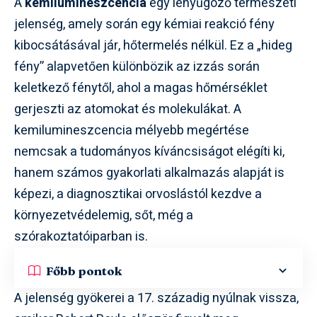
A
kemilumineszcencia
egy lenyűgöző természeti
jelenség, amely során egy kémiai reakció fény
kibocsátásával jár, hőtermelés nélkül. Ez a „hideg
fény” alapvetően különbözik az izzás során
keletkező fénytől, ahol a magas hőmérséklet
gerjeszti az atomokat és molekulákat. A
kemilumineszcencia mélyebb megértése
nemcsak a tudományos kíváncsiságot elégíti ki,
hanem számos gyakorlati alkalmazás alapját is
képezi, a diagnosztikai orvoslástól kezdve a
környezetvédelemig, sőt, még a
szórakoztatóiparban is.
Főbb pontok
A jelenség gyökerei a 17. századig nyúlnak vissza,