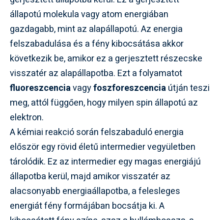
állapotú molekula vagy atom energiában
gazdagabb, mint az alapállapotú. Az energia
felszabadulása és a fény kibocsátása akkor
következik be, amikor ez a gerjesztett részecske
visszatér az alapállapotba. Ezt a folyamatot
fluoreszcencia
vagy
foszforeszcencia
útján teszi
meg, attól függően, hogy milyen spin állapotú az
elektron.
A kémiai reakció során felszabaduló energia
először egy rövid életű intermedier vegyületben
tárolódik. Ez az intermedier egy magas energiájú
állapotba kerül, majd amikor visszatér az
alacsonyabb energiaállapotba, a felesleges
energiát fény formájában bocsátja ki. A