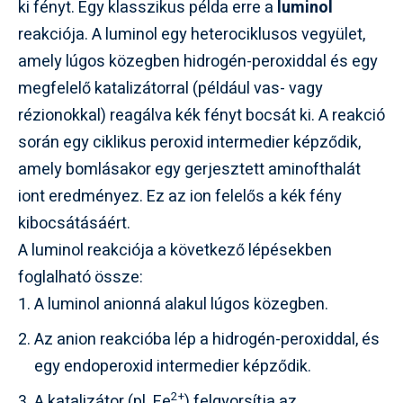
ki fényt. Egy klasszikus példa erre a
luminol
reakciója. A luminol egy heterociklusos vegyület,
amely lúgos közegben hidrogén-peroxiddal és egy
megfelelő katalizátorral (például vas- vagy
rézionokkal) reagálva kék fényt bocsát ki. A reakció
során egy ciklikus peroxid intermedier képződik,
amely bomlásakor egy gerjesztett aminofthalát
iont eredményez. Ez az ion felelős a kék fény
kibocsátásáért.
A luminol reakciója a következő lépésekben
foglalható össze:
A luminol anionná alakul lúgos közegben.
Az anion reakcióba lép a hidrogén-peroxiddal, és
egy endoperoxid intermedier képződik.
2+
A katalizátor (pl. Fe
) felgyorsítja az