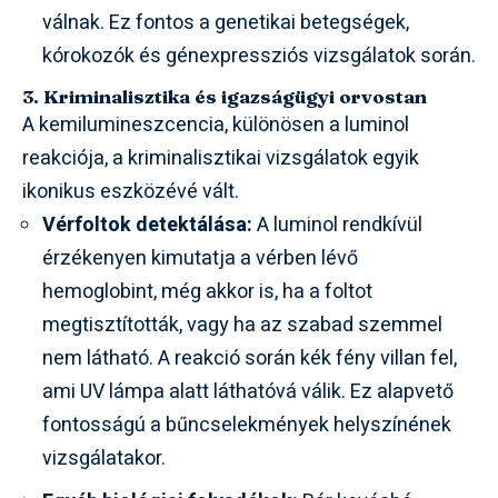
válnak. Ez fontos a genetikai betegségek,
kórokozók és génexpressziós vizsgálatok során.
3. Kriminalisztika és igazságügyi orvostan
A kemilumineszcencia, különösen a luminol
reakciója, a kriminalisztikai vizsgálatok egyik
ikonikus eszközévé vált.
Vérfoltok detektálása:
A luminol rendkívül
érzékenyen kimutatja a vérben lévő
hemoglobint, még akkor is, ha a foltot
megtisztították, vagy ha az szabad szemmel
nem látható. A reakció során kék fény villan fel,
ami UV lámpa alatt láthatóvá válik. Ez alapvető
fontosságú a bűncselekmények helyszínének
vizsgálatakor.