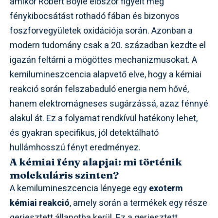
amikor Robert Boyle először figyelt meg
fénykibocsátást rothadó fában és bizonyos
foszforvegyületek oxidációja során. Azonban a
modern tudomány csak a 20. században kezdte el
igazán feltárni a mögöttes mechanizmusokat. A
kemilumineszcencia alapvető elve, hogy a kémiai
reakció során felszabaduló energia nem hővé,
hanem elektromágneses sugárzássá, azaz fénnyé
alakul át. Ez a folyamat rendkívül hatékony lehet,
és gyakran specifikus, jól detektálható
hullámhosszú fényt eredményez.
A kémiai fény alapjai: mi történik
molekuláris szinten?
A kemilumineszcencia lényege egy
exoterm
kémiai reakció
, amely során a termékek egy része
gerjesztett állapotba kerül. Ez a gerjesztett