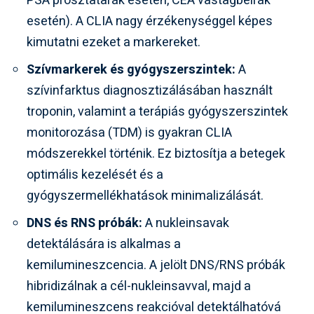
PSA prosztatarák esetén, CEA vastagbélrák
esetén). A CLIA nagy érzékenységgel képes
kimutatni ezeket a markereket.
Szívmarkerek és gyógyszerszintek:
A
szívinfarktus diagnosztizálásában használt
troponin, valamint a terápiás gyógyszerszintek
monitorozása (TDM) is gyakran CLIA
módszerekkel történik. Ez biztosítja a betegek
optimális kezelését és a
gyógyszermellékhatások minimalizálását.
DNS és RNS próbák:
A nukleinsavak
detektálására is alkalmas a
kemilumineszcencia. A jelölt DNS/RNS próbák
hibridizálnak a cél-nukleinsavval, majd a
kemilumineszcens reakcióval detektálhatóvá