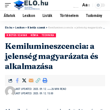
Aa
Állatok
Lexikon
Listák
Történelem
Tudomány
Elo.hu
>
Lexikon
>
K betűs szavak
>
Kemilumineszcencia: a jelenség magyarázata és alkalmazása
K BETŰS SZAVAK
KÉMIA
TECHNIKA
Kemilumineszcencia: a
jelenség magyarázata és
alkalmazása
LAST UPDATED: 2025. 09. 12.
26 MIN READ
LAST UPDATED: 2025. 09. 12. 15:00