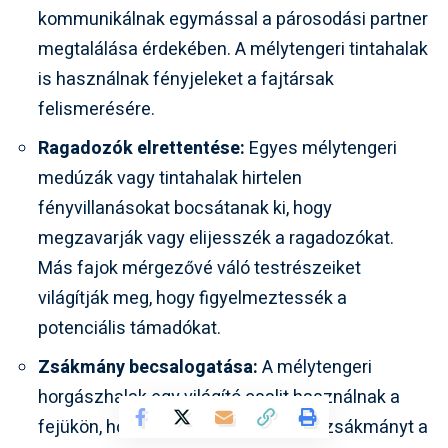
kommunikálnak egymással a párosodási partner
megtalálása érdekében. A mélytengeri tintahalak
is használnak fényjeleket a fajtársak
felismerésére.
Ragadozók elrettentése:
Egyes mélytengeri
medúzák vagy tintahalak hirtelen
fényvillanásokat bocsátanak ki, hogy
megzavarják vagy elijesszék a ragadozókat.
Más fajok mérgezővé váló testrészeiket
világítják meg, hogy figyelmeztessék a
potenciális támadókat.
Zsákmány becsalogatása:
A mélytengeri
horgászhalak egy világító csalit használnak a
fejükön, hogy magukhoz vonzzák a zsákmányt a