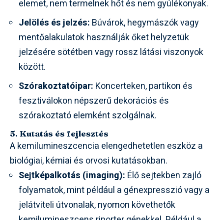
elemet, nem termelnek hőt és nem gyúlékonyak.
Jelölés és jelzés:
Búvárok, hegymászók vagy
mentőalakulatok használják őket helyzetük
jelzésére sötétben vagy rossz látási viszonyok
között.
Szórakoztatóipar:
Koncerteken, partikon és
fesztiválokon népszerű dekorációs és
szórakoztató elemként szolgálnak.
5. Kutatás és fejlesztés
A kemilumineszcencia elengedhetetlen eszköz a
biológiai, kémiai és orvosi kutatásokban.
Sejtképalkotás (imaging):
Élő sejtekben zajló
folyamatok, mint például a génexpresszió vagy a
jelátviteli útvonalak, nyomon követhetők
kemilumineszcens riporter génekkel. Például a