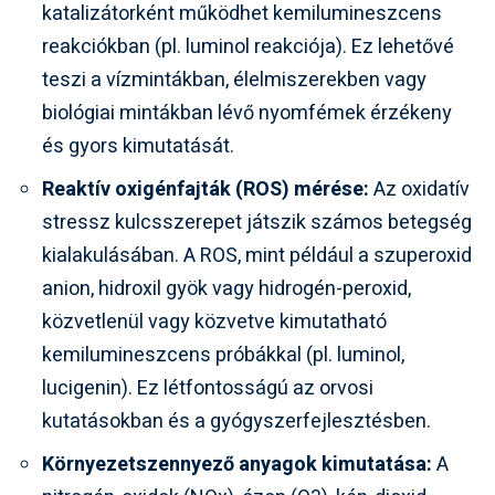
katalizátorként működhet kemilumineszcens
reakciókban (pl. luminol reakciója). Ez lehetővé
teszi a vízmintákban, élelmiszerekben vagy
biológiai mintákban lévő nyomfémek érzékeny
és gyors kimutatását.
Reaktív oxigénfajták (ROS) mérése:
Az oxidatív
stressz kulcsszerepet játszik számos betegség
kialakulásában. A ROS, mint például a szuperoxid
anion, hidroxil gyök vagy hidrogén-peroxid,
közvetlenül vagy közvetve kimutatható
kemilumineszcens próbákkal (pl. luminol,
lucigenin). Ez létfontosságú az orvosi
kutatásokban és a gyógyszerfejlesztésben.
Környezetszennyező anyagok kimutatása:
A