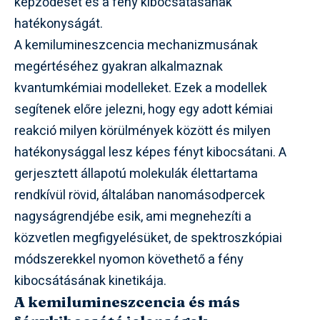
képződését és a fény kibocsátásának
hatékonyságát.
A kemilumineszcencia mechanizmusának
megértéséhez gyakran alkalmaznak
kvantumkémiai modelleket. Ezek a modellek
segítenek előre jelezni, hogy egy adott kémiai
reakció milyen körülmények között és milyen
hatékonysággal lesz képes fényt kibocsátani. A
gerjesztett állapotú molekulák élettartama
rendkívül rövid, általában nanomásodpercek
nagyságrendjébe esik, ami megnehezíti a
közvetlen megfigyelésüket, de spektroszkópiai
módszerekkel nyomon követhető a fény
kibocsátásának kinetikája.
A kemilumineszcencia és más