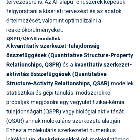
tervezésére is. Az AI-alapú rendszerek képesek
felgyorsítani a kísérleti tervezést és az adatok
értelmezését, valamint optimalizálni a
reakciókörülményeket.
QSPR/QSAR modellek
A
kvantitatív szerkezet-tulajdonság
összefüggések (Quantitative Structure-Property
Relationships, QSPR)
és a
kvantitatív szerkezet-
aktivitás összefüggések (Quantitative
Structure-Activity Relationships, QSAR)
modellek
statisztikai és gépi tanulási módszerekkel
próbálják megjósolni egy vegyület fizikai-kémiai
tulajdonságait (QSPR) vagy biológiai aktivitását
(QSAR) annak molekuláris szerkezete alapján.
Ehhez a molekuláris szerkezetet numerikus
leírókkal, ún.
deskriptorokkal
(pl. molekulatömeg,