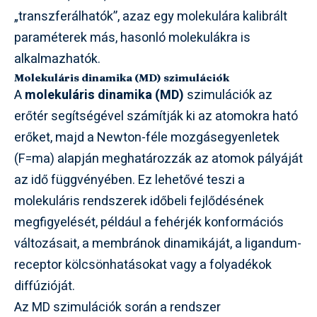
„transzferálhatók”, azaz egy molekulára kalibrált
paraméterek más, hasonló molekulákra is
alkalmazhatók.
Molekuláris dinamika (MD) szimulációk
A
molekuláris dinamika (MD)
szimulációk az
erőtér segítségével számítják ki az atomokra ható
erőket, majd a Newton-féle mozgásegyenletek
(F=ma) alapján meghatározzák az atomok pályáját
az idő függvényében. Ez lehetővé teszi a
molekuláris rendszerek időbeli fejlődésének
megfigyelését, például a fehérjék konformációs
változásait, a membránok dinamikáját, a ligandum-
receptor kölcsönhatásokat vagy a folyadékok
diffúzióját.
Az MD szimulációk során a rendszer