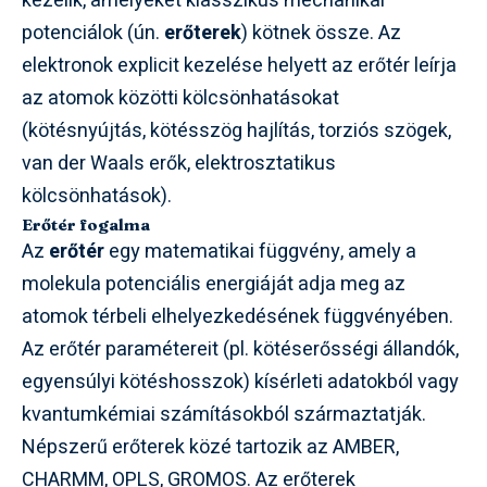
kezelik, amelyeket klasszikus mechanikai
potenciálok (ún.
erőterek
) kötnek össze. Az
elektronok explicit kezelése helyett az erőtér leírja
az atomok közötti kölcsönhatásokat
(kötésnyújtás, kötésszög hajlítás, torziós szögek,
van der Waals erők, elektrosztatikus
kölcsönhatások).
Erőtér fogalma
Az
erőtér
egy matematikai függvény, amely a
molekula potenciális energiáját adja meg az
atomok térbeli elhelyezkedésének függvényében.
Az erőtér paramétereit (pl. kötéserősségi állandók,
egyensúlyi kötéshosszok) kísérleti adatokból vagy
kvantumkémiai számításokból származtatják.
Népszerű erőterek közé tartozik az AMBER,
CHARMM, OPLS, GROMOS. Az erőterek