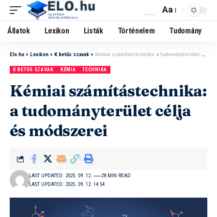
Aa
Állatok
Lexikon
Listák
Történelem
Tudomány
Elo.hu
>
Lexikon
>
K betűs szavak
>
Kémiai számítástechnika: a tudományterület célja és módszerei
K BETŰS SZAVAK
KÉMIA
TECHNIKA
Kémiai számítástechnika:
a tudományterület célja
és módszerei
LAST UPDATED: 2025. 09. 12.
28 MIN READ
LAST UPDATED: 2025. 09. 12. 14:54