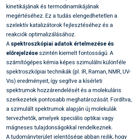
kinetikájának és termodinamikájának
megértéséhez. Ez a tudás elengedhetetlen a
szelektív katalizátorok fejlesztéséhez és a
reakciók optimalizálásához.
A
spektroszkópiai adatok értelmezése és
előrejelzése
szintén kiemelt fontosságú. A
számítógépes kémia képes szimulálni különféle
spektroszkópiai technikák (pl. IR, Raman, NMR, UV-
Vis) eredményeit, így segítve a kísérleti
spektrumok hozzárendelését és a molekuláris
szerkezetek pontosabb meghatározását. Fordítva,
a szimulált spektrumok alapján új molekulák
tervezhetők, amelyek speciális optikai vagy
mágneses tulajdonságokkal rendelkeznek.
A tudományterület jelentősége abban rejlik, hogy