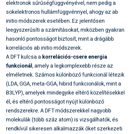
elektronok sűrűségfüggvényével, nem pedig a
sokelektronos hullámfüggvénnyel, ahogy az ab
initio módszerek esetében. Ez jelentősen
leegyszerűsíti a számításokat, miközben gyakran
hasonló pontosságot biztosít, mint a drágább
korrelációs ab initio módszerek.
A DFT kulcsa a
korrelációs-csere energia
funkcionál
, amely a legkomplexebb része az
elméletnek. Számos különböző funkcionál létezik
(LDA, GGA, meta-GGA, hibrid funkcionálok, mint a
B3LYP), amelyek mindegyike eltérő közelítésekkel
él, és eltérő pontosságot nyújt különböző
rendszerekre. A DFT módszerekkel nagyobb
molekulák (több száz atom) is vizsgálhatók, és
rendkívül sikeresen alkalmazzák őket szerkezeti