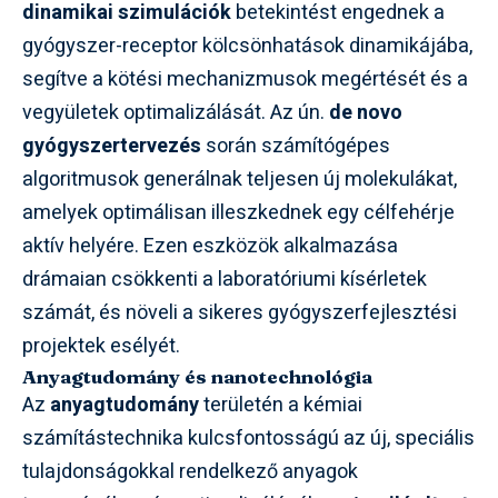
dinamikai szimulációk
betekintést engednek a
gyógyszer-receptor kölcsönhatások dinamikájába,
segítve a kötési mechanizmusok megértését és a
vegyületek optimalizálását. Az ún.
de novo
gyógyszertervezés
során számítógépes
algoritmusok generálnak teljesen új molekulákat,
amelyek optimálisan illeszkednek egy célfehérje
aktív helyére. Ezen eszközök alkalmazása
drámaian csökkenti a laboratóriumi kísérletek
számát, és növeli a sikeres gyógyszerfejlesztési
projektek esélyét.
Anyagtudomány és nanotechnológia
Az
anyagtudomány
területén a kémiai
számítástechnika kulcsfontosságú az új, speciális
tulajdonságokkal rendelkező anyagok