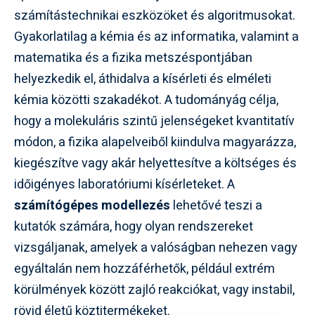
számítástechnikai eszközöket és algoritmusokat.
Gyakorlatilag a kémia és az informatika, valamint a
matematika és a fizika metszéspontjában
helyezkedik el, áthidalva a kísérleti és elméleti
kémia közötti szakadékot. A tudományág célja,
hogy a molekuláris szintű jelenségeket kvantitatív
módon, a fizika alapelveiből kiindulva magyarázza,
kiegészítve vagy akár helyettesítve a költséges és
időigényes laboratóriumi kísérleteket. A
számítógépes modellezés
lehetővé teszi a
kutatók számára, hogy olyan rendszereket
vizsgáljanak, amelyek a valóságban nehezen vagy
egyáltalán nem hozzáférhetők, például extrém
körülmények között zajló reakciókat, vagy instabil,
rövid életű köztitermékeket.