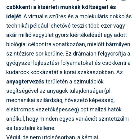
csökkenti a kísérleti munkák költségeit és
idejét
. A virtuális szűrés és a molekuláris dokkolás
technikái például lehetővé teszik több ezer vagy
akár millió vegyület gyors kiértékelését egy adott
biológiai célpontra vonatkozóan, mielőtt bármilyen
szintézisre sor kerülne. Ez drámaian felgyorsítja a
gyógyszerfejlesztési folyamatokat és csökkenti a
kudarcok kockázatát a korai szakaszokban. Az
anyagtervezés
területén a szimulációk
segítségével az anyagok tulajdonságai (pl.
mechanikai szilárdság, hővezető képesség,
elektromos vezetőképesség) optimalizálhatók
anélkül, hogy minden egyes variációt szintetizálni
és tesztelni kellene.
Végül, de nem utolsósorban, a kémiai