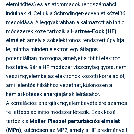
elemi töltés) és az atommagok rendszámából
indulnak ki. Céljuk a Schrödinger-egyenlet közelítő
megoldása. A leggyakrabban alkalmazott ab initio
módszerek közé tartozik a
Hartree-Fock (HF)
elmélet
, amely a sokelektronos rendszert úgy írja
le, mintha minden elektron egy átlagos
potenciálban mozogna, amelyet a többi elektron
hoz létre. Bár a HF módszer viszonylag gyors, nem
veszi figyelembe az elektronok közötti korrelációt,
ami jelentős hibákhoz vezethet, különösen a
kémiai kötések energiájának leírásakor.
A korrelációs energiák figyelembevételére számos
fejlettebb ab initio módszer létezik. Ezek közé
tartozik a
Møller-Plesset perturbációs elmélet
(MPn)
, különösen az MP2, amely a HF eredményeit