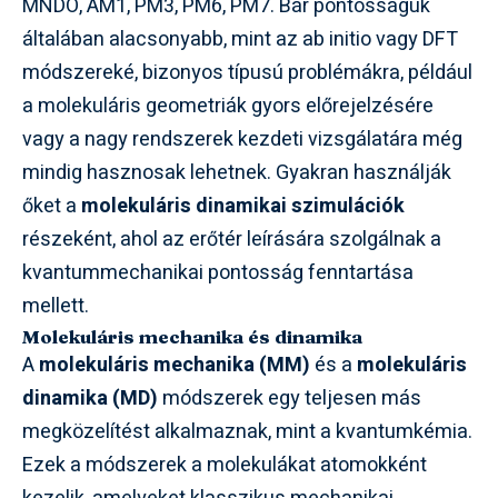
MNDO, AM1, PM3, PM6, PM7. Bár pontosságuk
általában alacsonyabb, mint az ab initio vagy DFT
módszereké, bizonyos típusú problémákra, például
a molekuláris geometriák gyors előrejelzésére
vagy a nagy rendszerek kezdeti vizsgálatára még
mindig hasznosak lehetnek. Gyakran használják
őket a
molekuláris dinamikai szimulációk
részeként, ahol az erőtér leírására szolgálnak a
kvantummechanikai pontosság fenntartása
mellett.
Molekuláris mechanika és dinamika
A
molekuláris mechanika (MM)
és a
molekuláris
dinamika (MD)
módszerek egy teljesen más
megközelítést alkalmaznak, mint a kvantumkémia.
Ezek a módszerek a molekulákat atomokként