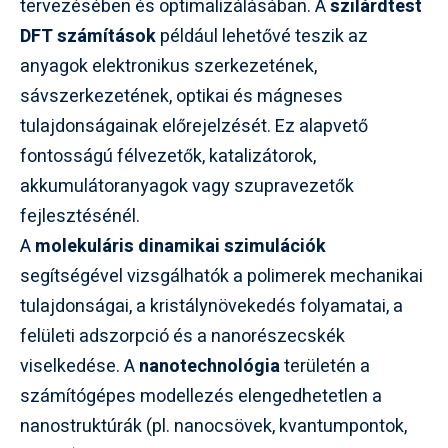
tervezésében és optimalizálásában. A
szilárdtest
DFT számítások
például lehetővé teszik az
anyagok elektronikus szerkezetének,
sávszerkezetének, optikai és mágneses
tulajdonságainak előrejelzését. Ez alapvető
fontosságú félvezetők, katalizátorok,
akkumulátoranyagok vagy szupravezetők
fejlesztésénél.
A
molekuláris dinamikai szimulációk
segítségével vizsgálhatók a polimerek mechanikai
tulajdonságai, a kristálynövekedés folyamatai, a
felületi adszorpció és a nanorészecskék
viselkedése. A
nanotechnológia
területén a
számítógépes modellezés elengedhetetlen a
nanostruktúrák (pl. nanocsövek, kvantumpontok,