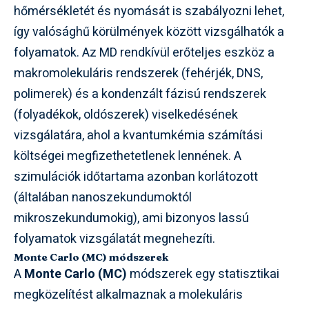
hőmérsékletét és nyomását is szabályozni lehet,
így valósághű körülmények között vizsgálhatók a
folyamatok. Az MD rendkívül erőteljes eszköz a
makromolekuláris rendszerek (fehérjék, DNS,
polimerek) és a kondenzált fázisú rendszerek
(folyadékok, oldószerek) viselkedésének
vizsgálatára, ahol a kvantumkémia számítási
költségei megfizethetetlenek lennének. A
szimulációk időtartama azonban korlátozott
(általában nanoszekundumoktól
mikroszekundumokig), ami bizonyos lassú
folyamatok vizsgálatát megnehezíti.
Monte Carlo (MC) módszerek
A
Monte Carlo (MC)
módszerek egy statisztikai
megközelítést alkalmaznak a molekuláris