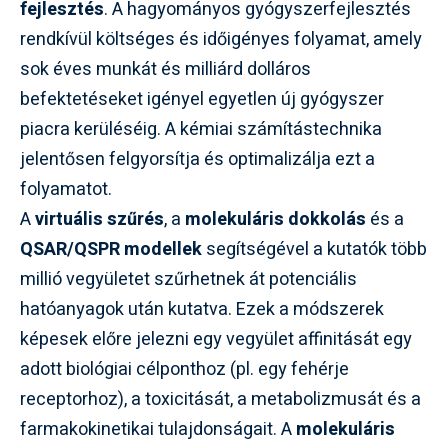
fejlesztés
. A hagyományos gyógyszerfejlesztés
rendkívül költséges és időigényes folyamat, amely
sok éves munkát és milliárd dolláros
befektetéseket igényel egyetlen új gyógyszer
piacra kerüléséig. A kémiai számítástechnika
jelentősen felgyorsítja és optimalizálja ezt a
folyamatot.
A
virtuális szűrés
, a
molekuláris dokkolás
és a
QSAR/QSPR modellek
segítségével a kutatók több
millió vegyületet szűrhetnek át potenciális
hatóanyagok után kutatva. Ezek a módszerek
képesek előre jelezni egy vegyület affinitását egy
adott biológiai célponthoz (pl. egy fehérje
receptorhoz), a toxicitását, a metabolizmusát és a
farmakokinetikai tulajdonságait. A
molekuláris