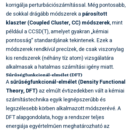
korrigálja perturbációszámítással. Még pontosabb,
de sokkal drágább módszerek a
párosított
klaszter (Coupled Cluster, CC) módszerek
, mint
például a CCSD(T), amelyet gyakran „kémiai
pontosság” standardjának tekintenek. Ezek a
módszerek rendkívül precízek, de csak viszonylag
kis rendszerek (néhány tíz atom) vizsgálatára
alkalmasak a hatalmas számítási igény miatt.
Sűrűségfunkcionál-elmélet (DFT)
A
sűrűségfunkcionál-elmélet (Density Functional
Theory, DFT)
az elmúlt évtizedekben vált a kémiai
számítástechnika egyik legnépszerűbb és
legszélesebb körben alkalmazott módszerévé. A
DFT alapgondolata, hogy a rendszer teljes
energiája egyértelműen meghatározható az