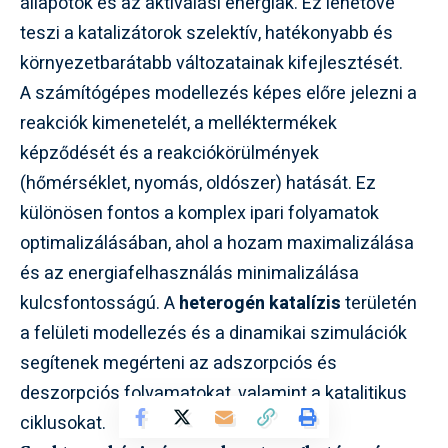
állapotok és az aktiválási energiák. Ez lehetővé
teszi a katalizátorok szelektív, hatékonyabb és
környezetbarátabb változatainak kifejlesztését.
A számítógépes modellezés képes előre jelezni a
reakciók kimenetelét, a melléktermékek
képződését és a reakciókörülmények
(hőmérséklet, nyomás, oldószer) hatását. Ez
különösen fontos a komplex ipari folyamatok
optimalizálásában, ahol a hozam maximalizálása
és az energiafelhasználás minimalizálása
kulcsfontosságú. A
heterogén katalízis
területén
a felületi modellezés és a dinamikai szimulációk
segítenek megérteni az adszorpciós és
deszorpciós folyamatokat, valamint a katalitikus
ciklusokat.