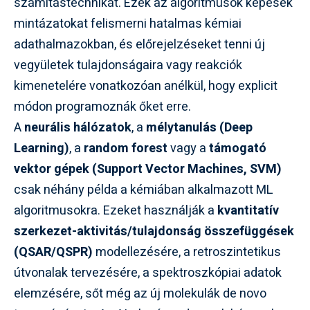
számítástechnikát. Ezek az algoritmusok képesek
mintázatokat felismerni hatalmas kémiai
adathalmazokban, és előrejelzéseket tenni új
vegyületek tulajdonságaira vagy reakciók
kimenetelére vonatkozóan anélkül, hogy explicit
módon programoznák őket erre.
A
neurális hálózatok
, a
mélytanulás (Deep
Learning)
, a
random forest
vagy a
támogató
vektor gépek (Support Vector Machines, SVM)
csak néhány példa a kémiában alkalmazott ML
algoritmusokra. Ezeket használják a
kvantitatív
szerkezet-aktivitás/tulajdonság összefüggések
(QSAR/QSPR)
modellezésére, a retroszintetikus
útvonalak tervezésére, a spektroszkópiai adatok
elemzésére, sőt még az új molekulák de novo