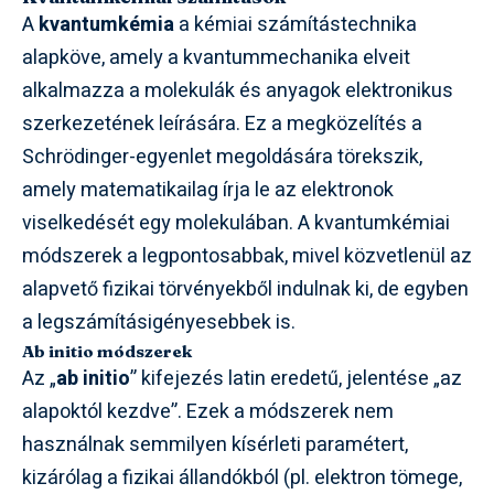
A
kvantumkémia
a kémiai számítástechnika
alapköve, amely a kvantummechanika elveit
alkalmazza a molekulák és anyagok elektronikus
szerkezetének leírására. Ez a megközelítés a
Schrödinger-egyenlet megoldására törekszik,
amely matematikailag írja le az elektronok
viselkedését egy molekulában. A kvantumkémiai
módszerek a legpontosabbak, mivel közvetlenül az
alapvető fizikai törvényekből indulnak ki, de egyben
a legszámításigényesebbek is.
Ab initio módszerek
Az „
ab initio
” kifejezés latin eredetű, jelentése „az
alapoktól kezdve”. Ezek a módszerek nem
használnak semmilyen kísérleti paramétert,
kizárólag a fizikai állandókból (pl. elektron tömege,