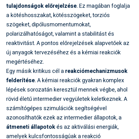
tulajdonságok előrejelzése
. Ez magában foglalja
a kötéshosszakat, kötésszögeket, torziós
szögeket, dipólusmomentumokat,
polarizálhatóságot, valamint a stabilitást és
reaktivitást. A pontos előrejelzések alapvetőek az
új anyagok tervezéséhez és a kémiai reakciók
megértéséhez.
Egy másik kritikus cél a
reakciómechanizmusok
felderítése
. A kémiai reakciók gyakran komplex
lépések sorozatán keresztül mennek végbe, ahol
rövid életű intermedier vegyületek keletkeznek. A
számítógépes szimulációk segítségével
azonosíthatók ezek az intermedier állapotok, a
átmeneti állapotok
és az aktiválási energiák,
amelyek kulcsfontosságúak a reakció