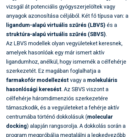
vizsgál át potenciális gyógyszerjelöltek vagy
anyagok azonosítása céljából. Két fő típusa van: a
ligandum-alapú virtuális szűrés (LBVS)
és a
struktúra-alapú virtuális szűrés (SBVS)
.
Az LBVS modellek olyan vegyületeket keresnek,
amelyek hasonlóak egy már ismert aktív
ligandumhoz, anélkül, hogy ismernék a célfehérje
szerkezetét. Ez magában foglalhatja a
farmakofór modellezést
vagy a
molekuláris
hasonlósági keresést
. Az SBVS viszont a
célfehérje háromdimenziós szerkezetére
támaszkodik, és a vegyületeket a fehérje aktív
centrumába történő dokkolásuk (
molecular
docking
) alapján rangsorolja. A dokkolás során a
program megpróbálja megtalálni a legkedvezőbb