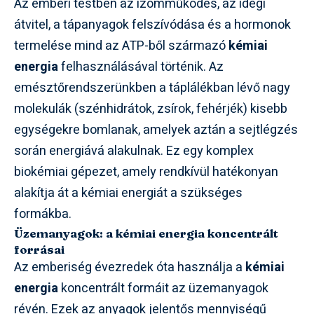
Az emberi testben az izomműködés, az idegi
átvitel, a tápanyagok felszívódása és a hormonok
termelése mind az ATP-ből származó
kémiai
energia
felhasználásával történik. Az
emésztőrendszerünkben a táplálékban lévő nagy
molekulák (szénhidrátok, zsírok, fehérjék) kisebb
egységekre bomlanak, amelyek aztán a sejtlégzés
során energiává alakulnak. Ez egy komplex
biokémiai gépezet, amely rendkívül hatékonyan
alakítja át a kémiai energiát a szükséges
formákba.
Üzemanyagok: a kémiai energia koncentrált
forrásai
Az emberiség évezredek óta használja a
kémiai
energia
koncentrált formáit az üzemanyagok
révén. Ezek az anyagok jelentős mennyiségű