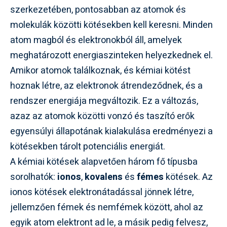
szerkezetében, pontosabban az atomok és
molekulák közötti kötésekben kell keresni. Minden
atom magból és elektronokból áll, amelyek
meghatározott energiaszinteken helyezkednek el.
Amikor atomok találkoznak, és kémiai kötést
hoznak létre, az elektronok átrendeződnek, és a
rendszer energiája megváltozik. Ez a változás,
azaz az atomok közötti vonzó és taszító erők
egyensúlyi állapotának kialakulása eredményezi a
kötésekben tárolt potenciális energiát.
A kémiai kötések alapvetően három fő típusba
sorolhatók:
ionos
,
kovalens
és
fémes
kötések. Az
ionos kötések elektronátadással jönnek létre,
jellemzően fémek és nemfémek között, ahol az
egyik atom elektront ad le, a másik pedig felvesz,