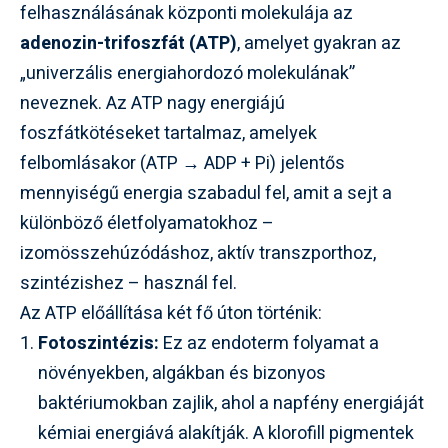
felhasználásának központi molekulája az
adenozin-trifoszfát (ATP)
, amelyet gyakran az
„univerzális energiahordozó molekulának”
neveznek. Az ATP nagy energiájú
foszfátkötéseket tartalmaz, amelyek
felbomlásakor (ATP → ADP + Pi) jelentős
mennyiségű energia szabadul fel, amit a sejt a
különböző életfolyamatokhoz –
izomösszehúzódáshoz, aktív transzporthoz,
szintézishez – használ fel.
Az ATP előállítása két fő úton történik:
Fotoszintézis:
Ez az endoterm folyamat a
növényekben, algákban és bizonyos
baktériumokban zajlik, ahol a napfény energiáját
kémiai energiává alakítják. A klorofill pigmentek