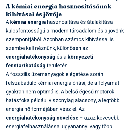
A kémiai energia hasznosításának
kihívásai és jövője
A
kémiai energia
hasznosítása és átalakítása
kulcsfontosságú a modern társadalom és a jövőnk
szempontjából. Azonban számos kihívással is
szembe kell néznünk, különösen az
energiahatékonyság
és a
környezeti
fenntarthatóság
területén.
A fosszilis üzemanyagok elégetése során
felszabaduló kémiai energia óriási, de a folyamat
gyakran nem optimális. A belső égésű motorok
hatásfoka például viszonylag alacsony, a legtöbb
energia hő formájában vész el. Az
energiahatékonyság növelése
– azaz kevesebb
energiafelhasználással ugyanannyi vagy több