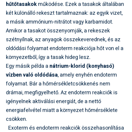
hűtőtasakok
működése. Ezek a tasakok általában
két különálló rekeszt tartalmaznak: az egyik vizet,
a másik ammónium-nitrátot vagy karbamidot.
Amikor a tasakot összenyomják, a rekeszek
szétnyílnak, az anyagok összekeverednek, és az
oldódási folyamat endoterm reakciója hőt von el a
környezetből, így a tasak hideg lesz.
Egy másik példa a
nátrium-klorid (konyhasó)
vízben való oldódása
, amely enyhén endoterm
folyamat. Bár a hőmérsékletcsökkenés nem
drámai, megfigyelhető. Az endoterm reakciók is
igényelnek aktiválási energiát, de a nettó
energiafelvétel miatt a környezet hőmérséklete
csökken.
Exoterm és endoterm reakciók összehasonlítása