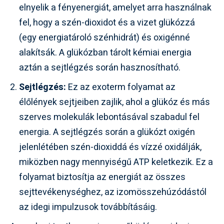
elnyelik a fényenergiát, amelyet arra használnak
fel, hogy a szén-dioxidot és a vizet glükózzá
(egy energiatároló szénhidrát) és oxigénné
alakítsák. A glükózban tárolt kémiai energia
aztán a sejtlégzés során hasznosítható.
Sejtlégzés:
Ez az exoterm folyamat az
élőlények sejtjeiben zajlik, ahol a glükóz és más
szerves molekulák lebontásával szabadul fel
energia. A sejtlégzés során a glükózt oxigén
jelenlétében szén-dioxiddá és vízzé oxidálják,
miközben nagy mennyiségű ATP keletkezik. Ez a
folyamat biztosítja az energiát az összes
sejttevékenységhez, az izomösszehúzódástól
az idegi impulzusok továbbításáig.