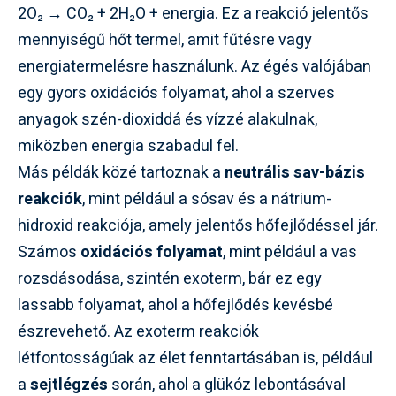
2O₂ → CO₂ + 2H₂O + energia. Ez a reakció jelentős
mennyiségű hőt termel, amit fűtésre vagy
energiatermelésre használunk. Az égés valójában
egy gyors oxidációs folyamat, ahol a szerves
anyagok szén-dioxiddá és vízzé alakulnak,
miközben energia szabadul fel.
Más példák közé tartoznak a
neutrális sav-bázis
reakciók
, mint például a sósav és a nátrium-
hidroxid reakciója, amely jelentős hőfejlődéssel jár.
Számos
oxidációs folyamat
, mint például a vas
rozsdásodása, szintén exoterm, bár ez egy
lassabb folyamat, ahol a hőfejlődés kevésbé
észrevehető. Az exoterm reakciók
létfontosságúak az élet fenntartásában is, például
a
sejtlégzés
során, ahol a glükóz lebontásával