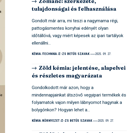
Zománc: szerkezete,
tulajdonságai és felhasználása
Gondolt már arra, mi teszi a nagymama régi,
pattogásmentes konyhai edényét olyan
időtállóvá, vagy miért képesek az ipari tartályok
ellenállni…
KÉMIA
TECHNIKA
Z-ZS BETŰS SZAVAK
2025. 09. 27.
Zöld kémia: jelentése, alapelvei
és részletes magyarázata
Gondolkodott már azon, hogy a
mindennapjainkat átszövő vegyipari termékek és
folyamatok vajon milyen lábnyomot hagynak a
bolygónkon? Hogyan lehet a…
KÉMIA
KÖRNYEZET
Z-ZS BETŰS SZAVAK
2025. 09. 27.