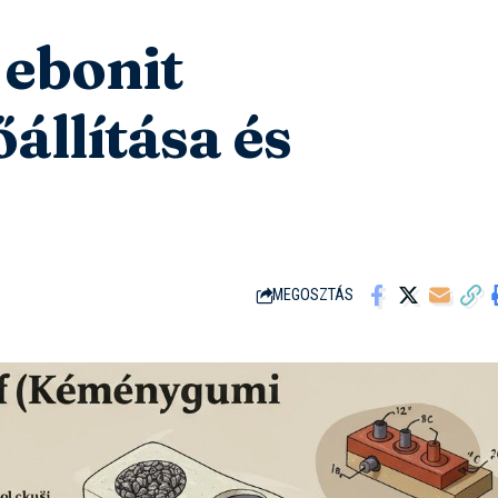
ebonit
őállítása és
MEGOSZTÁS