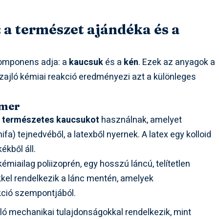
 a természet ajándéka és a
 komponens adja: a
kaucsuk
és a
kén
. Ezek az anyagok a
ajló kémiai reakció eredményezi azt a különleges
imer
n
természetes kaucsukot
használnak, amelyet
fa) tejnedvéből, a latexből nyernek. A latex egy kolloid
ékből áll.
miailag poliizoprén, egy hosszú láncú, telítetlen
kel rendelkezik a lánc mentén, amelyek
kció szempontjából.
ló mechanikai tulajdonságokkal rendelkezik, mint