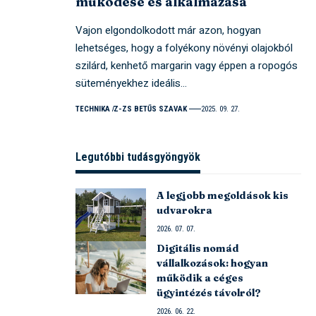
működése és alkalmazása
Vajon elgondolkodott már azon, hogyan
lehetséges, hogy a folyékony növényi olajokból
szilárd, kenhető margarin vagy éppen a ropogós
süteményekhez ideális…
TECHNIKA
Z-ZS BETŰS SZAVAK
2025. 09. 27.
Legutóbbi tudásgyöngyök
A legjobb megoldások kis
udvarokra
2026. 07. 07.
Digitális nomád
vállalkozások: hogyan
működik a céges
ügyintézés távolról?
2026. 06. 22.