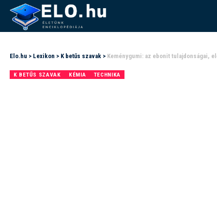
Elo.hu
>
Lexikon
>
K betűs szavak
>
Keménygumi: az ebonit tulajdonságai, el
K BETŰS SZAVAK
KÉMIA
TECHNIKA