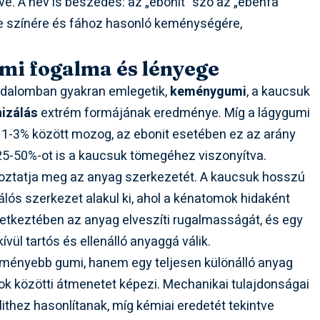
. A név is beszédes: az „ebonit” szó az „ébenfa”
ete színére és fához hasonló keménységére,
mi fogalma és lényege
odalomban gyakran emlegetik,
keménygumi
, a kaucsuk
nizálás
extrém formájának eredménye. Míg a lágygumi
n 1-3% között mozog, az ebonit esetében ez az arány
25-50%-ot is a kaucsuk tömegéhez viszonyítva.
toztatja meg az anyag szerkezetét. A kaucsuk hosszú
hálós szerkezet alakul ki, ahol a kénatomok hidaként
etkeztében az anyag elveszíti rugalmasságát, és egy
ívül tartós és ellenálló anyaggá válik.
ményebb gumi, hanem egy teljesen különálló anyag
k közötti átmenetet képezi. Mechanikai tulajdonságai
ithez hasonlítanak, míg kémiai eredetét tekintve