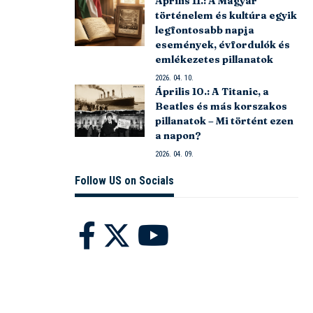
Április 11.: A Magyar
történelem és kultúra egyik
legfontosabb napja
események, évfordulók és
emlékezetes pillanatok
2026. 04. 10.
Április 10.: A Titanic, a
Beatles és más korszakos
pillanatok – Mi történt ezen
a napon?
2026. 04. 09.
Follow US on Socials