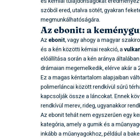
és kémiai tulajdonságokat eredményezve
szóból ered, utalva sötét, gyakran fek
megmunkálhatóságára.
Az ebonit: a keménygu
Az
ebonit
, vagy ahogy a magyar szakir
és a kén közötti kémiai reakció, a
vulka
előállítása során a kén aránya általába
drámaian megemelkedik, elérve akár a 
Ez a magas kéntartalom alapjaiban vál
polimerláncai között rendkívül sűrű tér
kapcsolják össze a láncokat. Ennek köv
rendkívül merev, rideg, ugyanakkor rendk
Az ebonit tehát nem egyszerűen egy ke
kategória, amely a gumik és a műanyago
inkább a műanyagokhoz, például a bakel