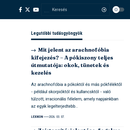
Legutóbbi tudásgyöngyök
Mit jelent az arachnofóbia
kifejezés? – A pókiszony teljes
útmutatója: okok, tünetek és
kezelés
Az arachnofóbia a pókoktól és más pókféléktől
- például skorpióktól és kullancsktól - való
túlzott, irracionális félelem, amely napjainkban
az egyik legelterjedtebb…
LEXIKON
2026. 03. 07.