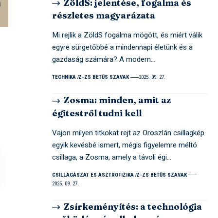
ZöldS: jelentése, fogalma és
részletes magyarázata
Mi rejlik a ZöldS fogalma mögött, és miért válik
egyre sürgetőbbé a mindennapi életünk és a
gazdaság számára? A modern…
TECHNIKA
Z-ZS BETŰS SZAVAK
2025. 09. 27.
Zosma: minden, amit az
égitestről tudni kell
Vajon milyen titkokat rejt az Oroszlán csillagkép
egyik kevésbé ismert, mégis figyelemre méltó
csillaga, a Zosma, amely a távoli égi…
CSILLAGÁSZAT ÉS ASZTROFIZIKA
Z-ZS BETŰS SZAVAK
2025. 09. 27.
Zsírkeményítés: a technológia