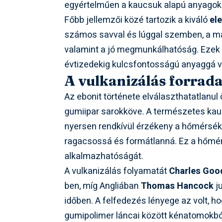
egyértelműen a kaucsuk alapú anyagok 
Főbb jellemzői közé tartozik a kiváló
el
számos savval és lúggal szemben, a 
valamint a jó megmunkálhatóság. Ezek a
évtizedekig kulcsfontosságú anyaggá vá
A vulkanizálás forrada
Az ebonit története elválaszthatatlanu
gumiipar sarokköve. A természetes kau
nyersen rendkívül érzékeny a hőmérsékl
ragacsossá és formátlanná. Ez a hőmér
alkalmazhatóságát.
A vulkanizálás folyamatát
Charles Goo
ben, míg Angliában
Thomas Hancock
j
időben. A felfedezés lényege az volt, h
gumipolimer láncai között kénatomokból 