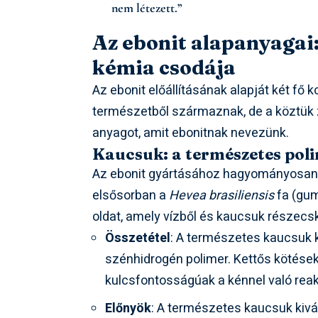
nem létezett.”
Az ebonit alapanyagai:
kémia csodája
Az ebonit előállításának alapját két fő
természetből származnak, de a köztük z
anyagot, amit ebonitnak nevezünk.
Kaucsuk: a természetes pol
Az ebonit gyártásához hagyományosa
elsősorban a
Hevea brasiliensis
fa (gumi
oldat, amely vízből és kaucsuk részecsk
Összetétel
: A természetes kaucsuk ké
szénhidrogén polimer. Kettős kötések
kulcsfontosságúak a kénnel való rea
Előnyök
: A természetes kaucsuk kivá