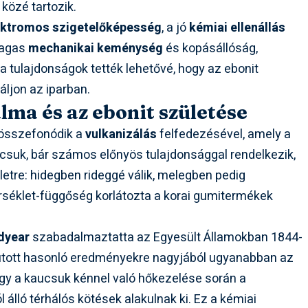
közé tartozik.
ektromos szigetelőképesség
, a jó
kémiai ellenállás
magas
mechanikai keménység
és kopásállóság,
 tulajdonságok tették lehetővé, hogy az ebonit
ljon az iparban.
lma és az ebonit születése
l összefonódik a
vulkanizálás
felfedezésével, amely a
csuk, bár számos előnyös tulajdonsággal rendelkezik,
etre: hidegben rideggé válik, melegben pedig
séklet-függőség korlátozta a korai gumitermékek
dyear
szabadalmaztatta az Egyesült Államokban 1844-
utott hasonló eredményekre nagyjából ugyanabban az
ogy a kaucsuk kénnel való hőkezelése során a
álló térhálós kötések alakulnak ki. Ez a kémiai