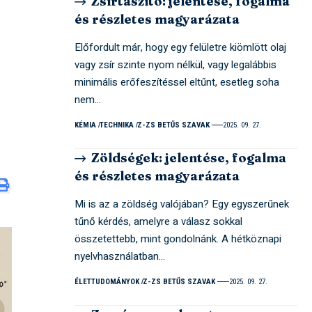
Zsírtaszító: jelentése, fogalma
és részletes magyarázata
Előfordult már, hogy egy felületre kiömlött olaj
vagy zsír szinte nyom nélkül, vagy legalábbis
minimális erőfeszítéssel eltűnt, esetleg soha
nem…
KÉMIA
TECHNIKA
Z-ZS BETŰS SZAVAK
2025. 09. 27.
Zöldségek: jelentése, fogalma
és részletes magyarázata
Mi is az a zöldség valójában? Egy egyszerűnek
tűnő kérdés, amelyre a válasz sokkal
összetettebb, mint gondolnánk. A hétköznapi
nyelvhasználatban…
ÉLETTUDOMÁNYOK
Z-ZS BETŰS SZAVAK
2025. 09. 27.