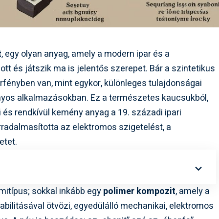
t
, egy olyan anyag, amely a modern ipar és a
tt és játszik ma is jelentős szerepet. Bár a szintetikus
rfényben van, mint egykor, különleges tulajdonságai
onyos alkalmazásokban. Ez a természetes kaucsukból,
 és rendkívül kemény anyag a 19. századi ipari
rradalmasította az elektromos szigetelést, a
etet.
itípus; sokkal inkább egy
polimer kompozit
, amely a
bilitásával ötvözi, egyedülálló mechanikai, elektromos