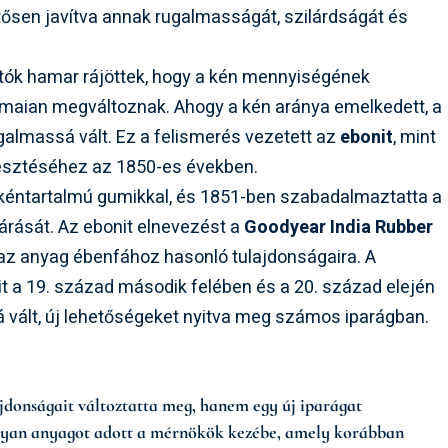
entősen javítva annak rugalmasságát, szilárdságát és
atók hamar rájöttek, hogy a kén mennyiségének
ámaian megváltoznak. Ahogy a kén aránya emelkedett, a
lmassá vált. Ez a felismerés vezetett az
ebonit
, mint
lesztéséhez az 1850-es években.
kéntartalmú gumikkal, és 1851-ben szabadalmaztatta a
árását. Az ebonit elnevezést a
Goodyear India Rubber
 az anyag ébenfához hasonló tulajdonságaira. A
t a 19. század második felében és a 20. század elején
 vált, új lehetőségeket nyitva meg számos iparágban.
jdonságait változtatta meg, hanem egy új iparágat
 olyan anyagot adott a mérnökök kezébe, amely korábban