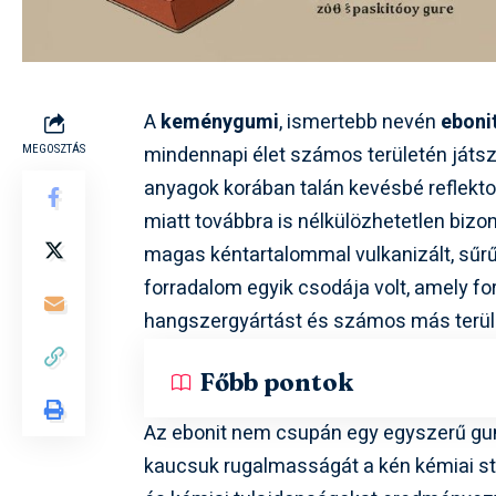
A
keménygumi
, ismertebb nevén
eboni
mindennapi élet számos területén játszo
MEGOSZTÁS
anyagok korában talán kevésbé reflekto
miatt továbbra is nélkülözhetetlen biz
magas kéntartalommal vulkanizált, sűrű
forradalom egyik csodája volt, amely fo
hangszergyártást és számos más terül
Főbb pontok
Az ebonit nem csupán egy egyszerű gum
kaucsuk rugalmasságát a kén kémiai sta