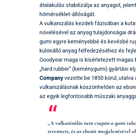
átalakulás stabilizálja az anyagot, jel
hőmérséklet-állóságát.
A vulkanizálás kezdeti fázisában a kut
növelésével az anyag tulajdonságai dr
gumi egyre keményebbé és kevésbé ruga
különálló anyag felfedezéséhez és fej
Goodyear maga is kísérletezett magas 
„hard rubber” (keménygumi) gyártási elj
Company
vezette be 1850 körül, utalva
vulkanizálásnak köszönhetően az eboni
az egyik legfontosabb műszaki anyaggá
„A vulkanizálás nem csupán a gumi tula
teremtett, és az ebonit megjelenésével