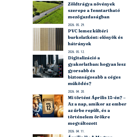
Zöldtrágya növények
szerepe a fenntartható
mezőgazdaságban
2026. 05. 29.
PVC lemez kültéri
burkolatként: előnyök és
hátrányok
2026. 05. 12.
Digitalizáció a
gyakorlatban: hogyan lesz
gyorsabb és
biztonságosabb a céges
működés?
2026. 04. 20.
Mi történt Április 12-én? –
Az a nap, amikor az ember
az űrbe repült, és a
történelem örökre
megváltozott
2026. 04. 11.