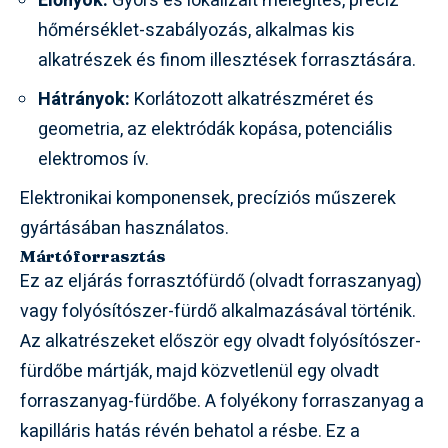
Előnyök:
Gyors és lokalizált melegítés, precíz
hőmérséklet-szabályozás, alkalmas kis
alkatrészek és finom illesztések forrasztására.
Hátrányok:
Korlátozott alkatrészméret és
geometria, az elektródák kopása, potenciális
elektromos ív.
Elektronikai komponensek, precíziós műszerek
gyártásában használatos.
Mártóforrasztás
Ez az eljárás forrasztófürdő (olvadt forraszanyag)
vagy folyósítószer-fürdő alkalmazásával történik.
Az alkatrészeket először egy olvadt folyósítószer-
fürdőbe mártják, majd közvetlenül egy olvadt
forraszanyag-fürdőbe. A folyékony forraszanyag a
kapilláris hatás révén behatol a résbe. Ez a