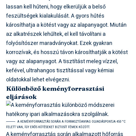
lassan kell hűteni, hogy elkerüljük a belső
feszültségek kialakulását. A gyors hűtés
károsíthatja a kötést vagy az alapanyagot. Miután
az alkatrészek lehűltek, el kell távolítani a
folyósítószer maradványokat. Ezek gyakran
korrozívak, és hosszú távon károsíthatják a kötést
vagy az alapanyagot. A tisztítást meleg vízzel,
kefével, ultrahangos tisztítással vagy kémiai
oldatokkal lehet elvégezni.
Különböző keményforrasztási
eljárások
A KEMÉNYFORRASZTÁS SORÁN A FORRASZTÓANYAG OLVADÁSPONTJA 450 °C
FELETT VAN, ÍGY ERŐS KÖTÉSEKET BIZTOSÍT FÉMEK KÖZÖTT.
A keményforrasztás során alkalmazott hőforrás