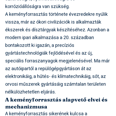
korrózióállóságra van szükség.
A keményforrasztás története évezredekre nyúlik
vissza, már az ókori civilizációk is alkalmazták
ékszerek és dísztárgyak készítéséhez. Azonban a
modern ipari alkalmazása a 20. században
bontakozott ki igazán, a precíziós
gyártástechnológiák fejlődésével és az új,
speciális forraszanyagok megjelenésével. Ma már
az autóipartól a repülőgépgyártáson át az
elektronikáig, a hűtés- és klímatechnikáig, sőt, az
orvosi műszerek gyártásáig számtalan területen
nélkülözhetetlen eljárás.
A keményforrasztás alapvető elvei és
mechanizmusa
A keményforrasztás sikerének kulcsa a