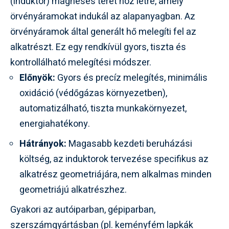
(induktor) mágneses teret hoz létre, amely
örvényáramokat indukál az alapanyagban. Az
örvényáramok által generált hő melegíti fel az
alkatrészt. Ez egy rendkívül gyors, tiszta és
kontrollálható melegítési módszer.
Előnyök:
Gyors és precíz melegítés, minimális
oxidáció (védőgázas környezetben),
automatizálható, tiszta munkakörnyezet,
energiahatékony.
Hátrányok:
Magasabb kezdeti beruházási
költség, az induktorok tervezése specifikus az
alkatrész geometriájára, nem alkalmas minden
geometriájú alkatrészhez.
Gyakori az autóiparban, gépiparban,
szerszámgyártásban (pl. keményfém lapkák