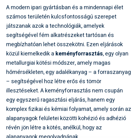
A modern ipari gyártásban és a mindennapi élet
számos területén kulcsfontosságú szerepet
játszanak azok a technológiák, amelyek
segítségével fém alkatrészeket tartósan és
megbízhatóan lehet összekötni. Ezen eljárások
közül kiemelkedik a
keményforrasztás
, egy olyan
metallurgiai kötési módszer, amely magas
hőmérsékleten, egy adalékanyag – a forraszanyag
– segítségével hoz létre erős és tömör
illesztéseket. A keményforrasztás nem csupán
egy egyszerű ragasztási eljárás, hanem egy
komplex fizikai és kémiai folyamat, amely során az
alapanyagok felületei közötti kohézió és adhézió
révén jön létre a kötés, anélkül, hogy az
alapanyagok megolvadnának.