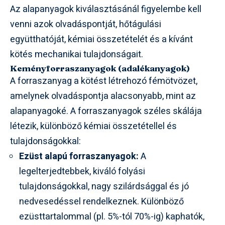
Az alapanyagok kiválasztásánál figyelembe kell
venni azok olvadáspontját, hőtágulási
együtthatóját, kémiai összetételét és a kívánt
kötés mechanikai tulajdonságait.
Keményforraszanyagok (adalékanyagok)
A forraszanyag a kötést létrehozó fémötvözet,
amelynek olvadáspontja alacsonyabb, mint az
alapanyagoké. A forraszanyagok széles skálája
létezik, különböző kémiai összetétellel és
tulajdonságokkal:
Ezüst alapú forraszanyagok:
A
legelterjedtebbek, kiváló folyási
tulajdonságokkal, nagy szilárdsággal és jó
nedvesedéssel rendelkeznek. Különböző
ezüsttartalommal (pl. 5%-tól 70%-ig) kaphatók,