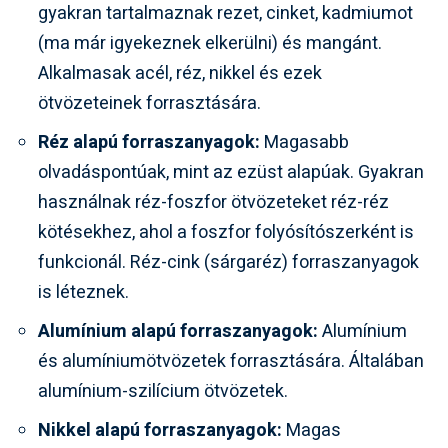
gyakran tartalmaznak rezet, cinket, kadmiumot
(ma már igyekeznek elkerülni) és mangánt.
Alkalmasak acél, réz, nikkel és ezek
ötvözeteinek forrasztására.
Réz alapú forraszanyagok:
Magasabb
olvadáspontúak, mint az ezüst alapúak. Gyakran
használnak réz-foszfor ötvözeteket réz-réz
kötésekhez, ahol a foszfor folyósítószerként is
funkcionál. Réz-cink (sárgaréz) forraszanyagok
is léteznek.
Alumínium alapú forraszanyagok:
Alumínium
és alumíniumötvözetek forrasztására. Általában
alumínium-szilícium ötvözetek.
Nikkel alapú forraszanyagok:
Magas