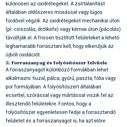
különösen az oxidrétegeket. A zsírtalanítást
általában oldószeres mosással vagy lúgos
fürdővel végzik. Az oxidrétegeket mechanikai úton
(pl. csiszolás, drótkefe) vagy kémiai úton (pácolás)
távolítják el. A frissen tisztított felületeket a lehető
leghamarabb forrasztani kell, hogy elkerüljük az
újbóli oxidációt.
2. Forraszanyag és folyósítószer felvitele
A forraszanyagot különböző formákban lehet
alkalmazni: huzal, pálca, gyűrű, paszta, fólia vagy
por formájában. A folyósítószert általában
ecsettel, szórással vagy mártással viszik fel az
illesztendő felületekre. Fontos, hogy a
folyósítószer egyenletesen fedje a forrasztandó
felületet és a forraszanyagot is, ha azt előre