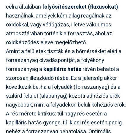
célra általában
folyósítószereket (fluxusokat)
használnak, amelyek kémiailag reagálnak az
oxidokkal, vagy védőgázas, illetve vákuumos
atmoszférában történik a forrasztás, ahol az
oxidképződés eleve megelőzhető.
Amint a felületek tiszták és a hőmérséklet eléri a
forraszanyag olvadáspontját, a folyékony
forraszanyag a
kapilláris hatás
révén behatol a
szorosan illeszkedő résbe. Ez a jelenség akkor
következik be, ha a folyadék (forraszanyag) és a
szilárd felület (alapanyag) közötti adhéziós erők
nagyobbak, mint a folyadékon belüli kohéziós erők.
A rés mérete kritikus: túl nagy rés esetén a
kapilláris hatás gyenge, túl kicsi rés esetén pedig
nehéz a forraszanyag behatolása. Optimális