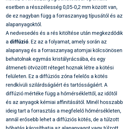
esetben a résszélesség 0,05-0,2 mm között van,
de ez nagyban függ a forraszanyag típusától és az
alapanyagoktól.
A nedvesedés és a rés kitöltése után megkezdődik
a
diffúzió
. Ez az a folyamat, amely során az
alapanyag és a forraszanyag atomjai kölcsönösen
behatolnak egymás kristályrácsába, és egy
átmeneti ötvözött réteget hoznak létre a kötési
felületen. Ez a diffúziós zóna felelős a kötés
rendkívüli szilárdságáért és tartósságáért. A
diffúzió mértéke függ a hőmérséklettől, az időtől
és az anyagok kémiai affinitásától. Minél hosszabb
ideig tart a forrasztás a megfelelő hőmérsékleten,
annál erősebb lehet a diffúziós kötés, de a túlzott
hőhatás károsíthatja az alapanyagot vagy túlzott