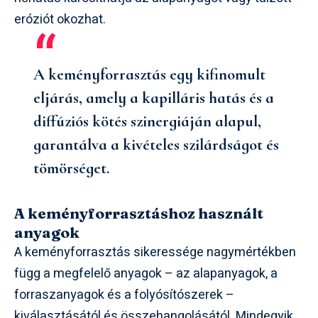
eróziót okozhat.
A keményforrasztás egy kifinomult
eljárás, amely a kapilláris hatás és a
diffúziós kötés szinergiáján alapul,
garantálva a kivételes szilárdságot és
tömörséget.
A keményforrasztáshoz használt
anyagok
A keményforrasztás sikeressége nagymértékben
függ a megfelelő anyagok – az alapanyagok, a
forraszanyagok és a folyósítószerek –
kiválasztásától és összehangolásától. Mindegyik