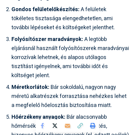
Gondos felületelőkészítés:
A felületek
tökéletes tisztasága elengedhetetlen, ami
további lépéseket és költségeket jelenthet.
Folyósítószer maradványok:
A legtöbb
eljárásnál használt folyósítószerek maradványai
korrozívak lehetnek, és alapos utólagos
tisztítást igényelnek, ami további időt és
költséget jelent.
Méretkorlátok:
Bár sokoldalú, nagyon nagy
méretű alkatrészek forrasztása nehézkes lehet
a megfelelő hőelosztás biztosítása miatt.
Hőérzékeny anyagok:
Bár alacsonyabb
hőmérsékleten zajlik, mint a hegesztés,