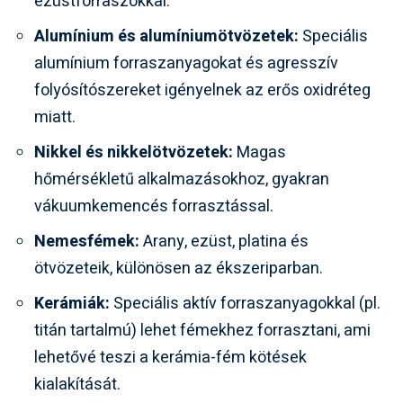
ezüstforraszokkal.
Alumínium és alumíniumötvözetek:
Speciális
alumínium forraszanyagokat és agresszív
folyósítószereket igényelnek az erős oxidréteg
miatt.
Nikkel és nikkelötvözetek:
Magas
hőmérsékletű alkalmazásokhoz, gyakran
vákuumkemencés forrasztással.
Nemesfémek:
Arany, ezüst, platina és
ötvözeteik, különösen az ékszeriparban.
Kerámiák:
Speciális aktív forraszanyagokkal (pl.
titán tartalmú) lehet fémekhez forrasztani, ami
lehetővé teszi a kerámia-fém kötések
kialakítását.