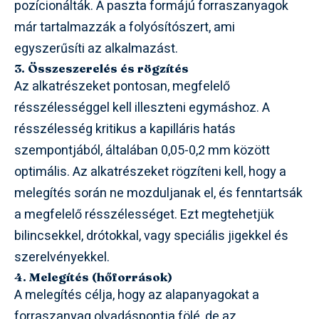
pozícionálták. A paszta formájú forraszanyagok
már tartalmazzák a folyósítószert, ami
egyszerűsíti az alkalmazást.
3. Összeszerelés és rögzítés
Az alkatrészeket pontosan, megfelelő
résszélességgel kell illeszteni egymáshoz. A
résszélesség kritikus a kapilláris hatás
szempontjából, általában 0,05-0,2 mm között
optimális. Az alkatrészeket rögzíteni kell, hogy a
melegítés során ne mozduljanak el, és fenntartsák
a megfelelő résszélességet. Ezt megtehetjük
bilincsekkel, drótokkal, vagy speciális jigekkel és
szerelvényekkel.
4. Melegítés (hőforrások)
A melegítés célja, hogy az alapanyagokat a
forraszanyag olvadáspontja fölé, de az