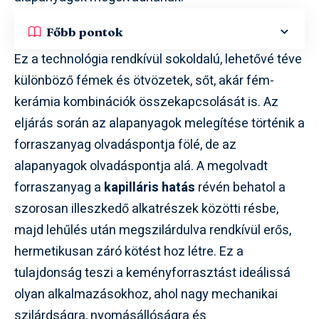
Főbb pontok
Ez a technológia rendkívül sokoldalú, lehetővé téve
különböző fémek és ötvözetek, sőt, akár fém-
kerámia kombinációk összekapcsolását is. Az
eljárás során az alapanyagok melegítése történik a
forraszanyag olvadáspontja fölé, de az
alapanyagok olvadáspontja alá. A megolvadt
forraszanyag a
kapilláris hatás
révén behatol a
szorosan illeszkedő alkatrészek közötti résbe,
majd lehűlés után megszilárdulva rendkívül erős,
hermetikusan záró kötést hoz létre. Ez a
tulajdonság teszi a keményforrasztást ideálissá
olyan alkalmazásokhoz, ahol nagy mechanikai
szilárdságra, nyomásállóságra és