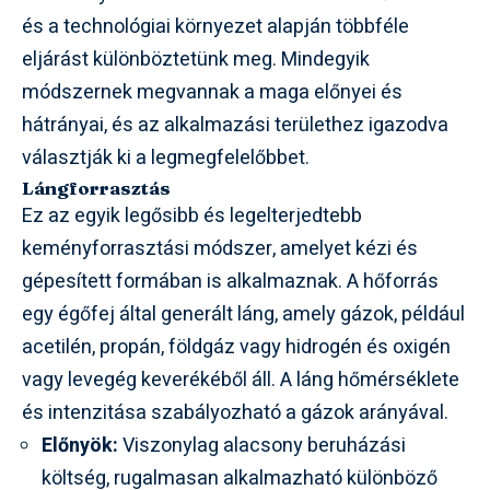
és a technológiai környezet alapján többféle
eljárást különböztetünk meg. Mindegyik
módszernek megvannak a maga előnyei és
hátrányai, és az alkalmazási területhez igazodva
választják ki a legmegfelelőbbet.
Lángforrasztás
Ez az egyik legősibb és legelterjedtebb
keményforrasztási módszer, amelyet kézi és
gépesített formában is alkalmaznak. A hőforrás
egy égőfej által generált láng, amely gázok, például
acetilén, propán, földgáz vagy hidrogén és oxigén
vagy levegég keverékéből áll. A láng hőmérséklete
és intenzitása szabályozható a gázok arányával.
Előnyök:
Viszonylag alacsony beruházási
költség, rugalmasan alkalmazható különböző