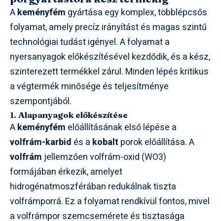
A
keményfém
gyártása egy komplex, többlépcsős
folyamat, amely precíz irányítást és magas szintű
technológiai tudást igényel. A folyamat a
nyersanyagok előkészítésével kezdődik, és a kész,
szinterezett termékkel zárul. Minden lépés kritikus
a végtermék minősége és teljesítménye
szempontjából.
1. Alapanyagok előkészítése
A
keményfém
előállításának első lépése a
volfrám-karbid
és a
kobalt
porok előállítása. A
volfrám
jellemzően volfrám-oxid (WO3)
formájában érkezik, amelyet
hidrogénatmoszférában redukálnak tiszta
volfrámporrá. Ez a folyamat rendkívül fontos, mivel
a volfrámpor szemcsemérete és tisztasága