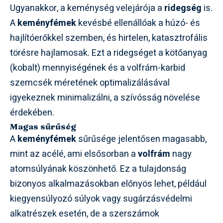
Ugyanakkor, a keménység velejárója a
ridegség
is.
A
keményfémek
kevésbé ellenállóak a húzó- és
hajlítóerőkkel szemben, és hirtelen, katasztrofális
törésre hajlamosak. Ezt a ridegséget a kötőanyag
(kobalt) mennyiségének és a volfrám-karbid
szemcsék méretének optimalizálásával
igyekeznek minimalizálni, a szívósság növelése
érdekében.
Magas sűrűség
A
keményfémek
sűrűsége jelentősen magasabb,
mint az acélé, ami elsősorban a
volfrám
nagy
atomsúlyának köszönhető. Ez a tulajdonság
bizonyos alkalmazásokban előnyös lehet, például
kiegyensúlyozó súlyok vagy sugárzásvédelmi
alkatrészek esetén, de a szerszámok