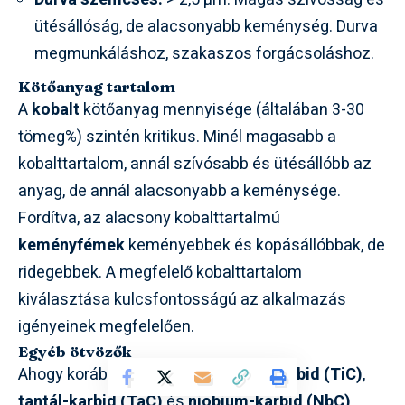
ütésállóság, de alacsonyabb keménység. Durva
megmunkáláshoz, szakaszos forgácsoláshoz.
Kötőanyag tartalom
A
kobalt
kötőanyag mennyisége (általában 3-30
tömeg%) szintén kritikus. Minél magasabb a
kobalttartalom, annál szívósabb és ütésállóbb az
anyag, de annál alacsonyabb a keménysége.
Fordítva, az alacsony kobalttartalmú
keményfémek
keményebbek és kopásállóbbak, de
ridegebbek. A megfelelő kobalttartalom
kiválasztása kulcsfontosságú az alkalmazás
igényeinek megfelelően.
Egyéb ötvözők
Ahogy korábban említettük, a
titán-karbid (TiC)
,
tantál-karbid (TaC)
és
niobium-karbid (NbC)