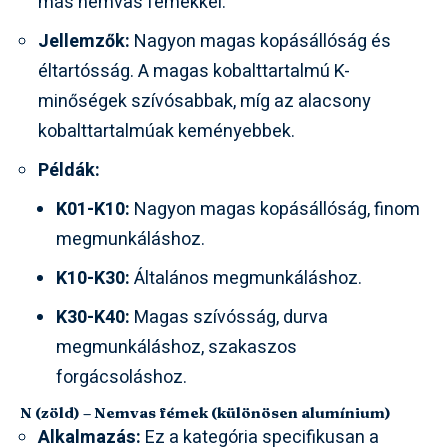
más nemvas fémekkel.
Jellemzők:
Nagyon magas kopásállóság és
éltartósság. A magas kobalttartalmú K-
minőségek szívósabbak, míg az alacsony
kobalttartalmúak keményebbek.
Példák:
K01-K10:
Nagyon magas kopásállóság, finom
megmunkáláshoz.
K10-K30:
Általános megmunkáláshoz.
K30-K40:
Magas szívósság, durva
megmunkáláshoz, szakaszos
forgácsoláshoz.
N (zöld) – Nemvas fémek (különösen alumínium)
Alkalmazás:
Ez a kategória specifikusan a