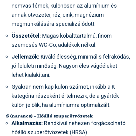
nemvas fémek, különösen az alumínium és
annak ötvözetei, réz, cink, magnézium
megmunkálására specializálódott.
Összetétel:
Magas kobalttartalmú, finom
szemcsés WC-Co, adalékok nélkül.
Jellemzők:
Kiváló élesség, minimális felrakódás,
jó felületi minőség. Nagyon éles vágóéleket
lehet kialakítani.
Gyakran nem kap külön számot, inkább a K
kategória részeként értelmezik, de a gyártók
külön jelölik, ha alumíniumra optimalizált.
S (narancs) – Hőálló szuperötvözetek
Alkalmazás:
Rendkívül nehezen forgácsolható
hőálló szuperötvözetek (HRSA)