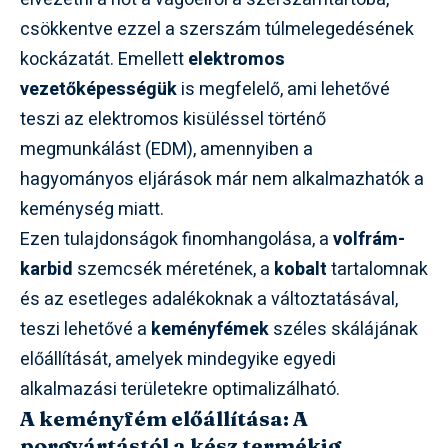
csökkentve ezzel a szerszám túlmelegedésének
kockázatát. Emellett
elektromos
vezetőképességük
is megfelelő, ami lehetővé
teszi az elektromos kisüléssel történő
megmunkálást (EDM), amennyiben a
hagyományos eljárások már nem alkalmazhatók a
keménység miatt.
Ezen tulajdonságok finomhangolása, a
volfrám-
karbid
szemcsék méretének, a
kobalt
tartalomnak
és az esetleges adalékoknak a változtatásával,
teszi lehetővé a
keményfémek
széles skálájának
előállítását, amelyek mindegyike egyedi
alkalmazási területekre optimalizálható.
A keményfém előállítása: A
porgyártástól a kész termékig