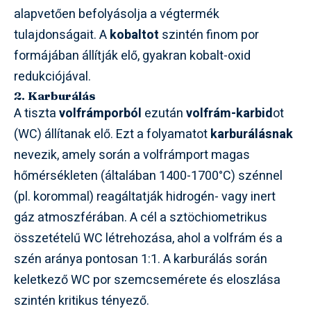
alapvetően befolyásolja a végtermék
tulajdonságait. A
kobaltot
szintén finom por
formájában állítják elő, gyakran kobalt-oxid
redukciójával.
2. Karburálás
A tiszta
volfrámporból
ezután
volfrám-karbid
ot
(WC) állítanak elő. Ezt a folyamatot
karburálásnak
nevezik, amely során a volfrámport magas
hőmérsékleten (általában 1400-1700°C) szénnel
(pl. korommal) reagáltatják hidrogén- vagy inert
gáz atmoszférában. A cél a sztöchiometrikus
összetételű WC létrehozása, ahol a volfrám és a
szén aránya pontosan 1:1. A karburálás során
keletkező WC por szemcsemérete és eloszlása
szintén kritikus tényező.