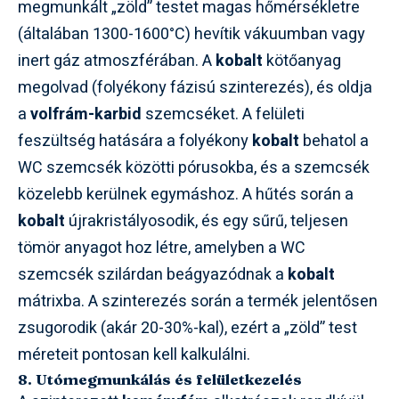
megmunkált „zöld” testet magas hőmérsékletre
(általában 1300-1600°C) hevítik vákuumban vagy
inert gáz atmoszférában. A
kobalt
kötőanyag
megolvad (folyékony fázisú szinterezés), és oldja
a
volfrám-karbid
szemcséket. A felületi
feszültség hatására a folyékony
kobalt
behatol a
WC szemcsék közötti pórusokba, és a szemcsék
közelebb kerülnek egymáshoz. A hűtés során a
kobalt
újrakristályosodik, és egy sűrű, teljesen
tömör anyagot hoz létre, amelyben a WC
szemcsék szilárdan beágyazódnak a
kobalt
mátrixba. A szinterezés során a termék jelentősen
zsugorodik (akár 20-30%-kal), ezért a „zöld” test
méreteit pontosan kell kalkulálni.
8. Utómegmunkálás és felületkezelés