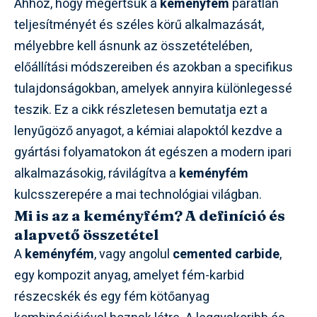
Ahhoz, hogy megértsük a
keményfém
páratlan
teljesítményét és széles körű alkalmazását,
mélyebbre kell ásnunk az összetételében,
előállítási módszereiben és azokban a specifikus
tulajdonságokban, amelyek annyira különlegessé
teszik. Ez a cikk részletesen bemutatja ezt a
lenyűgöző anyagot, a kémiai alapoktól kezdve a
gyártási folyamatokon át egészen a modern ipari
alkalmazásokig, rávilágítva a
keményfém
kulcsszerepére a mai technológiai világban.
Mi is az a keményfém? A definíció és
alapvető összetétel
A
keményfém
, vagy angolul
cemented carbide
,
egy kompozit anyag, amelyet fém-karbid
részecskék és egy fém kötőanyag