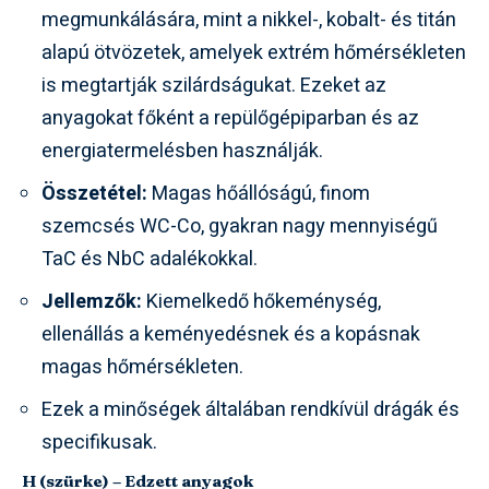
megmunkálására, mint a nikkel-, kobalt- és titán
alapú ötvözetek, amelyek extrém hőmérsékleten
is megtartják szilárdságukat. Ezeket az
anyagokat főként a repülőgépiparban és az
energiatermelésben használják.
Összetétel:
Magas hőállóságú, finom
szemcsés WC-Co, gyakran nagy mennyiségű
TaC és NbC adalékokkal.
Jellemzők:
Kiemelkedő hőkeménység,
ellenállás a keményedésnek és a kopásnak
magas hőmérsékleten.
Ezek a minőségek általában rendkívül drágák és
specifikusak.
H (szürke) – Edzett anyagok