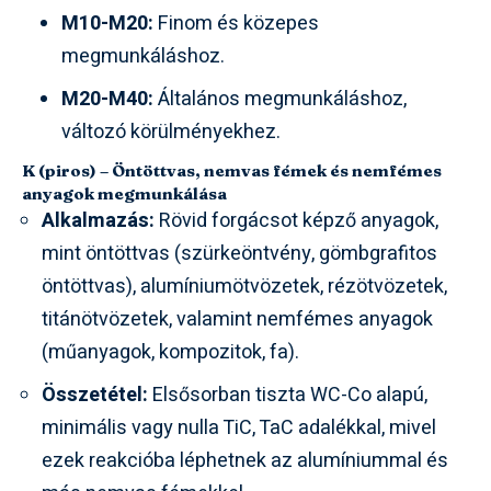
M10-M20:
Finom és közepes
megmunkáláshoz.
M20-M40:
Általános megmunkáláshoz,
változó körülményekhez.
K (piros) – Öntöttvas, nemvas fémek és nemfémes
anyagok megmunkálása
Alkalmazás:
Rövid forgácsot képző anyagok,
mint öntöttvas (szürkeöntvény, gömbgrafitos
öntöttvas), alumíniumötvözetek, rézötvözetek,
titánötvözetek, valamint nemfémes anyagok
(műanyagok, kompozitok, fa).
Összetétel:
Elsősorban tiszta WC-Co alapú,
minimális vagy nulla TiC, TaC adalékkal, mivel
ezek reakcióba léphetnek az alumíniummal és