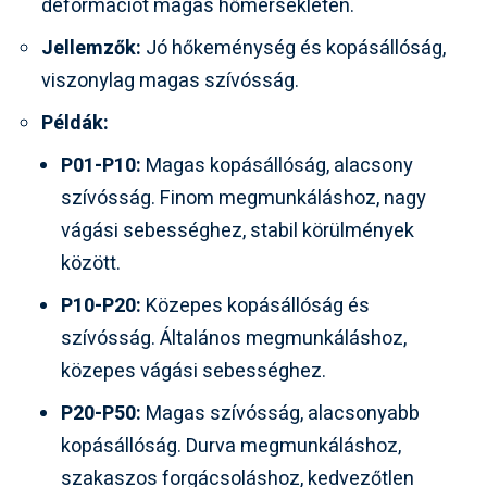
deformációt magas hőmérsékleten.
Jellemzők:
Jó hőkeménység és kopásállóság,
viszonylag magas szívósság.
Példák:
P01-P10:
Magas kopásállóság, alacsony
szívósság. Finom megmunkáláshoz, nagy
vágási sebességhez, stabil körülmények
között.
P10-P20:
Közepes kopásállóság és
szívósság. Általános megmunkáláshoz,
közepes vágási sebességhez.
P20-P50:
Magas szívósság, alacsonyabb
kopásállóság. Durva megmunkáláshoz,
szakaszos forgácsoláshoz, kedvezőtlen