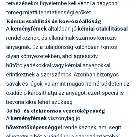
tervezésekor figyelembe kell venni a nagyobb
tömeg miatti tehetetlenségi erőket.
Kémiai stabilitás és korrózióállóság
A
keményfémek
általában jó
kémiai stabilitással
rendelkeznek, és ellenállnak számos korrozív
anyagnak. Ez a tulajdonság különösen fontos
olyan környezetekben, ahol agresszív
hűtőfolyadékokkal vagy kémiai anyagokkal
érintkeznek a szerszámok. Azonban bizonyos
savak és lúgok, valamint magas hőmérsékleten az
oxidáció károsíthatja az anyagot, ezért speciális
bevonatokra lehet szükség.
Jó hő- és elektromos vezetőképesség
A
keményfémek
viszonylag jó
hővezetőképességgel
rendelkeznek, ami segít
elvezetni a hőt a vágóélről a szerszámtartóba,