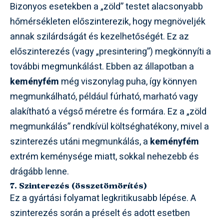
Bizonyos esetekben a „zöld” testet alacsonyabb
hőmérsékleten előszinterezik, hogy megnöveljék
annak szilárdságát és kezelhetőségét. Ez az
előszinterezés (vagy „presintering”) megkönnyíti a
további megmunkálást. Ebben az állapotban a
keményfém
még viszonylag puha, így könnyen
megmunkálható, például fúrható, marható vagy
alakítható a végső méretre és formára. Ez a „zöld
megmunkálás” rendkívül költséghatékony, mivel a
szinterezés utáni megmunkálás, a
keményfém
extrém keménysége miatt, sokkal nehezebb és
drágább lenne.
7. Szinterezés (összetömörítés)
Ez a gyártási folyamat legkritikusabb lépése. A
szinterezés során a préselt és adott esetben