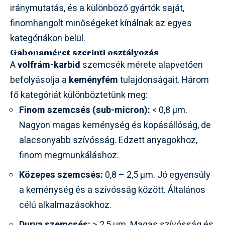
iránymutatás, és a különböző gyártók saját,
finomhangolt minőségeket kínálnak az egyes
kategóriákon belül.
Gabonaméret szerinti osztályozás
A
volfrám-karbid
szemcsék mérete alapvetően
befolyásolja a
keményfém
tulajdonságait. Három
fő kategóriát különböztetünk meg:
Finom szemcsés (sub-micron):
< 0,8 µm.
Nagyon magas keménység és kopásállóság, de
alacsonyabb szívósság. Edzett anyagokhoz,
finom megmunkáláshoz.
Közepes szemcsés:
0,8 – 2,5 µm. Jó egyensúly
a keménység és a szívósság között. Általános
célú alkalmazásokhoz.
Durva szemcsés:
> 2,5 µm. Magas szívósság és