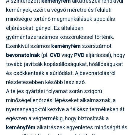
A szinterezett
keményfém
alkatrészek rendkívül
kemények, ezért a végső méretre és felületi
minőségre történő megmunkálásuk speciális
eljárásokat igényel. Ez általában
gyémántszerszámos köszörüléssel történik.
Ezenkívül számos
keményfém
szerszámot
bevonatolnak
(pl.
CVD
vagy
PVD
eljárással), hogy
tovább javítsák kopásállóságukat, hőállóságukat
és csökkentsék a súrlódást. A bevonatolásról
részletesebben később lesz szó.
A teljes gyártási folyamat során szigorú
minőségellenőrzési lépéseket alkalmaznak, a
nyersanyagoktól kezdve a félkész termékeken át
egészen a végtermékig, hogy biztosítsák a
keményfém
alkatrészek egyenletes minőségét és