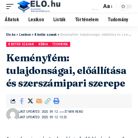
Aa
Állatok
Lexikon
Listák
Történelem
Tudomány
Elo.hu
>
Lexikon
>
K betűs szavak
>
Keményfém: tulajdonságai, előállítása és szerszámipari szerepe
K BETŰS SZAVAK
KÉMIA
TECHNIKA
Keményfém:
tulajdonságai, előállítása
és szerszámipari szerepe
LAST UPDATED: 2025. 09. 12.
37 MIN READ
LAST UPDATED: 2025. 09. 12. 13:25