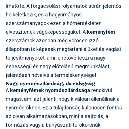
írható le. A forgácsolási folyamatok során jelentős
hő keletkezik, és a hagyományos
szerszámanyagok ezen a hőmérsékleten
elveszítenék vágóképességüket. A
keményfém
szerszámok azonban még vörösen izzó
állapotban is képesek megtartani élüket és vágási
teljesítményüket, ami lehetővé teszi a nagy
sebességű és nagy előtolású megmunkálást,
jelentősen növelve a termelékenységet.
Nagy nyomószilárdság, de ridegség
A
keményfémek
nyomószilárdsága
rendkívül
magas, ami azt jelenti, hogy kiválóan ellenállnak a
nyomóerőknek. Ez a tulajdonság különösen fontos
az olyan alkalmazásokban, mint a sajtolás, a
formázás vagy a bányászati fúrókoronák.