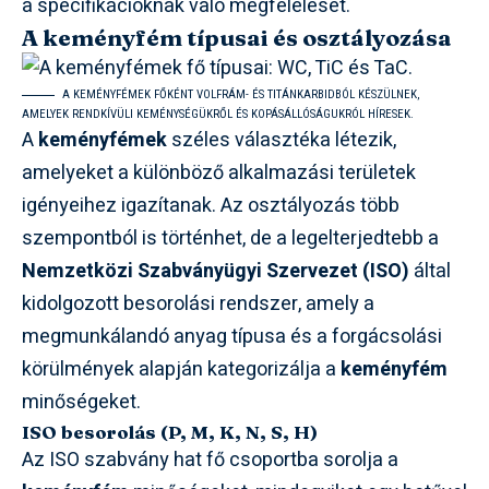
a specifikációknak való megfelelését.
A keményfém típusai és osztályozása
A KEMÉNYFÉMEK FŐKÉNT VOLFRÁM- ÉS TITÁNKARBIDBÓL KÉSZÜLNEK,
AMELYEK RENDKÍVÜLI KEMÉNYSÉGÜKRŐL ÉS KOPÁSÁLLÓSÁGUKRÓL HÍRESEK.
A
keményfémek
széles választéka létezik,
amelyeket a különböző alkalmazási területek
igényeihez igazítanak. Az osztályozás több
szempontból is történhet, de a legelterjedtebb a
Nemzetközi Szabványügyi Szervezet (ISO)
által
kidolgozott besorolási rendszer, amely a
megmunkálandó anyag típusa és a forgácsolási
körülmények alapján kategorizálja a
keményfém
minőségeket.
ISO besorolás (P, M, K, N, S, H)
Az ISO szabvány hat fő csoportba sorolja a