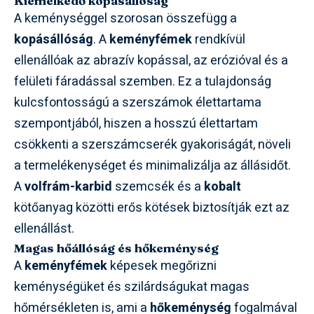
Kiemelkedő kopásállóság
A keménységgel szorosan összefügg a
kopásállóság
. A
keményfémek
rendkívül
ellenállóak az abrazív kopással, az erózióval és a
felületi fáradással szemben. Ez a tulajdonság
kulcsfontosságú a szerszámok élettartama
szempontjából, hiszen a hosszú élettartam
csökkenti a szerszámcserék gyakoriságát, növeli
a termelékenységet és minimalizálja az állásidőt.
A
volfrám-karbid
szemcsék és a
kobalt
kötőanyag közötti erős kötések biztosítják ezt az
ellenállást.
Magas hőállóság és hőkeménység
A
keményfémek
képesek megőrizni
keménységüket és szilárdságukat magas
hőmérsékleten is, ami a
hőkeménység
fogalmával