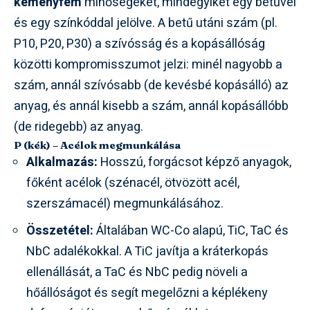
keményfém
minőségeket, mindegyiket egy betűvel
és egy színkóddal jelölve. A betű utáni szám (pl.
P10, P20, P30) a szívósság és a kopásállóság
közötti kompromisszumot jelzi: minél nagyobb a
szám, annál szívósabb (de kevésbé kopásálló) az
anyag, és annál kisebb a szám, annál kopásállóbb
(de ridegebb) az anyag.
P (kék) – Acélok megmunkálása
Alkalmazás:
Hosszú, forgácsot képző anyagok,
főként acélok (szénacél, ötvözött acél,
szerszámacél) megmunkálásához.
Összetétel:
Általában WC-Co alapú, TiC, TaC és
NbC adalékokkal. A TiC javítja a kráterkopás
ellenállását, a TaC és NbC pedig növeli a
hőállóságot és segít megelőzni a képlékeny