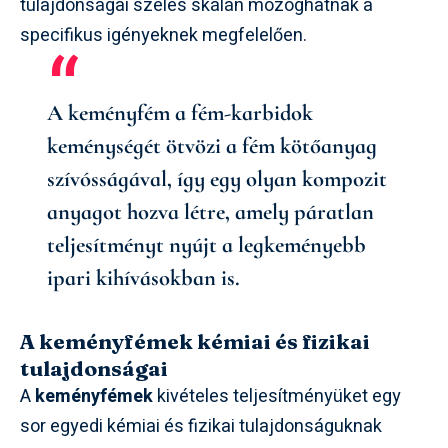
tulajdonságai széles skálán mozoghatnak a
specifikus igényeknek megfelelően.
A keményfém a fém-karbidok
keménységét ötvözi a fém kötőanyag
szívósságával, így egy olyan kompozit
anyagot hozva létre, amely páratlan
teljesítményt nyújt a legkeményebb
ipari kihívásokban is.
A keményfémek kémiai és fizikai
tulajdonságai
A
keményfémek
kivételes teljesítményüket egy
sor egyedi kémiai és fizikai tulajdonságuknak