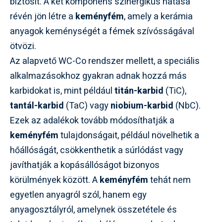
biztosít. A két komponens szinergikus hatása
révén jön létre a
keményfém
, amely a kerámia
anyagok keménységét a fémek szívósságával
ötvözi.
Az alapvető WC-Co rendszer mellett, a speciális
alkalmazásokhoz gyakran adnak hozzá más
karbidokat is, mint például
titán-karbid
(TiC),
tantál-karbid
(TaC) vagy
niobium-karbid
(NbC).
Ezek az adalékok tovább módosíthatják a
keményfém
tulajdonságait, például növelhetik a
hőállóságát, csökkenthetik a súrlódást vagy
javíthatják a kopásállóságot bizonyos
körülmények között. A
keményfém
tehát nem
egyetlen anyagról szól, hanem egy
anyagosztályról, amelynek összetétele és