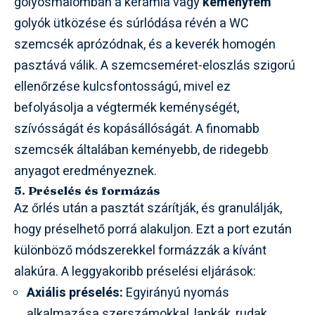
golyósmalomban a kerámia vagy
keményfém
golyók ütközése és súrlódása révén a WC
szemcsék aprózódnak, és a keverék homogén
pasztává válik. A szemcseméret-eloszlás szigorú
ellenőrzése kulcsfontosságú, mivel ez
befolyásolja a végtermék keménységét,
szívósságát és kopásállóságát. A finomabb
szemcsék általában keményebb, de ridegebb
anyagot eredményeznek.
5. Préselés és formázás
Az őrlés után a pasztát szárítják, és granulálják,
hogy préselhető porrá alakuljon. Ezt a port ezután
különböző módszerekkel formázzák a kívánt
alakúra. A leggyakoribb préselési eljárások:
Axiális préselés:
Egyirányú nyomás
alkalmazása szerszámokkal, lapkák, rudak