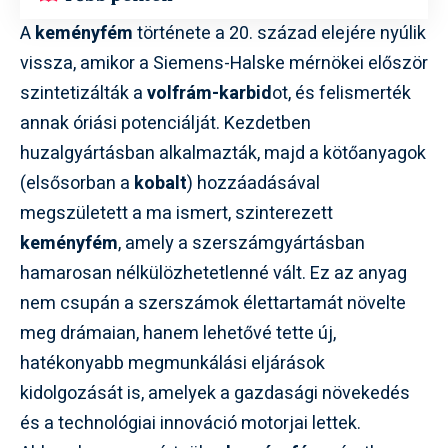
A
keményfém
története a 20. század elejére nyúlik
vissza, amikor a Siemens-Halske mérnökei először
szintetizálták a
volfrám-karbid
ot, és felismerték
annak óriási potenciálját. Kezdetben
huzalgyártásban alkalmazták, majd a kötőanyagok
(elsősorban a
kobalt
) hozzáadásával
megszületett a ma ismert, szinterezett
keményfém
, amely a szerszámgyártásban
hamarosan nélkülözhetetlenné vált. Ez az anyag
nem csupán a szerszámok élettartamát növelte
meg drámaian, hanem lehetővé tette új,
hatékonyabb megmunkálási eljárások
kidolgozását is, amelyek a gazdasági növekedés
és a technológiai innováció motorjai lettek.