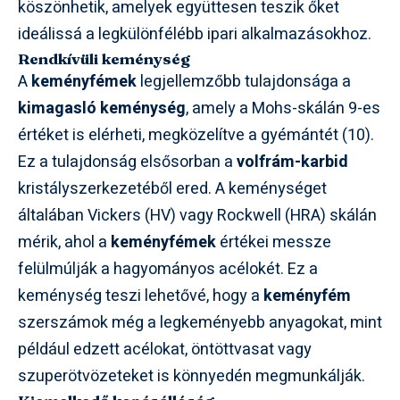
köszönhetik, amelyek együttesen teszik őket
ideálissá a legkülönfélébb ipari alkalmazásokhoz.
Rendkívüli keménység
A
keményfémek
legjellemzőbb tulajdonsága a
kimagasló keménység
, amely a Mohs-skálán 9-es
értéket is elérheti, megközelítve a gyémántét (10).
Ez a tulajdonság elsősorban a
volfrám-karbid
kristályszerkezetéből ered. A keménységet
általában Vickers (HV) vagy Rockwell (HRA) skálán
mérik, ahol a
keményfémek
értékei messze
felülmúlják a hagyományos acélokét. Ez a
keménység teszi lehetővé, hogy a
keményfém
szerszámok még a legkeményebb anyagokat, mint
például edzett acélokat, öntöttvasat vagy
szuperötvözeteket is könnyedén megmunkálják.