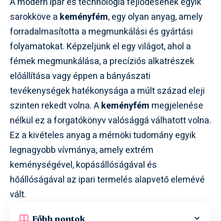
A modern ipar és technológia fejlődésének egyik
sarokköve a
keményfém
, egy olyan anyag, amely
forradalmasította a megmunkálási és gyártási
folyamatokat. Képzeljünk el egy világot, ahol a
fémek megmunkálása, a precíziós alkatrészek
előállítása vagy éppen a bányászati
tevékenységek hatékonysága a múlt század eleji
szinten rekedt volna. A
keményfém
megjelenése
nélkül ez a forgatókönyv valósággá válhatott volna.
Ez a kivételes anyag a mérnöki tudomány egyik
legnagyobb vívmánya, amely extrém
keménységével, kopásállóságával és
hőállóságával az ipari termelés alapvető elemévé
vált.
Főbb pontok