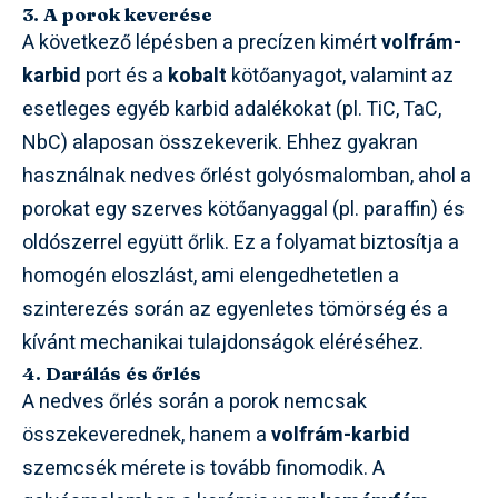
3. A porok keverése
A következő lépésben a precízen kimért
volfrám-
karbid
port és a
kobalt
kötőanyagot, valamint az
esetleges egyéb karbid adalékokat (pl. TiC, TaC,
NbC) alaposan összekeverik. Ehhez gyakran
használnak nedves őrlést golyósmalomban, ahol a
porokat egy szerves kötőanyaggal (pl. paraffin) és
oldószerrel együtt őrlik. Ez a folyamat biztosítja a
homogén eloszlást, ami elengedhetetlen a
szinterezés során az egyenletes tömörség és a
kívánt mechanikai tulajdonságok eléréséhez.
4. Darálás és őrlés
A nedves őrlés során a porok nemcsak
összekeverednek, hanem a
volfrám-karbid
szemcsék mérete is tovább finomodik. A