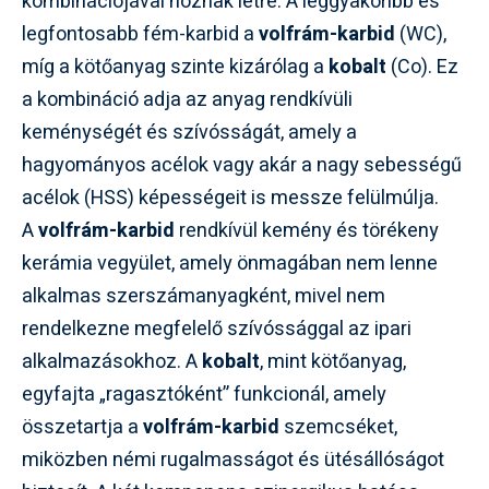
kombinációjával hoznak létre. A leggyakoribb és
legfontosabb fém-karbid a
volfrám-karbid
(WC),
míg a kötőanyag szinte kizárólag a
kobalt
(Co). Ez
a kombináció adja az anyag rendkívüli
keménységét és szívósságát, amely a
hagyományos acélok vagy akár a nagy sebességű
acélok (HSS) képességeit is messze felülmúlja.
A
volfrám-karbid
rendkívül kemény és törékeny
kerámia vegyület, amely önmagában nem lenne
alkalmas szerszámanyagként, mivel nem
rendelkezne megfelelő szívóssággal az ipari
alkalmazásokhoz. A
kobalt
, mint kötőanyag,
egyfajta „ragasztóként” funkcionál, amely
összetartja a
volfrám-karbid
szemcséket,
miközben némi rugalmasságot és ütésállóságot