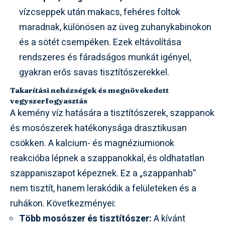
vízcseppek után makacs, fehéres foltok
maradnak, különösen az üveg zuhanykabinokon
és a sötét csempéken. Ezek eltávolítása
rendszeres és fáradságos munkát igényel,
gyakran erős savas tisztítószerekkel.
Takarítási nehézségek és megnövekedett
vegyszerfogyasztás
A kemény víz hatására a tisztítószerek, szappanok
és mosószerek hatékonysága drasztikusan
csökken. A kalcium- és magnéziumionok
reakcióba lépnek a szappanokkal, és oldhatatlan
szappaniszapot képeznek. Ez a „szappanhab”
nem tisztít, hanem lerakódik a felületeken és a
ruhákon. Következményei:
Több mosószer és tisztítószer:
A kívánt