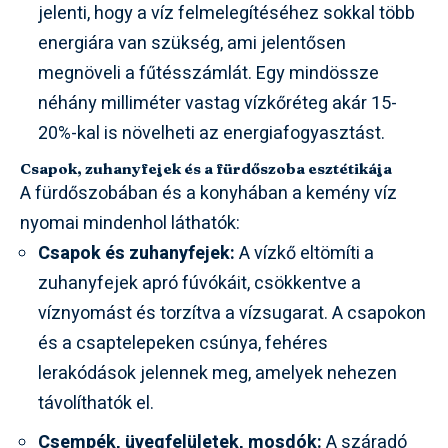
jelenti, hogy a víz felmelegítéséhez sokkal több
energiára van szükség, ami jelentősen
megnöveli a fűtésszámlát. Egy mindössze
néhány milliméter vastag vízkőréteg akár 15-
20%-kal is növelheti az energiafogyasztást.
Csapok, zuhanyfejek és a fürdőszoba esztétikája
A fürdőszobában és a konyhában a kemény víz
nyomai mindenhol láthatók:
Csapok és zuhanyfejek:
A vízkő eltömíti a
zuhanyfejek apró fúvókáit, csökkentve a
víznyomást és torzítva a vízsugarat. A csapokon
és a csaptelepeken csúnya, fehéres
lerakódások jelennek meg, amelyek nehezen
távolíthatók el.
Csempék, üvegfelületek, mosdók:
A száradó