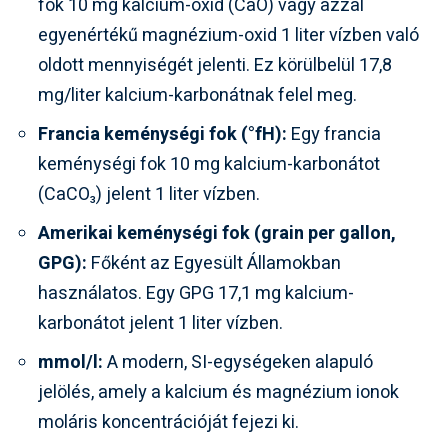
fok 10 mg kalcium-oxid (CaO) vagy azzal
egyenértékű magnézium-oxid 1 liter vízben való
oldott mennyiségét jelenti. Ez körülbelül 17,8
mg/liter kalcium-karbonátnak felel meg.
Francia keménységi fok (°fH):
Egy francia
keménységi fok 10 mg kalcium-karbonátot
(CaCO₃) jelent 1 liter vízben.
Amerikai keménységi fok (grain per gallon,
GPG):
Főként az Egyesült Államokban
használatos. Egy GPG 17,1 mg kalcium-
karbonátot jelent 1 liter vízben.
mmol/l:
A modern, SI-egységeken alapuló
jelölés, amely a kalcium és magnézium ionok
moláris koncentrációját fejezi ki.