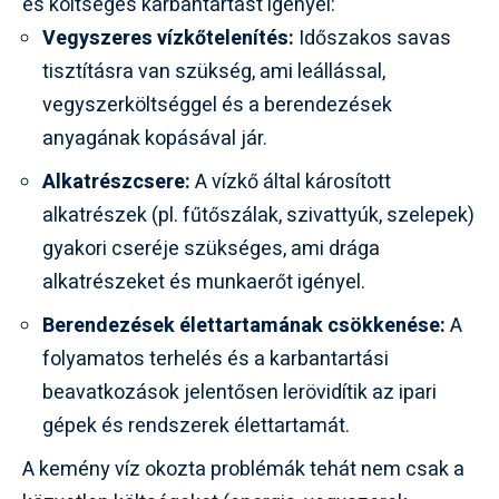
és költséges karbantartást igényel:
Vegyszeres vízkőtelenítés:
Időszakos savas
tisztításra van szükség, ami leállással,
vegyszerköltséggel és a berendezések
anyagának kopásával jár.
Alkatrészcsere:
A vízkő által károsított
alkatrészek (pl. fűtőszálak, szivattyúk, szelepek)
gyakori cseréje szükséges, ami drága
alkatrészeket és munkaerőt igényel.
Berendezések élettartamának csökkenése:
A
folyamatos terhelés és a karbantartási
beavatkozások jelentősen lerövidítik az ipari
gépek és rendszerek élettartamát.
A kemény víz okozta problémák tehát nem csak a