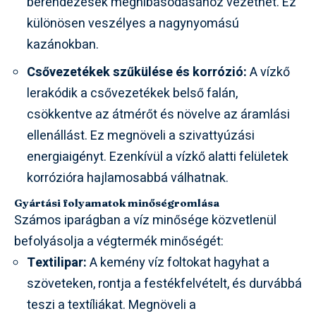
berendezések meghibásodásához vezethet. Ez
különösen veszélyes a nagynyomású
kazánokban.
Csővezetékek szűkülése és korrózió:
A vízkő
lerakódik a csővezetékek belső falán,
csökkentve az átmérőt és növelve az áramlási
ellenállást. Ez megnöveli a szivattyúzási
energiaigényt. Ezenkívül a vízkő alatti felületek
korrózióra hajlamosabbá válhatnak.
Gyártási folyamatok minőségromlása
Számos iparágban a víz minősége közvetlenül
befolyásolja a végtermék minőségét:
Textilipar:
A kemény víz foltokat hagyhat a
szöveteken, rontja a festékfelvételt, és durvábbá
teszi a textíliákat. Megnöveli a