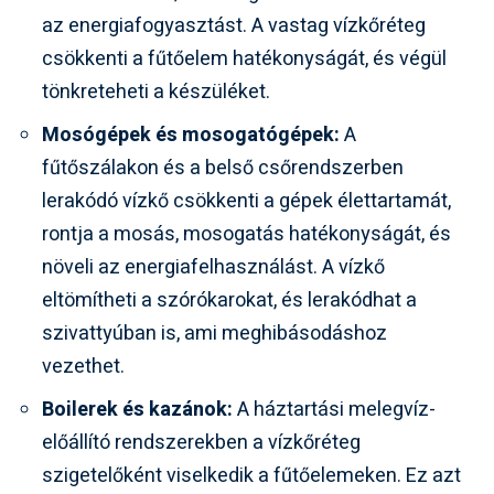
az energiafogyasztást. A vastag vízkőréteg
csökkenti a fűtőelem hatékonyságát, és végül
tönkreteheti a készüléket.
Mosógépek és mosogatógépek:
A
fűtőszálakon és a belső csőrendszerben
lerakódó vízkő csökkenti a gépek élettartamát,
rontja a mosás, mosogatás hatékonyságát, és
növeli az energiafelhasználást. A vízkő
eltömítheti a szórókarokat, és lerakódhat a
szivattyúban is, ami meghibásodáshoz
vezethet.
Boilerek és kazánok:
A háztartási melegvíz-
előállító rendszerekben a vízkőréteg
szigetelőként viselkedik a fűtőelemeken. Ez azt