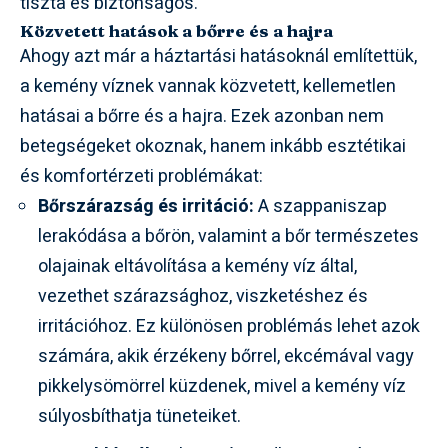
tiszta és biztonságos.
Közvetett hatások a bőrre és a hajra
Ahogy azt már a háztartási hatásoknál említettük,
a kemény víznek vannak közvetett, kellemetlen
hatásai a bőrre és a hajra. Ezek azonban nem
betegségeket okoznak, hanem inkább esztétikai
és komfortérzeti problémákat:
Bőrszárazság és irritáció:
A szappaniszap
lerakódása a bőrön, valamint a bőr természetes
olajainak eltávolítása a kemény víz által,
vezethet szárazsághoz, viszketéshez és
irritációhoz. Ez különösen problémás lehet azok
számára, akik érzékeny bőrrel, ekcémával vagy
pikkelysömörrel küzdenek, mivel a kemény víz
súlyosbíthatja tüneteiket.