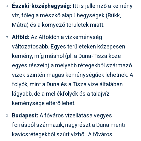
Északi-középhegység:
Itt is jellemző a kemény
víz, főleg a mészkő alapú hegységek (Bükk,
Mátra) és a környező területek miatt.
Alföld:
Az Alföldön a vízkeménység
változatosabb. Egyes területeken közepesen
kemény, míg máshol (pl. a Duna-Tisza köze
egyes részein) a mélyebb rétegekből származó
vizek szintén magas keménységűek lehetnek. A
folyók, mint a Duna és a Tisza vize általában
lágyabb, de a mellékfolyók és a talajvíz
keménysége eltérő lehet.
Budapest:
A főváros vízellátása vegyes
forrásból származik, nagyrészt a Duna menti
kavicsrétegekből szűrt vízből. A fővárosi