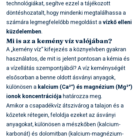
technológiákat, segítve ezzel a tájékozott
döntéshozatalt, hogy mindenki megtalálhassa a
számára legmegfelelőbb megoldást a
vízkő elleni
küzdelemben
.
Mi is az a kemény víz valójában?
A „kemény víz” kifejezés a köznyelvben gyakran
használatos, de mit is jelent pontosan a kémia és
a vízellátás szempontjából? A víz keménységét
elsősorban a benne oldott ásványi anyagok,
különösen a
kalcium (Ca²⁺) és magnézium (Mg²⁺)
ionok koncentrációja
határozza meg.
Amikor a csapadékvíz átszivárog a talajon és a
kőzetek rétegein, feloldja ezeket az ásványi
anyagokat, különösen a mészkőben (kalcium-
karbonát) és dolomitban (kalcium-magnézium-