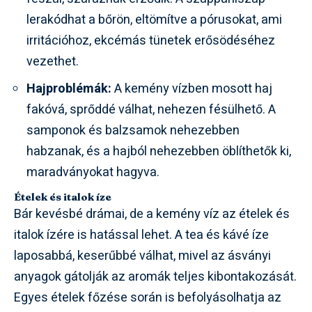
lerakódhat a bőrön, eltömítve a pórusokat, ami
irritációhoz, ekcémás tünetek erősödéséhez
vezethet.
Hajproblémák:
A kemény vízben mosott haj
fakóvá, sprőddé válhat, nehezen fésülhető. A
samponok és balzsamok nehezebben
habzanak, és a hajból nehezebben öblíthetők ki,
maradványokat hagyva.
Ételek és italok íze
Bár kevésbé drámai, de a kemény víz az ételek és
italok ízére is hatással lehet. A tea és kávé íze
laposabbá, keserűbbé válhat, mivel az ásványi
anyagok gátolják az aromák teljes kibontakozását.
Egyes ételek főzése során is befolyásolhatja az