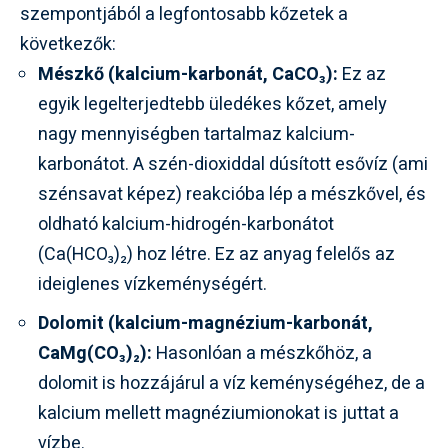
szempontjából a legfontosabb kőzetek a
következők:
Mészkő (kalcium-karbonát, CaCO₃):
Ez az
egyik legelterjedtebb üledékes kőzet, amely
nagy mennyiségben tartalmaz kalcium-
karbonátot. A szén-dioxiddal dúsított esővíz (ami
szénsavat képez) reakcióba lép a mészkővel, és
oldható kalcium-hidrogén-karbonátot
(Ca(HCO₃)₂) hoz létre. Ez az anyag felelős az
ideiglenes vízkeménységért.
Dolomit (kalcium-magnézium-karbonát,
CaMg(CO₃)₂):
Hasonlóan a mészkőhöz, a
dolomit is hozzájárul a víz keménységéhez, de a
kalcium mellett magnéziumionokat is juttat a
vízbe.