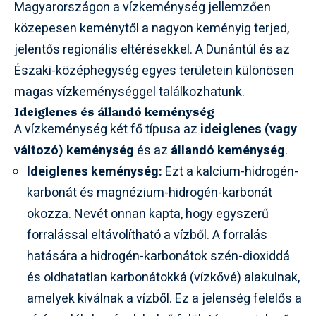
Magyarországon a vízkeménység jellemzően
közepesen keménytől a nagyon keményig terjed,
jelentős regionális eltérésekkel. A Dunántúl és az
Északi-középhegység egyes területein különösen
magas vízkeménységgel találkozhatunk.
Ideiglenes és állandó keménység
A vízkeménység két fő típusa az
ideiglenes (vagy
változó) keménység
és az
állandó keménység
.
Ideiglenes keménység:
Ezt a kalcium-hidrogén-
karbonát és magnézium-hidrogén-karbonát
okozza. Nevét onnan kapta, hogy egyszerű
forralással eltávolítható a vízből. A forralás
hatására a hidrogén-karbonátok szén-dioxiddá
és oldhatatlan karbonátokká (vízkővé) alakulnak,
amelyek kiválnak a vízből. Ez a jelenség felelős a