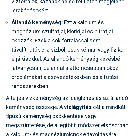
vízforralók, kazánok belső felületén megjelenő
lerakódásokért.
Állandó keménység:
Ezt a kalcium és
magnézium szulfátjai, kloridjai és nitrátjai
okozzák. Ezek a sók forralással sem
távolíthatók el a vízből, csak kémiai vagy fizikai
eljárásokkal. Az állandó keménység kevésbé
látványosan, de annál alattomosabban okoz
problémákat a csővezetékekben és a fűtési
rendszerekben.
A teljes vízkeménység az ideiglenes és az állandó
keménység összege. A
vízlágyítás
célja mindkét
típusú keménység csökkentése vagy
megszüntetése, de a legtöbb módszer elsősorban
a kalcium- és magnéziumionok eltávolítására