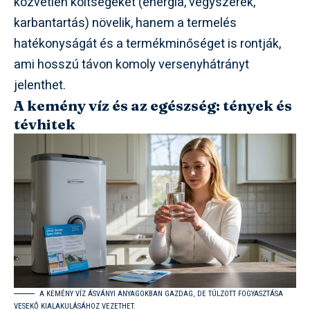
közvetlen költségeket (energia, vegyszerek,
karbantartás) növelik, hanem a termelés
hatékonyságát és a termékminőséget is rontják,
ami hosszú távon komoly versenyhátrányt
jelenthet.
A kemény víz és az egészség: tények és
tévhitek
A KEMÉNY VÍZ ÁSVÁNYI ANYAGOKBAN GAZDAG, DE TÚLZOTT FOGYASZTÁSA
VESEKŐ KIALAKULÁSÁHOZ VEZETHET.