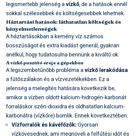
legismertebb jelenség a
vízkő
, de a hatások ennél
sokkal szélesebbek és költségesebbek lehetnek.
Háztartási hatások: láthatatlan költségek és
kényelmetlenségek
A háztartásokban a kemény víz számos
bosszúságot és extra kiadást generál, gyakran
anélkül, hogy tudatosulna bennünk a kiváltó ok.
A vízkő pusztító ereje a gépekben
A legszembetűnőbb probléma a
vízkő lerakódása
a fűtőszálakon és a vízvezetékekben. Ez a
jelenség a melegítés hatására következik be,
amikor a vízben oldott kalcium-hidrogén-karbonát
forraláskor szén-dioxidra és oldhatatlan kalcium-
karbonátra (vízkőre) bomlik. Ennek következtében:
Vízforralók és kávéfőzők:
Gyorsan
vízkövesednek, ami megnöveli a felfűtési időt és