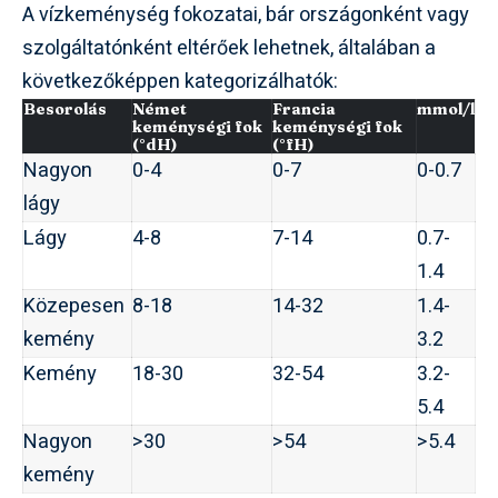
A vízkeménység fokozatai, bár országonként vagy
szolgáltatónként eltérőek lehetnek, általában a
következőképpen kategorizálhatók:
Besorolás
Német
Francia
mmol/l
keménységi fok
keménységi fok
(°dH)
(°fH)
Nagyon
0-4
0-7
0-0.7
lágy
Lágy
4-8
7-14
0.7-
1.4
Közepesen
8-18
14-32
1.4-
kemény
3.2
Kemény
18-30
32-54
3.2-
5.4
Nagyon
>30
>54
>5.4
kemény