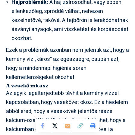
Hajproblémák:
A haj zsírosodhat, vagy éppen
ellenkezőleg, sprőddé válhat, nehezen
kezelhetővé, fakóvá. A fejbőrön is lerakódhatnak
ásványi anyagok, ami viszketést és korpásodást
okozhat.
Ezek a problémák azonban nem jelentik azt, hogy a
kemény víz „káros” az egészségre, csupán azt,
hogy a mindennapi higiénia során
kellemetlenségeket okozhat.
A vesekő mítosz
Az egyik legelterjedtebb tévhit a kemény vízzel
kapcsolatban, hogy vesekövet okoz. Ez a hiedelem
abból ered, hogy a vesekövek jelentős része
kalcium-oxalátból áll, és logikusnak tűnhet, hogy a
kalciumban gazdag víz fogyasztása növeli a