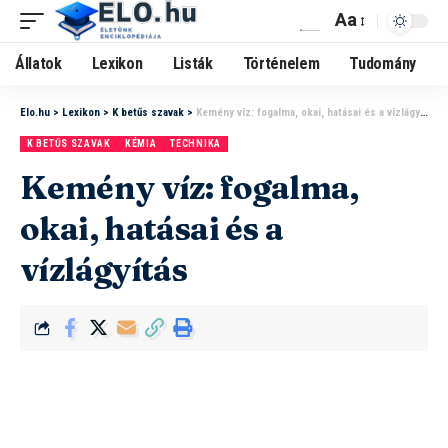
Aa
Állatok
Lexikon
Listák
Történelem
Tudomány
Elo.hu
>
Lexikon
>
K betűs szavak
>
Kemény víz: fogalma, okai, hatásai és a vízlágyítás
K BETŰS SZAVAK
KÉMIA
TECHNIKA
Kemény víz: fogalma,
okai, hatásai és a
vízlágyítás