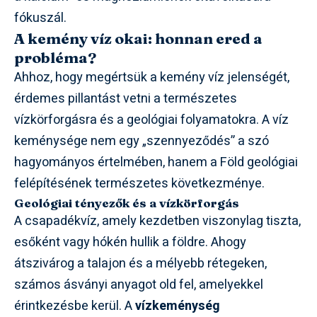
fókuszál.
A kemény víz okai: honnan ered a
probléma?
Ahhoz, hogy megértsük a kemény víz jelenségét,
érdemes pillantást vetni a természetes
vízkörforgásra és a geológiai folyamatokra. A víz
keménysége nem egy „szennyeződés” a szó
hagyományos értelmében, hanem a Föld geológiai
felépítésének természetes következménye.
Geológiai tényezők és a vízkörforgás
A csapadékvíz, amely kezdetben viszonylag tiszta,
esőként vagy hókén hullik a földre. Ahogy
átszivárog a talajon és a mélyebb rétegeken,
számos ásványi anyagot old fel, amelyekkel
érintkezésbe kerül. A
vízkeménység