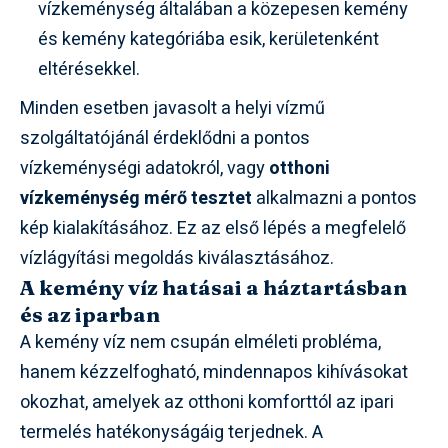
vízkeménység általában a közepesen kemény
és kemény kategóriába esik, kerületenként
eltérésekkel.
Minden esetben javasolt a helyi vízmű
szolgáltatójánál érdeklődni a pontos
vízkeménységi adatokról, vagy
otthoni
vízkeménység mérő tesztet
alkalmazni a pontos
kép kialakításához. Ez az első lépés a megfelelő
vízlágyítási megoldás kiválasztásához.
A kemény víz hatásai a háztartásban
és az iparban
A kemény víz nem csupán elméleti probléma,
hanem kézzelfogható, mindennapos kihívásokat
okozhat, amelyek az otthoni komforttól az ipari
termelés hatékonyságáig terjednek. A