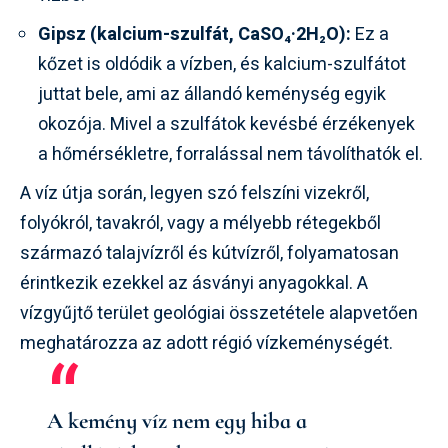
Gipsz (kalcium-szulfát, CaSO₄·2H₂O):
Ez a
kőzet is oldódik a vízben, és kalcium-szulfátot
juttat bele, ami az állandó keménység egyik
okozója. Mivel a szulfátok kevésbé érzékenyek
a hőmérsékletre, forralással nem távolíthatók el.
A víz útja során, legyen szó felszíni vizekről,
folyókról, tavakról, vagy a mélyebb rétegekből
származó talajvízről és kútvízről, folyamatosan
érintkezik ezekkel az ásványi anyagokkal. A
vízgyűjtő terület geológiai összetétele alapvetően
meghatározza az adott régió vízkeménységét.
A kemény víz nem egy hiba a