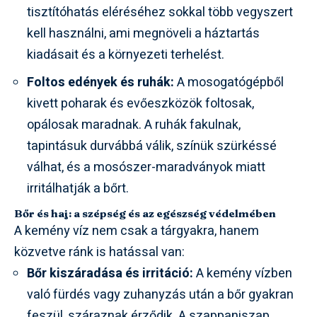
tisztítóhatás eléréséhez sokkal több vegyszert
kell használni, ami megnöveli a háztartás
kiadásait és a környezeti terhelést.
Foltos edények és ruhák:
A mosogatógépből
kivett poharak és evőeszközök foltosak,
opálosak maradnak. A ruhák fakulnak,
tapintásuk durvábbá válik, színük szürkéssé
válhat, és a mosószer-maradványok miatt
irritálhatják a bőrt.
Bőr és haj: a szépség és az egészség védelmében
A kemény víz nem csak a tárgyakra, hanem
közvetve ránk is hatással van:
Bőr kiszáradása és irritáció:
A kemény vízben
való fürdés vagy zuhanyzás után a bőr gyakran
feszül, száraznak érződik. A szappaniszap