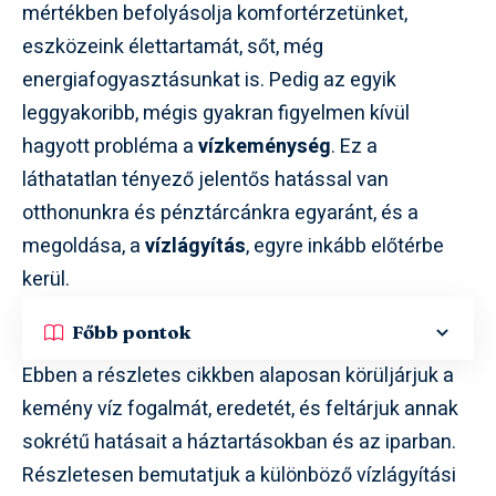
mértékben befolyásolja komfortérzetünket,
eszközeink élettartamát, sőt, még
energiafogyasztásunkat is. Pedig az egyik
leggyakoribb, mégis gyakran figyelmen kívül
hagyott probléma a
vízkeménység
. Ez a
láthatatlan tényező jelentős hatással van
otthonunkra és pénztárcánkra egyaránt, és a
megoldása, a
vízlágyítás
, egyre inkább előtérbe
kerül.
Főbb pontok
Ebben a részletes cikkben alaposan körüljárjuk a
kemény víz fogalmát, eredetét, és feltárjuk annak
sokrétű hatásait a háztartásokban és az iparban.
Részletesen bemutatjuk a különböző vízlágyítási