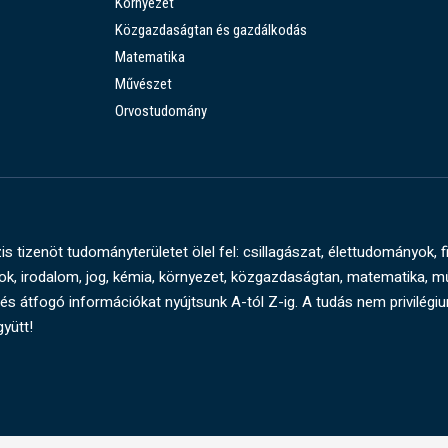
Környezet
Közgazdaságtan és gazdálkodás
Matematika
Művészet
Orvostudomány
s tizenöt tudományterületet ölel fel: csillagászat, élettudományok, f
, irodalom, jog, kémia, környezet, közgazdaságtan, matematika, 
és átfogó információkat nyújtsunk A-tól Z-ig. A tudás nem privilégi
gyütt!