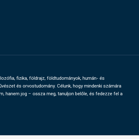
ilozófia, fizika, földrajz, földtudományok, humán- és
művészet és orvostudomány. Célunk, hogy mindenki számára
um, hanem jog – ossza meg, tanuljon belőle, és fedezze fel a