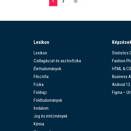
1
2
Lexikon
Képzése
Lexikon
Statistics
Csillagászat és asztrofizika
Fashion P
Élettudományok
HTML & C
Filozófia
Business A
Fizika
Android 12
Földrajz
Figma – UI
Földtudományok
Irodalom
Jog és intézmények
Kémia