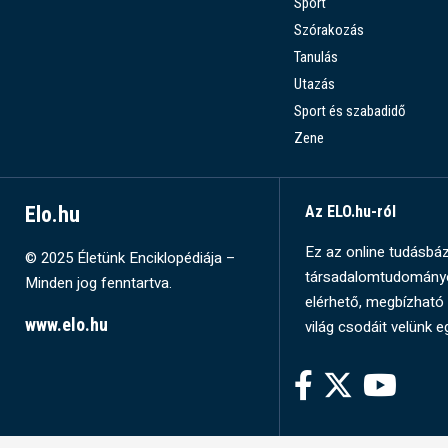
Sport
Szórakozás
Tanulás
Utazás
Sport és szabadidő
Zene
Elo.hu
Az ELO.hu-ról
Ez az online tudásbázi
© 2025 Életünk Enciklopédiája –
társadalomtudományok
Minden jog fenntartva.
elérhető, megbízható 
www.elo.hu
világ csodáit velünk e