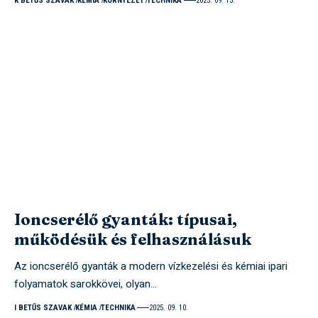
K BETŰS SZAVAK
KÉMIA
KÖRNYEZET
TECHNIKA
2025. 09. 13.
Ioncserélő gyanták: típusai,
működésük és felhasználásuk
Az ioncserélő gyanták a modern vízkezelési és kémiai ipari
folyamatok sarokkövei, olyan…
I BETŰS SZAVAK
KÉMIA
TECHNIKA
2025. 09. 10.