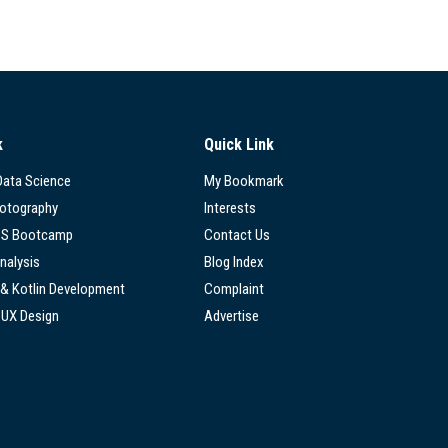
k
Quick Link
 Data Science
My Bookmark
hotography
Interests
SS Bootcamp
Contact Us
nalysis
Blog Index
 & Kotlin Development
Complaint
/UX Design
Advertise