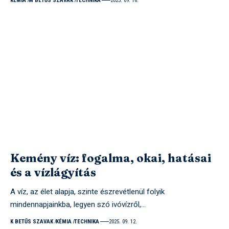
KÉMIA
M BETŰS SZAVAK
TECHNIKA
2025. 09. 16.
Kemény víz: fogalma, okai, hatásai
és a vízlágyítás
A víz, az élet alapja, szinte észrevétlenül folyik
mindennapjainkba, legyen szó ivóvízről,…
K BETŰS SZAVAK
KÉMIA
TECHNIKA
2025. 09. 12.