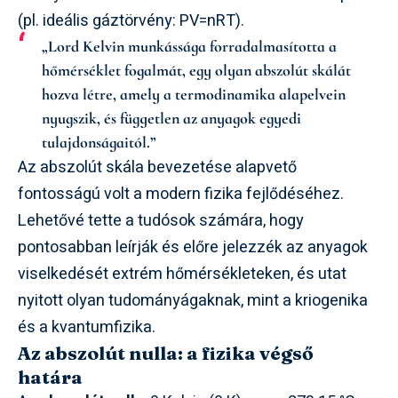
(pl. ideális gáztörvény: PV=nRT).
„Lord Kelvin munkássága forradalmasította a
hőmérséklet fogalmát, egy olyan abszolút skálát
hozva létre, amely a termodinamika alapelvein
nyugszik, és független az anyagok egyedi
tulajdonságaitól.”
Az abszolút skála bevezetése alapvető
fontosságú volt a modern fizika fejlődéséhez.
Lehetővé tette a tudósok számára, hogy
pontosabban leírják és előre jelezzék az anyagok
viselkedését extrém hőmérsékleteken, és utat
nyitott olyan tudományágaknak, mint a kriogenika
és a kvantumfizika.
Az abszolút nulla: a fizika végső
határa