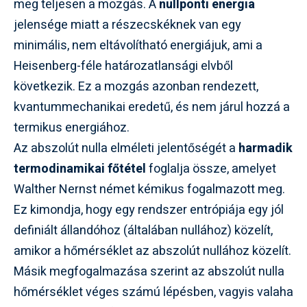
meg teljesen a mozgás. A
nullponti energia
jelensége miatt a részecskéknek van egy
minimális, nem eltávolítható energiájuk, ami a
Heisenberg-féle határozatlansági elvből
következik. Ez a mozgás azonban rendezett,
kvantummechanikai eredetű, és nem járul hozzá a
termikus energiához.
Az abszolút nulla elméleti jelentőségét a
harmadik
termodinamikai főtétel
foglalja össze, amelyet
Walther Nernst német kémikus fogalmazott meg.
Ez kimondja, hogy egy rendszer entrópiája egy jól
definiált állandóhoz (általában nullához) közelít,
amikor a hőmérséklet az abszolút nullához közelít.
Másik megfogalmazása szerint az abszolút nulla
hőmérséklet véges számú lépésben, vagyis valaha