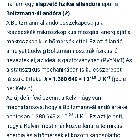
hanem egy
alapvető fizikai állandóra
épül: a
Boltzmann-állandóra (
k
)
.
A Boltzmann-állandó összekapcsolja a
részecskék mikroszkopikus mozgási energiáját a
makroszkopikus hőmérséklettel. Ez az állandó,
amelyet Ludwig Boltzmann osztrák fizikusról
neveztek el, az ideális gáztörvényben (PV=N
k
T) és
a statisztikus mechanikában is kulcsszerepet
-23
-1
játszik. Értéke:
k
= 1.380 649 × 10
J⋅K
(joule
per Kelvin).
Az új definíció szerint a Kelvin úgy van
meghatározva, hogy a Boltzmann-állandó értéke
-23
-1
pontosan 1.380 649 × 10
J⋅K
. Ez azt jelenti,
hogy a Kelvin most már közvetlenül a termikus
energia és a hőmérséklet közötti kapcsolatból