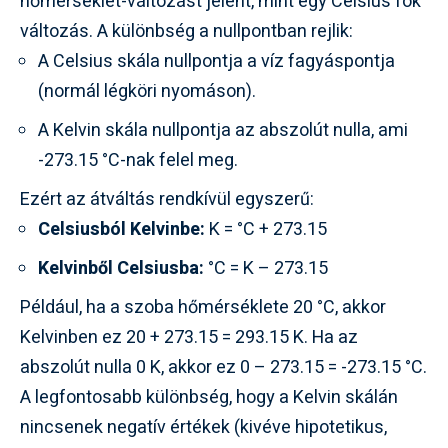
hőmérséklet-változást jelent, mint egy Celsius fok
változás. A különbség a nullpontban rejlik:
A Celsius skála nullpontja a víz fagyáspontja
(normál légköri nyomáson).
A Kelvin skála nullpontja az abszolút nulla, ami
-273.15 °C-nak felel meg.
Ezért az átváltás rendkívül egyszerű:
Celsiusból Kelvinbe:
K = °C + 273.15
Kelvinből Celsiusba:
°C = K – 273.15
Például, ha a szoba hőmérséklete 20 °C, akkor
Kelvinben ez 20 + 273.15 = 293.15 K. Ha az
abszolút nulla 0 K, akkor ez 0 – 273.15 = -273.15 °C.
A legfontosabb különbség, hogy a Kelvin skálán
nincsenek negatív értékek (kivéve hipotetikus,