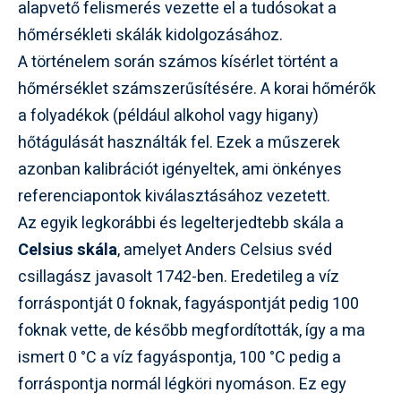
alapvető felismerés vezette el a tudósokat a
hőmérsékleti skálák kidolgozásához.
A történelem során számos kísérlet történt a
hőmérséklet számszerűsítésére. A korai hőmérők
a folyadékok (például alkohol vagy higany)
hőtágulását használták fel. Ezek a műszerek
azonban kalibrációt igényeltek, ami önkényes
referenciapontok kiválasztásához vezetett.
Az egyik legkorábbi és legelterjedtebb skála a
Celsius skála
, amelyet Anders Celsius svéd
csillagász javasolt 1742-ben. Eredetileg a víz
forráspontját 0 foknak, fagyáspontját pedig 100
foknak vette, de később megfordították, így a ma
ismert 0 °C a víz fagyáspontja, 100 °C pedig a
forráspontja normál légköri nyomáson. Ez egy