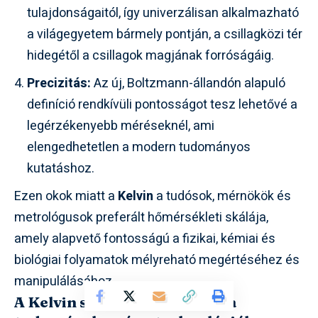
tulajdonságaitól, így univerzálisan alkalmazható
a világegyetem bármely pontján, a csillagközi tér
hidegétől a csillagok magjának forróságáig.
Precizitás:
Az új, Boltzmann-állandón alapuló
definíció rendkívüli pontosságot tesz lehetővé a
legérzékenyebb méréseknél, ami
elengedhetetlen a modern tudományos
kutatáshoz.
Ezen okok miatt a
Kelvin
a tudósok, mérnökök és
metrológusok preferált hőmérsékleti skálája,
amely alapvető fontosságú a fizikai, kémiai és
biológiai folyamatok mélyreható megértéséhez és
manipulálásához.
A Kelvin skála alkalmazásai a