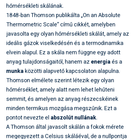
hőmérsékleti skálának.
1848-ban Thomson publikálta „On an Absolute
Thermometric Scale” című cikkét, amelyben
javasolta egy olyan hőmérsékleti skálát, amely az
ideális gázok viselkedésén és a termodinamika
elvein alapul. Ez a skála nem függne egy adott
anyag tulajdonságaitól, hanem az
energia
és a
munka
közötti alapvető kapcsolaton alapulna.
Thomson elmélete szerint létezik egy olyan
hőmérséklet, amely alatt nem lehet lehűteni
semmit, és amelyen az anyag részecskéinek
minden termikus mozgása megszűnik. Ezt a
pontot nevezte el
abszolút nullának
.
A Thomson által javasolt skálán a fokok mérete
megegyezett a Celsius skáláéval, de a nullpontja