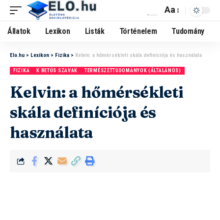
Aa
Állatok
Lexikon
Listák
Történelem
Tudomány
Elo.hu
>
Lexikon
>
Fizika
>
Kelvin: a hőmérsékleti skála definíciója és használata
FIZIKA
K BETŰS SZAVAK
TERMÉSZETTUDOMÁNYOK (ÁLTALÁNOS)
Kelvin: a hőmérsékleti
skála definíciója és
használata