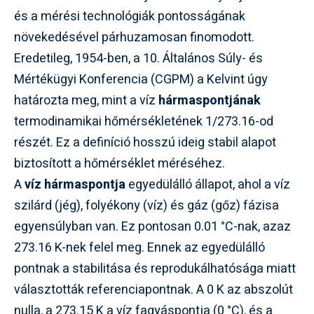
és a mérési technológiák pontosságának
növekedésével párhuzamosan finomodott.
Eredetileg, 1954-ben, a 10. Általános Súly- és
Mértékügyi Konferencia (CGPM) a Kelvint úgy
határozta meg, mint a víz
hármaspontjának
termodinamikai hőmérsékletének 1/273.16-od
részét. Ez a definíció hosszú ideig stabil alapot
biztosított a hőmérséklet méréséhez.
A
víz hármaspontja
egyedülálló állapot, ahol a víz
szilárd (jég), folyékony (víz) és gáz (gőz) fázisa
egyensúlyban van. Ez pontosan 0.01 °C-nak, azaz
273.16 K-nek felel meg. Ennek az egyedülálló
pontnak a stabilitása és reprodukálhatósága miatt
választották referenciapontnak. A 0 K az abszolút
nulla, a 273.15 K a víz fagyáspontja (0 °C), és a