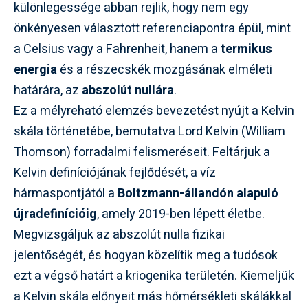
különlegessége abban rejlik, hogy nem egy
önkényesen választott referenciapontra épül, mint
a Celsius vagy a Fahrenheit, hanem a
termikus
energia
és a részecskék mozgásának elméleti
határára, az
abszolút nullára
.
Ez a mélyreható elemzés bevezetést nyújt a Kelvin
skála történetébe, bemutatva Lord Kelvin (William
Thomson) forradalmi felismeréseit. Feltárjuk a
Kelvin definíciójának fejlődését, a víz
hármaspontjától a
Boltzmann-állandón alapuló
újradefinícióig
, amely 2019-ben lépett életbe.
Megvizsgáljuk az abszolút nulla fizikai
jelentőségét, és hogyan közelítik meg a tudósok
ezt a végső határt a kriogenika területén. Kiemeljük
a Kelvin skála előnyeit más hőmérsékleti skálákkal