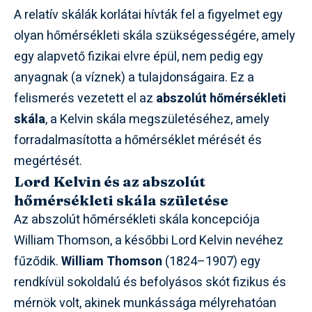
A relatív skálák korlátai hívták fel a figyelmet egy
olyan hőmérsékleti skála szükségességére, amely
egy alapvető fizikai elvre épül, nem pedig egy
anyagnak (a víznek) a tulajdonságaira. Ez a
felismerés vezetett el az
abszolút hőmérsékleti
skála
, a Kelvin skála megszületéséhez, amely
forradalmasította a hőmérséklet mérését és
megértését.
Lord Kelvin és az abszolút
hőmérsékleti skála születése
Az abszolút hőmérsékleti skála koncepciója
William Thomson, a későbbi Lord Kelvin nevéhez
fűződik.
William Thomson
(1824–1907) egy
rendkívül sokoldalú és befolyásos skót fizikus és
mérnök volt, akinek munkássága mélyrehatóan