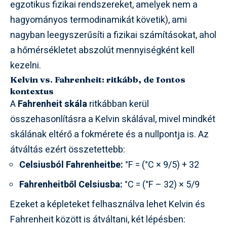
egzotikus fizikai rendszereket, amelyek nem a
hagyományos termodinamikát követik), ami
nagyban leegyszerűsíti a fizikai számításokat, ahol
a hőmérsékletet abszolút mennyiségként kell
kezelni.
Kelvin vs. Fahrenheit: ritkább, de fontos
kontextus
A
Fahrenheit skála
ritkábban kerül
összehasonlításra a Kelvin skálával, mivel mindkét
skálának eltérő a fokmérete és a nullpontja is. Az
átváltás ezért összetettebb:
Celsiusból Fahrenheitbe:
°F = (°C × 9/5) + 32
Fahrenheitből Celsiusba:
°C = (°F – 32) × 5/9
Ezeket a képleteket felhasználva lehet Kelvin és
Fahrenheit között is átváltani, két lépésben: