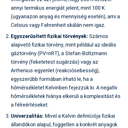
annyi termikus energiát jelent, mint 100 K
(ugyanazon anyag és mennyiség esetén), ami a
Celsius vagy Fahrenheit skálán nem igaz.
Egyszerűsített fizikai törvények:
Számos
alapvető fizikai törvény, mint például az ideális
gáztörvény (PV=nRT), a Stefan-Boltzmann
törvény (feketetest sugárzás) vagy az
Arrhenius-egyenlet (reakciósebesség),
egyszerűbb formában írható le, ha a
hőmérsékletet Kelvinben fejezzük ki. A negatív
hőmérsékletek hiánya elkerüli a komplexitást és
a félreértéseket.
Univerzalitás:
Mivel a Kelvin definíciója fizikai
állandókon alapul, független a konkrét anyagok