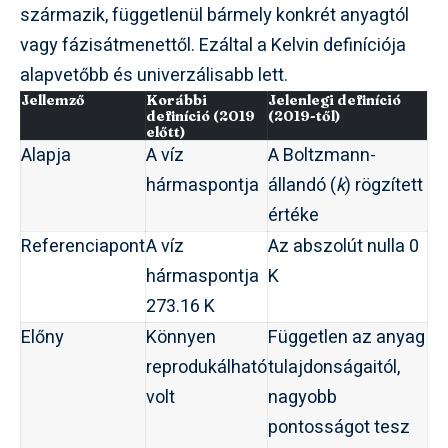
származik, függetlenül bármely konkrét anyagtól
vagy fázisátmenettől. Ezáltal a Kelvin definíciója
alapvetőbb és univerzálisabb lett.
Jellemző
Korábbi
Jelenlegi definíció
definíció (2019
(2019-től)
előtt)
Alapja
A víz
A Boltzmann-
hármaspontja
állandó (
k
) rögzített
értéke
Referenciapont
A víz
Az abszolút nulla 0
hármaspontja
K
273.16 K
Előny
Könnyen
Független az anyag
reprodukálható
tulajdonságaitól,
volt
nagyobb
pontosságot tesz