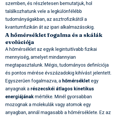
szemben, és részletesen bemutatjuk, hol
találkozhatunk vele a legkülönfélébb
tudományágakban, az asztrofizikától a
kvantumfizikán át az ipari alkalmazásokig.
A hőmérséklet fogalma és a skálák
evolúciója
A hőmérséklet az egyik legintuitívabb fizikai
mennyiség, amelyet mindannyian
megtapasztalunk. Mégis, tudományos definíciója
és pontos mérése évszázadokig kihívást jelentett.
Egyszerűen fogalmazva, a
hőmérséklet
egy
anyagnak a
részecskéi átlagos kinetikus
energiájának
mértéke. Minél gyorsabban
mozognak a molekulák vagy atomok egy
anyagban, annál magasabb a hőmérséklete. Ez az