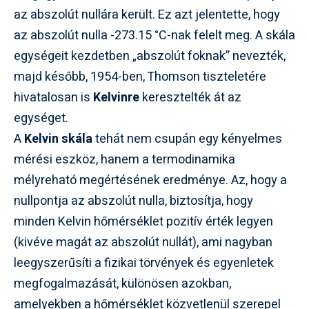
az abszolút nullára került. Ez azt jelentette, hogy
az abszolút nulla -273.15 °C-nak felelt meg. A skála
egységeit kezdetben „abszolút foknak” nevezték,
majd később, 1954-ben, Thomson tiszteletére
hivatalosan is
Kelvinre
keresztelték át az
egységet.
A
Kelvin skála
tehát nem csupán egy kényelmes
mérési eszköz, hanem a termodinamika
mélyreható megértésének eredménye. Az, hogy a
nullpontja az abszolút nulla, biztosítja, hogy
minden Kelvin hőmérséklet pozitív érték legyen
(kivéve magát az abszolút nullát), ami nagyban
leegyszerűsíti a fizikai törvények és egyenletek
megfogalmazását, különösen azokban,
amelyekben a hőmérséklet közvetlenül szerepel