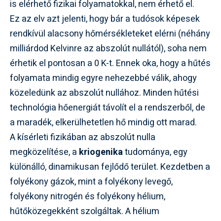
is elérhető fizikai folyamatokkal, nem érhető el.
Ez az elv azt jelenti, hogy bár a tudósok képesek
rendkívül alacsony hőmérsékleteket elérni (néhány
milliárdod Kelvinre az abszolút nullától), soha nem
érhetik el pontosan a 0 K-t. Ennek oka, hogy a hűtés
folyamata mindig egyre nehezebbé válik, ahogy
közeledünk az abszolút nullához. Minden hűtési
technológia hőenergiát távolít el a rendszerből, de
a maradék, elkerülhetetlen hő mindig ott marad.
A kísérleti fizikában az abszolút nulla
megközelítése, a
kriogenika
tudománya, egy
különálló, dinamikusan fejlődő terület. Kezdetben a
folyékony gázok, mint a folyékony levegő,
folyékony nitrogén és folyékony hélium,
hűtőközegekként szolgáltak. A hélium