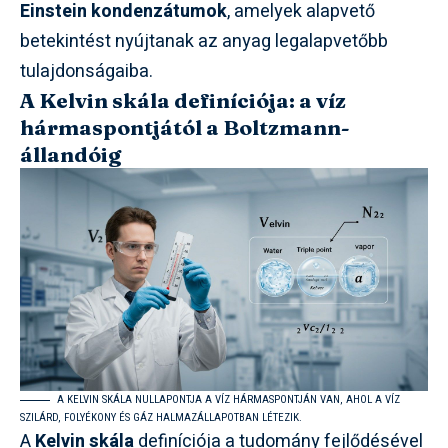
Einstein kondenzátumok
, amelyek alapvető
betekintést nyújtanak az anyag legalapvetőbb
tulajdonságaiba.
A Kelvin skála definíciója: a víz
hármaspontjától a Boltzmann-
állandóig
A KELVIN SKÁLA NULLAPONTJA A VÍZ HÁRMASPONTJÁN VAN, AHOL A VÍZ
SZILÁRD, FOLYÉKONY ÉS GÁZ HALMAZÁLLAPOTBAN LÉTEZIK.
A
Kelvin skála
definíciója a tudomány fejlődésével