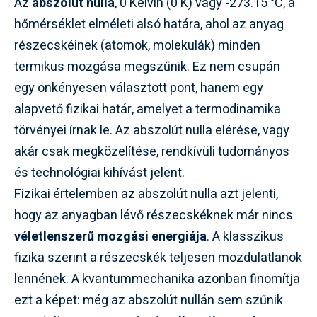
Az
abszolút nulla
, 0 Kelvin (0 K) vagy -273.15 °C, a
hőmérséklet elméleti alsó határa, ahol az anyag
részecskéinek (atomok, molekulák) minden
termikus mozgása megszűnik. Ez nem csupán
egy önkényesen választott pont, hanem egy
alapvető fizikai határ, amelyet a termodinamika
törvényei írnak le. Az abszolút nulla elérése, vagy
akár csak megközelítése, rendkívüli tudományos
és technológiai kihívást jelent.
Fizikai értelemben az abszolút nulla azt jelenti,
hogy az anyagban lévő részecskéknek már nincs
véletlenszerű mozgási energiája
. A klasszikus
fizika szerint a részecskék teljesen mozdulatlanok
lennének. A kvantummechanika azonban finomítja
ezt a képet: még az abszolút nullán sem szűnik