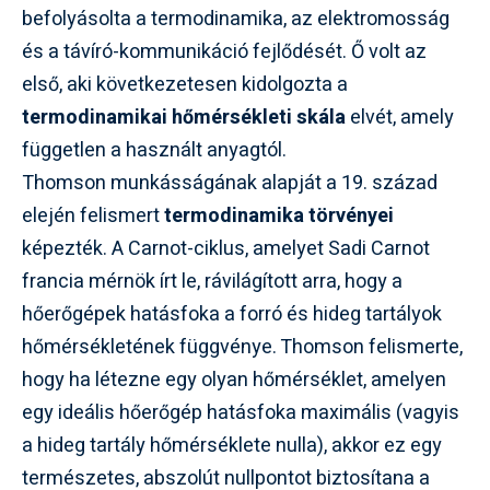
befolyásolta a termodinamika, az elektromosság
és a távíró-kommunikáció fejlődését. Ő volt az
első, aki következetesen kidolgozta a
termodinamikai hőmérsékleti skála
elvét, amely
független a használt anyagtól.
Thomson munkásságának alapját a 19. század
elején felismert
termodinamika törvényei
képezték. A Carnot-ciklus, amelyet Sadi Carnot
francia mérnök írt le, rávilágított arra, hogy a
hőerőgépek hatásfoka a forró és hideg tartályok
hőmérsékletének függvénye. Thomson felismerte,
hogy ha létezne egy olyan hőmérséklet, amelyen
egy ideális hőerőgép hatásfoka maximális (vagyis
a hideg tartály hőmérséklete nulla), akkor ez egy
természetes, abszolút nullpontot biztosítana a