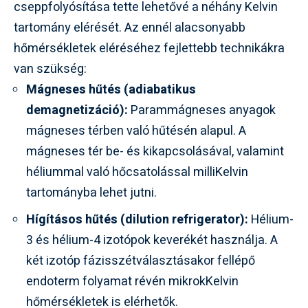
cseppfolyósítása tette lehetővé a néhány Kelvin
tartomány elérését. Az ennél alacsonyabb
hőmérsékletek eléréséhez fejlettebb technikákra
van szükség:
Mágneses hűtés (adiabatikus
demagnetizáció):
Parammágneses anyagok
mágneses térben való hűtésén alapul. A
mágneses tér be- és kikapcsolásával, valamint
héliummal való hőcsatolással milliKelvin
tartományba lehet jutni.
Hígításos hűtés (dilution refrigerator):
Hélium-
3 és hélium-4 izotópok keverékét használja. A
két izotóp fázisszétválasztásakor fellépő
endoterm folyamat révén mikrokKelvin
hőmérsékletek is elérhetők.