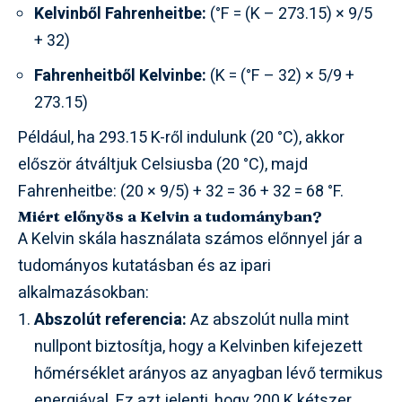
Kelvinből Fahrenheitbe:
(°F = (K – 273.15) × 9/5
+ 32)
Fahrenheitből Kelvinbe:
(K = (°F – 32) × 5/9 +
273.15)
Például, ha 293.15 K-ről indulunk (20 °C), akkor
először átváltjuk Celsiusba (20 °C), majd
Fahrenheitbe: (20 × 9/5) + 32 = 36 + 32 = 68 °F.
Miért előnyös a Kelvin a tudományban?
A Kelvin skála használata számos előnnyel jár a
tudományos kutatásban és az ipari
alkalmazásokban:
Abszolút referencia:
Az abszolút nulla mint
nullpont biztosítja, hogy a Kelvinben kifejezett
hőmérséklet arányos az anyagban lévő termikus
energiával. Ez azt jelenti, hogy 200 K kétszer