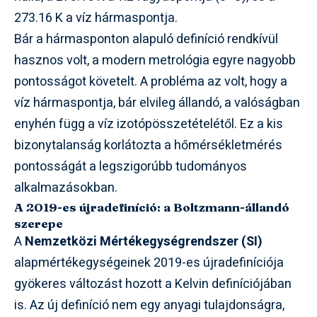
273.16 K a víz hármaspontja.
Bár a hármasponton alapuló definíció rendkívül
hasznos volt, a modern metrológia egyre nagyobb
pontosságot követelt. A probléma az volt, hogy a
víz hármaspontja, bár elvileg állandó, a valóságban
enyhén függ a víz izotópösszetételétől. Ez a kis
bizonytalanság korlátozta a hőmérsékletmérés
pontosságát a legszigorúbb tudományos
alkalmazásokban.
A 2019-es újradefiníció: a Boltzmann-állandó
szerepe
A
Nemzetközi Mértékegységrendszer (SI)
alapmértékegységeinek 2019-es újradefiníciója
gyökeres változást hozott a Kelvin definíciójában
is. Az új definíció nem egy anyagi tulajdonságra,