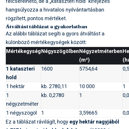
felcserélhető, de a „kataszteri hold” kifejezés
hangsúlyozza a hivatalos nyilvántartásban
rögzített, pontos mértéket.
Átváltási táblázat a gyakorlatban
Az alábbi táblázat segíti a gyors átváltást a
különböző mértékegységek között:
Mértékegység
Négyszögölben
Négyzetméterben
He
(m²)
(h
1 kataszteri
1600
5754,64
0,
hold
1 hektár
kb. 2780,11
10 000
1
1
kb. 0,2780
1
0,
négyzetméter
1 négyszögöl
1
3,59665
0,
Ez a táblázat rávilágít, hogy
egy hektár nagyjából