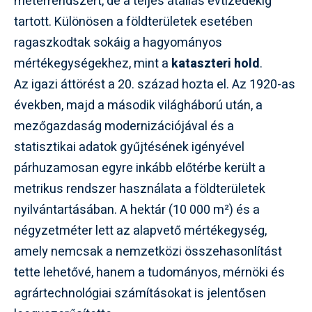
méterrendszert, de a teljes átállás évtizedekig
tartott. Különösen a földterületek esetében
ragaszkodtak sokáig a hagyományos
mértékegységekhez, mint a
kataszteri hold
.
Az igazi áttörést a 20. század hozta el. Az 1920-as
években, majd a második világháború után, a
mezőgazdaság modernizációjával és a
statisztikai adatok gyűjtésének igényével
párhuzamosan egyre inkább előtérbe került a
metrikus rendszer használata a földterületek
nyilvántartásában. A hektár (10 000 m²) és a
négyzetméter lett az alapvető mértékegység,
amely nemcsak a nemzetközi összehasonlítást
tette lehetővé, hanem a tudományos, mérnöki és
agrártechnológiai számításokat is jelentősen