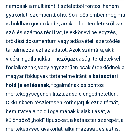
nemcsak a múlt iránti tiszteletből fontos, hanem
gyakorlati szempontból is. Sok idős ember még ma
is holdban gondolkodik, amikor földterületekről van
szó, és számos régi irat, telekkönyvi bejegyzés,
öröklési dokumentum vagy adásvételi szerződés
tartalmazza ezt az adatot. Azok számára, akik
vidéki ingatlanokkal, mezőgazdasági területekkel
foglalkoznak, vagy egyszerűen csak érdeklődnek a
magyar földügyek történelme iránt, a
kataszteri
hold jelentésének
, fogalmának és pontos
mértékegységének tisztázása elengedhetetlen.
Cikkünkben részletesen körbejárjuk ezt a témát,
bemutatva a hold fogalmának kialakulását, a
különböző „hold” típusokat, a kataszter szerepét, a
mértékegység gyakorlati alkalmazását, és azt is,