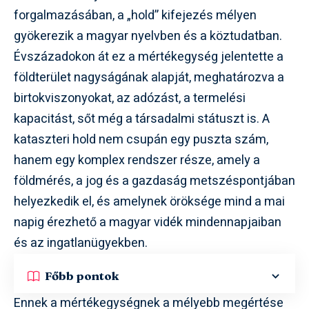
forgalmazásában, a „hold” kifejezés mélyen
gyökerezik a magyar nyelvben és a köztudatban.
Évszázadokon át ez a mértékegység jelentette a
földterület nagyságának alapját, meghatározva a
birtokviszonyokat, az adózást, a termelési
kapacitást, sőt még a társadalmi státuszt is. A
kataszteri hold nem csupán egy puszta szám,
hanem egy komplex rendszer része, amely a
földmérés, a jog és a gazdaság metszéspontjában
helyezkedik el, és amelynek öröksége mind a mai
napig érezhető a magyar vidék mindennapjaiban
és az ingatlanügyekben.
Főbb pontok
Ennek a mértékegységnek a mélyebb megértése