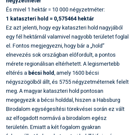
négyzetméter
És mivel 1 hektár = 10 000 négyzetméter:
1 kataszteri hold = 0,575464 hektár
Ez azt jelenti, hogy egy kataszteri hold nagyjából
egy fél hektárnál valamivel nagyobb területet foglal
el. Fontos megjegyezni, hogy bár a „hold”
elnevezés sok országban előfordult, a pontos
mérete regionálisan eltérhetett. A legismertebb
eltérés a
bécsi hold
, amely 1600 bécsi
négyszögölből állt, és 5755 négyzetméternek felelt
meg. A magyar kataszteri hold pontosan
megegyezik a bécsi holddal, hiszen a Habsburg
Birodalom egységesítési törekvései során ez vált
az elfogadott normává a birodalom egész
területén. Emiatt a két fogalom gyakran