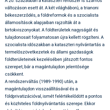
A 20. században a kataszteri rendszer is számos
változáson esett át. A két világháború, a trianoni
békeszerződés, a földreformok és a szocialista
államosítások alapjaiban rajzolták át a
birtokviszonyokat. A földterületek nagyságát és
tulajdonosait folyamatosan újra kellett rögzíteni. A
szocialista időszakban a kataszteri nyilvántartás a
termelőszövetkezetek és állami gazdaságok
földterületeinek kezelésében játszott fontos
szerepet, bár a magántulajdon jelentősége
csökkent.
A rendszerváltás (1989-1990) után, a
magántulajdon visszaállításával és a
földprivatizációval, ismét felértékelődött a pontos
és közhiteles földnyilvántartás szerepe. Ekkor