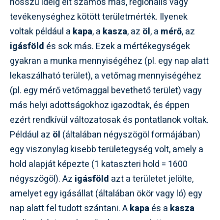
hosszú ideig élt számos más, regionális vagy
tevékenységhez kötött területmérték. Ilyenek
voltak például a
kapa
, a
kasza
, az
öl
, a
mérő
, az
igásföld
és sok más. Ezek a mértékegységek
gyakran a munka mennyiségéhez (pl. egy nap alatt
lekaszálható terület), a vetőmag mennyiségéhez
(pl. egy mérő vetőmaggal bevethető terület) vagy
más helyi adottságokhoz igazodtak, és éppen
ezért rendkívül változatosak és pontatlanok voltak.
Például az
öl
(általában négyszögöl formájában)
egy viszonylag kisebb területegység volt, amely a
hold alapját képezte (1 kataszteri hold = 1600
négyszögöl). Az
igásföld
azt a területet jelölte,
amelyet egy igásállat (általában ökör vagy ló) egy
nap alatt fel tudott szántani. A
kapa
és a
kasza