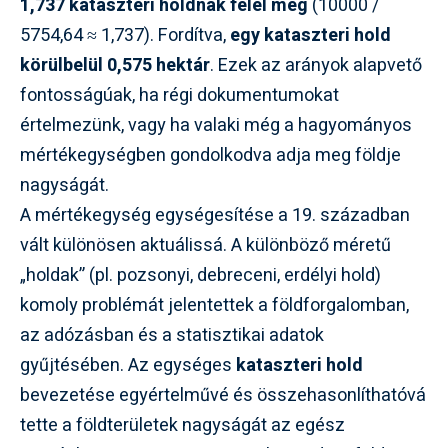
1,737 kataszteri holdnak felel meg
(10000 /
5754,64 ≈ 1,737). Fordítva,
egy kataszteri hold
körülbelül 0,575 hektár
. Ezek az arányok alapvető
fontosságúak, ha régi dokumentumokat
értelmezünk, vagy ha valaki még a hagyományos
mértékegységben gondolkodva adja meg földje
nagyságát.
A mértékegység egységesítése a 19. században
vált különösen aktuálissá. A különböző méretű
„holdak” (pl. pozsonyi, debreceni, erdélyi hold)
komoly problémát jelentettek a földforgalomban,
az adózásban és a statisztikai adatok
gyűjtésében. Az egységes
kataszteri hold
bevezetése egyértelművé és összehasonlíthatóvá
tette a földterületek nagyságát az egész