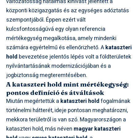
változatosság hatalmas kihívást jelentett a
központi közigazgatás és az egységes adóztatás
szempontjából. Éppen ezért vált
kulcsfontosságúvá egy olyan referencia
mértékegység megalkotása, amely mindenki
számára egyértelmű és ellenőrizhető. A
kataszteri
hold
bevezetése jelentős lépés volt a földterületek
nyilvántartásának modernizációjában és a
jogbiztonság megteremtésében.
A kataszteri hold mint mértékegység:
pontos definíció és átváltások
Miután megértettük a
kataszteri hold
fogalmának
történelmi hátterét, ideje pontosan meghatározni,
mekkora területről is van szó. Magyarországon a
kataszteri hold, más néven
magyar kataszteri