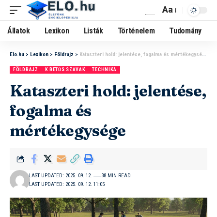
Aa
Állatok
Lexikon
Listák
Történelem
Tudomány
Elo.hu
>
Lexikon
>
Földrajz
>
Kataszteri hold: jelentése, fogalma és mértékegysége
FÖLDRAJZ
K BETŰS SZAVAK
TECHNIKA
Kataszteri hold: jelentése,
fogalma és
mértékegysége
LAST UPDATED: 2025. 09. 12.
38 MIN READ
LAST UPDATED: 2025. 09. 12. 11:05