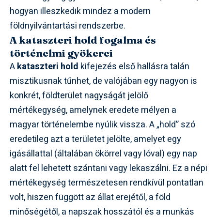
hogyan illeszkedik mindez a modern
földnyilvántartási rendszerbe.
A kataszteri hold fogalma és
történelmi gyökerei
A
kataszteri hold
kifejezés első hallásra talán
misztikusnak tűnhet, de valójában egy nagyon is
konkrét, földterület nagyságát jelölő
mértékegység, amelynek eredete mélyen a
magyar történelembe nyúlik vissza. A „hold” szó
eredetileg azt a területet jelölte, amelyet egy
igásállattal (általában ökörrel vagy lóval) egy nap
alatt fel lehetett szántani vagy lekaszálni. Ez a népi
mértékegység természetesen rendkívül pontatlan
volt, hiszen függött az állat erejétől, a föld
minőségétől, a napszak hosszától és a munkás