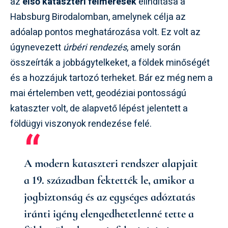
az
első kataszteri felmérések
elindítása a
Habsburg Birodalomban, amelynek célja az
adóalap pontos meghatározása volt. Ez volt az
úgynevezett
úrbéri rendezés
, amely során
összeírták a jobbágytelkeket, a földek minőségét
és a hozzájuk tartozó terheket. Bár ez még nem a
mai értelemben vett, geodéziai pontosságú
kataszter volt, de alapvető lépést jelentett a
földügyi viszonyok rendezése felé.
A modern kataszteri rendszer alapjait
a 19. században fektették le, amikor a
jogbiztonság és az egységes adóztatás
iránti igény elengedhetetlenné tette a