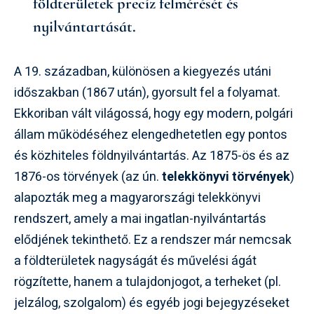
földterületek precíz felmérését és
nyilvántartását.
A 19. században, különösen a kiegyezés utáni
időszakban (1867 után), gyorsult fel a folyamat.
Ekkoriban vált világossá, hogy egy modern, polgári
állam működéséhez elengedhetetlen egy pontos
és közhiteles földnyilvántartás. Az 1875-ös és az
1876-os törvények (az ún.
telekkönyvi törvények
)
alapozták meg a magyarországi telekkönyvi
rendszert, amely a mai ingatlan-nyilvántartás
elődjének tekinthető. Ez a rendszer már nemcsak
a földterületek nagyságát és művelési ágát
rögzítette, hanem a tulajdonjogot, a terheket (pl.
jelzálog, szolgalom) és egyéb jogi bejegyzéseket