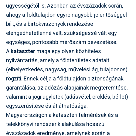
ügyességétől is. Azonban az évszázadok során,
ahogy a földtulajdon egyre nagyobb jelentőséggel
bírt, és a birtokviszonyok rendezése
elengedhetetlenné vált, szükségessé vált egy
egységes, pontosabb mérőszám bevezetése.
A
kataszter
maga egy olyan közhiteles
nyilvántartás, amely a földterületek adatait
(elhelyezkedés, nagyság, művelési ág, tulajdonos)
rögzíti. Ennek célja a földtulajdon biztonságának
garantálása, az adózás alapjainak megteremtése,
valamint a jogi ügyletek (adásvétel, öröklés, bérlet)
egyszerűsítése és átláthatósága.
Magyarországon a kataszteri felmérések és a
telekkönyvi rendszer kialakulása hosszú
évszázadok eredménye, amelynek során a