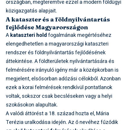
országban, megteremtve ezzel a modern földügyi
közigazgatás alapjait.
A kataszter és a földnyilvántartás
fejlődése Magyarországon
A
kataszteri hold
fogalmának megértéséhez
elengedhetetlen a magyarországi kataszteri
rendszer és földnyilvántartás fejlődésének
áttekintése. A földterületek nyilvántartására és
felmérésére irányuló igény már a középkorban is
megjelent, elsősorban adózási célokból. Azonban
ezek a korai felmérések rendkívül pontatlanok
voltak, sokszor csak becsléseken vagy a helyi
szokásokon alapultak.
A valódi áttörést a 18. század hozta el, Mária
Terézia uralkodása idején. Az ő nevéhez fűződik