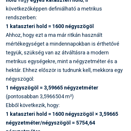
hold
vagy
egyes kataszteri hold
, a
következőképpen definiálható a metrikus
rendszerben:
1 kataszteri hold = 1600 négyszögöl
Ahhoz, hogy ezt a ma már ritkán használt
mértékegységet a mindennapokban is érthetővé
tegyük, szükség van az átváltásra a modern
metrikus egységekre, mint a négyzetméter és a
hektár. Ehhez először is tudnunk kell, mekkora egy
négyszögöl:
1 négyszögöl = 3,59665 négyzetméter
(pontosabban 3,5966504 m²)
Ebből következik, hogy:
1 kataszteri hold = 1600 négyszögöl × 3,59665
négyzetméter/négyszögöl = 5754,64