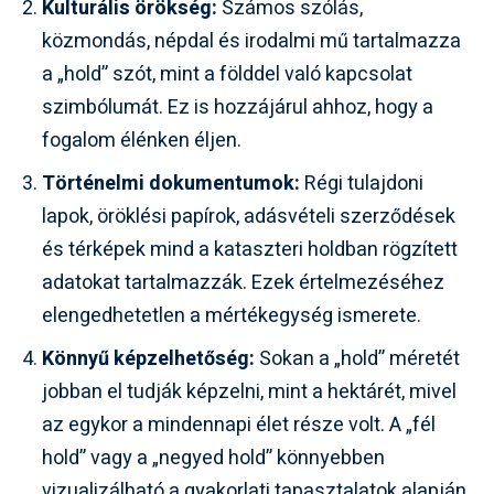
Kulturális örökség:
Számos szólás,
közmondás, népdal és irodalmi mű tartalmazza
a „hold” szót, mint a földdel való kapcsolat
szimbólumát. Ez is hozzájárul ahhoz, hogy a
fogalom élénken éljen.
Történelmi dokumentumok:
Régi tulajdoni
lapok, öröklési papírok, adásvételi szerződések
és térképek mind a kataszteri holdban rögzített
adatokat tartalmazzák. Ezek értelmezéséhez
elengedhetetlen a mértékegység ismerete.
Könnyű képzelhetőség:
Sokan a „hold” méretét
jobban el tudják képzelni, mint a hektárét, mivel
az egykor a mindennapi élet része volt. A „fél
hold” vagy a „negyed hold” könnyebben
vizualizálható a gyakorlati tapasztalatok alapján.