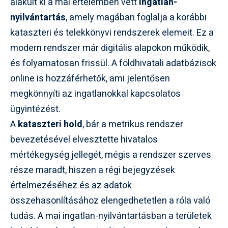
alakult ki a mai értelemben vett
ingatlan-
nyilvántartás
, amely magában foglalja a korábbi
kataszteri és telekkönyvi rendszerek elemeit. Ez a
modern rendszer már digitális alapokon működik,
és folyamatosan frissül. A földhivatali adatbázisok
online is hozzáférhetők, ami jelentősen
megkönnyíti az ingatlanokkal kapcsolatos
ügyintézést.
A
kataszteri hold
, bár a metrikus rendszer
bevezetésével elvesztette hivatalos
mértékegység jellegét, mégis a rendszer szerves
része maradt, hiszen a régi bejegyzések
értelmezéséhez és az adatok
összehasonlításához elengedhetetlen a róla való
tudás. A mai ingatlan-nyilvántartásban a területek