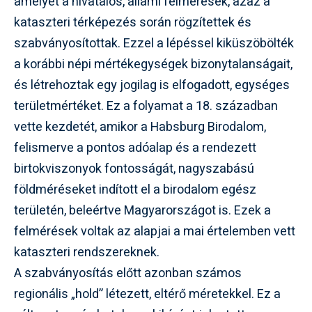
amelyet a hivatalos, állami felmérések, azaz a
kataszteri térképezés során rögzítettek és
szabványosítottak. Ezzel a lépéssel kiküszöbölték
a korábbi népi mértékegységek bizonytalanságait,
és létrehoztak egy jogilag is elfogadott, egységes
területmértéket. Ez a folyamat a 18. században
vette kezdetét, amikor a Habsburg Birodalom,
felismerve a pontos adóalap és a rendezett
birtokviszonyok fontosságát, nagyszabású
földméréseket indított el a birodalom egész
területén, beleértve Magyarországot is. Ezek a
felmérések voltak az alapjai a mai értelemben vett
kataszteri rendszereknek.
A szabványosítás előtt azonban számos
regionális „hold” létezett, eltérő méretekkel. Ez a