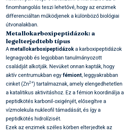
finomhangolás teszi lehetővé, hogy az enzimek
differenciáltan működjenek a különböző biológiai
útvonalakban.
Metallokarboxipeptidázok: a
legelterjedtebb típus
A
metallokarboxipeptidázok
a karboxipeptidázok
legnagyobb és legjobban tanulmányozott
családját alkotják. Nevüket onnan kapták, hogy
aktív centrumukban egy
fémiont
, leggyakrabban
2+
cinket (Zn
) tartalmaznak, amely elengedhetetlen
a katalitikus aktivitáshoz. Ez a fémion koordinálja a
peptidkötés karbonil-oxigénjét, elősegítve a
vízmolekula nukleofil támadását, és így a
peptidkötés hidrolízisét.
Ezek az enzimek széles körben elterjedtek az