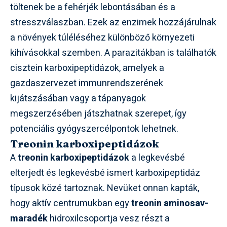
töltenek be a fehérjék lebontásában és a
stresszválaszban. Ezek az enzimek hozzájárulnak
a növények túléléséhez különböző környezeti
kihívásokkal szemben. A parazitákban is találhatók
cisztein karboxipeptidázok, amelyek a
gazdaszervezet immunrendszerének
kijátszásában vagy a tápanyagok
megszerzésében játszhatnak szerepet, így
potenciális gyógyszercélpontok lehetnek.
Treonin karboxipeptidázok
A
treonin karboxipeptidázok
a legkevésbé
elterjedt és legkevésbé ismert karboxipeptidáz
típusok közé tartoznak. Nevüket onnan kapták,
hogy aktív centrumukban egy
treonin aminosav-
maradék
hidroxilcsoportja vesz részt a