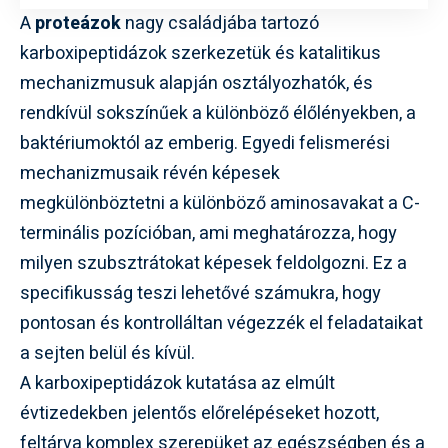
A
proteázok
nagy családjába tartozó
karboxipeptidázok szerkezetük és katalitikus
mechanizmusuk alapján osztályozhatók, és
rendkívül sokszínűek a különböző élőlényekben, a
baktériumoktól az emberig. Egyedi felismerési
mechanizmusaik révén képesek
megkülönböztetni a különböző aminosavakat a C-
terminális pozícióban, ami meghatározza, hogy
milyen szubsztrátokat képesek feldolgozni. Ez a
specifikusság teszi lehetővé számukra, hogy
pontosan és kontrolláltan végezzék el feladataikat
a sejten belül és kívül.
A karboxipeptidázok kutatása az elmúlt
évtizedekben jelentős előrelépéseket hozott,
feltárva komplex szerepüket az egészségben és a