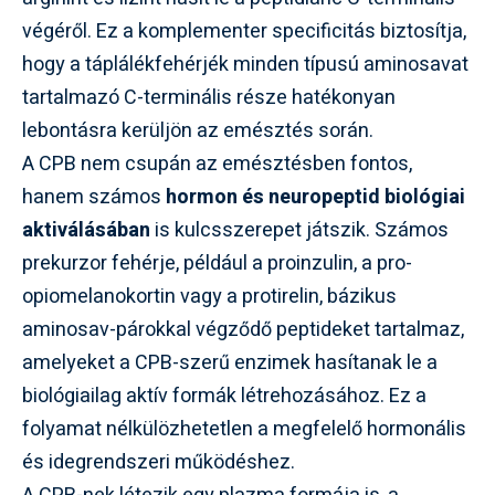
végéről. Ez a komplementer specificitás biztosítja,
hogy a táplálékfehérjék minden típusú aminosavat
tartalmazó C-terminális része hatékonyan
lebontásra kerüljön az emésztés során.
A CPB nem csupán az emésztésben fontos,
hanem számos
hormon és neuropeptid biológiai
aktiválásában
is kulcsszerepet játszik. Számos
prekurzor fehérje, például a proinzulin, a pro-
opiomelanokortin vagy a protirelin, bázikus
aminosav-párokkal végződő peptideket tartalmaz,
amelyeket a CPB-szerű enzimek hasítanak le a
biológiailag aktív formák létrehozásához. Ez a
folyamat nélkülözhetetlen a megfelelő hormonális
és idegrendszeri működéshez.