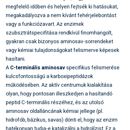
megfelelő időben és helyen fejtsék ki hatásukat,
megakadályozva a nem kívánt fehérjelebontást
vagy a funkciózavart. Az enzimek
szubsztrátspecifitása rendkívül finomhangolt,
gyakran csak bizonyos aminosav-sorrendeket
vagy kémiai tulajdonságokat felismerve képesek
hasítani.
A
C-terminális aminosav
specifikus felismerése
kulcsfontosságú a karboxipeptidázok
működésében. Az aktív centrumuk kialakítása
olyan, hogy pontosan illeszkedjen a hasítandó
peptid C-terminális részéhez, és az utolsó
aminosav oldalláncának kémiai jellege (pl.
hidrofób, bázikus, savas) dönti el, hogy az enzim
hatékonyan tudja-e katalizálni a hidrolízist. Ez a