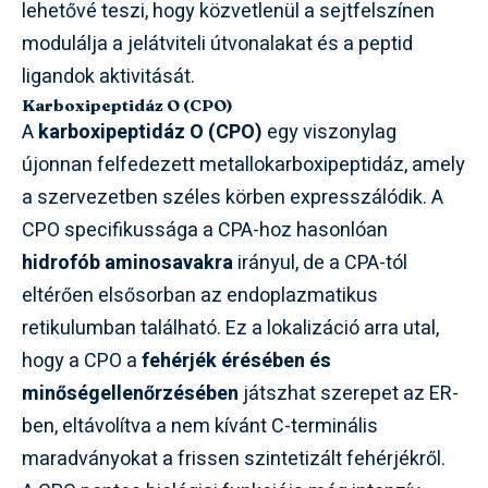
lehetővé teszi, hogy közvetlenül a sejtfelszínen
modulálja a jelátviteli útvonalakat és a peptid
ligandok aktivitását.
Karboxipeptidáz O (CPO)
A
karboxipeptidáz O (CPO)
egy viszonylag
újonnan felfedezett metallokarboxipeptidáz, amely
a szervezetben széles körben expresszálódik. A
CPO specifikussága a CPA-hoz hasonlóan
hidrofób aminosavakra
irányul, de a CPA-tól
eltérően elsősorban az endoplazmatikus
retikulumban található. Ez a lokalizáció arra utal,
hogy a CPO a
fehérjék érésében és
minőségellenőrzésében
játszhat szerepet az ER-
ben, eltávolítva a nem kívánt C-terminális
maradványokat a frissen szintetizált fehérjékről.