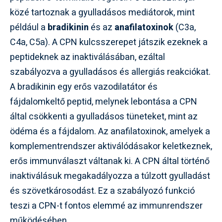
közé tartoznak a gyulladásos mediátorok, mint
például a
bradikinin
és az
anafilatoxinok
(C3a,
C4a, C5a). A CPN kulcsszerepet játszik ezeknek a
peptideknek az inaktiválásában, ezáltal
szabályozva a gyulladásos és allergiás reakciókat.
A bradikinin egy erős vazodilatátor és
fájdalomkeltő peptid, melynek lebontása a CPN
által csökkenti a gyulladásos tüneteket, mint az
ödéma és a fájdalom. Az anafilatoxinok, amelyek a
komplementrendszer aktiválódásakor keletkeznek,
erős immunválaszt váltanak ki. A CPN által történő
inaktiválásuk megakadályozza a túlzott gyulladást
és szövetkárosodást. Ez a szabályozó funkció
teszi a CPN-t fontos elemmé az immunrendszer
működésében.