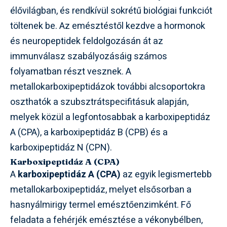
élővilágban, és rendkívül sokrétű biológiai funkciót
töltenek be. Az emésztéstől kezdve a hormonok
és neuropeptidek feldolgozásán át az
immunválasz szabályozásáig számos
folyamatban részt vesznek. A
metallokarboxipeptidázok további alcsoportokra
oszthatók a szubsztrátspecifitásuk alapján,
melyek közül a legfontosabbak a karboxipeptidáz
A (CPA), a karboxipeptidáz B (CPB) és a
karboxipeptidáz N (CPN).
Karboxipeptidáz A (CPA)
A
karboxipeptidáz A (CPA)
az egyik legismertebb
metallokarboxipeptidáz, melyet elsősorban a
hasnyálmirigy termel emésztőenzimként. Fő
feladata a fehérjék emésztése a vékonybélben,