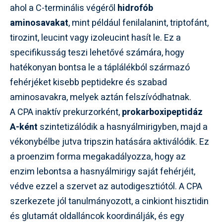
ahol a C-terminális végéről
hidrofób
aminosavakat
, mint például fenilalanint, triptofánt,
tirozint, leucint vagy izoleucint hasít le. Ez a
specifikusság teszi lehetővé számára, hogy
hatékonyan bontsa le a táplálékból származó
fehérjéket kisebb peptidekre és szabad
aminosavakra, melyek aztán felszívódhatnak.
A CPA inaktív prekurzorként,
prokarboxipeptidáz
A-ként
szintetizálódik a hasnyálmirigyben, majd a
vékonybélbe jutva tripszin hatására aktiválódik. Ez
a proenzim forma megakadályozza, hogy az
enzim lebontsa a hasnyálmirigy saját fehérjéit,
védve ezzel a szervet az autodigesztiótól. A CPA
szerkezete jól tanulmányozott, a cinkiont hisztidin
és glutamát oldalláncok koordinálják, és egy