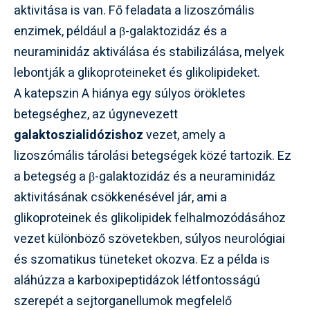
aktivitása is van. Fő feladata a lizoszómális
enzimek, például a β-galaktozidáz és a
neuraminidáz aktiválása és stabilizálása, melyek
lebontják a glikoproteineket és glikolipideket.
A katepszin A hiánya egy súlyos örökletes
betegséghez, az úgynevezett
galaktoszialidózishoz
vezet, amely a
lizoszómális tárolási betegségek közé tartozik. Ez
a betegség a β-galaktozidáz és a neuraminidáz
aktivitásának csökkenésével jár, ami a
glikoproteinek és glikolipidek felhalmozódásához
vezet különböző szövetekben, súlyos neurológiai
és szomatikus tüneteket okozva. Ez a példa is
aláhúzza a karboxipeptidázok létfontosságú
szerepét a sejtorganellumok megfelelő