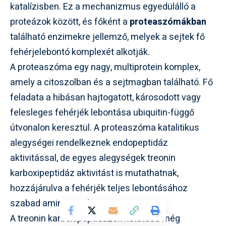
katalízisben. Ez a mechanizmus egyedülálló a
proteázok között, és főként a
proteaszómákban
található enzimekre jellemző, melyek a sejtek fő
fehérjelebontó komplexét alkotják.
A proteaszóma egy nagy, multiprotein komplex,
amely a citoszolban és a sejtmagban található. Fő
feladata a hibásan hajtogatott, károsodott vagy
felesleges fehérjék lebontása ubiquitin-függő
útvonalon keresztül. A proteaszóma katalitikus
alegységei rendelkeznek endopeptidáz
aktivitással, de egyes alegységek treonin
karboxipeptidáz aktivitást is mutathatnak,
hozzájárulva a fehérjék teljes lebontásához
szabad aminosavakra.
A treonin karboxipeptidázok kutatása még