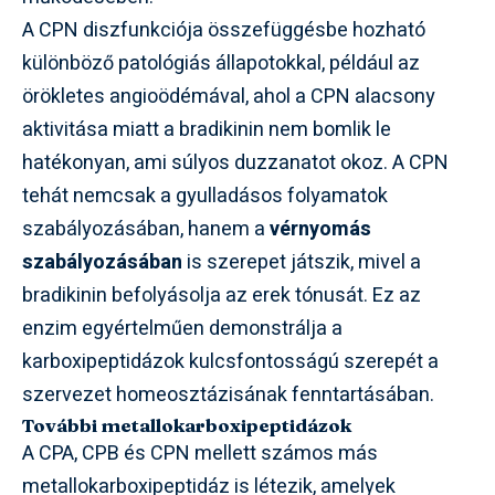
A CPN diszfunkciója összefüggésbe hozható
különböző patológiás állapotokkal, például az
örökletes angioödémával, ahol a CPN alacsony
aktivitása miatt a bradikinin nem bomlik le
hatékonyan, ami súlyos duzzanatot okoz. A CPN
tehát nemcsak a gyulladásos folyamatok
szabályozásában, hanem a
vérnyomás
szabályozásában
is szerepet játszik, mivel a
bradikinin befolyásolja az erek tónusát. Ez az
enzim egyértelműen demonstrálja a
karboxipeptidázok kulcsfontosságú szerepét a
szervezet homeosztázisának fenntartásában.
További metallokarboxipeptidázok
A CPA, CPB és CPN mellett számos más
metallokarboxipeptidáz is létezik, amelyek