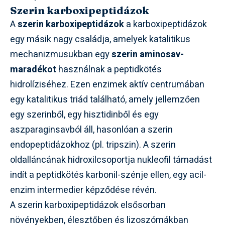
Szerin karboxipeptidázok
A
szerin karboxipeptidázok
a karboxipeptidázok
egy másik nagy családja, amelyek katalitikus
mechanizmusukban egy
szerin aminosav-
maradékot
használnak a peptidkötés
hidrolíziséhez. Ezen enzimek aktív centrumában
egy katalitikus triád található, amely jellemzően
egy szerinből, egy hisztidinből és egy
aszparaginsavból áll, hasonlóan a szerin
endopeptidázokhoz (pl. tripszin). A szerin
oldalláncának hidroxilcsoportja nukleofil támadást
indít a peptidkötés karbonil-szénje ellen, egy acil-
enzim intermedier képződése révén.
A szerin karboxipeptidázok elsősorban
növényekben, élesztőben és lizoszómákban