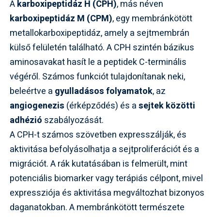
A
karboxipeptidáz H (CPH)
, más néven
karboxipeptidáz M (CPM)
, egy membránkötött
metallokarboxipeptidáz, amely a sejtmembrán
külső felületén található. A CPH szintén bázikus
aminosavakat hasít le a peptidek C-terminális
végéről. Számos funkciót tulajdonítanak neki,
beleértve a
gyulladásos folyamatok
, az
angiogenezis
(érképződés) és a
sejtek közötti
adhézió
szabályozását.
A CPH-t számos szövetben expresszálják, és
aktivitása befolyásolhatja a sejtproliferációt és a
migrációt. A rák kutatásában is felmerült, mint
potenciális biomarker vagy terápiás célpont, mivel
expressziója és aktivitása megváltozhat bizonyos
daganatokban. A membránkötött természete