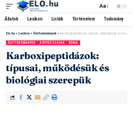
Aa
Állatok
Lexikon
Listák
Történelem
Tudomány
Elo.hu
>
Lexikon
>
Élettudományok
>
Karboxipeptidázok: típusai, működésük és biológiai szerepük
ÉLETTUDOMÁNYOK
K BETŰS SZAVAK
KÉMIA
Karboxipeptidázok:
típusai, működésük és
biológiai szerepük