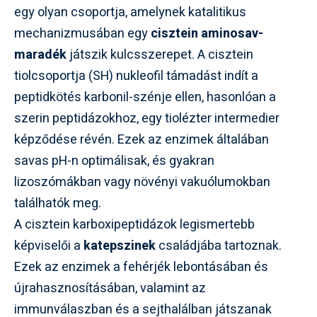
egy olyan csoportja, amelynek katalitikus
mechanizmusában egy
cisztein aminosav-
maradék
játszik kulcsszerepet. A cisztein
tiolcsoportja (SH) nukleofil támadást indít a
peptidkötés karbonil-szénje ellen, hasonlóan a
szerin peptidázokhoz, egy tiolézter intermedier
képződése révén. Ezek az enzimek általában
savas pH-n optimálisak, és gyakran
lizoszómákban vagy növényi vakuólumokban
találhatók meg.
A cisztein karboxipeptidázok legismertebb
képviselői a
katepszinek
családjába tartoznak.
Ezek az enzimek a fehérjék lebontásában és
újrahasznosításában, valamint az
immunválaszban és a sejthalálban játszanak