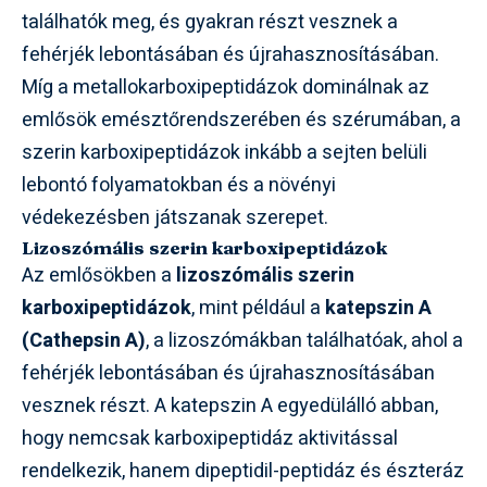
találhatók meg, és gyakran részt vesznek a
fehérjék lebontásában és újrahasznosításában.
Míg a metallokarboxipeptidázok dominálnak az
emlősök emésztőrendszerében és szérumában, a
szerin karboxipeptidázok inkább a sejten belüli
lebontó folyamatokban és a növényi
védekezésben játszanak szerepet.
Lizoszómális szerin karboxipeptidázok
Az emlősökben a
lizoszómális szerin
karboxipeptidázok
, mint például a
katepszin A
(Cathepsin A)
, a lizoszómákban találhatóak, ahol a
fehérjék lebontásában és újrahasznosításában
vesznek részt. A katepszin A egyedülálló abban,
hogy nemcsak karboxipeptidáz aktivitással
rendelkezik, hanem dipeptidil-peptidáz és észteráz