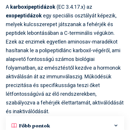
A
karboxipeptidázok
(EC 3.4.17.x) az
exopeptidázok
egy speciális osztályát képezik,
melyek kulcsszerepet játszanak a fehérjék és
peptidek lebontásában a C-terminális végükön.
Ezek az enzimek egyetlen aminosav-maradékot
hasítanak le a polipeptidlánc karboxil-végéről, ami
alapvető fontosságú számos biológiai
folyamatban, az emésztéstől kezdve a hormonok
aktiválásán át az immunválaszig. Működésük
precizitása és specifikussága teszi őket
létfontosságúvá az élő rendszerekben,
szabályozva a fehérjék élettartamát, aktiválódását
és inaktiválódását.
Főbb pontok