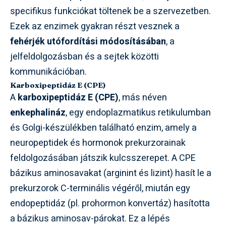
specifikus funkciókat töltenek be a szervezetben.
Ezek az enzimek gyakran részt vesznek a
fehérjék utófordítási módosításában
, a
jelfeldolgozásban és a sejtek közötti
kommunikációban.
Karboxipeptidáz E (CPE)
A
karboxipeptidáz E (CPE)
, más néven
enkephalináz
, egy endoplazmatikus retikulumban
és Golgi-készülékben található enzim, amely a
neuropeptidek és hormonok prekurzorainak
feldolgozásában játszik kulcsszerepet. A CPE
bázikus aminosavakat (arginint és lizint) hasít le a
prekurzorok C-terminális végéről, miután egy
endopeptidáz (pl. prohormon konvertáz) hasította
a bázikus aminosav-párokat. Ez a lépés