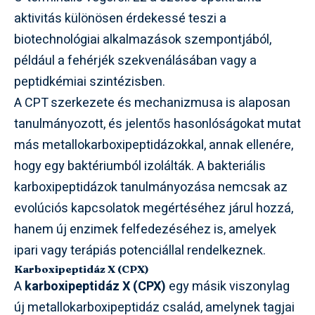
aktivitás különösen érdekessé teszi a
biotechnológiai alkalmazások szempontjából,
például a fehérjék szekvenálásában vagy a
peptidkémiai szintézisben.
A CPT szerkezete és mechanizmusa is alaposan
tanulmányozott, és jelentős hasonlóságokat mutat
más metallokarboxipeptidázokkal, annak ellenére,
hogy egy baktériumból izolálták. A bakteriális
karboxipeptidázok tanulmányozása nemcsak az
evolúciós kapcsolatok megértéséhez járul hozzá,
hanem új enzimek felfedezéséhez is, amelyek
ipari vagy terápiás potenciállal rendelkeznek.
Karboxipeptidáz X (CPX)
A
karboxipeptidáz X (CPX)
egy másik viszonylag
új metallokarboxipeptidáz család, amelynek tagjai