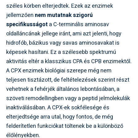
széles körben elterjedtek. Ezek az enzimek
jellemzően
nem mutatnak szigorú
specifikusságot
a C-terminális aminosav
oldalláncának jellege iránt, ami azt jelenti, hogy
hidrofób, bázikus vagy savas aminosavakat is
képesek hasítani. Ez a szélesebb spektrumú
aktivitás eltér a klasszikus CPA és CPB enzimektől.
A CPX enzimek biológiai szerepe még nem
teljesen tisztázott, de feltételezések szerint részt
vehetnek a fehérjék általános lebontásában, a
szöveti remodellingben vagy a peptid jelmolekulák
inaktiválásában. A CPX-ek sokfélesége és
elterjedtsége arra utal, hogy fontos, de még
felderítetlen funkciókat töltenek be a különböző
élőlényekben.