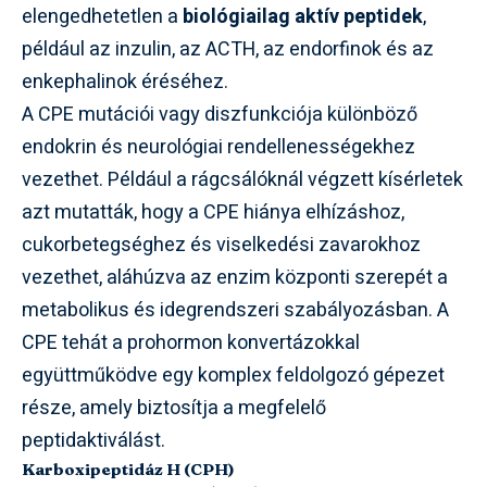
elengedhetetlen a
biológiailag aktív peptidek
,
például az inzulin, az ACTH, az endorfinok és az
enkephalinok éréséhez.
A CPE mutációi vagy diszfunkciója különböző
endokrin és neurológiai rendellenességekhez
vezethet. Például a rágcsálóknál végzett kísérletek
azt mutatták, hogy a CPE hiánya elhízáshoz,
cukorbetegséghez és viselkedési zavarokhoz
vezethet, aláhúzva az enzim központi szerepét a
metabolikus és idegrendszeri szabályozásban. A
CPE tehát a prohormon konvertázokkal
együttműködve egy komplex feldolgozó gépezet
része, amely biztosítja a megfelelő
peptidaktiválást.
Karboxipeptidáz H (CPH)