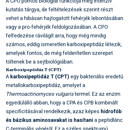
A CPO pontos biológiai funkciója még intenzív
kutatás tárgya, de feltételezések szerint részt
vehet a hibásan hajtogatott fehérjék lebontásában
vagy a pro-fehérjék feldolgozásában. A CPO
felfedezése rávilágít arra, hogy még mindig
számos, eddig ismeretlen karboxipeptidáz létezik,
amelyek fontos, de még felderítetlen szerepet
töltenek be a sejtbiológiában.
Karboxipeptidáz T (CPT)
A
karboxipeptidáz T (CPT)
egy bakteriális eredetű
metallokarboxipeptidáz, amelyet a
Thermoactinomyces vulgaris
termel. Ez az enzim
egyedülálló abban, hogy a CPA és CPB kombinált
specificitásával rendelkezik, azaz képes
hidrofób
és bázikus aminosavakat is hasítani
a peptidlánc
C-terminális végéről. Ez a széles spektrumú