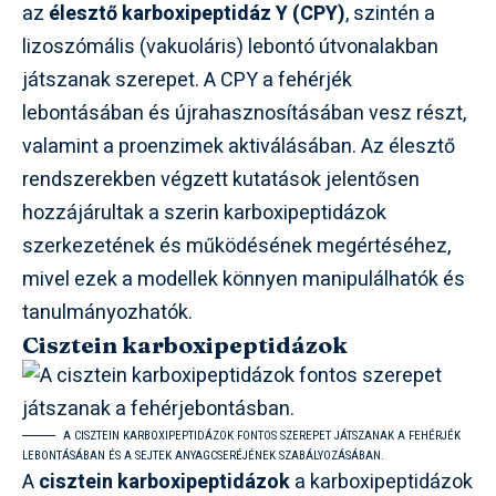
az
élesztő karboxipeptidáz Y (CPY)
, szintén a
lizoszómális (vakuoláris) lebontó útvonalakban
játszanak szerepet. A CPY a fehérjék
lebontásában és újrahasznosításában vesz részt,
valamint a proenzimek aktiválásában. Az élesztő
rendszerekben végzett kutatások jelentősen
hozzájárultak a szerin karboxipeptidázok
szerkezetének és működésének megértéséhez,
mivel ezek a modellek könnyen manipulálhatók és
tanulmányozhatók.
Cisztein karboxipeptidázok
A CISZTEIN KARBOXIPEPTIDÁZOK FONTOS SZEREPET JÁTSZANAK A FEHÉRJÉK
LEBONTÁSÁBAN ÉS A SEJTEK ANYAGCSERÉJÉNEK SZABÁLYOZÁSÁBAN.
A
cisztein karboxipeptidázok
a karboxipeptidázok