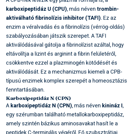
A CPB-nek létezik egy plazma formája is, a
karboxipeptidáz U (CPU)
, más néven
trombin-
aktiválható fibrinolízis inhibitor (TAFI)
. Ez az
enzim a véralvadás és a fibrinolízis (vérrög-oldás)
szabályozásában játszik szerepet. A TAFI
aktiválódásával gátolja a fibrinolízist azáltal, hogy
eltávolítja a lizint és arginint a fibrin felületéről,
csökkentve ezzel a plazminogén kötődését és
aktiválódását. Ez a mechanizmus kiemeli a CPB-
típusú enzimek komplex szerepét a homeosztázis
fenntartásában.
Karboxipeptidáz N (CPN)
A
karboxipeptidáz N (CPN)
, más néven
kinináz I
,
egy szérumban található metallokarboxipeptidáz,
amely szintén bázikus aminosavakat hasít le a
peptidek C-terminális végéről. Fő szubsztrátjai