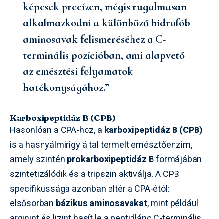
képesek precízen, mégis rugalmasan
alkalmazkodni a különböző hidrofób
aminosavak felismeréséhez a C-
terminális pozícióban, ami alapvető
az emésztési folyamatok
hatékonyságához.”
Karboxipeptidáz B (CPB)
Hasonlóan a CPA-hoz, a
karboxipeptidáz B (CPB)
is a hasnyálmirigy által termelt emésztőenzim,
amely szintén
prokarboxipeptidáz B
formájában
szintetizálódik és a tripszin aktiválja. A CPB
specifikussága azonban eltér a CPA-étól:
elsősorban
bázikus aminosavakat
, mint például
arginint és lizint hasít le a peptidlánc C-terminális