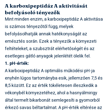
A karboxipeptidáz A aktivitását
befolyásoló tényezők
Mint minden enzim, a karboxipeptidáz A aktivitása
is számos tényezőtől függ, melyek
befolyásolhatják annak hatékonyságát az
emésztés során. Ezek a tényezők a környezeti
feltételeket, a szubsztrát elérhetőségét és az
esetleges gátló anyagok jelenlétét ölelik fel.
1. pH-érték:
A karboxipeptidáz A optimális működési pH-ja
enyhén lúgos tartományba esik, jellemzően 7,5 és
8,5 között. Ez az érték tökéletesen illeszkedik a
vékonybél környezetéhez, ahol a hasnyálmirigy
által termelt bikarbonát semlegesíti a gyomorból
érkező savas béltartalmat. A pH-érték eltérése az