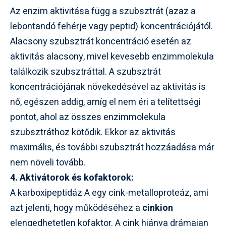
Az enzim aktivitása függ a szubsztrát (azaz a
lebontandó fehérje vagy peptid) koncentrációjától.
Alacsony szubsztrát koncentráció esetén az
aktivitás alacsony, mivel kevesebb enzimmolekula
találkozik szubsztráttal. A szubsztrát
koncentrációjának növekedésével az aktivitás is
nő, egészen addig, amíg el nem éri a telítettségi
pontot, ahol az összes enzimmolekula
szubsztráthoz kötődik. Ekkor az aktivitás
maximális, és további szubsztrát hozzáadása már
nem növeli tovább.
4. Aktivátorok és kofaktorok:
A karboxipeptidáz A egy cink-metalloproteáz, ami
azt jelenti, hogy működéséhez a
cinkion
elengedhetetlen kofaktor. A cink hiánya drámaian