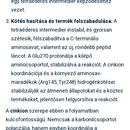
egy tetraéderes intermedier képződéséhez
vezet.
Kötés hasítása és termék felszabadulása:
A
tetraéderes intermedier instabil, és gyorsan
szétesik, felszabadítva a C-terminális
aminosavat, valamint az új, rövidebb peptid
láncot. A Glu270 protonálja a kilépő
aminocsoportot, stabilizálva a reakciót. A cinkion
koordinációja és a környező aminosav-
maradékok (Arg145, Tyr248) hidrogénkötései
stabilizálják az átmeneti állapotokat és a köztes
termékeket, jelentősen felgyorsítva a reakciót.
A
cinkion
szerepe ebben a folyamatban
kulcsfontosságú. Nemcsak a karbonilcsoportot
polarizálja, hanem egyben koordinálja a