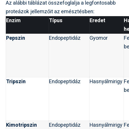
Az alábbi táblázat összefoglalja a legfontosabb
proteázok jellemzőit az emésztésben:
Enzim
Típus
Eredet
H
he
Pepszin
Endopeptidáz
Gyomor
Fe
be
Tripszin
Endopeptidáz
Hasnyálmirigy
Fe
be
Kimotripszin
Endopeptidáz
Hasnyálmirigy
Fe