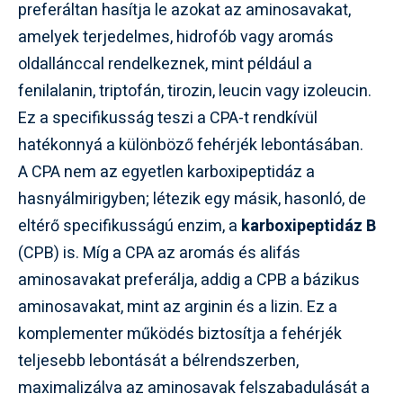
preferáltan hasítja le azokat az aminosavakat,
amelyek terjedelmes, hidrofób vagy aromás
oldallánccal rendelkeznek, mint például a
fenilalanin, triptofán, tirozin, leucin vagy izoleucin.
Ez a specifikusság teszi a CPA-t rendkívül
hatékonnyá a különböző fehérjék lebontásában.
A CPA nem az egyetlen karboxipeptidáz a
hasnyálmirigyben; létezik egy másik, hasonló, de
eltérő specifikusságú enzim, a
karboxipeptidáz B
(CPB) is. Míg a CPA az aromás és alifás
aminosavakat preferálja, addig a CPB a bázikus
aminosavakat, mint az arginin és a lizin. Ez a
komplementer működés biztosítja a fehérjék
teljesebb lebontását a bélrendszerben,
maximalizálva az aminosavak felszabadulását a