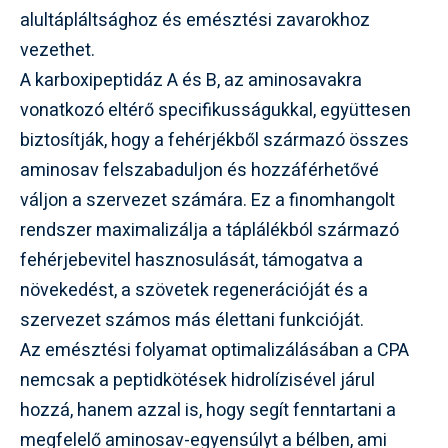
alultápláltsághoz és emésztési zavarokhoz
vezethet.
A karboxipeptidáz A és B, az aminosavakra
vonatkozó eltérő specifikusságukkal, együttesen
biztosítják, hogy a fehérjékből származó összes
aminosav felszabaduljon és hozzáférhetővé
váljon a szervezet számára. Ez a finomhangolt
rendszer maximalizálja a táplálékból származó
fehérjebevitel hasznosulását, támogatva a
növekedést, a szövetek regenerációját és a
szervezet számos más élettani funkcióját.
Az emésztési folyamat optimalizálásában a CPA
nemcsak a peptidkötések hidrolízisével járul
hozzá, hanem azzal is, hogy segít fenntartani a
megfelelő aminosav-egyensúlyt a bélben, ami