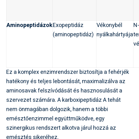
Aminopeptidázok
Exopeptidáz
Vékonybél
N
(aminopeptidáz)
nyálkahártyája
te
v
Ez a komplex enzimrendszer biztosítja a fehérjék
hatékony és teljes lebontását, maximalizálva az
aminosavak felszívódását és hasznosulását a
szervezet számára. A karboxipeptidáz A tehát
nem önmagában dolgozik, hanem a többi
emésztőenzimmel együttműködve, egy
szinergikus rendszert alkotva járul hozzá az
emésztés sikeréhez.