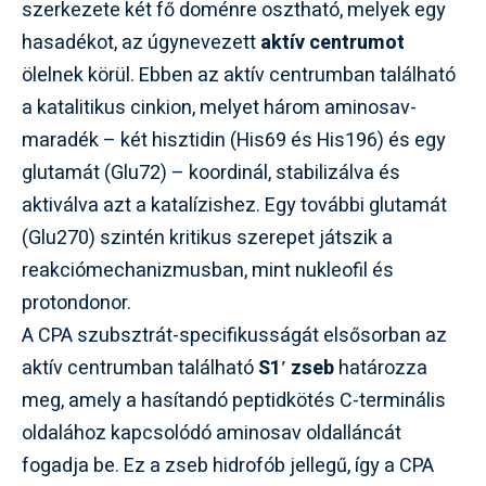
szerkezete két fő doménre osztható, melyek egy
hasadékot, az úgynevezett
aktív centrumot
ölelnek körül. Ebben az aktív centrumban található
a katalitikus cinkion, melyet három aminosav-
maradék – két hisztidin (His69 és His196) és egy
glutamát (Glu72) – koordinál, stabilizálva és
aktiválva azt a katalízishez. Egy további glutamát
(Glu270) szintén kritikus szerepet játszik a
reakciómechanizmusban, mint nukleofil és
protondonor.
A CPA szubsztrát-specifikusságát elsősorban az
aktív centrumban található
S1′ zseb
határozza
meg, amely a hasítandó peptidkötés C-terminális
oldalához kapcsolódó aminosav oldalláncát
fogadja be. Ez a zseb hidrofób jellegű, így a CPA