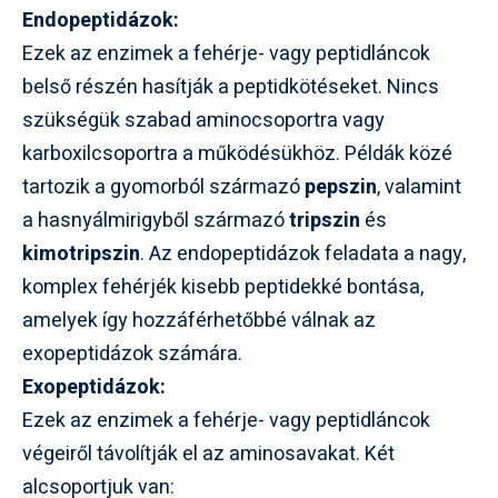
Endopeptidázok:
Ezek az enzimek a fehérje- vagy peptidláncok
belső részén hasítják a peptidkötéseket. Nincs
szükségük szabad aminocsoportra vagy
karboxilcsoportra a működésükhöz. Példák közé
tartozik a gyomorból származó
pepszin
, valamint
a hasnyálmirigyből származó
tripszin
és
kimotripszin
. Az endopeptidázok feladata a nagy,
komplex fehérjék kisebb peptidekké bontása,
amelyek így hozzáférhetőbbé válnak az
exopeptidázok számára.
Exopeptidázok:
Ezek az enzimek a fehérje- vagy peptidláncok
végeiről távolítják el az aminosavakat. Két
alcsoportjuk van: