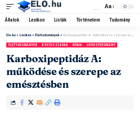
Aa
Állatok
Lexikon
Listák
Történelem
Tudomány
Elo.hu
>
Lexikon
>
Élettudományok
>
Karboxipeptidáz A: működése és szerepe az emésztésben
ÉLETTUDOMÁNYOK
K BETŰS SZAVAK
KÉMIA
ORVOSTUDOMÁNY
Karboxipeptidáz A:
működése és szerepe az
emésztésben