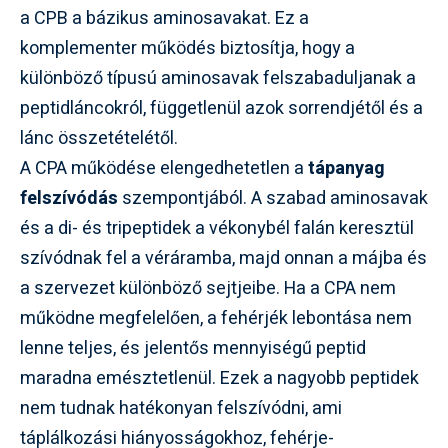
a CPB a bázikus aminosavakat. Ez a
komplementer működés biztosítja, hogy a
különböző típusú aminosavak felszabaduljanak a
peptidláncokról, függetlenül azok sorrendjétől és a
lánc összetételétől.
A CPA működése elengedhetetlen a
tápanyag
felszívódás
szempontjából. A szabad aminosavak
és a di- és tripeptidek a vékonybél falán keresztül
szívódnak fel a véráramba, majd onnan a májba és
a szervezet különböző sejtjeibe. Ha a CPA nem
működne megfelelően, a fehérjék lebontása nem
lenne teljes, és jelentős mennyiségű peptid
maradna emésztetlenül. Ezek a nagyobb peptidek
nem tudnak hatékonyan felszívódni, ami
táplálkozási hiányosságokhoz, fehérje-