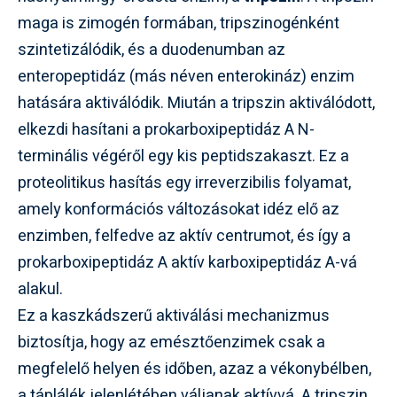
maga is zimogén formában, tripszinogénként
szintetizálódik, és a duodenumban az
enteropeptidáz (más néven enterokináz) enzim
hatására aktiválódik. Miután a tripszin aktiválódott,
elkezdi hasítani a prokarboxipeptidáz A N-
terminális végéről egy kis peptidszakaszt. Ez a
proteolitikus hasítás egy irreverzibilis folyamat,
amely konformációs változásokat idéz elő az
enzimben, felfedve az aktív centrumot, és így a
prokarboxipeptidáz A aktív karboxipeptidáz A-vá
alakul.
Ez a kaszkádszerű aktiválási mechanizmus
biztosítja, hogy az emésztőenzimek csak a
megfelelő helyen és időben, azaz a vékonybélben,
a táplálék jelenlétében váljanak aktívvá. A tripszin