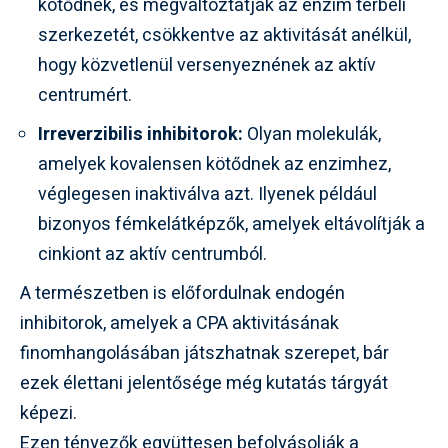
kötődnek, és megváltoztatják az enzim térbeli
szerkezetét, csökkentve az aktivitását anélkül,
hogy közvetlenül versenyeznének az aktív
centrumért.
Irreverzibilis inhibitorok:
Olyan molekulák,
amelyek kovalensen kötődnek az enzimhez,
véglegesen inaktiválva azt. Ilyenek például
bizonyos fémkelátképzők, amelyek eltávolítják a
cinkiont az aktív centrumból.
A természetben is előfordulnak endogén
inhibitorok, amelyek a CPA aktivitásának
finomhangolásában játszhatnak szerepet, bár
ezek élettani jelentősége még kutatás tárgyát
képezi.
Ezen tényezők együttesen befolyásolják a