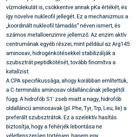
vízmolekulát is, csökkentve annak pKa értékét, és
így növelve nukleofil jellegét. Ez a mechanizmus a
„koordinált nukleofil támadás” néven ismert, és
számos metalloenzimre jellemző. Az enzim aktív
centrumának egyéb részei, mint például az Arg145
aminosav, hidrogénkötésekkel stabilizálják a
szubsztrát peptidkötését, tovább finomítva a
katalízist.
A CPA specifikussága, ahogy korábban említettük,
a C-terminális aminosav oldalláncának jellegétől
függ. A hidrofób S1′ zseb miatt a nagy, hidrofób
oldalláncú aminosavak (pl. Phe, Tyr, Trp, Leu, Ile) a
preferált szubsztrátok. Ez a szelektív hasítás
biztosítja, hogy a fehérjék lebontása ne
véletlenszerűen történjen, hanem egy