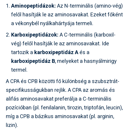
Aminopeptidázok:
Az N-terminális (amino-vég)
felől hasítják le az aminosavakat. Ezeket főként
a vékonybél nyálkahártyája termeli.
Karboxipeptidázok:
A C-terminális (karboxil-
vég) felől hasítják le az aminosavakat. Ide
tartozik a
karboxipeptidáz A
és a
karboxipeptidáz B
, melyeket a hasnyálmirigy
termel.
A CPA és CPB közötti fő különbség a szubsztrát-
specifikusságukban rejlik. A CPA az aromás és
alifás aminosavakat preferálja a C-terminális
pozícióban (pl. fenilalanin, tirozin, triptofán, leucin),
míg a CPB a bázikus aminosavakat (pl. arginin,
lizin).