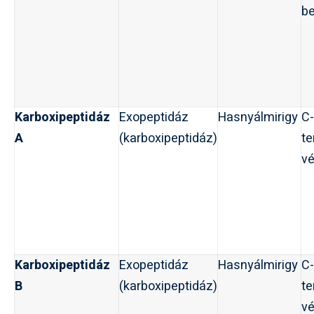
be
Karboxipeptidáz
Exopeptidáz
Hasnyálmirigy
C-
A
(karboxipeptidáz)
te
v
Karboxipeptidáz
Exopeptidáz
Hasnyálmirigy
C-
B
(karboxipeptidáz)
te
v