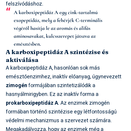
felszívódáshoz.
A karboxipeptidáz A egy cink-tartalmú
exopeptidáz, mely a fehérjék C-terminális
végéről hasítja le az aromás és alifás
aminosavakat, kulcsszerepet játszva az
emésztésben.
A karboxipeptidáz A szintézise és
aktiválása
A karboxipeptidáz A, hasonlóan sok más
emésztőenzimhez, inaktív előanyag, úgynevezett
zimogén
formájában szintetizálódik a
hasnyálmirigyben. Ez az inaktív forma a
prokarboxipeptidáz A
. Az enzimek zimogén
formában történő szintézise egy létfontosságú
védelmi mechanizmus a szervezet számára.
Megakadályozza, hogy az enzimek még a