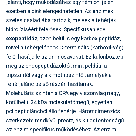
jelenti, hogy működéséhez egy fémion, jelen
esetben a cink elengedhetetlen. Az enzimek
széles családjába tartozik, melyek a fehérjék
hidrolíziséért felelősek. Specifikusan egy
exopeptidáz
, azon belül is egy karboxipeptidáz,
mivel a fehérjeláncok C-terminális (karboxil-vég)
felől hasítja le az aminosavakat. Ez különbözteti
meg az endopeptidázoktól, mint például a
tripszintől vagy a kimotripszintől, amelyek a
fehérjelánc belső részén hasítanak.
Molekuláris szinten a CPA egy viszonylag nagy,
körülbelül 34 kDa molekulatömegű, egyetlen
polipeptidláncból álló fehérje. Háromdimenziós
szerkezete rendkívül precíz, és kulcsfontosságú
az enzim specifikus működéséhez. Az enzim