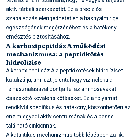
téve az enzim számára, hogy felvegye a teljesen
aktív térbeli szerkezetét. Ez a precíziós
szabályozás elengedhetetlen a hasnyálmirigy
egészségének megőrzéséhez és a hatékony
emésztés biztosításához.
A karboxipeptidáz A működési
mechanizmusa: a peptidkötés
hidrolízise
A karboxipeptidáz A a peptidkötések hidrolízisét
katalizálja, ami azt jelenti, hogy vízmolekula
felhasználásával bontja fel az aminosavakat
összekötő kovalens kötéseket. Ez a folyamat
rendkívül specifikus és hatékony, köszönhetően az
enzim egyedi aktív centrumának és a benne
található cinkionnak.
A katalitikus mechanizmus több lépésben zajlik: