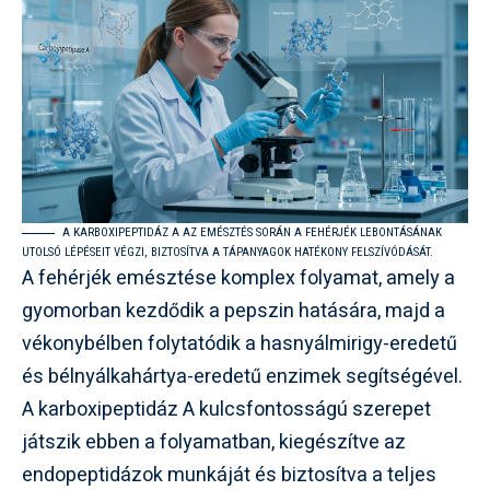
A KARBOXIPEPTIDÁZ A AZ EMÉSZTÉS SORÁN A FEHÉRJÉK LEBONTÁSÁNAK
UTOLSÓ LÉPÉSEIT VÉGZI, BIZTOSÍTVA A TÁPANYAGOK HATÉKONY FELSZÍVÓDÁSÁT.
A fehérjék emésztése komplex folyamat, amely a
gyomorban kezdődik a pepszin hatására, majd a
vékonybélben folytatódik a hasnyálmirigy-eredetű
és bélnyálkahártya-eredetű enzimek segítségével.
A karboxipeptidáz A kulcsfontosságú szerepet
játszik ebben a folyamatban, kiegészítve az
endopeptidázok munkáját és biztosítva a teljes