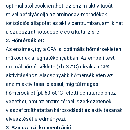
optimálistól csökkentheti az enzim aktivitását,
mivel befolyásolja az aminosav-maradékok
ionizációs állapotát az aktív centrumban, ami kihat
a szubsztrát kötődésére és a katalízisre.
2. Hőmérséklet:
Az enzimek, így a CPA is, optimális hőmérsékleten
működnek a leghatékonyabban. Az emberi test
normál hőmérséklete (kb. 37°C) ideális a CPA
aktivitásához. Alacsonyabb hőmérsékleten az
enzim aktivitása lelassul, míg túl magas
hőmérséklet (pl. 50-60°C felett) denaturációhoz
vezethet, ami az enzim térbeli szerkezetének
visszafordíthatatlan károsodását és aktivitásának
elvesztését eredményezi.
3. Szubsztrát koncentráció: