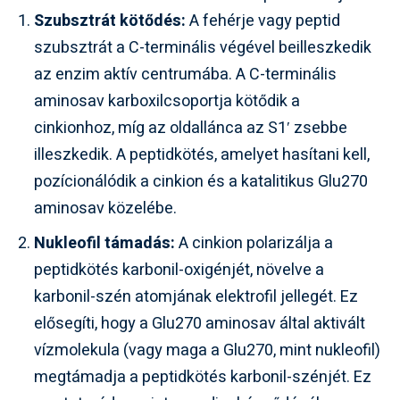
Szubsztrát kötődés:
A fehérje vagy peptid
szubsztrát a C-terminális végével beilleszkedik
az enzim aktív centrumába. A C-terminális
aminosav karboxilcsoportja kötődik a
cinkionhoz, míg az oldallánca az S1′ zsebbe
illeszkedik. A peptidkötés, amelyet hasítani kell,
pozícionálódik a cinkion és a katalitikus Glu270
aminosav közelébe.
Nukleofil támadás:
A cinkion polarizálja a
peptidkötés karbonil-oxigénjét, növelve a
karbonil-szén atomjának elektrofil jellegét. Ez
elősegíti, hogy a Glu270 aminosav által aktivált
vízmolekula (vagy maga a Glu270, mint nukleofil)
megtámadja a peptidkötés karbonil-szénjét. Ez