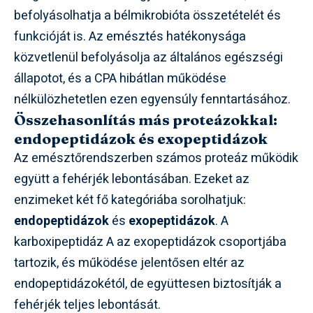
befolyásolhatja a bélmikrobióta összetételét és
funkcióját is. Az emésztés hatékonysága
közvetlenül befolyásolja az általános egészségi
állapotot, és a CPA hibátlan működése
nélkülözhetetlen ezen egyensúly fenntartásához.
Összehasonlítás más proteázokkal:
endopeptidázok és exopeptidázok
Az emésztőrendszerben számos proteáz működik
együtt a fehérjék lebontásában. Ezeket az
enzimeket két fő kategóriába sorolhatjuk:
endopeptidázok
és
exopeptidázok
. A
karboxipeptidáz A az exopeptidázok csoportjába
tartozik, és működése jelentősen eltér az
endopeptidázokétól, de együttesen biztosítják a
fehérjék teljes lebontását.