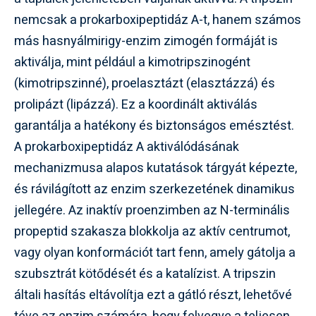
nemcsak a prokarboxipeptidáz A-t, hanem számos
más hasnyálmirigy-enzim zimogén formáját is
aktiválja, mint például a kimotripszinogént
(kimotripszinné), proelasztázt (elasztázzá) és
prolipázt (lipázzá). Ez a koordinált aktiválás
garantálja a hatékony és biztonságos emésztést.
A prokarboxipeptidáz A aktiválódásának
mechanizmusa alapos kutatások tárgyát képezte,
és rávilágított az enzim szerkezetének dinamikus
jellegére. Az inaktív proenzimben az N-terminális
propeptid szakasza blokkolja az aktív centrumot,
vagy olyan konformációt tart fenn, amely gátolja a
szubsztrát kötődését és a katalízist. A tripszin
általi hasítás eltávolítja ezt a gátló részt, lehetővé