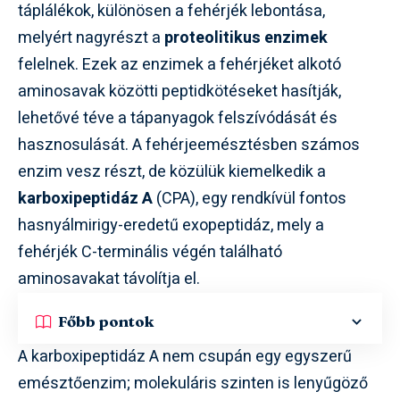
táplálékok, különösen a fehérjék lebontása,
melyért nagyrészt a
proteolitikus enzimek
felelnek. Ezek az enzimek a fehérjéket alkotó
aminosavak közötti peptidkötéseket hasítják,
lehetővé téve a tápanyagok felszívódását és
hasznosulását. A fehérjeemésztésben számos
enzim vesz részt, de közülük kiemelkedik a
karboxipeptidáz A
(CPA), egy rendkívül fontos
hasnyálmirigy-eredetű exopeptidáz, mely a
fehérjék C-terminális végén található
aminosavakat távolítja el.
Főbb pontok
A karboxipeptidáz A nem csupán egy egyszerű
emésztőenzim; molekuláris szinten is lenyűgöző