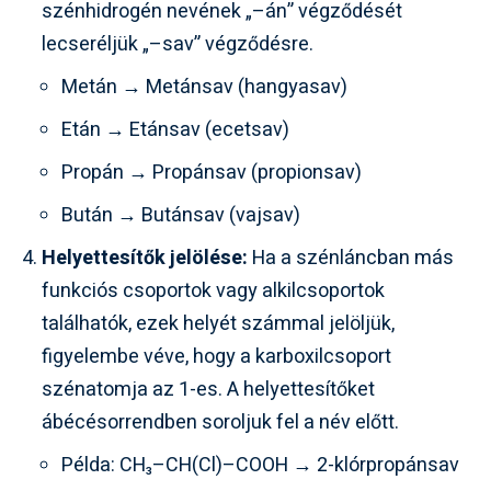
szénhidrogén nevének „–án” végződését
lecseréljük „–sav” végződésre.
Metán → Metánsav (hangyasav)
Etán → Etánsav (ecetsav)
Propán → Propánsav (propionsav)
Bután → Butánsav (vajsav)
Helyettesítők jelölése:
Ha a szénláncban más
funkciós csoportok vagy alkilcsoportok
találhatók, ezek helyét számmal jelöljük,
figyelembe véve, hogy a karboxilcsoport
szénatomja az 1-es. A helyettesítőket
ábécésorrendben soroljuk fel a név előtt.
Példa: CH₃–CH(Cl)–COOH → 2-klórpropánsav