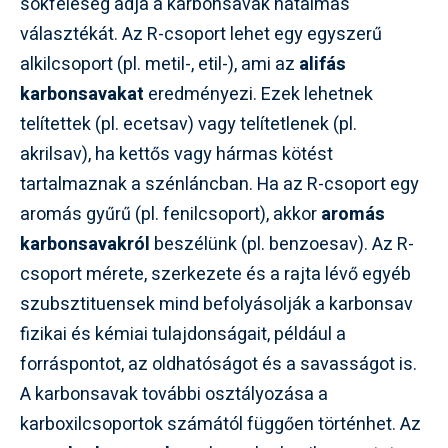
sokféleség adja a karbonsavak hatalmas
választékát. Az R-csoport lehet egy egyszerű
alkilcsoport (pl. metil-, etil-), ami az
alifás
karbonsavakat
eredményezi. Ezek lehetnek
telítettek (pl. ecetsav) vagy telítetlenek (pl.
akrilsav), ha kettős vagy hármas kötést
tartalmaznak a szénláncban. Ha az R-csoport egy
aromás gyűrű (pl. fenilcsoport), akkor
aromás
karbonsavakról
beszélünk (pl. benzoesav). Az R-
csoport mérete, szerkezete és a rajta lévő egyéb
szubsztituensek mind befolyásolják a karbonsav
fizikai és kémiai tulajdonságait, például a
forráspontot, az oldhatóságot és a savasságot is.
A karbonsavak további osztályozása a
karboxilcsoportok számától függően történhet. Az