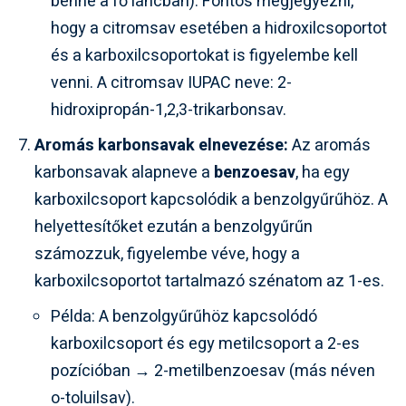
benne a fő láncban). Fontos megjegyezni,
hogy a citromsav esetében a hidroxilcsoportot
és a karboxilcsoportokat is figyelembe kell
venni. A citromsav IUPAC neve: 2-
hidroxipropán-1,2,3-trikarbonsav.
Aromás karbonsavak elnevezése:
Az aromás
karbonsavak alapneve a
benzoesav
, ha egy
karboxilcsoport kapcsolódik a benzolgyűrűhöz. A
helyettesítőket ezután a benzolgyűrűn
számozzuk, figyelembe véve, hogy a
karboxilcsoportot tartalmazó szénatom az 1-es.
Példa: A benzolgyűrűhöz kapcsolódó
karboxilcsoport és egy metilcsoport a 2-es
pozícióban → 2-metilbenzoesav (más néven
o-toluilsav).