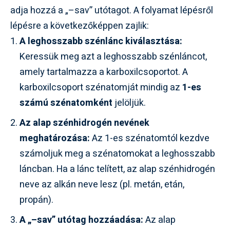
adja hozzá a „–sav” utótagot. A folyamat lépésről
lépésre a következőképpen zajlik:
A leghosszabb szénlánc kiválasztása:
Keressük meg azt a leghosszabb szénláncot,
amely tartalmazza a karboxilcsoportot. A
karboxilcsoport szénatomját mindig az
1-es
számú szénatomként
jelöljük.
Az alap szénhidrogén nevének
meghatározása:
Az 1-es szénatomtól kezdve
számoljuk meg a szénatomokat a leghosszabb
láncban. Ha a lánc telített, az alap szénhidrogén
neve az alkán neve lesz (pl. metán, etán,
propán).
A „–sav” utótag hozzáadása:
Az alap