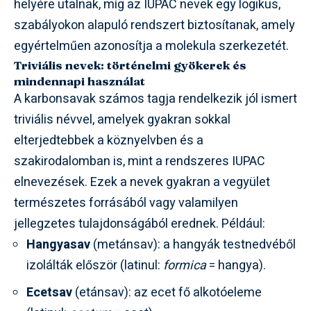
helyére utalnak, míg az IUPAC nevek egy logikus,
szabályokon alapuló rendszert biztosítanak, amely
egyértelműen azonosítja a molekula szerkezetét.
Triviális nevek: történelmi gyökerek és
mindennapi használat
A karbonsavak számos tagja rendelkezik jól ismert
triviális névvel, amelyek gyakran sokkal
elterjedtebbek a köznyelvben és a
szakirodalomban is, mint a rendszeres IUPAC
elnevezések. Ezek a nevek gyakran a vegyület
természetes forrásából vagy valamilyen
jellegzetes tulajdonságából erednek. Például:
Hangyasav
(metánsav): a hangyák testnedvéből
izolálták először (latinul:
formica
= hangya).
Ecetsav
(etánsav): az ecet fő alkotóeleme