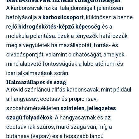
A karbonsavak fizikai tulajdonságait jelentősen
befolyásolja a
karboxilcsoport
, különösen a benne
rejlő
hidrogénkötés-képző képesség
és a
molekula polaritása. Ezek a tényezők határozzák
meg a vegyületek halmazállapotát, forrás- és
olvadáspontját, valamint oldhatóságát, amelyek
mind alapvető fontosságúak a laboratóriumi és
ipari alkalmazások során.
Halmazállapot és szag
A rövid szénláncú alifás karbonsavak, mint például
a hangyasav, ecetsav és propionsav,
szobahőmérsékleten
színtelen, jellegzetes
szagú folyadékok
. A hangyasavnak és az
ecetsavnak szúrós, maró szaga van, míg a
butánsav (vajsav) és a hosszabb láncú