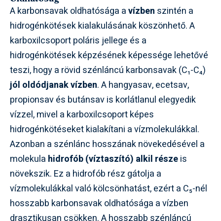
A karbonsavak oldhatósága a
vízben
szintén a
hidrogénkötések kialakulásának köszönhető. A
karboxilcsoport poláris jellege és a
hidrogénkötések képzésének képessége lehetővé
teszi, hogy a rövid szénláncú karbonsavak (C₁-C₄)
jól oldódjanak vízben
. A hangyasav, ecetsav,
propionsav és butánsav is korlátlanul elegyedik
vízzel, mivel a karboxilcsoport képes
hidrogénkötéseket kialakítani a vízmolekulákkal.
Azonban a szénlánc hosszának növekedésével a
molekula
hidrofób (víztaszító) alkil része
is
növekszik. Ez a hidrofób rész gátolja a
vízmolekulákkal való kölcsönhatást, ezért a C₅-nél
hosszabb karbonsavak oldhatósága a vízben
drasztikusan csökken. A hosszabb szénláncú