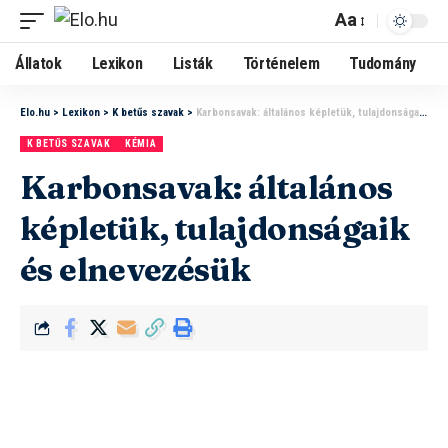
Aa
Állatok
Lexikon
Listák
Történelem
Tudomány
Elo.hu
>
Lexikon
>
K betűs szavak
>
Karbonsavak: általános képletük, tulajdonságaik és elnevezésük
K BETŰS SZAVAK
KÉMIA
Karbonsavak: általános
képletük, tulajdonságaik
és elnevezésük