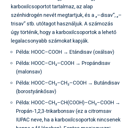
karboxilcsoportot tartalmaz, az alap
szénhidrogén nevét megtartjuk, és a „–disav”, „–
trisav” stb. utótagot használjuk. A számozás
úgy történik, hogy a karboxilcsoportok a lehető
legalacsonyabb számokat kapják.
Példa: HOOC–COOH → Etándisav (oxálsav)
Példa: HOOC–CH₂–COOH → Propándisav
(malonsav)
Példa: HOOC–CH₂–CH₂–COOH → Butándisav
(borostyánkősav)
Példa: HOOC–CH₂–CH(COOH)–CH₂–COOH →
Propán-1,2,3-trikarbonsav (ez a citromsav
IUPAC neve, ha a karboxilcsoportok nincsenek