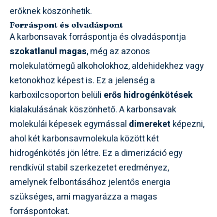
erőknek köszönhetik.
Forráspont és olvadáspont
A karbonsavak forráspontja és olvadáspontja
szokatlanul magas
, még az azonos
molekulatömegű alkoholokhoz, aldehidekhez vagy
ketonokhoz képest is. Ez a jelenség a
karboxilcsoporton belüli
erős hidrogénkötések
kialakulásának köszönhető. A karbonsavak
molekulái képesek egymással
dimereket
képezni,
ahol két karbonsavmolekula között két
hidrogénkötés jön létre. Ez a dimerizáció egy
rendkívül stabil szerkezetet eredményez,
amelynek felbontásához jelentős energia
szükséges, ami magyarázza a magas
forráspontokat.