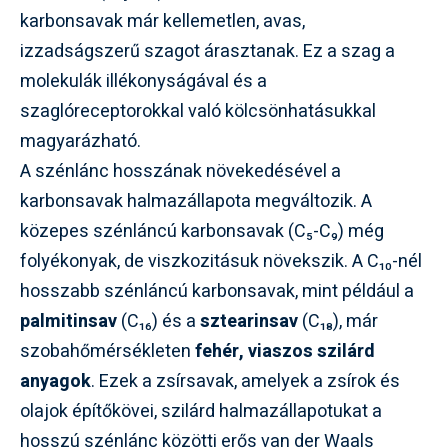
karbonsavak már kellemetlen, avas,
izzadságszerű szagot árasztanak. Ez a szag a
molekulák illékonyságával és a
szaglóreceptorokkal való kölcsönhatásukkal
magyarázható.
A szénlánc hosszának növekedésével a
karbonsavak halmazállapota megváltozik. A
közepes szénláncú karbonsavak (C₅-C₉) még
folyékonyak, de viszkozitásuk növekszik. A C₁₀-nél
hosszabb szénláncú karbonsavak, mint például a
palmitinsav
(C₁₆) és a
sztearinsav
(C₁₈), már
szobahőmérsékleten
fehér, viaszos szilárd
anyagok
. Ezek a zsírsavak, amelyek a zsírok és
olajok építőkövei, szilárd halmazállapotukat a
hosszú szénlánc közötti erős van der Waals