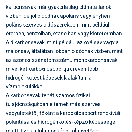
karbonsavak már gyakorlatilag oldhatatlanok
vízben, de jól oldódnak apoláris vagy enyhén
poláris szerves oldószerekben, mint például
éterben, benzolban, etanolban vagy kloroformban.
A dikarbonsavak, mint például az oxálsav vagy a
malonsav, általában jobban oldódnak vízben, mint
az azonos szénatomszámú monokarbonsavak,
mivel két karboxilcsoportjuk révén több
hidrogénkötést képesek kialakítani a
vízmolekulákkal.
A karbonsavak tehát számos fizikai
tulajdonságukban eltérnek más szerves
vegyületektől, főként a karboxilcsoport rendkívüli
polaritása és hidrogénkötés-képző képessége
miatt. Ezek a tulajdonságok alapvetően