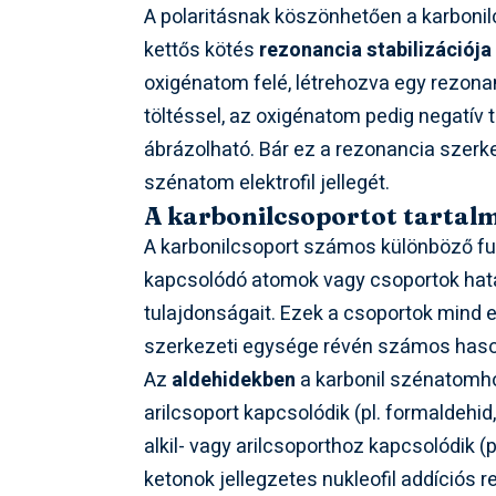
A polaritásnak köszönhetően a karboni
kettős kötés
rezonancia stabilizációja
oxigénatom felé, létrehozva egy rezona
töltéssel, az oxigénatom pedig negatív 
ábrázolható. Bár ez a rezonancia szerkeze
szénatom elektrofil jellegét.
A karbonilcsoportot tartal
A karbonilcsoport számos különböző fu
kapcsolódó atomok vagy csoportok hatá
tulajdonságait. Ezek a csoportok mind e
szerkezeti egysége révén számos hason
Az
aldehidekben
a karbonil szénatomho
arilcsoport kapcsolódik (pl. formaldehid
alkil- vagy arilcsoporthoz kapcsolódik (
ketonok jellegzetes nukleofil addíciós 