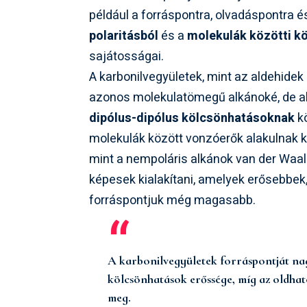
például a forráspontra, olvadáspontra 
polaritásból
és a
molekulák közötti k
sajátosságai.
A karbonilvegyületek, mint az aldehidek
azonos molekulatömegű alkánoké, de al
dipólus-dipólus kölcsönhatásoknak
kö
molekulák között vonzóerők alakulnak ki
mint a nempoláris alkánok van der Waal
képesek kialakítani, amelyek erősebbek,
forráspontjuk még magasabb.
A karbonilvegyületek forráspontját na
kölcsönhatások erőssége, míg az oldhat
meg.