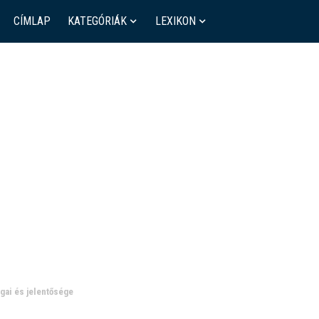
CÍMLAP
KATEGÓRIÁK
LEXIKON
gai és jelentősége