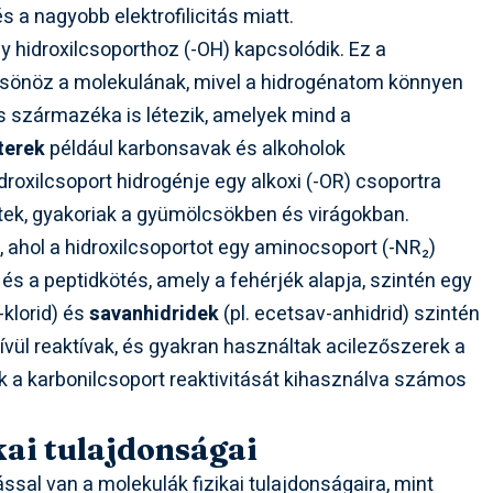
s a nagyobb elektrofilicitás miatt.
y hidroxilcsoporthoz (-OH) kapcsolódik. Ez a
csönöz a molekulának, mivel a hidrogénatom könnyen
 származéka is létezik, amelyek mind a
terek
például karbonsavak és alkoholok
droxilcsoport hidrogénje egy alkoxi (-OR) csoportra
etek, gyakoriak a gyümölcsökben és virágokban.
ahol a hidroxilcsoportot egy aminocsoport (-NR₂)
, és a peptidkötés, amely a fehérjék alapja, szintén egy
l-klorid) és
savanhidridek
(pl. ecetsav-anhidrid) szintén
ül reaktívak, és gyakran használtak acilezőszerek a
k a karbonilcsoport reaktivitását kihasználva számos
kai tulajdonságai
ással van a molekulák fizikai tulajdonságaira, mint