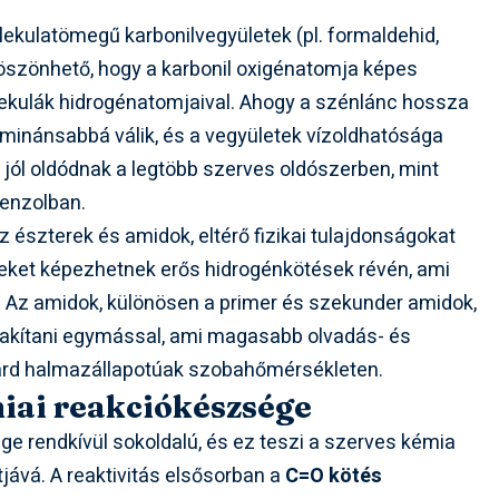
ekulatömegű karbonilvegyületek (pl. formaldehid,
köszönhető, hogy a karbonil oxigénatomja képes
lekulák hidrogénatomjaival. Ahogy a szénlánc hossza
ominánsabbá válik, és a vegyületek vízoldhatósága
jól oldódnak a legtöbb szerves oldószerben, mint
benzolban.
 észterek és amidok, eltérő fizikai tulajdonságokat
eket képezhetnek erős hidrogénkötések révén, ami
. Az amidok, különösen a primer és szekunder amidok,
lakítani egymással, ami magasabb olvadás- és
lárd halmazállapotúak szobahőmérsékleten.
iai reakciókészsége
ge rendkívül sokoldalú, és ez teszi a szerves kémia
jává. A reaktivitás elsősorban a
C=O kötés