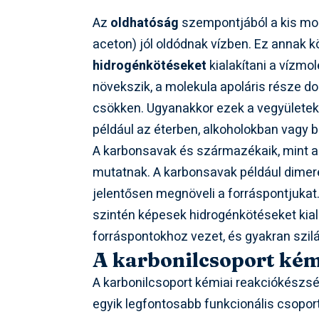
Az
oldhatóság
szempontjából a kis mol
aceton) jól oldódnak vízben. Ez annak 
hidrogénkötéseket
kialakítani a vízmo
növekszik, a molekula apoláris része d
csökken. Ugyanakkor ezek a vegyületek 
például az éterben, alkoholokban vagy 
A karbonsavak és származékaik, mint az
mutatnak. A karbonsavak például dimer
jelentősen megnöveli a forráspontjukat
szintén képesek hidrogénkötéseket kia
forráspontokhoz vezet, és gyakran szi
A karbonilcsoport kém
A karbonilcsoport kémiai reakciókészsé
egyik legfontosabb funkcionális csoport