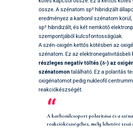
kötés kapcsol össze. Ez a kettős kötés
össze. A szénatom sp² hibridizált álla
eredményez a karbonil szénatom körül, 
sp² hibridizált, és két nemkötő elektron
szempontjából kulcsfontosságúak.
A szén-oxigén kettős kötésben az oxig
szénatom. Ez az elektronegativitásbeli
részleges negatív töltés (δ-) az oxig
szénatomon
található. Ez a polaritás 
oxigénatomot pedig nukleofil centrummá
reakciókészségét.
A karbonilcsoport polaritása és a szénat
reakciókészségéhez, mely lehetővé teszi