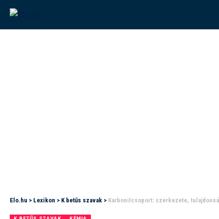
Elo.hu
>
Lexikon
>
K betűs szavak
>
Karbonilcsoport: szerkezete, tulajdonsá
K BETŰS SZAVAK
KÉMIA