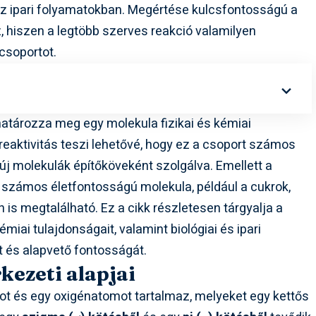
z ipari folyamatokban. Megértése kulcsfontosságú a
 hiszen a legtöbb szerves reakció valamilyen
 csoportot.
határozza meg egy molekula fizikai és kémiai
 reaktivitás teszi lehetővé, hogy ez a csoport számos
 új molekulák építőköveként szolgálva. Emellett a
 számos életfontosságú molekula, például a cukrok,
is megtalálható. Ez a cikk részletesen tárgyalja a
émiai tulajdonságait, valamint biológiai és ipari
 és alapvető fontosságát.
kezeti alapjai
t és egy oxigénatomot tartalmaz, melyeket egy kettős