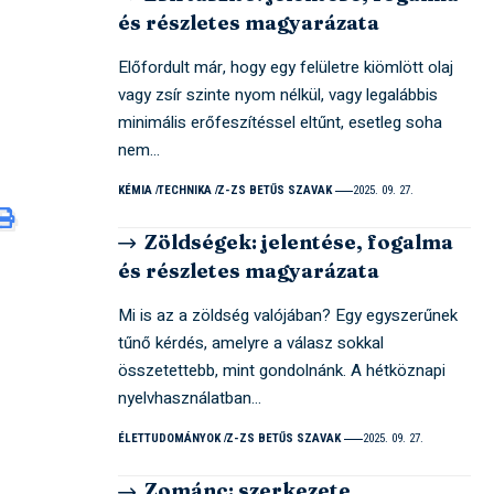
és részletes magyarázata
Előfordult már, hogy egy felületre kiömlött olaj
vagy zsír szinte nyom nélkül, vagy legalábbis
minimális erőfeszítéssel eltűnt, esetleg soha
nem…
KÉMIA
TECHNIKA
Z-ZS BETŰS SZAVAK
2025. 09. 27.
Zöldségek: jelentése, fogalma
és részletes magyarázata
Mi is az a zöldség valójában? Egy egyszerűnek
tűnő kérdés, amelyre a válasz sokkal
összetettebb, mint gondolnánk. A hétköznapi
nyelvhasználatban…
ÉLETTUDOMÁNYOK
Z-ZS BETŰS SZAVAK
2025. 09. 27.
Zománc: szerkezete,