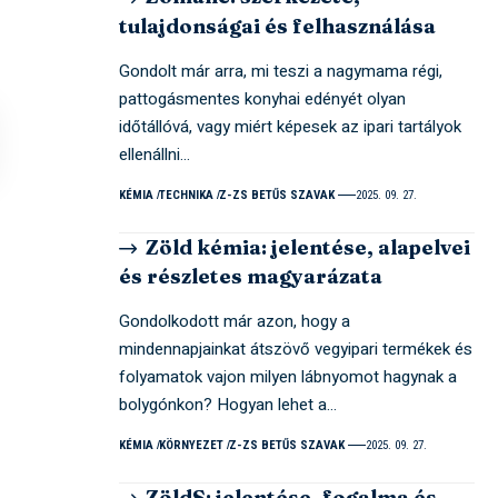
tulajdonságai és felhasználása
Gondolt már arra, mi teszi a nagymama régi,
pattogásmentes konyhai edényét olyan
időtállóvá, vagy miért képesek az ipari tartályok
ellenállni…
KÉMIA
TECHNIKA
Z-ZS BETŰS SZAVAK
2025. 09. 27.
Zöld kémia: jelentése, alapelvei
és részletes magyarázata
Gondolkodott már azon, hogy a
mindennapjainkat átszövő vegyipari termékek és
folyamatok vajon milyen lábnyomot hagynak a
bolygónkon? Hogyan lehet a…
KÉMIA
KÖRNYEZET
Z-ZS BETŰS SZAVAK
2025. 09. 27.
ZöldS: jelentése, fogalma és