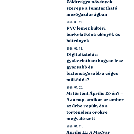
Zöldtrágya növények
szerepe a fenntartható
mezőgazdaságban
2026. 05. 29.
PVC lemez kültéri
burkolatként: előnyök és
hátrányok
2026. 05. 12.
Digitalizáció a
gyakorlatban: hogyan lesz
gyorsabb és
biztonságosabb a céges
működés?
2026. 04. 20.
Mi történt Április 12-én? –
Az a nap, amikor az ember
az űrbe repült, és a
történelem örökre
megváltozott
2026. 04. 11.
Április 11.: A Magyar