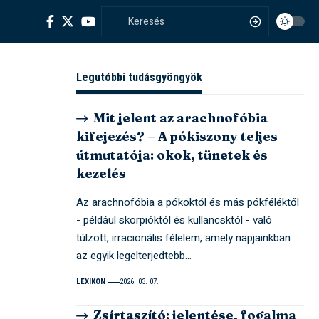
Legutóbbi tudásgyöngyök
Mit jelent az arachnofóbia
kifejezés? – A pókiszony teljes
útmutatója: okok, tünetek és
kezelés
Az arachnofóbia a pókoktól és más pókféléktől
- például skorpióktól és kullancsktól - való
túlzott, irracionális félelem, amely napjainkban
az egyik legelterjedtebb…
LEXIKON
2026. 03. 07.
Zsírtaszító: jelentése, fogalma