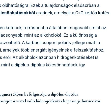
és oldhatóságra. Ezek a tulajdonságok elsősorban a
ölcsönhatásokból
erednek, amelyek a C=O kettős kötés
 és ketonok, forráspontja általában magasabb, mint az
acsonyabb, mint az alkoholoké. Ez a különbség a
szönhető. A karbonilcsoport poláris jellege miatt a
, amelyek több energiát igényelnek a felszakításhoz,
s erői. Az alkoholok azonban hidrogénkötéseket is
 mint a dipólus-dipólus kölcsönhatások, így
gymértékben befolyásolja a dipólus-dipólus
óságot a vízzel való hidrogénkötés képessége határozza