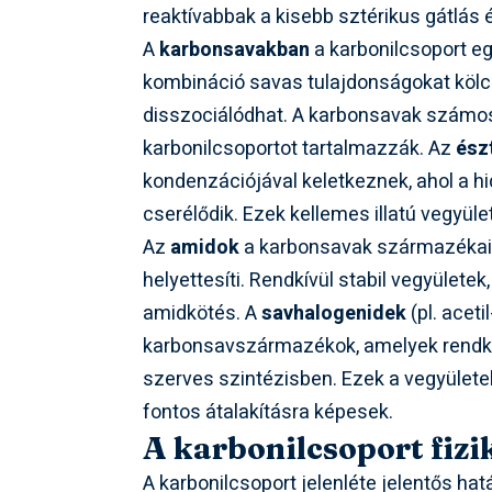
reaktívabbak a kisebb sztérikus gátlás é
A
karbonsavakban
a karbonilcsoport eg
kombináció savas tulajdonságokat köl
disszociálódhat. A karbonsavak számos
karbonilcsoportot tartalmazzák. Az
ész
kondenzációjával keletkeznek, ahol a hi
cserélődik. Ezek kellemes illatú vegyül
Az
amidok
a karbonsavak származékai, 
helyettesíti. Rendkívül stabil vegyületek
amidkötés. A
savhalogenidek
(pl. aceti
karbonsavszármazékok, amelyek rendkív
szerves szintézisben. Ezek a vegyülete
fontos átalakításra képesek.
A karbonilcsoport fizi
A karbonilcsoport jelenléte jelentős hat