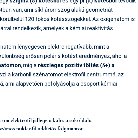
 egy
szigma (σ) kötésből
és egy
pi (π) kötésből
tevődik
potban van, ami síkháromszög alakú geometriát
körülbelül 120 fokos kötésszögekkel. Az oxigénatom is
párral rendelkezik, amelyek a kémiai reaktivitás
énatom lényegesen elektronegatívabb, mint a
 különbség erősen poláris kötést eredményez, ahol a
énatomon
, míg a
részleges pozitív töltés (δ+) a
teszi a karbonil szénatomot elektrofil centrummá, az
, ami alapvetően befolyásolja a csoport kémiai
om elektrofil jellege a kulcs a sokoldalú
 számos nukleofil addíciós folyamatot.