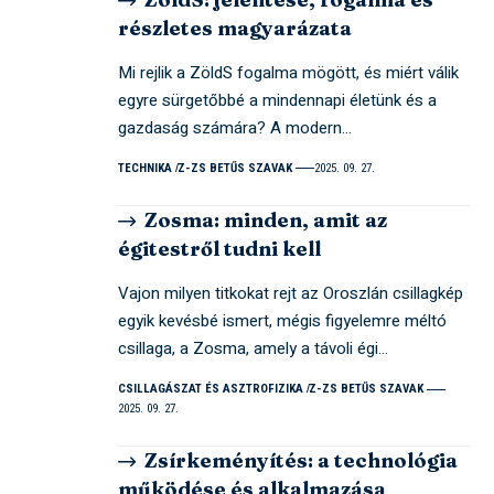
részletes magyarázata
Mi rejlik a ZöldS fogalma mögött, és miért válik
egyre sürgetőbbé a mindennapi életünk és a
gazdaság számára? A modern…
TECHNIKA
Z-ZS BETŰS SZAVAK
2025. 09. 27.
Zosma: minden, amit az
égitestről tudni kell
Vajon milyen titkokat rejt az Oroszlán csillagkép
egyik kevésbé ismert, mégis figyelemre méltó
csillaga, a Zosma, amely a távoli égi…
CSILLAGÁSZAT ÉS ASZTROFIZIKA
Z-ZS BETŰS SZAVAK
2025. 09. 27.
Zsírkeményítés: a technológia
működése és alkalmazása