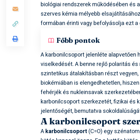
biológiai rendszerek működésében és a
szerves kémia mélyebb elsajátításához,
formában érinti vagy befolyásolja ezt a
Főbb pontok
A karbonilcsoport jelenléte alapvetően 
viselkedését. A benne rejlő polaritás és
szintetikus átalakításban részt vegyen,
biokémiában is elengedhetetlen, hiszen
fehérjék és nukleinsavak szerkezetében 
karbonilcsoport szerkezetét, fizikai és k
jelentőségét, bemutatva sokoldalúságát
A karbonilcsoport szer
A
karbonilcsoport
(C=O) egy szénatomo