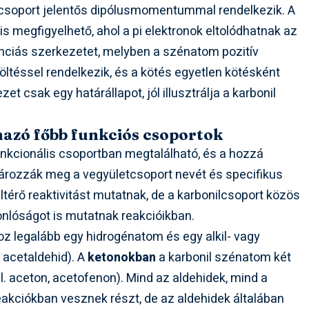
lcsoport jelentős dipólusmomentummal rendelkezik. A
is megfigyelhető, ahol a pi elektronok eltolódhatnak az
nciás szerkezetet, melyben a szénatom pozitív
töltéssel rendelkezik, és a kötés egyetlen kötésként
t csak egy határállapot, jól illusztrálja a karbonil
mazó főbb funkciós csoportok
nkcionális csoportban megtalálható, és a hozzá
rozzák meg a vegyületcsoport nevét és specifikus
ltérő reaktivitást mutatnak, de a karbonilcsoport közös
lóságot is mutatnak reakcióikban.
z legalább egy hidrogénatom és egy alkil- vagy
, acetaldehid). A
ketonokban
a karbonil szénatom két
pl. aceton, acetofenon). Mind az aldehidek, mind a
reakciókban vesznek részt, de az aldehidek általában