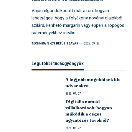
Vajon elgondolkodott már azon, hogyan
lehetséges, hogy a folyékony növényi olajokból
szilárd, kenhető margarin vagy éppen a ropogós
süteményekhez ideális…
TECHNIKA
Z-ZS BETŰS SZAVAK
2025. 09. 27.
Legutóbbi tudásgyöngyök
A legjobb megoldások kis
udvarokra
2026. 07. 07.
Digitális nomád
vállalkozások: hogyan
működik a céges
ügyintézés távolról?
2026. 06. 22.