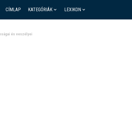
CÍMLAP
KATEGÓRIÁK
LEXIKON
onságai és veszélyei