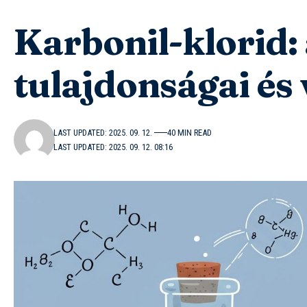
Karbonil-klorid: 
tulajdonságai és 
LAST UPDATED: 2025. 09. 12.
40 MIN READ
LAST UPDATED: 2025. 09. 12. 08:16