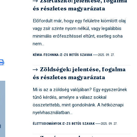
Zsírtaszító: jelentése, fogalma
és részletes magyarázata
Előfordult már, hogy egy felületre kiömlött olaj
vagy zsír szinte nyom nélkül, vagy legalábbis
minimális erőfeszítéssel eltűnt, esetleg soha
nem…
KÉMIA
TECHNIKA
Z-ZS BETŰS SZAVAK
2025. 09. 27.
Zöldségek: jelentése, fogalma
és részletes magyarázata
Mi is az a zöldség valójában? Egy egyszerűnek
tűnő kérdés, amelyre a válasz sokkal
összetettebb, mint gondolnánk. A hétköznapi
nyelvhasználatban…
ÉLETTUDOMÁNYOK
Z-ZS BETŰS SZAVAK
2025. 09. 27.