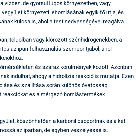
ta vízben, de gyorsul lúgos környezetben, vagy
 vegyület környezeti lebomlásának egyik fő útja, és
sának kulcsa is, ahol a test nedvességével reagálva
an, toluolban vagy klórozott szénhidrogénekben, a
ontos az ipari felhasználás szempontjából, ahol
kciókhoz.
hőmérsékleten és száraz körülmények között. Azonban
k indulhat, ahogy a hidrolízis reakció is mutatja. Ezen
olása és szállítása során különös óvatosság
nt reakciókat és a mérgező bomlástermékek
vegyület, köszönhetően a karbonil csoportnak és a két
znossá az iparban, de egyben veszélyessé is.