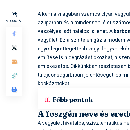
A kémia világában számos olyan vegyüle
az iparban és a mindennapi élet számos
MEGOSZTÁS
veszélyes, sőt halálos is lehet. A
karbon
vegyület. Ez a színtelen gáz a modern v
egyik legrettegettebb vegyi fegyvereké
említése is hidegrázást okozhat, hiszen
emlékezetbe. Cikkünkben részletesen be
tulajdonságait, ipari jelentőségét, és m
kockázatokat.
Főbb pontok
A foszgén neve és ered
A vegyület hivatalos, szisztematikus n