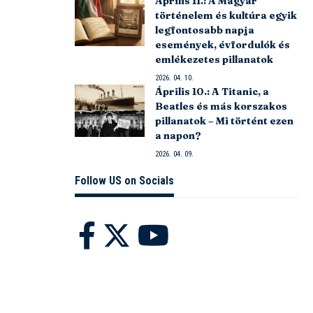
Április 11.: A Magyar
történelem és kultúra egyik
legfontosabb napja
események, évfordulók és
emlékezetes pillanatok
2026. 04. 10.
Április 10.: A Titanic, a
Beatles és más korszakos
pillanatok – Mi történt ezen
a napon?
2026. 04. 09.
Follow US on Socials