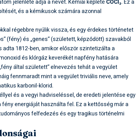
tom jelenléte adja a nevét. Kémiai képlete
COCl₂
. Ez a
építését, és a kémikusok számára azonnal
kal régebbre nyúlik vissza, és egy érdekes történetet
os” (fény) és „genes” (született, képződött) szavakból
s adta 1812-ben, amikor először szintetizálta a
-monoxid és klórgáz keverékét napfény hatására
 „fény által született” elnevezés tehát a vegyület
máig fennmaradt mint a vegyület triviális neve, amely
tikus karbonil-klorid.
llyel és a vegyi hadviseléssel, de eredeti jelentése egy
a fény energiáját használta fel. Ez a kettősség már a
tudományos felfedezés és egy tragikus történelmi
jdonságai