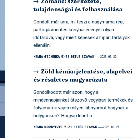
Zománc: szerkezete,
tulajdonságai és felhasználása
Gondolt már arra, mi teszi a nagymama régi,
pattogásmentes konyhai edényét olyan
időtállóvá, vagy miért képesek az ipari tartályok
ellenállni…
KÉMIA
TECHNIKA
Z-ZS BETŰS SZAVAK
2025. 09. 27.
Zöld kémia: jelentése, alapelvei
és részletes magyarázata
Gondolkodott már azon, hogy a
mindennapjainkat átszövő vegyipari termékek és
folyamatok vajon milyen lábnyomot hagynak a
bolygónkon? Hogyan lehet a…
KÉMIA
KÖRNYEZET
Z-ZS BETŰS SZAVAK
2025. 09. 27.