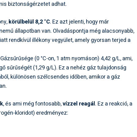
mis biztonságérzetet adhat.
ony,
körülbelül 8,2 °C
. Ez azt jelenti, hogy már
znemű állapotban van. Olvadáspontja még alacsonyabb,
att rendkívül illékony vegyület, amely gyorsan terjed a
 Gázsűrűsége (0 °C-on, 1 atm nyomáson) 4,42 g/L, ami,
egő sűrűségét (1,29 g/L). Ez a nehéz gáz tulajdonság
ából, különösen szélcsendes időben, amikor a gáz
an.
ik
, és ami még fontosabb,
vízzel reagál
. Ez a reakció, a
idrogén-kloridot) eredményez: