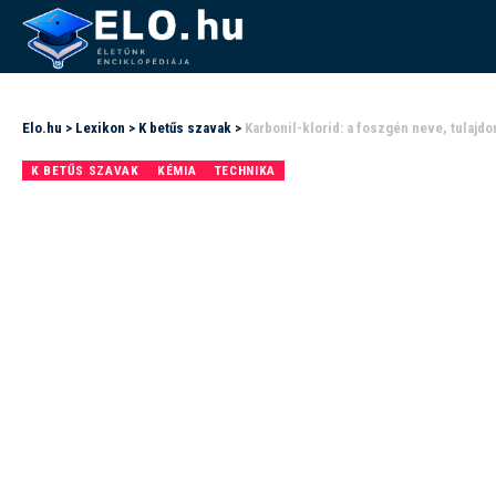
Elo.hu
>
Lexikon
>
K betűs szavak
>
Karbonil-klorid: a foszgén neve, tulajd
K BETŰS SZAVAK
KÉMIA
TECHNIKA