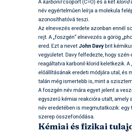
A
karbonil
csoport (C=O) és a két
klorid
a
név egyértelműen leírja a molekula fel
azonosíthatóvá teszi.
Az elnevezés eredete azonban ennél sok
rejt. A „foszgén” elnevezés a görög „ph
ered. Ezt a nevet
John Davy
brit kémiku
vegyületet. Davy felfedezte, hogy szén
reagáltatva karbonil-klorid keletkezik. A
előállításának eredeti módjára utal, és 
talán még ismertebb is, mint a szisztema
A foszgén név mára egyet jelent a veszé
egyszerű kémiai reakcióra utalt, amely 
név eredetében is megmutatkozik: egy 
szerep összefonódása.
Kémiai és fizikai tula