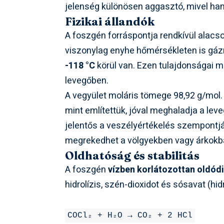
jelenség különösen aggasztó, mivel ha
Fizikai állandók
A foszgén forráspontja rendkívül alacs
viszonylag enyhe hőmérsékleten is gá
-118 °C
körül van. Ezen tulajdonságai mi
levegőben.
A vegyület moláris tömege 98,92 g/mol.
mint említettük, jóval meghaladja a lev
jelentős a veszélyértékelés szempontj
megrekedhet a völgyekben vagy árkokb
Oldhatóság és stabilitás
A foszgén
vízben korlátozottan oldód
hidrolízis, szén-dioxidot és sósavat (h
COCl₂ + H₂O → CO₂ + 2 HCl