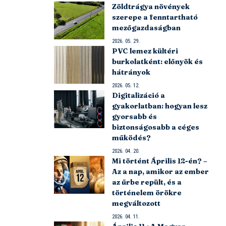
Zöldtrágya növények
szerepe a fenntartható
mezőgazdaságban
2026. 05. 29.
PVC lemez kültéri
burkolatként: előnyök és
hátrányok
2026. 05. 12.
Digitalizáció a
gyakorlatban: hogyan lesz
gyorsabb és
biztonságosabb a céges
működés?
2026. 04. 20.
Mi történt Április 12-én? –
Az a nap, amikor az ember
az űrbe repült, és a
történelem örökre
megváltozott
2026. 04. 11.