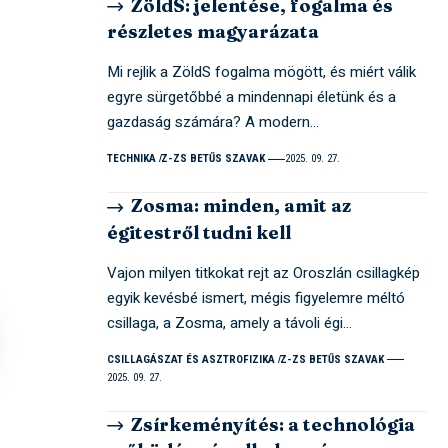
ZöldS: jelentése, fogalma és
részletes magyarázata
Mi rejlik a ZöldS fogalma mögött, és miért válik
egyre sürgetőbbé a mindennapi életünk és a
gazdaság számára? A modern…
TECHNIKA
Z-ZS BETŰS SZAVAK
2025. 09. 27.
Zosma: minden, amit az
égitestről tudni kell
Vajon milyen titkokat rejt az Oroszlán csillagkép
egyik kevésbé ismert, mégis figyelemre méltó
csillaga, a Zosma, amely a távoli égi…
CSILLAGÁSZAT ÉS ASZTROFIZIKA
Z-ZS BETŰS SZAVAK
2025. 09. 27.
Zsírkeményítés: a technológia