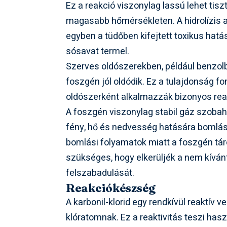
Ez a reakció viszonylag lassú lehet tisz
magasabb hőmérsékleten. A hidrolízis a
egyben a tüdőben kifejtett toxikus hatá
sósavat termel.
Szerves oldószerekben, például benzolb
foszgén jól oldódik. Ez a tulajdonság f
oldószerként alkalmazzák bizonyos rea
A foszgén viszonylag stabil gáz szoba
fény, hő és nedvesség hatására bomlásna
bomlási folyamatok miatt a foszgén tár
szükséges, hogy elkerüljék a nem kívá
felszabadulását.
Reakciókészség
A karbonil-klorid egy rendkívül reaktív 
klóratomnak. Ez a reaktivitás teszi has