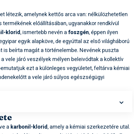
t létezik, amelynek kettős arca van: nélkülözhetetlen
 termékének előállításában, ugyanakkor rendkívül
il-klorid
, ismertebb nevén a
foszgén
, éppen ilyen
egyipar egyik alapköve, de egyúttal az első világháború
nt is beírta magát a történelembe. Nevének puszta
 a vele járó veszélyek mélyen beleivódtak a kollektív
mutatjuk ezt a különleges vegyületet, feltárva kémiai
indenekelőtt a vele járó súlyos egészségügyi
ete
eve a
karbonil-klorid
, amely a kémiai szerkezetére utal.