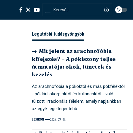
Legutóbbi tudásgyöngyök
Mit jelent az arachnofóbia
kifejezés? – A pókiszony teljes
útmutatója: okok, tünetek és
kezelés
Az arachnofóbia a pókoktól és más pókféléktől
- például skorpióktól és kullancsktól - való
túlzott, irracionális félelem, amely napjainkban
az egyik legelterjedtebb…
LEXIKON
2026. 03. 07.