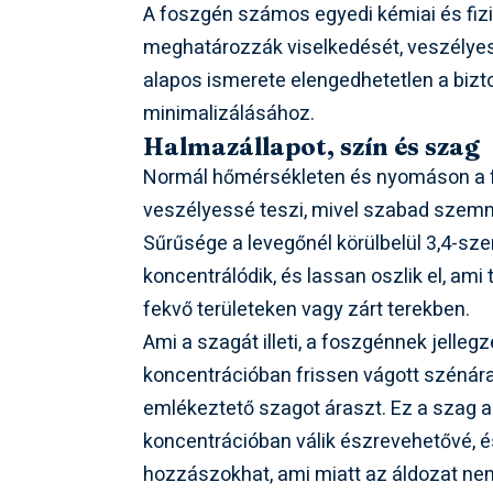
A foszgén számos egyedi kémiai és fizi
meghatározzák viselkedését, veszélyes
alapos ismerete elengedhetetlen a biz
minimalizálásához.
Halmazállapot, szín és szag
Normál hőmérsékleten és nyomáson a
veszélyessé teszi, mivel szabad szemme
Sűrűsége a levegőnél körülbelül 3,4-szer
koncentrálódik, és lassan oszlik el, am
fekvő területeken vagy zárt terekben.
Ami a szagát illeti, a foszgénnek jelleg
koncentrációban frissen vágott szénár
emlékeztető szagot áraszt. Ez a szag
koncentrációban válik észrevehetővé, é
hozzászokhat, ami miatt az áldozat nem