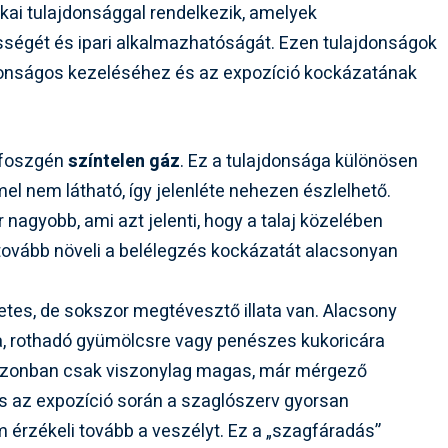
kai tulajdonsággal rendelkezik, amelyek
ségét és ipari alkalmazhatóságát. Ezen tulajdonságok
tonságos kezeléséhez és az expozíció kockázatának
 foszgén
színtelen gáz
. Ez a tulajdonsága különösen
l nem látható, így jelenléte nehezen észlelhető.
 nagyobb, ami azt jelenti, hogy a talaj közelében
i tovább növeli a belélegzés kockázatát alacsonyan
zetes, de sokszor megtévesztő illata van. Alacsony
a, rothadó gyümölcsre vagy penészes kukoricára
 azonban csak viszonylag magas, már mérgező
s az expozíció során a szaglószerv gyorsan
 érzékeli tovább a veszélyt. Ez a „szagfáradás”