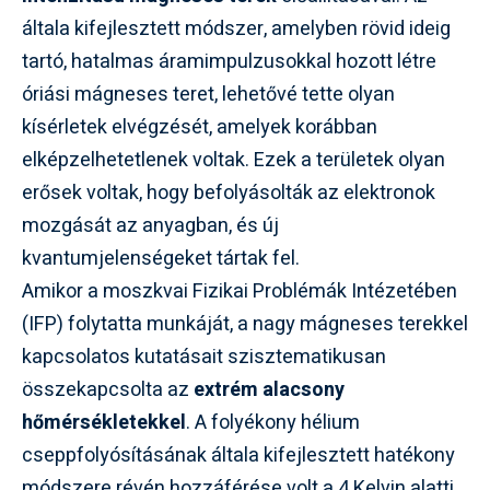
általa kifejlesztett módszer, amelyben rövid ideig
tartó, hatalmas áramimpulzusokkal hozott létre
óriási mágneses teret, lehetővé tette olyan
kísérletek elvégzését, amelyek korábban
elképzelhetetlenek voltak. Ezek a területek olyan
erősek voltak, hogy befolyásolták az elektronok
mozgását az anyagban, és új
kvantumjelenségeket tártak fel.
Amikor a moszkvai Fizikai Problémák Intézetében
(IFP) folytatta munkáját, a nagy mágneses terekkel
kapcsolatos kutatásait szisztematikusan
összekapcsolta az
extrém alacsony
hőmérsékletekkel
. A folyékony hélium
cseppfolyósításának általa kifejlesztett hatékony
módszere révén hozzáférése volt a 4 Kelvin alatti