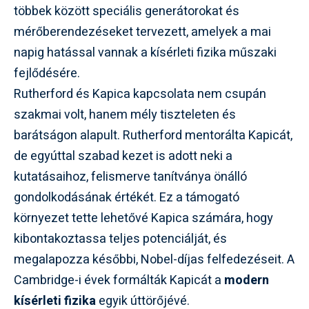
többek között speciális generátorokat és
mérőberendezéseket tervezett, amelyek a mai
napig hatással vannak a kísérleti fizika műszaki
fejlődésére.
Rutherford és Kapica kapcsolata nem csupán
szakmai volt, hanem mély tiszteleten és
barátságon alapult. Rutherford mentorálta Kapicát,
de egyúttal szabad kezet is adott neki a
kutatásaihoz, felismerve tanítványa önálló
gondolkodásának értékét. Ez a támogató
környezet tette lehetővé Kapica számára, hogy
kibontakoztassa teljes potenciálját, és
megalapozza későbbi, Nobel-díjas felfedezéseit. A
Cambridge-i évek formálták Kapicát a
modern
kísérleti fizika
egyik úttörőjévé.