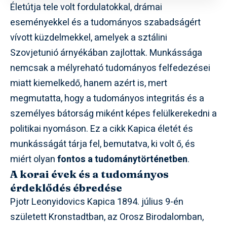
Életútja tele volt fordulatokkal, drámai
eseményekkel és a tudományos szabadságért
vívott küzdelmekkel, amelyek a sztálini
Szovjetunió árnyékában zajlottak. Munkássága
nemcsak a mélyreható tudományos felfedezései
miatt kiemelkedő, hanem azért is, mert
megmutatta, hogy a tudományos integritás és a
személyes bátorság miként képes felülkerekedni a
politikai nyomáson. Ez a cikk Kapica életét és
munkásságát tárja fel, bemutatva, ki volt ő, és
miért olyan
fontos a tudománytörténetben
.
A korai évek és a tudományos
érdeklődés ébredése
Pjotr Leonyidovics Kapica 1894. július 9-én
született Kronstadtban, az Orosz Birodalomban,