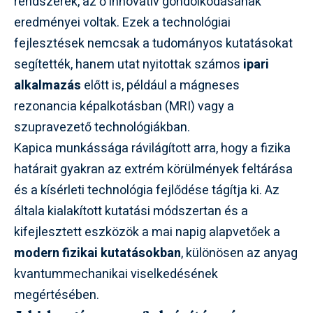
rendszerek, az ő innovatív gondolkodásának
eredményei voltak. Ezek a technológiai
fejlesztések nemcsak a tudományos kutatásokat
segítették, hanem utat nyitottak számos
ipari
alkalmazás
előtt is, például a mágneses
rezonancia képalkotásban (MRI) vagy a
szupravezető technológiákban.
Kapica munkássága rávilágított arra, hogy a fizika
határait gyakran az extrém körülmények feltárása
és a kísérleti technológia fejlődése tágítja ki. Az
általa kialakított kutatási módszertan és a
kifejlesztett eszközök a mai napig alapvetőek a
modern fizikai kutatásokban
, különösen az anyag
kvantummechanikai viselkedésének
megértésében.