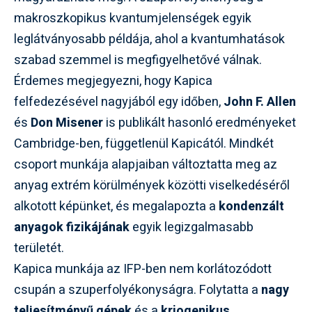
makroszkopikus kvantumjelenségek egyik
leglátványosabb példája, ahol a kvantumhatások
szabad szemmel is megfigyelhetővé válnak.
Érdemes megjegyezni, hogy Kapica
felfedezésével nagyjából egy időben,
John F. Allen
és
Don Misener
is publikált hasonló eredményeket
Cambridge-ben, függetlenül Kapicától. Mindkét
csoport munkája alapjaiban változtatta meg az
anyag extrém körülmények közötti viselkedéséről
alkotott képünket, és megalapozta a
kondenzált
anyagok fizikájának
egyik legizgalmasabb
területét.
Kapica munkája az IFP-ben nem korlátozódott
csupán a szuperfolyékonyságra. Folytatta a
nagy
teljesítményű gépek
és a
kriogenikus