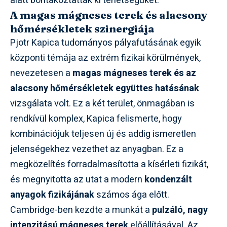
alatt bontakoztatták ki tehetségüket.
A magas mágneses terek és alacsony
hőmérsékletek szinergiája
Pjotr Kapica tudományos pályafutásának egyik
központi témája az extrém fizikai körülmények,
nevezetesen a
magas mágneses terek és az
alacsony hőmérsékletek együttes hatásának
vizsgálata volt. Ez a két terület, önmagában is
rendkívül komplex, Kapica felismerte, hogy
kombinációjuk teljesen új és addig ismeretlen
jelenségekhez vezethet az anyagban. Ez a
megközelítés forradalmasította a kísérleti fizikát,
és megnyitotta az utat a modern
kondenzált
anyagok fizikájának
számos ága előtt.
Cambridge-ben kezdte a munkát a
pulzáló, nagy
intenzitású mágneses terek
előállításával. Az