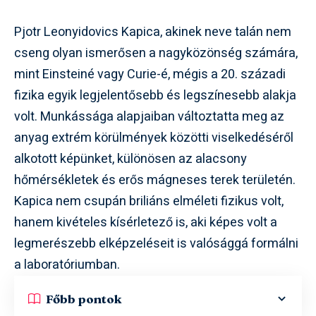
Pjotr Leonyidovics Kapica, akinek neve talán nem
cseng olyan ismerősen a nagyközönség számára,
mint Einsteiné vagy Curie-é, mégis a 20. századi
fizika egyik legjelentősebb és legszínesebb alakja
volt. Munkássága alapjaiban változtatta meg az
anyag extrém körülmények közötti viselkedéséről
alkotott képünket, különösen az alacsony
hőmérsékletek és erős mágneses terek területén.
Kapica nem csupán briliáns elméleti fizikus volt,
hanem kivételes kísérletező is, aki képes volt a
legmerészebb elképzeléseit is valósággá formálni
a laboratóriumban.
Főbb pontok