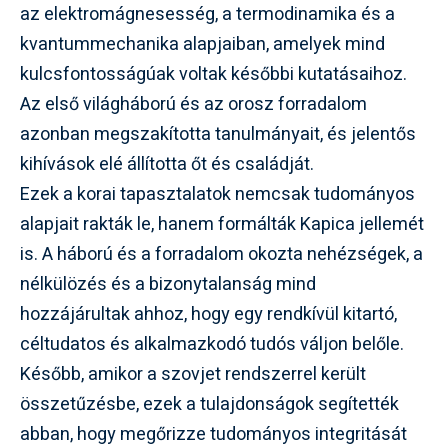
az elektromágnesesség, a termodinamika és a
kvantummechanika alapjaiban, amelyek mind
kulcsfontosságúak voltak későbbi kutatásaihoz.
Az első világháború és az orosz forradalom
azonban megszakította tanulmányait, és jelentős
kihívások elé állította őt és családját.
Ezek a korai tapasztalatok nemcsak tudományos
alapjait rakták le, hanem formálták Kapica jellemét
is. A háború és a forradalom okozta nehézségek, a
nélkülözés és a bizonytalanság mind
hozzájárultak ahhoz, hogy egy rendkívül kitartó,
céltudatos és alkalmazkodó tudós váljon belőle.
Később, amikor a szovjet rendszerrel került
összetűzésbe, ezek a tulajdonságok segítették
abban, hogy megőrizze tudományos integritását