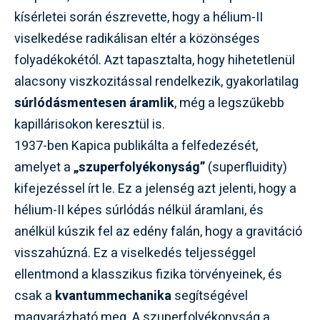
kísérletei során észrevette, hogy a hélium-II
viselkedése radikálisan eltér a közönséges
folyadékokétól. Azt tapasztalta, hogy hihetetlenül
alacsony viszkozitással rendelkezik, gyakorlatilag
súrlódásmentesen áramlik
, még a legszűkebb
kapillárisokon keresztül is.
1937-ben Kapica publikálta a felfedezését,
amelyet a
„szuperfolyékonyság”
(superfluidity)
kifejezéssel írt le. Ez a jelenség azt jelenti, hogy a
hélium-II képes súrlódás nélkül áramlani, és
anélkül kúszik fel az edény falán, hogy a gravitáció
visszahúzná. Ez a viselkedés teljességgel
ellentmond a klasszikus fizika törvényeinek, és
csak a
kvantummechanika
segítségével
magyarázható meg. A szuperfolyékonyság a