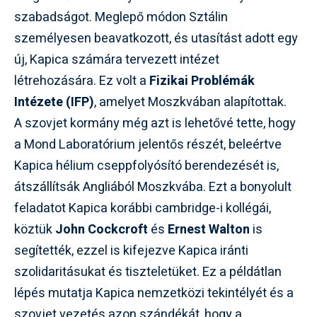
szabadságot. Meglepő módon Sztálin
személyesen beavatkozott, és utasítást adott egy
új, Kapica számára tervezett intézet
létrehozására. Ez volt a
Fizikai Problémák
Intézete (IFP)
, amelyet Moszkvában alapítottak.
A szovjet kormány még azt is lehetővé tette, hogy
a Mond Laboratórium jelentős részét, beleértve
Kapica hélium cseppfolyósító berendezését is,
átszállítsák Angliából Moszkvába. Ezt a bonyolult
feladatot Kapica korábbi cambridge-i kollégái,
köztük
John Cockcroft
és
Ernest Walton
is
segítették, ezzel is kifejezve Kapica iránti
szolidaritásukat és tiszteletüket. Ez a példátlan
lépés mutatja Kapica nemzetközi tekintélyét és a
szovjet vezetés azon szándékát, hogy a