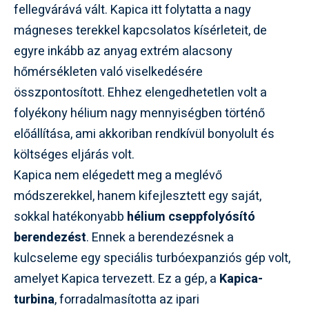
fellegvárává vált. Kapica itt folytatta a nagy
mágneses terekkel kapcsolatos kísérleteit, de
egyre inkább az anyag extrém alacsony
hőmérsékleten való viselkedésére
összpontosított. Ehhez elengedhetetlen volt a
folyékony hélium nagy mennyiségben történő
előállítása, ami akkoriban rendkívül bonyolult és
költséges eljárás volt.
Kapica nem elégedett meg a meglévő
módszerekkel, hanem kifejlesztett egy saját,
sokkal hatékonyabb
hélium cseppfolyósító
berendezést
. Ennek a berendezésnek a
kulcseleme egy speciális turbóexpanziós gép volt,
amelyet Kapica tervezett. Ez a gép, a
Kapica-
turbina
, forradalmasította az ipari