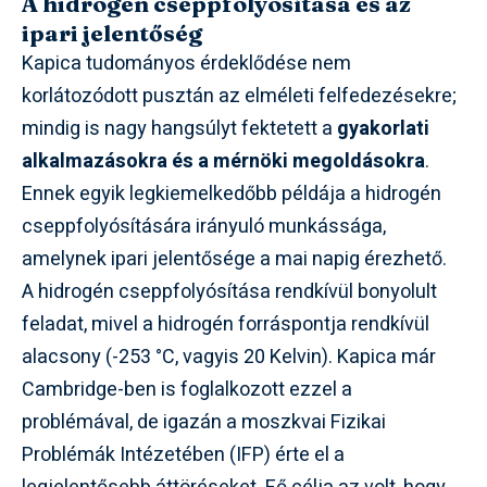
A hidrogén cseppfolyósítása és az
ipari jelentőség
Kapica tudományos érdeklődése nem
korlátozódott pusztán az elméleti felfedezésekre;
mindig is nagy hangsúlyt fektetett a
gyakorlati
alkalmazásokra és a mérnöki megoldásokra
.
Ennek egyik legkiemelkedőbb példája a hidrogén
cseppfolyósítására irányuló munkássága,
amelynek ipari jelentősége a mai napig érezhető.
A hidrogén cseppfolyósítása rendkívül bonyolult
feladat, mivel a hidrogén forráspontja rendkívül
alacsony (-253 °C, vagyis 20 Kelvin). Kapica már
Cambridge-ben is foglalkozott ezzel a
problémával, de igazán a moszkvai Fizikai
Problémák Intézetében (IFP) érte el a