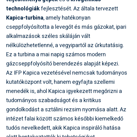
technológiák
fejlesztését. Az általa tervezett
Kapica-turbina
, amely hatékonyan
cseppfolyósította a levegőt és más gázokat, ipari
alkalmazások széles skáláján vált
nélkülözhetetlenné, a vegyipartól az űrkutatásig.
Ez a turbina a mai napig számos modern
gázcseppfolyósító berendezés alapját képezi.
Az IFP Kapica vezetésével nemcsak tudományos
kutatóközpont volt, hanem egyfajta szellemi
menedék is, ahol Kapica igyekezett megőrizni a
tudományos szabadságot és a kritikus
gondolkodást a sztálini rezsim nyomása alatt. Az
intézet falai között számos későbbi kiemelkedő
tudós nevelkedett, akik Kapica inspiráló hatása