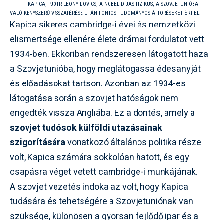
KAPICA, PJOTR LEONYIDOVICS, A NOBEL-DÍJAS FIZIKUS, A SZOVJETUNIÓBA
VALÓ KÉNYSZERŰ VISSZATÉRÉSE UTÁN FONTOS TUDOMÁNYOS ÁTTÖRÉSEKET ÉRT EL.
Kapica sikeres cambridge-i évei és nemzetközi
elismertsége ellenére élete drámai fordulatot vett
1934-ben. Ekkoriban rendszeresen látogatott haza
a Szovjetunióba, hogy meglátogassa édesanyját
és előadásokat tartson. Azonban az 1934-es
látogatása során a szovjet hatóságok nem
engedték vissza Angliába. Ez a döntés, amely a
szovjet tudósok külföldi utazásainak
szigorítására
vonatkozó általános politika része
volt, Kapica számára sokkolóan hatott, és egy
csapásra véget vetett cambridge-i munkájának.
A szovjet vezetés indoka az volt, hogy Kapica
tudására és tehetségére a Szovjetuniónak van
szüksége, különösen a gyorsan fejlődő ipar és a