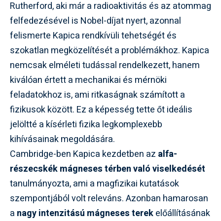
Rutherford, aki már a radioaktivitás és az atommag
felfedezésével is Nobel-díjat nyert, azonnal
felismerte Kapica rendkívüli tehetségét és
szokatlan megközelítését a problémákhoz. Kapica
nemcsak elméleti tudással rendelkezett, hanem
kiválóan értett a mechanikai és mérnöki
feladatokhoz is, ami ritkaságnak számított a
fizikusok között. Ez a képesség tette őt ideális
jelöltté a kísérleti fizika legkomplexebb
kihívásainak megoldására.
Cambridge-ben Kapica kezdetben az
alfa-
részecskék mágneses térben való viselkedését
tanulmányozta, ami a magfizikai kutatások
szempontjából volt releváns. Azonban hamarosan
a
nagy intenzitású mágneses terek
előállításának