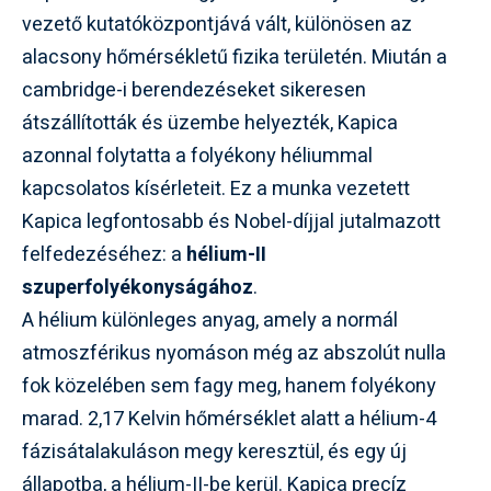
vezető kutatóközpontjává vált, különösen az
alacsony hőmérsékletű fizika területén. Miután a
cambridge-i berendezéseket sikeresen
átszállították és üzembe helyezték, Kapica
azonnal folytatta a folyékony héliummal
kapcsolatos kísérleteit. Ez a munka vezetett
Kapica legfontosabb és Nobel-díjjal jutalmazott
felfedezéséhez: a
hélium-II
szuperfolyékonyságához
.
A hélium különleges anyag, amely a normál
atmoszférikus nyomáson még az abszolút nulla
fok közelében sem fagy meg, hanem folyékony
marad. 2,17 Kelvin hőmérséklet alatt a hélium-4
fázisátalakuláson megy keresztül, és egy új
állapotba, a hélium-II-be kerül. Kapica precíz