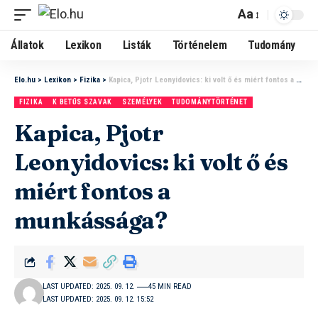
Aa
Állatok
Lexikon
Listák
Történelem
Tudomány
Elo.hu
>
Lexikon
>
Fizika
>
Kapica, Pjotr Leonyidovics: ki volt ő és miért fontos a munkássága?
FIZIKA
K BETŰS SZAVAK
SZEMÉLYEK
TUDOMÁNYTÖRTÉNET
Kapica, Pjotr
Leonyidovics: ki volt ő és
miért fontos a
munkássága?
LAST UPDATED: 2025. 09. 12.
45 MIN READ
LAST UPDATED: 2025. 09. 12. 15:52