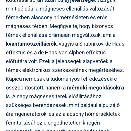
Kutatásai során számos
új jelenséget
vizsgált,
mint például a mágneses ellenállás változását
fémekben alacsony hőmérsékleten és erős
mágneses térben. Megfigyelte, hogy bizonyos
fémek ellenállása drámaian megváltozik, ami a
kvantumoszcillációk
, vagyis a Shubnikov-de Haas
effektus és a de Haas-van Alphen effektus
előfutára volt. Ezek a jelenségek alapvetőek a
fémek elektronikus szerkezetének megértéséhez.
Kapica nemcsak a tudományos felfedezésekre
összpontosított, hanem a
mérnöki megoldásokra
is. A nagy mágneses terek előállításához
szükséges berendezések, mint például a pulzáló
áramgenerátorok, és az alacsony hőmérsékletek
fenntartásához elengedhetetlen kriogén