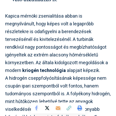
Kapica mérnöki zsenialitása abban is
megnyilvánult, hogy képes volt a legapróbb
részletekre is odafigyelni a berendezések
tervezésénél és kivitelezésénél. A turbinák
rendkívül nagy pontosságot és megbízhatóságot
igényeltek az extrém alacsony hőmérsékletű
környezetben. Az általa kidolgozott megoldások a
modern
kriogén technológia
alapjait képezik.
A hidrogén cseppfolyósításának képessége nem
csupán ipari szempontból volt fontos, hanem
tudományos szempontból is. A folyékony hidrogén,
mint hűtőközeg, lehetővé tette az anyagok
viselkedésének vizsgálatát még alacsonyabb