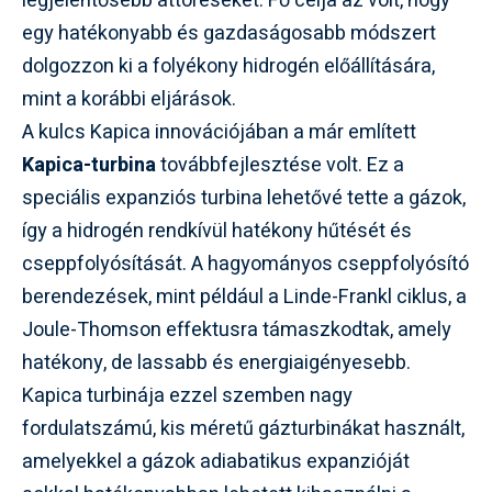
legjelentősebb áttöréseket. Fő célja az volt, hogy
egy hatékonyabb és gazdaságosabb módszert
dolgozzon ki a folyékony hidrogén előállítására,
mint a korábbi eljárások.
A kulcs Kapica innovációjában a már említett
Kapica-turbina
továbbfejlesztése volt. Ez a
speciális expanziós turbina lehetővé tette a gázok,
így a hidrogén rendkívül hatékony hűtését és
cseppfolyósítását. A hagyományos cseppfolyósító
berendezések, mint például a Linde-Frankl ciklus, a
Joule-Thomson effektusra támaszkodtak, amely
hatékony, de lassabb és energiaigényesebb.
Kapica turbinája ezzel szemben nagy
fordulatszámú, kis méretű gázturbinákat használt,
amelyekkel a gázok adiabatikus expanzióját