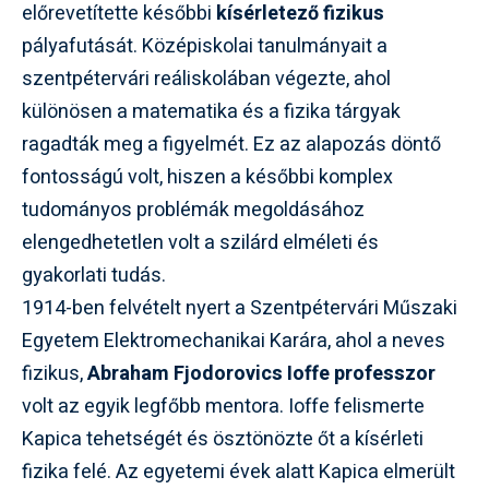
előrevetítette későbbi
kísérletező fizikus
pályafutását. Középiskolai tanulmányait a
szentpétervári reáliskolában végezte, ahol
különösen a matematika és a fizika tárgyak
ragadták meg a figyelmét. Ez az alapozás döntő
fontosságú volt, hiszen a későbbi komplex
tudományos problémák megoldásához
elengedhetetlen volt a szilárd elméleti és
gyakorlati tudás.
1914-ben felvételt nyert a Szentpétervári Műszaki
Egyetem Elektromechanikai Karára, ahol a neves
fizikus,
Abraham Fjodorovics Ioffe professzor
volt az egyik legfőbb mentora. Ioffe felismerte
Kapica tehetségét és ösztönözte őt a kísérleti
fizika felé. Az egyetemi évek alatt Kapica elmerült