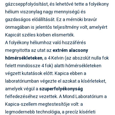
gázcseppfolyósítást, és lehetővé tette a folyékony
hélium viszonylag nagy mennyiségű és
gazdaságos előállítását. Ez a mérnöki bravúr
önmagában is jelentős teljesítmény volt, amelyért
Kapicát széles körben elismerték.
A folyékony héliumhoz való hozzáférés
megnyitotta az utat az
extrém alacsony
hőmérsékleteken
, a 4 Kelvin (az abszolút nulla fok
felett mindössze 4 fok) alatti hőmérsékleteken
végzett kutatások előtt. Kapica ebben a
laboratóriumban végezte el azokat a kísérleteket,
amelyek végül a
szuperfolyékonyság
felfedezéséhez vezettek. A Mond Laboratórium a
Kapica-szellem megtestesítője volt: a
legmodernebb technológia, a precíz kísérleti