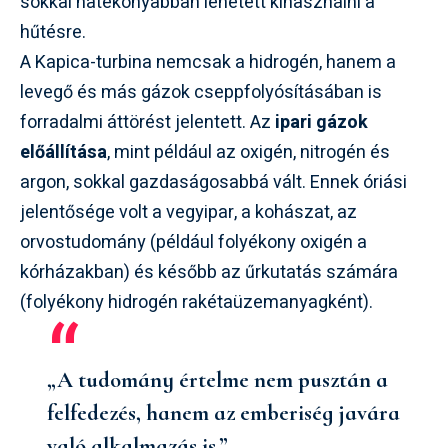
sokkal hatékonyabban lehetett kihasználni a
hűtésre.
A Kapica-turbina nemcsak a hidrogén, hanem a
levegő és más gázok cseppfolyósításában is
forradalmi áttörést jelentett. Az
ipari gázok
előállítása
, mint például az oxigén, nitrogén és
argon, sokkal gazdaságosabbá vált. Ennek óriási
jelentősége volt a vegyipar, a kohászat, az
orvostudomány (például folyékony oxigén a
kórházakban) és később az űrkutatás számára
(folyékony hidrogén rakétaüzemanyagként).
„A tudomány értelme nem pusztán a
felfedezés, hanem az emberiség javára
való alkalmazás is.”