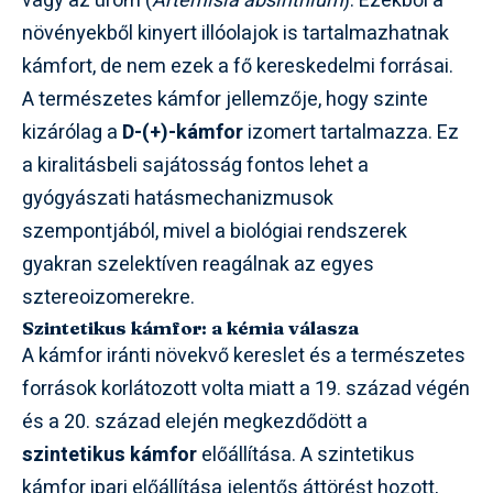
vagy az üröm (
Artemisia absinthium
). Ezekből a
növényekből kinyert illóolajok is tartalmazhatnak
kámfort, de nem ezek a fő kereskedelmi forrásai.
A természetes kámfor jellemzője, hogy szinte
kizárólag a
D-(+)-kámfor
izomert tartalmazza. Ez
a kiralitásbeli sajátosság fontos lehet a
gyógyászati hatásmechanizmusok
szempontjából, mivel a biológiai rendszerek
gyakran szelektíven reagálnak az egyes
sztereoizomerekre.
Szintetikus kámfor: a kémia válasza
A kámfor iránti növekvő kereslet és a természetes
források korlátozott volta miatt a 19. század végén
és a 20. század elején megkezdődött a
szintetikus kámfor
előállítása. A szintetikus
kámfor ipari előállítása jelentős áttörést hozott,