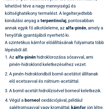
lehetővé téve a nagy mennyiségű és
költséghatékony termelést. A legelterjedtebb
kiindulási anyag a
terpentinolaj
, pontosabban
annak egyik fő alkotóeleme, az
alfa-pinén
, amely a
fenyőfák gyantájából nyerhető ki.
A szintetikus kámfor előállításának folyamata több
lépésből áll:
Az
alfa-pinén
hidroklorozása sósavval, ami
pinén-hidroklorid keletkezéséhez vezet.
A pinén-hidrokloridból bornil-acetátot állítanak
elő ecetsavval és nátrium-acetáttal.
A bornil-acetát hidrolízisével borneol keletkezik.
Végül a
borneol
oxidációjával, például
salétromsavval vagy kromáttal,
kámfor
jön létre.