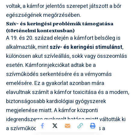
voltak, a kámfor jelentős szerepet játszott a bőr
egészségének megőrzésében.
Szív- és keringési problémák támogatása
(történelmi kontextusban)
A 19. és 20. század elején a kámfort belsőleg is
alkalmazták, mint
szív- és keringési stimulánst
,
különösen akut szívleállás, sokk vagy összeomlás
esetén. Kámforinjekciókat adtak be a
szívműködés serkentésére és a vérnyomás
emelésére. Ez a gyakorlat azonban mára
elavultnak számít a kámfor toxicitása és a modern,
biztonságosabb kardiológiai gyógyszerek
megjelenése miatt. A kámfor központi
idegrendszerre gyakorolt hatása miatt váltották ki
a szívműködést, de a mellékhatások és a