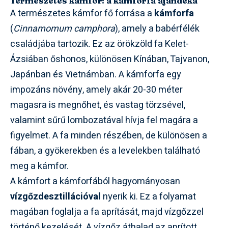
Természetes kámfor: a kámforfa ajándéka
A természetes kámfor fő forrása a
kámforfa
(
Cinnamomum camphora
), amely a babérfélék
családjába tartozik. Ez az örökzöld fa Kelet-
Ázsiában őshonos, különösen Kínában, Tajvanon,
Japánban és Vietnámban. A kámforfa egy
impozáns növény, amely akár 20-30 méter
magasra is megnőhet, és vastag törzsével,
valamint sűrű lombozatával hívja fel magára a
figyelmet. A fa minden részében, de különösen a
fában, a gyökerekben és a levelekben található
meg a kámfor.
A kámfort a kámforfából hagyományosan
vízgőzdesztillációval
nyerik ki. Ez a folyamat
magában foglalja a fa aprítását, majd vízgőzzel
történő kezelését. A vízgőz áthalad az aprított