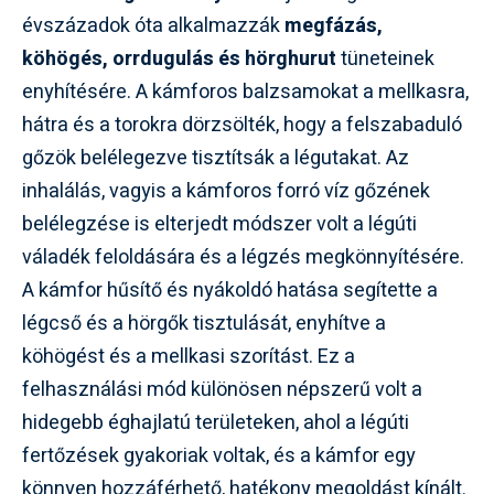
évszázadok óta alkalmazzák
megfázás,
köhögés, orrdugulás és hörghurut
tüneteinek
enyhítésére. A kámforos balzsamokat a mellkasra,
hátra és a torokra dörzsölték, hogy a felszabaduló
gőzök belélegezve tisztítsák a légutakat. Az
inhalálás, vagyis a kámforos forró víz gőzének
belélegzése is elterjedt módszer volt a légúti
váladék feloldására és a légzés megkönnyítésére.
A kámfor hűsítő és nyákoldó hatása segítette a
légcső és a hörgők tisztulását, enyhítve a
köhögést és a mellkasi szorítást. Ez a
felhasználási mód különösen népszerű volt a
hidegebb éghajlatú területeken, ahol a légúti
fertőzések gyakoriak voltak, és a kámfor egy
könnyen hozzáférhető, hatékony megoldást kínált.