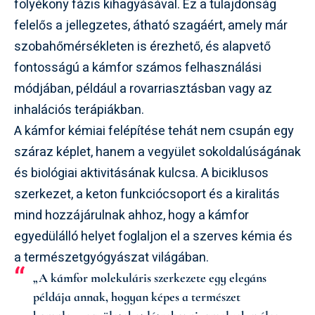
folyékony fázis kihagyásával. Ez a tulajdonság
felelős a jellegzetes, átható szagáért, amely már
szobahőmérsékleten is érezhető, és alapvető
fontosságú a kámfor számos felhasználási
módjában, például a rovarriasztásban vagy az
inhalációs terápiákban.
A kámfor kémiai felépítése tehát nem csupán egy
száraz képlet, hanem a vegyület sokoldalúságának
és biológiai aktivitásának kulcsa. A biciklusos
szerkezet, a keton funkciócsoport és a kiralitás
mind hozzájárulnak ahhoz, hogy a kámfor
egyedülálló helyet foglaljon el a szerves kémia és
a természetgyógyászat világában.
„A kámfor molekuláris szerkezete egy elegáns
példája annak, hogyan képes a természet