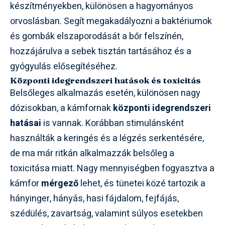
készítményekben, különösen a hagyományos
orvoslásban. Segít megakadályozni a baktériumok
és gombák elszaporodását a bőr felszínén,
hozzájárulva a sebek tisztán tartásához és a
gyógyulás elősegítéséhez.
Központi idegrendszeri hatások és toxicitás
Belsőleges alkalmazás esetén, különösen nagy
dózisokban, a kámfornak
központi idegrendszeri
hatásai
is vannak. Korábban stimulánsként
használták a keringés és a légzés serkentésére,
de ma már ritkán alkalmazzák belsőleg a
toxicitása miatt. Nagy mennyiségben fogyasztva a
kámfor
mérgező
lehet, és tünetei közé tartozik a
hányinger, hányás, hasi fájdalom, fejfájás,
szédülés, zavartság, valamint súlyos esetekben