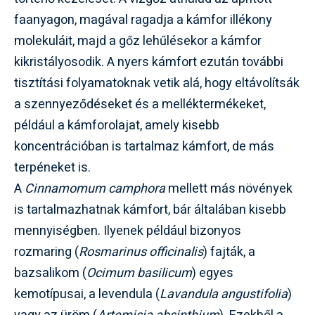
faanyagon, magával ragadja a kámfor illékony
molekuláit, majd a gőz lehűlésekor a kámfor
kikristályosodik. A nyers kámfort ezután további
tisztítási folyamatoknak vetik alá, hogy eltávolítsák
a szennyeződéseket és a melléktermékeket,
például a kámforolajat, amely kisebb
koncentrációban is tartalmaz kámfort, de más
terpéneket is.
A
Cinnamomum camphora
mellett más növények
is tartalmazhatnak kámfort, bár általában kisebb
mennyiségben. Ilyenek például bizonyos
rozmaring (
Rosmarinus officinalis
) fajták, a
bazsalikom (
Ocimum basilicum
) egyes
kemotípusai, a levendula (
Lavandula angustifolia
)