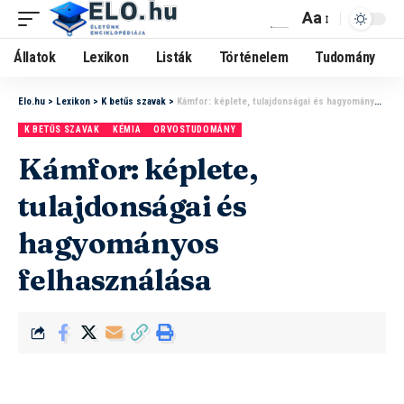
Aa
Állatok
Lexikon
Listák
Történelem
Tudomány
Elo.hu
>
Lexikon
>
K betűs szavak
>
Kámfor: képlete, tulajdonságai és hagyományos felhasználása
K BETŰS SZAVAK
KÉMIA
ORVOSTUDOMÁNY
Kámfor: képlete,
tulajdonságai és
hagyományos
felhasználása