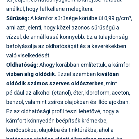
anélkül, hogy fel kellene melegíteni.
Sűrűség:
A kámfor sűrűsége körülbelül 0,99 g/cm³,
ami azt jelenti, hogy közel azonos sűrűségű a
vízzel, de annál kissé könnyebb. Ez a tulajdonság
befolyásolja az oldhatóságát és a keverékekben
való viselkedését.
Oldhatóság:
Ahogy korábban említettük, a kámfor
vízben alig oldódik
. Ezzel szemben
kiválóan
oldódik számos szerves oldószerben
, mint
például az alkohol (etanol), éter, kloroform, aceton,
benzol, valamint zsíros olajokban és illóolajokban.
Ez az oldhatósági profil teszi lehetővé, hogy a
kámfort könnyedén beépítsék krémekbe,
kenőcsökbe, olajokba és tinktúrákba, ahol a