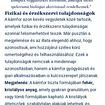
komplex vegyületeket létrehozni, amelyek széles
spektrumú biológiai aktivitással rendelkeznek.”
Fizikai és érzékszervi tulajdonságok
A kámfor azon kevés vegyületek közé tartozik,
amelyek fizikai és érzékszervi tulajdonságai
azonnal felismerhetővé teszik. Már pusztán a
megjelenése és az illata elegendő ahhoz, hogy
azonosítsuk, ami hozzájárul széles körű
ismertségéhez és felhasználásához. Ezek a
tulajdonságok nemcsak a mindennapi
azonosításban, hanem a kámfor gyógyászati és
ipari alkalmazásaiban is kulcsszerepet játszanak.
Megjelenés:
A kámfor tiszta formájában
fehér,
kristályos anyag
, amely gyakran granulátum, por
vagy tömb formájában kapható. A kristályok
áttetszőek, szabálytalan alakúak lehetnek, és