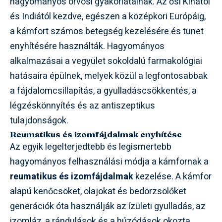
hagyományos orvosi gyakorlatainak. Az ősi Kínától
és Indiától kezdve, egészen a középkori Európáig,
a kámfort számos betegség kezelésére és tünet
enyhítésére használták. Hagyományos
alkalmazásai a vegyület sokoldalú farmakológiai
hatásaira épülnek, melyek közül a legfontosabbak
a fájdalomcsillapítás, a gyulladáscsökkentés, a
légzéskönnyítés és az antiszeptikus
tulajdonságok.
Reumatikus és izomfájdalmak enyhítése
Az egyik legelterjedtebb és legismertebb
hagyományos felhasználási módja a kámfornak a
reumatikus és izomfájdalmak
kezelése. A kámfor
alapú kenőcsöket, olajokat és bedörzsölőket
generációk óta használják az ízületi gyulladás, az
izomláz, a rándulások és a húzódások okozta