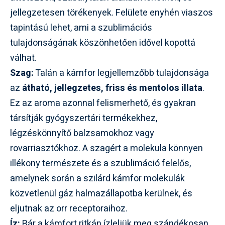
jellegzetesen törékenyek. Felülete enyhén viaszos
tapintású lehet, ami a szublimációs
tulajdonságának köszönhetően idővel kopottá
válhat.
Szag:
Talán a kámfor legjellemzőbb tulajdonsága
az
átható, jellegzetes, friss és mentolos illata
.
Ez az aroma azonnal felismerhető, és gyakran
társítják gyógyszertári termékekhez,
légzéskönnyítő balzsamokhoz vagy
rovarriasztókhoz. A szagért a molekula könnyen
illékony természete és a szublimáció felelős,
amelynek során a szilárd kámfor molekulák
közvetlenül gáz halmazállapotba kerülnek, és
eljutnak az orr receptoraihoz.
Íz:
Bár a kámfort ritkán ízleljük meg szándékosan,