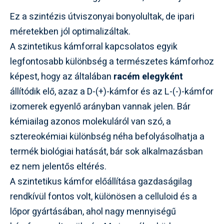
Ez a szintézis útviszonyai bonyolultak, de ipari
méretekben jól optimalizáltak.
A szintetikus kámforral kapcsolatos egyik
legfontosabb különbség a természetes kámforhoz
képest, hogy az általában
racém elegyként
állítódik elő, azaz a D-(+)-kámfor és az L-(-)-kámfor
izomerek egyenlő arányban vannak jelen. Bár
kémiailag azonos molekuláról van szó, a
sztereokémiai különbség néha befolyásolhatja a
termék biológiai hatását, bár sok alkalmazásban
ez nem jelentős eltérés.
A szintetikus kámfor előállítása gazdaságilag
rendkívül fontos volt, különösen a celluloid és a
lőpor gyártásában, ahol nagy mennyiségű