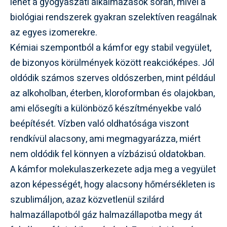
lehet a gyógyászati alkalmazások során, mivel a
biológiai rendszerek gyakran szelektíven reagálnak
az egyes izomerekre.
Kémiai szempontból a kámfor egy stabil vegyület,
de bizonyos körülmények között reakcióképes. Jól
oldódik számos szerves oldószerben, mint például
az alkoholban, éterben, kloroformban és olajokban,
ami elősegíti a különböző készítményekbe való
beépítését. Vízben való oldhatósága viszont
rendkívül alacsony, ami megmagyarázza, miért
nem oldódik fel könnyen a vízbázisú oldatokban.
A kámfor molekulaszerkezete adja meg a vegyület
azon képességét, hogy alacsony hőmérsékleten is
szublimáljon, azaz közvetlenül szilárd
halmazállapotból gáz halmazállapotba megy át