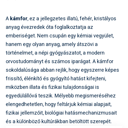
A
kámfor
, ez a jellegzetes illatú, fehér, kristályos
anyag évezredek óta foglalkoztatja az
emberiséget. Nem csupán egy kémiai vegyület,
hanem egy olyan anyag, amely átszövi a
történelmet, a népi gyógyászatot, a modern
orvostudományt és számos iparágat. A kámfor
sokoldalúsága abban rejlik, hogy egyszerre képes
frissítő, élénkítő és gyógyító hatást kifejteni,
miközben illata és fizikai tulajdonságai is
egyedülállóvá teszik. Mélyebb megismeréséhez
elengedhetetlen, hogy feltárjuk kémiai alapjait,
fizikai jellemzőit, biológiai hatásmechanizmusait
és a különböző kultúrákban betöltött szerepét.