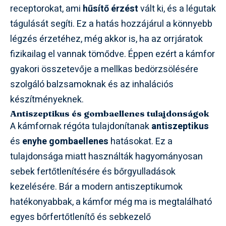
receptorokat, ami
hűsítő érzést
vált ki, és a légutak
tágulását segíti. Ez a hatás hozzájárul a könnyebb
légzés érzetéhez, még akkor is, ha az orrjáratok
fizikailag el vannak tömődve. Éppen ezért a kámfor
gyakori összetevője a mellkas bedörzsölésére
szolgáló balzsamoknak és az inhalációs
készítményeknek.
Antiszeptikus és gombaellenes tulajdonságok
A kámfornak régóta tulajdonítanak
antiszeptikus
és
enyhe gombaellenes
hatásokat. Ez a
tulajdonsága miatt használták hagyományosan
sebek fertőtlenítésére és bőrgyulladások
kezelésére. Bár a modern antiszeptikumok
hatékonyabbak, a kámfor még ma is megtalálható
egyes bőrfertőtlenítő és sebkezelő