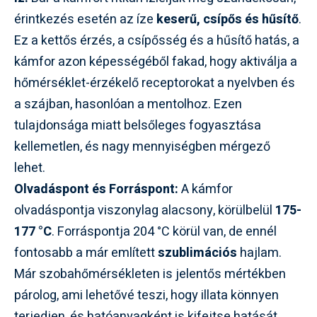
érintkezés esetén az íze
keserű, csípős és hűsítő
.
Ez a kettős érzés, a csípősség és a hűsítő hatás, a
kámfor azon képességéből fakad, hogy aktiválja a
hőmérséklet-érzékelő receptorokat a nyelvben és
a szájban, hasonlóan a mentolhoz. Ezen
tulajdonsága miatt belsőleges fogyasztása
kellemetlen, és nagy mennyiségben mérgező
lehet.
Olvadáspont és Forráspont:
A kámfor
olvadáspontja viszonylag alacsony, körülbelül
175-
177 °C
. Forráspontja 204 °C körül van, de ennél
fontosabb a már említett
szublimációs
hajlam.
Már szobahőmérsékleten is jelentős mértékben
párolog, ami lehetővé teszi, hogy illata könnyen
terjedjen, és hatóanyagként is kifejtse hatását