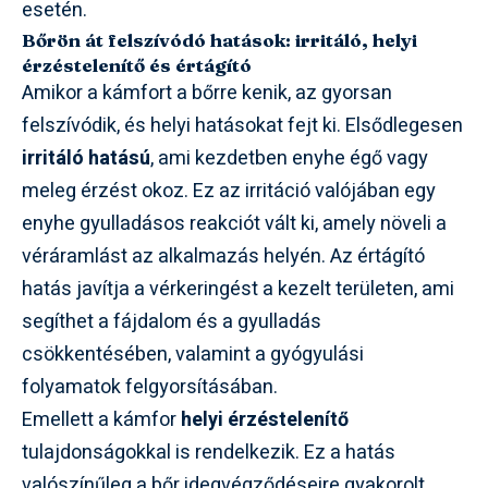
esetén.
Bőrön át felszívódó hatások: irritáló, helyi
érzéstelenítő és értágító
Amikor a kámfort a bőrre kenik, az gyorsan
felszívódik, és helyi hatásokat fejt ki. Elsődlegesen
irritáló hatású
, ami kezdetben enyhe égő vagy
meleg érzést okoz. Ez az irritáció valójában egy
enyhe gyulladásos reakciót vált ki, amely növeli a
véráramlást az alkalmazás helyén. Az értágító
hatás javítja a vérkeringést a kezelt területen, ami
segíthet a fájdalom és a gyulladás
csökkentésében, valamint a gyógyulási
folyamatok felgyorsításában.
Emellett a kámfor
helyi érzéstelenítő
tulajdonságokkal is rendelkezik. Ez a hatás
valószínűleg a bőr idegvégződéseire gyakorolt