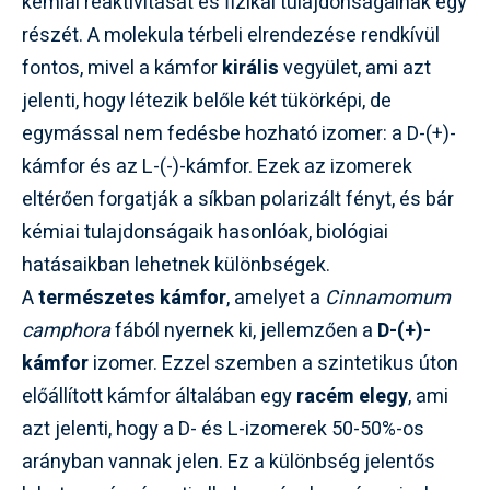
kémiai reaktivitását és fizikai tulajdonságainak egy
részét. A molekula térbeli elrendezése rendkívül
fontos, mivel a kámfor
királis
vegyület, ami azt
jelenti, hogy létezik belőle két tükörképi, de
egymással nem fedésbe hozható izomer: a D-(+)-
kámfor és az L-(-)-kámfor. Ezek az izomerek
eltérően forgatják a síkban polarizált fényt, és bár
kémiai tulajdonságaik hasonlóak, biológiai
hatásaikban lehetnek különbségek.
A
természetes kámfor
, amelyet a
Cinnamomum
camphora
fából nyernek ki, jellemzően a
D-(+)-
kámfor
izomer. Ezzel szemben a szintetikus úton
előállított kámfor általában egy
racém elegy
, ami
azt jelenti, hogy a D- és L-izomerek 50-50%-os
arányban vannak jelen. Ez a különbség jelentős