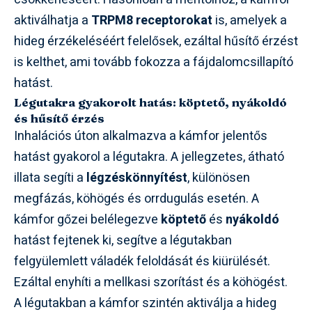
aktiválhatja a
TRPM8 receptorokat
is, amelyek a
hideg érzékeléséért felelősek, ezáltal hűsítő érzést
is kelthet, ami tovább fokozza a fájdalomcsillapító
hatást.
Légutakra gyakorolt hatás: köptető, nyákoldó
és hűsítő érzés
Inhalációs úton alkalmazva a kámfor jelentős
hatást gyakorol a légutakra. A jellegzetes, átható
illata segíti a
légzéskönnyítést
, különösen
megfázás, köhögés és orrdugulás esetén. A
kámfor gőzei belélegezve
köptető
és
nyákoldó
hatást fejtenek ki, segítve a légutakban
felgyülemlett váladék feloldását és kiürülését.
Ezáltal enyhíti a mellkasi szorítást és a köhögést.
A légutakban a kámfor szintén aktiválja a hideg