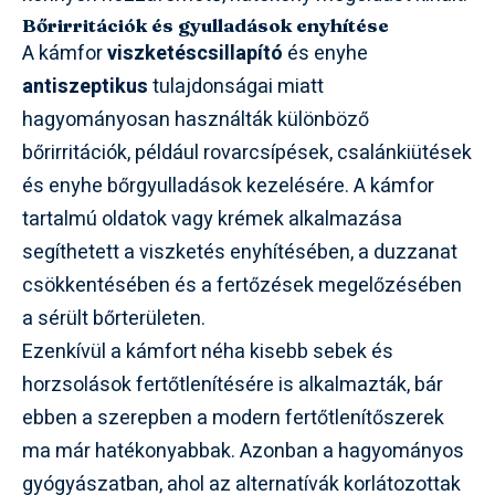
Bőrirritációk és gyulladások enyhítése
A kámfor
viszketéscsillapító
és enyhe
antiszeptikus
tulajdonságai miatt
hagyományosan használták különböző
bőrirritációk, például rovarcsípések, csalánkiütések
és enyhe bőrgyulladások kezelésére. A kámfor
tartalmú oldatok vagy krémek alkalmazása
segíthetett a viszketés enyhítésében, a duzzanat
csökkentésében és a fertőzések megelőzésében
a sérült bőrterületen.
Ezenkívül a kámfort néha kisebb sebek és
horzsolások fertőtlenítésére is alkalmazták, bár
ebben a szerepben a modern fertőtlenítőszerek
ma már hatékonyabbak. Azonban a hagyományos
gyógyászatban, ahol az alternatívák korlátozottak