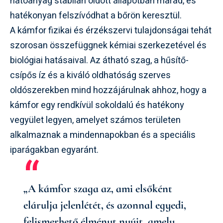
hatóanyag stabilan oldott állapotban marad, és
hatékonyan felszívódhat a bőrön keresztül.
A kámfor fizikai és érzékszervi tulajdonságai tehát
szorosan összefüggnek kémiai szerkezetével és
biológiai hatásaival. Az átható szag, a hűsítő-
csípős íz és a kiváló oldhatóság szerves
oldószerekben mind hozzájárulnak ahhoz, hogy a
kámfor egy rendkívül sokoldalú és hatékony
vegyület legyen, amelyet számos területen
alkalmaznak a mindennapokban és a speciális
iparágakban egyaránt.
„A kámfor szaga az, ami elsőként
elárulja jelenlétét, és azonnal egyedi,
felismerhető élményt nyújt, amely