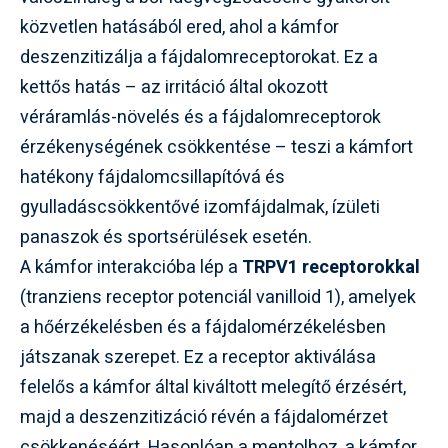
közvetlen hatásából ered, ahol a kámfor
deszenzitizálja a fájdalomreceptorokat. Ez a
kettős hatás – az irritáció által okozott
véráramlás-növelés és a fájdalomreceptorok
érzékenységének csökkentése – teszi a kámfort
hatékony fájdalomcsillapítóvá és
gyulladáscsökkentővé izomfájdalmak, ízületi
panaszok és sportsérülések esetén.
A kámfor interakcióba lép a
TRPV1 receptorokkal
(tranziens receptor potenciál vanilloid 1), amelyek
a hőérzékelésben és a fájdalomérzékelésben
játszanak szerepet. Ez a receptor aktiválása
felelős a kámfor által kiváltott melegítő érzésért,
majd a deszenzitizáció révén a fájdalomérzet
csökkenéséért. Hasonlóan a mentolhoz, a kámfor