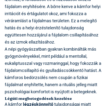
fájdalom enyhítésére. A bőrre kenve a kámfor helyi
irritációt és értágulatot okoz, ami fokozza a
véráramlást a fájdalmas területen. Ez a melegítő
hatás és a helyi érzéstelenítő tulajdonság
együttesen hozzájárul a fájdalom csillapításához
és az izmok ellazításához.
A népi gyógyászatban gyakran kombinálták más
gyógynövényekkel, mint például a mentollal,
eukaliptusszal vagy rozmaringgal, hogy fokozzák a
fájdalomcsillapító és gyulladáscsökkentő hatást. A
kámforos bedörzsölés nem csupán a fizikai
fájdalmat enyhítette, hanem a rituális jelleg miatt
pszichológiai komfortot is nyújtott a betegeknek.
Légúti megbetegedések kezelése
A kámfor
légzéskönnyítő
tulajdonságai miatt