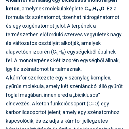
A
kámfor
kémiailag egy
biciklusos monoterpén
keton
, amelynek molekulaképlete
C
H
O
. Ez a
10
16
formula tíz szénatomot, tizenhat hidrogénatomot
és egy oxigénatomot jelöl. A terpének a
természetben előforduló szerves vegyületek nagy
és változatos osztályát alkotják, amelyek
alapvetően izoprén (C
H
) egységekből épülnek
5
8
fel. A monoterpének két izoprén egységből állnak,
így tíz szénatomot tartalmaznak.
A kámfor szerkezete egy viszonylag komplex,
gyűrűs molekula, amely két szénláncból álló gyűrűt
foglal magában, innen ered a „biciklusos”
elnevezés. A keton funkciócsoport (C=O) egy
karbonilcsoportot jelent, amely egy szénatomhoz
kapcsolódik, és ez adja a kámfor jellegzetes