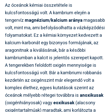
Az óceánok kémiai összetétele is
kulcsfontosságú volt. A kambrium elején a
tengervíz
magnézium/kalcium aránya
magasabb
volt, mint ma, ami befolyásolhatta a vázképződési
folyamatokat. Ez a kémiai környezet kedvezett a
kalcium-karbonát egy bizonyos formájának, az
aragonitnak a kiválásának, bár a későbbi
kambriumban a kalcit is jelentős szerepet kapott.
A tengerekben feloldott oxigén mennyisége is
kulcsfontosságú volt. Bár a kambriumi robbanás
kezdetén az oxigénszint már elegendő volt a
komplex élethez, egyes kutatások szerint az
óceánok mélyebb rétegei továbbra is
anoxikusak
(oxigénhiányosak) vagy
eoxikusak
(alacsony
oxigéntartalmúak) maradtak, ami korlátozta a