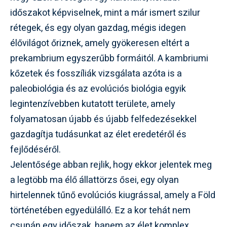
időszakot képviselnek, mint a már ismert szilur
rétegek, és egy olyan gazdag, mégis idegen
élővilágot őriznek, amely gyökeresen eltért a
prekambrium egyszerűbb formáitól. A kambriumi
kőzetek és fosszíliák vizsgálata azóta is a
paleobiológia és az evolúciós biológia egyik
legintenzívebben kutatott területe, amely
folyamatosan újabb és újabb felfedezésekkel
gazdagítja tudásunkat az élet eredetéről és
fejlődéséről.
Jelentősége abban rejlik, hogy ekkor jelentek meg
a legtöbb ma élő állattörzs ősei, egy olyan
hirtelennek tűnő evolúciós kiugrással, amely a Föld
történetében egyedülálló. Ez a kor tehát nem
csupán egy időszak, hanem az élet komplex