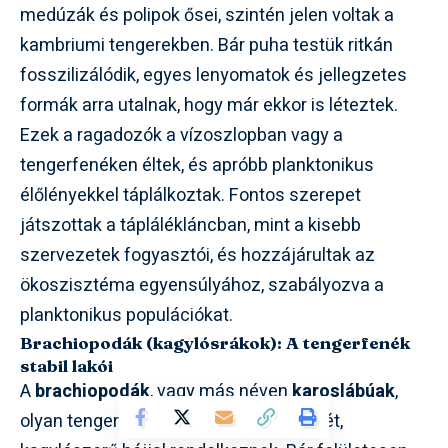
medúzák és polipok ősei, szintén jelen voltak a
kambriumi tengerekben. Bár puha testük ritkán
fosszilizálódik, egyes lenyomatok és jellegzetes
formák arra utalnak, hogy már ekkor is léteztek.
Ezek a ragadozók a vízoszlopban vagy a
tengerfenéken éltek, és apróbb planktonikus
élőlényekkel táplálkoztak. Fontos szerepet
játszottak a táplálékláncban, mint a kisebb
szervezetek fogyasztói, és hozzájárultak az
ökoszisztéma egyensúlyához, szabályozva a
planktonikus populációkat.
Brachiopodák (kagylósrákok): A tengerfenék
stabil lakói
A
brachiopodák
, vagy más néven
karoslábúak
,
olyan tengeri gerinctelenek, amelyek két,