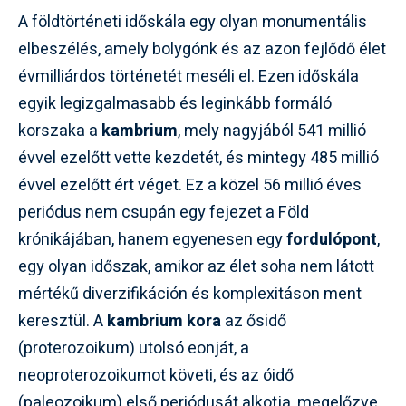
A földtörténeti időskála egy olyan monumentális
elbeszélés, amely bolygónk és az azon fejlődő élet
évmilliárdos történetét meséli el. Ezen időskála
egyik legizgalmasabb és leginkább formáló
korszaka a
kambrium
, mely nagyjából 541 millió
évvel ezelőtt vette kezdetét, és mintegy 485 millió
évvel ezelőtt ért véget. Ez a közel 56 millió éves
periódus nem csupán egy fejezet a Föld
krónikájában, hanem egyenesen egy
fordulópont
,
egy olyan időszak, amikor az élet soha nem látott
mértékű diverzifikáción és komplexitáson ment
keresztül. A
kambrium kora
az ősidő
(proterozoikum) utolsó eonját, a
neoproterozoikumot követi, és az óidő
(paleozoikum) első periódusát alkotja, megelőzve