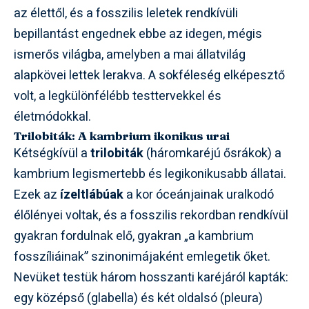
az élettől, és a fosszilis leletek rendkívüli
bepillantást engednek ebbe az idegen, mégis
ismerős világba, amelyben a mai állatvilág
alapkövei lettek lerakva. A sokféleség elképesztő
volt, a legkülönfélébb testtervekkel és
életmódokkal.
Trilobiták: A kambrium ikonikus urai
Kétségkívül a
trilobiták
(háromkaréjú ősrákok) a
kambrium legismertebb és legikonikusabb állatai.
Ezek az
ízeltlábúak
a kor óceánjainak uralkodó
élőlényei voltak, és a fosszilis rekordban rendkívül
gyakran fordulnak elő, gyakran „a kambrium
fosszíliáinak” szinonimájaként emlegetik őket.
Nevüket testük három hosszanti karéjáról kapták:
egy középső (glabella) és két oldalsó (pleura)