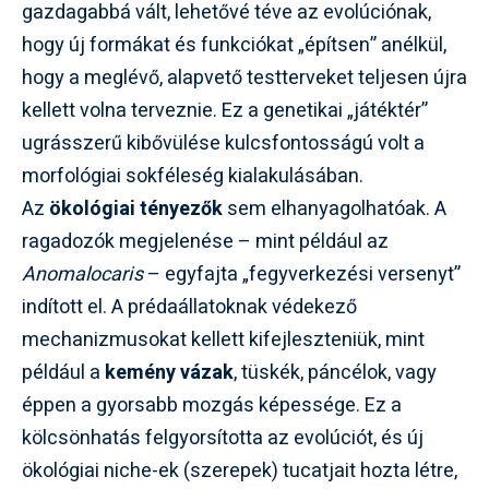
gazdagabbá vált, lehetővé téve az evolúciónak,
hogy új formákat és funkciókat „építsen” anélkül,
hogy a meglévő, alapvető testterveket teljesen újra
kellett volna terveznie. Ez a genetikai „játéktér”
ugrásszerű kibővülése kulcsfontosságú volt a
morfológiai sokféleség kialakulásában.
Az
ökológiai tényezők
sem elhanyagolhatóak. A
ragadozók megjelenése – mint például az
Anomalocaris
– egyfajta „fegyverkezési versenyt”
indított el. A prédaállatoknak védekező
mechanizmusokat kellett kifejleszteniük, mint
például a
kemény vázak
, tüskék, páncélok, vagy
éppen a gyorsabb mozgás képessége. Ez a
kölcsönhatás felgyorsította az evolúciót, és új
ökológiai niche-ek (szerepek) tucatjait hozta létre,