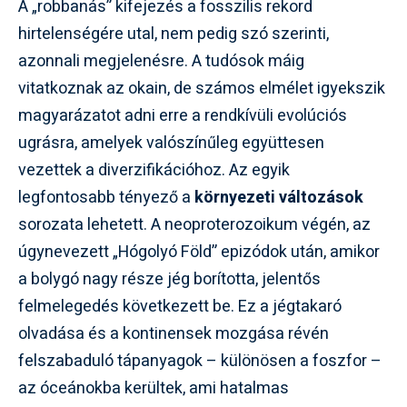
A „robbanás” kifejezés a fosszilis rekord
hirtelenségére utal, nem pedig szó szerinti,
azonnali megjelenésre. A tudósok máig
vitatkoznak az okain, de számos elmélet igyekszik
magyarázatot adni erre a rendkívüli evolúciós
ugrásra, amelyek valószínűleg együttesen
vezettek a diverzifikációhoz. Az egyik
legfontosabb tényező a
környezeti változások
sorozata lehetett. A neoproterozoikum végén, az
úgynevezett „Hógolyó Föld” epizódok után, amikor
a bolygó nagy része jég borította, jelentős
felmelegedés következett be. Ez a jégtakaró
olvadása és a kontinensek mozgása révén
felszabaduló tápanyagok – különösen a foszfor –
az óceánokba kerültek, ami hatalmas