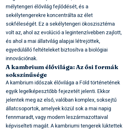
mélytengeri élővilág fejlődését, és a
sekélytengerekre koncentrálta az élet
sokféleségét. Ez a sekélytengeri ökoszisztéma
volt az, ahol az evolúció a legintenzívebben zajlott,
és ahol a mai állatvilág alapjai létrejöttek,
egyedülálló feltételeket biztosítva a biológiai
innovációnak.
A kambrium élővilága: Az ősi formák
sokszínűsége
A kambrium időszak élővilága a Föld történetének
egyik legelképesztőbb fejezetét jelenti. Ekkor
jelentek meg az első, valóban komplex, soksejtű
állatcsoportok, amelyek közül sok a mai napig
fennmaradt, vagy modern leszármazottaival
képviselteti magát. A kambriumi tengerek lüktettek