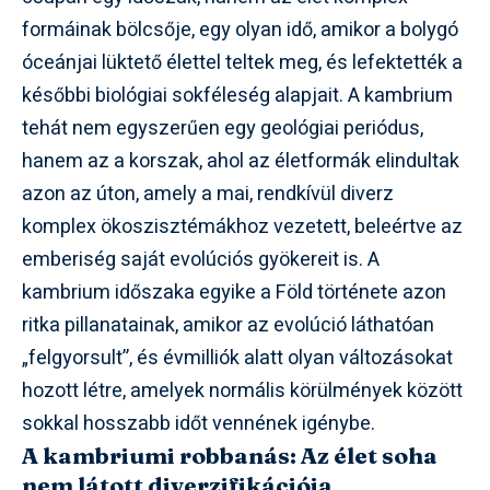
formáinak bölcsője, egy olyan idő, amikor a bolygó
óceánjai lüktető élettel teltek meg, és lefektették a
későbbi biológiai sokféleség alapjait. A kambrium
tehát nem egyszerűen egy geológiai periódus,
hanem az a korszak, ahol az életformák elindultak
azon az úton, amely a mai, rendkívül diverz
komplex ökoszisztémákhoz vezetett, beleértve az
emberiség saját evolúciós gyökereit is. A
kambrium időszaka egyike a Föld története azon
ritka pillanatainak, amikor az evolúció láthatóan
„felgyorsult”, és évmilliók alatt olyan változásokat
hozott létre, amelyek normális körülmények között
sokkal hosszabb időt vennének igénybe.
A kambriumi robbanás: Az élet soha
nem látott diverzifikációja