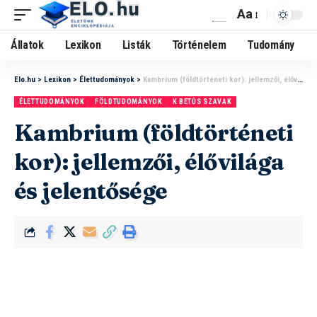
Aa
Állatok
Lexikon
Listák
Történelem
Tudomány
Elo.hu
>
Lexikon
>
Élettudományok
>
Kambrium (földtörténeti kor): jellemzői, élővilága és jelentősége
ÉLETTUDOMÁNYOK
FÖLDTUDOMÁNYOK
K BETŰS SZAVAK
Kambrium (földtörténeti
kor): jellemzői, élővilága
és jelentősége