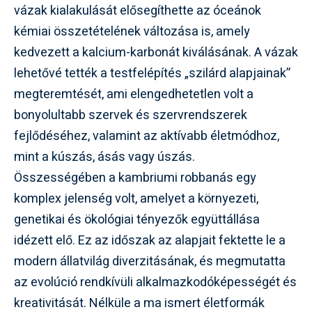
vázak kialakulását elősegíthette az óceánok
kémiai összetételének változása is, amely
kedvezett a kalcium-karbonát kiválásának. A vázak
lehetővé tették a testfelépítés „szilárd alapjainak”
megteremtését, ami elengedhetetlen volt a
bonyolultabb szervek és szervrendszerek
fejlődéséhez, valamint az aktívabb életmódhoz,
mint a kúszás, ásás vagy úszás.
Összességében a kambriumi robbanás egy
komplex jelenség volt, amelyet a környezeti,
genetikai és ökológiai tényezők együttállása
idézett elő. Ez az időszak az alapjait fektette le a
modern állatvilág diverzitásának, és megmutatta
az evolúció rendkívüli alkalmazkodóképességét és
kreativitását. Nélküle a ma ismert életformák