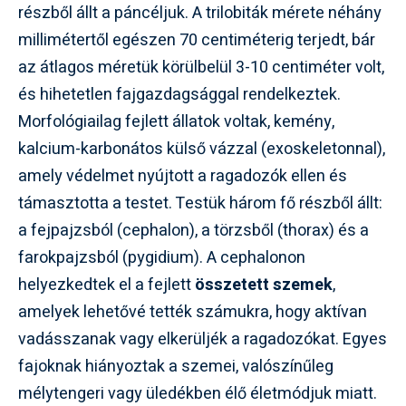
részből állt a páncéljuk. A trilobiták mérete néhány
millimétertől egészen 70 centiméterig terjedt, bár
az átlagos méretük körülbelül 3-10 centiméter volt,
és hihetetlen fajgazdagsággal rendelkeztek.
Morfológiailag fejlett állatok voltak, kemény,
kalcium-karbonátos külső vázzal (exoskeletonnal),
amely védelmet nyújtott a ragadozók ellen és
támasztotta a testet. Testük három fő részből állt:
a fejpajzsból (cephalon), a törzsből (thorax) és a
farokpajzsból (pygidium). A cephalonon
helyezkedtek el a fejlett
összetett szemek
,
amelyek lehetővé tették számukra, hogy aktívan
vadásszanak vagy elkerüljék a ragadozókat. Egyes
fajoknak hiányoztak a szemei, valószínűleg
mélytengeri vagy üledékben élő életmódjuk miatt.