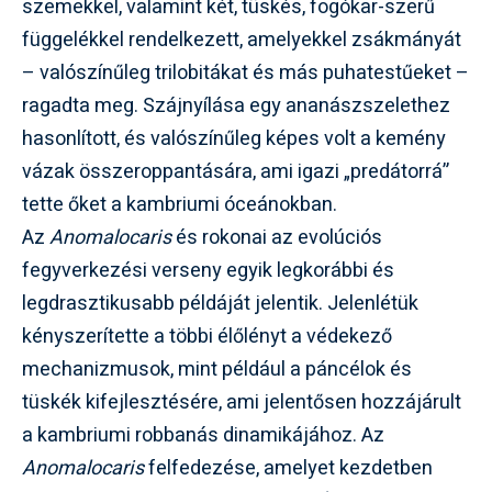
szemekkel, valamint két, tüskés, fogókar-szerű
függelékkel rendelkezett, amelyekkel zsákmányát
– valószínűleg trilobitákat és más puhatestűeket –
ragadta meg. Szájnyílása egy ananászszelethez
hasonlított, és valószínűleg képes volt a kemény
vázak összeroppantására, ami igazi „predátorrá”
tette őket a kambriumi óceánokban.
Az
Anomalocaris
és rokonai az evolúciós
fegyverkezési verseny egyik legkorábbi és
legdrasztikusabb példáját jelentik. Jelenlétük
kényszerítette a többi élőlényt a védekező
mechanizmusok, mint például a páncélok és
tüskék kifejlesztésére, ami jelentősen hozzájárult
a kambriumi robbanás dinamikájához. Az
Anomalocaris
felfedezése, amelyet kezdetben