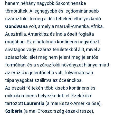
hanem néhány nagyobb őskontinensbe
tömörültek. A legnagyobb és legdominánsabb
szárazföldi tömeg a déli féltekén elhelyezkedő
Gondwana
volt, amely a mai Dél-Amerika, Afrika,
Ausztrália, Antarktisz és India őseit foglalta
magában. Ez a hatalmas kontinens nagyrészt
sivatagos vagy száraz területekből állt, mivel a
szárazföldi élet még nem jelent meg jelentős
formában, és a szárazföldi növényzet hiánya miatt
az erózió is jelentősebb volt, folyamatosan
tápanyagokat szállítva az óceánokba.
Az északi féltekén több kisebb kontinens és
mikrokontinens helyezkedett el. Ezek közé
tartozott
Laurentia
(a mai Észak-Amerika őse),
Szibéria
(a mai Oroszország északi része),