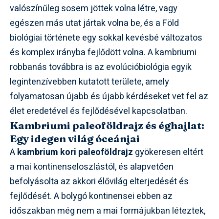
valószínűleg sosem jöttek volna létre, vagy
egészen más utat jártak volna be, és a Föld
biológiai története egy sokkal kevésbé változatos
és komplex irányba fejlődött volna. A kambriumi
robbanás továbbra is az evolúcióbiológia egyik
legintenzívebben kutatott területe, amely
folyamatosan újabb és újabb kérdéseket vet fel az
élet eredetével és fejlődésével kapcsolatban.
Kambriumi paleoföldrajz és éghajlat:
Egy idegen világ óceánjai
A
kambrium kori paleoföldrajz
gyökeresen eltért
a mai kontinenseloszlástól, és alapvetően
befolyásolta az akkori élővilág elterjedését és
fejlődését. A bolygó kontinensei ebben az
időszakban még nem a mai formájukban léteztek,