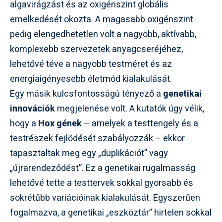
algavirágzást és az oxigénszint globális
emelkedését okozta. A magasabb oxigénszint
pedig elengedhetetlen volt a nagyobb, aktívabb,
komplexebb szervezetek anyagcseréjéhez,
lehetővé téve a nagyobb testméret és az
energiaigényesebb életmód kialakulását.
Egy másik kulcsfontosságú tényező a
genetikai
innovációk
megjelenése volt. A kutatók úgy vélik,
hogy a
Hox gének
– amelyek a testtengely és a
testrészek fejlődését szabályozzák – ekkor
tapasztaltak meg egy „duplikációt” vagy
„újrarendeződést”. Ez a genetikai rugalmasság
lehetővé tette a testtervek sokkal gyorsabb és
sokrétűbb variációinak kialakulását. Egyszerűen
fogalmazva, a genetikai „eszköztár” hirtelen sokkal