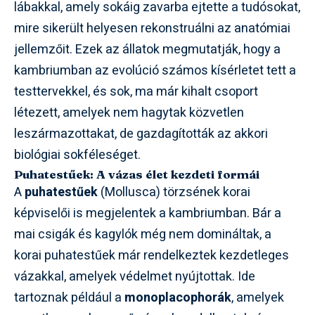
lábakkal, amely sokáig zavarba ejtette a tudósokat,
mire sikerült helyesen rekonstruálni az anatómiai
jellemzőit. Ezek az állatok megmutatják, hogy a
kambriumban az evolúció számos kísérletet tett a
testtervekkel, és sok, ma már kihalt csoport
létezett, amelyek nem hagytak közvetlen
leszármazottakat, de gazdagították az akkori
biológiai sokféleséget.
Puhatestűek: A vázas élet kezdeti formái
A
puhatestűek
(Mollusca) törzsének korai
képviselői is megjelentek a kambriumban. Bár a
mai csigák és kagylók még nem domináltak, a
korai puhatestűek már rendelkeztek kezdetleges
vázakkal, amelyek védelmet nyújtottak. Ide
tartoznak például a
monoplacophorák
, amelyek