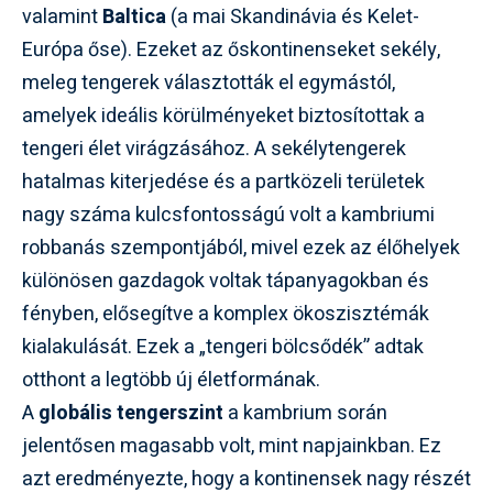
valamint
Baltica
(a mai Skandinávia és Kelet-
Európa őse). Ezeket az őskontinenseket sekély,
meleg tengerek választották el egymástól,
amelyek ideális körülményeket biztosítottak a
tengeri élet virágzásához. A sekélytengerek
hatalmas kiterjedése és a partközeli területek
nagy száma kulcsfontosságú volt a kambriumi
robbanás szempontjából, mivel ezek az élőhelyek
különösen gazdagok voltak tápanyagokban és
fényben, elősegítve a komplex ökoszisztémák
kialakulását. Ezek a „tengeri bölcsődék” adtak
otthont a legtöbb új életformának.
A
globális tengerszint
a kambrium során
jelentősen magasabb volt, mint napjainkban. Ez
azt eredményezte, hogy a kontinensek nagy részét