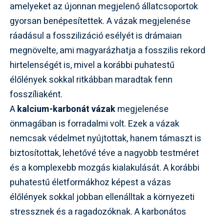
amelyeket az újonnan megjelenő állatcsoportok
gyorsan benépesítettek. A vázak megjelenése
ráadásul a fosszilizáció esélyét is drámaian
megnövelte, ami magyarázhatja a fosszilis rekord
hirtelenségét is, mivel a korábbi puhatestű
élőlények sokkal ritkábban maradtak fenn
fosszíliaként.
A
kalcium-karbonát vázak
megjelenése
önmagában is forradalmi volt. Ezek a vázak
nemcsak védelmet nyújtottak, hanem támaszt is
biztosítottak, lehetővé téve a nagyobb testméret
és a komplexebb mozgás kialakulását. A korábbi
puhatestű életformákhoz képest a vázas
élőlények sokkal jobban ellenálltak a környezeti
stressznek és a ragadozóknak. A karbonátos