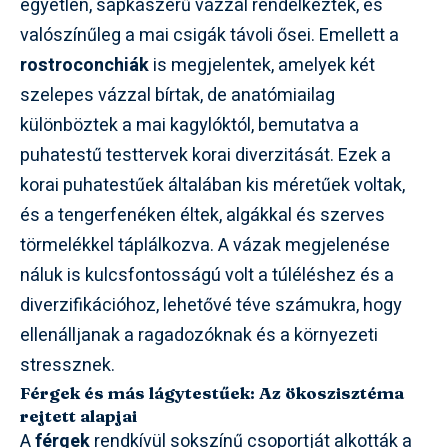
egyetlen, sapkaszerű vázzal rendelkeztek, és
valószínűleg a mai csigák távoli ősei. Emellett a
rostroconchiák
is megjelentek, amelyek két
szelepes vázzal bírtak, de anatómiailag
különböztek a mai kagylóktól, bemutatva a
puhatestű testtervek korai diverzitását. Ezek a
korai puhatestűek általában kis méretűek voltak,
és a tengerfenéken éltek, algákkal és szerves
törmelékkel táplálkozva. A vázak megjelenése
náluk is kulcsfontosságú volt a túléléshez és a
diverzifikációhoz, lehetővé téve számukra, hogy
ellenálljanak a ragadozóknak és a környezeti
stressznek.
Férgek és más lágytestűek: Az ökoszisztéma
rejtett alapjai
A
férgek
rendkívül sokszínű csoportját alkották a