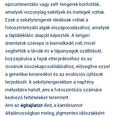
epicontinentális vagy self-tengerek borították,
amelyek viszonylag sekélyek és melegek voltak.
Ezek a sekélytengerek ideálisak voltak a
fotoszintetizáló algák elszaporodásához, amelyek
a tápláléklánc alapját képezték. A tengeri
áramlatok szerepe is kiemelkedő volt, mivel
segítették a lárvák és a tápanyagok szállítását,
hozzájárulva a fajok elterjedéséhez és az
óceánok összekapcsolódásához, elősegítve ezzel
a genetikai keveredést és az evolúciós újítások
terjedését. A sekélytengerekben a napfény
mélyebbre hatolt, ami a fotoszintézis számára
kedvező feltételeket teremtett.
Ami az
éghajlatot
illeti, a kambriumot
általánosságban meleg, jégmentes időszakként