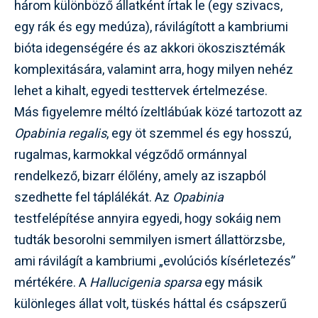
három különböző állatként írtak le (egy szivacs,
egy rák és egy medúza), rávilágított a kambriumi
bióta idegenségére és az akkori ökoszisztémák
komplexitására, valamint arra, hogy milyen nehéz
lehet a kihalt, egyedi testtervek értelmezése.
Más figyelemre méltó ízeltlábúak közé tartozott az
Opabinia regalis
, egy öt szemmel és egy hosszú,
rugalmas, karmokkal végződő ormánnyal
rendelkező, bizarr élőlény, amely az iszapból
szedhette fel táplálékát. Az
Opabinia
testfelépítése annyira egyedi, hogy sokáig nem
tudták besorolni semmilyen ismert állattörzsbe,
ami rávilágít a kambriumi „evolúciós kísérletezés”
mértékére. A
Hallucigenia sparsa
egy másik
különleges állat volt, tüskés háttal és csápszerű