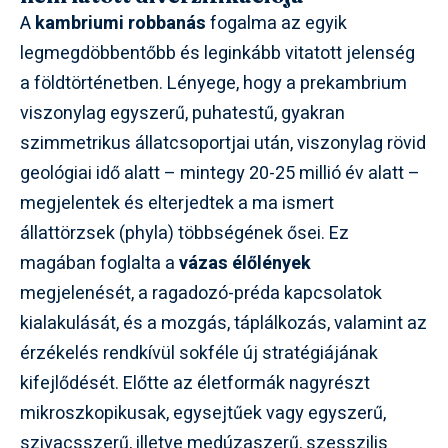
A
kambriumi robbanás
fogalma az egyik
legmegdöbbentőbb és leginkább vitatott jelenség
a földtörténetben. Lényege, hogy a prekambrium
viszonylag egyszerű, puhatestű, gyakran
szimmetrikus állatcsoportjai után, viszonylag rövid
geológiai idő alatt – mintegy 20-25 millió év alatt –
megjelentek és elterjedtek a ma ismert
állattörzsek (phyla) többségének ősei. Ez
magában foglalta a
vázas élőlények
megjelenését, a ragadozó-préda kapcsolatok
kialakulását, és a mozgás, táplálkozás, valamint az
érzékelés rendkívül sokféle új stratégiájának
kifejlődését. Előtte az életformák nagyrészt
mikroszkopikusak, egysejtűek vagy egyszerű,
szivacsszerű, illetve medúzaszerű, szesszilis