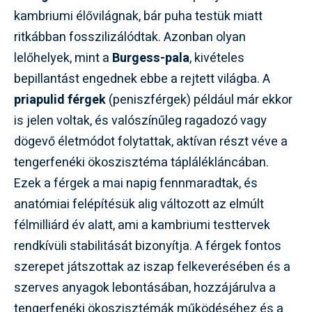
kambriumi élővilágnak, bár puha testük miatt
ritkábban fosszilizálódtak. Azonban olyan
lelőhelyek, mint a
Burgess-pala
, kivételes
bepillantást engednek ebbe a rejtett világba. A
priapulid férgek
(peniszférgek) például már ekkor
is jelen voltak, és valószínűleg ragadozó vagy
dögevő életmódot folytattak, aktívan részt véve a
tengerfenéki ökoszisztéma táplálékláncában.
Ezek a férgek a mai napig fennmaradtak, és
anatómiai felépítésük alig változott az elmúlt
félmilliárd év alatt, ami a kambriumi testtervek
rendkívüli stabilitását bizonyítja. A férgek fontos
szerepet játszottak az iszap felkeverésében és a
szerves anyagok lebontásában, hozzájárulva a
tengerfenéki ökoszisztémák működéséhez és a