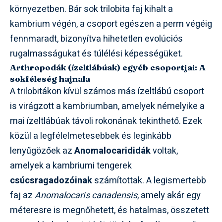
környezetben. Bár sok trilobita faj kihalt a
kambrium végén, a csoport egészen a perm végéig
fennmaradt, bizonyítva hihetetlen evolúciós
rugalmasságukat és túlélési képességüket.
Arthropodák (ízeltlábúak) egyéb csoportjai: A
sokféleség hajnala
A trilobitákon kívül számos más ízeltlábú csoport
is virágzott a kambriumban, amelyek némelyike a
mai ízeltlábúak távoli rokonának tekinthető. Ezek
közül a legfélelmetesebbek és leginkább
lenyűgözőek az
Anomalocarididák
voltak,
amelyek a kambriumi tengerek
csúcsragadozóinak
számítottak. A legismertebb
faj az
Anomalocaris canadensis
, amely akár egy
méteresre is megnőhetett, és hatalmas, összetett