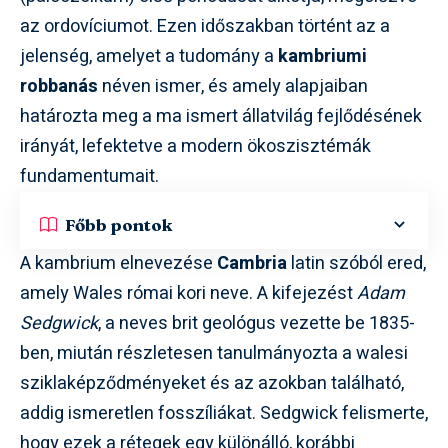
az ordovíciumot. Ezen időszakban történt az a
jelenség, amelyet a tudomány a
kambriumi
robbanás
néven ismer, és amely alapjaiban
határozta meg a ma ismert állatvilág fejlődésének
irányát, lefektetve a modern ökoszisztémák
fundamentumait.
Főbb pontok
A kambrium elnevezése
Cambria
latin szóból ered,
amely Wales római kori neve. A kifejezést
Adam
Sedgwick
, a neves brit geológus vezette be 1835-
ben, miután részletesen tanulmányozta a walesi
sziklaképződményeket és az azokban található,
addig ismeretlen fosszíliákat. Sedgwick felismerte,
hogy ezek a rétegek egy különálló, korábbi