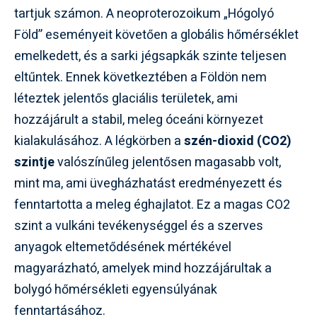
tartjuk számon. A neoproterozoikum „Hógolyó
Föld” eseményeit követően a globális hőmérséklet
emelkedett, és a sarki jégsapkák szinte teljesen
eltűntek. Ennek következtében a Földön nem
léteztek jelentős glaciális területek, ami
hozzájárult a stabil, meleg óceáni környezet
kialakulásához. A légkörben a
szén-dioxid (CO2)
szintje
valószínűleg jelentősen magasabb volt,
mint ma, ami üvegházhatást eredményezett és
fenntartotta a meleg éghajlatot. Ez a magas CO2
szint a vulkáni tevékenységgel és a szerves
anyagok eltemetődésének mértékével
magyarázható, amelyek mind hozzájárultak a
bolygó hőmérsékleti egyensúlyának
fenntartásához.