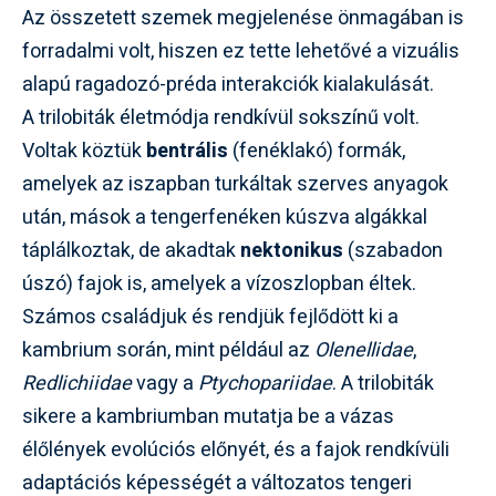
Az összetett szemek megjelenése önmagában is
forradalmi volt, hiszen ez tette lehetővé a vizuális
alapú ragadozó-préda interakciók kialakulását.
A trilobiták életmódja rendkívül sokszínű volt.
Voltak köztük
bentrális
(fenéklakó) formák,
amelyek az iszapban turkáltak szerves anyagok
után, mások a tengerfenéken kúszva algákkal
táplálkoztak, de akadtak
nektonikus
(szabadon
úszó) fajok is, amelyek a vízoszlopban éltek.
Számos családjuk és rendjük fejlődött ki a
kambrium során, mint például az
Olenellidae
,
Redlichiidae
vagy a
Ptychopariidae
. A trilobiták
sikere a kambriumban mutatja be a vázas
élőlények evolúciós előnyét, és a fajok rendkívüli
adaptációs képességét a változatos tengeri