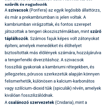
szűrők és ragadozók
A
szivacsok
(Porifera) az egyik legősibb állattörzs,
és már a prekambriumban is jelen voltak. A
kambriumban virágzottak, és fontos szerepet
játszottak a tengeri ökoszisztémákban, mint
szűrő
táplálkozók
. Számos fajuk képes volt zátonyokat
építeni, amelyek menedéket és élőhelyet
biztosítottak más élőlények számára, hozzájárulva
a tengerfenéki diverzitáshoz. A szivacsok
fosszíliái gyakoriak a kambriumi rétegekben, és
jellegzetes, pórusos szerkezetük alapján könnyen
felismerhetők, különösen a kalcium-karbonátos
vagy szilícium-dioxid tűik (spiculák) révén, amelyek
kiválóan fosszilizálódnak.
A
csalánozó szervezetek
(Cnidaria), mint a