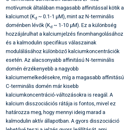
motívumok általában magasabb affinitással kötik a
kalciumot (K
~ 0.1-1 µM), mint az N-terminális
d
doménben lévők (K
~ 1-10 µM). Ez a különbség
d
hozzájárulhat a kalciumjelzés finomhangolásához
és a kalmodulin specifikus válaszainak
modulálásához különböző kalciumkoncentrációk
esetén. Az alacsonyabb affinitású N-terminális
domén érzékenyebb a nagyobb
kalciumemelkedésekre, míg a magasabb affinitású
C-terminális domén már kisebb
kalciumkoncentráció-változásokra is reagál. A
kalcium disszociációs rátája is fontos, mivel ez
határozza meg, hogy mennyi ideig marad a
kalmodulin aktív állapotban. A gyors disszociáció
lehetővé teszi a jelzés gyors leállítását, ami