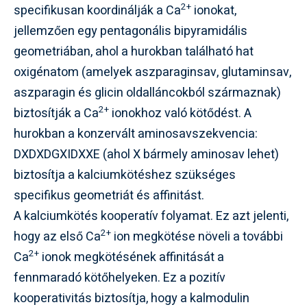
2+
specifikusan koordinálják a Ca
ionokat,
jellemzően egy pentagonális bipyramidális
geometriában, ahol a hurokban található hat
oxigénatom (amelyek aszparaginsav, glutaminsav,
aszparagin és glicin oldalláncokból származnak)
2+
biztosítják a Ca
ionokhoz való kötődést. A
hurokban a konzervált aminosavszekvencia:
DXDXDGXIDXXE (ahol X bármely aminosav lehet)
biztosítja a kalciumkötéshez szükséges
specifikus geometriát és affinitást.
A kalciumkötés kooperatív folyamat. Ez azt jelenti,
2+
hogy az első Ca
ion megkötése növeli a további
2+
Ca
ionok megkötésének affinitását a
fennmaradó kötőhelyeken. Ez a pozitív
kooperativitás biztosítja, hogy a kalmodulin