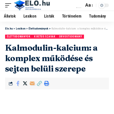
Aa
Állatok
Lexikon
Listák
Történelem
Tudomány
Elo.hu
>
Lexikon
>
Élettudományok
>
Kalmodulin-kalcium: a komplex működése és sejten belüli szerepe
ÉLETTUDOMÁNYOK
K BETŰS SZAVAK
ORVOSTUDOMÁNY
Kalmodulin-kalcium: a
komplex működése és
sejten belüli szerepe