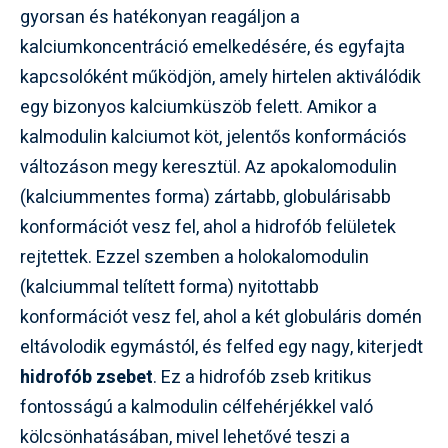
gyorsan és hatékonyan reagáljon a
kalciumkoncentráció emelkedésére, és egyfajta
kapcsolóként működjön, amely hirtelen aktiválódik
egy bizonyos kalciumküszöb felett. Amikor a
kalmodulin kalciumot köt, jelentős konformációs
változáson megy keresztül. Az apokalomodulin
(kalciummentes forma) zártabb, globulárisabb
konformációt vesz fel, ahol a hidrofób felületek
rejtettek. Ezzel szemben a holokalomodulin
(kalciummal telített forma) nyitottabb
konformációt vesz fel, ahol a két globuláris domén
eltávolodik egymástól, és felfed egy nagy, kiterjedt
hidrofób zsebet
. Ez a hidrofób zseb kritikus
fontosságú a kalmodulin célfehérjékkel való
kölcsönhatásában, mivel lehetővé teszi a