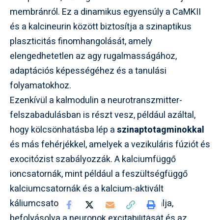
membránról. Ez a dinamikus egyensúly a CaMKII
és a kalcineurin között biztosítja a szinaptikus
plaszticitás finomhangolását, amely
elengedhetetlen az agy rugalmasságához,
adaptációs képességéhez és a tanulási
folyamatokhoz.
Ezenkívül a kalmodulin a neurotranszmitter-
felszabadulásban is részt vesz, például azáltal,
hogy kölcsönhatásba lép a
szinaptotagminokkal
és más fehérjékkel, amelyek a vezikuláris fúziót és
exocitózist szabályozzák. A kalciumfüggő
ioncsatornák, mint például a feszültségfüggő
kalciumcsatornák és a kalcium-aktivált
káliumcsatornák működését is modulálja,
befolyásolva a neuronok excitabilitását és az