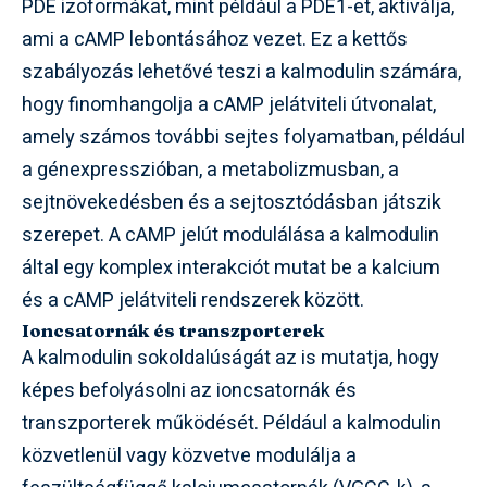
PDE izoformákat, mint például a PDE1-et, aktiválja,
ami a cAMP lebontásához vezet. Ez a kettős
szabályozás lehetővé teszi a kalmodulin számára,
hogy finomhangolja a cAMP jelátviteli útvonalat,
amely számos további sejtes folyamatban, például
a génexpresszióban, a metabolizmusban, a
sejtnövekedésben és a sejtosztódásban játszik
szerepet. A cAMP jelút modulálása a kalmodulin
által egy komplex interakciót mutat be a kalcium
és a cAMP jelátviteli rendszerek között.
Ioncsatornák és transzporterek
A kalmodulin sokoldalúságát az is mutatja, hogy
képes befolyásolni az ioncsatornák és
transzporterek működését. Például a kalmodulin
közvetlenül vagy közvetve modulálja a