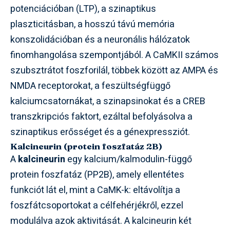
potenciációban (LTP), a szinaptikus
plaszticitásban, a hosszú távú memória
konszolidációban és a neuronális hálózatok
finomhangolása szempontjából. A CaMKII számos
szubsztrátot foszforilál, többek között az AMPA és
NMDA receptorokat, a feszültségfüggő
kalciumcsatornákat, a szinapsinokat és a CREB
transzkripciós faktort, ezáltal befolyásolva a
szinaptikus erősséget és a génexpressziót.
Kalcineurin (protein foszfatáz 2B)
A
kalcineurin
egy kalcium/kalmodulin-függő
protein foszfatáz (PP2B), amely ellentétes
funkciót lát el, mint a CaMK-k: eltávolítja a
foszfátcsoportokat a célfehérjékről, ezzel
modulálva azok aktivitását. A kalcineurin két