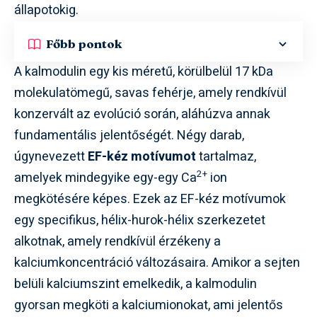
állapotokig.
Főbb pontok
A kalmodulin egy kis méretű, körülbelül 17 kDa
molekulatömegű, savas fehérje, amely rendkívül
konzervált az evolúció során, aláhúzva annak
fundamentális jelentőségét. Négy darab,
úgynevezett
EF-kéz motívumot
tartalmaz,
2+
amelyek mindegyike egy-egy Ca
ion
megkötésére képes. Ezek az EF-kéz motívumok
egy specifikus, hélix-hurok-hélix szerkezetet
alkotnak, amely rendkívül érzékeny a
kalciumkoncentráció változásaira. Amikor a sejten
belüli kalciumszint emelkedik, a kalmodulin
gyorsan megköti a kalciumionokat, ami jelentős