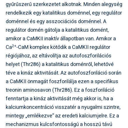
gyűrűszerű szerkezetet alkotnak. Minden alegység
rendelkezik egy katalitikus doménnel, egy regulátor
doménnel és egy asszociációs doménnel. A
regulátor domén gátolja a katalitikus domént,
amikor a CaMKII inaktív állapotban van. Amikor a
2+
Ca
-CaM komplex kötődik a CaMKII regulátor
régiójához, az eltávolítja az autofoszforilációs
helyet (Thr286) a katalitikus doménről, lehetővé
téve a kináz aktivitását. Az autofoszforiláció során
a CaMKII önmagát foszforilálja ezen a specifikus
treonin aminosavon (Thr286). Ez a foszforiláció
fenntartja a kináz aktivitását még akkor is, ha a
kalciumkoncentráció visszatér a nyugalmi szintre,
mintegy „emlékezve” az eredeti kalciumjelre. Ez a
mechanizmus kulcsfontosságú a hosszú távú