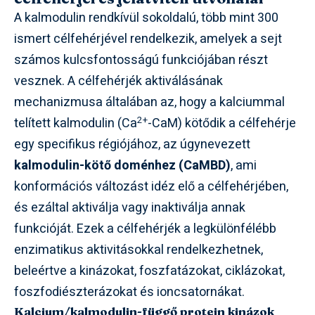
A kalmodulin rendkívül sokoldalú, több mint 300
ismert célfehérjével rendelkezik, amelyek a sejt
számos kulcsfontosságú funkciójában részt
vesznek. A célfehérjék aktiválásának
mechanizmusa általában az, hogy a kalciummal
2+
telített kalmodulin (Ca
-CaM) kötődik a célfehérje
egy specifikus régiójához, az úgynevezett
kalmodulin-kötő doménhez (CaMBD)
, ami
konformációs változást idéz elő a célfehérjében,
és ezáltal aktiválja vagy inaktiválja annak
funkcióját. Ezek a célfehérjék a legkülönfélébb
enzimatikus aktivitásokkal rendelkezhetnek,
beleértve a kinázokat, foszfatázokat, ciklázokat,
foszfodiészterázokat és ioncsatornákat.
Kalcium/kalmodulin-függő protein kinázok