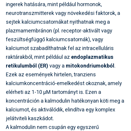
ingerek hatására, mint például hormonok,
neurotranszmitterek vagy növekedési faktorok, a
sejtek kalciumcsatornákat nyithatnak meg a
plazmamembránon (pl. receptor-aktivált vagy
feszültségfüggő kalciumcsatornák), vagy
kalciumot szabadíthatnak fel az intracelluláris
raktárakból, mint például az
endoplazmatikus
retikulumból (ER)
vagy a
mitokondriumokból
.
Ezek az események hirtelen, tranziens
kalciumkoncentráció-emelkedést okoznak, amely
elérheti az 1-10 µM tartományt is. Ezen a
koncentráción a kalmodulin hatékonyan köti meg a
kalciumot, és aktiválódik, elindítva egy komplex
jelátviteli kaszkádot.
A kalmodulin nem csupán egy egyszerű