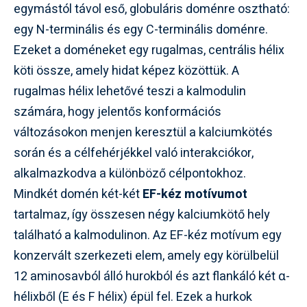
egymástól távol eső, globuláris doménre osztható:
egy N-terminális és egy C-terminális doménre.
Ezeket a doméneket egy rugalmas, centrális hélix
köti össze, amely hidat képez közöttük. A
rugalmas hélix lehetővé teszi a kalmodulin
számára, hogy jelentős konformációs
változásokon menjen keresztül a kalciumkötés
során és a célfehérjékkel való interakciókor,
alkalmazkodva a különböző célpontokhoz.
Mindkét domén két-két
EF-kéz motívumot
tartalmaz, így összesen négy kalciumkötő hely
található a kalmodulinon. Az EF-kéz motívum egy
konzervált szerkezeti elem, amely egy körülbelül
12 aminosavból álló hurokból és azt flankáló két α-
hélixből (E és F hélix) épül fel. Ezek a hurkok