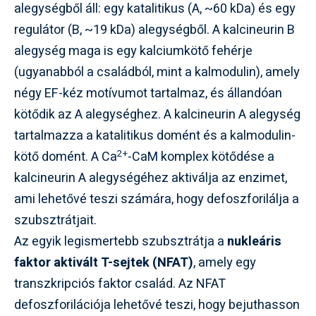
alegységből áll: egy katalitikus (A, ~60 kDa) és egy
regulátor (B, ~19 kDa) alegységből. A kalcineurin B
alegység maga is egy kalciumkötő fehérje
(ugyanabból a családból, mint a kalmodulin), amely
négy EF-kéz motívumot tartalmaz, és állandóan
kötődik az A alegységhez. A kalcineurin A alegység
tartalmazza a katalitikus domént és a kalmodulin-
2+
kötő domént. A Ca
-CaM komplex kötődése a
kalcineurin A alegységéhez aktiválja az enzimet,
ami lehetővé teszi számára, hogy defoszforilálja a
szubsztrátjait.
Az egyik legismertebb szubsztrátja a
nukleáris
faktor aktivált T-sejtek (NFAT)
, amely egy
transzkripciós faktor család. Az NFAT
defoszforilációja lehetővé teszi, hogy bejuthasson