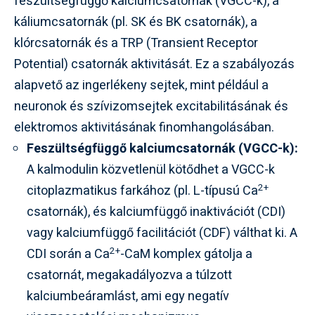
feszültségfüggő kalciumcsatornák (VGCC-k), a
káliumcsatornák (pl. SK és BK csatornák), a
klórcsatornák és a TRP (Transient Receptor
Potential) csatornák aktivitását. Ez a szabályozás
alapvető az ingerlékeny sejtek, mint például a
neuronok és szívizomsejtek excitabilitásának és
elektromos aktivitásának finomhangolásában.
Feszültségfüggő kalciumcsatornák (VGCC-k):
A kalmodulin közvetlenül kötődhet a VGCC-k
2+
citoplazmatikus farkához (pl. L-típusú Ca
csatornák), és kalciumfüggő inaktivációt (CDI)
vagy kalciumfüggő facilitációt (CDF) válthat ki. A
2+
CDI során a Ca
-CaM komplex gátolja a
csatornát, megakadályozva a túlzott
kalciumbeáramlást, ami egy negatív