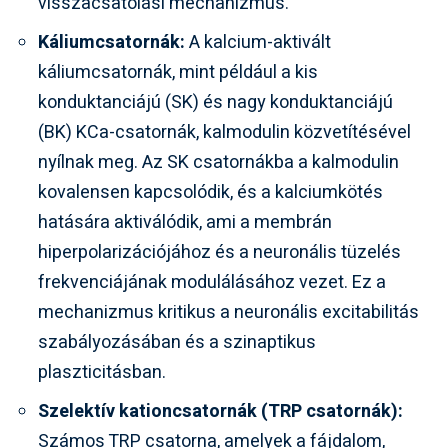
visszacsatolási mechanizmus.
Káliumcsatornák:
A kalcium-aktivált
káliumcsatornák, mint például a kis
konduktanciájú (SK) és nagy konduktanciájú
(BK) KCa-csatornák, kalmodulin közvetítésével
nyílnak meg. Az SK csatornákba a kalmodulin
kovalensen kapcsolódik, és a kalciumkötés
hatására aktiválódik, ami a membrán
hiperpolarizációjához és a neuronális tüzelés
frekvenciájának modulálásához vezet. Ez a
mechanizmus kritikus a neuronális excitabilitás
szabályozásában és a szinaptikus
plaszticitásban.
Szelektív kationcsatornák (TRP csatornák):
Számos TRP csatorna, amelyek a fájdalom,