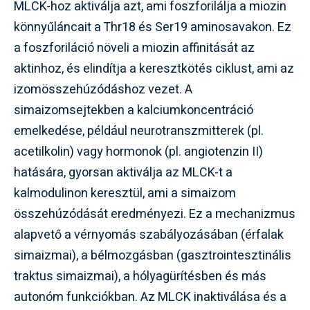
MLCK-hoz aktiválja azt, ami foszforilálja a miozin
könnyűláncait a Thr18 és Ser19 aminosavakon. Ez
a foszforiláció növeli a miozin affinitását az
aktinhoz, és elindítja a keresztkötés ciklust, ami az
izomösszehúzódáshoz vezet. A
simaizomsejtekben a kalciumkoncentráció
emelkedése, például neurotranszmitterek (pl.
acetilkolin) vagy hormonok (pl. angiotenzin II)
hatására, gyorsan aktiválja az MLCK-t a
kalmodulinon keresztül, ami a simaizom
összehúzódását eredményezi. Ez a mechanizmus
alapvető a vérnyomás szabályozásában (érfalak
simaizmai), a bélmozgásban (gasztrointesztinális
traktus simaizmai), a hólyagürítésben és más
autonóm funkciókban. Az MLCK inaktiválása és a