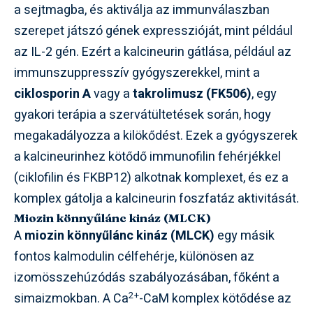
a sejtmagba, és aktiválja az immunválaszban
szerepet játszó gének expresszióját, mint például
az IL-2 gén. Ezért a kalcineurin gátlása, például az
immunszuppresszív gyógyszerekkel, mint a
ciklosporin A
vagy a
takrolimusz (FK506)
, egy
gyakori terápia a szervátültetések során, hogy
megakadályozza a kilökődést. Ezek a gyógyszerek
a kalcineurinhez kötődő immunofilin fehérjékkel
(ciklofilin és FKBP12) alkotnak komplexet, és ez a
komplex gátolja a kalcineurin foszfatáz aktivitását.
Miozin könnyűlánc kináz (MLCK)
A
miozin könnyűlánc kináz (MLCK)
egy másik
fontos kalmodulin célfehérje, különösen az
izomösszehúzódás szabályozásában, főként a
2+
simaizmokban. A Ca
-CaM komplex kötődése az