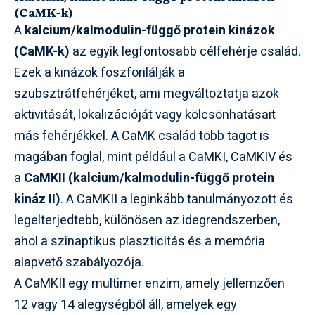
(CaMK-k)
A
kalcium/kalmodulin-függő protein kinázok
(CaMK-k)
az egyik legfontosabb célfehérje család.
Ezek a kinázok foszforilálják a
szubsztrátfehérjéket, ami megváltoztatja azok
aktivitását, lokalizációját vagy kölcsönhatásait
más fehérjékkel. A CaMK család több tagot is
magában foglal, mint például a CaMKI, CaMKIV és
a
CaMKII (kalcium/kalmodulin-függő protein
kináz II)
. A CaMKII a leginkább tanulmányozott és
legelterjedtebb, különösen az idegrendszerben,
ahol a szinaptikus plaszticitás és a memória
alapvető szabályozója.
A CaMKII egy multimer enzim, amely jellemzően
12 vagy 14 alegységből áll, amelyek egy