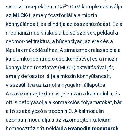
2+
simaizomsejtekben a Ca
-CaM komplex aktiválja
az
MLCK-t
, amely foszforilálja a miozin
könnyűláncait, és elindítja az összehúzódást. Ez a
mechanizmus kritikus a belső szervek, például a
gyomor-bél traktus, a húgyhólyag, az erek és a
légutak működéséhez. A simaizmok relaxációja a
kalciumkoncentráció csökkenésével és a miozin
könnyűlánc foszfatáz (MLCP) aktivitásával jár,
amely defoszforilálja a miozin könnyűláncait,
visszaállítva az izmot a nyugalmi állapotba.
A szívizomsejtekben is jelen van a kalmodulin, és
ott is befolyásolja a kontrakciós folyamatokat, bár
a fő szabályozó a troponin C. A kalmodulin
azonban modulálja a szívizomsejtek kalcium
homeosztázisát, például a
Ryanodin receptorok