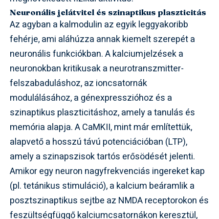
Neuronális jelátvitel és szinaptikus plaszticitás
Az agyban a kalmodulin az egyik leggyakoribb
fehérje, ami aláhúzza annak kiemelt szerepét a
neuronális funkciókban. A kalciumjelzések a
neuronokban kritikusak a neurotranszmitter-
felszabaduláshoz, az ioncsatornák
modulálásához, a génexpresszióhoz és a
szinaptikus plaszticitáshoz, amely a tanulás és
memória alapja. A CaMKII, mint már említettük,
alapvető a hosszú távú potenciációban (LTP),
amely a szinapszisok tartós erősödését jelenti.
Amikor egy neuron nagyfrekvenciás ingereket kap
(pl. tetánikus stimuláció), a kalcium beáramlik a
posztszinaptikus sejtbe az NMDA receptorokon és
feszültségfüggő kalciumcsatornákon keresztül,