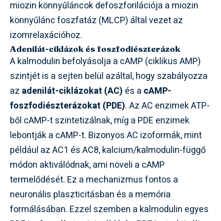
miozin könnyűláncok defoszforilációja a miozin
könnyűlánc foszfatáz (MLCP) által vezet az
izomrelaxációhoz.
Adenilát-ciklázok és foszfodiészterázok
A kalmodulin befolyásolja a cAMP (ciklikus AMP)
szintjét is a sejten belül azáltal, hogy szabályozza
az
adenilát-ciklázokat (AC)
és a
cAMP-
foszfodiészterázokat (PDE)
. Az AC enzimek ATP-
ből cAMP-t szintetizálnak, míg a PDE enzimek
lebontják a cAMP-t. Bizonyos AC izoformák, mint
például az AC1 és AC8, kalcium/kalmodulin-függő
módon aktiválódnak, ami növeli a cAMP
termelődését. Ez a mechanizmus fontos a
neuronális plaszticitásban és a memória
formálásában. Ezzel szemben a kalmodulin egyes