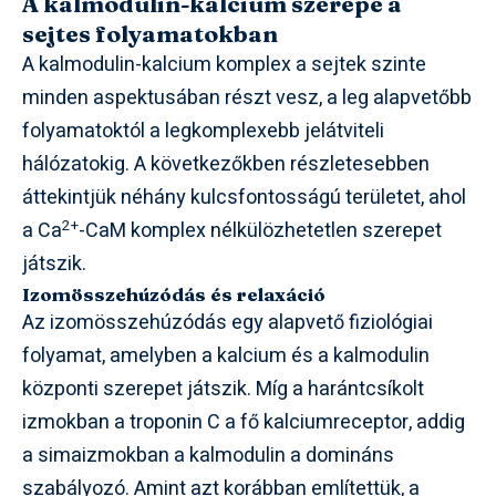
A kalmodulin-kalcium szerepe a
sejtes folyamatokban
A kalmodulin-kalcium komplex a sejtek szinte
minden aspektusában részt vesz, a leg alapvetőbb
folyamatoktól a legkomplexebb jelátviteli
hálózatokig. A következőkben részletesebben
áttekintjük néhány kulcsfontosságú területet, ahol
2+
a Ca
-CaM komplex nélkülözhetetlen szerepet
játszik.
Izomösszehúzódás és relaxáció
Az izomösszehúzódás egy alapvető fiziológiai
folyamat, amelyben a kalcium és a kalmodulin
központi szerepet játszik. Míg a harántcsíkolt
izmokban a troponin C a fő kalciumreceptor, addig
a simaizmokban a kalmodulin a domináns
szabályozó. Amint azt korábban említettük, a