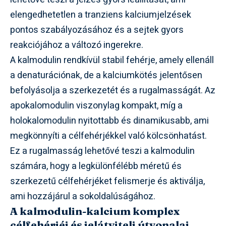
elengedhetetlen a tranziens kalciumjelzések
pontos szabályozásához és a sejtek gyors
reakciójához a változó ingerekre.
A kalmodulin rendkívül stabil fehérje, amely ellenáll
a denaturációnak, de a kalciumkötés jelentősen
befolyásolja a szerkezetét és a rugalmasságát. Az
apokalomodulin viszonylag kompakt, míg a
holokalomodulin nyitottabb és dinamikusabb, ami
megkönnyíti a célfehérjékkel való kölcsönhatást.
Ez a rugalmasság lehetővé teszi a kalmodulin
számára, hogy a legkülönfélébb méretű és
szerkezetű célfehérjéket felismerje és aktiválja,
ami hozzájárul a sokoldalúságához.
A kalmodulin-kalcium komplex
célfehérjéi és jelátviteli útvonalai