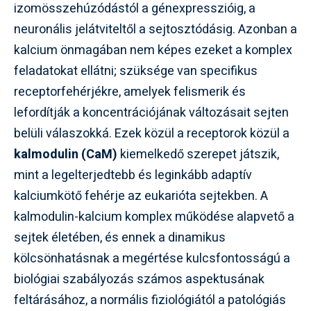
izomösszehúzódástól a génexpresszióig, a
neuronális jelátviteltől a sejtosztódásig. Azonban a
kalcium önmagában nem képes ezeket a komplex
feladatokat ellátni; szüksége van specifikus
receptorfehérjékre, amelyek felismerik és
lefordítják a koncentrációjának változásait sejten
belüli válaszokká. Ezek közül a receptorok közül a
kalmodulin (CaM)
kiemelkedő szerepet játszik,
mint a legelterjedtebb és leginkább adaptív
kalciumkötő fehérje az eukarióta sejtekben. A
kalmodulin-kalcium komplex működése alapvető a
sejtek életében, és ennek a dinamikus
kölcsönhatásnak a megértése kulcsfontosságú a
biológiai szabályozás számos aspektusának
feltárásához, a normális fiziológiától a patológiás