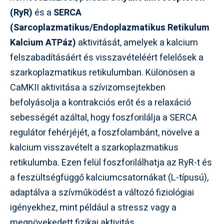
(RyR)
és a
SERCA
(Sarcoplazmatikus/Endoplazmatikus Retikulum
Kalcium ATPáz)
aktivitását, amelyek a kalcium
felszabadításáért és visszavételéért felelősek a
szarkoplazmatikus retikulumban. Különösen a
CaMKII aktivitása a szívizomsejtekben
befolyásolja a kontrakciós erőt és a relaxáció
sebességét azáltal, hogy foszforilálja a SERCA
regulátor fehérjéjét, a foszfolambánt, növelve a
kalcium visszavételt a szarkoplazmatikus
retikulumba. Ezen felül foszforilálhatja az RyR-t és
a feszültségfüggő kalciumcsatornákat (L-típusú),
adaptálva a szívműködést a változó fiziológiai
igényekhez, mint például a stressz vagy a
megnövekedett fizikai aktivitás.