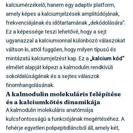
kalciumérzékelő, hanem egy adaptív platform,
amely képes a kalciumjelzések amplitúdójának,
frekvenciájának és időtartamának „dekódolására”.
Ez a képessége teszi lehetővé, hogy a sejt
ugyanazzal a kalciumionnal különböző válaszokat
váltson ki, attól függően, hogy milyen típusú és
mintázatú kalciumjelzést kap. Ez a
„kalcium kód”
elmélet alapját képezi a kalmodulin rendkívüli
sokoldalúságának és a sejtes válaszok
finomhangolásának.
A kalmodulin molekuláris felépítése
és a kalciumkötés dinamikája
A kalmodulin molekuláris anatómiája
kulcsfontosságú a funkciójának megértéséhez. A
fehérje egyetlen polipeptidláncból áll, amely két,