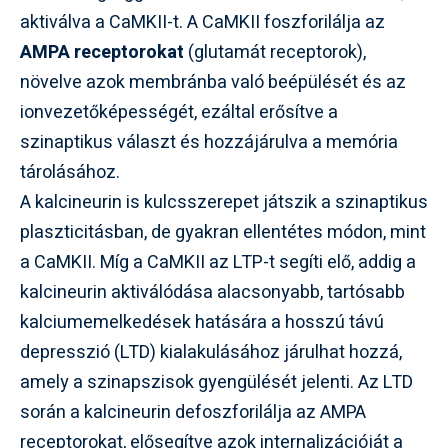
aktiválva a CaMKII-t. A CaMKII foszforilálja az
AMPA receptorokat
(glutamát receptorok),
növelve azok membránba való beépülését és az
ionvezetőképességét, ezáltal erősítve a
szinaptikus választ és hozzájárulva a memória
tárolásához.
A kalcineurin is kulcsszerepet játszik a szinaptikus
plaszticitásban, de gyakran ellentétes módon, mint
a CaMKII. Míg a CaMKII az LTP-t segíti elő, addig a
kalcineurin aktiválódása alacsonyabb, tartósabb
kalciumemelkedések hatására a hosszú távú
depresszió (LTD) kialakulásához járulhat hozzá,
amely a szinapszisok gyengülését jelenti. Az LTD
során a kalcineurin defoszforilálja az AMPA
receptorokat, elősegítve azok internalizációját a